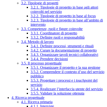
3.2. Tipologie di progetti
3.2.1. Tipologie di progetto in base agli attori
coinvolti nel servizio
3.2.2. Tipologie di progetto in base al focus
3.2.3. Tipologie di progetto in base all’ambito di
intervento
3.3. Competenze, ruoli e figure coinvolte
3.3.1. Coordinatore di progetto
3.3.2. Definire ruoli e responsabilità
3.4. Metodo di lavoro
3.4.1. Definire processi, strumenti e rituali
3.4.2. Curare la documentazione di progetto
3.4.3. Organizzare tavoli tecnici collaborativi
3.4.4. Prendere decisioni
3.5. Il processo progettuale
3.5.1. Organizzare il progetto e la sua gestione
3.5.2. Comprendere il contesto d’uso del servizio
pubblico
3.5.3. Progettare i processi e i
touchpoint
del
servizio
3.5.4. Realizzare l’interfaccia utente del servizio
3.5.5. Validare la soluzione ottenuta
4. Ricerca progettuale
4.1. Ricerca primaria
4.1.1. Interviste