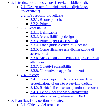
2. Introduzione al design per i servizi pubblici digitali
2.1. Design per l’amministrazione digitale (
e-
government
)
2.2. L’approccio progettuale
2.2.1. Buone pratiche
2.2.2. Principi
2.3. Accessibilità
2.3.1. Definizione
2.3.2. Accessibilità by design
2.3.3. Principi per l’accessibilità
2.3.4. Linee guida e criteri di successo
2.3.5. Come rilasciare una dichiarazione di
accessibilità
2.3.6. Meccanismo di feedback e procedura di
attuazione
2.3.7. Obiettivi accessibilità
2.3.8. Normativa e approfondimenti
2.4. Privacy
2.4.1. Come rispettare la privacy sin dalla
progettazione di un sito o servizio digitale
2.4.2. Richiedi il consenso quando necessario
2.4.3. Le basi del sito web: architettura,
informativa privacy, riferimenti DPO
3. Pianificazione, gestione e strategia
3.1. Obiettivi del progetto