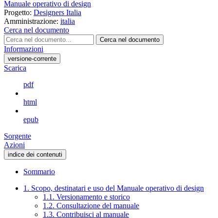
Manuale operativo di design
Progetto:
Designers Italia
Amministrazione:
italia
Cerca nel documento
Cerca nel documento
Informazioni
versione-corrente
Scarica
pdf
html
epub
Sorgente
Azioni
indice dei contenuti
Sommario
1. Scopo, destinatari e uso del Manuale operativo di design
1.1. Versionamento e storico
1.2. Consultazione del manuale
1.3. Contribuisci al manuale