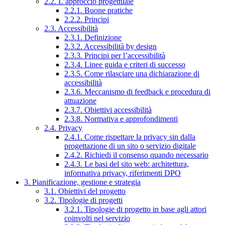
2.2. L’approccio progettuale
2.2.1. Buone pratiche
2.2.2. Principi
2.3. Accessibilità
2.3.1. Definizione
2.3.2. Accessibilità by design
2.3.3. Principi per l’accessibilità
2.3.4. Linee guida e criteri di successo
2.3.5. Come rilasciare una dichiarazione di
accessibilità
2.3.6. Meccanismo di feedback e procedura di
attuazione
2.3.7. Obiettivi accessibilità
2.3.8. Normativa e approfondimenti
2.4. Privacy
2.4.1. Come rispettare la privacy sin dalla
progettazione di un sito o servizio digitale
2.4.2. Richiedi il consenso quando necessario
2.4.3. Le basi del sito web: architettura,
informativa privacy, riferimenti DPO
3. Pianificazione, gestione e strategia
3.1. Obiettivi del progetto
3.2. Tipologie di progetti
3.2.1. Tipologie di progetto in base agli attori
coinvolti nel servizio