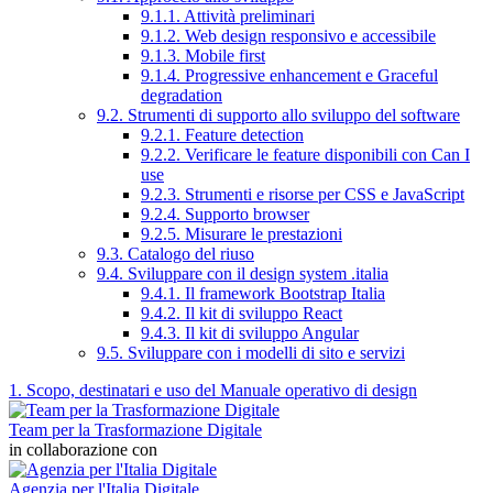
9.1.1. Attività preliminari
9.1.2. Web design responsivo e accessibile
9.1.3. Mobile first
9.1.4. Progressive enhancement e Graceful
degradation
9.2. Strumenti di supporto allo sviluppo del software
9.2.1. Feature detection
9.2.2. Verificare le feature disponibili con Can I
use
9.2.3. Strumenti e risorse per CSS e JavaScript
9.2.4. Supporto browser
9.2.5. Misurare le prestazioni
9.3. Catalogo del riuso
9.4. Sviluppare con il design system .italia
9.4.1. Il framework Bootstrap Italia
9.4.2. Il kit di sviluppo React
9.4.3. Il kit di sviluppo Angular
9.5. Sviluppare con i modelli di sito e servizi
1. Scopo, destinatari e uso del Manuale operativo di design
Team per la Trasformazione Digitale
in collaborazione con
Agenzia per l'Italia Digitale