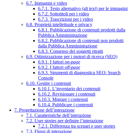
6.7. Immagini e video
6.7.1. Testo alternativo (alt text) per le immagini
6.7.2. Sottotitoli per i video
6.7.3. Trascrizioni per i video
6.8. Proprietà intellettuale e privacy
6.8.1. Pubblicazione di contenuti prodotti dalla
Pubblica Amministrazione
6.8.2. Pubblicazione di contenuti non prodotti
dalla Pubblica Amministrazione
6.8.3. Consenso dei soggetti ritratti
6.9. Ottimizzazione per i motori di ricerca (SEO)
6.9.1. I fattori
on-page
6.9.2. I fattori
off-page
6.9.3. Strumenti di diagnostica SEO: Search
Console
6.10. Gestire i contenuti
6.10.1. L’inventario dei contenuti
6.10.2. Revisionare i contenuti
6.10.3. Migrare i contenuti
6.10.4. Pubblicare i contenuti
7. Progettazione dell’interazione
7.1. Caratteristiche dell’interazione
7.2. User stories per definire l’interazione
7.2.1. Differenza tra scenari e user stories
7.3. Flussi di interazione