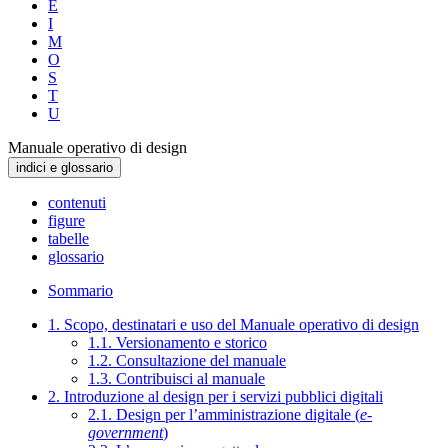
E
I
M
O
S
T
U
Manuale operativo di design
indici e glossario
contenuti
figure
tabelle
glossario
Sommario
1. Scopo, destinatari e uso del Manuale operativo di design
1.1. Versionamento e storico
1.2. Consultazione del manuale
1.3. Contribuisci al manuale
2. Introduzione al design per i servizi pubblici digitali
2.1. Design per l’amministrazione digitale (
e-
government
)