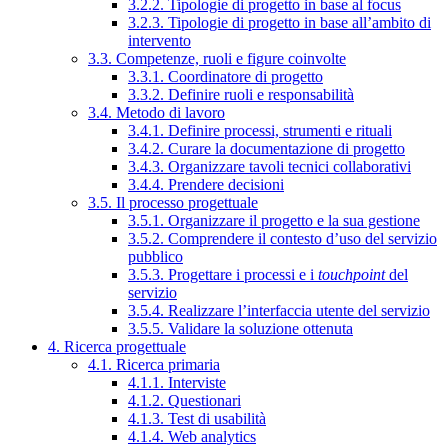
3.2.2. Tipologie di progetto in base al focus
3.2.3. Tipologie di progetto in base all’ambito di
intervento
3.3. Competenze, ruoli e figure coinvolte
3.3.1. Coordinatore di progetto
3.3.2. Definire ruoli e responsabilità
3.4. Metodo di lavoro
3.4.1. Definire processi, strumenti e rituali
3.4.2. Curare la documentazione di progetto
3.4.3. Organizzare tavoli tecnici collaborativi
3.4.4. Prendere decisioni
3.5. Il processo progettuale
3.5.1. Organizzare il progetto e la sua gestione
3.5.2. Comprendere il contesto d’uso del servizio
pubblico
3.5.3. Progettare i processi e i
touchpoint
del
servizio
3.5.4. Realizzare l’interfaccia utente del servizio
3.5.5. Validare la soluzione ottenuta
4. Ricerca progettuale
4.1. Ricerca primaria
4.1.1. Interviste
4.1.2. Questionari
4.1.3. Test di usabilità
4.1.4. Web analytics