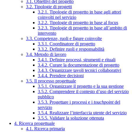
3.1. Obiettivi del progetto
3.2. Tipologie di progetti
3.2.1. Tipologie di progetto in base agli attori
coinvolti nel servizio
3.2.2. Tipologie di progetto in base al focus
3.2.3. Tipologie di progetto in base all’ambito di
intervento
3.3. Competenze, ruoli e figure coinvolte
3.3.1. Coordinatore di progetto
3.3.2. Definire ruoli e responsabilità
3.4. Metodo di lavoro
3.4.1. Definire processi, strumenti e rituali
3.4.2. Curare la documentazione di progetto
3.4.3. Organizzare tavoli tecnici collaborativi
3.4.4. Prendere decisioni
3.5. Il processo progettuale
3.5.1. Organizzare il progetto e la sua gestione
3.5.2. Comprendere il contesto d’uso del servizio
pubblico
3.5.3. Progettare i processi e i
touchpoint
del
servizio
3.5.4. Realizzare l’interfaccia utente del servizio
3.5.5. Validare la soluzione ottenuta
4. Ricerca progettuale
4.1. Ricerca primaria