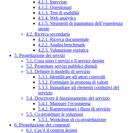
4.1.1. Interviste
4.1.2. Questionari
4.1.3. Test di usabilità
4.1.4. Web analytics
4.1.5. Strumenti di mappatura dell’esperienza
utente
4.2. Ricerca secondaria
4.2.1. Ricerca documentale
4.2.2. Analisi benchmark
4.2.3. Valutazione euristica
5. Progettazione dei servizi
5.1. Cosa sono i servizi e il service design
5.2. Progettare servizi pubblici digitali
5.3. Definire il modello di servizio
5.3.1. Identificare gli attori coinvolti
5.3.2. Formulare la proposta di valore
5.3.3. Inquadrare gli elementi costitutivi del
servizio
5.4. Descrivere il funzionamento del servizio
5.4.1. Mappare l’ecosistema
5.4.2. Rappresentare i flussi di servizio
5.5. Co-progettare le soluzioni
5.5.1. Workshop di co-progettazione
6. Progettazione dei contenuti
6.1. Cos’è il content design