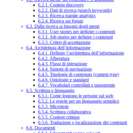
6.2.1. Content discovery
6.2.2. Dati di ricerca (search keywords)
6.2.3. Ricerca tramite analytics
6.2.4. Ricerca sui forum
6.3. Dalla ricerca ai bisogni degli utenti
6.3.1. User stories per definire i contenuti
6.3.2. Job stories per definire i contenuti
6.3.3. Criteri di accettazione
6.4. Architettura dell’informazione
6.4.1. Definire l’architettura dell’informazione
6.4.2. Alberatura
6.4.3. Flussi di interazione
6.4.4. Sistemi di navigazione
6.4.5. Tipologie di contenuto (content type)
6.4.6. Ontologie e standard
6.4.7. Vocabolari controllati e tassonomie
6.5. Scrittura e linguaggio
6.5.1. Come leggono le persone sul web
6.5.2. Le regole per un linguaggio semplice
6.5.3. Microtesti
6.5.4. Scrittura collaborativa
6.5.5. Content critique
6.5.6. Traduzione e localizzazione dei contenuti
6.6. Documenti