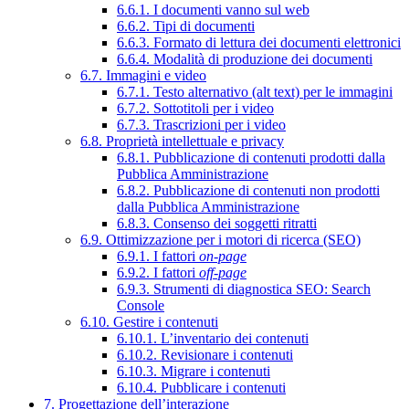
6.6.1. I documenti vanno sul web
6.6.2. Tipi di documenti
6.6.3. Formato di lettura dei documenti elettronici
6.6.4. Modalità di produzione dei documenti
6.7. Immagini e video
6.7.1. Testo alternativo (alt text) per le immagini
6.7.2. Sottotitoli per i video
6.7.3. Trascrizioni per i video
6.8. Proprietà intellettuale e privacy
6.8.1. Pubblicazione di contenuti prodotti dalla
Pubblica Amministrazione
6.8.2. Pubblicazione di contenuti non prodotti
dalla Pubblica Amministrazione
6.8.3. Consenso dei soggetti ritratti
6.9. Ottimizzazione per i motori di ricerca (SEO)
6.9.1. I fattori
on-page
6.9.2. I fattori
off-page
6.9.3. Strumenti di diagnostica SEO: Search
Console
6.10. Gestire i contenuti
6.10.1. L’inventario dei contenuti
6.10.2. Revisionare i contenuti
6.10.3. Migrare i contenuti
6.10.4. Pubblicare i contenuti
7. Progettazione dell’interazione