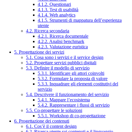
4.1.2. Questionari
4.1.3. Test di usabilità
4.1.4. Web analytics
4.1.5. Strumenti di mappatura dell’esperienza
utente
4.2. Ricerca secondaria
4.2.1. Ricerca documentale
4.2.2. Analisi benchmark
4.2.3. Valutazione euristica
5. Progettazione dei servizi
5.1. Cosa sono i servizi e il service design
5.2. Progettare servizi pubblici digitali
5.3. Definire il modello di servizio
5.3.1. Identificare gli attori coinvolti
5.3.2. Formulare la proposta di valore
5.3.3. Inquadrare gli elementi costitutivi del
servizio
5.4. Descrivere il funzionamento del servizio
5.4.1. Mappare l’ecosistema
5.4.2. Rappresentare i flussi di servizio
5.5. Co-progettare le soluzioni
5.5.1. Workshop di co-progettazione
6. Progettazione dei contenuti
6.1. Cos’è il content design
6.2. Ricerca utente sui contenuti e il linguaggio