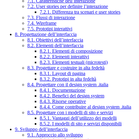
7.1. Caratteristiche dell’interazione
7.2. User stories per definire l’interazione
7.2.1. Differenza tra scenari e user stories
7.3. Flussi di interazione
7.4. Wireframe
7.5. Prototipi interattivi
8. Progettazione dell’interfaccia
8.1. Obiettivi dell’interfaccia
8.2. Elementi dell’interfaccia
8.2.1. Elementi di composizione
8.2.2. Elementi interattivi
8.2.3. Elementi testuali (microtesti)
8.3. Progettare e costruire in alta fedeltà
8.3.1. Layout di pagina
8.3.2. Prototipi in alta fedeltà
8.4. Progettare con il design system .italia
8.4.1. Documentazione
8.4.2. Benefici del design system
8.4.3. Risorse operative
8.4.4. Come contribuire al design system .italia
8.5. Progettare con i modelli di sito e servizi
8.5.1. Vantaggi dell’utilizzo dei modelli
8.5.2. I modelli di sito e servizi disponibili
9. Sviluppo dell’interfaccia
9.1. Approccio allo sviluppo