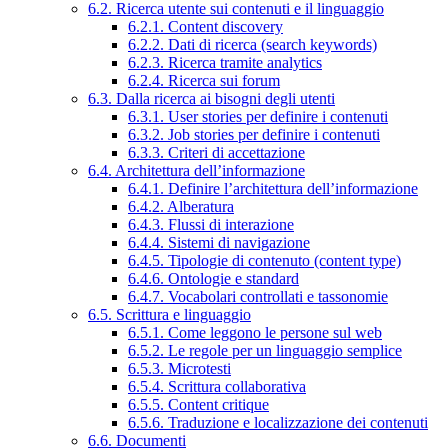
6.2. Ricerca utente sui contenuti e il linguaggio
6.2.1. Content discovery
6.2.2. Dati di ricerca (search keywords)
6.2.3. Ricerca tramite analytics
6.2.4. Ricerca sui forum
6.3. Dalla ricerca ai bisogni degli utenti
6.3.1. User stories per definire i contenuti
6.3.2. Job stories per definire i contenuti
6.3.3. Criteri di accettazione
6.4. Architettura dell’informazione
6.4.1. Definire l’architettura dell’informazione
6.4.2. Alberatura
6.4.3. Flussi di interazione
6.4.4. Sistemi di navigazione
6.4.5. Tipologie di contenuto (content type)
6.4.6. Ontologie e standard
6.4.7. Vocabolari controllati e tassonomie
6.5. Scrittura e linguaggio
6.5.1. Come leggono le persone sul web
6.5.2. Le regole per un linguaggio semplice
6.5.3. Microtesti
6.5.4. Scrittura collaborativa
6.5.5. Content critique
6.5.6. Traduzione e localizzazione dei contenuti
6.6. Documenti