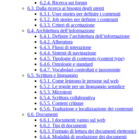
6.2.4. Ricerca sui forum
6.3. Dalla ricerca ai bisogni degli utenti
6.3.1. User stories per definire i contenuti
6.3.2. Job stories per definire i contenuti
6.3.3. Criteri di accettazione
6.4. Architettura dell’informazione
6.4.1. Definire l’architettura dell’informazione
6.4.2. Alberatura
6.4.3. Flussi di interazione
6.4.4. Sistemi di navigazione
6.4.5. Tipologie di contenuto (content type)
6.4.6. Ontologie e standard
6.4.7. Vocabolari controllati e tassonomie
6.5. Scrittura e linguaggio
6.5.1. Come leggono le persone sul web
6.5.2. Le regole per un linguaggio semplice
6.5.3. Microtesti
6.5.4. Scrittura collaborativa
6.5.5. Content critique
6.5.6. Traduzione e localizzazione dei contenuti
6.6. Documenti
6.6.1. I documenti vanno sul web
6.6.2. Tipi di documenti
6.6.3. Formato di lettura dei documenti elettronici
6.6.4. Modalità di produzione dei documenti