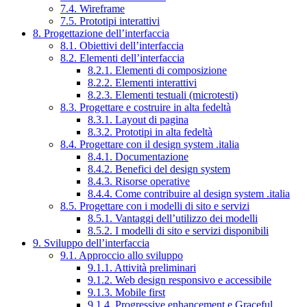
7.4. Wireframe
7.5. Prototipi interattivi
8. Progettazione dell’interfaccia
8.1. Obiettivi dell’interfaccia
8.2. Elementi dell’interfaccia
8.2.1. Elementi di composizione
8.2.2. Elementi interattivi
8.2.3. Elementi testuali (microtesti)
8.3. Progettare e costruire in alta fedeltà
8.3.1. Layout di pagina
8.3.2. Prototipi in alta fedeltà
8.4. Progettare con il design system .italia
8.4.1. Documentazione
8.4.2. Benefici del design system
8.4.3. Risorse operative
8.4.4. Come contribuire al design system .italia
8.5. Progettare con i modelli di sito e servizi
8.5.1. Vantaggi dell’utilizzo dei modelli
8.5.2. I modelli di sito e servizi disponibili
9. Sviluppo dell’interfaccia
9.1. Approccio allo sviluppo
9.1.1. Attività preliminari
9.1.2. Web design responsivo e accessibile
9.1.3. Mobile first
9.1.4. Progressive enhancement e Graceful