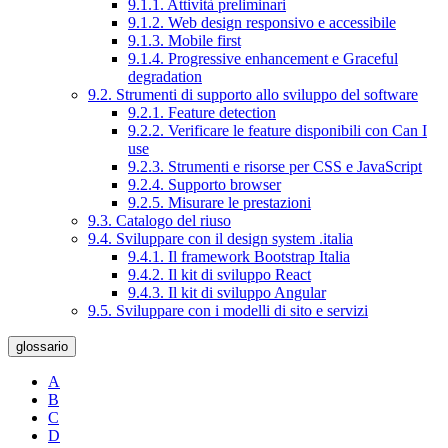
9.1.1. Attività preliminari
9.1.2. Web design responsivo e accessibile
9.1.3. Mobile first
9.1.4. Progressive enhancement e Graceful
degradation
9.2. Strumenti di supporto allo sviluppo del software
9.2.1. Feature detection
9.2.2. Verificare le feature disponibili con Can I
use
9.2.3. Strumenti e risorse per CSS e JavaScript
9.2.4. Supporto browser
9.2.5. Misurare le prestazioni
9.3. Catalogo del riuso
9.4. Sviluppare con il design system .italia
9.4.1. Il framework Bootstrap Italia
9.4.2. Il kit di sviluppo React
9.4.3. Il kit di sviluppo Angular
9.5. Sviluppare con i modelli di sito e servizi
glossario
A
B
C
D