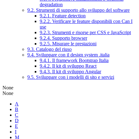
degradation
9.2. Strumenti di supporto allo sviluppo del software
9.2.1. Feature detection
9.2.2. Verificare le feature disponibili con Can I
use
9.2.3. Strumenti e risorse per CSS e JavaScript
9.2.4. Supporto browser
9.2.5. Misurare le prestazioni
9.3. Catalogo del riuso
9.4. Sviluppare con il design system .italia
9.4.1. Il framework Bootstrap Italia
9.4.2. Il kit di sviluppo React
9.4.3. Il kit di sviluppo Angular
9.5. Sviluppare con i modelli di sito e servizi
None
None
A
B
C
D
E
I
M