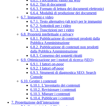
6.6.1. I documenti vanno sul web
6.6.2. Tipi di documenti
6.6.3. Formato di lettura dei documenti elettronici
6.6.4. Modalità di produzione dei documenti
6.7. Immagini e video
6.7.1. Testo alternativo (alt text) per le immagini
6.7.2. Sottotitoli per i video
6.7.3. Trascrizioni per i video
6.8. Proprietà intellettuale e privacy
6.8.1. Pubblicazione di contenuti prodotti dalla
Pubblica Amministrazione
6.8.2. Pubblicazione di contenuti non prodotti
dalla Pubblica Amministrazione
6.8.3. Consenso dei soggetti ritratti
6.9. Ottimizzazione per i motori di ricerca (SEO)
6.9.1. I fattori
on-page
6.9.2. I fattori
off-page
6.9.3. Strumenti di diagnostica SEO: Search
Console
6.10. Gestire i contenuti
6.10.1. L’inventario dei contenuti
6.10.2. Revisionare i contenuti
6.10.3. Migrare i contenuti
6.10.4. Pubblicare i contenuti
7. Progettazione dell’interazione