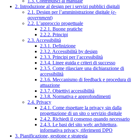
1.3. Contribuisci al manuale
2. Introduzione al design per i servizi pubblici digitali
2.1. Design per l’amministrazione digitale (
e-
government
)
2.2. L’approccio progettuale
2.2.1. Buone pratiche
2.2.2. Principi
2.3. Accessibilità
2.3.1. Definizione
2.3.2. Accessibilità by design
2.3.3. Principi per l’accessibilità
2.3.4. Linee guida e criteri di successo
2.3.5. Come rilasciare una dichiarazione di
accessibilità
2.3.6. Meccanismo di feedback e procedura di
attuazione
2.3.7. Obiettivi accessibilità
2.3.8. Normativa e approfondimenti
2.4. Privacy
2.4.1. Come rispettare la privacy sin dalla
progettazione di un sito o servizio digitale
2.4.2. Richiedi il consenso quando necessario
2.4.3. Le basi del sito web: architettura,
informativa privacy, riferimenti DPO
3. Pianificazione, gestione e strategia