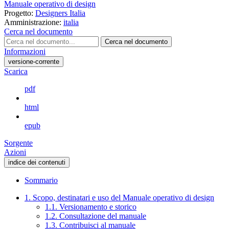
Manuale operativo di design
Progetto:
Designers Italia
Amministrazione:
italia
Cerca nel documento
Cerca nel documento
Informazioni
versione-corrente
Scarica
pdf
html
epub
Sorgente
Azioni
indice dei contenuti
Sommario
1. Scopo, destinatari e uso del Manuale operativo di design
1.1. Versionamento e storico
1.2. Consultazione del manuale
1.3. Contribuisci al manuale