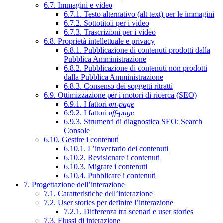
6.7. Immagini e video
6.7.1. Testo alternativo (alt text) per le immagini
6.7.2. Sottotitoli per i video
6.7.3. Trascrizioni per i video
6.8. Proprietà intellettuale e privacy
6.8.1. Pubblicazione di contenuti prodotti dalla
Pubblica Amministrazione
6.8.2. Pubblicazione di contenuti non prodotti
dalla Pubblica Amministrazione
6.8.3. Consenso dei soggetti ritratti
6.9. Ottimizzazione per i motori di ricerca (SEO)
6.9.1. I fattori
on-page
6.9.2. I fattori
off-page
6.9.3. Strumenti di diagnostica SEO: Search
Console
6.10. Gestire i contenuti
6.10.1. L’inventario dei contenuti
6.10.2. Revisionare i contenuti
6.10.3. Migrare i contenuti
6.10.4. Pubblicare i contenuti
7. Progettazione dell’interazione
7.1. Caratteristiche dell’interazione
7.2. User stories per definire l’interazione
7.2.1. Differenza tra scenari e user stories
7.3. Flussi di interazione