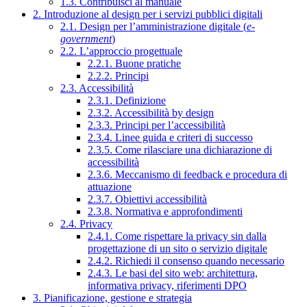
1.3. Contribuisci al manuale
2. Introduzione al design per i servizi pubblici digitali
2.1. Design per l’amministrazione digitale (
e-
government
)
2.2. L’approccio progettuale
2.2.1. Buone pratiche
2.2.2. Principi
2.3. Accessibilità
2.3.1. Definizione
2.3.2. Accessibilità by design
2.3.3. Principi per l’accessibilità
2.3.4. Linee guida e criteri di successo
2.3.5. Come rilasciare una dichiarazione di
accessibilità
2.3.6. Meccanismo di feedback e procedura di
attuazione
2.3.7. Obiettivi accessibilità
2.3.8. Normativa e approfondimenti
2.4. Privacy
2.4.1. Come rispettare la privacy sin dalla
progettazione di un sito o servizio digitale
2.4.2. Richiedi il consenso quando necessario
2.4.3. Le basi del sito web: architettura,
informativa privacy, riferimenti DPO
3. Pianificazione, gestione e strategia