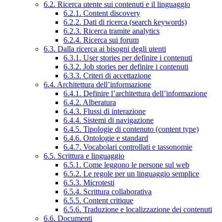
6.2. Ricerca utente sui contenuti e il linguaggio
6.2.1. Content discovery
6.2.2. Dati di ricerca (search keywords)
6.2.3. Ricerca tramite analytics
6.2.4. Ricerca sui forum
6.3. Dalla ricerca ai bisogni degli utenti
6.3.1. User stories per definire i contenuti
6.3.2. Job stories per definire i contenuti
6.3.3. Criteri di accettazione
6.4. Architettura dell’informazione
6.4.1. Definire l’architettura dell’informazione
6.4.2. Alberatura
6.4.3. Flussi di interazione
6.4.4. Sistemi di navigazione
6.4.5. Tipologie di contenuto (content type)
6.4.6. Ontologie e standard
6.4.7. Vocabolari controllati e tassonomie
6.5. Scrittura e linguaggio
6.5.1. Come leggono le persone sul web
6.5.2. Le regole per un linguaggio semplice
6.5.3. Microtesti
6.5.4. Scrittura collaborativa
6.5.5. Content critique
6.5.6. Traduzione e localizzazione dei contenuti
6.6. Documenti