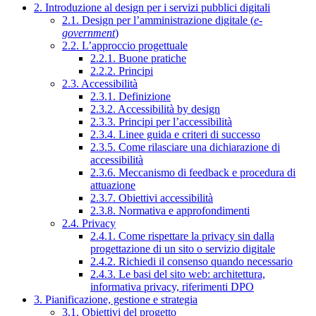
2. Introduzione al design per i servizi pubblici digitali
2.1. Design per l’amministrazione digitale (
e-
government
)
2.2. L’approccio progettuale
2.2.1. Buone pratiche
2.2.2. Principi
2.3. Accessibilità
2.3.1. Definizione
2.3.2. Accessibilità by design
2.3.3. Principi per l’accessibilità
2.3.4. Linee guida e criteri di successo
2.3.5. Come rilasciare una dichiarazione di
accessibilità
2.3.6. Meccanismo di feedback e procedura di
attuazione
2.3.7. Obiettivi accessibilità
2.3.8. Normativa e approfondimenti
2.4. Privacy
2.4.1. Come rispettare la privacy sin dalla
progettazione di un sito o servizio digitale
2.4.2. Richiedi il consenso quando necessario
2.4.3. Le basi del sito web: architettura,
informativa privacy, riferimenti DPO
3. Pianificazione, gestione e strategia
3.1. Obiettivi del progetto