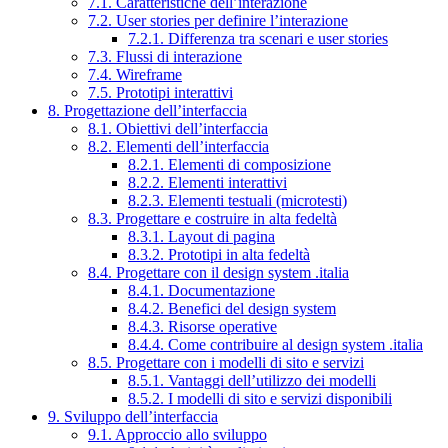
7.1. Caratteristiche dell’interazione
7.2. User stories per definire l’interazione
7.2.1. Differenza tra scenari e user stories
7.3. Flussi di interazione
7.4. Wireframe
7.5. Prototipi interattivi
8. Progettazione dell’interfaccia
8.1. Obiettivi dell’interfaccia
8.2. Elementi dell’interfaccia
8.2.1. Elementi di composizione
8.2.2. Elementi interattivi
8.2.3. Elementi testuali (microtesti)
8.3. Progettare e costruire in alta fedeltà
8.3.1. Layout di pagina
8.3.2. Prototipi in alta fedeltà
8.4. Progettare con il design system .italia
8.4.1. Documentazione
8.4.2. Benefici del design system
8.4.3. Risorse operative
8.4.4. Come contribuire al design system .italia
8.5. Progettare con i modelli di sito e servizi
8.5.1. Vantaggi dell’utilizzo dei modelli
8.5.2. I modelli di sito e servizi disponibili
9. Sviluppo dell’interfaccia
9.1. Approccio allo sviluppo