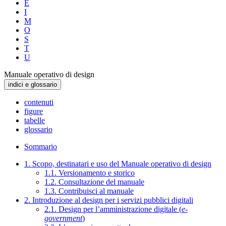
E
I
M
O
S
T
U
Manuale operativo di design
indici e glossario
contenuti
figure
tabelle
glossario
Sommario
1. Scopo, destinatari e uso del Manuale operativo di design
1.1. Versionamento e storico
1.2. Consultazione del manuale
1.3. Contribuisci al manuale
2. Introduzione al design per i servizi pubblici digitali
2.1. Design per l’amministrazione digitale (
e-
government
)