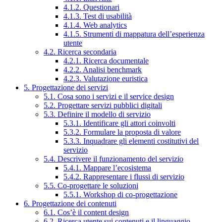
4.1.2. Questionari
4.1.3. Test di usabilità
4.1.4. Web analytics
4.1.5. Strumenti di mappatura dell’esperienza
utente
4.2. Ricerca secondaria
4.2.1. Ricerca documentale
4.2.2. Analisi benchmark
4.2.3. Valutazione euristica
5. Progettazione dei servizi
5.1. Cosa sono i servizi e il service design
5.2. Progettare servizi pubblici digitali
5.3. Definire il modello di servizio
5.3.1. Identificare gli attori coinvolti
5.3.2. Formulare la proposta di valore
5.3.3. Inquadrare gli elementi costitutivi del
servizio
5.4. Descrivere il funzionamento del servizio
5.4.1. Mappare l’ecosistema
5.4.2. Rappresentare i flussi di servizio
5.5. Co-progettare le soluzioni
5.5.1. Workshop di co-progettazione
6. Progettazione dei contenuti
6.1. Cos’è il content design
6.2. Ricerca utente sui contenuti e il linguaggio