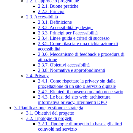
2.2. L’approccio progettuale
2.2.1. Buone pratiche
2.2.2. Principi
2.3. Accessibilità
2.3.1. Definizione
2.3.2. Accessibilità by design
2.3.3. Principi per l’accessibilità
2.3.4. Linee guida e criteri di successo
2.3.5. Come rilasciare una dichiarazione di
accessibilità
2.3.6. Meccanismo di feedback e procedura di
attuazione
2.3.7. Obiettivi accessibilità
2.3.8. Normativa e approfondimenti
2.4. Privacy
2.4.1. Come rispettare la privacy sin dalla
progettazione di un sito o servizio digitale
2.4.2. Richiedi il consenso quando necessario
2.4.3. Le basi del sito web: architettura,
informativa privacy, riferimenti DPO
3. Pianificazione, gestione e strategia
3.1. Obiettivi del progetto
3.2. Tipologie di progetti
3.2.1. Tipologie di progetto in base agli attori
coinvolti nel servizio