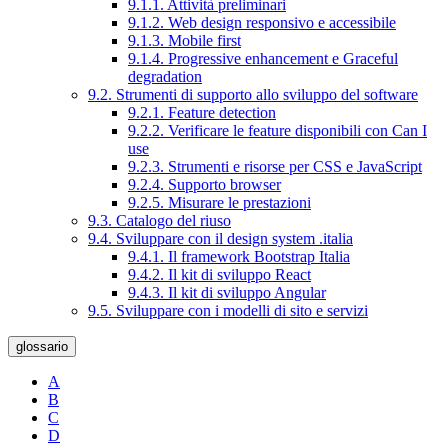
9.1.1. Attività preliminari
9.1.2. Web design responsivo e accessibile
9.1.3. Mobile first
9.1.4. Progressive enhancement e Graceful
degradation
9.2. Strumenti di supporto allo sviluppo del software
9.2.1. Feature detection
9.2.2. Verificare le feature disponibili con Can I
use
9.2.3. Strumenti e risorse per CSS e JavaScript
9.2.4. Supporto browser
9.2.5. Misurare le prestazioni
9.3. Catalogo del riuso
9.4. Sviluppare con il design system .italia
9.4.1. Il framework Bootstrap Italia
9.4.2. Il kit di sviluppo React
9.4.3. Il kit di sviluppo Angular
9.5. Sviluppare con i modelli di sito e servizi
glossario
A
B
C
D