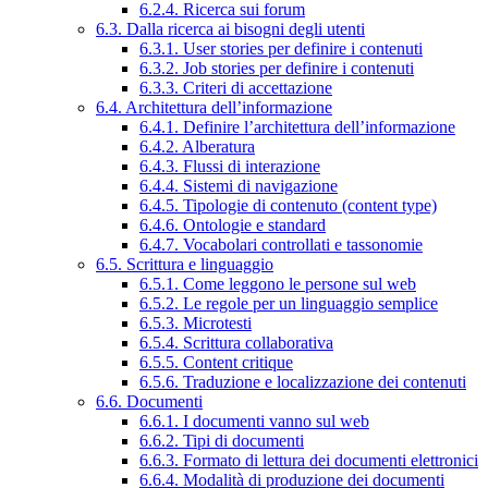
6.2.4. Ricerca sui forum
6.3. Dalla ricerca ai bisogni degli utenti
6.3.1. User stories per definire i contenuti
6.3.2. Job stories per definire i contenuti
6.3.3. Criteri di accettazione
6.4. Architettura dell’informazione
6.4.1. Definire l’architettura dell’informazione
6.4.2. Alberatura
6.4.3. Flussi di interazione
6.4.4. Sistemi di navigazione
6.4.5. Tipologie di contenuto (content type)
6.4.6. Ontologie e standard
6.4.7. Vocabolari controllati e tassonomie
6.5. Scrittura e linguaggio
6.5.1. Come leggono le persone sul web
6.5.2. Le regole per un linguaggio semplice
6.5.3. Microtesti
6.5.4. Scrittura collaborativa
6.5.5. Content critique
6.5.6. Traduzione e localizzazione dei contenuti
6.6. Documenti
6.6.1. I documenti vanno sul web
6.6.2. Tipi di documenti
6.6.3. Formato di lettura dei documenti elettronici
6.6.4. Modalità di produzione dei documenti