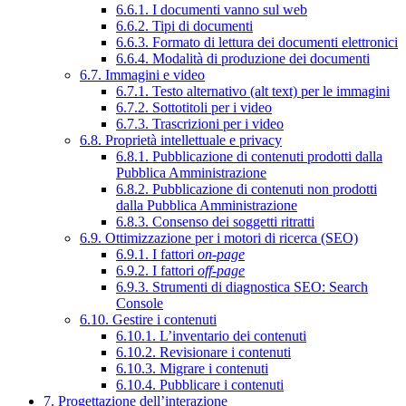
6.6.1. I documenti vanno sul web
6.6.2. Tipi di documenti
6.6.3. Formato di lettura dei documenti elettronici
6.6.4. Modalità di produzione dei documenti
6.7. Immagini e video
6.7.1. Testo alternativo (alt text) per le immagini
6.7.2. Sottotitoli per i video
6.7.3. Trascrizioni per i video
6.8. Proprietà intellettuale e privacy
6.8.1. Pubblicazione di contenuti prodotti dalla
Pubblica Amministrazione
6.8.2. Pubblicazione di contenuti non prodotti
dalla Pubblica Amministrazione
6.8.3. Consenso dei soggetti ritratti
6.9. Ottimizzazione per i motori di ricerca (SEO)
6.9.1. I fattori
on-page
6.9.2. I fattori
off-page
6.9.3. Strumenti di diagnostica SEO: Search
Console
6.10. Gestire i contenuti
6.10.1. L’inventario dei contenuti
6.10.2. Revisionare i contenuti
6.10.3. Migrare i contenuti
6.10.4. Pubblicare i contenuti
7. Progettazione dell’interazione