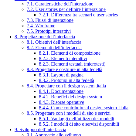
7.1. Caratteristiche dell’interazione
7.2. User stories per definire l’interazione
7.2.1. Differenza tra scenari e user stories
7.3. Flussi di interazione
7.4. Wireframe
7.5. Prototipi interattivi
8. Progettazione dell’interfaccia
8.1. Obiettivi dell’interfaccia
8.2. Elementi dell’interfaccia
8.2.1. Elementi di composizione
8.2.2. Elementi interattivi
8.2.3. Elementi testuali (microtesti)
8.3. Progettare e costruire in alta fedeltà
8.3.1. Layout di pagina
8.3.2. Prototipi in alta fedeltà
8.4. Progettare con il design system .italia
8.4.1. Documentazione
8.4.2. Benefici del design system
8.4.3. Risorse operative
8.4.4. Come contribuire al design system .italia
8.5. Progettare con i modelli di sito e servizi
8.5.1. Vantaggi dell’utilizzo dei modelli
8.5.2. I modelli di sito e servizi disponibili
9. Sviluppo dell’interfaccia
9.1. Approccio allo sviluppo