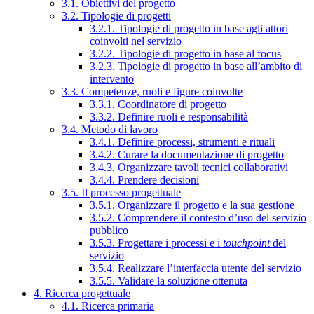
3.1. Obiettivi del progetto
3.2. Tipologie di progetti
3.2.1. Tipologie di progetto in base agli attori
coinvolti nel servizio
3.2.2. Tipologie di progetto in base al focus
3.2.3. Tipologie di progetto in base all’ambito di
intervento
3.3. Competenze, ruoli e figure coinvolte
3.3.1. Coordinatore di progetto
3.3.2. Definire ruoli e responsabilità
3.4. Metodo di lavoro
3.4.1. Definire processi, strumenti e rituali
3.4.2. Curare la documentazione di progetto
3.4.3. Organizzare tavoli tecnici collaborativi
3.4.4. Prendere decisioni
3.5. Il processo progettuale
3.5.1. Organizzare il progetto e la sua gestione
3.5.2. Comprendere il contesto d’uso del servizio
pubblico
3.5.3. Progettare i processi e i
touchpoint
del
servizio
3.5.4. Realizzare l’interfaccia utente del servizio
3.5.5. Validare la soluzione ottenuta
4. Ricerca progettuale
4.1. Ricerca primaria