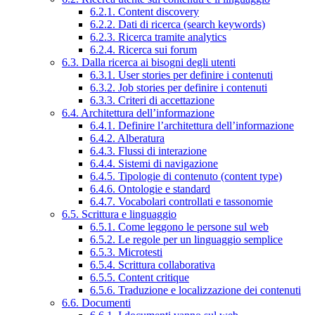
6.2.1. Content discovery
6.2.2. Dati di ricerca (search keywords)
6.2.3. Ricerca tramite analytics
6.2.4. Ricerca sui forum
6.3. Dalla ricerca ai bisogni degli utenti
6.3.1. User stories per definire i contenuti
6.3.2. Job stories per definire i contenuti
6.3.3. Criteri di accettazione
6.4. Architettura dell’informazione
6.4.1. Definire l’architettura dell’informazione
6.4.2. Alberatura
6.4.3. Flussi di interazione
6.4.4. Sistemi di navigazione
6.4.5. Tipologie di contenuto (content type)
6.4.6. Ontologie e standard
6.4.7. Vocabolari controllati e tassonomie
6.5. Scrittura e linguaggio
6.5.1. Come leggono le persone sul web
6.5.2. Le regole per un linguaggio semplice
6.5.3. Microtesti
6.5.4. Scrittura collaborativa
6.5.5. Content critique
6.5.6. Traduzione e localizzazione dei contenuti
6.6. Documenti