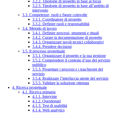
3.2.2. Tipologie di progetto in base al focus
3.2.3. Tipologie di progetto in base all’ambito di
intervento
3.3. Competenze, ruoli e figure coinvolte
3.3.1. Coordinatore di progetto
3.3.2. Definire ruoli e responsabilità
3.4. Metodo di lavoro
3.4.1. Definire processi, strumenti e rituali
3.4.2. Curare la documentazione di progetto
3.4.3. Organizzare tavoli tecnici collaborativi
3.4.4. Prendere decisioni
3.5. Il processo progettuale
3.5.1. Organizzare il progetto e la sua gestione
3.5.2. Comprendere il contesto d’uso del servizio
pubblico
3.5.3. Progettare i processi e i
touchpoint
del
servizio
3.5.4. Realizzare l’interfaccia utente del servizio
3.5.5. Validare la soluzione ottenuta
4. Ricerca progettuale
4.1. Ricerca primaria
4.1.1. Interviste
4.1.2. Questionari
4.1.3. Test di usabilità
4.1.4. Web analytics