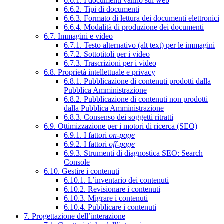
6.6.1. I documenti vanno sul web
6.6.2. Tipi di documenti
6.6.3. Formato di lettura dei documenti elettronici
6.6.4. Modalità di produzione dei documenti
6.7. Immagini e video
6.7.1. Testo alternativo (alt text) per le immagini
6.7.2. Sottotitoli per i video
6.7.3. Trascrizioni per i video
6.8. Proprietà intellettuale e privacy
6.8.1. Pubblicazione di contenuti prodotti dalla
Pubblica Amministrazione
6.8.2. Pubblicazione di contenuti non prodotti
dalla Pubblica Amministrazione
6.8.3. Consenso dei soggetti ritratti
6.9. Ottimizzazione per i motori di ricerca (SEO)
6.9.1. I fattori
on-page
6.9.2. I fattori
off-page
6.9.3. Strumenti di diagnostica SEO: Search
Console
6.10. Gestire i contenuti
6.10.1. L’inventario dei contenuti
6.10.2. Revisionare i contenuti
6.10.3. Migrare i contenuti
6.10.4. Pubblicare i contenuti
7. Progettazione dell’interazione