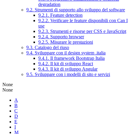
degradation
9.2. Strumenti di supporto allo sviluppo del software
9.2.1. Feature detection
9.2.2. Verificare le feature disponibili con Can I
use
9.2.3. Strumenti e risorse per CSS e JavaScript
9.2.4. Supporto browser
9.2.5. Misurare le prestazioni
9.3. Catalogo del riuso
9.4. Sviluppare con il design system .italia
9.4.1. Il framework Bootstrap Italia
9.4.2. Il kit di sviluppo React
9.4.3. Il kit di sviluppo Angular
9.5. Sviluppare con i modelli di sito e servizi
None
None
A
B
C
D
E
I
M