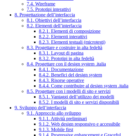
7.4. Wireframe
7.5. Prototipi interattivi
8. Progettazione dell’interfaccia
8.1. Obiettivi dell’interfaccia
8.2. Elementi dell’interfaccia
8.2.1. Elementi di composizione
8.2.2. Elementi interattivi
8.2.3. Elementi testuali (microtesti)
8.3. Progettare e costruire in alta fedeltà
8.3.1. Layout di pagina
8.3.2. Prototipi in alta fedeltà
8.4. Progettare con il design system .italia
8.4.1. Documentazione
8.4.2. Benefici del design system
8.4.3. Risorse operative
8.4.4. Come contribuire al design system .italia
8.5. Progettare con i modelli di sito e servizi
8.5.1. Vantaggi dell’utilizzo dei modelli
8.5.2. I modelli di sito e servizi disponibili
9. Sviluppo dell’interfaccia
9.1. Approccio allo sviluppo
9.1.1. Attività preliminari
9.1.2. Web design responsivo e accessibile
9.1.3. Mobile first
9.1.4. Progressive enhancement e Graceful