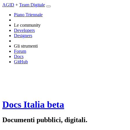
AGID
+
Team Digitale
Piano Triennale
Le community
Developers
Designers
Gli strumenti
Forum
Docs
GitHub
Docs Italia
beta
Documenti pubblici, digitali.