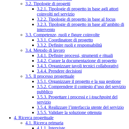
3.2. Tipologie di progetti
3.2.1. Tipologie di progetto in base agli attori
coinvolti nel servizio
3.2.2. Tipologie di progetto in base al focus
3.2.3. Tipologie di progetto in base all’ambito di
intervento
3.3. Competenze, ruoli e figure coinvolte
3.3.1. Coordinatore di progetto
3.3.2. Definire ruoli e responsabilità
3.4. Metodo di lavoro
3.4.1. Definire processi, strumenti e rituali
3.4.2. Curare la documentazione di progetto
3.4.3. Organizzare tavoli tecnici collaborativi
3.4.4. Prendere decisioni
3.5. Il processo progettuale
3.5.1. Organizzare il progetto e la sua gestione
3.5.2. Comprendere il contesto d’uso del servizio
pubblico
3.5.3. Progettare i processi e i
touchpoint
del
servizio
3.5.4. Realizzare l’interfaccia utente del servizio
3.5.5. Validare la soluzione ottenuta
4. Ricerca progettuale
4.1. Ricerca primaria
4.1.1. Interviste