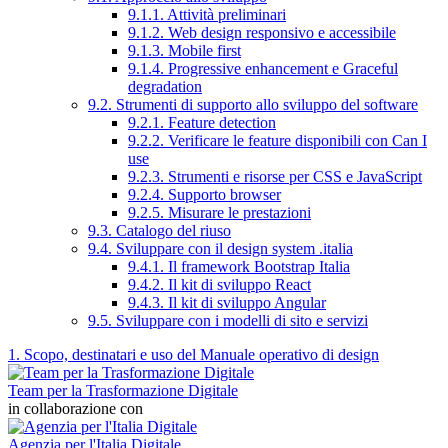
9.1.1. Attività preliminari
9.1.2. Web design responsivo e accessibile
9.1.3. Mobile first
9.1.4. Progressive enhancement e Graceful
degradation
9.2. Strumenti di supporto allo sviluppo del software
9.2.1. Feature detection
9.2.2. Verificare le feature disponibili con Can I
use
9.2.3. Strumenti e risorse per CSS e JavaScript
9.2.4. Supporto browser
9.2.5. Misurare le prestazioni
9.3. Catalogo del riuso
9.4. Sviluppare con il design system .italia
9.4.1. Il framework Bootstrap Italia
9.4.2. Il kit di sviluppo React
9.4.3. Il kit di sviluppo Angular
9.5. Sviluppare con i modelli di sito e servizi
1. Scopo, destinatari e uso del Manuale operativo di design
Team per la Trasformazione Digitale
in collaborazione con
Agenzia per l'Italia Digitale