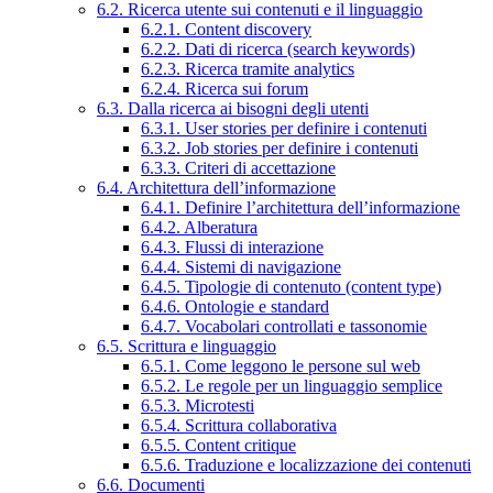
6.2. Ricerca utente sui contenuti e il linguaggio
6.2.1. Content discovery
6.2.2. Dati di ricerca (search keywords)
6.2.3. Ricerca tramite analytics
6.2.4. Ricerca sui forum
6.3. Dalla ricerca ai bisogni degli utenti
6.3.1. User stories per definire i contenuti
6.3.2. Job stories per definire i contenuti
6.3.3. Criteri di accettazione
6.4. Architettura dell’informazione
6.4.1. Definire l’architettura dell’informazione
6.4.2. Alberatura
6.4.3. Flussi di interazione
6.4.4. Sistemi di navigazione
6.4.5. Tipologie di contenuto (content type)
6.4.6. Ontologie e standard
6.4.7. Vocabolari controllati e tassonomie
6.5. Scrittura e linguaggio
6.5.1. Come leggono le persone sul web
6.5.2. Le regole per un linguaggio semplice
6.5.3. Microtesti
6.5.4. Scrittura collaborativa
6.5.5. Content critique
6.5.6. Traduzione e localizzazione dei contenuti
6.6. Documenti