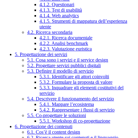
4.1.2. Questionari
4.1.3. Test di usabilità
4.1.4. Web analytics
4.1.5. Strumenti di mappatura dell’esperienza
utente
4.2. Ricerca secondaria
4.2.1. Ricerca documentale
4.2.2. Analisi benchmark
4.2.3. Valutazione euristica
5. Progettazione dei servizi
5.1. Cosa sono i servizi e il service design
5.2. Progettare servizi pubblici digitali
5.3. Definire il modello di servizio
5.3.1. Identificare gli attori coinvolti
5.3.2. Formulare la proposta di valore
5.3.3. Inquadrare gli elementi costitutivi del
servizio
5.4. Descrivere il funzionamento del servizio
5.4.1. Mappare l’ecosistema
5.4.2. Rappresentare i flussi di servizio
5.5. Co-progettare le soluzioni
5.5.1. Workshop di co-progettazione
6. Progettazione dei contenuti
6.1. Cos’è il content design
6.2. Ricerca utente sui contenuti e il linguaggio