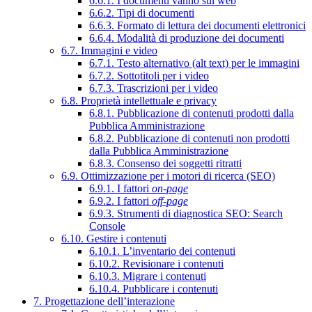
6.6.1. I documenti vanno sul web
6.6.2. Tipi di documenti
6.6.3. Formato di lettura dei documenti elettronici
6.6.4. Modalità di produzione dei documenti
6.7. Immagini e video
6.7.1. Testo alternativo (alt text) per le immagini
6.7.2. Sottotitoli per i video
6.7.3. Trascrizioni per i video
6.8. Proprietà intellettuale e privacy
6.8.1. Pubblicazione di contenuti prodotti dalla
Pubblica Amministrazione
6.8.2. Pubblicazione di contenuti non prodotti
dalla Pubblica Amministrazione
6.8.3. Consenso dei soggetti ritratti
6.9. Ottimizzazione per i motori di ricerca (SEO)
6.9.1. I fattori
on-page
6.9.2. I fattori
off-page
6.9.3. Strumenti di diagnostica SEO: Search
Console
6.10. Gestire i contenuti
6.10.1. L’inventario dei contenuti
6.10.2. Revisionare i contenuti
6.10.3. Migrare i contenuti
6.10.4. Pubblicare i contenuti
7. Progettazione dell’interazione