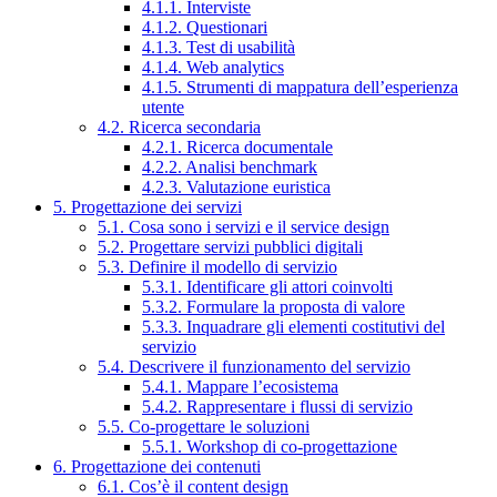
4.1.1. Interviste
4.1.2. Questionari
4.1.3. Test di usabilità
4.1.4. Web analytics
4.1.5. Strumenti di mappatura dell’esperienza
utente
4.2. Ricerca secondaria
4.2.1. Ricerca documentale
4.2.2. Analisi benchmark
4.2.3. Valutazione euristica
5. Progettazione dei servizi
5.1. Cosa sono i servizi e il service design
5.2. Progettare servizi pubblici digitali
5.3. Definire il modello di servizio
5.3.1. Identificare gli attori coinvolti
5.3.2. Formulare la proposta di valore
5.3.3. Inquadrare gli elementi costitutivi del
servizio
5.4. Descrivere il funzionamento del servizio
5.4.1. Mappare l’ecosistema
5.4.2. Rappresentare i flussi di servizio
5.5. Co-progettare le soluzioni
5.5.1. Workshop di co-progettazione
6. Progettazione dei contenuti
6.1. Cos’è il content design