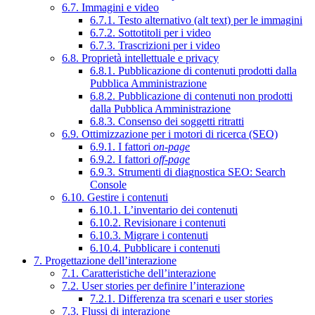
6.7. Immagini e video
6.7.1. Testo alternativo (alt text) per le immagini
6.7.2. Sottotitoli per i video
6.7.3. Trascrizioni per i video
6.8. Proprietà intellettuale e privacy
6.8.1. Pubblicazione di contenuti prodotti dalla
Pubblica Amministrazione
6.8.2. Pubblicazione di contenuti non prodotti
dalla Pubblica Amministrazione
6.8.3. Consenso dei soggetti ritratti
6.9. Ottimizzazione per i motori di ricerca (SEO)
6.9.1. I fattori
on-page
6.9.2. I fattori
off-page
6.9.3. Strumenti di diagnostica SEO: Search
Console
6.10. Gestire i contenuti
6.10.1. L’inventario dei contenuti
6.10.2. Revisionare i contenuti
6.10.3. Migrare i contenuti
6.10.4. Pubblicare i contenuti
7. Progettazione dell’interazione
7.1. Caratteristiche dell’interazione
7.2. User stories per definire l’interazione
7.2.1. Differenza tra scenari e user stories
7.3. Flussi di interazione