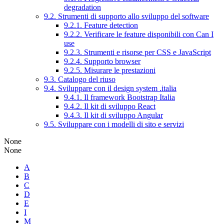
degradation
9.2. Strumenti di supporto allo sviluppo del software
9.2.1. Feature detection
9.2.2. Verificare le feature disponibili con Can I
use
9.2.3. Strumenti e risorse per CSS e JavaScript
9.2.4. Supporto browser
9.2.5. Misurare le prestazioni
9.3. Catalogo del riuso
9.4. Sviluppare con il design system .italia
9.4.1. Il framework Bootstrap Italia
9.4.2. Il kit di sviluppo React
9.4.3. Il kit di sviluppo Angular
9.5. Sviluppare con i modelli di sito e servizi
None
None
A
B
C
D
E
I
M