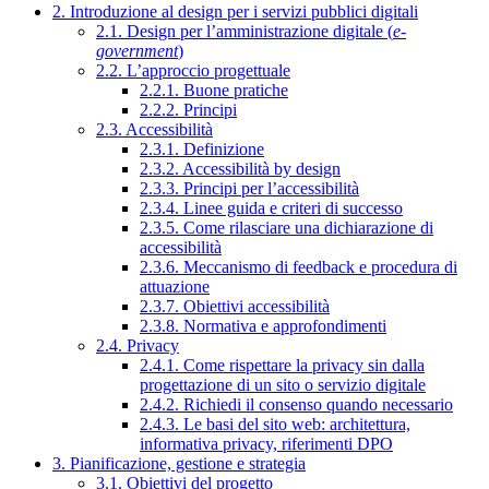
2. Introduzione al design per i servizi pubblici digitali
2.1. Design per l’amministrazione digitale (
e-
government
)
2.2. L’approccio progettuale
2.2.1. Buone pratiche
2.2.2. Principi
2.3. Accessibilità
2.3.1. Definizione
2.3.2. Accessibilità by design
2.3.3. Principi per l’accessibilità
2.3.4. Linee guida e criteri di successo
2.3.5. Come rilasciare una dichiarazione di
accessibilità
2.3.6. Meccanismo di feedback e procedura di
attuazione
2.3.7. Obiettivi accessibilità
2.3.8. Normativa e approfondimenti
2.4. Privacy
2.4.1. Come rispettare la privacy sin dalla
progettazione di un sito o servizio digitale
2.4.2. Richiedi il consenso quando necessario
2.4.3. Le basi del sito web: architettura,
informativa privacy, riferimenti DPO
3. Pianificazione, gestione e strategia
3.1. Obiettivi del progetto