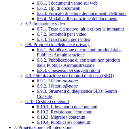
6.6.1. I documenti vanno sul web
6.6.2. Tipi di documenti
6.6.3. Formato di lettura dei documenti elettronici
6.6.4. Modalità di produzione dei documenti
6.7. Immagini e video
6.7.1. Testo alternativo (alt text) per le immagini
6.7.2. Sottotitoli per i video
6.7.3. Trascrizioni per i video
6.8. Proprietà intellettuale e privacy
6.8.1. Pubblicazione di contenuti prodotti dalla
Pubblica Amministrazione
6.8.2. Pubblicazione di contenuti non prodotti
dalla Pubblica Amministrazione
6.8.3. Consenso dei soggetti ritratti
6.9. Ottimizzazione per i motori di ricerca (SEO)
6.9.1. I fattori
on-page
6.9.2. I fattori
off-page
6.9.3. Strumenti di diagnostica SEO: Search
Console
6.10. Gestire i contenuti
6.10.1. L’inventario dei contenuti
6.10.2. Revisionare i contenuti
6.10.3. Migrare i contenuti
6.10.4. Pubblicare i contenuti
7. Progettazione dell’interazione