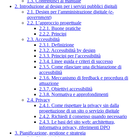
1.3. Contribuisci al manuale
2. Introduzione al design per i servizi pubblici digitali
2.1. Design per l’amministrazione digitale (
e-
government
)
2.2. L’approccio progettuale
2.2.1. Buone pratiche
2.2.2. Principi
2.3. Accessibilità
2.3.1. Definizione
2.3.2. Accessibilità by design
2.3.3. Principi per l’accessibilità
2.3.4. Linee guida e criteri di successo
2.3.5. Come rilasciare una dichiarazione di
accessibilità
2.3.6. Meccanismo di feedback e procedura di
attuazione
2.3.7. Obiettivi accessibilità
2.3.8. Normativa e approfondimenti
2.4. Privacy
2.4.1. Come rispettare la privacy sin dalla
progettazione di un sito o servizio digitale
2.4.2. Richiedi il consenso quando necessario
2.4.3. Le basi del sito web: architettura,
informativa privacy, riferimenti DPO
3. Pianificazione, gestione e strategia