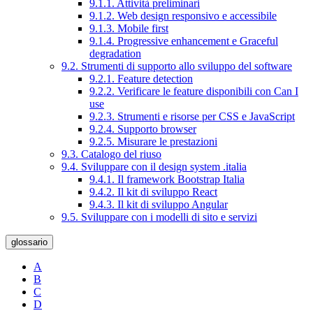
9.1.1. Attività preliminari
9.1.2. Web design responsivo e accessibile
9.1.3. Mobile first
9.1.4. Progressive enhancement e Graceful
degradation
9.2. Strumenti di supporto allo sviluppo del software
9.2.1. Feature detection
9.2.2. Verificare le feature disponibili con Can I
use
9.2.3. Strumenti e risorse per CSS e JavaScript
9.2.4. Supporto browser
9.2.5. Misurare le prestazioni
9.3. Catalogo del riuso
9.4. Sviluppare con il design system .italia
9.4.1. Il framework Bootstrap Italia
9.4.2. Il kit di sviluppo React
9.4.3. Il kit di sviluppo Angular
9.5. Sviluppare con i modelli di sito e servizi
glossario
A
B
C
D