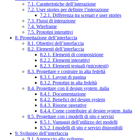
7.1. Caratteristiche dell’interazione
7.2. User stories per definire l’interazione
7.2.1. Differenza tra scenari e user stories
7.3. Flussi di interazione
7.4. Wireframe
7.5. Prototipi interattivi
8. Progettazione dell’interfaccia
8.1. Obiettivi dell’interfaccia
8.2. Elementi dell’interfaccia
8.2.1. Elementi di composizione
8.2.2. Elementi interattivi
8.2.3. Elementi testuali (microtesti)
8.3. Progettare e costruire in alta fedeltà
8.3.1. Layout di pagina
8.3.2. Prototipi in alta fedeltà
8.4. Progettare con il design system .italia
8.4.1. Documentazione
8.4.2. Benefici del design system
8.4.3. Risorse operative
8.4.4. Come contribuire al design system .italia
8.5. Progettare con i modelli di sito e servizi
8.5.1. Vantaggi dell’utilizzo dei modelli
8.5.2. I modelli di sito e servizi disponibili
9. Sviluppo dell’interfaccia
9.1. Approccio allo sviluppo