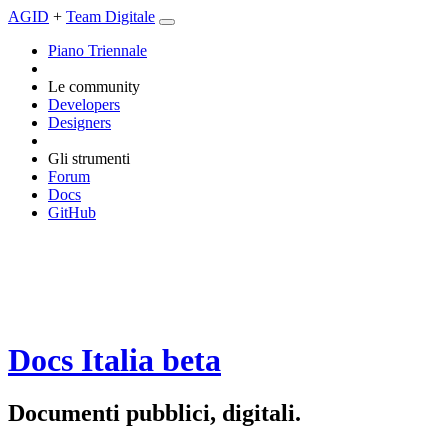
AGID
+
Team Digitale
Piano Triennale
Le community
Developers
Designers
Gli strumenti
Forum
Docs
GitHub
Docs Italia
beta
Documenti pubblici, digitali.