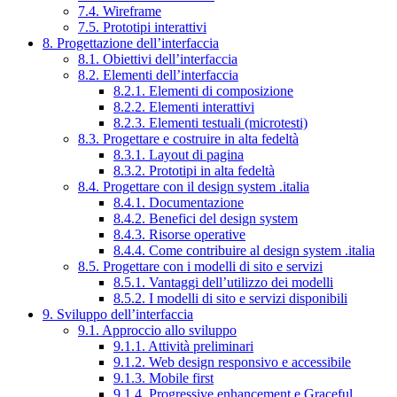
7.4. Wireframe
7.5. Prototipi interattivi
8. Progettazione dell’interfaccia
8.1. Obiettivi dell’interfaccia
8.2. Elementi dell’interfaccia
8.2.1. Elementi di composizione
8.2.2. Elementi interattivi
8.2.3. Elementi testuali (microtesti)
8.3. Progettare e costruire in alta fedeltà
8.3.1. Layout di pagina
8.3.2. Prototipi in alta fedeltà
8.4. Progettare con il design system .italia
8.4.1. Documentazione
8.4.2. Benefici del design system
8.4.3. Risorse operative
8.4.4. Come contribuire al design system .italia
8.5. Progettare con i modelli di sito e servizi
8.5.1. Vantaggi dell’utilizzo dei modelli
8.5.2. I modelli di sito e servizi disponibili
9. Sviluppo dell’interfaccia
9.1. Approccio allo sviluppo
9.1.1. Attività preliminari
9.1.2. Web design responsivo e accessibile
9.1.3. Mobile first
9.1.4. Progressive enhancement e Graceful