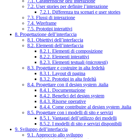
7.1. Caratteristiche dell’interazione
7.2. User stories per definire l’interazione
7.2.1. Differenza tra scenari e user stories
7.3. Flussi di interazione
7.4. Wireframe
7.5. Prototipi interattivi
8. Progettazione dell’interfaccia
8.1. Obiettivi dell’interfaccia
8.2. Elementi dell’interfaccia
8.2.1. Elementi di composizione
8.2.2. Elementi interattivi
8.2.3. Elementi testuali (microtesti)
8.3. Progettare e costruire in alta fedeltà
8.3.1. Layout di pagina
8.3.2. Prototipi in alta fedeltà
8.4. Progettare con il design system .italia
8.4.1. Documentazione
8.4.2. Benefici del design system
8.4.3. Risorse operative
8.4.4. Come contribuire al design system .italia
8.5. Progettare con i modelli di sito e servizi
8.5.1. Vantaggi dell’utilizzo dei modelli
8.5.2. I modelli di sito e servizi disponibili
9. Sviluppo dell’interfaccia
9.1. Approccio allo sviluppo