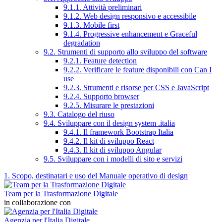
9.1.1. Attività preliminari
9.1.2. Web design responsivo e accessibile
9.1.3. Mobile first
9.1.4. Progressive enhancement e Graceful
degradation
9.2. Strumenti di supporto allo sviluppo del software
9.2.1. Feature detection
9.2.2. Verificare le feature disponibili con Can I
use
9.2.3. Strumenti e risorse per CSS e JavaScript
9.2.4. Supporto browser
9.2.5. Misurare le prestazioni
9.3. Catalogo del riuso
9.4. Sviluppare con il design system .italia
9.4.1. Il framework Bootstrap Italia
9.4.2. Il kit di sviluppo React
9.4.3. Il kit di sviluppo Angular
9.5. Sviluppare con i modelli di sito e servizi
1. Scopo, destinatari e uso del Manuale operativo di design
Team per la Trasformazione Digitale
in collaborazione con
Agenzia per l'Italia Digitale