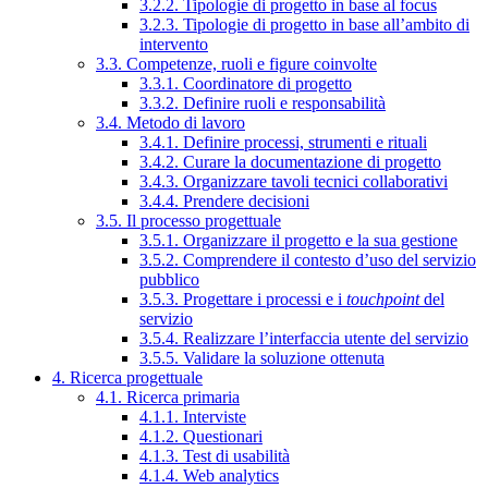
3.2.2. Tipologie di progetto in base al focus
3.2.3. Tipologie di progetto in base all’ambito di
intervento
3.3. Competenze, ruoli e figure coinvolte
3.3.1. Coordinatore di progetto
3.3.2. Definire ruoli e responsabilità
3.4. Metodo di lavoro
3.4.1. Definire processi, strumenti e rituali
3.4.2. Curare la documentazione di progetto
3.4.3. Organizzare tavoli tecnici collaborativi
3.4.4. Prendere decisioni
3.5. Il processo progettuale
3.5.1. Organizzare il progetto e la sua gestione
3.5.2. Comprendere il contesto d’uso del servizio
pubblico
3.5.3. Progettare i processi e i
touchpoint
del
servizio
3.5.4. Realizzare l’interfaccia utente del servizio
3.5.5. Validare la soluzione ottenuta
4. Ricerca progettuale
4.1. Ricerca primaria
4.1.1. Interviste
4.1.2. Questionari
4.1.3. Test di usabilità
4.1.4. Web analytics