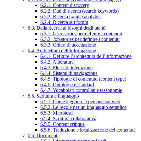
6.2.1. Content discovery
6.2.2. Dati di ricerca (search keywords)
6.2.3. Ricerca tramite analytics
6.2.4. Ricerca sui forum
6.3. Dalla ricerca ai bisogni degli utenti
6.3.1. User stories per definire i contenuti
6.3.2. Job stories per definire i contenuti
6.3.3. Criteri di accettazione
6.4. Architettura dell’informazione
6.4.1. Definire l’architettura dell’informazione
6.4.2. Alberatura
6.4.3. Flussi di interazione
6.4.4. Sistemi di navigazione
6.4.5. Tipologie di contenuto (content type)
6.4.6. Ontologie e standard
6.4.7. Vocabolari controllati e tassonomie
6.5. Scrittura e linguaggio
6.5.1. Come leggono le persone sul web
6.5.2. Le regole per un linguaggio semplice
6.5.3. Microtesti
6.5.4. Scrittura collaborativa
6.5.5. Content critique
6.5.6. Traduzione e localizzazione dei contenuti
6.6. Documenti