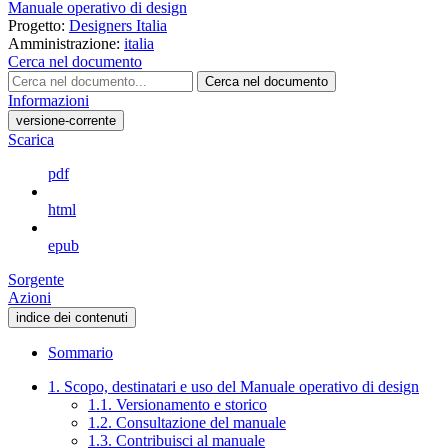
Manuale operativo di design
Progetto:
Designers Italia
Amministrazione:
italia
Cerca nel documento
Cerca nel documento
Informazioni
versione-corrente
Scarica
pdf
html
epub
Sorgente
Azioni
indice dei contenuti
Sommario
1. Scopo, destinatari e uso del Manuale operativo di design
1.1. Versionamento e storico
1.2. Consultazione del manuale
1.3. Contribuisci al manuale