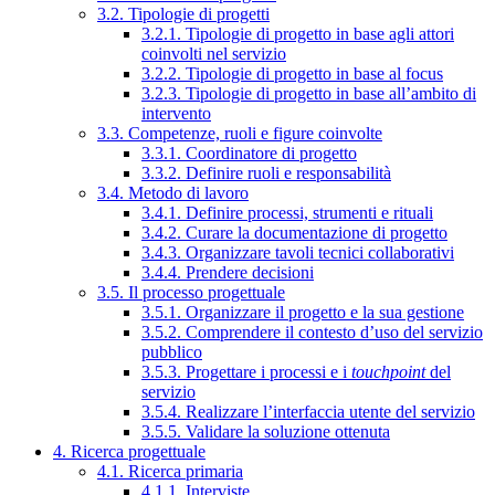
3.2. Tipologie di progetti
3.2.1. Tipologie di progetto in base agli attori
coinvolti nel servizio
3.2.2. Tipologie di progetto in base al focus
3.2.3. Tipologie di progetto in base all’ambito di
intervento
3.3. Competenze, ruoli e figure coinvolte
3.3.1. Coordinatore di progetto
3.3.2. Definire ruoli e responsabilità
3.4. Metodo di lavoro
3.4.1. Definire processi, strumenti e rituali
3.4.2. Curare la documentazione di progetto
3.4.3. Organizzare tavoli tecnici collaborativi
3.4.4. Prendere decisioni
3.5. Il processo progettuale
3.5.1. Organizzare il progetto e la sua gestione
3.5.2. Comprendere il contesto d’uso del servizio
pubblico
3.5.3. Progettare i processi e i
touchpoint
del
servizio
3.5.4. Realizzare l’interfaccia utente del servizio
3.5.5. Validare la soluzione ottenuta
4. Ricerca progettuale
4.1. Ricerca primaria
4.1.1. Interviste