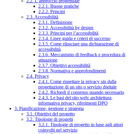
2.2. L’approccio progettuale
2.2.1. Buone pratiche
2.2.2. Principi
2.3. Accessibilità
2.3.1. Definizione
2.3.2. Accessibilità by design
2.3.3. Principi per l’accessibilità
2.3.4. Linee guida e criteri di successo
2.3.5. Come rilasciare una dichiarazione di
accessibilità
2.3.6. Meccanismo di feedback e procedura di
attuazione
2.3.7. Obiettivi accessibilità
2.3.8. Normativa e approfondimenti
2.4. Privacy
2.4.1. Come rispettare la privacy sin dalla
progettazione di un sito o servizio digitale
2.4.2. Richiedi il consenso quando necessario
2.4.3. Le basi del sito web: architettura,
informativa privacy, riferimenti DPO
3. Pianificazione, gestione e strategia
3.1. Obiettivi del progetto
3.2. Tipologie di progetti
3.2.1. Tipologie di progetto in base agli attori
coinvolti nel servizio