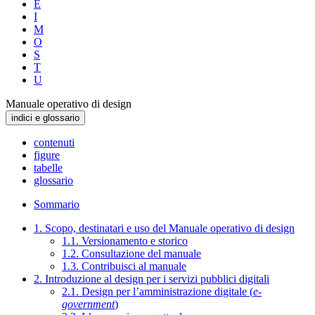
E
I
M
O
S
T
U
Manuale operativo di design
indici e glossario
contenuti
figure
tabelle
glossario
Sommario
1. Scopo, destinatari e uso del Manuale operativo di design
1.1. Versionamento e storico
1.2. Consultazione del manuale
1.3. Contribuisci al manuale
2. Introduzione al design per i servizi pubblici digitali
2.1. Design per l’amministrazione digitale (
e-
government
)