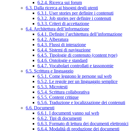
6.2.4. Ricerca sui forum
6.3. Dalla ricerca ai bisogni degli utenti
6.3.1. User stories per definire i contenuti
6.3.2. Job stories per definire i contenuti
6.3.3. Criteri di accettazione
6.4. Architettura dell’informazione
6.4.1. Definire l’architettura dell’informazione
6.4.2. Alberatura
6.4.3. Flussi di interazione
6.4.4. Sistemi di navigazione
6.4.5. Tipologie di contenuto (content type)
6.4.6. Ontologie e standard
6.4.7. Vocabolari controllati e tassonomie
6.5. Scrittura e linguaggio
6.5.1. Come leggono le persone sul web
6.5.2. Le regole per un linguaggio semplice
6.5.3. Microtesti
6.5.4. Scrittura collaborativa
6.5.5. Content critique
6.5.6. Traduzione e localizzazione dei contenuti
6.6. Documenti
6.6.1. I documenti vanno sul web
6.6.2. Tipi di documenti
6.6.3. Formato di lettura dei documenti elettronici
6.6.4. Modalità di produzione dei documenti