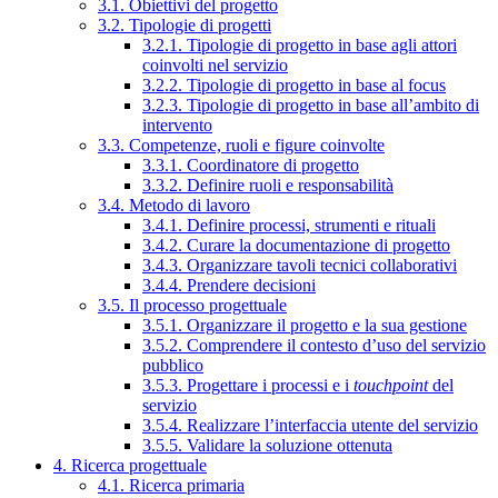
3.1. Obiettivi del progetto
3.2. Tipologie di progetti
3.2.1. Tipologie di progetto in base agli attori
coinvolti nel servizio
3.2.2. Tipologie di progetto in base al focus
3.2.3. Tipologie di progetto in base all’ambito di
intervento
3.3. Competenze, ruoli e figure coinvolte
3.3.1. Coordinatore di progetto
3.3.2. Definire ruoli e responsabilità
3.4. Metodo di lavoro
3.4.1. Definire processi, strumenti e rituali
3.4.2. Curare la documentazione di progetto
3.4.3. Organizzare tavoli tecnici collaborativi
3.4.4. Prendere decisioni
3.5. Il processo progettuale
3.5.1. Organizzare il progetto e la sua gestione
3.5.2. Comprendere il contesto d’uso del servizio
pubblico
3.5.3. Progettare i processi e i
touchpoint
del
servizio
3.5.4. Realizzare l’interfaccia utente del servizio
3.5.5. Validare la soluzione ottenuta
4. Ricerca progettuale
4.1. Ricerca primaria