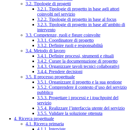
3.2. Tipologie di progetti
3.2.1. Tipologie di progetto in base agli attori
coinvolti nel servizio
3.2.2. Tipologie di progetto in base al focus
3.2.3. Tipologie di progetto in base all’ambito di
intervento
3.3. Competenze, ruoli e figure coinvolte
3.3.1. Coordinatore di progetto
3.3.2. Definire ruoli e responsabilità
3.4. Metodo di lavoro
3.4.1. Definire processi, strumenti e rituali
3.4.2. Curare la documentazione di progetto
3.4.3. Organizzare tavoli tecnici collaborativi
3.4.4. Prendere decisioni
3.5. Il processo progettuale
3.5.1. Organizzare il progetto e la sua gestione
3.5.2. Comprendere il contesto d’uso del servizio
pubblico
3.5.3. Progettare i processi e i
touchpoint
del
servizio
3.5.4. Realizzare l’interfaccia utente del servizio
3.5.5. Validare la soluzione ottenuta
4. Ricerca progettuale
4.1. Ricerca primaria
4.1.1. Interviste