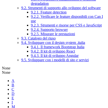
degradation
9.2. Strumenti di supporto allo sviluppo del software
9.2.1. Feature detection
9.2.2. Verificare le feature disponibili con Can I
use
9.2.3. Strumenti e risorse per CSS e JavaScript
9.2.4. Supporto browser
9.2.5. Misurare le prestazioni
9.3. Catalogo del riuso
9.4. Sviluppare con il design system .italia
9.4.1. Il framework Bootstrap Italia
9.4.2. Il kit di sviluppo React
9.4.3. Il kit di sviluppo Angular
9.5. Sviluppare con i modelli di sito e servizi
None
None
A
B
C
D
E
I
M