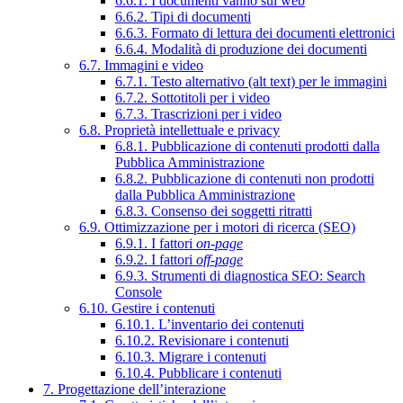
6.6.1. I documenti vanno sul web
6.6.2. Tipi di documenti
6.6.3. Formato di lettura dei documenti elettronici
6.6.4. Modalità di produzione dei documenti
6.7. Immagini e video
6.7.1. Testo alternativo (alt text) per le immagini
6.7.2. Sottotitoli per i video
6.7.3. Trascrizioni per i video
6.8. Proprietà intellettuale e privacy
6.8.1. Pubblicazione di contenuti prodotti dalla
Pubblica Amministrazione
6.8.2. Pubblicazione di contenuti non prodotti
dalla Pubblica Amministrazione
6.8.3. Consenso dei soggetti ritratti
6.9. Ottimizzazione per i motori di ricerca (SEO)
6.9.1. I fattori
on-page
6.9.2. I fattori
off-page
6.9.3. Strumenti di diagnostica SEO: Search
Console
6.10. Gestire i contenuti
6.10.1. L’inventario dei contenuti
6.10.2. Revisionare i contenuti
6.10.3. Migrare i contenuti
6.10.4. Pubblicare i contenuti
7. Progettazione dell’interazione