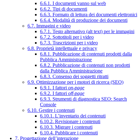
6.6.1. I documenti vanno sul web
6.6.2. Tipi di documenti
6.6.3. Formato di lettura dei documenti elettronici
6.6.4. Modalità di produzione dei documenti
6.7. Immagini e video
6.7.1. Testo alternativo (alt text) per le immagini
6.7.2. Sottotitoli per i video
6.7.3. Trascrizioni per i video
6.8. Proprietà intellettuale e privacy
6.8.1. Pubblicazione di contenuti prodotti dalla
Pubblica Amministrazione
6.8.2. Pubblicazione di contenuti non prodotti
dalla Pubblica Amministrazione
6.8.3. Consenso dei soggetti ritratti
6.9. Ottimizzazione per i motori di ricerca (SEO)
6.9.1. I fattori
on-page
6.9.2. I fattori
off-page
6.9.3. Strumenti di diagnostica SEO: Search
Console
6.10. Gestire i contenuti
6.10.1. L’inventario dei contenuti
6.10.2. Revisionare i contenuti
6.10.3. Migrare i contenuti
6.10.4. Pubblicare i contenuti
7. Progettazione dell’interazione