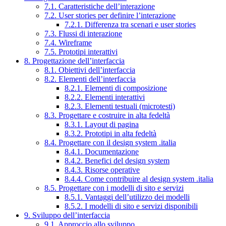
7.1. Caratteristiche dell’interazione
7.2. User stories per definire l’interazione
7.2.1. Differenza tra scenari e user stories
7.3. Flussi di interazione
7.4. Wireframe
7.5. Prototipi interattivi
8. Progettazione dell’interfaccia
8.1. Obiettivi dell’interfaccia
8.2. Elementi dell’interfaccia
8.2.1. Elementi di composizione
8.2.2. Elementi interattivi
8.2.3. Elementi testuali (microtesti)
8.3. Progettare e costruire in alta fedeltà
8.3.1. Layout di pagina
8.3.2. Prototipi in alta fedeltà
8.4. Progettare con il design system .italia
8.4.1. Documentazione
8.4.2. Benefici del design system
8.4.3. Risorse operative
8.4.4. Come contribuire al design system .italia
8.5. Progettare con i modelli di sito e servizi
8.5.1. Vantaggi dell’utilizzo dei modelli
8.5.2. I modelli di sito e servizi disponibili
9. Sviluppo dell’interfaccia
9.1. Approccio allo sviluppo