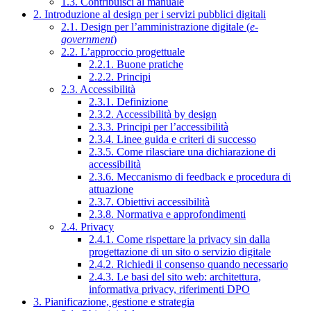
1.3. Contribuisci al manuale
2. Introduzione al design per i servizi pubblici digitali
2.1. Design per l’amministrazione digitale (
e-
government
)
2.2. L’approccio progettuale
2.2.1. Buone pratiche
2.2.2. Principi
2.3. Accessibilità
2.3.1. Definizione
2.3.2. Accessibilità by design
2.3.3. Principi per l’accessibilità
2.3.4. Linee guida e criteri di successo
2.3.5. Come rilasciare una dichiarazione di
accessibilità
2.3.6. Meccanismo di feedback e procedura di
attuazione
2.3.7. Obiettivi accessibilità
2.3.8. Normativa e approfondimenti
2.4. Privacy
2.4.1. Come rispettare la privacy sin dalla
progettazione di un sito o servizio digitale
2.4.2. Richiedi il consenso quando necessario
2.4.3. Le basi del sito web: architettura,
informativa privacy, riferimenti DPO
3. Pianificazione, gestione e strategia