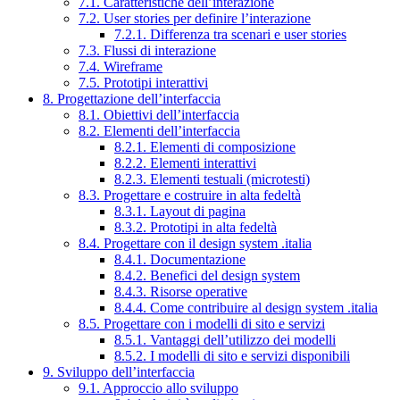
7.1. Caratteristiche dell’interazione
7.2. User stories per definire l’interazione
7.2.1. Differenza tra scenari e user stories
7.3. Flussi di interazione
7.4. Wireframe
7.5. Prototipi interattivi
8. Progettazione dell’interfaccia
8.1. Obiettivi dell’interfaccia
8.2. Elementi dell’interfaccia
8.2.1. Elementi di composizione
8.2.2. Elementi interattivi
8.2.3. Elementi testuali (microtesti)
8.3. Progettare e costruire in alta fedeltà
8.3.1. Layout di pagina
8.3.2. Prototipi in alta fedeltà
8.4. Progettare con il design system .italia
8.4.1. Documentazione
8.4.2. Benefici del design system
8.4.3. Risorse operative
8.4.4. Come contribuire al design system .italia
8.5. Progettare con i modelli di sito e servizi
8.5.1. Vantaggi dell’utilizzo dei modelli
8.5.2. I modelli di sito e servizi disponibili
9. Sviluppo dell’interfaccia
9.1. Approccio allo sviluppo