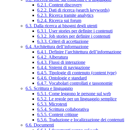
6.2.1. Content discovery
6.2.2. Dati di ricerca (search keywords)
6.2.3. Ricerca tramite analytics
6.2.4. Ricerca sui forum
6.3. Dalla ricerca ai bisogni degli utenti
6.3.1. User stories per definire i contenuti
6.3.2. Job stories per definire i contenuti
6.3.3. Criteri di accettazione
6.4. Architettura dell’informazione
6.4.1. Definire l’architettura dell’informazione
6.4.2. Alberatura
6.4.3. Flussi di interazione
6.4.4. Sistemi di navigazione
6.4.5. Tipologie di contenuto (content type)
6.4.6. Ontologie e standard
6.4.7. Vocabolari controllati e tassonomie
6.5. Scrittura e linguaggio
6.5.1. Come leggono le persone sul web
6.5.2. Le regole per un linguaggio semplice
6.5.3. Microtesti
6.5.4. Scrittura collaborativa
6.5.5. Content critique
6.5.6. Traduzione e localizzazione dei contenuti
6.6. Documenti