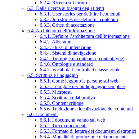
6.2.4. Ricerca sui forum
6.3. Dalla ricerca ai bisogni degli utenti
6.3.1. User stories per definire i contenuti
6.3.2. Job stories per definire i contenuti
6.3.3. Criteri di accettazione
6.4. Architettura dell’informazione
6.4.1. Definire l’architettura dell’informazione
6.4.2. Alberatura
6.4.3. Flussi di interazione
6.4.4. Sistemi di navigazione
6.4.5. Tipologie di contenuto (content type)
6.4.6. Ontologie e standard
6.4.7. Vocabolari controllati e tassonomie
6.5. Scrittura e linguaggio
6.5.1. Come leggono le persone sul web
6.5.2. Le regole per un linguaggio semplice
6.5.3. Microtesti
6.5.4. Scrittura collaborativa
6.5.5. Content critique
6.5.6. Traduzione e localizzazione dei contenuti
6.6. Documenti
6.6.1. I documenti vanno sul web
6.6.2. Tipi di documenti
6.6.3. Formato di lettura dei documenti elettronici
6.6.4. Modalità di produzione dei documenti