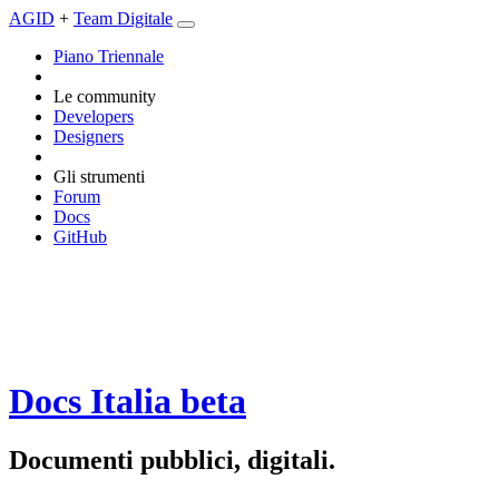
AGID
+
Team Digitale
Piano Triennale
Le community
Developers
Designers
Gli strumenti
Forum
Docs
GitHub
Docs Italia
beta
Documenti pubblici, digitali.