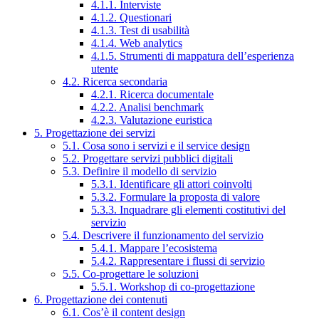
4.1.1. Interviste
4.1.2. Questionari
4.1.3. Test di usabilità
4.1.4. Web analytics
4.1.5. Strumenti di mappatura dell’esperienza
utente
4.2. Ricerca secondaria
4.2.1. Ricerca documentale
4.2.2. Analisi benchmark
4.2.3. Valutazione euristica
5. Progettazione dei servizi
5.1. Cosa sono i servizi e il service design
5.2. Progettare servizi pubblici digitali
5.3. Definire il modello di servizio
5.3.1. Identificare gli attori coinvolti
5.3.2. Formulare la proposta di valore
5.3.3. Inquadrare gli elementi costitutivi del
servizio
5.4. Descrivere il funzionamento del servizio
5.4.1. Mappare l’ecosistema
5.4.2. Rappresentare i flussi di servizio
5.5. Co-progettare le soluzioni
5.5.1. Workshop di co-progettazione
6. Progettazione dei contenuti
6.1. Cos’è il content design