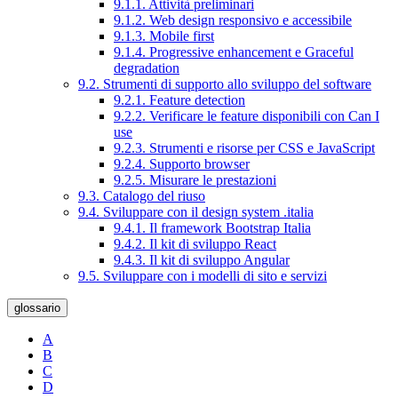
9.1.1. Attività preliminari
9.1.2. Web design responsivo e accessibile
9.1.3. Mobile first
9.1.4. Progressive enhancement e Graceful
degradation
9.2. Strumenti di supporto allo sviluppo del software
9.2.1. Feature detection
9.2.2. Verificare le feature disponibili con Can I
use
9.2.3. Strumenti e risorse per CSS e JavaScript
9.2.4. Supporto browser
9.2.5. Misurare le prestazioni
9.3. Catalogo del riuso
9.4. Sviluppare con il design system .italia
9.4.1. Il framework Bootstrap Italia
9.4.2. Il kit di sviluppo React
9.4.3. Il kit di sviluppo Angular
9.5. Sviluppare con i modelli di sito e servizi
glossario
A
B
C
D