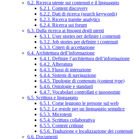
6.2. Ricerca utente sui contenuti e il linguaggio
6.2.1. Content discovery
6.2.2. Dati di ricerca (search keywords)
6.2.3. Ricerca tramite analytics
6.2.4. Ricerca sui forum
6.3. Dalla ricerca ai bisogni degli utenti
6.3.1. User stories per definire i contenuti
6.3.2. Job stories per definire i contenuti
6.3.3. Criteri di accettazione
6.4. Architettura dell’informazione
6.4.1. Definire l’architettura dell’informazione
6.4.2. Alberatura
6.4.3. Flussi di interazione
6.4.4. Sistemi di navigazione
6.4.5. Tipologie di contenuto (content type)
6.4.6. Ontologie e standard
6.4.7. Vocabolari controllati e tassonomie
6.5. Scrittura e linguaggio
6.5.1. Come leggono le persone sul web
6.5.2. Le regole per un linguaggio semplice
6.5.3. Microtesti
6.5.4. Scrittura collaborativa
6.5.5. Content critique
6.5.6. Traduzione e localizzazione dei contenuti
6.6. Documenti