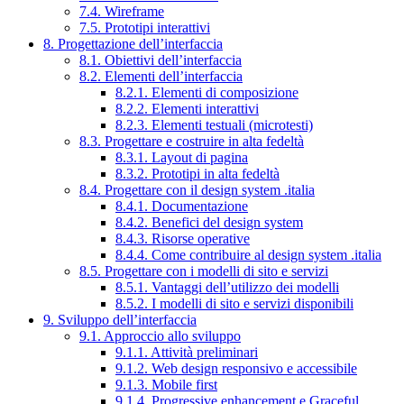
7.4. Wireframe
7.5. Prototipi interattivi
8. Progettazione dell’interfaccia
8.1. Obiettivi dell’interfaccia
8.2. Elementi dell’interfaccia
8.2.1. Elementi di composizione
8.2.2. Elementi interattivi
8.2.3. Elementi testuali (microtesti)
8.3. Progettare e costruire in alta fedeltà
8.3.1. Layout di pagina
8.3.2. Prototipi in alta fedeltà
8.4. Progettare con il design system .italia
8.4.1. Documentazione
8.4.2. Benefici del design system
8.4.3. Risorse operative
8.4.4. Come contribuire al design system .italia
8.5. Progettare con i modelli di sito e servizi
8.5.1. Vantaggi dell’utilizzo dei modelli
8.5.2. I modelli di sito e servizi disponibili
9. Sviluppo dell’interfaccia
9.1. Approccio allo sviluppo
9.1.1. Attività preliminari
9.1.2. Web design responsivo e accessibile
9.1.3. Mobile first
9.1.4. Progressive enhancement e Graceful