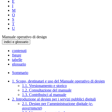
E
I
M
O
S
T
U
Manuale operativo di design
indici e glossario
contenuti
figure
tabelle
glossario
Sommario
1. Scopo, destinatari e uso del Manuale operativo di design
1.1. Versionamento e storico
1.2. Consultazione del manuale
1.3. Contribuisci al manuale
2. Introduzione al design per i servizi pubblici digitali
2.1. Design per l’amministrazione digitale (
e-
government
)