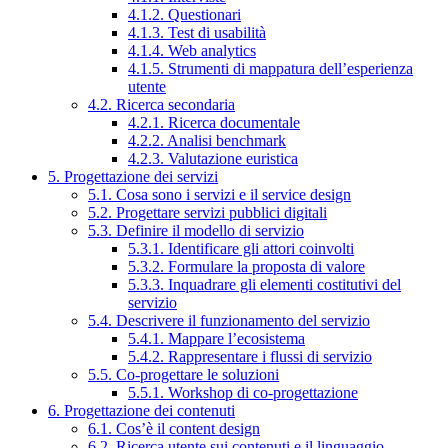
4.1.2. Questionari
4.1.3. Test di usabilità
4.1.4. Web analytics
4.1.5. Strumenti di mappatura dell’esperienza
utente
4.2. Ricerca secondaria
4.2.1. Ricerca documentale
4.2.2. Analisi benchmark
4.2.3. Valutazione euristica
5. Progettazione dei servizi
5.1. Cosa sono i servizi e il service design
5.2. Progettare servizi pubblici digitali
5.3. Definire il modello di servizio
5.3.1. Identificare gli attori coinvolti
5.3.2. Formulare la proposta di valore
5.3.3. Inquadrare gli elementi costitutivi del
servizio
5.4. Descrivere il funzionamento del servizio
5.4.1. Mappare l’ecosistema
5.4.2. Rappresentare i flussi di servizio
5.5. Co-progettare le soluzioni
5.5.1. Workshop di co-progettazione
6. Progettazione dei contenuti
6.1. Cos’è il content design
6.2. Ricerca utente sui contenuti e il linguaggio