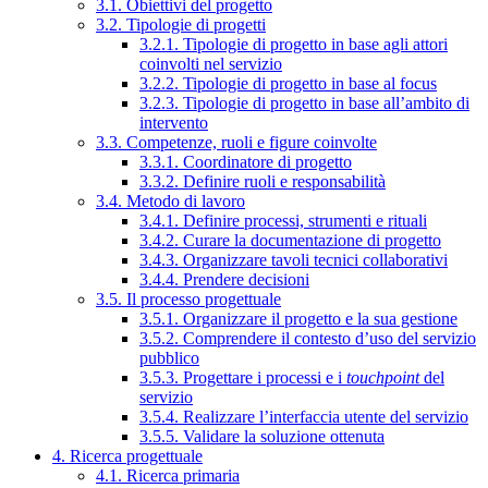
3.1. Obiettivi del progetto
3.2. Tipologie di progetti
3.2.1. Tipologie di progetto in base agli attori
coinvolti nel servizio
3.2.2. Tipologie di progetto in base al focus
3.2.3. Tipologie di progetto in base all’ambito di
intervento
3.3. Competenze, ruoli e figure coinvolte
3.3.1. Coordinatore di progetto
3.3.2. Definire ruoli e responsabilità
3.4. Metodo di lavoro
3.4.1. Definire processi, strumenti e rituali
3.4.2. Curare la documentazione di progetto
3.4.3. Organizzare tavoli tecnici collaborativi
3.4.4. Prendere decisioni
3.5. Il processo progettuale
3.5.1. Organizzare il progetto e la sua gestione
3.5.2. Comprendere il contesto d’uso del servizio
pubblico
3.5.3. Progettare i processi e i
touchpoint
del
servizio
3.5.4. Realizzare l’interfaccia utente del servizio
3.5.5. Validare la soluzione ottenuta
4. Ricerca progettuale
4.1. Ricerca primaria