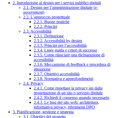
2. Introduzione al design per i servizi pubblici digitali
2.1. Design per l’amministrazione digitale (
e-
government
)
2.2. L’approccio progettuale
2.2.1. Buone pratiche
2.2.2. Principi
2.3. Accessibilità
2.3.1. Definizione
2.3.2. Accessibilità by design
2.3.3. Principi per l’accessibilità
2.3.4. Linee guida e criteri di successo
2.3.5. Come rilasciare una dichiarazione di
accessibilità
2.3.6. Meccanismo di feedback e procedura di
attuazione
2.3.7. Obiettivi accessibilità
2.3.8. Normativa e approfondimenti
2.4. Privacy
2.4.1. Come rispettare la privacy sin dalla
progettazione di un sito o servizio digitale
2.4.2. Richiedi il consenso quando necessario
2.4.3. Le basi del sito web: architettura,
informativa privacy, riferimenti DPO
3. Pianificazione, gestione e strategia
3.1. Obiettivi del progetto