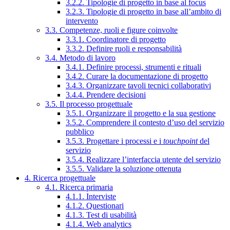
3.2.2. Tipologie di progetto in base al focus
3.2.3. Tipologie di progetto in base all’ambito di
intervento
3.3. Competenze, ruoli e figure coinvolte
3.3.1. Coordinatore di progetto
3.3.2. Definire ruoli e responsabilità
3.4. Metodo di lavoro
3.4.1. Definire processi, strumenti e rituali
3.4.2. Curare la documentazione di progetto
3.4.3. Organizzare tavoli tecnici collaborativi
3.4.4. Prendere decisioni
3.5. Il processo progettuale
3.5.1. Organizzare il progetto e la sua gestione
3.5.2. Comprendere il contesto d’uso del servizio
pubblico
3.5.3. Progettare i processi e i
touchpoint
del
servizio
3.5.4. Realizzare l’interfaccia utente del servizio
3.5.5. Validare la soluzione ottenuta
4. Ricerca progettuale
4.1. Ricerca primaria
4.1.1. Interviste
4.1.2. Questionari
4.1.3. Test di usabilità
4.1.4. Web analytics