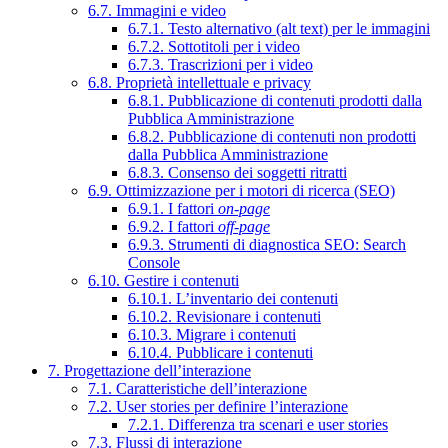
6.7. Immagini e video
6.7.1. Testo alternativo (alt text) per le immagini
6.7.2. Sottotitoli per i video
6.7.3. Trascrizioni per i video
6.8. Proprietà intellettuale e privacy
6.8.1. Pubblicazione di contenuti prodotti dalla
Pubblica Amministrazione
6.8.2. Pubblicazione di contenuti non prodotti
dalla Pubblica Amministrazione
6.8.3. Consenso dei soggetti ritratti
6.9. Ottimizzazione per i motori di ricerca (SEO)
6.9.1. I fattori
on-page
6.9.2. I fattori
off-page
6.9.3. Strumenti di diagnostica SEO: Search
Console
6.10. Gestire i contenuti
6.10.1. L’inventario dei contenuti
6.10.2. Revisionare i contenuti
6.10.3. Migrare i contenuti
6.10.4. Pubblicare i contenuti
7. Progettazione dell’interazione
7.1. Caratteristiche dell’interazione
7.2. User stories per definire l’interazione
7.2.1. Differenza tra scenari e user stories
7.3. Flussi di interazione