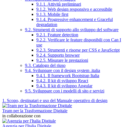
9.1.1. Attività preliminari
9.1.2. Web design responsivo e accessibile
9.1.3. Mobile first
9.1.4. Progressive enhancement e Graceful
degradation
9.2. Strumenti di supporto allo sviluppo del software
9.2.1. Feature detection
9.2.2. Verificare le feature disponibili con Can I
use
9.2.3. Strumenti e risorse per CSS e JavaScript
9.2.4. Supporto browser
9.2.5. Misurare le prestazioni
9.3. Catalogo del riuso
9.4. Sviluppare con il design system .italia
9.4.1. Il framework Bootstrap Italia
9.4.2. Il kit di sviluppo React
9.4.3. Il kit di sviluppo Angular
9.5. Sviluppare con i modelli di sito e servizi
1. Scopo, destinatari e uso del Manuale operativo di design
Team per la Trasformazione Digitale
in collaborazione con
Agenzia per l'Italia Digitale