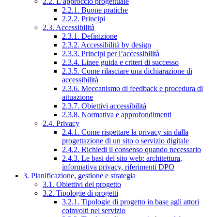
2.2. L’approccio progettuale
2.2.1. Buone pratiche
2.2.2. Principi
2.3. Accessibilità
2.3.1. Definizione
2.3.2. Accessibilità by design
2.3.3. Principi per l’accessibilità
2.3.4. Linee guida e criteri di successo
2.3.5. Come rilasciare una dichiarazione di
accessibilità
2.3.6. Meccanismo di feedback e procedura di
attuazione
2.3.7. Obiettivi accessibilità
2.3.8. Normativa e approfondimenti
2.4. Privacy
2.4.1. Come rispettare la privacy sin dalla
progettazione di un sito o servizio digitale
2.4.2. Richiedi il consenso quando necessario
2.4.3. Le basi del sito web: architettura,
informativa privacy, riferimenti DPO
3. Pianificazione, gestione e strategia
3.1. Obiettivi del progetto
3.2. Tipologie di progetti
3.2.1. Tipologie di progetto in base agli attori
coinvolti nel servizio