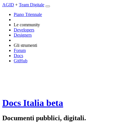
AGID
+
Team Digitale
Piano Triennale
Le community
Developers
Designers
Gli strumenti
Forum
Docs
GitHub
Docs Italia
beta
Documenti pubblici, digitali.