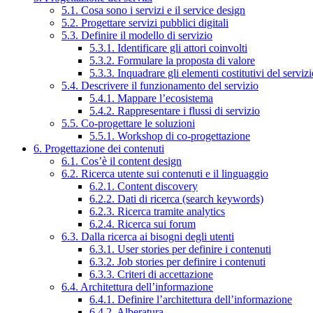
5.1. Cosa sono i servizi e il service design
5.2. Progettare servizi pubblici digitali
5.3. Definire il modello di servizio
5.3.1. Identificare gli attori coinvolti
5.3.2. Formulare la proposta di valore
5.3.3. Inquadrare gli elementi costitutivi del serviz
5.4. Descrivere il funzionamento del servizio
5.4.1. Mappare l’ecosistema
5.4.2. Rappresentare i flussi di servizio
5.5. Co-progettare le soluzioni
5.5.1. Workshop di co-progettazione
6. Progettazione dei contenuti
6.1. Cos’è il content design
6.2. Ricerca utente sui contenuti e il linguaggio
6.2.1. Content discovery
6.2.2. Dati di ricerca (search keywords)
6.2.3. Ricerca tramite analytics
6.2.4. Ricerca sui forum
6.3. Dalla ricerca ai bisogni degli utenti
6.3.1. User stories per definire i contenuti
6.3.2. Job stories per definire i contenuti
6.3.3. Criteri di accettazione
6.4. Architettura dell’informazione
6.4.1. Definire l’architettura dell’informazione
6.4.2. Alberatura