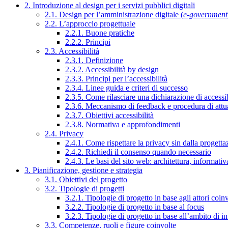
2. Introduzione al design per i servizi pubblici digitali
2.1. Design per l’amministrazione digitale (
e-government
2.2. L’approccio progettuale
2.2.1. Buone pratiche
2.2.2. Principi
2.3. Accessibilità
2.3.1. Definizione
2.3.2. Accessibilità by design
2.3.3. Principi per l’accessibilità
2.3.4. Linee guida e criteri di successo
2.3.5. Come rilasciare una dichiarazione di accessib
2.3.6. Meccanismo di feedback e procedura di attu
2.3.7. Obiettivi accessibilità
2.3.8. Normativa e approfondimenti
2.4. Privacy
2.4.1. Come rispettare la privacy sin dalla progettaz
2.4.2. Richiedi il consenso quando necessario
2.4.3. Le basi del sito web: architettura, informati
3. Pianificazione, gestione e strategia
3.1. Obiettivi del progetto
3.2. Tipologie di progetti
3.2.1. Tipologie di progetto in base agli attori coinv
3.2.2. Tipologie di progetto in base al focus
3.2.3. Tipologie di progetto in base all’ambito di i
3.3. Competenze, ruoli e figure coinvolte