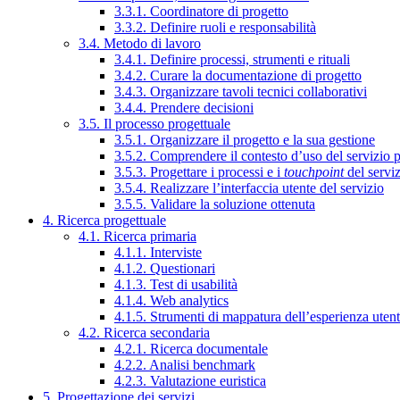
3.3.1. Coordinatore di progetto
3.3.2. Definire ruoli e responsabilità
3.4. Metodo di lavoro
3.4.1. Definire processi, strumenti e rituali
3.4.2. Curare la documentazione di progetto
3.4.3. Organizzare tavoli tecnici collaborativi
3.4.4. Prendere decisioni
3.5. Il processo progettuale
3.5.1. Organizzare il progetto e la sua gestione
3.5.2. Comprendere il contesto d’uso del servizio 
3.5.3. Progettare i processi e i
touchpoint
del servi
3.5.4. Realizzare l’interfaccia utente del servizio
3.5.5. Validare la soluzione ottenuta
4. Ricerca progettuale
4.1. Ricerca primaria
4.1.1. Interviste
4.1.2. Questionari
4.1.3. Test di usabilità
4.1.4. Web analytics
4.1.5. Strumenti di mappatura dell’esperienza uten
4.2. Ricerca secondaria
4.2.1. Ricerca documentale
4.2.2. Analisi benchmark
4.2.3. Valutazione euristica
5. Progettazione dei servizi