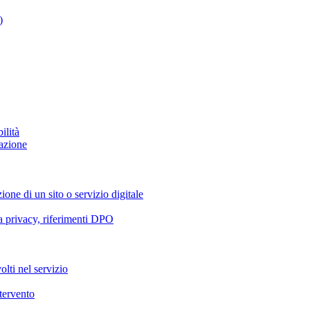
)
ilità
azione
ione di un sito o servizio digitale
va privacy, riferimenti DPO
olti nel servizio
ntervento