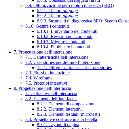
6.8.3. Consenso dei soggetti ritratti
6.9. Ottimizzazione per i motori di ricerca (SEO)
6.9.1. I fattori
on-page
6.9.2. I fattori
off-page
6.9.3. Strumenti di diagnostica SEO: Search Cons
6.10. Gestire i contenuti
6.10.1. L’inventario dei contenuti
6.10.2. Revisionare i contenuti
6.10.3. Migrare i contenuti
6.10.4. Pubblicare i contenuti
7. Progettazione dell’interazione
7.1. Caratteristiche dell’interazione
7.2. User stories per definire l’interazione
7.2.1. Differenza tra scenari e user stories
7.3. Flussi di interazione
7.4. Wireframe
7.5. Prototipi interattivi
8. Progettazione dell’interfaccia
8.1. Obiettivi dell’interfaccia
8.2. Elementi dell’interfaccia
8.2.1. Elementi di composizione
8.2.2. Elementi interattivi
8.2.3. Elementi testuali (microtesti)
8.3. Progettare e costruire in alta fedeltà
8.3.1. Layout di pagina