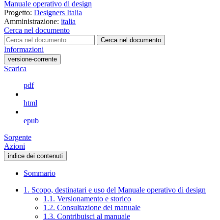
Manuale operativo di design
Progetto:
Designers Italia
Amministrazione:
italia
Cerca nel documento
Cerca nel documento
Informazioni
versione-corrente
Scarica
pdf
html
epub
Sorgente
Azioni
indice dei contenuti
Sommario
1. Scopo, destinatari e uso del Manuale operativo di design
1.1. Versionamento e storico
1.2. Consultazione del manuale
1.3. Contribuisci al manuale