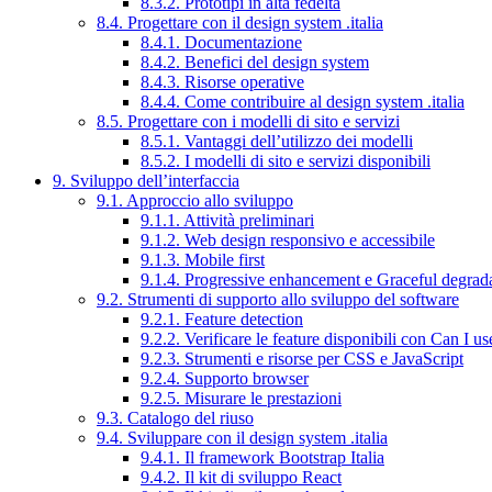
8.3.2. Prototipi in alta fedeltà
8.4. Progettare con il design system .italia
8.4.1. Documentazione
8.4.2. Benefici del design system
8.4.3. Risorse operative
8.4.4. Come contribuire al design system .italia
8.5. Progettare con i modelli di sito e servizi
8.5.1. Vantaggi dell’utilizzo dei modelli
8.5.2. I modelli di sito e servizi disponibili
9. Sviluppo dell’interfaccia
9.1. Approccio allo sviluppo
9.1.1. Attività preliminari
9.1.2. Web design responsivo e accessibile
9.1.3. Mobile first
9.1.4. Progressive enhancement e Graceful degrad
9.2. Strumenti di supporto allo sviluppo del software
9.2.1. Feature detection
9.2.2. Verificare le feature disponibili con Can I us
9.2.3. Strumenti e risorse per CSS e JavaScript
9.2.4. Supporto browser
9.2.5. Misurare le prestazioni
9.3. Catalogo del riuso
9.4. Sviluppare con il design system .italia
9.4.1. Il framework Bootstrap Italia
9.4.2. Il kit di sviluppo React