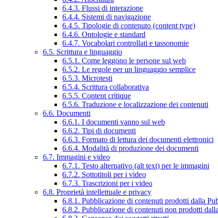
6.4.3. Flussi di interazione
6.4.4. Sistemi di navigazione
6.4.5. Tipologie di contenuto (content type)
6.4.6. Ontologie e standard
6.4.7. Vocabolari controllati e tassonomie
6.5. Scrittura e linguaggio
6.5.1. Come leggono le persone sul web
6.5.2. Le regole per un linguaggio semplice
6.5.3. Microtesti
6.5.4. Scrittura collaborativa
6.5.5. Content critique
6.5.6. Traduzione e localizzazione dei contenuti
6.6. Documenti
6.6.1. I documenti vanno sul web
6.6.2. Tipi di documenti
6.6.3. Formato di lettura dei documenti elettronici
6.6.4. Modalità di produzione dei documenti
6.7. Immagini e video
6.7.1. Testo alternativo (alt text) per le immagini
6.7.2. Sottotitoli per i video
6.7.3. Trascrizioni per i video
6.8. Proprietà intellettuale e privacy
6.8.1. Pubblicazione di contenuti prodotti dalla P
6.8.2. Pubblicazione di contenuti non prodotti dal