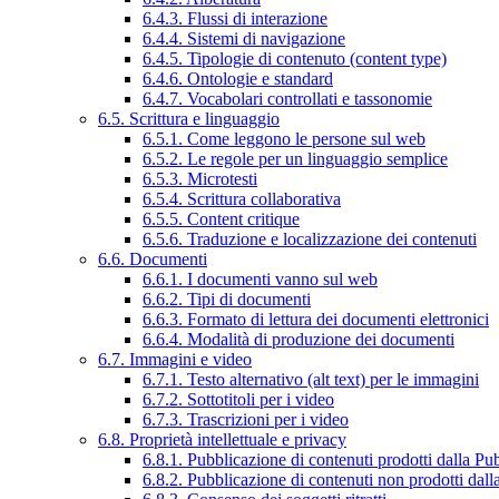
6.4.3. Flussi di interazione
6.4.4. Sistemi di navigazione
6.4.5. Tipologie di contenuto (content type)
6.4.6. Ontologie e standard
6.4.7. Vocabolari controllati e tassonomie
6.5. Scrittura e linguaggio
6.5.1. Come leggono le persone sul web
6.5.2. Le regole per un linguaggio semplice
6.5.3. Microtesti
6.5.4. Scrittura collaborativa
6.5.5. Content critique
6.5.6. Traduzione e localizzazione dei contenuti
6.6. Documenti
6.6.1. I documenti vanno sul web
6.6.2. Tipi di documenti
6.6.3. Formato di lettura dei documenti elettronici
6.6.4. Modalità di produzione dei documenti
6.7. Immagini e video
6.7.1. Testo alternativo (alt text) per le immagini
6.7.2. Sottotitoli per i video
6.7.3. Trascrizioni per i video
6.8. Proprietà intellettuale e privacy
6.8.1. Pubblicazione di contenuti prodotti dalla P
6.8.2. Pubblicazione di contenuti non prodotti dal