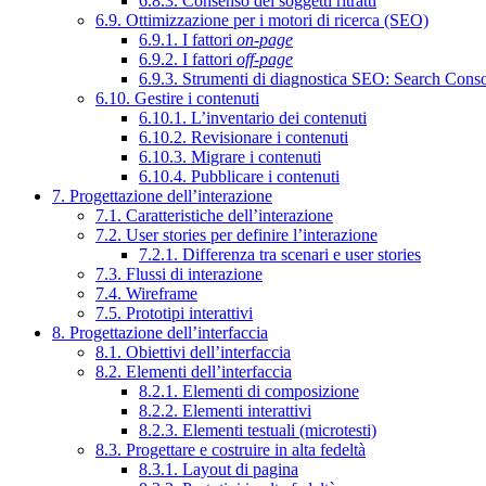
6.8.3. Consenso dei soggetti ritratti
6.9. Ottimizzazione per i motori di ricerca (SEO)
6.9.1. I fattori
on-page
6.9.2. I fattori
off-page
6.9.3. Strumenti di diagnostica SEO: Search Cons
6.10. Gestire i contenuti
6.10.1. L’inventario dei contenuti
6.10.2. Revisionare i contenuti
6.10.3. Migrare i contenuti
6.10.4. Pubblicare i contenuti
7. Progettazione dell’interazione
7.1. Caratteristiche dell’interazione
7.2. User stories per definire l’interazione
7.2.1. Differenza tra scenari e user stories
7.3. Flussi di interazione
7.4. Wireframe
7.5. Prototipi interattivi
8. Progettazione dell’interfaccia
8.1. Obiettivi dell’interfaccia
8.2. Elementi dell’interfaccia
8.2.1. Elementi di composizione
8.2.2. Elementi interattivi
8.2.3. Elementi testuali (microtesti)
8.3. Progettare e costruire in alta fedeltà
8.3.1. Layout di pagina