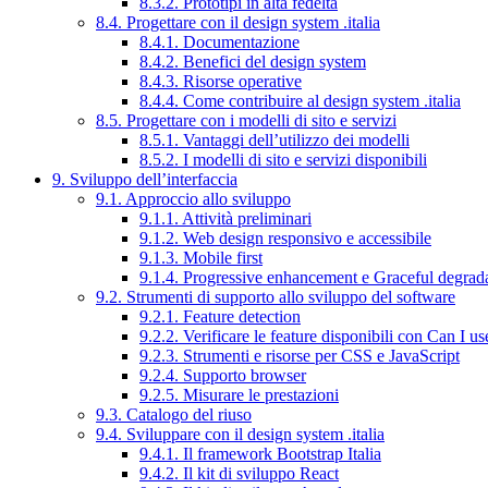
8.3.2. Prototipi in alta fedeltà
8.4. Progettare con il design system .italia
8.4.1. Documentazione
8.4.2. Benefici del design system
8.4.3. Risorse operative
8.4.4. Come contribuire al design system .italia
8.5. Progettare con i modelli di sito e servizi
8.5.1. Vantaggi dell’utilizzo dei modelli
8.5.2. I modelli di sito e servizi disponibili
9. Sviluppo dell’interfaccia
9.1. Approccio allo sviluppo
9.1.1. Attività preliminari
9.1.2. Web design responsivo e accessibile
9.1.3. Mobile first
9.1.4. Progressive enhancement e Graceful degrad
9.2. Strumenti di supporto allo sviluppo del software
9.2.1. Feature detection
9.2.2. Verificare le feature disponibili con Can I us
9.2.3. Strumenti e risorse per CSS e JavaScript
9.2.4. Supporto browser
9.2.5. Misurare le prestazioni
9.3. Catalogo del riuso
9.4. Sviluppare con il design system .italia
9.4.1. Il framework Bootstrap Italia
9.4.2. Il kit di sviluppo React