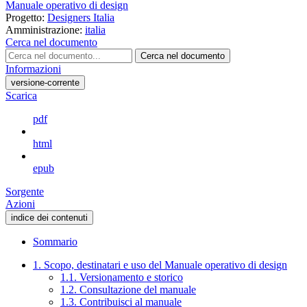
Manuale operativo di design
Progetto:
Designers Italia
Amministrazione:
italia
Cerca nel documento
Cerca nel documento
Informazioni
versione-corrente
Scarica
pdf
html
epub
Sorgente
Azioni
indice dei contenuti
Sommario
1. Scopo, destinatari e uso del Manuale operativo di design
1.1. Versionamento e storico
1.2. Consultazione del manuale
1.3. Contribuisci al manuale