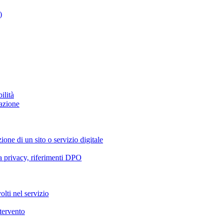
)
ilità
azione
ione di un sito o servizio digitale
va privacy, riferimenti DPO
olti nel servizio
ntervento