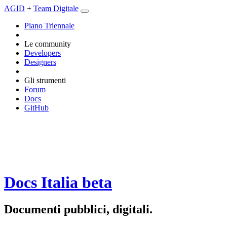
AGID
+
Team Digitale
Piano Triennale
Le community
Developers
Designers
Gli strumenti
Forum
Docs
GitHub
Docs Italia
beta
Documenti pubblici, digitali.