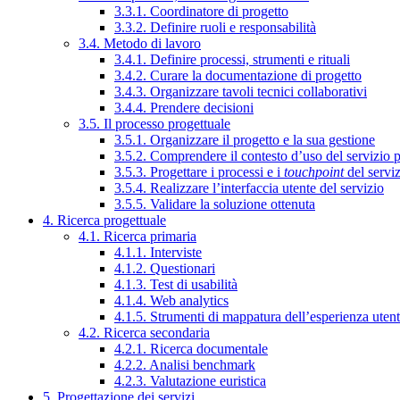
3.3.1. Coordinatore di progetto
3.3.2. Definire ruoli e responsabilità
3.4. Metodo di lavoro
3.4.1. Definire processi, strumenti e rituali
3.4.2. Curare la documentazione di progetto
3.4.3. Organizzare tavoli tecnici collaborativi
3.4.4. Prendere decisioni
3.5. Il processo progettuale
3.5.1. Organizzare il progetto e la sua gestione
3.5.2. Comprendere il contesto d’uso del servizio 
3.5.3. Progettare i processi e i
touchpoint
del servi
3.5.4. Realizzare l’interfaccia utente del servizio
3.5.5. Validare la soluzione ottenuta
4. Ricerca progettuale
4.1. Ricerca primaria
4.1.1. Interviste
4.1.2. Questionari
4.1.3. Test di usabilità
4.1.4. Web analytics
4.1.5. Strumenti di mappatura dell’esperienza uten
4.2. Ricerca secondaria
4.2.1. Ricerca documentale
4.2.2. Analisi benchmark
4.2.3. Valutazione euristica
5. Progettazione dei servizi