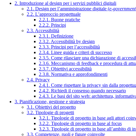
2. Introduzione al design per i servizi pubblici digitali
2.1. Design per l’amministrazione digitale (
e-government
2.2. L’approccio progettuale
2.2.1. Buone pratiche
2.2.2. Principi
2.3. Accessibilità
2.3.1. Definizione
2.3.2. Accessibilità by design
2.3.3. Principi per l’accessibilità
2.3.4. Linee guida e criteri di successo
2.3.5. Come rilasciare una dichiarazione di accessib
2.3.6. Meccanismo di feedback e procedura di attu
2.3.7. Obiettivi accessibilità
2.3.8. Normativa e approfondimenti
2.4. Privacy
2.4.1. Come rispettare la privacy sin dalla progettaz
2.4.2. Richiedi il consenso quando necessario
2.4.3. Le basi del sito web: architettura, informati
3. Pianificazione, gestione e strategia
3.1. Obiettivi del progetto
3.2. Tipologie di progetti
3.2.1. Tipologie di progetto in base agli attori coinv
3.2.2. Tipologie di progetto in base al focus
3.2.3. Tipologie di progetto in base all’ambito di i
3.3. Competenze, ruoli e figure coinvolte