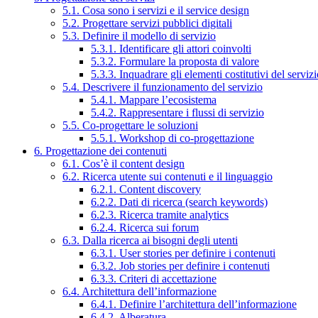
5.1. Cosa sono i servizi e il service design
5.2. Progettare servizi pubblici digitali
5.3. Definire il modello di servizio
5.3.1. Identificare gli attori coinvolti
5.3.2. Formulare la proposta di valore
5.3.3. Inquadrare gli elementi costitutivi del serviz
5.4. Descrivere il funzionamento del servizio
5.4.1. Mappare l’ecosistema
5.4.2. Rappresentare i flussi di servizio
5.5. Co-progettare le soluzioni
5.5.1. Workshop di co-progettazione
6. Progettazione dei contenuti
6.1. Cos’è il content design
6.2. Ricerca utente sui contenuti e il linguaggio
6.2.1. Content discovery
6.2.2. Dati di ricerca (search keywords)
6.2.3. Ricerca tramite analytics
6.2.4. Ricerca sui forum
6.3. Dalla ricerca ai bisogni degli utenti
6.3.1. User stories per definire i contenuti
6.3.2. Job stories per definire i contenuti
6.3.3. Criteri di accettazione
6.4. Architettura dell’informazione
6.4.1. Definire l’architettura dell’informazione
6.4.2. Alberatura