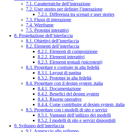
7.1. Caratteristiche dell’interazione
7.2. User stories per definire l’interazione
7.2.1. Differenza tra scenari e user stories
7.3. Flussi di interazione
7.4. Wireframe
7.5. Prototipi interattivi
8. Progettazione dell’interfaccia
8.1. Obiettivi dell’interfaccia
8.2. Elementi dell’interfaccia
8.2.1. Elementi di composizione
8.2.2. Elementi interattivi
8.2.3. Elementi testuali (microtesti)
8.3. Progettare e costruire in alta fedeltà
8.3.1. Layout di pagina
8.3.2. Prototipi in alta fedeltà
8.4. Progettare con il design system .italia
8.4.1. Documentazione
8.4.2. Benefici del design system
8.4.3. Risorse operative
8.4.4. Come contribuire al design system .italia
8.5. Progettare con i modelli di sito e servizi
8.5.1. Vantaggi dell’utilizzo dei modelli
8.5.2. I modelli di sito e servizi disponibili
9. Sviluppo dell’interfaccia
9.1. Approccio allo sviluppo