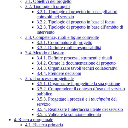
3.1. Obiettivi del progetto
3.2. Tipologie di progetti
3.2.1. Tipologie di progetto in base agli attori
coinvolti nel servizio
3.2.2. Tipologie di progetto in base al focus
3.2.3. Tipologie di progetto in base all’ambito di
intervento
3.3. Competenze, ruoli e figure coinvolte
3.3.1. Coordinatore di progetto
3.3.2. Definire ruoli e responsabilità
3.4. Metodo di lavoro
3.4.1. Definire processi, strumenti e rituali
3.4.2. Curare la documentazione di progetto
3.4.3. Organizzare tavoli tecnici collaborativi
3.4.4. Prendere decisioni
3.5. Il processo progettuale
3.5.1. Organizzare il progetto e la sua gestione
3.5.2. Comprendere il contesto d’uso del servizio
pubblico
3.5.3. Progettare i processi e i
touchpoint
del
servizio
3.5.4. Realizzare l’interfaccia utente del servizio
3.5.5. Validare la soluzione ottenuta
4. Ricerca progettuale
4.1. Ricerca primaria