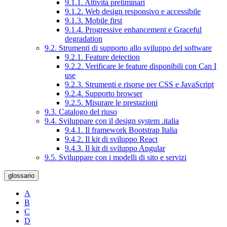
9.1.1. Attività preliminari
9.1.2. Web design responsivo e accessibile
9.1.3. Mobile first
9.1.4. Progressive enhancement e Graceful
degradation
9.2. Strumenti di supporto allo sviluppo del software
9.2.1. Feature detection
9.2.2. Verificare le feature disponibili con Can I
use
9.2.3. Strumenti e risorse per CSS e JavaScript
9.2.4. Supporto browser
9.2.5. Misurare le prestazioni
9.3. Catalogo del riuso
9.4. Sviluppare con il design system .italia
9.4.1. Il framework Bootstrap Italia
9.4.2. Il kit di sviluppo React
9.4.3. Il kit di sviluppo Angular
9.5. Sviluppare con i modelli di sito e servizi
glossario
A
B
C
D