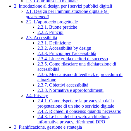
1.3. Contribuisci al manuale
2. Introduzione al design per i servizi pubblici digitali
2.1. Design per l’amministrazione digitale (
e-
government
)
2.2. L’approccio progettuale
2.2.1. Buone pratiche
2.2.2. Principi
2.3. Accessibilità
2.3.1. Definizione
2.3.2. Accessibilità by design
2.3.3. Principi per l’accessibilità
2.3.4. Linee guida e criteri di successo
2.3.5. Come rilasciare una dichiarazione di
accessibilità
2.3.6. Meccanismo di feedback e procedura di
attuazione
2.3.7. Obiettivi accessibilità
2.3.8. Normativa e approfondimenti
2.4. Privacy
2.4.1. Come rispettare la privacy sin dalla
progettazione di un sito o servizio digitale
2.4.2. Richiedi il consenso quando necessario
2.4.3. Le basi del sito web: architettura,
informativa privacy, riferimenti DPO
3. Pianificazione, gestione e strategia