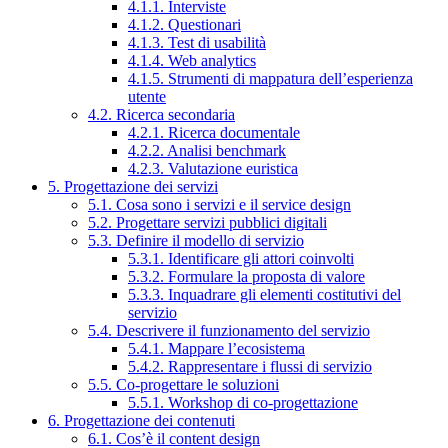
4.1.1. Interviste
4.1.2. Questionari
4.1.3. Test di usabilità
4.1.4. Web analytics
4.1.5. Strumenti di mappatura dell’esperienza
utente
4.2. Ricerca secondaria
4.2.1. Ricerca documentale
4.2.2. Analisi benchmark
4.2.3. Valutazione euristica
5. Progettazione dei servizi
5.1. Cosa sono i servizi e il service design
5.2. Progettare servizi pubblici digitali
5.3. Definire il modello di servizio
5.3.1. Identificare gli attori coinvolti
5.3.2. Formulare la proposta di valore
5.3.3. Inquadrare gli elementi costitutivi del
servizio
5.4. Descrivere il funzionamento del servizio
5.4.1. Mappare l’ecosistema
5.4.2. Rappresentare i flussi di servizio
5.5. Co-progettare le soluzioni
5.5.1. Workshop di co-progettazione
6. Progettazione dei contenuti
6.1. Cos’è il content design