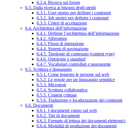
6.2.4. Ricerca sui forum
6.3. Dalla ricerca ai bisogni degli utenti
6.3.1. User stories per definire i contenuti
6.3.2. Job stories per definire i contenuti
6.3.3. Criteri di accettazione
6.4. Architettura dell’informazione
6.4.1. Definire l’architettura dell’informazione
6.4.2. Alberatura
6.4.3. Flussi di interazione
6.4.4. Sistemi di navigazione
6.4.5. Tipologie di contenuto (content type)
6.4.6. Ontologie e standard
6.4.7. Vocabolari controllati e tassonomie
6.5. Scrittura e linguaggio
6.5.1. Come leggono le persone sul web
6.5.2. Le regole per un linguaggio semplice
6.5.3. Microtesti
6.5.4. Scrittura collaborativa
6.5.5. Content critique
6.5.6. Traduzione e localizzazione dei contenuti
6.6. Documenti
6.6.1. I documenti vanno sul web
6.6.2. Tipi di documenti
6.6.3. Formato di lettura dei documenti elettronici
6.6.4. Modalità di produzione dei documenti