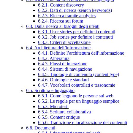
6.2.1. Content discovery
6.2.2. Dati di ricerca (search keywords)
6.2.3. Ricerca tramite analytics
6.2.4. Ricerca sui forum
6.3. Dalla ricerca ai bisogni degli utenti
6.3.1. User stories per definire i contenuti
6.3.2. Job stories per definire i contenuti
6.3.3. Criteri di accettazione
6.4. Architettura dell’informazione
6.4.1. Definire l’architettura dell’informazione
6.4.2. Alberatura
6.4.3. Flussi di interazione
6.4.4. Sistemi di navigazione
6.4.5. Tipologie di contenuto (content type)
6.4.6. Ontologie e standard
6.4.7. Vocabolari controllati e tassonomie
6.5. Scrittura e linguaggio
6.5.1. Come leggono le persone sul web
6.5.2. Le regole per un linguaggio semplice
6.5.3. Microtesti
6.5.4. Scrittura collaborativa
6.5.5. Content critique
6.5.6. Traduzione e localizzazione dei contenuti
6.6. Documenti