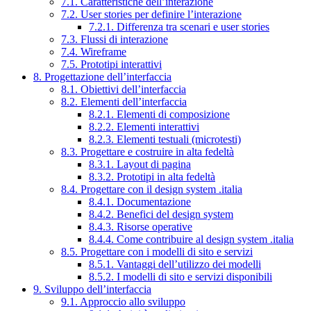
7.1. Caratteristiche dell’interazione
7.2. User stories per definire l’interazione
7.2.1. Differenza tra scenari e user stories
7.3. Flussi di interazione
7.4. Wireframe
7.5. Prototipi interattivi
8. Progettazione dell’interfaccia
8.1. Obiettivi dell’interfaccia
8.2. Elementi dell’interfaccia
8.2.1. Elementi di composizione
8.2.2. Elementi interattivi
8.2.3. Elementi testuali (microtesti)
8.3. Progettare e costruire in alta fedeltà
8.3.1. Layout di pagina
8.3.2. Prototipi in alta fedeltà
8.4. Progettare con il design system .italia
8.4.1. Documentazione
8.4.2. Benefici del design system
8.4.3. Risorse operative
8.4.4. Come contribuire al design system .italia
8.5. Progettare con i modelli di sito e servizi
8.5.1. Vantaggi dell’utilizzo dei modelli
8.5.2. I modelli di sito e servizi disponibili
9. Sviluppo dell’interfaccia
9.1. Approccio allo sviluppo