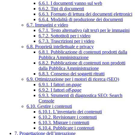
6.6.1. I documenti vanno sul web
6.6.2. Tipi di documenti
6.6.3. Formato di lettura dei documenti elettronici
6.6.4. Modalità di produzione dei documenti
6.7. Immagini e video
6.7.1. Testo alternativo (alt text) per le immagini
6.7.2. Sottotitoli per i video
6.7.3. Trascrizioni per i video
6.8. Proprietà intellettuale e privacy
6.8.1. Pubblicazione di contenuti prodotti dalla
Pubblica Amministrazione
6.8.2. Pubblicazione di contenuti non prodotti
dalla Pubblica Amministrazione
6.8.3. Consenso dei soggetti ritratti
6.9. Ottimizzazione per i motori di ricerca (SEO)
6.9.1. I fattori
on-page
6.9.2. I fattori
off-page
6.9.3. Strumenti di diagnostica SEO: Search
Console
6.10. Gestire i contenuti
6.10.1. L’inventario dei contenuti
6.10.2. Revisionare i contenuti
6.10.3. Migrare i contenuti
6.10.4. Pubblicare i contenuti
7. Progettazione dell’interazione