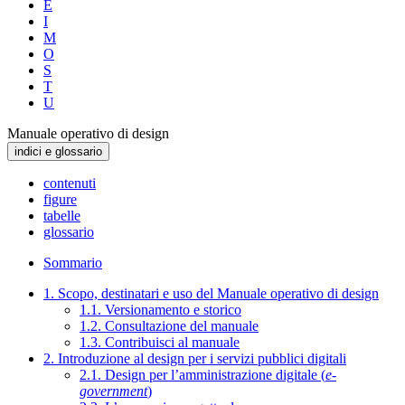
E
I
M
O
S
T
U
Manuale operativo di design
indici e glossario
contenuti
figure
tabelle
glossario
Sommario
1. Scopo, destinatari e uso del Manuale operativo di design
1.1. Versionamento e storico
1.2. Consultazione del manuale
1.3. Contribuisci al manuale
2. Introduzione al design per i servizi pubblici digitali
2.1. Design per l’amministrazione digitale (
e-
government
)