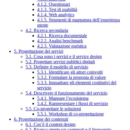
4.1.2. Questionari
4.1.3. Test di usabilità
4.1.4. Web analytics
4.1.5. Strumenti di mappatura dell’esperienza
utente
4.2. Ricerca secondaria
4.2.1. Ricerca documentale
4.2.2. Analisi benchmark
4.2.3. Valutazione euristica
5. Progettazione dei servizi
5.1. Cosa sono i servizi e il service design
5.2. Progettare servizi pubblici digitali
5.3. Definire il modello di servizio
5.3.1. Identificare gli attori coinvolti
5.3.2. Formulare la proposta di valore
5.3.3. Inquadrare gli elementi costitutivi del
servizio
5.4. Descrivere il funzionamento del servizio
5.4.1. Mappare l’ecosistema
5.4.2. Rappresentare i flussi di servizio
5.5. Co-progettare le soluzioni
5.5.1. Workshop di co-progettazione
6. Progettazione dei contenuti
6.1. Cos’è il content design
6.2. Ricerca utente sui contenuti e il linguaggio