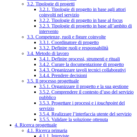
3.2. Tipologie di progetti
3.2.1. Tipologie di progetto in base agli attori
coinvolti nel servizio
3.2.2. Tipologie di progetto in base al focus
3.2.3. Tipologie di progetto in base all’ambito di
intervento
3.3. Competenze, ruoli e figure coinvolte
3.3.1. Coordinatore di progetto
3.3.2. Definire ruoli e responsabilità
3.4. Metodo di lavoro
3.4.1. Definire processi, strumenti e rituali
3.4.2. Curare la documentazione di progetto
3.4.3. Organizzare tavoli tecnici collaborativi
3.4.4. Prendere decisioni
3.5. Il processo progettuale
3.5.1. Organizzare il progetto e la sua gestione
3.5.2. Comprendere il contesto d’uso del servizio
pubblico
3.5.3. Progettare i processi e i
touchpoint
del
servizio
3.5.4. Realizzare l’interfaccia utente del servizio
3.5.5. Validare la soluzione ottenuta
4. Ricerca progettuale
4.1. Ricerca primaria
4.1.1. Interviste