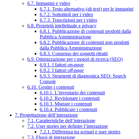
6.7. Immagini e video
6.7.1. Testo alternativo (alt text) per le immagini
6.7.2. Sottotitoli per i video
6.7.3. Trascrizioni per i video
6.8. Proprietà intellettuale e privacy
6.8.1. Pubblicazione di contenuti prodotti dalla
Pubblica Amministrazione
6.8.2. Pubblicazione di contenuti non prodotti
dalla Pubblica Amministrazione
6.8.3. Consenso dei soggetti ritratti
6.9. Ottimizzazione per i motori di ricerca (SEO)
6.9.1. I fattori
on-page
6.9.2. I fattori
off-page
6.9.3. Strumenti di diagnostica SEO: Search
Console
6.10. Gestire i contenuti
6.10.1. L’inventario dei contenuti
6.10.2. Revisionare i contenuti
6.10.3. Migrare i contenuti
6.10.4. Pubblicare i contenuti
7. Progettazione dell’interazione
7.1. Caratteristiche dell’interazione
7.2. User stories per definire l’interazione
7.2.1. Differenza tra scenari e user stories
7.3. Flussi di interazione