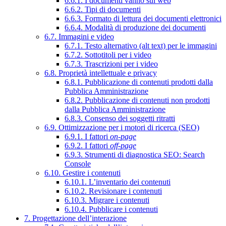
6.6.1. I documenti vanno sul web
6.6.2. Tipi di documenti
6.6.3. Formato di lettura dei documenti elettronici
6.6.4. Modalità di produzione dei documenti
6.7. Immagini e video
6.7.1. Testo alternativo (alt text) per le immagini
6.7.2. Sottotitoli per i video
6.7.3. Trascrizioni per i video
6.8. Proprietà intellettuale e privacy
6.8.1. Pubblicazione di contenuti prodotti dalla
Pubblica Amministrazione
6.8.2. Pubblicazione di contenuti non prodotti
dalla Pubblica Amministrazione
6.8.3. Consenso dei soggetti ritratti
6.9. Ottimizzazione per i motori di ricerca (SEO)
6.9.1. I fattori
on-page
6.9.2. I fattori
off-page
6.9.3. Strumenti di diagnostica SEO: Search
Console
6.10. Gestire i contenuti
6.10.1. L’inventario dei contenuti
6.10.2. Revisionare i contenuti
6.10.3. Migrare i contenuti
6.10.4. Pubblicare i contenuti
7. Progettazione dell’interazione