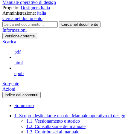
Manuale operativo di design
Progetto:
Designers Italia
Amministrazione:
italia
Cerca nel documento
Cerca nel documento
Informazioni
versione-corrente
Scarica
pdf
html
epub
Sorgente
Azioni
indice dei contenuti
Sommario
1. Scopo, destinatari e uso del Manuale operativo di design
1.1. Versionamento e storico
1.2. Consultazione del manuale
1.3. Contribuisci al manuale