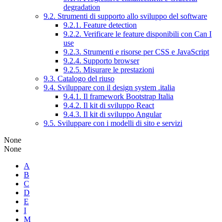
degradation
9.2. Strumenti di supporto allo sviluppo del software
9.2.1. Feature detection
9.2.2. Verificare le feature disponibili con Can I
use
9.2.3. Strumenti e risorse per CSS e JavaScript
9.2.4. Supporto browser
9.2.5. Misurare le prestazioni
9.3. Catalogo del riuso
9.4. Sviluppare con il design system .italia
9.4.1. Il framework Bootstrap Italia
9.4.2. Il kit di sviluppo React
9.4.3. Il kit di sviluppo Angular
9.5. Sviluppare con i modelli di sito e servizi
None
None
A
B
C
D
E
I
M