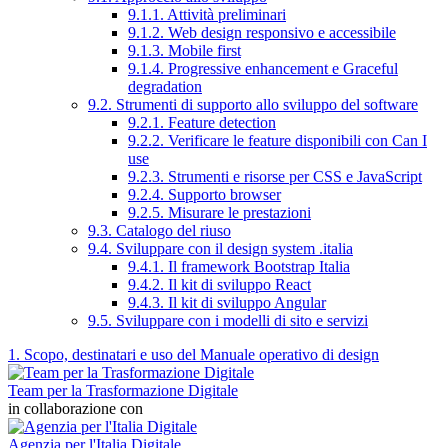
9.1.1. Attività preliminari
9.1.2. Web design responsivo e accessibile
9.1.3. Mobile first
9.1.4. Progressive enhancement e Graceful
degradation
9.2. Strumenti di supporto allo sviluppo del software
9.2.1. Feature detection
9.2.2. Verificare le feature disponibili con Can I
use
9.2.3. Strumenti e risorse per CSS e JavaScript
9.2.4. Supporto browser
9.2.5. Misurare le prestazioni
9.3. Catalogo del riuso
9.4. Sviluppare con il design system .italia
9.4.1. Il framework Bootstrap Italia
9.4.2. Il kit di sviluppo React
9.4.3. Il kit di sviluppo Angular
9.5. Sviluppare con i modelli di sito e servizi
1. Scopo, destinatari e uso del Manuale operativo di design
Team per la Trasformazione Digitale
in collaborazione con
Agenzia per l'Italia Digitale