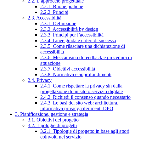
2.2. L’approccio progettuale
2.2.1. Buone pratiche
2.2.2. Principi
2.3. Accessibilità
2.3.1. Definizione
2.3.2. Accessibilità by design
2.3.3. Principi per l’accessibilità
2.3.4. Linee guida e criteri di successo
2.3.5. Come rilasciare una dichiarazione di
accessibilità
2.3.6. Meccanismo di feedback e procedura di
attuazione
2.3.7. Obiettivi accessibilità
2.3.8. Normativa e approfondimenti
2.4. Privacy
2.4.1. Come rispettare la privacy sin dalla
progettazione di un sito o servizio digitale
2.4.2. Richiedi il consenso quando necessario
2.4.3. Le basi del sito web: architettura,
informativa privacy, riferimenti DPO
3. Pianificazione, gestione e strategia
3.1. Obiettivi del progetto
3.2. Tipologie di progetti
3.2.1. Tipologie di progetto in base agli attori
coinvolti nel servizio