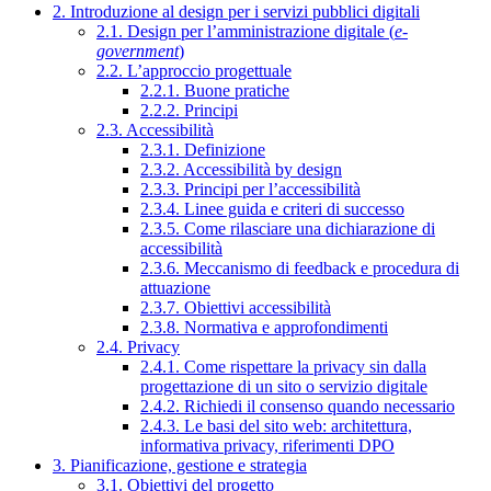
2. Introduzione al design per i servizi pubblici digitali
2.1. Design per l’amministrazione digitale (
e-
government
)
2.2. L’approccio progettuale
2.2.1. Buone pratiche
2.2.2. Principi
2.3. Accessibilità
2.3.1. Definizione
2.3.2. Accessibilità by design
2.3.3. Principi per l’accessibilità
2.3.4. Linee guida e criteri di successo
2.3.5. Come rilasciare una dichiarazione di
accessibilità
2.3.6. Meccanismo di feedback e procedura di
attuazione
2.3.7. Obiettivi accessibilità
2.3.8. Normativa e approfondimenti
2.4. Privacy
2.4.1. Come rispettare la privacy sin dalla
progettazione di un sito o servizio digitale
2.4.2. Richiedi il consenso quando necessario
2.4.3. Le basi del sito web: architettura,
informativa privacy, riferimenti DPO
3. Pianificazione, gestione e strategia
3.1. Obiettivi del progetto