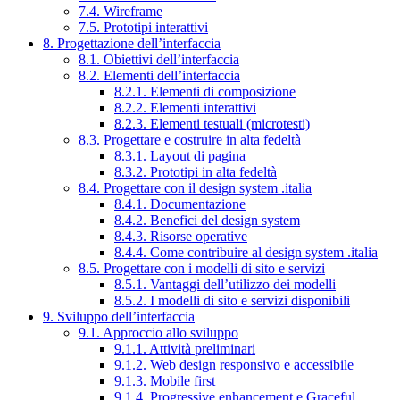
7.4. Wireframe
7.5. Prototipi interattivi
8. Progettazione dell’interfaccia
8.1. Obiettivi dell’interfaccia
8.2. Elementi dell’interfaccia
8.2.1. Elementi di composizione
8.2.2. Elementi interattivi
8.2.3. Elementi testuali (microtesti)
8.3. Progettare e costruire in alta fedeltà
8.3.1. Layout di pagina
8.3.2. Prototipi in alta fedeltà
8.4. Progettare con il design system .italia
8.4.1. Documentazione
8.4.2. Benefici del design system
8.4.3. Risorse operative
8.4.4. Come contribuire al design system .italia
8.5. Progettare con i modelli di sito e servizi
8.5.1. Vantaggi dell’utilizzo dei modelli
8.5.2. I modelli di sito e servizi disponibili
9. Sviluppo dell’interfaccia
9.1. Approccio allo sviluppo
9.1.1. Attività preliminari
9.1.2. Web design responsivo e accessibile
9.1.3. Mobile first
9.1.4. Progressive enhancement e Graceful