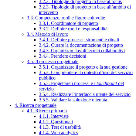
3.2.2. Tipologie di progetto in base al focus
3.2.3. Tipologie di progetto in base all’ambito di
intervento
3.3. Competenze, ruoli e figure coinvolte
3.3.1. Coordinatore di progetto
3.3.2. Definire ruoli e responsabilità
3.4. Metodo di lavoro
3.4.1. Definire processi, strumenti e rituali
3.4.2. Curare la documentazione di progetto
3.4.3. Organizzare tavoli tecnici collaborativi
3.4.4. Prendere decisioni
3.5. Il processo progettuale
3.5.1. Organizzare il progetto e la sua gestione
3.5.2. Comprendere il contesto d’uso del servizio
pubblico
3.5.3. Progettare i processi e i
touchpoint
del
servizio
3.5.4. Realizzare l’interfaccia utente del servizio
3.5.5. Validare la soluzione ottenuta
4. Ricerca progettuale
4.1. Ricerca primaria
4.1.1. Interviste
4.1.2. Questionari
4.1.3. Test di usabilità
4.1.4. Web analytics