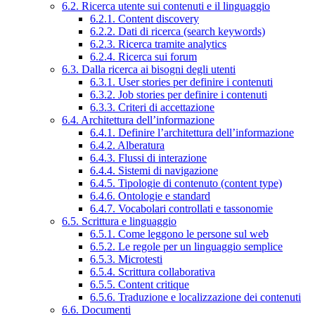
6.2. Ricerca utente sui contenuti e il linguaggio
6.2.1. Content discovery
6.2.2. Dati di ricerca (search keywords)
6.2.3. Ricerca tramite analytics
6.2.4. Ricerca sui forum
6.3. Dalla ricerca ai bisogni degli utenti
6.3.1. User stories per definire i contenuti
6.3.2. Job stories per definire i contenuti
6.3.3. Criteri di accettazione
6.4. Architettura dell’informazione
6.4.1. Definire l’architettura dell’informazione
6.4.2. Alberatura
6.4.3. Flussi di interazione
6.4.4. Sistemi di navigazione
6.4.5. Tipologie di contenuto (content type)
6.4.6. Ontologie e standard
6.4.7. Vocabolari controllati e tassonomie
6.5. Scrittura e linguaggio
6.5.1. Come leggono le persone sul web
6.5.2. Le regole per un linguaggio semplice
6.5.3. Microtesti
6.5.4. Scrittura collaborativa
6.5.5. Content critique
6.5.6. Traduzione e localizzazione dei contenuti
6.6. Documenti