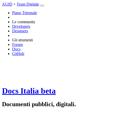
AGID
+
Team Digitale
Piano Triennale
Le community
Developers
Designers
Gli strumenti
Forum
Docs
GitHub
Docs Italia
beta
Documenti pubblici, digitali.