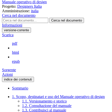
Manuale operativo di design
Progetto:
Designers Italia
Amministrazione:
italia
Cerca nel documento
Cerca nel documento
Informazioni
versione-corrente
Scarica
pdf
html
epub
Sorgente
Azioni
indice dei contenuti
Sommario
1. Scopo, destinatari e uso del Manuale operativo di design
1.1. Versionamento e storico
1.2. Consultazione del manuale
1.3. Contribuisci al manuale