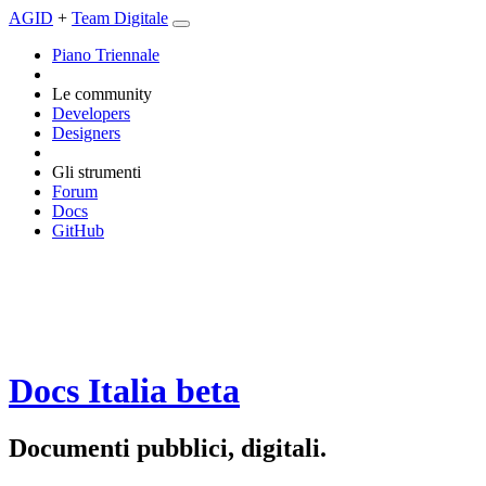
AGID
+
Team Digitale
Piano Triennale
Le community
Developers
Designers
Gli strumenti
Forum
Docs
GitHub
Docs Italia
beta
Documenti pubblici, digitali.