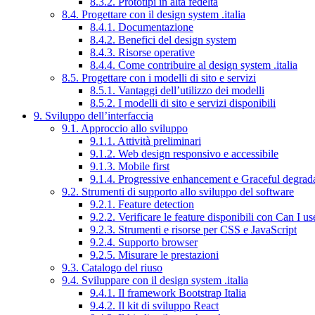
8.3.2. Prototipi in alta fedeltà
8.4. Progettare con il design system .italia
8.4.1. Documentazione
8.4.2. Benefici del design system
8.4.3. Risorse operative
8.4.4. Come contribuire al design system .italia
8.5. Progettare con i modelli di sito e servizi
8.5.1. Vantaggi dell’utilizzo dei modelli
8.5.2. I modelli di sito e servizi disponibili
9. Sviluppo dell’interfaccia
9.1. Approccio allo sviluppo
9.1.1. Attività preliminari
9.1.2. Web design responsivo e accessibile
9.1.3. Mobile first
9.1.4. Progressive enhancement e Graceful degrad
9.2. Strumenti di supporto allo sviluppo del software
9.2.1. Feature detection
9.2.2. Verificare le feature disponibili con Can I us
9.2.3. Strumenti e risorse per CSS e JavaScript
9.2.4. Supporto browser
9.2.5. Misurare le prestazioni
9.3. Catalogo del riuso
9.4. Sviluppare con il design system .italia
9.4.1. Il framework Bootstrap Italia
9.4.2. Il kit di sviluppo React