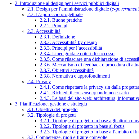
2. Introduzione al design per i servizi pubblici digitali
2.1. Design per l’amministrazione digitale (
e-government
2.2. L’approccio progettuale
2.2.1. Buone pratiche
2.2.2. Principi
2.3. Accessibilità
2.3.1. Definizione
2.3.2. Accessibilità by design
2.3.3. Principi per l’accessibilità
2.3.4. Linee guida e criteri di successo
2.3.5. Come rilasciare una dichiarazione di accessib
2.3.6. Meccanismo di feedback e procedura di attu
2.3.7. Obiettivi accessibilità
2.3.8. Normativa e approfondimenti
2.4. Privacy
2.4.1. Come rispettare la privacy sin dalla progettaz
2.4.2. Richiedi il consenso quando necessario
2.4.3. Le basi del sito web: architettura, informati
3. Pianificazione, gestione e strategia
3.1. Obiettivi del progetto
3.2. Tipologie di progetti
3.2.1. Tipologie di progetto in base agli attori coinv
3.2.2. Tipologie di progetto in base al focus
3.2.3. Tipologie di progetto in base all’ambito di i
3.3. Competenze, ruoli e figure coinvolte