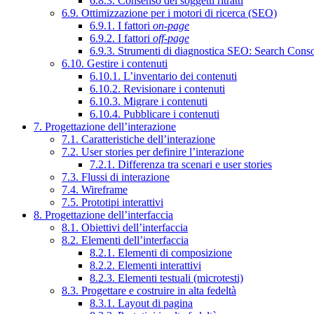
6.8.3. Consenso dei soggetti ritratti
6.9. Ottimizzazione per i motori di ricerca (SEO)
6.9.1. I fattori
on-page
6.9.2. I fattori
off-page
6.9.3. Strumenti di diagnostica SEO: Search Cons
6.10. Gestire i contenuti
6.10.1. L’inventario dei contenuti
6.10.2. Revisionare i contenuti
6.10.3. Migrare i contenuti
6.10.4. Pubblicare i contenuti
7. Progettazione dell’interazione
7.1. Caratteristiche dell’interazione
7.2. User stories per definire l’interazione
7.2.1. Differenza tra scenari e user stories
7.3. Flussi di interazione
7.4. Wireframe
7.5. Prototipi interattivi
8. Progettazione dell’interfaccia
8.1. Obiettivi dell’interfaccia
8.2. Elementi dell’interfaccia
8.2.1. Elementi di composizione
8.2.2. Elementi interattivi
8.2.3. Elementi testuali (microtesti)
8.3. Progettare e costruire in alta fedeltà
8.3.1. Layout di pagina