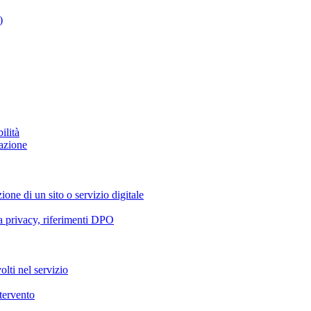
)
ilità
azione
ione di un sito o servizio digitale
va privacy, riferimenti DPO
olti nel servizio
ntervento