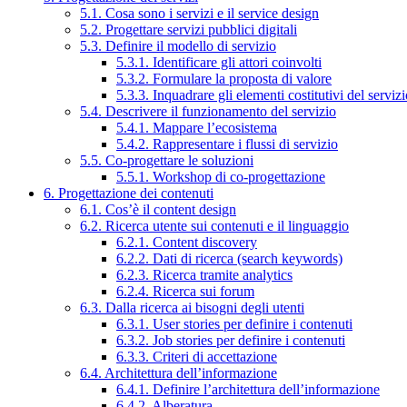
5.1. Cosa sono i servizi e il service design
5.2. Progettare servizi pubblici digitali
5.3. Definire il modello di servizio
5.3.1. Identificare gli attori coinvolti
5.3.2. Formulare la proposta di valore
5.3.3. Inquadrare gli elementi costitutivi del serviz
5.4. Descrivere il funzionamento del servizio
5.4.1. Mappare l’ecosistema
5.4.2. Rappresentare i flussi di servizio
5.5. Co-progettare le soluzioni
5.5.1. Workshop di co-progettazione
6. Progettazione dei contenuti
6.1. Cos’è il content design
6.2. Ricerca utente sui contenuti e il linguaggio
6.2.1. Content discovery
6.2.2. Dati di ricerca (search keywords)
6.2.3. Ricerca tramite analytics
6.2.4. Ricerca sui forum
6.3. Dalla ricerca ai bisogni degli utenti
6.3.1. User stories per definire i contenuti
6.3.2. Job stories per definire i contenuti
6.3.3. Criteri di accettazione
6.4. Architettura dell’informazione
6.4.1. Definire l’architettura dell’informazione
6.4.2. Alberatura