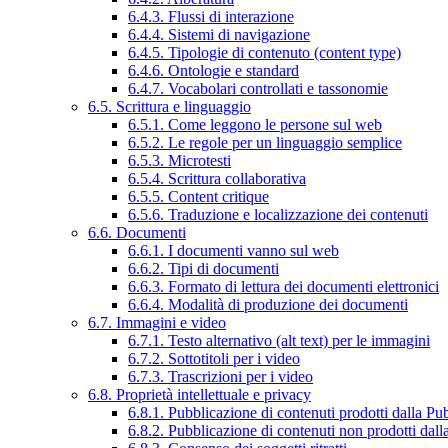
6.4.3. Flussi di interazione
6.4.4. Sistemi di navigazione
6.4.5. Tipologie di contenuto (content type)
6.4.6. Ontologie e standard
6.4.7. Vocabolari controllati e tassonomie
6.5. Scrittura e linguaggio
6.5.1. Come leggono le persone sul web
6.5.2. Le regole per un linguaggio semplice
6.5.3. Microtesti
6.5.4. Scrittura collaborativa
6.5.5. Content critique
6.5.6. Traduzione e localizzazione dei contenuti
6.6. Documenti
6.6.1. I documenti vanno sul web
6.6.2. Tipi di documenti
6.6.3. Formato di lettura dei documenti elettronici
6.6.4. Modalità di produzione dei documenti
6.7. Immagini e video
6.7.1. Testo alternativo (alt text) per le immagini
6.7.2. Sottotitoli per i video
6.7.3. Trascrizioni per i video
6.8. Proprietà intellettuale e privacy
6.8.1. Pubblicazione di contenuti prodotti dalla P
6.8.2. Pubblicazione di contenuti non prodotti dal