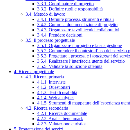
3.3.1. Coordinatore di progetto
3.3.2. Definire ruoli e responsabilità
3.4. Metodo di lavoro
3.4.1. Definire processi, strumenti e rituali
3.4.2. Curare la documentazione di progetto
3.4.3. Organizzare tavoli tecnici collaborativi
3.4.4. Prendere decisioni
3.5. Il processo progettuale
3.5.1. Organizzare il progetto e la sua gestione
3.5.2. Comprendere il contesto d’uso del servizio 
3.5.3. Progettare i processi e i
touchpoint
del servi
3.5.4. Realizzare l’interfaccia utente del servizio
3.5.5. Validare la soluzione ottenuta
4. Ricerca progettuale
4.1. Ricerca primaria
4.1.1. Interviste
4.1.2. Questionari
4.1.3. Test di usabilità
4.1.4. Web analytics
4.1.5. Strumenti di mappatura dell’esperienza uten
4.2. Ricerca secondaria
4.2.1. Ricerca documentale
4.2.2. Analisi benchmark
4.2.3. Valutazione euristica
5. Progettazione dei servizi