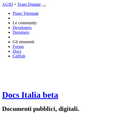
AGID
+
Team Digitale
Piano Triennale
Le community
Developers
Designers
Gli strumenti
Forum
Docs
GitHub
Docs Italia
beta
Documenti pubblici, digitali.