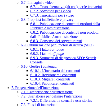
6.7. Immagini e video
6.7.1. Testo alternativo (alt text) per le immagini
6.7.2. Sottotitoli per i video
6.7.3. Trascrizioni per i video
6.8. Proprietà intellettuale e privacy
6.8.1. Pubblicazione di contenuti prodotti dalla
Pubblica Amministrazione
6.8.2. Pubblicazione di contenuti non prodotti
dalla Pubblica Amministrazione
6.8.3. Consenso dei soggetti ritratti
6.9. Ottimizzazione per i motori di ricerca (SEO)
6.9.1. I fattori
on-page
6.9.2. I fattori
off-page
6.9.3. Strumenti di diagnostica SEO: Search
Console
6.10. Gestire i contenuti
6.10.1. L’inventario dei contenuti
6.10.2. Revisionare i contenuti
6.10.3. Migrare i contenuti
6.10.4. Pubblicare i contenuti
7. Progettazione dell’interazione
7.1. Caratteristiche dell’interazione
7.2. User stories per definire l’interazione
7.2.1. Differenza tra scenari e user stories
7.3. Flussi di interazione