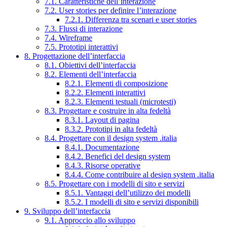
7.1. Caratteristiche dell’interazione
7.2. User stories per definire l’interazione
7.2.1. Differenza tra scenari e user stories
7.3. Flussi di interazione
7.4. Wireframe
7.5. Prototipi interattivi
8. Progettazione dell’interfaccia
8.1. Obiettivi dell’interfaccia
8.2. Elementi dell’interfaccia
8.2.1. Elementi di composizione
8.2.2. Elementi interattivi
8.2.3. Elementi testuali (microtesti)
8.3. Progettare e costruire in alta fedeltà
8.3.1. Layout di pagina
8.3.2. Prototipi in alta fedeltà
8.4. Progettare con il design system .italia
8.4.1. Documentazione
8.4.2. Benefici del design system
8.4.3. Risorse operative
8.4.4. Come contribuire al design system .italia
8.5. Progettare con i modelli di sito e servizi
8.5.1. Vantaggi dell’utilizzo dei modelli
8.5.2. I modelli di sito e servizi disponibili
9. Sviluppo dell’interfaccia
9.1. Approccio allo sviluppo