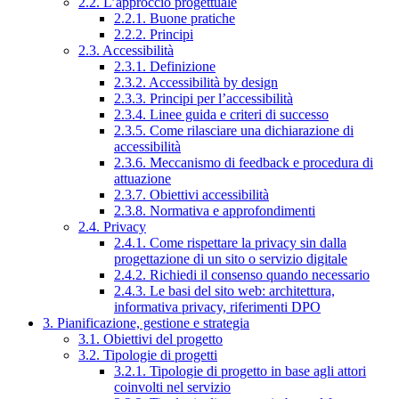
2.2. L’approccio progettuale
2.2.1. Buone pratiche
2.2.2. Principi
2.3. Accessibilità
2.3.1. Definizione
2.3.2. Accessibilità by design
2.3.3. Principi per l’accessibilità
2.3.4. Linee guida e criteri di successo
2.3.5. Come rilasciare una dichiarazione di
accessibilità
2.3.6. Meccanismo di feedback e procedura di
attuazione
2.3.7. Obiettivi accessibilità
2.3.8. Normativa e approfondimenti
2.4. Privacy
2.4.1. Come rispettare la privacy sin dalla
progettazione di un sito o servizio digitale
2.4.2. Richiedi il consenso quando necessario
2.4.3. Le basi del sito web: architettura,
informativa privacy, riferimenti DPO
3. Pianificazione, gestione e strategia
3.1. Obiettivi del progetto
3.2. Tipologie di progetti
3.2.1. Tipologie di progetto in base agli attori
coinvolti nel servizio