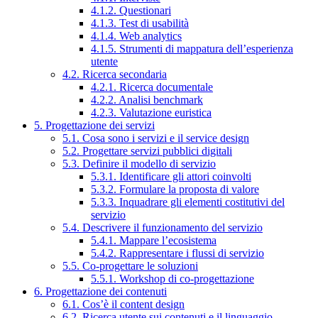
4.1.2. Questionari
4.1.3. Test di usabilità
4.1.4. Web analytics
4.1.5. Strumenti di mappatura dell’esperienza
utente
4.2. Ricerca secondaria
4.2.1. Ricerca documentale
4.2.2. Analisi benchmark
4.2.3. Valutazione euristica
5. Progettazione dei servizi
5.1. Cosa sono i servizi e il service design
5.2. Progettare servizi pubblici digitali
5.3. Definire il modello di servizio
5.3.1. Identificare gli attori coinvolti
5.3.2. Formulare la proposta di valore
5.3.3. Inquadrare gli elementi costitutivi del
servizio
5.4. Descrivere il funzionamento del servizio
5.4.1. Mappare l’ecosistema
5.4.2. Rappresentare i flussi di servizio
5.5. Co-progettare le soluzioni
5.5.1. Workshop di co-progettazione
6. Progettazione dei contenuti
6.1. Cos’è il content design
6.2. Ricerca utente sui contenuti e il linguaggio