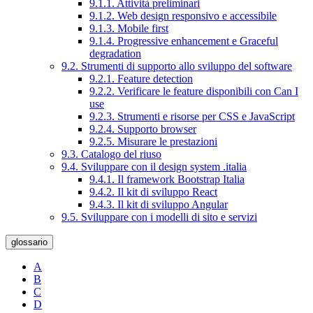
9.1.1. Attività preliminari
9.1.2. Web design responsivo e accessibile
9.1.3. Mobile first
9.1.4. Progressive enhancement e Graceful
degradation
9.2. Strumenti di supporto allo sviluppo del software
9.2.1. Feature detection
9.2.2. Verificare le feature disponibili con Can I
use
9.2.3. Strumenti e risorse per CSS e JavaScript
9.2.4. Supporto browser
9.2.5. Misurare le prestazioni
9.3. Catalogo del riuso
9.4. Sviluppare con il design system .italia
9.4.1. Il framework Bootstrap Italia
9.4.2. Il kit di sviluppo React
9.4.3. Il kit di sviluppo Angular
9.5. Sviluppare con i modelli di sito e servizi
glossario
A
B
C
D