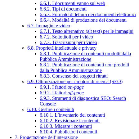
6.6.1. I documenti vanno sul web
6.6.2. Tipi di documenti
6.6.3. Formato di lettura dei documenti elettronici
6.6.4. Modalità di produzione dei documenti
6.7. Immagini e video
6.7.1. Testo alternativo (alt text) per le immagini
6.7.2. Sottotitoli per i video
6.7.3. Trascrizioni per i video
6.8. Proprietà intellettuale e privacy
6.8.1. Pubblicazione di contenuti prodotti dalla
Pubblica Amministrazione
6.8.2. Pubblicazione di contenuti non prodotti
dalla Pubblica Amministrazione
6.8.3. Consenso dei soggetti ritratti
6.9. Ottimizzazione per i motori di ricerca (SEO)
6.9.1. I fattori
on-page
6.9.2. I fattori
off-page
6.9.3. Strumenti di diagnostica SEO: Search
Console
6.10. Gestire i contenuti
6.10.1. L’inventario dei contenuti
6.10.2. Revisionare i contenuti
6.10.3. Migrare i contenuti
6.10.4. Pubblicare i contenuti
7. Progettazione dell’interazione