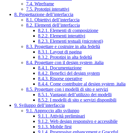
7.4. Wireframe
7.5. Prototipi interattivi
8. Progettazione dell’interfaccia
8.1. Obiettivi dell’interfaccia
8.2. Elementi dell’interfaccia
8.2.1. Elementi di composizione
8.2.2. Elementi interattivi
8.2.3. Elementi testuali (microtesti)
8.3. Progettare e costruire in alta fedeltà
8.3.1. Layout di pagina
8.3.2. Prototipi in alta fedeltà
8.4. Progettare con il design system .italia
8.4.1. Documentazione
8.4.2. Benefici del design system
8.4.3. Risorse operative
8.4.4. Come contribuire al design system .italia
8.5. Progettare con i modelli di sito e servizi
8.5.1. Vantaggi dell’utilizzo dei modelli
8.5.2. I modelli di sito e servizi disponibili
9. Sviluppo dell’interfaccia
9.1. Approccio allo sviluppo
9.1.1. Attività preliminari
9.1.2. Web design responsivo e accessibile
9.1.3. Mobile first
9.1.4. Progressive enhancement e Graceful