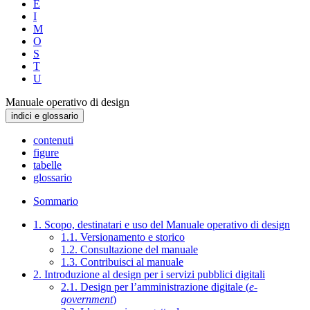
E
I
M
O
S
T
U
Manuale operativo di design
indici e glossario
contenuti
figure
tabelle
glossario
Sommario
1. Scopo, destinatari e uso del Manuale operativo di design
1.1. Versionamento e storico
1.2. Consultazione del manuale
1.3. Contribuisci al manuale
2. Introduzione al design per i servizi pubblici digitali
2.1. Design per l’amministrazione digitale (
e-
government
)