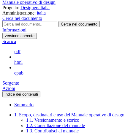
Manuale operativo di design
Progetto:
Designers Italia
Amministrazione:
italia
Cerca nel documento
Cerca nel documento
Informazioni
versione-corrente
Scarica
pdf
html
epub
Sorgente
Azioni
indice dei contenuti
Sommario
1. Scopo, destinatari e uso del Manuale operativo di design
1.1. Versionamento e storico
1.2. Consultazione del manuale
1.3. Contribuisci al manuale