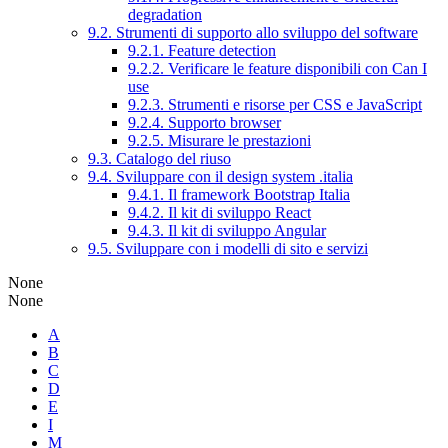
degradation
9.2. Strumenti di supporto allo sviluppo del software
9.2.1. Feature detection
9.2.2. Verificare le feature disponibili con Can I
use
9.2.3. Strumenti e risorse per CSS e JavaScript
9.2.4. Supporto browser
9.2.5. Misurare le prestazioni
9.3. Catalogo del riuso
9.4. Sviluppare con il design system .italia
9.4.1. Il framework Bootstrap Italia
9.4.2. Il kit di sviluppo React
9.4.3. Il kit di sviluppo Angular
9.5. Sviluppare con i modelli di sito e servizi
None
None
A
B
C
D
E
I
M