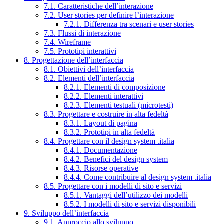
7.1. Caratteristiche dell’interazione
7.2. User stories per definire l’interazione
7.2.1. Differenza tra scenari e user stories
7.3. Flussi di interazione
7.4. Wireframe
7.5. Prototipi interattivi
8. Progettazione dell’interfaccia
8.1. Obiettivi dell’interfaccia
8.2. Elementi dell’interfaccia
8.2.1. Elementi di composizione
8.2.2. Elementi interattivi
8.2.3. Elementi testuali (microtesti)
8.3. Progettare e costruire in alta fedeltà
8.3.1. Layout di pagina
8.3.2. Prototipi in alta fedeltà
8.4. Progettare con il design system .italia
8.4.1. Documentazione
8.4.2. Benefici del design system
8.4.3. Risorse operative
8.4.4. Come contribuire al design system .italia
8.5. Progettare con i modelli di sito e servizi
8.5.1. Vantaggi dell’utilizzo dei modelli
8.5.2. I modelli di sito e servizi disponibili
9. Sviluppo dell’interfaccia
9.1. Approccio allo sviluppo