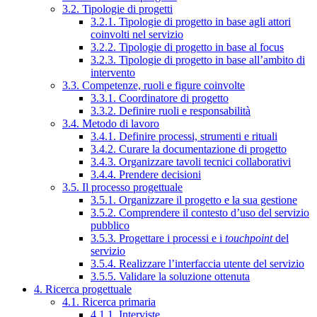
3.2. Tipologie di progetti
3.2.1. Tipologie di progetto in base agli attori
coinvolti nel servizio
3.2.2. Tipologie di progetto in base al focus
3.2.3. Tipologie di progetto in base all’ambito di
intervento
3.3. Competenze, ruoli e figure coinvolte
3.3.1. Coordinatore di progetto
3.3.2. Definire ruoli e responsabilità
3.4. Metodo di lavoro
3.4.1. Definire processi, strumenti e rituali
3.4.2. Curare la documentazione di progetto
3.4.3. Organizzare tavoli tecnici collaborativi
3.4.4. Prendere decisioni
3.5. Il processo progettuale
3.5.1. Organizzare il progetto e la sua gestione
3.5.2. Comprendere il contesto d’uso del servizio
pubblico
3.5.3. Progettare i processi e i
touchpoint
del
servizio
3.5.4. Realizzare l’interfaccia utente del servizio
3.5.5. Validare la soluzione ottenuta
4. Ricerca progettuale
4.1. Ricerca primaria
4.1.1. Interviste