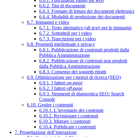
6.6.1. I documenti vanno sul web
6.6.2. Tipi di documenti
6.6.3. Formato di lettura dei documenti elettronici
6.6.4. Modalità di produzione dei documenti
6.7. Immagini e video
6.7.1. Testo alternativo (alt text) per le immagini
6.7.2. Sottotitoli per i video
6.7.3. Trascrizioni per i video
6.8. Proprietà intellettuale e privacy
6.8.1. Pubblicazione di contenuti prodotti dalla
Pubblica Amministrazione
6.8.2. Pubblicazione di contenuti non prodotti
dalla Pubblica Amministrazione
6.8.3. Consenso dei soggetti ritratti
6.9. Ottimizzazione per i motori di ricerca (SEO)
6.9.1. I fattori
on-page
6.9.2. I fattori
off-page
6.9.3. Strumenti di diagnostica SEO: Search
Console
6.10. Gestire i contenuti
6.10.1. L’inventario dei contenuti
6.10.2. Revisionare i contenuti
6.10.3. Migrare i contenuti
6.10.4. Pubblicare i contenuti
7. Progettazione dell’interazione