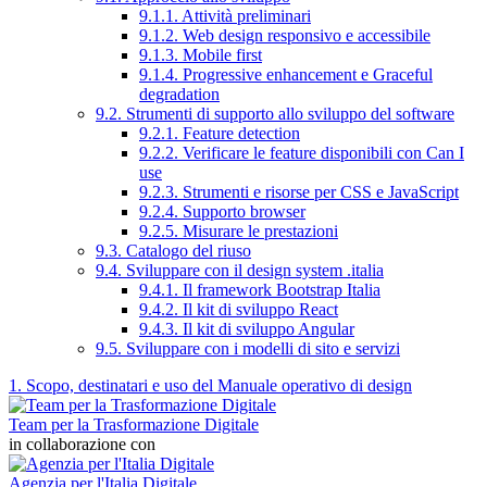
9.1.1. Attività preliminari
9.1.2. Web design responsivo e accessibile
9.1.3. Mobile first
9.1.4. Progressive enhancement e Graceful
degradation
9.2. Strumenti di supporto allo sviluppo del software
9.2.1. Feature detection
9.2.2. Verificare le feature disponibili con Can I
use
9.2.3. Strumenti e risorse per CSS e JavaScript
9.2.4. Supporto browser
9.2.5. Misurare le prestazioni
9.3. Catalogo del riuso
9.4. Sviluppare con il design system .italia
9.4.1. Il framework Bootstrap Italia
9.4.2. Il kit di sviluppo React
9.4.3. Il kit di sviluppo Angular
9.5. Sviluppare con i modelli di sito e servizi
1. Scopo, destinatari e uso del Manuale operativo di design
Team per la Trasformazione Digitale
in collaborazione con
Agenzia per l'Italia Digitale