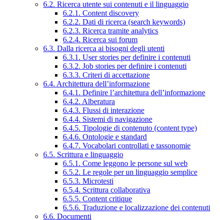
6.2. Ricerca utente sui contenuti e il linguaggio
6.2.1. Content discovery
6.2.2. Dati di ricerca (search keywords)
6.2.3. Ricerca tramite analytics
6.2.4. Ricerca sui forum
6.3. Dalla ricerca ai bisogni degli utenti
6.3.1. User stories per definire i contenuti
6.3.2. Job stories per definire i contenuti
6.3.3. Criteri di accettazione
6.4. Architettura dell’informazione
6.4.1. Definire l’architettura dell’informazione
6.4.2. Alberatura
6.4.3. Flussi di interazione
6.4.4. Sistemi di navigazione
6.4.5. Tipologie di contenuto (content type)
6.4.6. Ontologie e standard
6.4.7. Vocabolari controllati e tassonomie
6.5. Scrittura e linguaggio
6.5.1. Come leggono le persone sul web
6.5.2. Le regole per un linguaggio semplice
6.5.3. Microtesti
6.5.4. Scrittura collaborativa
6.5.5. Content critique
6.5.6. Traduzione e localizzazione dei contenuti
6.6. Documenti