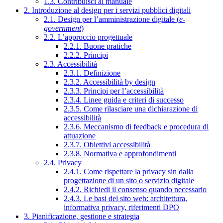
1.3. Contribuisci al manuale
2. Introduzione al design per i servizi pubblici digitali
2.1. Design per l’amministrazione digitale (
e-
government
)
2.2. L’approccio progettuale
2.2.1. Buone pratiche
2.2.2. Principi
2.3. Accessibilità
2.3.1. Definizione
2.3.2. Accessibilità by design
2.3.3. Principi per l’accessibilità
2.3.4. Linee guida e criteri di successo
2.3.5. Come rilasciare una dichiarazione di
accessibilità
2.3.6. Meccanismo di feedback e procedura di
attuazione
2.3.7. Obiettivi accessibilità
2.3.8. Normativa e approfondimenti
2.4. Privacy
2.4.1. Come rispettare la privacy sin dalla
progettazione di un sito o servizio digitale
2.4.2. Richiedi il consenso quando necessario
2.4.3. Le basi del sito web: architettura,
informativa privacy, riferimenti DPO
3. Pianificazione, gestione e strategia