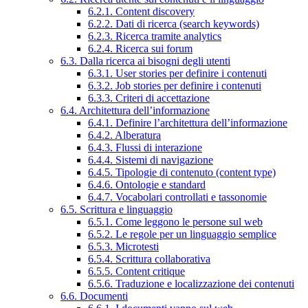
6.2.1. Content discovery
6.2.2. Dati di ricerca (search keywords)
6.2.3. Ricerca tramite analytics
6.2.4. Ricerca sui forum
6.3. Dalla ricerca ai bisogni degli utenti
6.3.1. User stories per definire i contenuti
6.3.2. Job stories per definire i contenuti
6.3.3. Criteri di accettazione
6.4. Architettura dell’informazione
6.4.1. Definire l’architettura dell’informazione
6.4.2. Alberatura
6.4.3. Flussi di interazione
6.4.4. Sistemi di navigazione
6.4.5. Tipologie di contenuto (content type)
6.4.6. Ontologie e standard
6.4.7. Vocabolari controllati e tassonomie
6.5. Scrittura e linguaggio
6.5.1. Come leggono le persone sul web
6.5.2. Le regole per un linguaggio semplice
6.5.3. Microtesti
6.5.4. Scrittura collaborativa
6.5.5. Content critique
6.5.6. Traduzione e localizzazione dei contenuti
6.6. Documenti