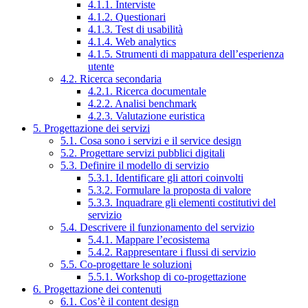
4.1.1. Interviste
4.1.2. Questionari
4.1.3. Test di usabilità
4.1.4. Web analytics
4.1.5. Strumenti di mappatura dell’esperienza
utente
4.2. Ricerca secondaria
4.2.1. Ricerca documentale
4.2.2. Analisi benchmark
4.2.3. Valutazione euristica
5. Progettazione dei servizi
5.1. Cosa sono i servizi e il service design
5.2. Progettare servizi pubblici digitali
5.3. Definire il modello di servizio
5.3.1. Identificare gli attori coinvolti
5.3.2. Formulare la proposta di valore
5.3.3. Inquadrare gli elementi costitutivi del
servizio
5.4. Descrivere il funzionamento del servizio
5.4.1. Mappare l’ecosistema
5.4.2. Rappresentare i flussi di servizio
5.5. Co-progettare le soluzioni
5.5.1. Workshop di co-progettazione
6. Progettazione dei contenuti
6.1. Cos’è il content design