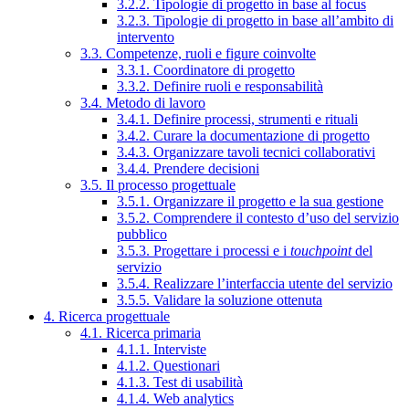
3.2.2. Tipologie di progetto in base al focus
3.2.3. Tipologie di progetto in base all’ambito di
intervento
3.3. Competenze, ruoli e figure coinvolte
3.3.1. Coordinatore di progetto
3.3.2. Definire ruoli e responsabilità
3.4. Metodo di lavoro
3.4.1. Definire processi, strumenti e rituali
3.4.2. Curare la documentazione di progetto
3.4.3. Organizzare tavoli tecnici collaborativi
3.4.4. Prendere decisioni
3.5. Il processo progettuale
3.5.1. Organizzare il progetto e la sua gestione
3.5.2. Comprendere il contesto d’uso del servizio
pubblico
3.5.3. Progettare i processi e i
touchpoint
del
servizio
3.5.4. Realizzare l’interfaccia utente del servizio
3.5.5. Validare la soluzione ottenuta
4. Ricerca progettuale
4.1. Ricerca primaria
4.1.1. Interviste
4.1.2. Questionari
4.1.3. Test di usabilità
4.1.4. Web analytics