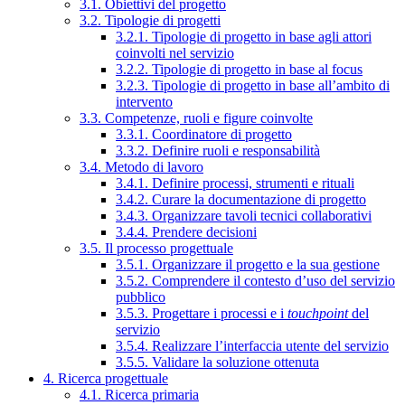
3.1. Obiettivi del progetto
3.2. Tipologie di progetti
3.2.1. Tipologie di progetto in base agli attori
coinvolti nel servizio
3.2.2. Tipologie di progetto in base al focus
3.2.3. Tipologie di progetto in base all’ambito di
intervento
3.3. Competenze, ruoli e figure coinvolte
3.3.1. Coordinatore di progetto
3.3.2. Definire ruoli e responsabilità
3.4. Metodo di lavoro
3.4.1. Definire processi, strumenti e rituali
3.4.2. Curare la documentazione di progetto
3.4.3. Organizzare tavoli tecnici collaborativi
3.4.4. Prendere decisioni
3.5. Il processo progettuale
3.5.1. Organizzare il progetto e la sua gestione
3.5.2. Comprendere il contesto d’uso del servizio
pubblico
3.5.3. Progettare i processi e i
touchpoint
del
servizio
3.5.4. Realizzare l’interfaccia utente del servizio
3.5.5. Validare la soluzione ottenuta
4. Ricerca progettuale
4.1. Ricerca primaria