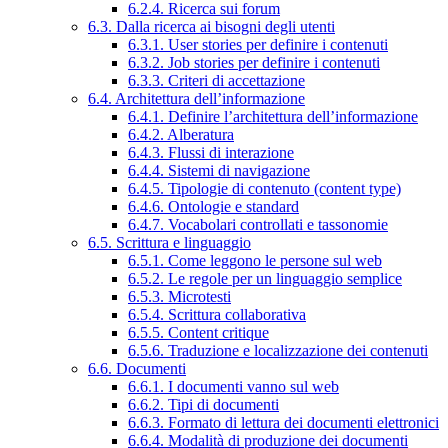
6.2.4. Ricerca sui forum
6.3. Dalla ricerca ai bisogni degli utenti
6.3.1. User stories per definire i contenuti
6.3.2. Job stories per definire i contenuti
6.3.3. Criteri di accettazione
6.4. Architettura dell’informazione
6.4.1. Definire l’architettura dell’informazione
6.4.2. Alberatura
6.4.3. Flussi di interazione
6.4.4. Sistemi di navigazione
6.4.5. Tipologie di contenuto (content type)
6.4.6. Ontologie e standard
6.4.7. Vocabolari controllati e tassonomie
6.5. Scrittura e linguaggio
6.5.1. Come leggono le persone sul web
6.5.2. Le regole per un linguaggio semplice
6.5.3. Microtesti
6.5.4. Scrittura collaborativa
6.5.5. Content critique
6.5.6. Traduzione e localizzazione dei contenuti
6.6. Documenti
6.6.1. I documenti vanno sul web
6.6.2. Tipi di documenti
6.6.3. Formato di lettura dei documenti elettronici
6.6.4. Modalità di produzione dei documenti