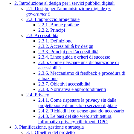
2. Introduzione al design per i servizi pubblici digitali
2.1. Design per l’amministrazione digitale (
e-
government
)
2.2. L’approccio progettuale
2.2.1. Buone pratiche
2.2.2. Principi
2.3. Accessibilità
2.3.1. Definizione
2.3.2. Accessibilità by design
2.3.3. Principi per l’accessibilità
2.3.4. Linee guida e criteri di successo
2.3.5. Come rilasciare una dichiarazione di
accessibilità
2.3.6. Meccanismo di feedback e procedura di
attuazione
2.3.7. Obiettivi accessibilità
2.3.8. Normativa e approfondimenti
2.4. Privacy
2.4.1. Come rispettare la privacy sin dalla
progettazione di un sito o servizio digitale
2.4.2. Richiedi il consenso quando necessario
2.4.3. Le basi del sito web: architettura,
informativa privacy, riferimenti DPO
3. Pianificazione, gestione e strategia
3.1. Obiettivi del progetto