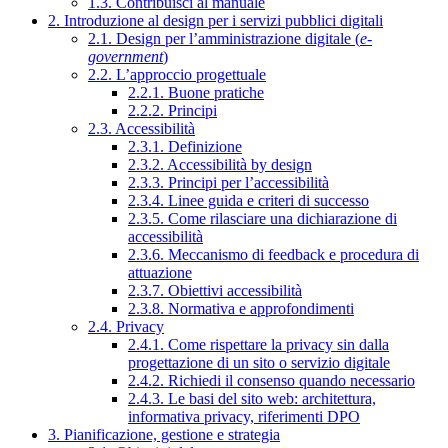
1.3. Contribuisci al manuale
2. Introduzione al design per i servizi pubblici digitali
2.1. Design per l’amministrazione digitale (
e-
government
)
2.2. L’approccio progettuale
2.2.1. Buone pratiche
2.2.2. Principi
2.3. Accessibilità
2.3.1. Definizione
2.3.2. Accessibilità by design
2.3.3. Principi per l’accessibilità
2.3.4. Linee guida e criteri di successo
2.3.5. Come rilasciare una dichiarazione di
accessibilità
2.3.6. Meccanismo di feedback e procedura di
attuazione
2.3.7. Obiettivi accessibilità
2.3.8. Normativa e approfondimenti
2.4. Privacy
2.4.1. Come rispettare la privacy sin dalla
progettazione di un sito o servizio digitale
2.4.2. Richiedi il consenso quando necessario
2.4.3. Le basi del sito web: architettura,
informativa privacy, riferimenti DPO
3. Pianificazione, gestione e strategia