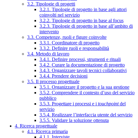
3.2. Tipologie di progetti
3.2.1. Tipologie di progetto in base agli attori
coinvolti nel servizio
3.2.2. Tipologie di progetto in base al focus
3.2.3. Tipologie di progetto in base all’ambito di
intervento
3.3. Competenze, ruoli e figure coinvolte
3.3.1. Coordinatore di progetto
3.3.2. Definire ruoli e responsabilità
3.4. Metodo di lavoro
3.4.1. Definire processi, strumenti e rituali
3.4.2. Curare la documentazione di progetto
3.4.3. Organizzare tavoli tecnici collaborativi
3.4.4. Prendere decisioni
3.5. Il processo progettuale
3.5.1. Organizzare il progetto e la sua gestione
3.5.2. Comprendere il contesto d’uso del servizio
pubblico
3.5.3. Progettare i processi e i
touchpoint
del
servizio
3.5.4. Realizzare l’interfaccia utente del servizio
3.5.5. Validare la soluzione ottenuta
4. Ricerca progettuale
4.1. Ricerca primaria
4.1.1. Interviste