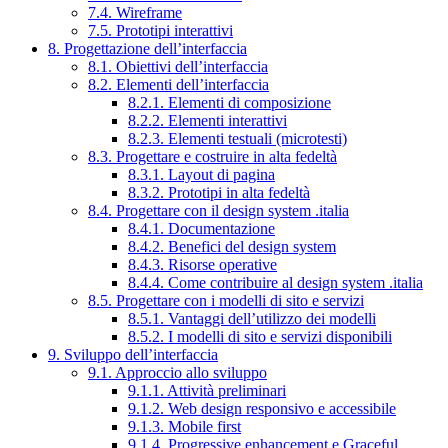
7.4. Wireframe
7.5. Prototipi interattivi
8. Progettazione dell’interfaccia
8.1. Obiettivi dell’interfaccia
8.2. Elementi dell’interfaccia
8.2.1. Elementi di composizione
8.2.2. Elementi interattivi
8.2.3. Elementi testuali (microtesti)
8.3. Progettare e costruire in alta fedeltà
8.3.1. Layout di pagina
8.3.2. Prototipi in alta fedeltà
8.4. Progettare con il design system .italia
8.4.1. Documentazione
8.4.2. Benefici del design system
8.4.3. Risorse operative
8.4.4. Come contribuire al design system .italia
8.5. Progettare con i modelli di sito e servizi
8.5.1. Vantaggi dell’utilizzo dei modelli
8.5.2. I modelli di sito e servizi disponibili
9. Sviluppo dell’interfaccia
9.1. Approccio allo sviluppo
9.1.1. Attività preliminari
9.1.2. Web design responsivo e accessibile
9.1.3. Mobile first
9.1.4. Progressive enhancement e Graceful