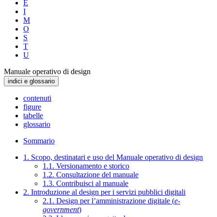
E
I
M
O
S
T
U
Manuale operativo di design
indici e glossario
contenuti
figure
tabelle
glossario
Sommario
1. Scopo, destinatari e uso del Manuale operativo di design
1.1. Versionamento e storico
1.2. Consultazione del manuale
1.3. Contribuisci al manuale
2. Introduzione al design per i servizi pubblici digitali
2.1. Design per l’amministrazione digitale (
e-
government
)