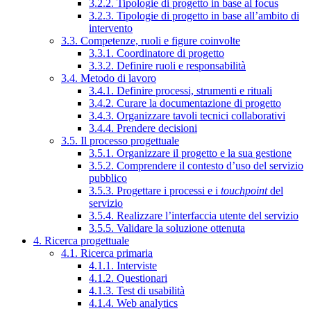
3.2.2. Tipologie di progetto in base al focus
3.2.3. Tipologie di progetto in base all’ambito di
intervento
3.3. Competenze, ruoli e figure coinvolte
3.3.1. Coordinatore di progetto
3.3.2. Definire ruoli e responsabilità
3.4. Metodo di lavoro
3.4.1. Definire processi, strumenti e rituali
3.4.2. Curare la documentazione di progetto
3.4.3. Organizzare tavoli tecnici collaborativi
3.4.4. Prendere decisioni
3.5. Il processo progettuale
3.5.1. Organizzare il progetto e la sua gestione
3.5.2. Comprendere il contesto d’uso del servizio
pubblico
3.5.3. Progettare i processi e i
touchpoint
del
servizio
3.5.4. Realizzare l’interfaccia utente del servizio
3.5.5. Validare la soluzione ottenuta
4. Ricerca progettuale
4.1. Ricerca primaria
4.1.1. Interviste
4.1.2. Questionari
4.1.3. Test di usabilità
4.1.4. Web analytics