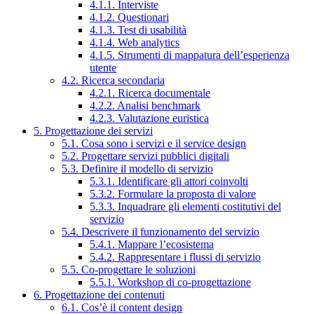
4.1.1. Interviste
4.1.2. Questionari
4.1.3. Test di usabilità
4.1.4. Web analytics
4.1.5. Strumenti di mappatura dell’esperienza
utente
4.2. Ricerca secondaria
4.2.1. Ricerca documentale
4.2.2. Analisi benchmark
4.2.3. Valutazione euristica
5. Progettazione dei servizi
5.1. Cosa sono i servizi e il service design
5.2. Progettare servizi pubblici digitali
5.3. Definire il modello di servizio
5.3.1. Identificare gli attori coinvolti
5.3.2. Formulare la proposta di valore
5.3.3. Inquadrare gli elementi costitutivi del
servizio
5.4. Descrivere il funzionamento del servizio
5.4.1. Mappare l’ecosistema
5.4.2. Rappresentare i flussi di servizio
5.5. Co-progettare le soluzioni
5.5.1. Workshop di co-progettazione
6. Progettazione dei contenuti
6.1. Cos’è il content design