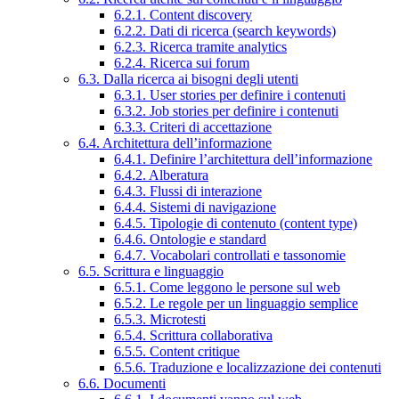
6.2.1. Content discovery
6.2.2. Dati di ricerca (search keywords)
6.2.3. Ricerca tramite analytics
6.2.4. Ricerca sui forum
6.3. Dalla ricerca ai bisogni degli utenti
6.3.1. User stories per definire i contenuti
6.3.2. Job stories per definire i contenuti
6.3.3. Criteri di accettazione
6.4. Architettura dell’informazione
6.4.1. Definire l’architettura dell’informazione
6.4.2. Alberatura
6.4.3. Flussi di interazione
6.4.4. Sistemi di navigazione
6.4.5. Tipologie di contenuto (content type)
6.4.6. Ontologie e standard
6.4.7. Vocabolari controllati e tassonomie
6.5. Scrittura e linguaggio
6.5.1. Come leggono le persone sul web
6.5.2. Le regole per un linguaggio semplice
6.5.3. Microtesti
6.5.4. Scrittura collaborativa
6.5.5. Content critique
6.5.6. Traduzione e localizzazione dei contenuti
6.6. Documenti