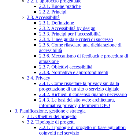
2.2. L’approccio progettuale
2.2.1. Buone pratiche
2.2.2. Principi
2.3. Accessibilità
2.3.1. Definizione
2.3.2. Accessibilità by design
2.3.3. Principi per l’accessibilità
2.3.4. Linee guida e criteri di successo
2.3.5. Come rilasciare una dichiarazione di
accessibilità
2.3.6. Meccanismo di feedback e procedura di
attuazione
2.3.7. Obiettivi accessibilità
2.3.8. Normativa e approfondimenti
2.4. Privacy
2.4.1. Come rispettare la privacy sin dalla
progettazione di un sito o servizio digitale
2.4.2. Richiedi il consenso quando necessario
2.4.3. Le basi del sito web: architettura,
informativa privacy, riferimenti DPO
3. Pianificazione, gestione e strategia
3.1. Obiettivi del progetto
3.2. Tipologie di progetti
3.2.1. Tipologie di progetto in base agli attori
coinvolti nel servizio