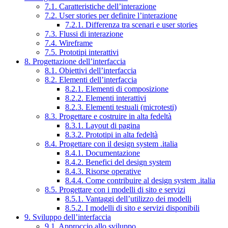
7.1. Caratteristiche dell’interazione
7.2. User stories per definire l’interazione
7.2.1. Differenza tra scenari e user stories
7.3. Flussi di interazione
7.4. Wireframe
7.5. Prototipi interattivi
8. Progettazione dell’interfaccia
8.1. Obiettivi dell’interfaccia
8.2. Elementi dell’interfaccia
8.2.1. Elementi di composizione
8.2.2. Elementi interattivi
8.2.3. Elementi testuali (microtesti)
8.3. Progettare e costruire in alta fedeltà
8.3.1. Layout di pagina
8.3.2. Prototipi in alta fedeltà
8.4. Progettare con il design system .italia
8.4.1. Documentazione
8.4.2. Benefici del design system
8.4.3. Risorse operative
8.4.4. Come contribuire al design system .italia
8.5. Progettare con i modelli di sito e servizi
8.5.1. Vantaggi dell’utilizzo dei modelli
8.5.2. I modelli di sito e servizi disponibili
9. Sviluppo dell’interfaccia
9.1. Approccio allo sviluppo