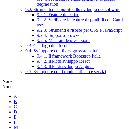
degradation
9.2. Strumenti di supporto allo sviluppo del software
9.2.1. Feature detection
9.2.2. Verificare le feature disponibili con Can I
use
9.2.3. Strumenti e risorse per CSS e JavaScript
9.2.4. Supporto browser
9.2.5. Misurare le prestazioni
9.3. Catalogo del riuso
9.4. Sviluppare con il design system .italia
9.4.1. Il framework Bootstrap Italia
9.4.2. Il kit di sviluppo React
9.4.3. Il kit di sviluppo Angular
9.5. Sviluppare con i modelli di sito e servizi
None
None
A
B
C
D
E
I
M