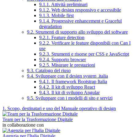
9.1.1. Attività preliminari
9.1.2. Web design responsivo e accessibile
9.1.3. Mobile first
9.1.4. Progressive enhancement e Graceful
degradation
9.2. Strumenti di supporto allo sviluppo del software
9.2.1. Feature detection
9.2.2. Verificare le feature disponibili con Can I
use
9.2.3. Strumenti e risorse per CSS e JavaScript
9.2.4. Supporto browser
9.2.5. Misurare le prestazioni
9.3. Catalogo del riuso
9.4. Sviluppare con il design system .italia
9.4.1. Il framework Bootstrap Italia
9.4.2. Il kit di sviluppo React
9.4.3. Il kit di sviluppo Angular
9.5. Sviluppare con i modelli di sito e servizi
1. Scopo, destinatari e uso del Manuale operativo di design
Team per la Trasformazione Digitale
in collaborazione con
Agenzia per l'Italia Digitale