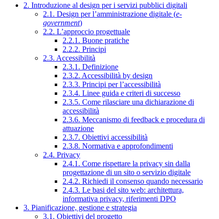
2. Introduzione al design per i servizi pubblici digitali
2.1. Design per l’amministrazione digitale (
e-
government
)
2.2. L’approccio progettuale
2.2.1. Buone pratiche
2.2.2. Principi
2.3. Accessibilità
2.3.1. Definizione
2.3.2. Accessibilità by design
2.3.3. Principi per l’accessibilità
2.3.4. Linee guida e criteri di successo
2.3.5. Come rilasciare una dichiarazione di
accessibilità
2.3.6. Meccanismo di feedback e procedura di
attuazione
2.3.7. Obiettivi accessibilità
2.3.8. Normativa e approfondimenti
2.4. Privacy
2.4.1. Come rispettare la privacy sin dalla
progettazione di un sito o servizio digitale
2.4.2. Richiedi il consenso quando necessario
2.4.3. Le basi del sito web: architettura,
informativa privacy, riferimenti DPO
3. Pianificazione, gestione e strategia
3.1. Obiettivi del progetto