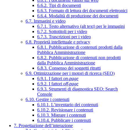
6.6.1. I documenti vanno sul web
6.6.2. Tipi di documenti
6.6.3. Formato di lettura dei documenti elettronici
6.6.4. Modalità di produzione dei documenti
6.7. Immagini e video
6.7.1. Testo alternativo (alt text) per le immagini
6.7.2. Sottotitoli per i video
6.7.3. Trascrizioni per i video
6.8. Proprietà intellettuale e privacy
6.8.1. Pubblicazione di contenuti prodotti dalla
Pubblica Amministrazione
6.8.2. Pubblicazione di contenuti non prodotti
dalla Pubblica Amministrazione
6.8.3. Consenso dei soggetti ritratti
6.9. Ottimizzazione per i motori di ricerca (SEO)
6.9.1. I fattori
on-page
6.9.2. I fattori
off-page
6.9.3. Strumenti di diagnostica SEO: Search
Console
6.10. Gestire i contenuti
6.10.1. L’inventario dei contenuti
6.10.2. Revisionare i contenuti
6.10.3. Migrare i contenuti
6.10.4. Pubblicare i contenuti
7. Progettazione dell’interazione