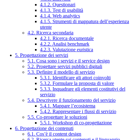
4.1.2. Questionari
4.1.3. Test di usabilità
4.1.4. Web analytics
4.1.5. Strumenti di mappatura dell’esperienza
utente
4.2. Ricerca secondaria
4.2.1. Ricerca documentale
4.2.2. Analisi benchmark
4.2.3. Valutazione euristica
5. Progettazione dei servizi
5.1. Cosa sono i servizi e il service design
5.2. Progettare servizi pubblici digitali
5.3. Definire il modello di servizio
5.3.1. Identificare gli attori coinvolti
5.3.2. Formulare la proposta di valore
5.3.3. Inquadrare gli elementi costitutivi del
servizio
5.4. Descrivere il funzionamento del servizio
5.4.1. Mappare l’ecosistema
5.4.2. Rappresentare i flussi di servizio
5.5. Co-progettare le soluzioni
5.5.1. Workshop di co-progettazione
6. Progettazione dei contenuti
6.1. Cos’è il content design
6.2. Ricerca utente sui contenuti e il linguaggio