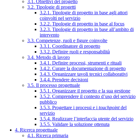
3.1. Obiettivi del progetto
3.2. Tipologie di progetti
3.2.1. Tipologie di progetto in base agli attori
coinvolti nel servizio
3.2.2. Tipologie di progetto in base al focus
3.2.3. Tipologie di progetto in base all’ambito di
intervento
3.3. Competenze, ruoli e figure coinvolte
3.3.1. Coordinatore di progetto
3.3.2. Definire ruoli e responsabilità
3.4. Metodo di lavoro
3.4.1. Definire processi, strumenti e rituali
3.4.2. Curare la documentazione di progetto
3.4.3. Organizzare tavoli tecnici collaborativi
3.4.4. Prendere decisioni
3.5. Il processo progettuale
3.5.1. Organizzare il progetto e la sua gestione
3.5.2. Comprendere il contesto d’uso del servizio
pubblico
3.5.3. Progettare i processi e i
touchpoint
del
servizio
3.5.4. Realizzare l’interfaccia utente del servizio
3.5.5. Validare la soluzione ottenuta
4. Ricerca progettuale
4.1. Ricerca primaria