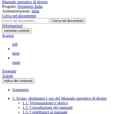
Manuale operativo di design
Progetto:
Designers Italia
Amministrazione:
italia
Cerca nel documento
Cerca nel documento
Informazioni
versione-corrente
Scarica
pdf
html
epub
Sorgente
Azioni
indice dei contenuti
Sommario
1. Scopo, destinatari e uso del Manuale operativo di design
1.1. Versionamento e storico
1.2. Consultazione del manuale
1.3. Contribuisci al manuale