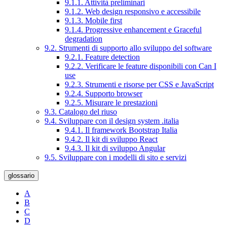
9.1.1. Attività preliminari
9.1.2. Web design responsivo e accessibile
9.1.3. Mobile first
9.1.4. Progressive enhancement e Graceful
degradation
9.2. Strumenti di supporto allo sviluppo del software
9.2.1. Feature detection
9.2.2. Verificare le feature disponibili con Can I
use
9.2.3. Strumenti e risorse per CSS e JavaScript
9.2.4. Supporto browser
9.2.5. Misurare le prestazioni
9.3. Catalogo del riuso
9.4. Sviluppare con il design system .italia
9.4.1. Il framework Bootstrap Italia
9.4.2. Il kit di sviluppo React
9.4.3. Il kit di sviluppo Angular
9.5. Sviluppare con i modelli di sito e servizi
glossario
A
B
C
D