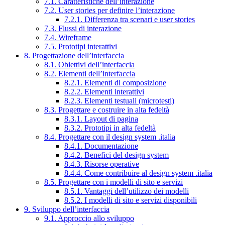
7.1. Caratteristiche dell’interazione
7.2. User stories per definire l’interazione
7.2.1. Differenza tra scenari e user stories
7.3. Flussi di interazione
7.4. Wireframe
7.5. Prototipi interattivi
8. Progettazione dell’interfaccia
8.1. Obiettivi dell’interfaccia
8.2. Elementi dell’interfaccia
8.2.1. Elementi di composizione
8.2.2. Elementi interattivi
8.2.3. Elementi testuali (microtesti)
8.3. Progettare e costruire in alta fedeltà
8.3.1. Layout di pagina
8.3.2. Prototipi in alta fedeltà
8.4. Progettare con il design system .italia
8.4.1. Documentazione
8.4.2. Benefici del design system
8.4.3. Risorse operative
8.4.4. Come contribuire al design system .italia
8.5. Progettare con i modelli di sito e servizi
8.5.1. Vantaggi dell’utilizzo dei modelli
8.5.2. I modelli di sito e servizi disponibili
9. Sviluppo dell’interfaccia
9.1. Approccio allo sviluppo