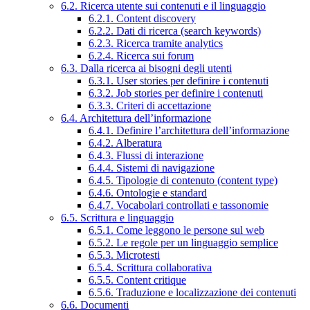
6.2. Ricerca utente sui contenuti e il linguaggio
6.2.1. Content discovery
6.2.2. Dati di ricerca (search keywords)
6.2.3. Ricerca tramite analytics
6.2.4. Ricerca sui forum
6.3. Dalla ricerca ai bisogni degli utenti
6.3.1. User stories per definire i contenuti
6.3.2. Job stories per definire i contenuti
6.3.3. Criteri di accettazione
6.4. Architettura dell’informazione
6.4.1. Definire l’architettura dell’informazione
6.4.2. Alberatura
6.4.3. Flussi di interazione
6.4.4. Sistemi di navigazione
6.4.5. Tipologie di contenuto (content type)
6.4.6. Ontologie e standard
6.4.7. Vocabolari controllati e tassonomie
6.5. Scrittura e linguaggio
6.5.1. Come leggono le persone sul web
6.5.2. Le regole per un linguaggio semplice
6.5.3. Microtesti
6.5.4. Scrittura collaborativa
6.5.5. Content critique
6.5.6. Traduzione e localizzazione dei contenuti
6.6. Documenti