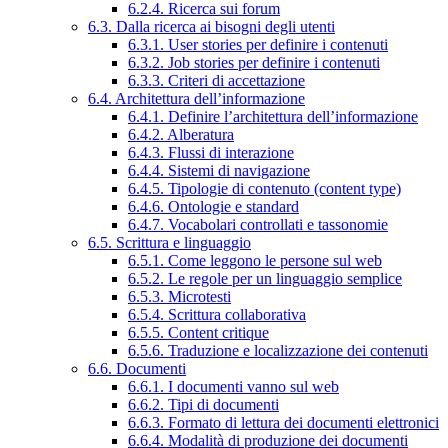
6.2.4. Ricerca sui forum
6.3. Dalla ricerca ai bisogni degli utenti
6.3.1. User stories per definire i contenuti
6.3.2. Job stories per definire i contenuti
6.3.3. Criteri di accettazione
6.4. Architettura dell’informazione
6.4.1. Definire l’architettura dell’informazione
6.4.2. Alberatura
6.4.3. Flussi di interazione
6.4.4. Sistemi di navigazione
6.4.5. Tipologie di contenuto (content type)
6.4.6. Ontologie e standard
6.4.7. Vocabolari controllati e tassonomie
6.5. Scrittura e linguaggio
6.5.1. Come leggono le persone sul web
6.5.2. Le regole per un linguaggio semplice
6.5.3. Microtesti
6.5.4. Scrittura collaborativa
6.5.5. Content critique
6.5.6. Traduzione e localizzazione dei contenuti
6.6. Documenti
6.6.1. I documenti vanno sul web
6.6.2. Tipi di documenti
6.6.3. Formato di lettura dei documenti elettronici
6.6.4. Modalità di produzione dei documenti