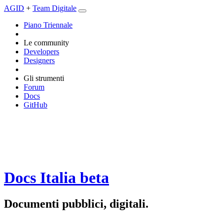
AGID
+
Team Digitale
Piano Triennale
Le community
Developers
Designers
Gli strumenti
Forum
Docs
GitHub
Docs Italia
beta
Documenti pubblici, digitali.