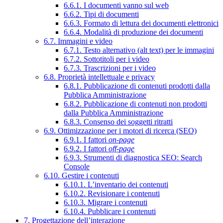
6.6.1. I documenti vanno sul web
6.6.2. Tipi di documenti
6.6.3. Formato di lettura dei documenti elettronici
6.6.4. Modalità di produzione dei documenti
6.7. Immagini e video
6.7.1. Testo alternativo (alt text) per le immagini
6.7.2. Sottotitoli per i video
6.7.3. Trascrizioni per i video
6.8. Proprietà intellettuale e privacy
6.8.1. Pubblicazione di contenuti prodotti dalla
Pubblica Amministrazione
6.8.2. Pubblicazione di contenuti non prodotti
dalla Pubblica Amministrazione
6.8.3. Consenso dei soggetti ritratti
6.9. Ottimizzazione per i motori di ricerca (SEO)
6.9.1. I fattori
on-page
6.9.2. I fattori
off-page
6.9.3. Strumenti di diagnostica SEO: Search
Console
6.10. Gestire i contenuti
6.10.1. L’inventario dei contenuti
6.10.2. Revisionare i contenuti
6.10.3. Migrare i contenuti
6.10.4. Pubblicare i contenuti
7. Progettazione dell’interazione