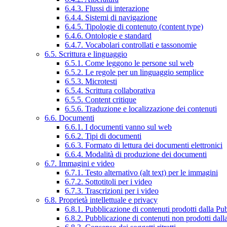
6.4.3. Flussi di interazione
6.4.4. Sistemi di navigazione
6.4.5. Tipologie di contenuto (content type)
6.4.6. Ontologie e standard
6.4.7. Vocabolari controllati e tassonomie
6.5. Scrittura e linguaggio
6.5.1. Come leggono le persone sul web
6.5.2. Le regole per un linguaggio semplice
6.5.3. Microtesti
6.5.4. Scrittura collaborativa
6.5.5. Content critique
6.5.6. Traduzione e localizzazione dei contenuti
6.6. Documenti
6.6.1. I documenti vanno sul web
6.6.2. Tipi di documenti
6.6.3. Formato di lettura dei documenti elettronici
6.6.4. Modalità di produzione dei documenti
6.7. Immagini e video
6.7.1. Testo alternativo (alt text) per le immagini
6.7.2. Sottotitoli per i video
6.7.3. Trascrizioni per i video
6.8. Proprietà intellettuale e privacy
6.8.1. Pubblicazione di contenuti prodotti dalla P
6.8.2. Pubblicazione di contenuti non prodotti dal