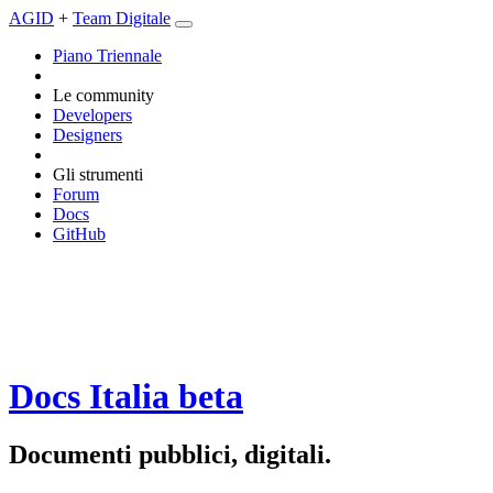
AGID
+
Team Digitale
Piano Triennale
Le community
Developers
Designers
Gli strumenti
Forum
Docs
GitHub
Docs Italia
beta
Documenti pubblici, digitali.