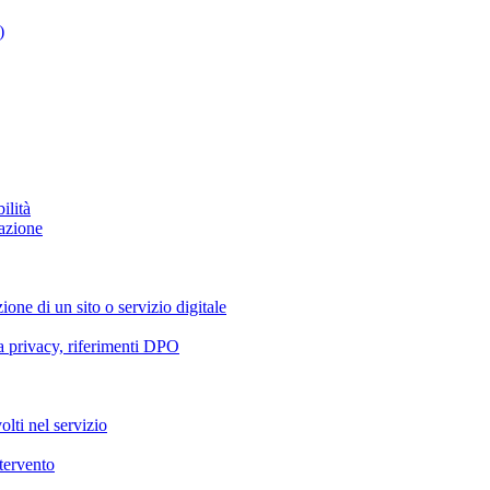
)
ilità
azione
ione di un sito o servizio digitale
va privacy, riferimenti DPO
olti nel servizio
ntervento