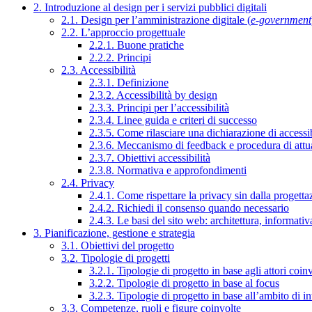
2. Introduzione al design per i servizi pubblici digitali
2.1. Design per l’amministrazione digitale (
e-government
2.2. L’approccio progettuale
2.2.1. Buone pratiche
2.2.2. Principi
2.3. Accessibilità
2.3.1. Definizione
2.3.2. Accessibilità by design
2.3.3. Principi per l’accessibilità
2.3.4. Linee guida e criteri di successo
2.3.5. Come rilasciare una dichiarazione di accessib
2.3.6. Meccanismo di feedback e procedura di attu
2.3.7. Obiettivi accessibilità
2.3.8. Normativa e approfondimenti
2.4. Privacy
2.4.1. Come rispettare la privacy sin dalla progettaz
2.4.2. Richiedi il consenso quando necessario
2.4.3. Le basi del sito web: architettura, informati
3. Pianificazione, gestione e strategia
3.1. Obiettivi del progetto
3.2. Tipologie di progetti
3.2.1. Tipologie di progetto in base agli attori coinv
3.2.2. Tipologie di progetto in base al focus
3.2.3. Tipologie di progetto in base all’ambito di i
3.3. Competenze, ruoli e figure coinvolte