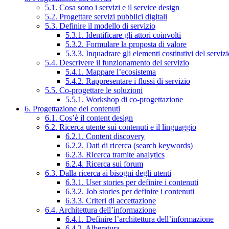
5.1. Cosa sono i servizi e il service design
5.2. Progettare servizi pubblici digitali
5.3. Definire il modello di servizio
5.3.1. Identificare gli attori coinvolti
5.3.2. Formulare la proposta di valore
5.3.3. Inquadrare gli elementi costitutivi del serviz
5.4. Descrivere il funzionamento del servizio
5.4.1. Mappare l’ecosistema
5.4.2. Rappresentare i flussi di servizio
5.5. Co-progettare le soluzioni
5.5.1. Workshop di co-progettazione
6. Progettazione dei contenuti
6.1. Cos’è il content design
6.2. Ricerca utente sui contenuti e il linguaggio
6.2.1. Content discovery
6.2.2. Dati di ricerca (search keywords)
6.2.3. Ricerca tramite analytics
6.2.4. Ricerca sui forum
6.3. Dalla ricerca ai bisogni degli utenti
6.3.1. User stories per definire i contenuti
6.3.2. Job stories per definire i contenuti
6.3.3. Criteri di accettazione
6.4. Architettura dell’informazione
6.4.1. Definire l’architettura dell’informazione
6.4.2. Alberatura