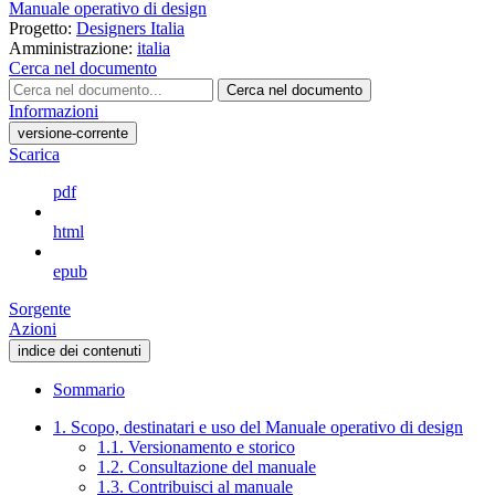
Manuale operativo di design
Progetto:
Designers Italia
Amministrazione:
italia
Cerca nel documento
Cerca nel documento
Informazioni
versione-corrente
Scarica
pdf
html
epub
Sorgente
Azioni
indice dei contenuti
Sommario
1. Scopo, destinatari e uso del Manuale operativo di design
1.1. Versionamento e storico
1.2. Consultazione del manuale
1.3. Contribuisci al manuale