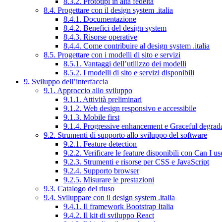
8.3.2. Prototipi in alta fedeltà
8.4. Progettare con il design system .italia
8.4.1. Documentazione
8.4.2. Benefici del design system
8.4.3. Risorse operative
8.4.4. Come contribuire al design system .italia
8.5. Progettare con i modelli di sito e servizi
8.5.1. Vantaggi dell’utilizzo dei modelli
8.5.2. I modelli di sito e servizi disponibili
9. Sviluppo dell’interfaccia
9.1. Approccio allo sviluppo
9.1.1. Attività preliminari
9.1.2. Web design responsivo e accessibile
9.1.3. Mobile first
9.1.4. Progressive enhancement e Graceful degrad
9.2. Strumenti di supporto allo sviluppo del software
9.2.1. Feature detection
9.2.2. Verificare le feature disponibili con Can I us
9.2.3. Strumenti e risorse per CSS e JavaScript
9.2.4. Supporto browser
9.2.5. Misurare le prestazioni
9.3. Catalogo del riuso
9.4. Sviluppare con il design system .italia
9.4.1. Il framework Bootstrap Italia
9.4.2. Il kit di sviluppo React