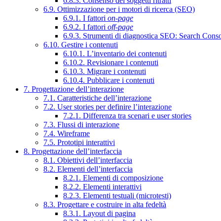
6.8.3. Consenso dei soggetti ritratti
6.9. Ottimizzazione per i motori di ricerca (SEO)
6.9.1. I fattori
on-page
6.9.2. I fattori
off-page
6.9.3. Strumenti di diagnostica SEO: Search Cons
6.10. Gestire i contenuti
6.10.1. L’inventario dei contenuti
6.10.2. Revisionare i contenuti
6.10.3. Migrare i contenuti
6.10.4. Pubblicare i contenuti
7. Progettazione dell’interazione
7.1. Caratteristiche dell’interazione
7.2. User stories per definire l’interazione
7.2.1. Differenza tra scenari e user stories
7.3. Flussi di interazione
7.4. Wireframe
7.5. Prototipi interattivi
8. Progettazione dell’interfaccia
8.1. Obiettivi dell’interfaccia
8.2. Elementi dell’interfaccia
8.2.1. Elementi di composizione
8.2.2. Elementi interattivi
8.2.3. Elementi testuali (microtesti)
8.3. Progettare e costruire in alta fedeltà
8.3.1. Layout di pagina