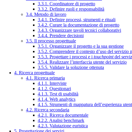
3.3.1. Coordinatore di progetto
3.3.2. Definire ruoli e responsabilità
3.4. Metodo di lavoro
3.4.1. Definire processi, strumenti e rituali
3.4.2. Curare la documentazione di progetto
3.4.3. Organizzare tavoli tecnici collaborativi
3.4.4. Prendere decisioni
3.5. Il processo progettuale
3.5.1. Organizzare il progetto e la sua gestione
3.5.2. Comprendere il contesto d’uso del servizio 
3.5.3. Progettare i processi e i
touchpoint
del servi
3.5.4. Realizzare l’interfaccia utente del servizio
3.5.5. Validare la soluzione ottenuta
4. Ricerca progettuale
4.1. Ricerca primaria
4.1.1. Interviste
4.1.2. Questionari
4.1.3. Test di usabilità
4.1.4. Web analytics
4.1.5. Strumenti di mappatura dell’esperienza uten
4.2. Ricerca secondaria
4.2.1. Ricerca documentale
4.2.2. Analisi benchmark
4.2.3. Valutazione euristica
5. Progettazione dei servizi