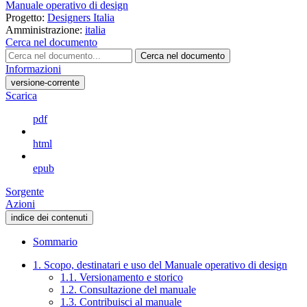
Manuale operativo di design
Progetto:
Designers Italia
Amministrazione:
italia
Cerca nel documento
Cerca nel documento
Informazioni
versione-corrente
Scarica
pdf
html
epub
Sorgente
Azioni
indice dei contenuti
Sommario
1. Scopo, destinatari e uso del Manuale operativo di design
1.1. Versionamento e storico
1.2. Consultazione del manuale
1.3. Contribuisci al manuale