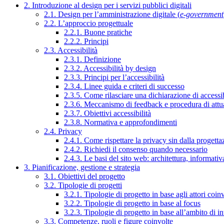
2. Introduzione al design per i servizi pubblici digitali
2.1. Design per l’amministrazione digitale (
e-government
2.2. L’approccio progettuale
2.2.1. Buone pratiche
2.2.2. Principi
2.3. Accessibilità
2.3.1. Definizione
2.3.2. Accessibilità by design
2.3.3. Principi per l’accessibilità
2.3.4. Linee guida e criteri di successo
2.3.5. Come rilasciare una dichiarazione di accessib
2.3.6. Meccanismo di feedback e procedura di attu
2.3.7. Obiettivi accessibilità
2.3.8. Normativa e approfondimenti
2.4. Privacy
2.4.1. Come rispettare la privacy sin dalla progettaz
2.4.2. Richiedi il consenso quando necessario
2.4.3. Le basi del sito web: architettura, informati
3. Pianificazione, gestione e strategia
3.1. Obiettivi del progetto
3.2. Tipologie di progetti
3.2.1. Tipologie di progetto in base agli attori coinv
3.2.2. Tipologie di progetto in base al focus
3.2.3. Tipologie di progetto in base all’ambito di i
3.3. Competenze, ruoli e figure coinvolte