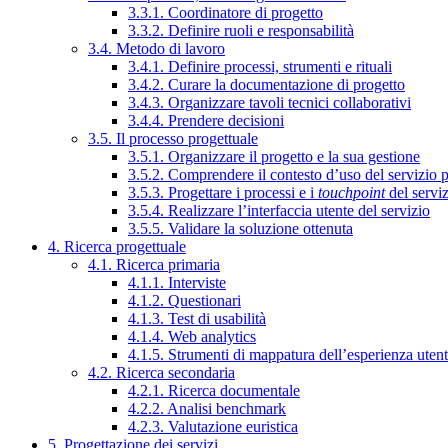
3.3.1. Coordinatore di progetto
3.3.2. Definire ruoli e responsabilità
3.4. Metodo di lavoro
3.4.1. Definire processi, strumenti e rituali
3.4.2. Curare la documentazione di progetto
3.4.3. Organizzare tavoli tecnici collaborativi
3.4.4. Prendere decisioni
3.5. Il processo progettuale
3.5.1. Organizzare il progetto e la sua gestione
3.5.2. Comprendere il contesto d’uso del servizio 
3.5.3. Progettare i processi e i
touchpoint
del servi
3.5.4. Realizzare l’interfaccia utente del servizio
3.5.5. Validare la soluzione ottenuta
4. Ricerca progettuale
4.1. Ricerca primaria
4.1.1. Interviste
4.1.2. Questionari
4.1.3. Test di usabilità
4.1.4. Web analytics
4.1.5. Strumenti di mappatura dell’esperienza uten
4.2. Ricerca secondaria
4.2.1. Ricerca documentale
4.2.2. Analisi benchmark
4.2.3. Valutazione euristica
5. Progettazione dei servizi