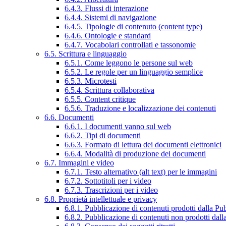
6.4.3. Flussi di interazione
6.4.4. Sistemi di navigazione
6.4.5. Tipologie di contenuto (content type)
6.4.6. Ontologie e standard
6.4.7. Vocabolari controllati e tassonomie
6.5. Scrittura e linguaggio
6.5.1. Come leggono le persone sul web
6.5.2. Le regole per un linguaggio semplice
6.5.3. Microtesti
6.5.4. Scrittura collaborativa
6.5.5. Content critique
6.5.6. Traduzione e localizzazione dei contenuti
6.6. Documenti
6.6.1. I documenti vanno sul web
6.6.2. Tipi di documenti
6.6.3. Formato di lettura dei documenti elettronici
6.6.4. Modalità di produzione dei documenti
6.7. Immagini e video
6.7.1. Testo alternativo (alt text) per le immagini
6.7.2. Sottotitoli per i video
6.7.3. Trascrizioni per i video
6.8. Proprietà intellettuale e privacy
6.8.1. Pubblicazione di contenuti prodotti dalla P
6.8.2. Pubblicazione di contenuti non prodotti dal