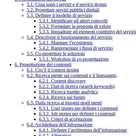
5.1. Cosa sono i servizi e il service design
5.2. Progettare servizi pubblici digitali
5.3. Definire il modello di servizio
5.3.1. Identificare gli attori coinvolti
5.3.2. Formulare la proposta di valore
5.3.3. Inquadrare gli elementi costitutivi del serviz
5.4. Descrivere il funzionamento del servizio
5.4.1. Mappare l’ecosistema
5.4.2. Rappresentare i flussi di servizio
5.5. Co-progettare le soluzioni
5.5.1. Workshop di co-progettazione
6. Progettazione dei contenuti
6.1. Cos’è il content design
6.2. Ricerca utente sui contenuti e il linguaggio
6.2.1. Content discovery
6.2.2. Dati di ricerca (search keywords)
6.2.3. Ricerca tramite analytics
6.2.4. Ricerca sui forum
6.3. Dalla ricerca ai bisogni degli utenti
6.3.1. User stories per definire i contenuti
6.3.2. Job stories per definire i contenuti
6.3.3. Criteri di accettazione
6.4. Architettura dell’informazione
6.4.1. Definire l’architettura dell’informazione
6.4.2. Alberatura