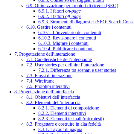
6.8.3. Consenso dei soggetti ritratti
6.9. Ottimizzazione per i motori di ricerca (SEO)
6.9.1. I fattori
on-page
6.9.2. I fattori
off-page
6.9.3. Strumenti di diagnostica SEO: Search Cons
6.10. Gestire i contenuti
6.10.1. L’inventario dei contenuti
6.10.2. Revisionare i contenuti
6.10.3. Migrare i contenuti
6.10.4. Pubblicare i contenuti
7. Progettazione dell’interazione
7.1. Caratteristiche dell’interazione
7.2. User stories per definire l’interazione
7.2.1. Differenza tra scenari e user stories
7.3. Flussi di interazione
7.4. Wireframe
7.5. Prototipi interattivi
8. Progettazione dell’interfaccia
8.1. Obiettivi dell’interfaccia
8.2. Elementi dell’interfaccia
8.2.1. Elementi di composizione
8.2.2. Elementi interattivi
8.2.3. Elementi testuali (microtesti)
8.3. Progettare e costruire in alta fedeltà
8.3.1. Layout di pagina