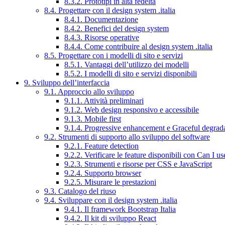
8.3.2. Prototipi in alta fedeltà
8.4. Progettare con il design system .italia
8.4.1. Documentazione
8.4.2. Benefici del design system
8.4.3. Risorse operative
8.4.4. Come contribuire al design system .italia
8.5. Progettare con i modelli di sito e servizi
8.5.1. Vantaggi dell’utilizzo dei modelli
8.5.2. I modelli di sito e servizi disponibili
9. Sviluppo dell’interfaccia
9.1. Approccio allo sviluppo
9.1.1. Attività preliminari
9.1.2. Web design responsivo e accessibile
9.1.3. Mobile first
9.1.4. Progressive enhancement e Graceful degrad
9.2. Strumenti di supporto allo sviluppo del software
9.2.1. Feature detection
9.2.2. Verificare le feature disponibili con Can I us
9.2.3. Strumenti e risorse per CSS e JavaScript
9.2.4. Supporto browser
9.2.5. Misurare le prestazioni
9.3. Catalogo del riuso
9.4. Sviluppare con il design system .italia
9.4.1. Il framework Bootstrap Italia
9.4.2. Il kit di sviluppo React