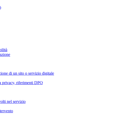
)
ilità
azione
ione di un sito o servizio digitale
va privacy, riferimenti DPO
olti nel servizio
ntervento