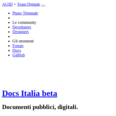
AGID
+
Team Digitale
Piano Triennale
Le community
Developers
Designers
Gli strumenti
Forum
Docs
GitHub
Docs Italia
beta
Documenti pubblici, digitali.