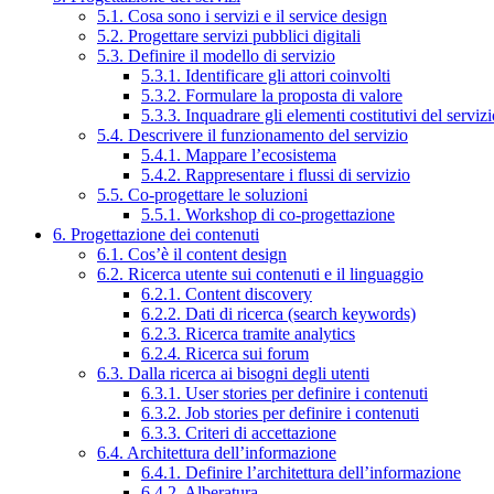
5.1. Cosa sono i servizi e il service design
5.2. Progettare servizi pubblici digitali
5.3. Definire il modello di servizio
5.3.1. Identificare gli attori coinvolti
5.3.2. Formulare la proposta di valore
5.3.3. Inquadrare gli elementi costitutivi del serviz
5.4. Descrivere il funzionamento del servizio
5.4.1. Mappare l’ecosistema
5.4.2. Rappresentare i flussi di servizio
5.5. Co-progettare le soluzioni
5.5.1. Workshop di co-progettazione
6. Progettazione dei contenuti
6.1. Cos’è il content design
6.2. Ricerca utente sui contenuti e il linguaggio
6.2.1. Content discovery
6.2.2. Dati di ricerca (search keywords)
6.2.3. Ricerca tramite analytics
6.2.4. Ricerca sui forum
6.3. Dalla ricerca ai bisogni degli utenti
6.3.1. User stories per definire i contenuti
6.3.2. Job stories per definire i contenuti
6.3.3. Criteri di accettazione
6.4. Architettura dell’informazione
6.4.1. Definire l’architettura dell’informazione
6.4.2. Alberatura