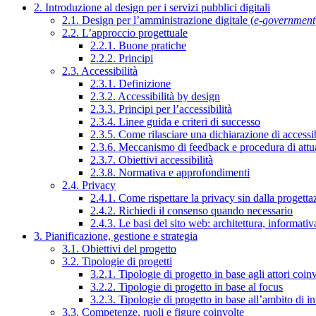
2. Introduzione al design per i servizi pubblici digitali
2.1. Design per l’amministrazione digitale (
e-government
2.2. L’approccio progettuale
2.2.1. Buone pratiche
2.2.2. Principi
2.3. Accessibilità
2.3.1. Definizione
2.3.2. Accessibilità by design
2.3.3. Principi per l’accessibilità
2.3.4. Linee guida e criteri di successo
2.3.5. Come rilasciare una dichiarazione di accessib
2.3.6. Meccanismo di feedback e procedura di attu
2.3.7. Obiettivi accessibilità
2.3.8. Normativa e approfondimenti
2.4. Privacy
2.4.1. Come rispettare la privacy sin dalla progettaz
2.4.2. Richiedi il consenso quando necessario
2.4.3. Le basi del sito web: architettura, informati
3. Pianificazione, gestione e strategia
3.1. Obiettivi del progetto
3.2. Tipologie di progetti
3.2.1. Tipologie di progetto in base agli attori coinv
3.2.2. Tipologie di progetto in base al focus
3.2.3. Tipologie di progetto in base all’ambito di i
3.3. Competenze, ruoli e figure coinvolte