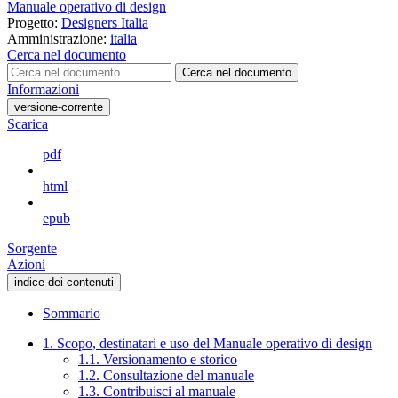
Manuale operativo di design
Progetto:
Designers Italia
Amministrazione:
italia
Cerca nel documento
Cerca nel documento
Informazioni
versione-corrente
Scarica
pdf
html
epub
Sorgente
Azioni
indice dei contenuti
Sommario
1. Scopo, destinatari e uso del Manuale operativo di design
1.1. Versionamento e storico
1.2. Consultazione del manuale
1.3. Contribuisci al manuale