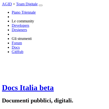
AGID
+
Team Digitale
Piano Triennale
Le community
Developers
Designers
Gli strumenti
Forum
Docs
GitHub
Docs Italia
beta
Documenti pubblici, digitali.