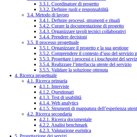
3.3.1. Coordinatore di progetto
3.3.2. Definire ruoli e responsabilità
3.4. Metodo di lavoro
3.4.1. Definire processi, strumenti e rituali
3.4.2. Curare la documentazione di progetto
3.4.3. Organizzare tavoli tecnici collaborativi
3.4.4. Prendere decisioni
3.5. Il processo progettuale
3.5.1. Organizzare il progetto e la sua gestione
3.5.2. Comprendere il contesto d’uso del servizio 
3.5.3. Progettare i processi e i
touchpoint
del servi
3.5.4. Realizzare l’interfaccia utente del servizio
3.5.5. Validare la soluzione ottenuta
4. Ricerca progettuale
4.1. Ricerca primaria
4.1.1. Interviste
4.1.2. Questionari
4.1.3. Test di usabilità
4.1.4. Web analytics
4.1.5. Strumenti di mappatura dell’esperienza uten
4.2. Ricerca secondaria
4.2.1. Ricerca documentale
4.2.2. Analisi benchmark
4.2.3. Valutazione euristica
5. Progettazione dei servizi