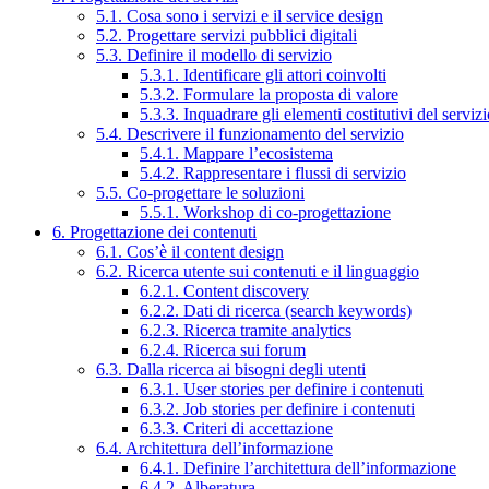
5.1. Cosa sono i servizi e il service design
5.2. Progettare servizi pubblici digitali
5.3. Definire il modello di servizio
5.3.1. Identificare gli attori coinvolti
5.3.2. Formulare la proposta di valore
5.3.3. Inquadrare gli elementi costitutivi del serviz
5.4. Descrivere il funzionamento del servizio
5.4.1. Mappare l’ecosistema
5.4.2. Rappresentare i flussi di servizio
5.5. Co-progettare le soluzioni
5.5.1. Workshop di co-progettazione
6. Progettazione dei contenuti
6.1. Cos’è il content design
6.2. Ricerca utente sui contenuti e il linguaggio
6.2.1. Content discovery
6.2.2. Dati di ricerca (search keywords)
6.2.3. Ricerca tramite analytics
6.2.4. Ricerca sui forum
6.3. Dalla ricerca ai bisogni degli utenti
6.3.1. User stories per definire i contenuti
6.3.2. Job stories per definire i contenuti
6.3.3. Criteri di accettazione
6.4. Architettura dell’informazione
6.4.1. Definire l’architettura dell’informazione
6.4.2. Alberatura