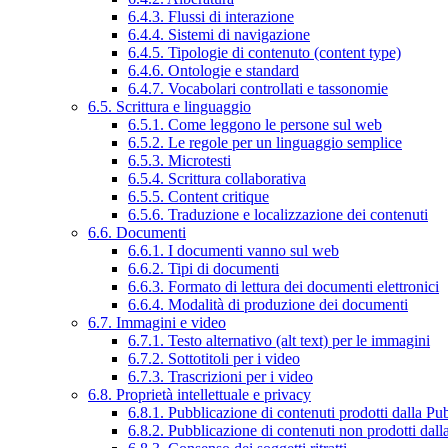
6.4.3. Flussi di interazione
6.4.4. Sistemi di navigazione
6.4.5. Tipologie di contenuto (content type)
6.4.6. Ontologie e standard
6.4.7. Vocabolari controllati e tassonomie
6.5. Scrittura e linguaggio
6.5.1. Come leggono le persone sul web
6.5.2. Le regole per un linguaggio semplice
6.5.3. Microtesti
6.5.4. Scrittura collaborativa
6.5.5. Content critique
6.5.6. Traduzione e localizzazione dei contenuti
6.6. Documenti
6.6.1. I documenti vanno sul web
6.6.2. Tipi di documenti
6.6.3. Formato di lettura dei documenti elettronici
6.6.4. Modalità di produzione dei documenti
6.7. Immagini e video
6.7.1. Testo alternativo (alt text) per le immagini
6.7.2. Sottotitoli per i video
6.7.3. Trascrizioni per i video
6.8. Proprietà intellettuale e privacy
6.8.1. Pubblicazione di contenuti prodotti dalla P
6.8.2. Pubblicazione di contenuti non prodotti dal