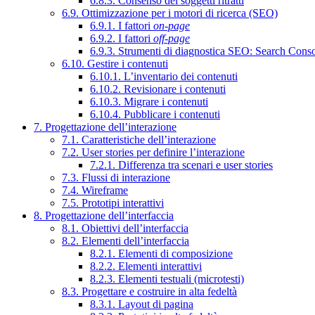
6.8.3. Consenso dei soggetti ritratti
6.9. Ottimizzazione per i motori di ricerca (SEO)
6.9.1. I fattori
on-page
6.9.2. I fattori
off-page
6.9.3. Strumenti di diagnostica SEO: Search Cons
6.10. Gestire i contenuti
6.10.1. L’inventario dei contenuti
6.10.2. Revisionare i contenuti
6.10.3. Migrare i contenuti
6.10.4. Pubblicare i contenuti
7. Progettazione dell’interazione
7.1. Caratteristiche dell’interazione
7.2. User stories per definire l’interazione
7.2.1. Differenza tra scenari e user stories
7.3. Flussi di interazione
7.4. Wireframe
7.5. Prototipi interattivi
8. Progettazione dell’interfaccia
8.1. Obiettivi dell’interfaccia
8.2. Elementi dell’interfaccia
8.2.1. Elementi di composizione
8.2.2. Elementi interattivi
8.2.3. Elementi testuali (microtesti)
8.3. Progettare e costruire in alta fedeltà
8.3.1. Layout di pagina