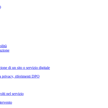
)
ilità
azione
ione di un sito o servizio digitale
va privacy, riferimenti DPO
olti nel servizio
ntervento