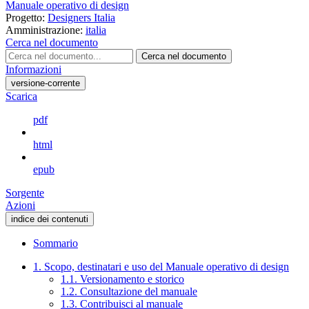
Manuale operativo di design
Progetto:
Designers Italia
Amministrazione:
italia
Cerca nel documento
Cerca nel documento
Informazioni
versione-corrente
Scarica
pdf
html
epub
Sorgente
Azioni
indice dei contenuti
Sommario
1. Scopo, destinatari e uso del Manuale operativo di design
1.1. Versionamento e storico
1.2. Consultazione del manuale
1.3. Contribuisci al manuale