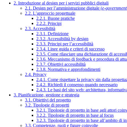
2. Introduzione al design per i servizi pubblici digitali
2.1. Design per l’amministrazione digitale (
e-government
2.2. L’approccio progettuale
2.2.1. Buone pratiche
2.2.2. Principi
2.3. Accessibilità
2.3.1. Definizione
2.3.2. Accessibilità by design
2.3.3. Principi per l’accessibilità
2.3.4. Linee guida e criteri di successo
2.3.5. Come rilasciare una dichiarazione di accessib
2.3.6. Meccanismo di feedback e procedura di attu
2.3.7. Obiettivi accessibilità
2.3.8. Normativa e approfondimenti
2.4. Privacy
2.4.1. Come rispettare la privacy sin dalla progettaz
2.4.2. Richiedi il consenso quando necessario
2.4.3. Le basi del sito web: architettura, informati
3. Pianificazione, gestione e strategia
3.1. Obiettivi del progetto
3.2. Tipologie di progetti
3.2.1. Tipologie di progetto in base agli attori coinv
3.2.2. Tipologie di progetto in base al focus
3.2.3. Tipologie di progetto in base all’ambito di i
3.3. Competenze, ruoli e figure coinvolte