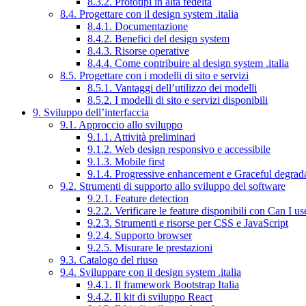
8.3.2. Prototipi in alta fedeltà
8.4. Progettare con il design system .italia
8.4.1. Documentazione
8.4.2. Benefici del design system
8.4.3. Risorse operative
8.4.4. Come contribuire al design system .italia
8.5. Progettare con i modelli di sito e servizi
8.5.1. Vantaggi dell’utilizzo dei modelli
8.5.2. I modelli di sito e servizi disponibili
9. Sviluppo dell’interfaccia
9.1. Approccio allo sviluppo
9.1.1. Attività preliminari
9.1.2. Web design responsivo e accessibile
9.1.3. Mobile first
9.1.4. Progressive enhancement e Graceful degrad
9.2. Strumenti di supporto allo sviluppo del software
9.2.1. Feature detection
9.2.2. Verificare le feature disponibili con Can I us
9.2.3. Strumenti e risorse per CSS e JavaScript
9.2.4. Supporto browser
9.2.5. Misurare le prestazioni
9.3. Catalogo del riuso
9.4. Sviluppare con il design system .italia
9.4.1. Il framework Bootstrap Italia
9.4.2. Il kit di sviluppo React