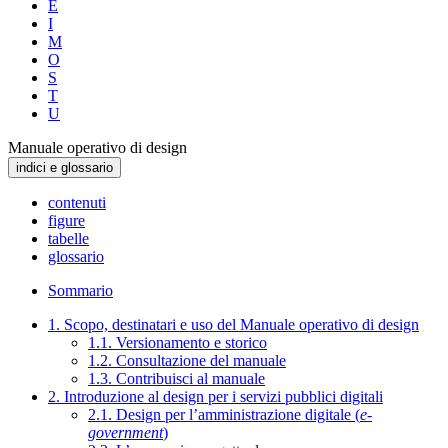
E
I
M
O
S
T
U
Manuale operativo di design
indici e glossario
contenuti
figure
tabelle
glossario
Sommario
1. Scopo, destinatari e uso del Manuale operativo di design
1.1. Versionamento e storico
1.2. Consultazione del manuale
1.3. Contribuisci al manuale
2. Introduzione al design per i servizi pubblici digitali
2.1. Design per l’amministrazione digitale (
e-
government
)