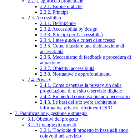
2.2. L’approccio progettuale
2.2.1. Buone pratiche
2.2.2. Principi
2.3. Accessibilità
2.3.1. Definizione
2.3.2. Accessibilità by design
2.3.3. Principi per l’accessibilità
2.3.4. Linee guida e criteri di successo
2.3.5. Come rilasciare una dichiarazione di
accessibilità
2.3.6. Meccanismo di feedback e procedura di
attuazione
2.3.7. Obiettivi accessibilità
2.3.8. Normativa e approfondimenti
2.4. Privacy
2.4.1. Come rispettare la privacy sin dalla
progettazione di un sito o servizio digitale
2.4.2. Richiedi il consenso quando necessario
2.4.3. Le basi del sito web: architettura,
informativa privacy, riferimenti DPO
3. Pianificazione, gestione e strategia
3.1. Obiettivi del progetto
3.2. Tipologie di progetti
3.2.1. Tipologie di progetto in base agli attori
coinvolti nel servizio