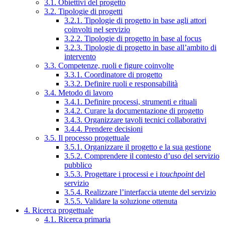
3.1. Obiettivi del progetto
3.2. Tipologie di progetti
3.2.1. Tipologie di progetto in base agli attori
coinvolti nel servizio
3.2.2. Tipologie di progetto in base al focus
3.2.3. Tipologie di progetto in base all’ambito di
intervento
3.3. Competenze, ruoli e figure coinvolte
3.3.1. Coordinatore di progetto
3.3.2. Definire ruoli e responsabilità
3.4. Metodo di lavoro
3.4.1. Definire processi, strumenti e rituali
3.4.2. Curare la documentazione di progetto
3.4.3. Organizzare tavoli tecnici collaborativi
3.4.4. Prendere decisioni
3.5. Il processo progettuale
3.5.1. Organizzare il progetto e la sua gestione
3.5.2. Comprendere il contesto d’uso del servizio
pubblico
3.5.3. Progettare i processi e i
touchpoint
del
servizio
3.5.4. Realizzare l’interfaccia utente del servizio
3.5.5. Validare la soluzione ottenuta
4. Ricerca progettuale
4.1. Ricerca primaria