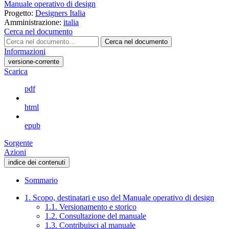
Manuale operativo di design
Progetto:
Designers Italia
Amministrazione:
italia
Cerca nel documento
Cerca nel documento
Informazioni
versione-corrente
Scarica
pdf
html
epub
Sorgente
Azioni
indice dei contenuti
Sommario
1. Scopo, destinatari e uso del Manuale operativo di design
1.1. Versionamento e storico
1.2. Consultazione del manuale
1.3. Contribuisci al manuale