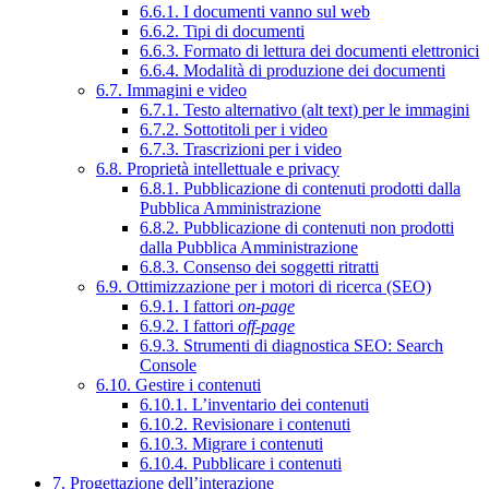
6.6.1. I documenti vanno sul web
6.6.2. Tipi di documenti
6.6.3. Formato di lettura dei documenti elettronici
6.6.4. Modalità di produzione dei documenti
6.7. Immagini e video
6.7.1. Testo alternativo (alt text) per le immagini
6.7.2. Sottotitoli per i video
6.7.3. Trascrizioni per i video
6.8. Proprietà intellettuale e privacy
6.8.1. Pubblicazione di contenuti prodotti dalla
Pubblica Amministrazione
6.8.2. Pubblicazione di contenuti non prodotti
dalla Pubblica Amministrazione
6.8.3. Consenso dei soggetti ritratti
6.9. Ottimizzazione per i motori di ricerca (SEO)
6.9.1. I fattori
on-page
6.9.2. I fattori
off-page
6.9.3. Strumenti di diagnostica SEO: Search
Console
6.10. Gestire i contenuti
6.10.1. L’inventario dei contenuti
6.10.2. Revisionare i contenuti
6.10.3. Migrare i contenuti
6.10.4. Pubblicare i contenuti
7. Progettazione dell’interazione