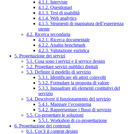
4.1.1. Interviste
4.1.2. Questionari
4.1.3. Test di usabilità
4.1.4. Web analytics
4.1.5. Strumenti di mappatura dell’esperienza
utente
4.2. Ricerca secondaria
4.2.1. Ricerca documentale
4.2.2. Analisi benchmark
4.2.3. Valutazione euristica
5. Progettazione dei servizi
5.1. Cosa sono i servizi e il service design
5.2. Progettare servizi pubblici digitali
5.3. Definire il modello di servizio
5.3.1. Identificare gli attori coinvolti
5.3.2. Formulare la proposta di valore
5.3.3. Inquadrare gli elementi costitutivi del
servizio
5.4. Descrivere il funzionamento del servizio
5.4.1. Mappare l’ecosistema
5.4.2. Rappresentare i flussi di servizio
5.5. Co-progettare le soluzioni
5.5.1. Workshop di co-progettazione
6. Progettazione dei contenuti
6.1. Cos’è il content design