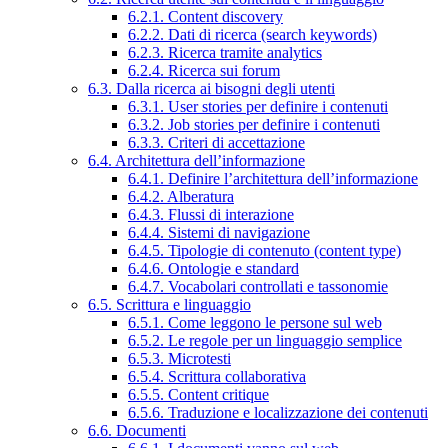
6.2.1. Content discovery
6.2.2. Dati di ricerca (search keywords)
6.2.3. Ricerca tramite analytics
6.2.4. Ricerca sui forum
6.3. Dalla ricerca ai bisogni degli utenti
6.3.1. User stories per definire i contenuti
6.3.2. Job stories per definire i contenuti
6.3.3. Criteri di accettazione
6.4. Architettura dell’informazione
6.4.1. Definire l’architettura dell’informazione
6.4.2. Alberatura
6.4.3. Flussi di interazione
6.4.4. Sistemi di navigazione
6.4.5. Tipologie di contenuto (content type)
6.4.6. Ontologie e standard
6.4.7. Vocabolari controllati e tassonomie
6.5. Scrittura e linguaggio
6.5.1. Come leggono le persone sul web
6.5.2. Le regole per un linguaggio semplice
6.5.3. Microtesti
6.5.4. Scrittura collaborativa
6.5.5. Content critique
6.5.6. Traduzione e localizzazione dei contenuti
6.6. Documenti