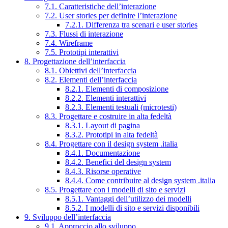
7.1. Caratteristiche dell’interazione
7.2. User stories per definire l’interazione
7.2.1. Differenza tra scenari e user stories
7.3. Flussi di interazione
7.4. Wireframe
7.5. Prototipi interattivi
8. Progettazione dell’interfaccia
8.1. Obiettivi dell’interfaccia
8.2. Elementi dell’interfaccia
8.2.1. Elementi di composizione
8.2.2. Elementi interattivi
8.2.3. Elementi testuali (microtesti)
8.3. Progettare e costruire in alta fedeltà
8.3.1. Layout di pagina
8.3.2. Prototipi in alta fedeltà
8.4. Progettare con il design system .italia
8.4.1. Documentazione
8.4.2. Benefici del design system
8.4.3. Risorse operative
8.4.4. Come contribuire al design system .italia
8.5. Progettare con i modelli di sito e servizi
8.5.1. Vantaggi dell’utilizzo dei modelli
8.5.2. I modelli di sito e servizi disponibili
9. Sviluppo dell’interfaccia
9.1. Approccio allo sviluppo