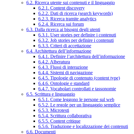
6.2. Ricerca utente sui contenuti e il linguaggio
6.2.1. Content discovery
6.2.2. Dati di ricerca (search keywords)
6.2.3. Ricerca tramite analytics
6.2.4. Ricerca sui forum
6.3. Dalla ricerca ai bisogni degli utenti
6.3.1. User stories per definire i contenuti
6.3.2. Job stories per definire i contenuti
6.3.3. Criteri di accettazione
6.4. Architettura dell’informazione
6.4.1. Definire l’architettura dell’informazione
6.4.2. Alberatura
6.4.3. Flussi di interazione
6.4.4. Sistemi di navigazione
6.4.5. Tipologie di contenuto (content type)
6.4.6. Ontologie e standard
6.4.7. Vocabolari controllati e tassonomie
6.5. Scrittura e linguaggio
6.5.1. Come leggono le persone sul web
6.5.2. Le regole per un linguaggio semplice
6.5.3. Microtesti
6.5.4. Scrittura collaborativa
6.5.5. Content critique
6.5.6. Traduzione e localizzazione dei contenuti
6.6. Documenti