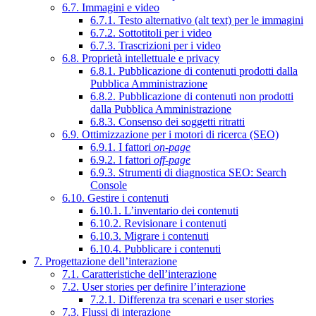
6.7. Immagini e video
6.7.1. Testo alternativo (alt text) per le immagini
6.7.2. Sottotitoli per i video
6.7.3. Trascrizioni per i video
6.8. Proprietà intellettuale e privacy
6.8.1. Pubblicazione di contenuti prodotti dalla
Pubblica Amministrazione
6.8.2. Pubblicazione di contenuti non prodotti
dalla Pubblica Amministrazione
6.8.3. Consenso dei soggetti ritratti
6.9. Ottimizzazione per i motori di ricerca (SEO)
6.9.1. I fattori
on-page
6.9.2. I fattori
off-page
6.9.3. Strumenti di diagnostica SEO: Search
Console
6.10. Gestire i contenuti
6.10.1. L’inventario dei contenuti
6.10.2. Revisionare i contenuti
6.10.3. Migrare i contenuti
6.10.4. Pubblicare i contenuti
7. Progettazione dell’interazione
7.1. Caratteristiche dell’interazione
7.2. User stories per definire l’interazione
7.2.1. Differenza tra scenari e user stories
7.3. Flussi di interazione