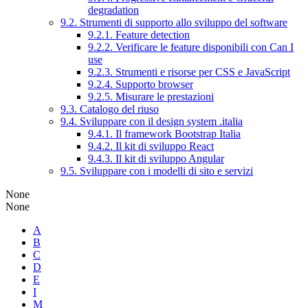
degradation
9.2. Strumenti di supporto allo sviluppo del software
9.2.1. Feature detection
9.2.2. Verificare le feature disponibili con Can I
use
9.2.3. Strumenti e risorse per CSS e JavaScript
9.2.4. Supporto browser
9.2.5. Misurare le prestazioni
9.3. Catalogo del riuso
9.4. Sviluppare con il design system .italia
9.4.1. Il framework Bootstrap Italia
9.4.2. Il kit di sviluppo React
9.4.3. Il kit di sviluppo Angular
9.5. Sviluppare con i modelli di sito e servizi
None
None
A
B
C
D
E
I
M