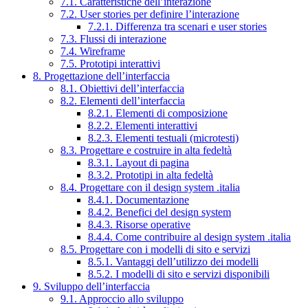
7.1. Caratteristiche dell’interazione
7.2. User stories per definire l’interazione
7.2.1. Differenza tra scenari e user stories
7.3. Flussi di interazione
7.4. Wireframe
7.5. Prototipi interattivi
8. Progettazione dell’interfaccia
8.1. Obiettivi dell’interfaccia
8.2. Elementi dell’interfaccia
8.2.1. Elementi di composizione
8.2.2. Elementi interattivi
8.2.3. Elementi testuali (microtesti)
8.3. Progettare e costruire in alta fedeltà
8.3.1. Layout di pagina
8.3.2. Prototipi in alta fedeltà
8.4. Progettare con il design system .italia
8.4.1. Documentazione
8.4.2. Benefici del design system
8.4.3. Risorse operative
8.4.4. Come contribuire al design system .italia
8.5. Progettare con i modelli di sito e servizi
8.5.1. Vantaggi dell’utilizzo dei modelli
8.5.2. I modelli di sito e servizi disponibili
9. Sviluppo dell’interfaccia
9.1. Approccio allo sviluppo