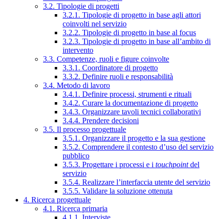
3.2. Tipologie di progetti
3.2.1. Tipologie di progetto in base agli attori
coinvolti nel servizio
3.2.2. Tipologie di progetto in base al focus
3.2.3. Tipologie di progetto in base all’ambito di
intervento
3.3. Competenze, ruoli e figure coinvolte
3.3.1. Coordinatore di progetto
3.3.2. Definire ruoli e responsabilità
3.4. Metodo di lavoro
3.4.1. Definire processi, strumenti e rituali
3.4.2. Curare la documentazione di progetto
3.4.3. Organizzare tavoli tecnici collaborativi
3.4.4. Prendere decisioni
3.5. Il processo progettuale
3.5.1. Organizzare il progetto e la sua gestione
3.5.2. Comprendere il contesto d’uso del servizio
pubblico
3.5.3. Progettare i processi e i
touchpoint
del
servizio
3.5.4. Realizzare l’interfaccia utente del servizio
3.5.5. Validare la soluzione ottenuta
4. Ricerca progettuale
4.1. Ricerca primaria
4.1.1. Interviste