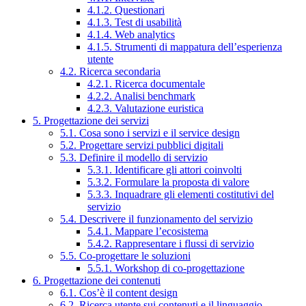
4.1.2. Questionari
4.1.3. Test di usabilità
4.1.4. Web analytics
4.1.5. Strumenti di mappatura dell’esperienza
utente
4.2. Ricerca secondaria
4.2.1. Ricerca documentale
4.2.2. Analisi benchmark
4.2.3. Valutazione euristica
5. Progettazione dei servizi
5.1. Cosa sono i servizi e il service design
5.2. Progettare servizi pubblici digitali
5.3. Definire il modello di servizio
5.3.1. Identificare gli attori coinvolti
5.3.2. Formulare la proposta di valore
5.3.3. Inquadrare gli elementi costitutivi del
servizio
5.4. Descrivere il funzionamento del servizio
5.4.1. Mappare l’ecosistema
5.4.2. Rappresentare i flussi di servizio
5.5. Co-progettare le soluzioni
5.5.1. Workshop di co-progettazione
6. Progettazione dei contenuti
6.1. Cos’è il content design
6.2. Ricerca utente sui contenuti e il linguaggio