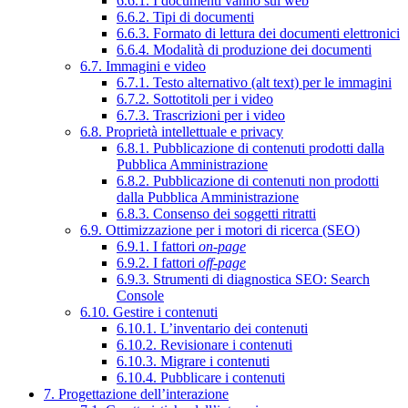
6.6.1. I documenti vanno sul web
6.6.2. Tipi di documenti
6.6.3. Formato di lettura dei documenti elettronici
6.6.4. Modalità di produzione dei documenti
6.7. Immagini e video
6.7.1. Testo alternativo (alt text) per le immagini
6.7.2. Sottotitoli per i video
6.7.3. Trascrizioni per i video
6.8. Proprietà intellettuale e privacy
6.8.1. Pubblicazione di contenuti prodotti dalla
Pubblica Amministrazione
6.8.2. Pubblicazione di contenuti non prodotti
dalla Pubblica Amministrazione
6.8.3. Consenso dei soggetti ritratti
6.9. Ottimizzazione per i motori di ricerca (SEO)
6.9.1. I fattori
on-page
6.9.2. I fattori
off-page
6.9.3. Strumenti di diagnostica SEO: Search
Console
6.10. Gestire i contenuti
6.10.1. L’inventario dei contenuti
6.10.2. Revisionare i contenuti
6.10.3. Migrare i contenuti
6.10.4. Pubblicare i contenuti
7. Progettazione dell’interazione