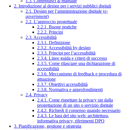
1.3. Contribuisci al manuale
2. Introduzione al design per i servizi pubblici digitali
2.1. Design per l’amministrazione digitale (
e-
government
)
2.2. L’approccio progettuale
2.2.1. Buone pratiche
2.2.2. Principi
2.3. Accessibilità
2.3.1. Definizione
2.3.2. Accessibilità by design
2.3.3. Principi per l’accessibilità
2.3.4. Linee guida e criteri di successo
2.3.5. Come rilasciare una dichiarazione di
accessibilità
2.3.6. Meccanismo di feedback e procedura di
attuazione
2.3.7. Obiettivi accessibilità
2.3.8. Normativa e approfondimenti
2.4. Privacy
2.4.1. Come rispettare la privacy sin dalla
progettazione di un sito o servizio digitale
2.4.2. Richiedi il consenso quando necessario
2.4.3. Le basi del sito web: architettura,
informativa privacy, riferimenti DPO
3. Pianificazione, gestione e strategia