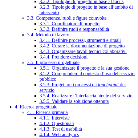
3.2.2. Tipologie di progetto in base al focus
3.2.3. Tipologie di progetto in base all’ambito di
intervento
3.3. Competenze, ruoli e figure coinvolte
3.3.1. Coordinatore di progetto
3.3.2. Definire ruoli e responsabilità
3.4. Metodo di lavoro
3.4.1. Definire processi, strumenti e rituali
3.4.2. Curare la documentazione di progetto
3.4.3. Organizzare tavoli tecnici collaborativi
3.4.4. Prendere decisioni
3.5. Il processo progettuale
3.5.1. Organizzare il progetto e la sua gestione
3.5.2. Comprendere il contesto d’uso del servizio
pubblico
3.5.3. Progettare i processi e i
touchpoint
del
servizio
3.5.4. Realizzare l’interfaccia utente del servizio
3.5.5. Validare la soluzione ottenuta
4. Ricerca progettuale
4.1. Ricerca primaria
4.1.1. Interviste
4.1.2. Questionari
4.1.3. Test di usabilità
4.1.4. Web analytics