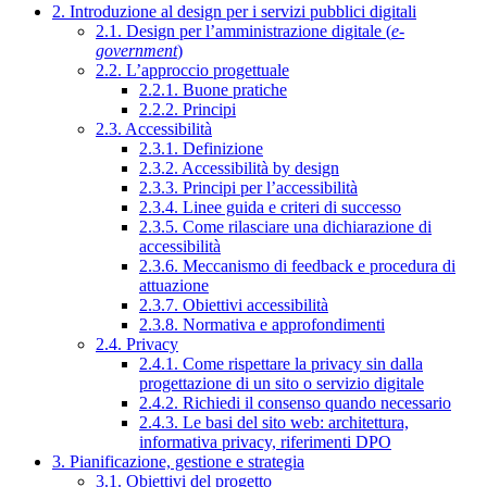
2. Introduzione al design per i servizi pubblici digitali
2.1. Design per l’amministrazione digitale (
e-
government
)
2.2. L’approccio progettuale
2.2.1. Buone pratiche
2.2.2. Principi
2.3. Accessibilità
2.3.1. Definizione
2.3.2. Accessibilità by design
2.3.3. Principi per l’accessibilità
2.3.4. Linee guida e criteri di successo
2.3.5. Come rilasciare una dichiarazione di
accessibilità
2.3.6. Meccanismo di feedback e procedura di
attuazione
2.3.7. Obiettivi accessibilità
2.3.8. Normativa e approfondimenti
2.4. Privacy
2.4.1. Come rispettare la privacy sin dalla
progettazione di un sito o servizio digitale
2.4.2. Richiedi il consenso quando necessario
2.4.3. Le basi del sito web: architettura,
informativa privacy, riferimenti DPO
3. Pianificazione, gestione e strategia
3.1. Obiettivi del progetto