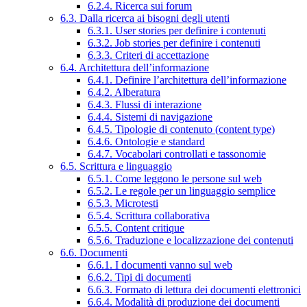
6.2.4. Ricerca sui forum
6.3. Dalla ricerca ai bisogni degli utenti
6.3.1. User stories per definire i contenuti
6.3.2. Job stories per definire i contenuti
6.3.3. Criteri di accettazione
6.4. Architettura dell’informazione
6.4.1. Definire l’architettura dell’informazione
6.4.2. Alberatura
6.4.3. Flussi di interazione
6.4.4. Sistemi di navigazione
6.4.5. Tipologie di contenuto (content type)
6.4.6. Ontologie e standard
6.4.7. Vocabolari controllati e tassonomie
6.5. Scrittura e linguaggio
6.5.1. Come leggono le persone sul web
6.5.2. Le regole per un linguaggio semplice
6.5.3. Microtesti
6.5.4. Scrittura collaborativa
6.5.5. Content critique
6.5.6. Traduzione e localizzazione dei contenuti
6.6. Documenti
6.6.1. I documenti vanno sul web
6.6.2. Tipi di documenti
6.6.3. Formato di lettura dei documenti elettronici
6.6.4. Modalità di produzione dei documenti