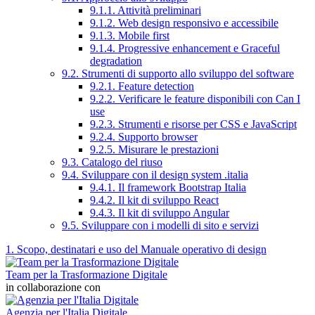
9.1.1. Attività preliminari
9.1.2. Web design responsivo e accessibile
9.1.3. Mobile first
9.1.4. Progressive enhancement e Graceful
degradation
9.2. Strumenti di supporto allo sviluppo del software
9.2.1. Feature detection
9.2.2. Verificare le feature disponibili con Can I
use
9.2.3. Strumenti e risorse per CSS e JavaScript
9.2.4. Supporto browser
9.2.5. Misurare le prestazioni
9.3. Catalogo del riuso
9.4. Sviluppare con il design system .italia
9.4.1. Il framework Bootstrap Italia
9.4.2. Il kit di sviluppo React
9.4.3. Il kit di sviluppo Angular
9.5. Sviluppare con i modelli di sito e servizi
1. Scopo, destinatari e uso del Manuale operativo di design
Team per la Trasformazione Digitale
in collaborazione con
Agenzia per l'Italia Digitale