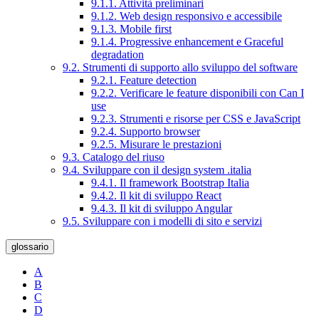
9.1.1. Attività preliminari
9.1.2. Web design responsivo e accessibile
9.1.3. Mobile first
9.1.4. Progressive enhancement e Graceful
degradation
9.2. Strumenti di supporto allo sviluppo del software
9.2.1. Feature detection
9.2.2. Verificare le feature disponibili con Can I
use
9.2.3. Strumenti e risorse per CSS e JavaScript
9.2.4. Supporto browser
9.2.5. Misurare le prestazioni
9.3. Catalogo del riuso
9.4. Sviluppare con il design system .italia
9.4.1. Il framework Bootstrap Italia
9.4.2. Il kit di sviluppo React
9.4.3. Il kit di sviluppo Angular
9.5. Sviluppare con i modelli di sito e servizi
glossario
A
B
C
D