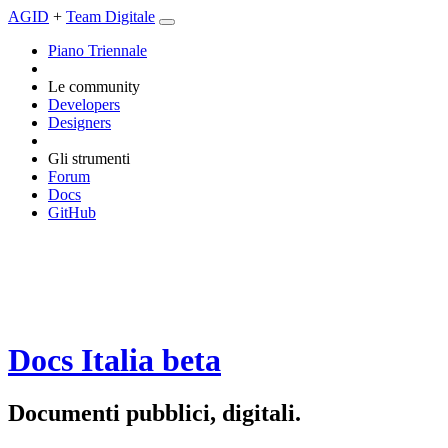
AGID
+
Team Digitale
Piano Triennale
Le community
Developers
Designers
Gli strumenti
Forum
Docs
GitHub
Docs Italia
beta
Documenti pubblici, digitali.