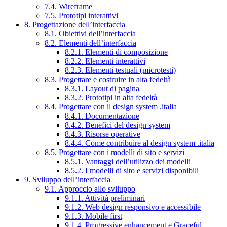
7.4. Wireframe
7.5. Prototipi interattivi
8. Progettazione dell’interfaccia
8.1. Obiettivi dell’interfaccia
8.2. Elementi dell’interfaccia
8.2.1. Elementi di composizione
8.2.2. Elementi interattivi
8.2.3. Elementi testuali (microtesti)
8.3. Progettare e costruire in alta fedeltà
8.3.1. Layout di pagina
8.3.2. Prototipi in alta fedeltà
8.4. Progettare con il design system .italia
8.4.1. Documentazione
8.4.2. Benefici del design system
8.4.3. Risorse operative
8.4.4. Come contribuire al design system .italia
8.5. Progettare con i modelli di sito e servizi
8.5.1. Vantaggi dell’utilizzo dei modelli
8.5.2. I modelli di sito e servizi disponibili
9. Sviluppo dell’interfaccia
9.1. Approccio allo sviluppo
9.1.1. Attività preliminari
9.1.2. Web design responsivo e accessibile
9.1.3. Mobile first
9.1.4. Progressive enhancement e Graceful