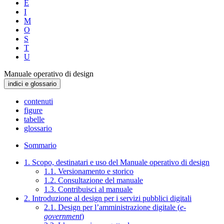
E
I
M
O
S
T
U
Manuale operativo di design
indici e glossario
contenuti
figure
tabelle
glossario
Sommario
1. Scopo, destinatari e uso del Manuale operativo di design
1.1. Versionamento e storico
1.2. Consultazione del manuale
1.3. Contribuisci al manuale
2. Introduzione al design per i servizi pubblici digitali
2.1. Design per l’amministrazione digitale (
e-
government
)