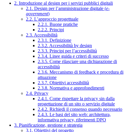
2. Introduzione al design per i servizi pubblici digitali
2.1. Design per l’amministrazione digitale (
e-
government
)
2.2. L’approccio progettuale
2.2.1. Buone pratiche
2.2.2. Principi
2.3. Accessibilità
2.3.1. Definizione
2.3.2. Accessibilità by design
2.3.3. Principi per l’accessibilità
2.3.4. Linee guida e criteri di successo
2.3.5. Come rilasciare una dichiarazione di
accessibilità
2.3.6. Meccanismo di feedback e procedura di
attuazione
2.3.7. Obiettivi accessibilità
2.3.8. Normativa e approfondimenti
2.4. Privacy
2.4.1. Come rispettare la privacy sin dalla
progettazione di un sito o servizio digitale
2.4.2. Richiedi il consenso quando necessario
2.4.3. Le basi del sito web: architettura,
informativa privacy, riferimenti DPO
3. Pianificazione, gestione e strategia
3.1. Obiettivi del progetto