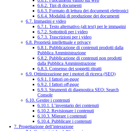
6.6.1. I documenti vanno sul web
6.6.2. Tipi di documenti
6.6.3. Formato di lettura dei documenti elettronici
6.6.4. Modalità di produzione dei documenti
6.7. Immagini e video
6.7.1. Testo alternativo (alt text) per le immagini
6.7.2. Sottotitoli per i video
6.7.3. Trascrizioni per i video
6.8. Proprietà intellettuale e privacy
6.8.1. Pubblicazione di contenuti prodotti dalla
Pubblica Amministrazione
6.8.2. Pubblicazione di contenuti non prodotti
dalla Pubblica Amministrazione
6.8.3. Consenso dei soggetti ritratti
6.9. Ottimizzazione per i motori di ricerca (SEO)
6.9.1. I fattori
on-page
6.9.2. I fattori
off-page
6.9.3. Strumenti di diagnostica SEO: Search
Console
6.10. Gestire i contenuti
6.10.1. L’inventario dei contenuti
6.10.2. Revisionare i contenuti
6.10.3. Migrare i contenuti
6.10.4. Pubblicare i contenuti
7. Progettazione dell’interazione