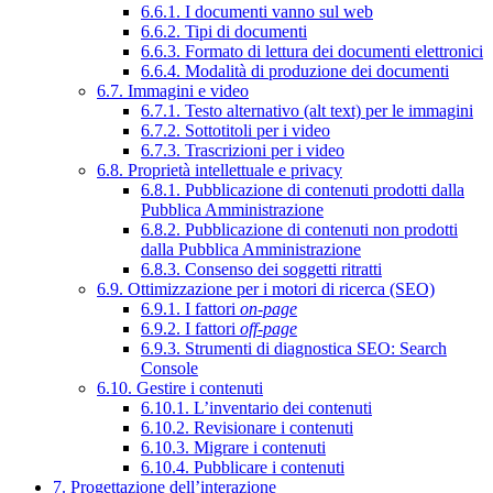
6.6.1. I documenti vanno sul web
6.6.2. Tipi di documenti
6.6.3. Formato di lettura dei documenti elettronici
6.6.4. Modalità di produzione dei documenti
6.7. Immagini e video
6.7.1. Testo alternativo (alt text) per le immagini
6.7.2. Sottotitoli per i video
6.7.3. Trascrizioni per i video
6.8. Proprietà intellettuale e privacy
6.8.1. Pubblicazione di contenuti prodotti dalla
Pubblica Amministrazione
6.8.2. Pubblicazione di contenuti non prodotti
dalla Pubblica Amministrazione
6.8.3. Consenso dei soggetti ritratti
6.9. Ottimizzazione per i motori di ricerca (SEO)
6.9.1. I fattori
on-page
6.9.2. I fattori
off-page
6.9.3. Strumenti di diagnostica SEO: Search
Console
6.10. Gestire i contenuti
6.10.1. L’inventario dei contenuti
6.10.2. Revisionare i contenuti
6.10.3. Migrare i contenuti
6.10.4. Pubblicare i contenuti
7. Progettazione dell’interazione