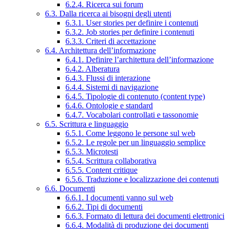
6.2.4. Ricerca sui forum
6.3. Dalla ricerca ai bisogni degli utenti
6.3.1. User stories per definire i contenuti
6.3.2. Job stories per definire i contenuti
6.3.3. Criteri di accettazione
6.4. Architettura dell’informazione
6.4.1. Definire l’architettura dell’informazione
6.4.2. Alberatura
6.4.3. Flussi di interazione
6.4.4. Sistemi di navigazione
6.4.5. Tipologie di contenuto (content type)
6.4.6. Ontologie e standard
6.4.7. Vocabolari controllati e tassonomie
6.5. Scrittura e linguaggio
6.5.1. Come leggono le persone sul web
6.5.2. Le regole per un linguaggio semplice
6.5.3. Microtesti
6.5.4. Scrittura collaborativa
6.5.5. Content critique
6.5.6. Traduzione e localizzazione dei contenuti
6.6. Documenti
6.6.1. I documenti vanno sul web
6.6.2. Tipi di documenti
6.6.3. Formato di lettura dei documenti elettronici
6.6.4. Modalità di produzione dei documenti