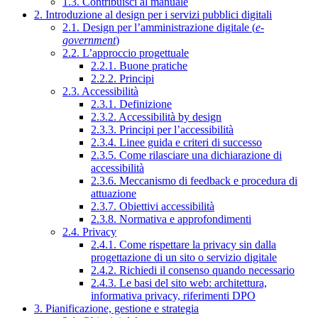
1.3. Contribuisci al manuale
2. Introduzione al design per i servizi pubblici digitali
2.1. Design per l’amministrazione digitale (
e-
government
)
2.2. L’approccio progettuale
2.2.1. Buone pratiche
2.2.2. Principi
2.3. Accessibilità
2.3.1. Definizione
2.3.2. Accessibilità by design
2.3.3. Principi per l’accessibilità
2.3.4. Linee guida e criteri di successo
2.3.5. Come rilasciare una dichiarazione di
accessibilità
2.3.6. Meccanismo di feedback e procedura di
attuazione
2.3.7. Obiettivi accessibilità
2.3.8. Normativa e approfondimenti
2.4. Privacy
2.4.1. Come rispettare la privacy sin dalla
progettazione di un sito o servizio digitale
2.4.2. Richiedi il consenso quando necessario
2.4.3. Le basi del sito web: architettura,
informativa privacy, riferimenti DPO
3. Pianificazione, gestione e strategia