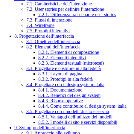
7.1. Caratteristiche dell’interazione
7.2. User stories per definire l’interazione
7.2.1. Differenza tra scenari e user stories
7.3. Flussi di interazione
7.4. Wireframe
7.5. Prototipi interattivi
8. Progettazione dell’interfaccia
8.1. Obiettivi dell’interfaccia
8.2. Elementi dell’interfaccia
8.2.1. Elementi di composizione
8.2.2. Elementi interattivi
8.2.3. Elementi testuali (microtesti)
8.3. Progettare e costruire in alta fedeltà
8.3.1. Layout di pagina
8.3.2. Prototipi in alta fedeltà
8.4. Progettare con il design system .italia
8.4.1. Documentazione
8.4.2. Benefici del design system
8.4.3. Risorse operative
8.4.4. Come contribuire al design system .italia
8.5. Progettare con i modelli di sito e servizi
8.5.1. Vantaggi dell’utilizzo dei modelli
8.5.2. I modelli di sito e servizi disponibili
9. Sviluppo dell’interfaccia
9.1. Approccio allo sviluppo