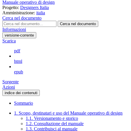
Manuale operativo di design
Progetto:
Designers Italia
Amministrazione:
italia
Cerca nel documento
Cerca nel documento
Informazioni
versione-corrente
Scarica
pdf
html
epub
Sorgente
Azioni
indice dei contenuti
Sommario
1. Scopo, destinatari e uso del Manuale operativo di design
1.1. Versionamento e storico
1.2. Consultazione del manuale
1.3. Contribuisci al manuale