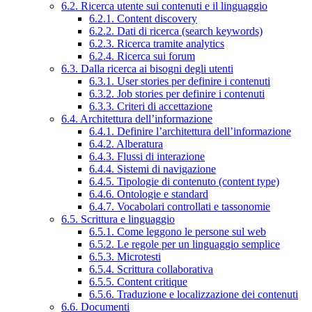
6.2. Ricerca utente sui contenuti e il linguaggio
6.2.1. Content discovery
6.2.2. Dati di ricerca (search keywords)
6.2.3. Ricerca tramite analytics
6.2.4. Ricerca sui forum
6.3. Dalla ricerca ai bisogni degli utenti
6.3.1. User stories per definire i contenuti
6.3.2. Job stories per definire i contenuti
6.3.3. Criteri di accettazione
6.4. Architettura dell’informazione
6.4.1. Definire l’architettura dell’informazione
6.4.2. Alberatura
6.4.3. Flussi di interazione
6.4.4. Sistemi di navigazione
6.4.5. Tipologie di contenuto (content type)
6.4.6. Ontologie e standard
6.4.7. Vocabolari controllati e tassonomie
6.5. Scrittura e linguaggio
6.5.1. Come leggono le persone sul web
6.5.2. Le regole per un linguaggio semplice
6.5.3. Microtesti
6.5.4. Scrittura collaborativa
6.5.5. Content critique
6.5.6. Traduzione e localizzazione dei contenuti
6.6. Documenti