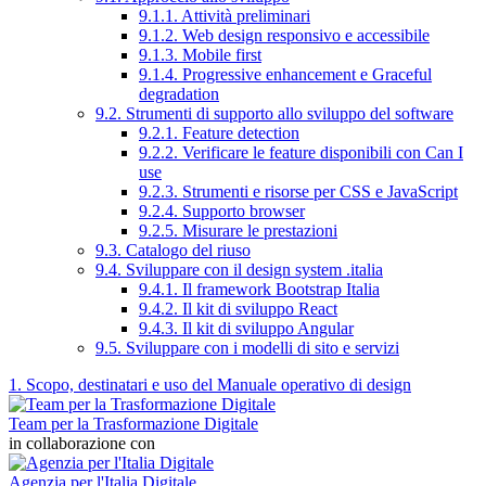
9.1.1. Attività preliminari
9.1.2. Web design responsivo e accessibile
9.1.3. Mobile first
9.1.4. Progressive enhancement e Graceful
degradation
9.2. Strumenti di supporto allo sviluppo del software
9.2.1. Feature detection
9.2.2. Verificare le feature disponibili con Can I
use
9.2.3. Strumenti e risorse per CSS e JavaScript
9.2.4. Supporto browser
9.2.5. Misurare le prestazioni
9.3. Catalogo del riuso
9.4. Sviluppare con il design system .italia
9.4.1. Il framework Bootstrap Italia
9.4.2. Il kit di sviluppo React
9.4.3. Il kit di sviluppo Angular
9.5. Sviluppare con i modelli di sito e servizi
1. Scopo, destinatari e uso del Manuale operativo di design
Team per la Trasformazione Digitale
in collaborazione con
Agenzia per l'Italia Digitale