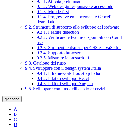
9.1.1. Attività preliminari
9.1.2. Web design responsivo e accessibile
9.1.3. Mobile first
9.1.4. Progressive enhancement e Graceful
degradation
9.2. Strumenti di supporto allo sviluppo del software
9.2.1. Feature detection
9.2.2. Verificare le feature disponibili con Can I
use
9.2.3. Strumenti e risorse per CSS e JavaScript
9.2.4. Supporto browser
9.2.5. Misurare le prestazioni
9.3. Catalogo del riuso
9.4. Sviluppare con il design system .italia
9.4.1. Il framework Bootstrap Italia
9.4.2. Il kit di sviluppo React
9.4.3. Il kit di sviluppo Angular
9.5. Sviluppare con i modelli di sito e servizi
glossario
A
B
C
D