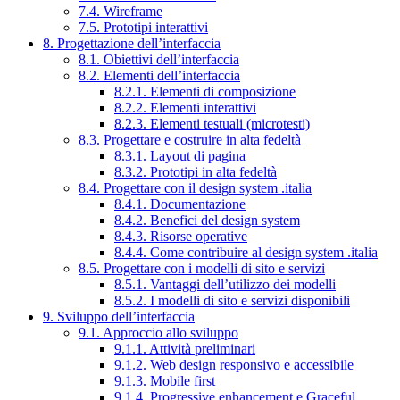
7.4. Wireframe
7.5. Prototipi interattivi
8. Progettazione dell’interfaccia
8.1. Obiettivi dell’interfaccia
8.2. Elementi dell’interfaccia
8.2.1. Elementi di composizione
8.2.2. Elementi interattivi
8.2.3. Elementi testuali (microtesti)
8.3. Progettare e costruire in alta fedeltà
8.3.1. Layout di pagina
8.3.2. Prototipi in alta fedeltà
8.4. Progettare con il design system .italia
8.4.1. Documentazione
8.4.2. Benefici del design system
8.4.3. Risorse operative
8.4.4. Come contribuire al design system .italia
8.5. Progettare con i modelli di sito e servizi
8.5.1. Vantaggi dell’utilizzo dei modelli
8.5.2. I modelli di sito e servizi disponibili
9. Sviluppo dell’interfaccia
9.1. Approccio allo sviluppo
9.1.1. Attività preliminari
9.1.2. Web design responsivo e accessibile
9.1.3. Mobile first
9.1.4. Progressive enhancement e Graceful