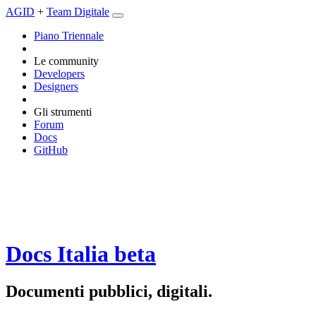
AGID
+
Team Digitale
Piano Triennale
Le community
Developers
Designers
Gli strumenti
Forum
Docs
GitHub
Docs Italia
beta
Documenti pubblici, digitali.