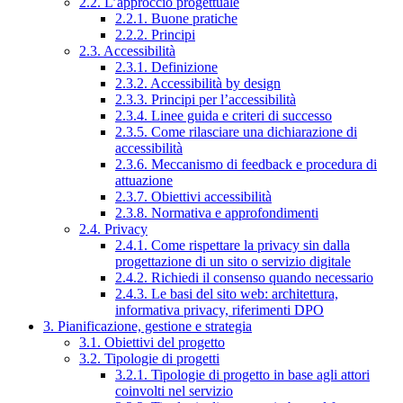
2.2. L’approccio progettuale
2.2.1. Buone pratiche
2.2.2. Principi
2.3. Accessibilità
2.3.1. Definizione
2.3.2. Accessibilità by design
2.3.3. Principi per l’accessibilità
2.3.4. Linee guida e criteri di successo
2.3.5. Come rilasciare una dichiarazione di
accessibilità
2.3.6. Meccanismo di feedback e procedura di
attuazione
2.3.7. Obiettivi accessibilità
2.3.8. Normativa e approfondimenti
2.4. Privacy
2.4.1. Come rispettare la privacy sin dalla
progettazione di un sito o servizio digitale
2.4.2. Richiedi il consenso quando necessario
2.4.3. Le basi del sito web: architettura,
informativa privacy, riferimenti DPO
3. Pianificazione, gestione e strategia
3.1. Obiettivi del progetto
3.2. Tipologie di progetti
3.2.1. Tipologie di progetto in base agli attori
coinvolti nel servizio