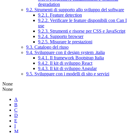
degradation
9.2. Strumenti di supporto allo sviluppo del software
9.2.1. Feature detection
9.2.2. Verificare le feature disponibili con Can I
use
9.2.3. Strumenti e risorse per CSS e JavaScript
9.2.4. Supporto browser
9.2.5. Misurare le prestazioni
9.3. Catalogo del riuso
9.4. Sviluppare con il design system .italia
9.4.1. Il framework Bootstrap Italia
9.4.2. Il kit di sviluppo React
9.4.3. Il kit di sviluppo Angular
9.5. Sviluppare con i modelli di sito e servizi
None
None
A
B
C
D
E
I
M