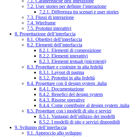
7.1. Caratteristiche dell’interazione
7.2. User stories per definire l’interazione
7.2.1. Differenza tra scenari e user stories
7.3. Flussi di interazione
7.4. Wireframe
7.5. Prototipi interattivi
8. Progettazione dell’interfaccia
8.1. Obiettivi dell’interfaccia
8.2. Elementi dell’interfaccia
8.2.1. Elementi di composizione
8.2.2. Elementi interattivi
8.2.3. Elementi testuali (microtesti)
8.3. Progettare e costruire in alta fedeltà
8.3.1. Layout di pagina
8.3.2. Prototipi in alta fedeltà
8.4. Progettare con il design system .italia
8.4.1. Documentazione
8.4.2. Benefici del design system
8.4.3. Risorse operative
8.4.4. Come contribuire al design system .italia
8.5. Progettare con i modelli di sito e servizi
8.5.1. Vantaggi dell’utilizzo dei modelli
8.5.2. I modelli di sito e servizi disponibili
9. Sviluppo dell’interfaccia
9.1. Approccio allo sviluppo