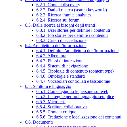
6.2.1. Content discovery
6.2.2. Dati di ricerca (search keywords)
6.2.3. Ricerca tramite analytics
6.2.4. Ricerca sui forum
6.3. Dalla ricerca ai bisogni degli utenti
6.3.1. User stories per definire i contenuti
6.3.2. Job stories per definire i contenuti
6.3.3. Criteri di accettazione
6.4. Architettura dell’informazione
6.4.1. Definire l’architettura dell’informazione
6.4.2. Alberatura
6.4.3. Flussi di interazione
6.4.4. Sistemi di navigazione
6.4.5. Tipologie di contenuto (content type)
6.4.6. Ontologie e standard
6.4.7. Vocabolari controllati e tassonomie
6.5. Scrittura e linguaggio
6.5.1. Come leggono le persone sul web
6.5.2. Le regole per un linguaggio semplice
6.5.3. Microtesti
6.5.4. Scrittura collaborativa
6.5.5. Content critique
6.5.6. Traduzione e localizzazione dei contenuti
6.6. Documenti