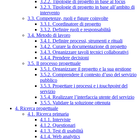
3.2.2. Tipologie di progetto in base al focus
3.2.3. Tipologie di progetto in base all’ambito di
intervento
3.3. Competenze, ruoli e figure coinvolte
3.3.1. Coordinatore di progetto
3.3.2. Definire ruoli e responsabilità
3.4. Metodo di lavoro
3.4.1. Definire processi, strumenti e rituali
3.4.2. Curare la documentazione di progetto
3.4.3. Organizzare tavoli tecnici collaborativi
3.4.4. Prendere decisioni
3.5. Il processo progettuale
3.5.1. Organizzare il progetto e la sua gestione
3.5.2. Comprendere il contesto d’uso del servizio
pubblico
3.5.3. Progettare i processi e i
touchpoint
del
servizio
3.5.4. Realizzare l’interfaccia utente del servizio
3.5.5. Validare la soluzione ottenuta
4. Ricerca progettuale
4.1. Ricerca primaria
4.1.1. Interviste
4.1.2. Questionari
4.1.3. Test di usabilità
4.1.4. Web analytics