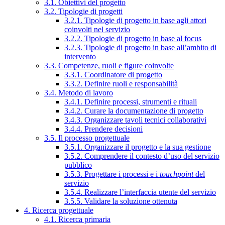
3.1. Obiettivi del progetto
3.2. Tipologie di progetti
3.2.1. Tipologie di progetto in base agli attori
coinvolti nel servizio
3.2.2. Tipologie di progetto in base al focus
3.2.3. Tipologie di progetto in base all’ambito di
intervento
3.3. Competenze, ruoli e figure coinvolte
3.3.1. Coordinatore di progetto
3.3.2. Definire ruoli e responsabilità
3.4. Metodo di lavoro
3.4.1. Definire processi, strumenti e rituali
3.4.2. Curare la documentazione di progetto
3.4.3. Organizzare tavoli tecnici collaborativi
3.4.4. Prendere decisioni
3.5. Il processo progettuale
3.5.1. Organizzare il progetto e la sua gestione
3.5.2. Comprendere il contesto d’uso del servizio
pubblico
3.5.3. Progettare i processi e i
touchpoint
del
servizio
3.5.4. Realizzare l’interfaccia utente del servizio
3.5.5. Validare la soluzione ottenuta
4. Ricerca progettuale
4.1. Ricerca primaria