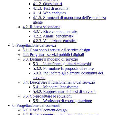
4.1.2. Questionari
4.1.3. Test di usabilità
4.1.4. Web analytics
4.1.5. Strumenti di mappatura dell’esperienza
utente
4.2. Ricerca secondaria
4.2.1. Ricerca documentale
4.2.2. Analisi benchmark
4.2.3. Valutazione euristica
5. Progettazione dei servizi
5.1. Cosa sono i servizi e il service design
5.2. Progettare servizi pubblici digitali
5.3. Definire il modello di servizio
5.3.1. Identificare gli attori coinvolti
5.3.2. Formulare la proposta di valore
5.3.3. Inquadrare gli elementi costitutivi del
servizio
5.4. Descrivere il funzionamento del servizio
5.4.1. Mappare l’ecosistema
5.4.2. Rappresentare i flussi di servizio
5.5. Co-progettare le soluzioni
5.5.1. Workshop di co-progettazione
6. Progettazione dei contenuti
6.1. Cos’è il content design
6.2. Ricerca utente sui contenuti e il linguaggio