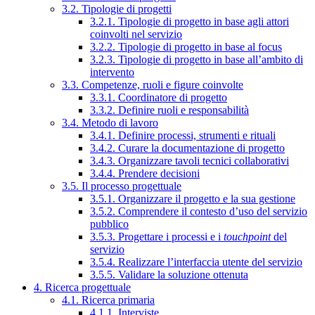
3.2. Tipologie di progetti
3.2.1. Tipologie di progetto in base agli attori
coinvolti nel servizio
3.2.2. Tipologie di progetto in base al focus
3.2.3. Tipologie di progetto in base all’ambito di
intervento
3.3. Competenze, ruoli e figure coinvolte
3.3.1. Coordinatore di progetto
3.3.2. Definire ruoli e responsabilità
3.4. Metodo di lavoro
3.4.1. Definire processi, strumenti e rituali
3.4.2. Curare la documentazione di progetto
3.4.3. Organizzare tavoli tecnici collaborativi
3.4.4. Prendere decisioni
3.5. Il processo progettuale
3.5.1. Organizzare il progetto e la sua gestione
3.5.2. Comprendere il contesto d’uso del servizio
pubblico
3.5.3. Progettare i processi e i
touchpoint
del
servizio
3.5.4. Realizzare l’interfaccia utente del servizio
3.5.5. Validare la soluzione ottenuta
4. Ricerca progettuale
4.1. Ricerca primaria
4.1.1. Interviste