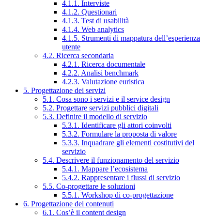
4.1.1. Interviste
4.1.2. Questionari
4.1.3. Test di usabilità
4.1.4. Web analytics
4.1.5. Strumenti di mappatura dell’esperienza
utente
4.2. Ricerca secondaria
4.2.1. Ricerca documentale
4.2.2. Analisi benchmark
4.2.3. Valutazione euristica
5. Progettazione dei servizi
5.1. Cosa sono i servizi e il service design
5.2. Progettare servizi pubblici digitali
5.3. Definire il modello di servizio
5.3.1. Identificare gli attori coinvolti
5.3.2. Formulare la proposta di valore
5.3.3. Inquadrare gli elementi costitutivi del
servizio
5.4. Descrivere il funzionamento del servizio
5.4.1. Mappare l’ecosistema
5.4.2. Rappresentare i flussi di servizio
5.5. Co-progettare le soluzioni
5.5.1. Workshop di co-progettazione
6. Progettazione dei contenuti
6.1. Cos’è il content design