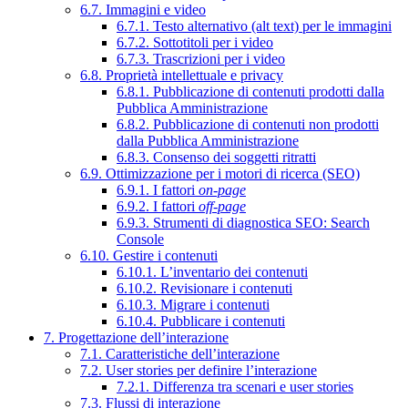
6.7. Immagini e video
6.7.1. Testo alternativo (alt text) per le immagini
6.7.2. Sottotitoli per i video
6.7.3. Trascrizioni per i video
6.8. Proprietà intellettuale e privacy
6.8.1. Pubblicazione di contenuti prodotti dalla
Pubblica Amministrazione
6.8.2. Pubblicazione di contenuti non prodotti
dalla Pubblica Amministrazione
6.8.3. Consenso dei soggetti ritratti
6.9. Ottimizzazione per i motori di ricerca (SEO)
6.9.1. I fattori
on-page
6.9.2. I fattori
off-page
6.9.3. Strumenti di diagnostica SEO: Search
Console
6.10. Gestire i contenuti
6.10.1. L’inventario dei contenuti
6.10.2. Revisionare i contenuti
6.10.3. Migrare i contenuti
6.10.4. Pubblicare i contenuti
7. Progettazione dell’interazione
7.1. Caratteristiche dell’interazione
7.2. User stories per definire l’interazione
7.2.1. Differenza tra scenari e user stories
7.3. Flussi di interazione