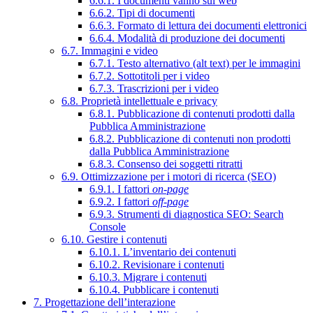
6.6.1. I documenti vanno sul web
6.6.2. Tipi di documenti
6.6.3. Formato di lettura dei documenti elettronici
6.6.4. Modalità di produzione dei documenti
6.7. Immagini e video
6.7.1. Testo alternativo (alt text) per le immagini
6.7.2. Sottotitoli per i video
6.7.3. Trascrizioni per i video
6.8. Proprietà intellettuale e privacy
6.8.1. Pubblicazione di contenuti prodotti dalla
Pubblica Amministrazione
6.8.2. Pubblicazione di contenuti non prodotti
dalla Pubblica Amministrazione
6.8.3. Consenso dei soggetti ritratti
6.9. Ottimizzazione per i motori di ricerca (SEO)
6.9.1. I fattori
on-page
6.9.2. I fattori
off-page
6.9.3. Strumenti di diagnostica SEO: Search
Console
6.10. Gestire i contenuti
6.10.1. L’inventario dei contenuti
6.10.2. Revisionare i contenuti
6.10.3. Migrare i contenuti
6.10.4. Pubblicare i contenuti
7. Progettazione dell’interazione