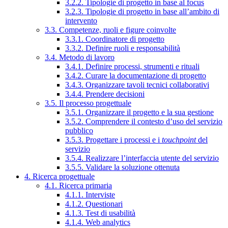
3.2.2. Tipologie di progetto in base al focus
3.2.3. Tipologie di progetto in base all’ambito di
intervento
3.3. Competenze, ruoli e figure coinvolte
3.3.1. Coordinatore di progetto
3.3.2. Definire ruoli e responsabilità
3.4. Metodo di lavoro
3.4.1. Definire processi, strumenti e rituali
3.4.2. Curare la documentazione di progetto
3.4.3. Organizzare tavoli tecnici collaborativi
3.4.4. Prendere decisioni
3.5. Il processo progettuale
3.5.1. Organizzare il progetto e la sua gestione
3.5.2. Comprendere il contesto d’uso del servizio
pubblico
3.5.3. Progettare i processi e i
touchpoint
del
servizio
3.5.4. Realizzare l’interfaccia utente del servizio
3.5.5. Validare la soluzione ottenuta
4. Ricerca progettuale
4.1. Ricerca primaria
4.1.1. Interviste
4.1.2. Questionari
4.1.3. Test di usabilità
4.1.4. Web analytics