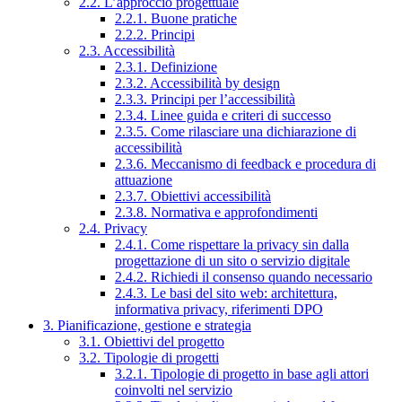
2.2. L’approccio progettuale
2.2.1. Buone pratiche
2.2.2. Principi
2.3. Accessibilità
2.3.1. Definizione
2.3.2. Accessibilità by design
2.3.3. Principi per l’accessibilità
2.3.4. Linee guida e criteri di successo
2.3.5. Come rilasciare una dichiarazione di
accessibilità
2.3.6. Meccanismo di feedback e procedura di
attuazione
2.3.7. Obiettivi accessibilità
2.3.8. Normativa e approfondimenti
2.4. Privacy
2.4.1. Come rispettare la privacy sin dalla
progettazione di un sito o servizio digitale
2.4.2. Richiedi il consenso quando necessario
2.4.3. Le basi del sito web: architettura,
informativa privacy, riferimenti DPO
3. Pianificazione, gestione e strategia
3.1. Obiettivi del progetto
3.2. Tipologie di progetti
3.2.1. Tipologie di progetto in base agli attori
coinvolti nel servizio