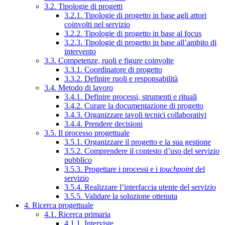
3.2. Tipologie di progetti
3.2.1. Tipologie di progetto in base agli attori
coinvolti nel servizio
3.2.2. Tipologie di progetto in base al focus
3.2.3. Tipologie di progetto in base all’ambito di
intervento
3.3. Competenze, ruoli e figure coinvolte
3.3.1. Coordinatore di progetto
3.3.2. Definire ruoli e responsabilità
3.4. Metodo di lavoro
3.4.1. Definire processi, strumenti e rituali
3.4.2. Curare la documentazione di progetto
3.4.3. Organizzare tavoli tecnici collaborativi
3.4.4. Prendere decisioni
3.5. Il processo progettuale
3.5.1. Organizzare il progetto e la sua gestione
3.5.2. Comprendere il contesto d’uso del servizio
pubblico
3.5.3. Progettare i processi e i
touchpoint
del
servizio
3.5.4. Realizzare l’interfaccia utente del servizio
3.5.5. Validare la soluzione ottenuta
4. Ricerca progettuale
4.1. Ricerca primaria
4.1.1. Interviste