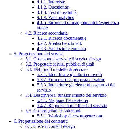
4.1.1. Interviste
4.1.2. Questionari
4.1.3. Test di usabilità
4.1.4. Web analytics
4.1.5. Strumenti di mappatura dell’esperienza
utente
4.2. Ricerca secondaria
4.2.1. Ricerca documentale
4.2.2. Analisi benchmark
4.2.3. Valutazione euristica
5. Progettazione dei servizi
5.1. Cosa sono i servizi e il service design
5.2. Progettare servizi pubblici digitali
5.3. Definire il modello di servizio
5.3.1. Identificare gli attori coinvolti
5.3.2. Formulare la proposta di valore
5.3.3. Inquadrare gli elementi costitutivi del
servizio
5.4. Descrivere il funzionamento del servizio
5.4.1. Mappare l’ecosistema
5.4.2. Rappresentare i flussi di servizio
5.5. Co-progettare le soluzioni
5.5.1. Workshop di co-progettazione
6. Progettazione dei contenuti
6.1. Cos’è il content design