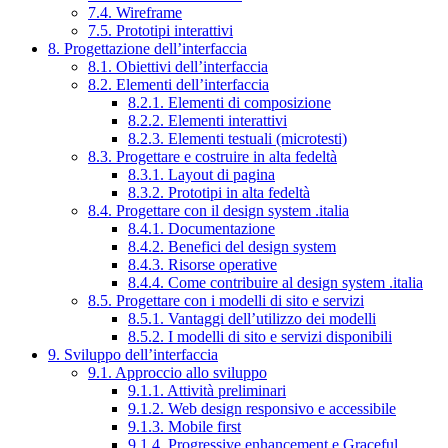
7.4. Wireframe
7.5. Prototipi interattivi
8. Progettazione dell’interfaccia
8.1. Obiettivi dell’interfaccia
8.2. Elementi dell’interfaccia
8.2.1. Elementi di composizione
8.2.2. Elementi interattivi
8.2.3. Elementi testuali (microtesti)
8.3. Progettare e costruire in alta fedeltà
8.3.1. Layout di pagina
8.3.2. Prototipi in alta fedeltà
8.4. Progettare con il design system .italia
8.4.1. Documentazione
8.4.2. Benefici del design system
8.4.3. Risorse operative
8.4.4. Come contribuire al design system .italia
8.5. Progettare con i modelli di sito e servizi
8.5.1. Vantaggi dell’utilizzo dei modelli
8.5.2. I modelli di sito e servizi disponibili
9. Sviluppo dell’interfaccia
9.1. Approccio allo sviluppo
9.1.1. Attività preliminari
9.1.2. Web design responsivo e accessibile
9.1.3. Mobile first
9.1.4. Progressive enhancement e Graceful