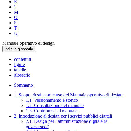
E
I
M
O
S
T
U
Manuale operativo di design
indici e glossario
contenuti
figure
tabelle
glossario
Sommario
1. Scopo, destinatari e uso del Manuale operativo di design
1.1. Versionamento e storico
1.2. Consultazione del manuale
1.3. Contribuisci al manuale
2. Introduzione al design per i servizi pubblici digitali
2.1. Design per l’amministrazione digitale (
e-
government
)