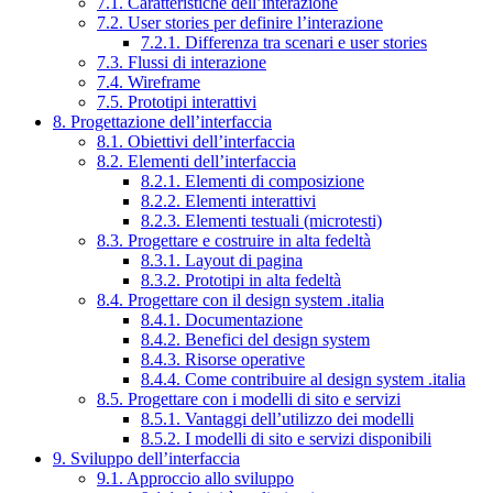
7.1. Caratteristiche dell’interazione
7.2. User stories per definire l’interazione
7.2.1. Differenza tra scenari e user stories
7.3. Flussi di interazione
7.4. Wireframe
7.5. Prototipi interattivi
8. Progettazione dell’interfaccia
8.1. Obiettivi dell’interfaccia
8.2. Elementi dell’interfaccia
8.2.1. Elementi di composizione
8.2.2. Elementi interattivi
8.2.3. Elementi testuali (microtesti)
8.3. Progettare e costruire in alta fedeltà
8.3.1. Layout di pagina
8.3.2. Prototipi in alta fedeltà
8.4. Progettare con il design system .italia
8.4.1. Documentazione
8.4.2. Benefici del design system
8.4.3. Risorse operative
8.4.4. Come contribuire al design system .italia
8.5. Progettare con i modelli di sito e servizi
8.5.1. Vantaggi dell’utilizzo dei modelli
8.5.2. I modelli di sito e servizi disponibili
9. Sviluppo dell’interfaccia
9.1. Approccio allo sviluppo