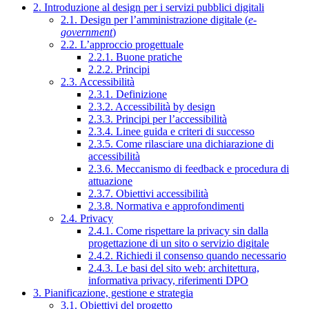
2. Introduzione al design per i servizi pubblici digitali
2.1. Design per l’amministrazione digitale (
e-
government
)
2.2. L’approccio progettuale
2.2.1. Buone pratiche
2.2.2. Principi
2.3. Accessibilità
2.3.1. Definizione
2.3.2. Accessibilità by design
2.3.3. Principi per l’accessibilità
2.3.4. Linee guida e criteri di successo
2.3.5. Come rilasciare una dichiarazione di
accessibilità
2.3.6. Meccanismo di feedback e procedura di
attuazione
2.3.7. Obiettivi accessibilità
2.3.8. Normativa e approfondimenti
2.4. Privacy
2.4.1. Come rispettare la privacy sin dalla
progettazione di un sito o servizio digitale
2.4.2. Richiedi il consenso quando necessario
2.4.3. Le basi del sito web: architettura,
informativa privacy, riferimenti DPO
3. Pianificazione, gestione e strategia
3.1. Obiettivi del progetto