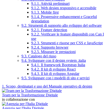
9.1.1. Attività preliminari
9.1.2. Web design responsivo e accessibile
9.1.3. Mobile first
9.1.4. Progressive enhancement e Graceful
degradation
9.2. Strumenti di supporto allo sviluppo del software
9.2.1. Feature detection
9.2.2. Verificare le feature disponibili con Can I
use
9.2.3. Strumenti e risorse per CSS e JavaScript
9.2.4. Supporto browser
9.2.5. Misurare le prestazioni
9.3. Catalogo del riuso
9.4. Sviluppare con il design system .italia
9.4.1. Il framework Bootstrap Italia
9.4.2. Il kit di sviluppo React
9.4.3. Il kit di sviluppo Angular
9.5. Sviluppare con i modelli di sito e servizi
1. Scopo, destinatari e uso del Manuale operativo di design
Team per la Trasformazione Digitale
in collaborazione con
Agenzia per l'Italia Digitale