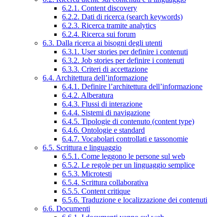
6.2.1. Content discovery
6.2.2. Dati di ricerca (search keywords)
6.2.3. Ricerca tramite analytics
6.2.4. Ricerca sui forum
6.3. Dalla ricerca ai bisogni degli utenti
6.3.1. User stories per definire i contenuti
6.3.2. Job stories per definire i contenuti
6.3.3. Criteri di accettazione
6.4. Architettura dell’informazione
6.4.1. Definire l’architettura dell’informazione
6.4.2. Alberatura
6.4.3. Flussi di interazione
6.4.4. Sistemi di navigazione
6.4.5. Tipologie di contenuto (content type)
6.4.6. Ontologie e standard
6.4.7. Vocabolari controllati e tassonomie
6.5. Scrittura e linguaggio
6.5.1. Come leggono le persone sul web
6.5.2. Le regole per un linguaggio semplice
6.5.3. Microtesti
6.5.4. Scrittura collaborativa
6.5.5. Content critique
6.5.6. Traduzione e localizzazione dei contenuti
6.6. Documenti