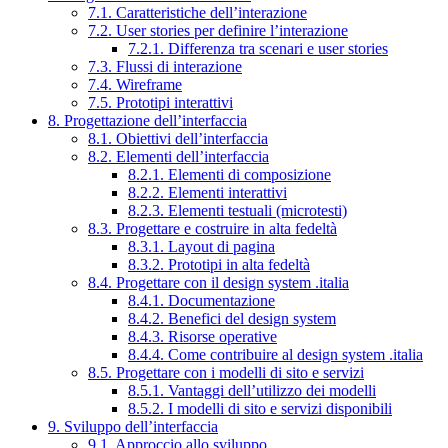
7.1. Caratteristiche dell’interazione
7.2. User stories per definire l’interazione
7.2.1. Differenza tra scenari e user stories
7.3. Flussi di interazione
7.4. Wireframe
7.5. Prototipi interattivi
8. Progettazione dell’interfaccia
8.1. Obiettivi dell’interfaccia
8.2. Elementi dell’interfaccia
8.2.1. Elementi di composizione
8.2.2. Elementi interattivi
8.2.3. Elementi testuali (microtesti)
8.3. Progettare e costruire in alta fedeltà
8.3.1. Layout di pagina
8.3.2. Prototipi in alta fedeltà
8.4. Progettare con il design system .italia
8.4.1. Documentazione
8.4.2. Benefici del design system
8.4.3. Risorse operative
8.4.4. Come contribuire al design system .italia
8.5. Progettare con i modelli di sito e servizi
8.5.1. Vantaggi dell’utilizzo dei modelli
8.5.2. I modelli di sito e servizi disponibili
9. Sviluppo dell’interfaccia
9.1. Approccio allo sviluppo