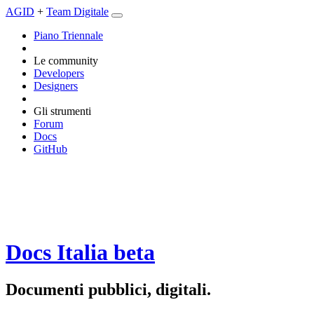
AGID
+
Team Digitale
Piano Triennale
Le community
Developers
Designers
Gli strumenti
Forum
Docs
GitHub
Docs Italia
beta
Documenti pubblici, digitali.