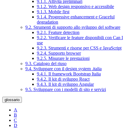
9.1.1. Attività preliminari
9.1.2. Web design responsivo e accessibile
9.1.3. Mobile first
9.1.4. Progressive enhancement e Graceful
degradation
9.2. Strumenti di supporto allo sviluppo del software
9.2.1. Feature detection
9.2.2. Verificare le feature disponibili con Can I
use
9.2.3. Strumenti e risorse per CSS e JavaScript
9.2.4. Supporto browser
9.2.5. Misurare le prestazioni
9.3. Catalogo del riuso
9.4. Sviluppare con il design system .italia
9.4.1. Il framework Bootstrap Italia
9.4.2. Il kit di sviluppo React
9.4.3. Il kit di sviluppo Angular
9.5. Sviluppare con i modelli di sito e servizi
glossario
A
B
C
D