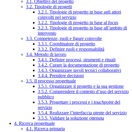
3.1. Obiettivi del progetto
3.2. Tipologie di progetti
3.2.1. Tipologie di progetto in base agli attori
coinvolti nel servizio
3.2.2. Tipologie di progetto in base al focus
3.2.3. Tipologie di progetto in base all’ambito di
intervento
3.3. Competenze, ruoli e figure coinvolte
3.3.1. Coordinatore di progetto
3.3.2. Definire ruoli e responsabilità
3.4. Metodo di lavoro
3.4.1. Definire processi, strumenti e rituali
3.4.2. Curare la documentazione di progetto
3.4.3. Organizzare tavoli tecnici collaborativi
3.4.4. Prendere decisioni
3.5. Il processo progettuale
3.5.1. Organizzare il progetto e la sua gestione
3.5.2. Comprendere il contesto d’uso del servizio
pubblico
3.5.3. Progettare i processi e i
touchpoint
del
servizio
3.5.4. Realizzare l’interfaccia utente del servizio
3.5.5. Validare la soluzione ottenuta
4. Ricerca progettuale
4.1. Ricerca primaria