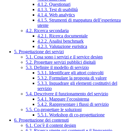
4.1.2. Questionari
4.1.3. Test di usabilità
4.1.4. Web analytics
4.1.5. Strumenti di mappatura dell’esperienza
utente
4.2. Ricerca secondaria
4.2.1. Ricerca documentale
4.2.2. Analisi benchmark
4.2.3. Valutazione euristica
5. Progettazione dei servizi
5.1. Cosa sono i servizi e il service design
5.2. Progettare servizi pubblici digitali
5.3. Definire il modello di servizio
5.3.1. Identificare gli attori coinvolti
5.3.2. Formulare la proposta di valore
5.3.3. Inquadrare gli elementi costitutivi del
servizio
5.4. Descrivere il funzionamento del servizio
5.4.1. Mappare l’ecosistema
5.4.2. Rappresentare i flussi di servizio
5.5. Co-progettare le soluzioni
5.5.1. Workshop di co-progettazione
6. Progettazione dei contenuti
6.1. Cos’è il content design
6.2. Ricerca utente sui contenuti e il linguaggio