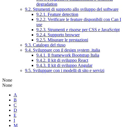
degradation
9.2. Strumenti di supporto allo sviluppo del software
9.2.1. Feature detection
9.2.2. Verificare le feature disponibili con Can I
use
9.2.3. Strumenti e risorse per CSS e JavaScript
9.2.4. Supporto browser
9.2.5. Misurare le prestazioni
9.3. Catalogo del riuso
9.4. Sviluppare con il design system .italia
9.4.1. Il framework Bootstrap Italia
9.4.2. Il kit di sviluppo React
9.4.3. Il kit di sviluppo Angular
9.5. Sviluppare con i modelli di sito e servizi
None
None
A
B
C
D
E
I
M