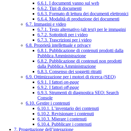
6.6.1. I documenti vanno sul web
6.6.2. Tipi di documenti
6.6.3. Formato di lettura dei documenti elettronici
6.6.4. Modalità di produzione dei documenti
6.7. Immagini e video
6.7.1. Testo alternativo (alt text) per le immagini
6.7.2. Sottotitoli per i video
6.7.3. Trascrizioni per i video
6.8. Proprietà intellettuale e privacy
6.8.1. Pubblicazione di contenuti prodotti dalla
Pubblica Amministrazione
6.8.2. Pubblicazione di contenuti non prodotti
dalla Pubblica Amministrazione
6.8.3. Consenso dei soggetti ritratti
6.9. Ottimizzazione per i motori di ricerca (SEO)
6.9.1. I fattori
on-page
6.9.2. I fattori
off-page
6.9.3. Strumenti di diagnostica SEO: Search
Console
6.10. Gestire i contenuti
6.10.1. L’inventario dei contenuti
6.10.2. Revisionare i contenuti
6.10.3. Migrare i contenuti
6.10.4. Pubblicare i contenuti
7. Progettazione dell’interazione