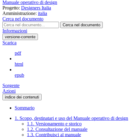
Manuale operativo di design
Progetto:
Designers Italia
Amministrazione:
italia
Cerca nel documento
Cerca nel documento
Informazioni
versione-corrente
Scarica
pdf
html
epub
Sorgente
Azioni
indice dei contenuti
Sommario
1. Scopo, destinatari e uso del Manuale operativo di design
1.1. Versionamento e storico
1.2. Consultazione del manuale
1.3. Contribuisci al manuale