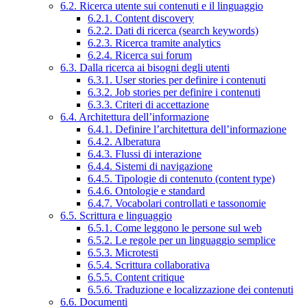
6.2. Ricerca utente sui contenuti e il linguaggio
6.2.1. Content discovery
6.2.2. Dati di ricerca (search keywords)
6.2.3. Ricerca tramite analytics
6.2.4. Ricerca sui forum
6.3. Dalla ricerca ai bisogni degli utenti
6.3.1. User stories per definire i contenuti
6.3.2. Job stories per definire i contenuti
6.3.3. Criteri di accettazione
6.4. Architettura dell’informazione
6.4.1. Definire l’architettura dell’informazione
6.4.2. Alberatura
6.4.3. Flussi di interazione
6.4.4. Sistemi di navigazione
6.4.5. Tipologie di contenuto (content type)
6.4.6. Ontologie e standard
6.4.7. Vocabolari controllati e tassonomie
6.5. Scrittura e linguaggio
6.5.1. Come leggono le persone sul web
6.5.2. Le regole per un linguaggio semplice
6.5.3. Microtesti
6.5.4. Scrittura collaborativa
6.5.5. Content critique
6.5.6. Traduzione e localizzazione dei contenuti
6.6. Documenti