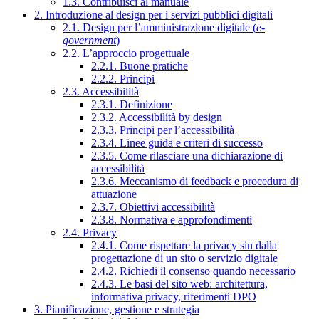
1.3. Contribuisci al manuale
2. Introduzione al design per i servizi pubblici digitali
2.1. Design per l’amministrazione digitale (
e-
government
)
2.2. L’approccio progettuale
2.2.1. Buone pratiche
2.2.2. Principi
2.3. Accessibilità
2.3.1. Definizione
2.3.2. Accessibilità by design
2.3.3. Principi per l’accessibilità
2.3.4. Linee guida e criteri di successo
2.3.5. Come rilasciare una dichiarazione di
accessibilità
2.3.6. Meccanismo di feedback e procedura di
attuazione
2.3.7. Obiettivi accessibilità
2.3.8. Normativa e approfondimenti
2.4. Privacy
2.4.1. Come rispettare la privacy sin dalla
progettazione di un sito o servizio digitale
2.4.2. Richiedi il consenso quando necessario
2.4.3. Le basi del sito web: architettura,
informativa privacy, riferimenti DPO
3. Pianificazione, gestione e strategia