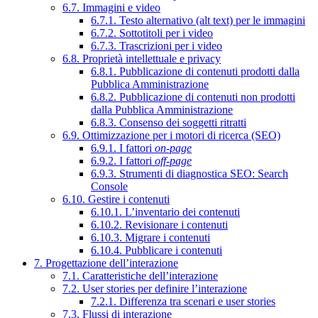
6.7. Immagini e video
6.7.1. Testo alternativo (alt text) per le immagini
6.7.2. Sottotitoli per i video
6.7.3. Trascrizioni per i video
6.8. Proprietà intellettuale e privacy
6.8.1. Pubblicazione di contenuti prodotti dalla
Pubblica Amministrazione
6.8.2. Pubblicazione di contenuti non prodotti
dalla Pubblica Amministrazione
6.8.3. Consenso dei soggetti ritratti
6.9. Ottimizzazione per i motori di ricerca (SEO)
6.9.1. I fattori
on-page
6.9.2. I fattori
off-page
6.9.3. Strumenti di diagnostica SEO: Search
Console
6.10. Gestire i contenuti
6.10.1. L’inventario dei contenuti
6.10.2. Revisionare i contenuti
6.10.3. Migrare i contenuti
6.10.4. Pubblicare i contenuti
7. Progettazione dell’interazione
7.1. Caratteristiche dell’interazione
7.2. User stories per definire l’interazione
7.2.1. Differenza tra scenari e user stories
7.3. Flussi di interazione