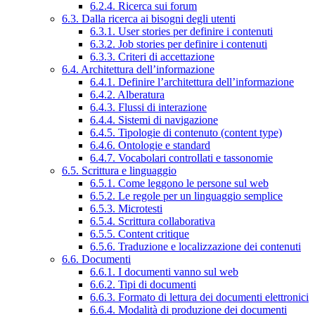
6.2.4. Ricerca sui forum
6.3. Dalla ricerca ai bisogni degli utenti
6.3.1. User stories per definire i contenuti
6.3.2. Job stories per definire i contenuti
6.3.3. Criteri di accettazione
6.4. Architettura dell’informazione
6.4.1. Definire l’architettura dell’informazione
6.4.2. Alberatura
6.4.3. Flussi di interazione
6.4.4. Sistemi di navigazione
6.4.5. Tipologie di contenuto (content type)
6.4.6. Ontologie e standard
6.4.7. Vocabolari controllati e tassonomie
6.5. Scrittura e linguaggio
6.5.1. Come leggono le persone sul web
6.5.2. Le regole per un linguaggio semplice
6.5.3. Microtesti
6.5.4. Scrittura collaborativa
6.5.5. Content critique
6.5.6. Traduzione e localizzazione dei contenuti
6.6. Documenti
6.6.1. I documenti vanno sul web
6.6.2. Tipi di documenti
6.6.3. Formato di lettura dei documenti elettronici
6.6.4. Modalità di produzione dei documenti