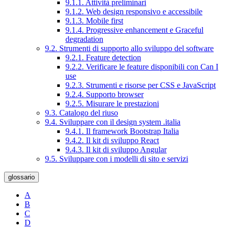
9.1.1. Attività preliminari
9.1.2. Web design responsivo e accessibile
9.1.3. Mobile first
9.1.4. Progressive enhancement e Graceful
degradation
9.2. Strumenti di supporto allo sviluppo del software
9.2.1. Feature detection
9.2.2. Verificare le feature disponibili con Can I
use
9.2.3. Strumenti e risorse per CSS e JavaScript
9.2.4. Supporto browser
9.2.5. Misurare le prestazioni
9.3. Catalogo del riuso
9.4. Sviluppare con il design system .italia
9.4.1. Il framework Bootstrap Italia
9.4.2. Il kit di sviluppo React
9.4.3. Il kit di sviluppo Angular
9.5. Sviluppare con i modelli di sito e servizi
glossario
A
B
C
D