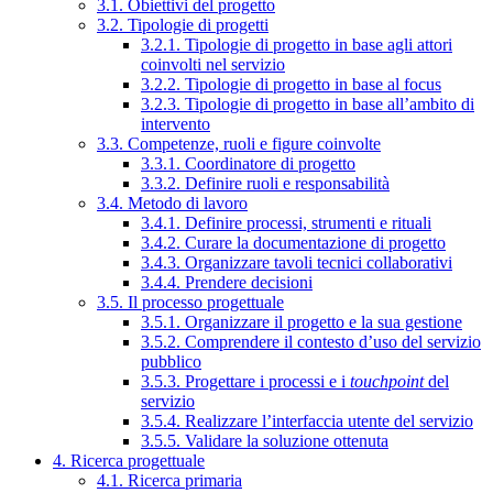
3.1. Obiettivi del progetto
3.2. Tipologie di progetti
3.2.1. Tipologie di progetto in base agli attori
coinvolti nel servizio
3.2.2. Tipologie di progetto in base al focus
3.2.3. Tipologie di progetto in base all’ambito di
intervento
3.3. Competenze, ruoli e figure coinvolte
3.3.1. Coordinatore di progetto
3.3.2. Definire ruoli e responsabilità
3.4. Metodo di lavoro
3.4.1. Definire processi, strumenti e rituali
3.4.2. Curare la documentazione di progetto
3.4.3. Organizzare tavoli tecnici collaborativi
3.4.4. Prendere decisioni
3.5. Il processo progettuale
3.5.1. Organizzare il progetto e la sua gestione
3.5.2. Comprendere il contesto d’uso del servizio
pubblico
3.5.3. Progettare i processi e i
touchpoint
del
servizio
3.5.4. Realizzare l’interfaccia utente del servizio
3.5.5. Validare la soluzione ottenuta
4. Ricerca progettuale
4.1. Ricerca primaria