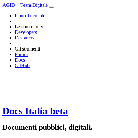
AGID
+
Team Digitale
Piano Triennale
Le community
Developers
Designers
Gli strumenti
Forum
Docs
GitHub
Docs Italia
beta
Documenti pubblici, digitali.