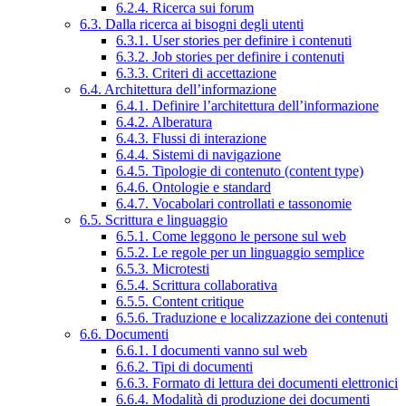
6.2.4. Ricerca sui forum
6.3. Dalla ricerca ai bisogni degli utenti
6.3.1. User stories per definire i contenuti
6.3.2. Job stories per definire i contenuti
6.3.3. Criteri di accettazione
6.4. Architettura dell’informazione
6.4.1. Definire l’architettura dell’informazione
6.4.2. Alberatura
6.4.3. Flussi di interazione
6.4.4. Sistemi di navigazione
6.4.5. Tipologie di contenuto (content type)
6.4.6. Ontologie e standard
6.4.7. Vocabolari controllati e tassonomie
6.5. Scrittura e linguaggio
6.5.1. Come leggono le persone sul web
6.5.2. Le regole per un linguaggio semplice
6.5.3. Microtesti
6.5.4. Scrittura collaborativa
6.5.5. Content critique
6.5.6. Traduzione e localizzazione dei contenuti
6.6. Documenti
6.6.1. I documenti vanno sul web
6.6.2. Tipi di documenti
6.6.3. Formato di lettura dei documenti elettronici
6.6.4. Modalità di produzione dei documenti