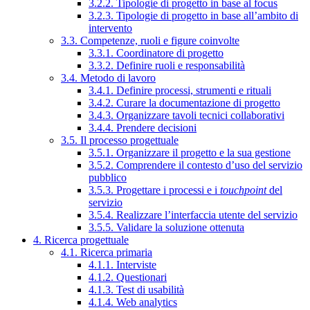
3.2.2. Tipologie di progetto in base al focus
3.2.3. Tipologie di progetto in base all’ambito di
intervento
3.3. Competenze, ruoli e figure coinvolte
3.3.1. Coordinatore di progetto
3.3.2. Definire ruoli e responsabilità
3.4. Metodo di lavoro
3.4.1. Definire processi, strumenti e rituali
3.4.2. Curare la documentazione di progetto
3.4.3. Organizzare tavoli tecnici collaborativi
3.4.4. Prendere decisioni
3.5. Il processo progettuale
3.5.1. Organizzare il progetto e la sua gestione
3.5.2. Comprendere il contesto d’uso del servizio
pubblico
3.5.3. Progettare i processi e i
touchpoint
del
servizio
3.5.4. Realizzare l’interfaccia utente del servizio
3.5.5. Validare la soluzione ottenuta
4. Ricerca progettuale
4.1. Ricerca primaria
4.1.1. Interviste
4.1.2. Questionari
4.1.3. Test di usabilità
4.1.4. Web analytics