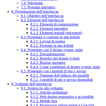
7.4. Wireframe
7.5. Prototipi interattivi
8. Progettazione dell’interfaccia
8.1. Obiettivi dell’interfaccia
8.2. Elementi dell’interfaccia
8.2.1. Elementi di composizione
8.2.2. Elementi interattivi
8.2.3. Elementi testuali (microtesti)
8.3. Progettare e costruire in alta fedeltà
8.3.1. Layout di pagina
8.3.2. Prototipi in alta fedeltà
8.4. Progettare con il design system .italia
8.4.1. Documentazione
8.4.2. Benefici del design system
8.4.3. Risorse operative
8.4.4. Come contribuire al design system .italia
8.5. Progettare con i modelli di sito e servizi
8.5.1. Vantaggi dell’utilizzo dei modelli
8.5.2. I modelli di sito e servizi disponibili
9. Sviluppo dell’interfaccia
9.1. Approccio allo sviluppo
9.1.1. Attività preliminari
9.1.2. Web design responsivo e accessibile
9.1.3. Mobile first
9.1.4. Progressive enhancement e Graceful