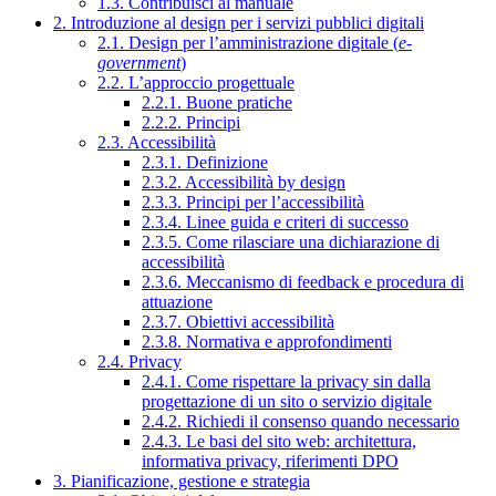
1.3. Contribuisci al manuale
2. Introduzione al design per i servizi pubblici digitali
2.1. Design per l’amministrazione digitale (
e-
government
)
2.2. L’approccio progettuale
2.2.1. Buone pratiche
2.2.2. Principi
2.3. Accessibilità
2.3.1. Definizione
2.3.2. Accessibilità by design
2.3.3. Principi per l’accessibilità
2.3.4. Linee guida e criteri di successo
2.3.5. Come rilasciare una dichiarazione di
accessibilità
2.3.6. Meccanismo di feedback e procedura di
attuazione
2.3.7. Obiettivi accessibilità
2.3.8. Normativa e approfondimenti
2.4. Privacy
2.4.1. Come rispettare la privacy sin dalla
progettazione di un sito o servizio digitale
2.4.2. Richiedi il consenso quando necessario
2.4.3. Le basi del sito web: architettura,
informativa privacy, riferimenti DPO
3. Pianificazione, gestione e strategia