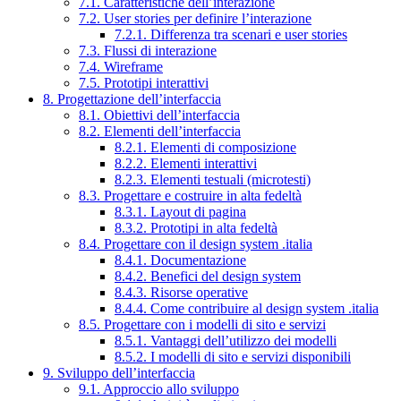
7.1. Caratteristiche dell’interazione
7.2. User stories per definire l’interazione
7.2.1. Differenza tra scenari e user stories
7.3. Flussi di interazione
7.4. Wireframe
7.5. Prototipi interattivi
8. Progettazione dell’interfaccia
8.1. Obiettivi dell’interfaccia
8.2. Elementi dell’interfaccia
8.2.1. Elementi di composizione
8.2.2. Elementi interattivi
8.2.3. Elementi testuali (microtesti)
8.3. Progettare e costruire in alta fedeltà
8.3.1. Layout di pagina
8.3.2. Prototipi in alta fedeltà
8.4. Progettare con il design system .italia
8.4.1. Documentazione
8.4.2. Benefici del design system
8.4.3. Risorse operative
8.4.4. Come contribuire al design system .italia
8.5. Progettare con i modelli di sito e servizi
8.5.1. Vantaggi dell’utilizzo dei modelli
8.5.2. I modelli di sito e servizi disponibili
9. Sviluppo dell’interfaccia
9.1. Approccio allo sviluppo