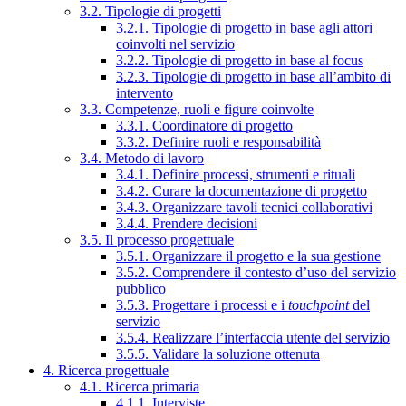
3.2. Tipologie di progetti
3.2.1. Tipologie di progetto in base agli attori
coinvolti nel servizio
3.2.2. Tipologie di progetto in base al focus
3.2.3. Tipologie di progetto in base all’ambito di
intervento
3.3. Competenze, ruoli e figure coinvolte
3.3.1. Coordinatore di progetto
3.3.2. Definire ruoli e responsabilità
3.4. Metodo di lavoro
3.4.1. Definire processi, strumenti e rituali
3.4.2. Curare la documentazione di progetto
3.4.3. Organizzare tavoli tecnici collaborativi
3.4.4. Prendere decisioni
3.5. Il processo progettuale
3.5.1. Organizzare il progetto e la sua gestione
3.5.2. Comprendere il contesto d’uso del servizio
pubblico
3.5.3. Progettare i processi e i
touchpoint
del
servizio
3.5.4. Realizzare l’interfaccia utente del servizio
3.5.5. Validare la soluzione ottenuta
4. Ricerca progettuale
4.1. Ricerca primaria
4.1.1. Interviste