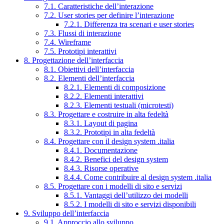
7.1. Caratteristiche dell’interazione
7.2. User stories per definire l’interazione
7.2.1. Differenza tra scenari e user stories
7.3. Flussi di interazione
7.4. Wireframe
7.5. Prototipi interattivi
8. Progettazione dell’interfaccia
8.1. Obiettivi dell’interfaccia
8.2. Elementi dell’interfaccia
8.2.1. Elementi di composizione
8.2.2. Elementi interattivi
8.2.3. Elementi testuali (microtesti)
8.3. Progettare e costruire in alta fedeltà
8.3.1. Layout di pagina
8.3.2. Prototipi in alta fedeltà
8.4. Progettare con il design system .italia
8.4.1. Documentazione
8.4.2. Benefici del design system
8.4.3. Risorse operative
8.4.4. Come contribuire al design system .italia
8.5. Progettare con i modelli di sito e servizi
8.5.1. Vantaggi dell’utilizzo dei modelli
8.5.2. I modelli di sito e servizi disponibili
9. Sviluppo dell’interfaccia
9.1. Approccio allo sviluppo