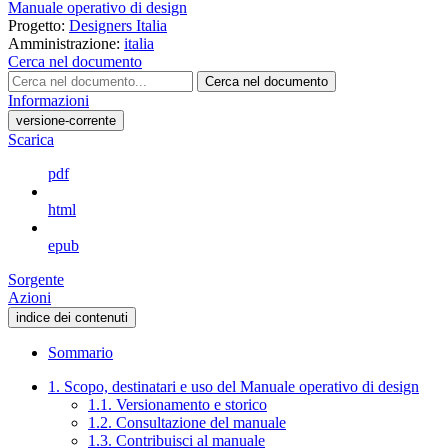
Manuale operativo di design
Progetto:
Designers Italia
Amministrazione:
italia
Cerca nel documento
Cerca nel documento
Informazioni
versione-corrente
Scarica
pdf
html
epub
Sorgente
Azioni
indice dei contenuti
Sommario
1. Scopo, destinatari e uso del Manuale operativo di design
1.1. Versionamento e storico
1.2. Consultazione del manuale
1.3. Contribuisci al manuale