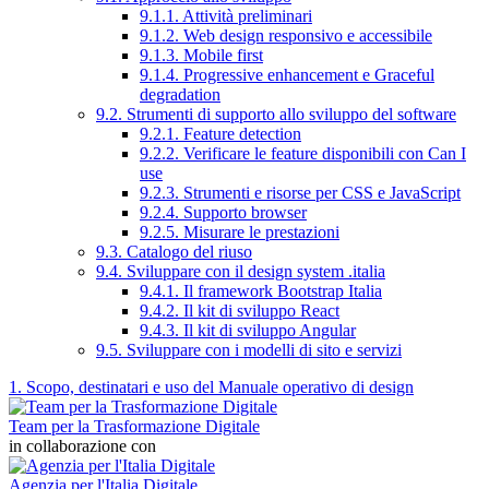
9.1.1. Attività preliminari
9.1.2. Web design responsivo e accessibile
9.1.3. Mobile first
9.1.4. Progressive enhancement e Graceful
degradation
9.2. Strumenti di supporto allo sviluppo del software
9.2.1. Feature detection
9.2.2. Verificare le feature disponibili con Can I
use
9.2.3. Strumenti e risorse per CSS e JavaScript
9.2.4. Supporto browser
9.2.5. Misurare le prestazioni
9.3. Catalogo del riuso
9.4. Sviluppare con il design system .italia
9.4.1. Il framework Bootstrap Italia
9.4.2. Il kit di sviluppo React
9.4.3. Il kit di sviluppo Angular
9.5. Sviluppare con i modelli di sito e servizi
1. Scopo, destinatari e uso del Manuale operativo di design
Team per la Trasformazione Digitale
in collaborazione con
Agenzia per l'Italia Digitale