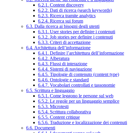
6.2.1. Content discovery
6.2.2. Dati di ricerca (search keywords)
6.2.3. Ricerca tramite analytics
6.2.4. Ricerca sui forum
6.3. Dalla ricerca ai bisogni degli utenti
6.3.1. User stories per definire i contenuti
6.3.2. Job stories per definire i contenuti
6.3.3. Criteri di accettazione
6.4. Architettura dell’informazione
6.4.1. Definire l’architettura dell’informazione
6.4.2. Alberatura
6.4.3. Flussi di interazione
6.4.4. Sistemi di navigazione
6.4.5. Tipologie di contenuto (content type)
6.4.6. Ontologie e standard
6.4.7. Vocabolari controllati e tassonomie
6.5. Scrittura e linguaggio
6.5.1. Come leggono le persone sul web
6.5.2. Le regole per un linguaggio semplice
6.5.3. Microtesti
6.5.4. Scrittura collaborativa
6.5.5. Content critique
6.5.6. Traduzione e localizzazione dei contenuti
6.6. Documenti