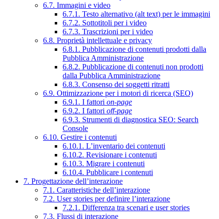
6.7. Immagini e video
6.7.1. Testo alternativo (alt text) per le immagini
6.7.2. Sottotitoli per i video
6.7.3. Trascrizioni per i video
6.8. Proprietà intellettuale e privacy
6.8.1. Pubblicazione di contenuti prodotti dalla
Pubblica Amministrazione
6.8.2. Pubblicazione di contenuti non prodotti
dalla Pubblica Amministrazione
6.8.3. Consenso dei soggetti ritratti
6.9. Ottimizzazione per i motori di ricerca (SEO)
6.9.1. I fattori
on-page
6.9.2. I fattori
off-page
6.9.3. Strumenti di diagnostica SEO: Search
Console
6.10. Gestire i contenuti
6.10.1. L’inventario dei contenuti
6.10.2. Revisionare i contenuti
6.10.3. Migrare i contenuti
6.10.4. Pubblicare i contenuti
7. Progettazione dell’interazione
7.1. Caratteristiche dell’interazione
7.2. User stories per definire l’interazione
7.2.1. Differenza tra scenari e user stories
7.3. Flussi di interazione