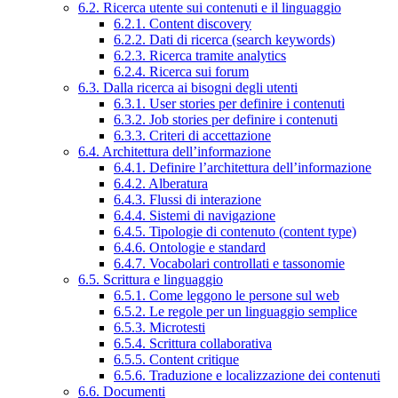
6.2. Ricerca utente sui contenuti e il linguaggio
6.2.1. Content discovery
6.2.2. Dati di ricerca (search keywords)
6.2.3. Ricerca tramite analytics
6.2.4. Ricerca sui forum
6.3. Dalla ricerca ai bisogni degli utenti
6.3.1. User stories per definire i contenuti
6.3.2. Job stories per definire i contenuti
6.3.3. Criteri di accettazione
6.4. Architettura dell’informazione
6.4.1. Definire l’architettura dell’informazione
6.4.2. Alberatura
6.4.3. Flussi di interazione
6.4.4. Sistemi di navigazione
6.4.5. Tipologie di contenuto (content type)
6.4.6. Ontologie e standard
6.4.7. Vocabolari controllati e tassonomie
6.5. Scrittura e linguaggio
6.5.1. Come leggono le persone sul web
6.5.2. Le regole per un linguaggio semplice
6.5.3. Microtesti
6.5.4. Scrittura collaborativa
6.5.5. Content critique
6.5.6. Traduzione e localizzazione dei contenuti
6.6. Documenti