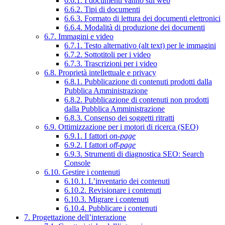
6.6.1. I documenti vanno sul web
6.6.2. Tipi di documenti
6.6.3. Formato di lettura dei documenti elettronici
6.6.4. Modalità di produzione dei documenti
6.7. Immagini e video
6.7.1. Testo alternativo (alt text) per le immagini
6.7.2. Sottotitoli per i video
6.7.3. Trascrizioni per i video
6.8. Proprietà intellettuale e privacy
6.8.1. Pubblicazione di contenuti prodotti dalla
Pubblica Amministrazione
6.8.2. Pubblicazione di contenuti non prodotti
dalla Pubblica Amministrazione
6.8.3. Consenso dei soggetti ritratti
6.9. Ottimizzazione per i motori di ricerca (SEO)
6.9.1. I fattori
on-page
6.9.2. I fattori
off-page
6.9.3. Strumenti di diagnostica SEO: Search
Console
6.10. Gestire i contenuti
6.10.1. L’inventario dei contenuti
6.10.2. Revisionare i contenuti
6.10.3. Migrare i contenuti
6.10.4. Pubblicare i contenuti
7. Progettazione dell’interazione