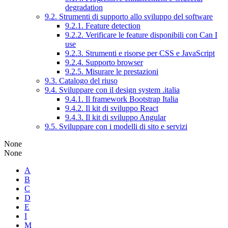
degradation
9.2. Strumenti di supporto allo sviluppo del software
9.2.1. Feature detection
9.2.2. Verificare le feature disponibili con Can I
use
9.2.3. Strumenti e risorse per CSS e JavaScript
9.2.4. Supporto browser
9.2.5. Misurare le prestazioni
9.3. Catalogo del riuso
9.4. Sviluppare con il design system .italia
9.4.1. Il framework Bootstrap Italia
9.4.2. Il kit di sviluppo React
9.4.3. Il kit di sviluppo Angular
9.5. Sviluppare con i modelli di sito e servizi
None
None
A
B
C
D
E
I
M