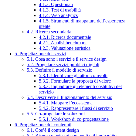
4.1.2. Questionari
4.1.3. Test di usabilità
4.1.4. Web analytics
4.1.5. Strumenti di mappatura dell’esperienza
utente
4.2. Ricerca secondaria
4.2.1. Ricerca documentale
4.2.2. Analisi benchmark
4.2.3. Valutazione euristica
5. Progettazione dei servizi
5.1. Cosa sono i servizi e il service design
5.2. Progettare servizi pubblici digitali
5.3. Definire il modello di servizio
5.3.1. Identificare gli attori coinvolti
5.3.2. Formulare la proposta di valore
5.3.3. Inquadrare gli elementi costitutivi del
servizio
5.4. Descrivere il funzionamento del servizio
5.4.1. Mappare l’ecosistema
5.4.2. Rappresentare i flussi di servizio
5.5. Co-progettare le soluzioni
5.5.1. Workshop di co-progettazione
6. Progettazione dei contenuti
6.1. Cos’è il content design
6.2. Ricerca utente sui contenuti e il linguaggio