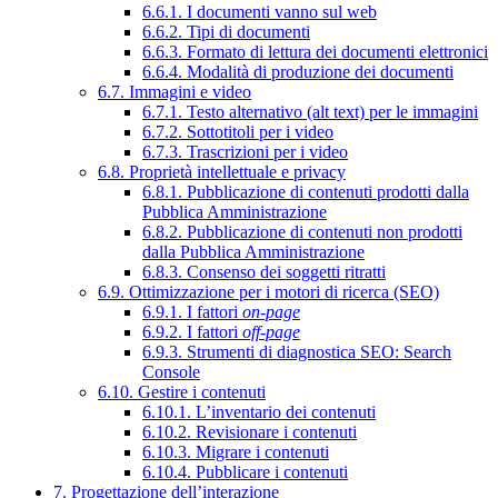
6.6.1. I documenti vanno sul web
6.6.2. Tipi di documenti
6.6.3. Formato di lettura dei documenti elettronici
6.6.4. Modalità di produzione dei documenti
6.7. Immagini e video
6.7.1. Testo alternativo (alt text) per le immagini
6.7.2. Sottotitoli per i video
6.7.3. Trascrizioni per i video
6.8. Proprietà intellettuale e privacy
6.8.1. Pubblicazione di contenuti prodotti dalla
Pubblica Amministrazione
6.8.2. Pubblicazione di contenuti non prodotti
dalla Pubblica Amministrazione
6.8.3. Consenso dei soggetti ritratti
6.9. Ottimizzazione per i motori di ricerca (SEO)
6.9.1. I fattori
on-page
6.9.2. I fattori
off-page
6.9.3. Strumenti di diagnostica SEO: Search
Console
6.10. Gestire i contenuti
6.10.1. L’inventario dei contenuti
6.10.2. Revisionare i contenuti
6.10.3. Migrare i contenuti
6.10.4. Pubblicare i contenuti
7. Progettazione dell’interazione