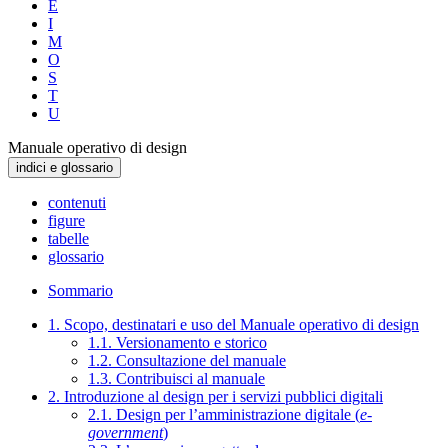
E
I
M
O
S
T
U
Manuale operativo di design
indici e glossario
contenuti
figure
tabelle
glossario
Sommario
1. Scopo, destinatari e uso del Manuale operativo di design
1.1. Versionamento e storico
1.2. Consultazione del manuale
1.3. Contribuisci al manuale
2. Introduzione al design per i servizi pubblici digitali
2.1. Design per l’amministrazione digitale (
e-
government
)