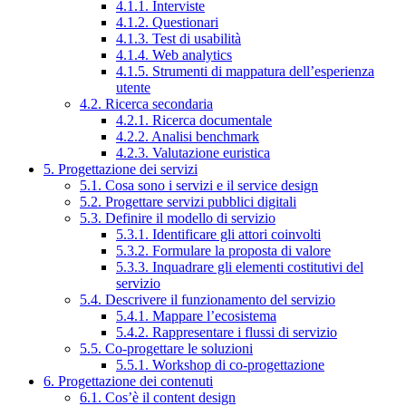
4.1.1. Interviste
4.1.2. Questionari
4.1.3. Test di usabilità
4.1.4. Web analytics
4.1.5. Strumenti di mappatura dell’esperienza
utente
4.2. Ricerca secondaria
4.2.1. Ricerca documentale
4.2.2. Analisi benchmark
4.2.3. Valutazione euristica
5. Progettazione dei servizi
5.1. Cosa sono i servizi e il service design
5.2. Progettare servizi pubblici digitali
5.3. Definire il modello di servizio
5.3.1. Identificare gli attori coinvolti
5.3.2. Formulare la proposta di valore
5.3.3. Inquadrare gli elementi costitutivi del
servizio
5.4. Descrivere il funzionamento del servizio
5.4.1. Mappare l’ecosistema
5.4.2. Rappresentare i flussi di servizio
5.5. Co-progettare le soluzioni
5.5.1. Workshop di co-progettazione
6. Progettazione dei contenuti
6.1. Cos’è il content design