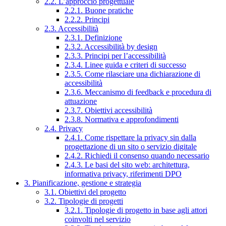
2.2. L’approccio progettuale
2.2.1. Buone pratiche
2.2.2. Principi
2.3. Accessibilità
2.3.1. Definizione
2.3.2. Accessibilità by design
2.3.3. Principi per l’accessibilità
2.3.4. Linee guida e criteri di successo
2.3.5. Come rilasciare una dichiarazione di
accessibilità
2.3.6. Meccanismo di feedback e procedura di
attuazione
2.3.7. Obiettivi accessibilità
2.3.8. Normativa e approfondimenti
2.4. Privacy
2.4.1. Come rispettare la privacy sin dalla
progettazione di un sito o servizio digitale
2.4.2. Richiedi il consenso quando necessario
2.4.3. Le basi del sito web: architettura,
informativa privacy, riferimenti DPO
3. Pianificazione, gestione e strategia
3.1. Obiettivi del progetto
3.2. Tipologie di progetti
3.2.1. Tipologie di progetto in base agli attori
coinvolti nel servizio