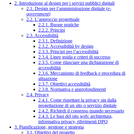
2. Introduzione al design per i servizi pubblici digitali
2.1. Design per l’amministrazione digitale (
e-
government
)
2.2. L’approccio progettuale
2.2.1. Buone pratiche
2.2.2. Principi
2.3. Accessibilità
2.3.1. Definizione
2.3.2. Accessibilità by design
2.3.3. Principi per l’accessibilità
2.3.4. Linee guida e criteri di successo
2.3.5. Come rilasciare una dichiarazione di
accessibilità
2.3.6. Meccanismo di feedback e procedura di
attuazione
2.3.7. Obiettivi accessibilità
2.3.8. Normativa e approfondimenti
2.4. Privacy
2.4.1. Come rispettare la privacy sin dalla
progettazione di un sito o servizio digitale
2.4.2. Richiedi il consenso quando necessario
2.4.3. Le basi del sito web: architettura,
informativa privacy, riferimenti DPO
3. Pianificazione, gestione e strategia
3.1. Obiettivi del progetto