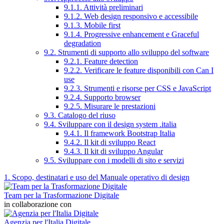
9.1.1. Attività preliminari
9.1.2. Web design responsivo e accessibile
9.1.3. Mobile first
9.1.4. Progressive enhancement e Graceful
degradation
9.2. Strumenti di supporto allo sviluppo del software
9.2.1. Feature detection
9.2.2. Verificare le feature disponibili con Can I
use
9.2.3. Strumenti e risorse per CSS e JavaScript
9.2.4. Supporto browser
9.2.5. Misurare le prestazioni
9.3. Catalogo del riuso
9.4. Sviluppare con il design system .italia
9.4.1. Il framework Bootstrap Italia
9.4.2. Il kit di sviluppo React
9.4.3. Il kit di sviluppo Angular
9.5. Sviluppare con i modelli di sito e servizi
1. Scopo, destinatari e uso del Manuale operativo di design
Team per la Trasformazione Digitale
in collaborazione con
Agenzia per l'Italia Digitale