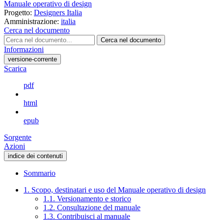
Manuale operativo di design
Progetto:
Designers Italia
Amministrazione:
italia
Cerca nel documento
Cerca nel documento
Informazioni
versione-corrente
Scarica
pdf
html
epub
Sorgente
Azioni
indice dei contenuti
Sommario
1. Scopo, destinatari e uso del Manuale operativo di design
1.1. Versionamento e storico
1.2. Consultazione del manuale
1.3. Contribuisci al manuale