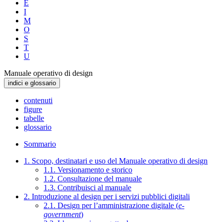
E
I
M
O
S
T
U
Manuale operativo di design
indici e glossario
contenuti
figure
tabelle
glossario
Sommario
1. Scopo, destinatari e uso del Manuale operativo di design
1.1. Versionamento e storico
1.2. Consultazione del manuale
1.3. Contribuisci al manuale
2. Introduzione al design per i servizi pubblici digitali
2.1. Design per l’amministrazione digitale (
e-
government
)