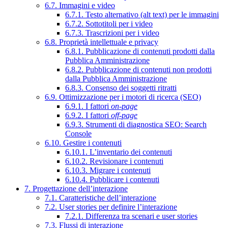
6.7. Immagini e video
6.7.1. Testo alternativo (alt text) per le immagini
6.7.2. Sottotitoli per i video
6.7.3. Trascrizioni per i video
6.8. Proprietà intellettuale e privacy
6.8.1. Pubblicazione di contenuti prodotti dalla
Pubblica Amministrazione
6.8.2. Pubblicazione di contenuti non prodotti
dalla Pubblica Amministrazione
6.8.3. Consenso dei soggetti ritratti
6.9. Ottimizzazione per i motori di ricerca (SEO)
6.9.1. I fattori
on-page
6.9.2. I fattori
off-page
6.9.3. Strumenti di diagnostica SEO: Search
Console
6.10. Gestire i contenuti
6.10.1. L’inventario dei contenuti
6.10.2. Revisionare i contenuti
6.10.3. Migrare i contenuti
6.10.4. Pubblicare i contenuti
7. Progettazione dell’interazione
7.1. Caratteristiche dell’interazione
7.2. User stories per definire l’interazione
7.2.1. Differenza tra scenari e user stories
7.3. Flussi di interazione