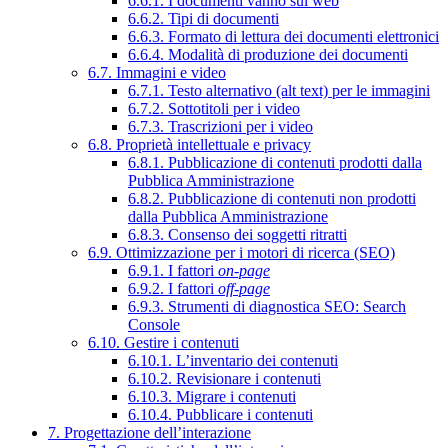
6.6.1. I documenti vanno sul web
6.6.2. Tipi di documenti
6.6.3. Formato di lettura dei documenti elettronici
6.6.4. Modalità di produzione dei documenti
6.7. Immagini e video
6.7.1. Testo alternativo (alt text) per le immagini
6.7.2. Sottotitoli per i video
6.7.3. Trascrizioni per i video
6.8. Proprietà intellettuale e privacy
6.8.1. Pubblicazione di contenuti prodotti dalla
Pubblica Amministrazione
6.8.2. Pubblicazione di contenuti non prodotti
dalla Pubblica Amministrazione
6.8.3. Consenso dei soggetti ritratti
6.9. Ottimizzazione per i motori di ricerca (SEO)
6.9.1. I fattori
on-page
6.9.2. I fattori
off-page
6.9.3. Strumenti di diagnostica SEO: Search
Console
6.10. Gestire i contenuti
6.10.1. L’inventario dei contenuti
6.10.2. Revisionare i contenuti
6.10.3. Migrare i contenuti
6.10.4. Pubblicare i contenuti
7. Progettazione dell’interazione