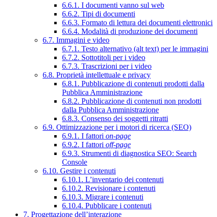
6.6.1. I documenti vanno sul web
6.6.2. Tipi di documenti
6.6.3. Formato di lettura dei documenti elettronici
6.6.4. Modalità di produzione dei documenti
6.7. Immagini e video
6.7.1. Testo alternativo (alt text) per le immagini
6.7.2. Sottotitoli per i video
6.7.3. Trascrizioni per i video
6.8. Proprietà intellettuale e privacy
6.8.1. Pubblicazione di contenuti prodotti dalla
Pubblica Amministrazione
6.8.2. Pubblicazione di contenuti non prodotti
dalla Pubblica Amministrazione
6.8.3. Consenso dei soggetti ritratti
6.9. Ottimizzazione per i motori di ricerca (SEO)
6.9.1. I fattori
on-page
6.9.2. I fattori
off-page
6.9.3. Strumenti di diagnostica SEO: Search
Console
6.10. Gestire i contenuti
6.10.1. L’inventario dei contenuti
6.10.2. Revisionare i contenuti
6.10.3. Migrare i contenuti
6.10.4. Pubblicare i contenuti
7. Progettazione dell’interazione