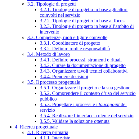
3.2. Tipologie di progetti
3.2.1. Tipologie di progetto in base agli attori
coinvolti nel servizio
3.2.2. Tipologie di progetto in base al focus
3.2.3. Tipologie di progetto in base all’ambito di
intervento
3.3. Competenze, ruoli e figure coinvolte
3.3.1. Coordinatore di progetto
3.3.2. Definire ruoli e responsabilità
3.4. Metodo di lavoro
3.4.1. Definire processi, strumenti e rituali
3.4.2. Curare la documentazione di progetto
3.4.3. Organizzare tavoli tecnici collaborativi
3.4.4. Prendere decisioni
3.5. Il processo progettuale
3.5.1. Organizzare il progetto e la sua gestione
3.5.2. Comprendere il contesto d’uso del servizio
pubblico
3.5.3. Progettare i processi e i
touchpoint
del
servizio
3.5.4. Realizzare l’interfaccia utente del servizio
3.5.5. Validare la soluzione ottenuta
4. Ricerca progettuale
4.1. Ricerca primaria
4.1.1. Interviste