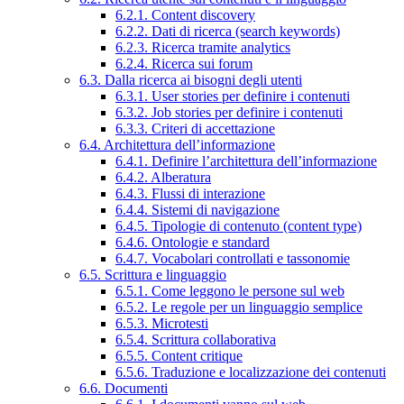
6.2.1. Content discovery
6.2.2. Dati di ricerca (search keywords)
6.2.3. Ricerca tramite analytics
6.2.4. Ricerca sui forum
6.3. Dalla ricerca ai bisogni degli utenti
6.3.1. User stories per definire i contenuti
6.3.2. Job stories per definire i contenuti
6.3.3. Criteri di accettazione
6.4. Architettura dell’informazione
6.4.1. Definire l’architettura dell’informazione
6.4.2. Alberatura
6.4.3. Flussi di interazione
6.4.4. Sistemi di navigazione
6.4.5. Tipologie di contenuto (content type)
6.4.6. Ontologie e standard
6.4.7. Vocabolari controllati e tassonomie
6.5. Scrittura e linguaggio
6.5.1. Come leggono le persone sul web
6.5.2. Le regole per un linguaggio semplice
6.5.3. Microtesti
6.5.4. Scrittura collaborativa
6.5.5. Content critique
6.5.6. Traduzione e localizzazione dei contenuti
6.6. Documenti