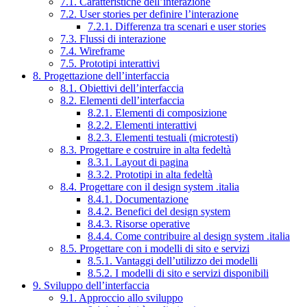
7.1. Caratteristiche dell’interazione
7.2. User stories per definire l’interazione
7.2.1. Differenza tra scenari e user stories
7.3. Flussi di interazione
7.4. Wireframe
7.5. Prototipi interattivi
8. Progettazione dell’interfaccia
8.1. Obiettivi dell’interfaccia
8.2. Elementi dell’interfaccia
8.2.1. Elementi di composizione
8.2.2. Elementi interattivi
8.2.3. Elementi testuali (microtesti)
8.3. Progettare e costruire in alta fedeltà
8.3.1. Layout di pagina
8.3.2. Prototipi in alta fedeltà
8.4. Progettare con il design system .italia
8.4.1. Documentazione
8.4.2. Benefici del design system
8.4.3. Risorse operative
8.4.4. Come contribuire al design system .italia
8.5. Progettare con i modelli di sito e servizi
8.5.1. Vantaggi dell’utilizzo dei modelli
8.5.2. I modelli di sito e servizi disponibili
9. Sviluppo dell’interfaccia
9.1. Approccio allo sviluppo