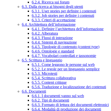
6.2.4. Ricerca sui forum
6.3. Dalla ricerca ai bisogni degli utenti
6.3.1. User stories per definire i contenuti
6.3.2. Job stories per definire i contenuti
6.3.3. Criteri di accettazione
6.4. Architettura dell’informazione
6.4.1. Definire l’architettura dell’informazione
6.4.2. Alberatura
6.4.3. Flussi di interazione
6.4.4. Sistemi di navigazione
6.4.5. Tipologie di contenuto (content type)
6.4.6. Ontologie e standard
6.4.7. Vocabolari controllati e tassonomie
6.5. Scrittura e linguaggio
6.5.1. Come leggono le persone sul web
6.5.2. Le regole per un linguaggio semplice
6.5.3. Microtesti
6.5.4. Scrittura collaborativa
6.5.5. Content critique
6.5.6. Traduzione e localizzazione dei contenuti
6.6. Documenti
6.6.1. I documenti vanno sul web
6.6.2. Tipi di documenti
6.6.3. Formato di lettura dei documenti elettronici
6.6.4. Modalità di produzione dei documenti