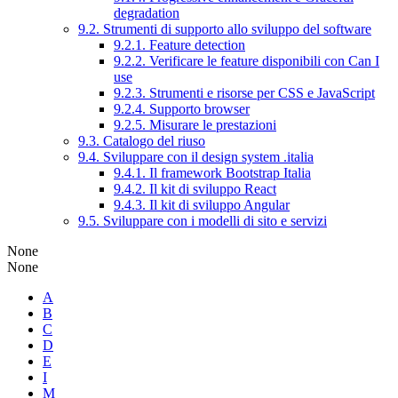
degradation
9.2. Strumenti di supporto allo sviluppo del software
9.2.1. Feature detection
9.2.2. Verificare le feature disponibili con Can I
use
9.2.3. Strumenti e risorse per CSS e JavaScript
9.2.4. Supporto browser
9.2.5. Misurare le prestazioni
9.3. Catalogo del riuso
9.4. Sviluppare con il design system .italia
9.4.1. Il framework Bootstrap Italia
9.4.2. Il kit di sviluppo React
9.4.3. Il kit di sviluppo Angular
9.5. Sviluppare con i modelli di sito e servizi
None
None
A
B
C
D
E
I
M