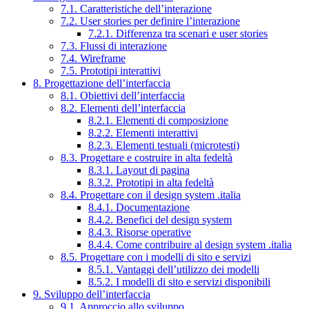
7.1. Caratteristiche dell’interazione
7.2. User stories per definire l’interazione
7.2.1. Differenza tra scenari e user stories
7.3. Flussi di interazione
7.4. Wireframe
7.5. Prototipi interattivi
8. Progettazione dell’interfaccia
8.1. Obiettivi dell’interfaccia
8.2. Elementi dell’interfaccia
8.2.1. Elementi di composizione
8.2.2. Elementi interattivi
8.2.3. Elementi testuali (microtesti)
8.3. Progettare e costruire in alta fedeltà
8.3.1. Layout di pagina
8.3.2. Prototipi in alta fedeltà
8.4. Progettare con il design system .italia
8.4.1. Documentazione
8.4.2. Benefici del design system
8.4.3. Risorse operative
8.4.4. Come contribuire al design system .italia
8.5. Progettare con i modelli di sito e servizi
8.5.1. Vantaggi dell’utilizzo dei modelli
8.5.2. I modelli di sito e servizi disponibili
9. Sviluppo dell’interfaccia
9.1. Approccio allo sviluppo