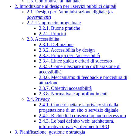
1.3. Contribuisci al manuale
2. Introduzione al design per i servizi pubblici digitali
2.1. Design per l’amministrazione digitale (
e-
government
)
2.2. L’approccio progettuale
2.2.1. Buone pratiche
2.2.2. Principi
2.3. Accessibilità
2.3.1. Definizione
2.3.2. Accessibilità by design
2.3.3. Principi per l’accessibilità
2.3.4. Linee guida e criteri di successo
2.3.5. Come rilasciare una dichiarazione di
accessibilità
2.3.6. Meccanismo di feedback e procedura di
attuazione
2.3.7. Obiettivi accessibilità
2.3.8. Normativa e approfondimenti
2.4. Privacy
2.4.1. Come rispettare la privacy sin dalla
progettazione di un sito o servizio digitale
2.4.2. Richiedi il consenso quando necessario
2.4.3. Le basi del sito web: architettura,
informativa privacy, riferimenti DPO
3. Pianificazione, gestione e strategia