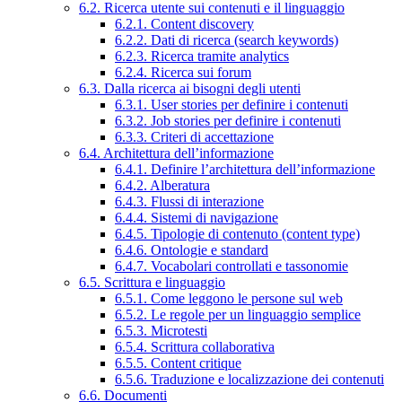
6.2. Ricerca utente sui contenuti e il linguaggio
6.2.1. Content discovery
6.2.2. Dati di ricerca (search keywords)
6.2.3. Ricerca tramite analytics
6.2.4. Ricerca sui forum
6.3. Dalla ricerca ai bisogni degli utenti
6.3.1. User stories per definire i contenuti
6.3.2. Job stories per definire i contenuti
6.3.3. Criteri di accettazione
6.4. Architettura dell’informazione
6.4.1. Definire l’architettura dell’informazione
6.4.2. Alberatura
6.4.3. Flussi di interazione
6.4.4. Sistemi di navigazione
6.4.5. Tipologie di contenuto (content type)
6.4.6. Ontologie e standard
6.4.7. Vocabolari controllati e tassonomie
6.5. Scrittura e linguaggio
6.5.1. Come leggono le persone sul web
6.5.2. Le regole per un linguaggio semplice
6.5.3. Microtesti
6.5.4. Scrittura collaborativa
6.5.5. Content critique
6.5.6. Traduzione e localizzazione dei contenuti
6.6. Documenti