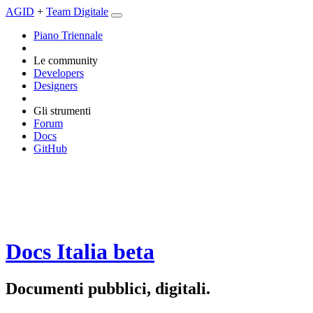
AGID
+
Team Digitale
Piano Triennale
Le community
Developers
Designers
Gli strumenti
Forum
Docs
GitHub
Docs Italia
beta
Documenti pubblici, digitali.