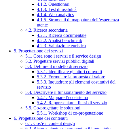
4.1.2. Questionari
4.1.3. Test di usabilità
4.1.4. Web analytics
4.1.5. Strumenti di mappatura dell’esperienza
utente
4.2. Ricerca secondaria
4.2.1. Ricerca documentale
4.2.2. Analisi benchmark
4.2.3. Valutazione euristica
5. Progettazione dei servizi
5.1. Cosa sono i servizi e il service design
5.2. Progettare servizi pubblici digitali
5.3. Definire il modello di servizio
5.3.1. Identificare gli attori coinvolti
5.3.2. Formulare la proposta di valore
5.3.3. Inquadrare gli elementi costitutivi del
servizio
5.4. Descrivere il funzionamento del servizio
5.4.1. Mappare l’ecosistema
5.4.2. Rappresentare i flussi di servizio
5.5. Co-progettare le soluzioni
5.5.1. Workshop di co-progettazione
6. Progettazione dei contenuti
6.1. Cos’è il content design
6.2. Ricerca utente sui contenuti e il linguaggio