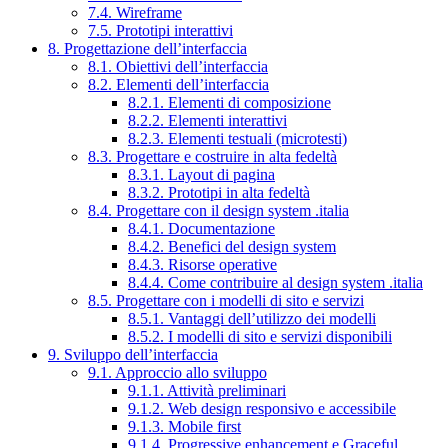
7.4. Wireframe
7.5. Prototipi interattivi
8. Progettazione dell’interfaccia
8.1. Obiettivi dell’interfaccia
8.2. Elementi dell’interfaccia
8.2.1. Elementi di composizione
8.2.2. Elementi interattivi
8.2.3. Elementi testuali (microtesti)
8.3. Progettare e costruire in alta fedeltà
8.3.1. Layout di pagina
8.3.2. Prototipi in alta fedeltà
8.4. Progettare con il design system .italia
8.4.1. Documentazione
8.4.2. Benefici del design system
8.4.3. Risorse operative
8.4.4. Come contribuire al design system .italia
8.5. Progettare con i modelli di sito e servizi
8.5.1. Vantaggi dell’utilizzo dei modelli
8.5.2. I modelli di sito e servizi disponibili
9. Sviluppo dell’interfaccia
9.1. Approccio allo sviluppo
9.1.1. Attività preliminari
9.1.2. Web design responsivo e accessibile
9.1.3. Mobile first
9.1.4. Progressive enhancement e Graceful