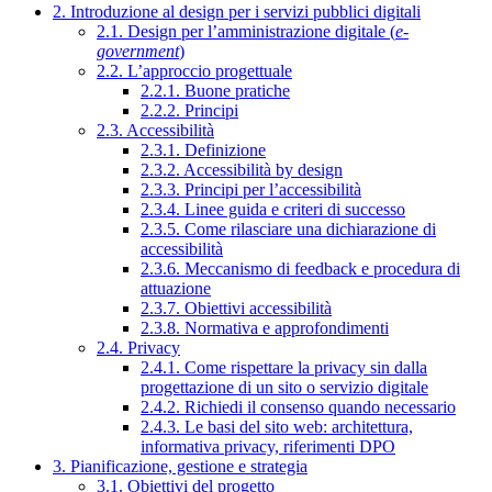
2. Introduzione al design per i servizi pubblici digitali
2.1. Design per l’amministrazione digitale (
e-
government
)
2.2. L’approccio progettuale
2.2.1. Buone pratiche
2.2.2. Principi
2.3. Accessibilità
2.3.1. Definizione
2.3.2. Accessibilità by design
2.3.3. Principi per l’accessibilità
2.3.4. Linee guida e criteri di successo
2.3.5. Come rilasciare una dichiarazione di
accessibilità
2.3.6. Meccanismo di feedback e procedura di
attuazione
2.3.7. Obiettivi accessibilità
2.3.8. Normativa e approfondimenti
2.4. Privacy
2.4.1. Come rispettare la privacy sin dalla
progettazione di un sito o servizio digitale
2.4.2. Richiedi il consenso quando necessario
2.4.3. Le basi del sito web: architettura,
informativa privacy, riferimenti DPO
3. Pianificazione, gestione e strategia
3.1. Obiettivi del progetto