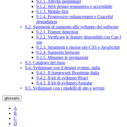
9.1.1. Attività preliminari
9.1.2. Web design responsivo e accessibile
9.1.3. Mobile first
9.1.4. Progressive enhancement e Graceful
degradation
9.2. Strumenti di supporto allo sviluppo del software
9.2.1. Feature detection
9.2.2. Verificare le feature disponibili con Can I
use
9.2.3. Strumenti e risorse per CSS e JavaScript
9.2.4. Supporto browser
9.2.5. Misurare le prestazioni
9.3. Catalogo del riuso
9.4. Sviluppare con il design system .italia
9.4.1. Il framework Bootstrap Italia
9.4.2. Il kit di sviluppo React
9.4.3. Il kit di sviluppo Angular
9.5. Sviluppare con i modelli di sito e servizi
glossario
A
B
C
D