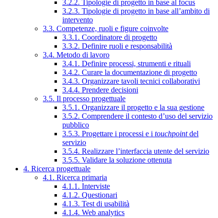
3.2.2. Tipologie di progetto in base al focus
3.2.3. Tipologie di progetto in base all’ambito di
intervento
3.3. Competenze, ruoli e figure coinvolte
3.3.1. Coordinatore di progetto
3.3.2. Definire ruoli e responsabilità
3.4. Metodo di lavoro
3.4.1. Definire processi, strumenti e rituali
3.4.2. Curare la documentazione di progetto
3.4.3. Organizzare tavoli tecnici collaborativi
3.4.4. Prendere decisioni
3.5. Il processo progettuale
3.5.1. Organizzare il progetto e la sua gestione
3.5.2. Comprendere il contesto d’uso del servizio
pubblico
3.5.3. Progettare i processi e i
touchpoint
del
servizio
3.5.4. Realizzare l’interfaccia utente del servizio
3.5.5. Validare la soluzione ottenuta
4. Ricerca progettuale
4.1. Ricerca primaria
4.1.1. Interviste
4.1.2. Questionari
4.1.3. Test di usabilità
4.1.4. Web analytics