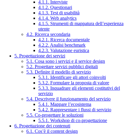
4.1.1. Interviste
4.1.2. Questionari
4.1.3. Test di usabilità
4.1.4. Web analytics
4.1.5. Strumenti di mappatura dell’esperienza
utente
4.2. Ricerca secondaria
4.2.1. Ricerca documentale
4.2.2. Analisi benchmark
4.2.3. Valutazione euristica
5. Progettazione dei servizi
5.1. Cosa sono i servizi e il service design
5.2. Progettare servizi pubblici digitali
5.3. Definire il modello di servizio
5.3.1. Identificare gli attori coinvolti
5.3.2. Formulare la proposta di valore
5.3.3. Inquadrare gli elementi costitutivi del
servizio
5.4. Descrivere il funzionamento del servizio
5.4.1. Mappare l’ecosistema
5.4.2. Rappresentare i flussi di servizio
5.5. Co-progettare le soluzioni
5.5.1. Workshop di co-progettazione
6. Progettazione dei contenuti
6.1. Cos’è il content design