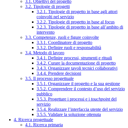
3.1. Obiettivi del progetto
3.2. Tipologie di progetti
3.2.1. Tipologie di progetto in base agli attori
coinvolti nel servizio
3.2.2. Tipologie di progetto in base al focus
3.2.3. Tipologie di progetto in base all’ambito di
intervento
3.3. Competenze, ruoli e figure coinvolte
3.3.1. Coordinatore di progetto
3.3.2. Definire ruoli e responsabilità
3.4. Metodo di lavoro
3.4.1. Definire processi, strumenti e rituali
3.4.2. Curare la documentazione di progetto
3.4.3. Organizzare tavoli tecnici collaborativi
3.4.4. Prendere decisioni
3.5. Il processo progettuale
3.5.1. Organizzare il progetto e la sua gestione
3.5.2. Comprendere il contesto d’uso del servizio
pubblico
3.5.3. Progettare i processi e i
touchpoint
del
servizio
3.5.4. Realizzare l’interfaccia utente del servizio
3.5.5. Validare la soluzione ottenuta
4. Ricerca progettuale
4.1. Ricerca primaria