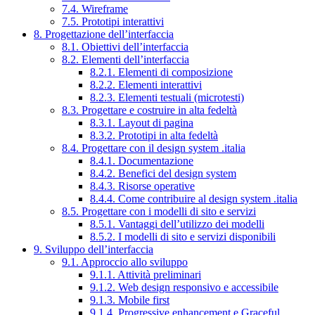
7.4. Wireframe
7.5. Prototipi interattivi
8. Progettazione dell’interfaccia
8.1. Obiettivi dell’interfaccia
8.2. Elementi dell’interfaccia
8.2.1. Elementi di composizione
8.2.2. Elementi interattivi
8.2.3. Elementi testuali (microtesti)
8.3. Progettare e costruire in alta fedeltà
8.3.1. Layout di pagina
8.3.2. Prototipi in alta fedeltà
8.4. Progettare con il design system .italia
8.4.1. Documentazione
8.4.2. Benefici del design system
8.4.3. Risorse operative
8.4.4. Come contribuire al design system .italia
8.5. Progettare con i modelli di sito e servizi
8.5.1. Vantaggi dell’utilizzo dei modelli
8.5.2. I modelli di sito e servizi disponibili
9. Sviluppo dell’interfaccia
9.1. Approccio allo sviluppo
9.1.1. Attività preliminari
9.1.2. Web design responsivo e accessibile
9.1.3. Mobile first
9.1.4. Progressive enhancement e Graceful