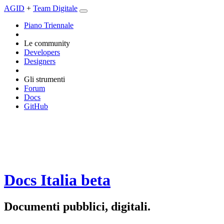
AGID
+
Team Digitale
Piano Triennale
Le community
Developers
Designers
Gli strumenti
Forum
Docs
GitHub
Docs Italia
beta
Documenti pubblici, digitali.