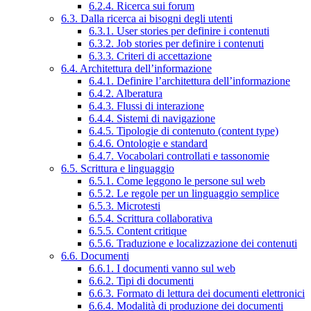
6.2.4. Ricerca sui forum
6.3. Dalla ricerca ai bisogni degli utenti
6.3.1. User stories per definire i contenuti
6.3.2. Job stories per definire i contenuti
6.3.3. Criteri di accettazione
6.4. Architettura dell’informazione
6.4.1. Definire l’architettura dell’informazione
6.4.2. Alberatura
6.4.3. Flussi di interazione
6.4.4. Sistemi di navigazione
6.4.5. Tipologie di contenuto (content type)
6.4.6. Ontologie e standard
6.4.7. Vocabolari controllati e tassonomie
6.5. Scrittura e linguaggio
6.5.1. Come leggono le persone sul web
6.5.2. Le regole per un linguaggio semplice
6.5.3. Microtesti
6.5.4. Scrittura collaborativa
6.5.5. Content critique
6.5.6. Traduzione e localizzazione dei contenuti
6.6. Documenti
6.6.1. I documenti vanno sul web
6.6.2. Tipi di documenti
6.6.3. Formato di lettura dei documenti elettronici
6.6.4. Modalità di produzione dei documenti