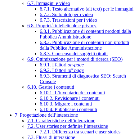
6.7. Immagini e video
6.7.1. Testo alternativo (alt text) per le immagini
6.7.2. Sottotitoli per i video
6.7.3. Trascrizioni per i video
6.8. Proprietà intellettuale e privacy
6.8.1. Pubblicazione di contenuti prodotti dalla
Pubblica Amministrazione
6.8.2. Pubblicazione di contenuti non prodotti
dalla Pubblica Amministrazione
6.8.3. Consenso dei soggetti ritratti
6.9. Ottimizzazione per i motori di ricerca (SEO)
6.9.1. I fattori
on-page
6.9.2. I fattori
off-page
6.9.3. Strumenti di diagnostica SEO: Search
Console
6.10. Gestire i contenuti
6.10.1. L’inventario dei contenuti
6.10.2. Revisionare i contenuti
6.10.3. Migrare i contenuti
6.10.4. Pubblicare i contenuti
7. Progettazione dell’interazione
7.1. Caratteristiche dell’interazione
7.2. User stories per definire l’interazione
7.2.1. Differenza tra scenari e user stories
7.3. Flussi di interazione