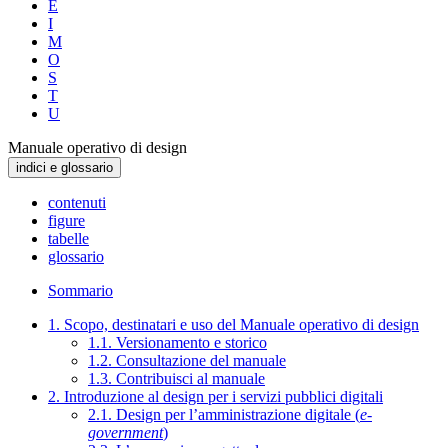
E
I
M
O
S
T
U
Manuale operativo di design
indici e glossario
contenuti
figure
tabelle
glossario
Sommario
1. Scopo, destinatari e uso del Manuale operativo di design
1.1. Versionamento e storico
1.2. Consultazione del manuale
1.3. Contribuisci al manuale
2. Introduzione al design per i servizi pubblici digitali
2.1. Design per l’amministrazione digitale (
e-
government
)