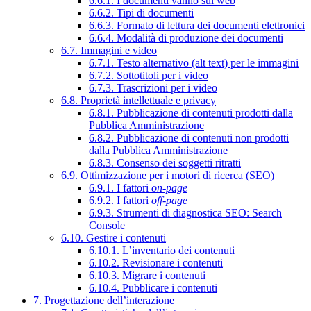
6.6.1. I documenti vanno sul web
6.6.2. Tipi di documenti
6.6.3. Formato di lettura dei documenti elettronici
6.6.4. Modalità di produzione dei documenti
6.7. Immagini e video
6.7.1. Testo alternativo (alt text) per le immagini
6.7.2. Sottotitoli per i video
6.7.3. Trascrizioni per i video
6.8. Proprietà intellettuale e privacy
6.8.1. Pubblicazione di contenuti prodotti dalla
Pubblica Amministrazione
6.8.2. Pubblicazione di contenuti non prodotti
dalla Pubblica Amministrazione
6.8.3. Consenso dei soggetti ritratti
6.9. Ottimizzazione per i motori di ricerca (SEO)
6.9.1. I fattori
on-page
6.9.2. I fattori
off-page
6.9.3. Strumenti di diagnostica SEO: Search
Console
6.10. Gestire i contenuti
6.10.1. L’inventario dei contenuti
6.10.2. Revisionare i contenuti
6.10.3. Migrare i contenuti
6.10.4. Pubblicare i contenuti
7. Progettazione dell’interazione