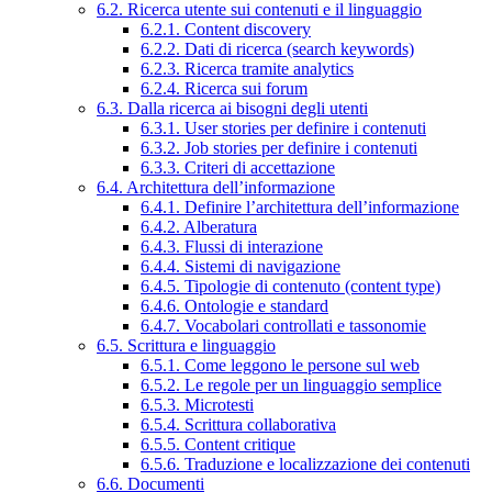
6.2. Ricerca utente sui contenuti e il linguaggio
6.2.1. Content discovery
6.2.2. Dati di ricerca (search keywords)
6.2.3. Ricerca tramite analytics
6.2.4. Ricerca sui forum
6.3. Dalla ricerca ai bisogni degli utenti
6.3.1. User stories per definire i contenuti
6.3.2. Job stories per definire i contenuti
6.3.3. Criteri di accettazione
6.4. Architettura dell’informazione
6.4.1. Definire l’architettura dell’informazione
6.4.2. Alberatura
6.4.3. Flussi di interazione
6.4.4. Sistemi di navigazione
6.4.5. Tipologie di contenuto (content type)
6.4.6. Ontologie e standard
6.4.7. Vocabolari controllati e tassonomie
6.5. Scrittura e linguaggio
6.5.1. Come leggono le persone sul web
6.5.2. Le regole per un linguaggio semplice
6.5.3. Microtesti
6.5.4. Scrittura collaborativa
6.5.5. Content critique
6.5.6. Traduzione e localizzazione dei contenuti
6.6. Documenti