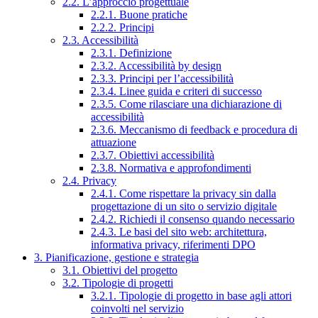
2.2. L’approccio progettuale
2.2.1. Buone pratiche
2.2.2. Principi
2.3. Accessibilità
2.3.1. Definizione
2.3.2. Accessibilità by design
2.3.3. Principi per l’accessibilità
2.3.4. Linee guida e criteri di successo
2.3.5. Come rilasciare una dichiarazione di
accessibilità
2.3.6. Meccanismo di feedback e procedura di
attuazione
2.3.7. Obiettivi accessibilità
2.3.8. Normativa e approfondimenti
2.4. Privacy
2.4.1. Come rispettare la privacy sin dalla
progettazione di un sito o servizio digitale
2.4.2. Richiedi il consenso quando necessario
2.4.3. Le basi del sito web: architettura,
informativa privacy, riferimenti DPO
3. Pianificazione, gestione e strategia
3.1. Obiettivi del progetto
3.2. Tipologie di progetti
3.2.1. Tipologie di progetto in base agli attori
coinvolti nel servizio