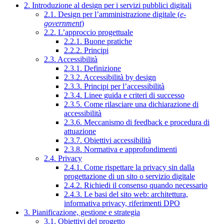
2. Introduzione al design per i servizi pubblici digitali
2.1. Design per l’amministrazione digitale (
e-
government
)
2.2. L’approccio progettuale
2.2.1. Buone pratiche
2.2.2. Principi
2.3. Accessibilità
2.3.1. Definizione
2.3.2. Accessibilità by design
2.3.3. Principi per l’accessibilità
2.3.4. Linee guida e criteri di successo
2.3.5. Come rilasciare una dichiarazione di
accessibilità
2.3.6. Meccanismo di feedback e procedura di
attuazione
2.3.7. Obiettivi accessibilità
2.3.8. Normativa e approfondimenti
2.4. Privacy
2.4.1. Come rispettare la privacy sin dalla
progettazione di un sito o servizio digitale
2.4.2. Richiedi il consenso quando necessario
2.4.3. Le basi del sito web: architettura,
informativa privacy, riferimenti DPO
3. Pianificazione, gestione e strategia
3.1. Obiettivi del progetto