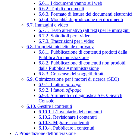
6.6.1. I documenti vanno sul web
6.6.2. Tipi di documenti
6.6.3. Formato di lettura dei documenti elettronici
6.6.4. Modalità di produzione dei documenti
6.7. Immagini e video
6.7.1. Testo alternativo (alt text) per le immagini
6.7.2. Sottotitoli per i video
6.7.3. Trascrizioni per i video
6.8. Proprietà intellettuale e privacy
6.8.1. Pubblicazione di contenuti prodotti dalla
Pubblica Amministrazione
6.8.2. Pubblicazione di contenuti non prodotti
dalla Pubblica Amministrazione
6.8.3. Consenso dei soggetti ritratti
6.9. Ottimizzazione per i motori di ricerca (SEO)
6.9.1. I fattori
on-page
6.9.2. I fattori
off-page
6.9.3. Strumenti di diagnostica SEO: Search
Console
6.10. Gestire i contenuti
6.10.1. L’inventario dei contenuti
6.10.2. Revisionare i contenuti
6.10.3. Migrare i contenuti
6.10.4. Pubblicare i contenuti
7. Progettazione dell’interazione