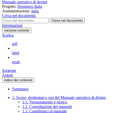
Manuale operativo di design
Progetto:
Designers Italia
Amministrazione:
italia
Cerca nel documento
Cerca nel documento
Informazioni
versione-corrente
Scarica
pdf
html
epub
Sorgente
Azioni
indice dei contenuti
Sommario
1. Scopo, destinatari e uso del Manuale operativo di design
1.1. Versionamento e storico
1.2. Consultazione del manuale
1.3. Contribuisci al manuale