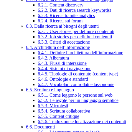
6.2.1. Content discovery
6.2.2. Dati di ricerca (search keywords)
6.2.3. Ricerca tramite analytics
6.2.4. Ricerca sui forum
6.3. Dalla ricerca ai bisogni degli utenti
6.3.1. User stories per definire i contenuti
6.3.2. Job stories per definire i contenuti
6.3.3. Criteri di accettazione
6.4. Architettura dell’informazione
6.4.1. Definire l’architettura dell’informazione
6.4.2. Alberatura
6.4.3. Flussi di interazione
6.4.4. Sistemi di navigazione
6.4.5. Tipologie di contenuto (content type)
6.4.6. Ontologie e standard
6.4.7. Vocabolari controllati e tassonomie
6.5. Scrittura e linguaggio
6.5.1. Come leggono le persone sul web
6.5.2. Le regole per un linguaggio semplice
6.5.3. Microtesti
6.5.4. Scrittura collaborativa
6.5.5. Content critique
6.5.6. Traduzione e localizzazione dei contenuti
6.6. Documenti