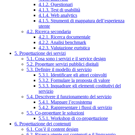
4.1.2. Questionari
4.1.3. Test di usabilità
4.1.4. Web analytics
4.1.5. Strumenti di mappatura dell’esperienza
utente
4.2. Ricerca secondaria
4.2.1. Ricerca documentale
4.2.2. Analisi benchmark
4.2.3. Valutazione euristica
5. Progettazione dei servizi
5.1. Cosa sono i servizi e il service design
5.2. Progettare servizi pubblici digitali
5.3. Definire il modello di servizio
5.3.1. Identificare gli attori coinvolti
5.3.2. Formulare la proposta di valore
5.3.3. Inquadrare gli elementi costitutivi del
servizio
5.4. Descrivere il funzionamento del servizio
5.4.1. Mappare l’ecosistema
5.4.2. Rappresentare i flussi di servizio
5.5. Co-progettare le soluzioni
5.5.1. Workshop di co-progettazione
6. Progettazione dei contenuti
6.1. Cos’è il content design
6.2. Ricerca utente sui contenuti e il linguaggio