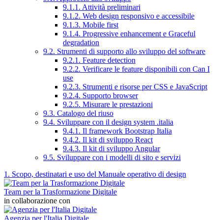
9.1.1. Attività preliminari
9.1.2. Web design responsivo e accessibile
9.1.3. Mobile first
9.1.4. Progressive enhancement e Graceful
degradation
9.2. Strumenti di supporto allo sviluppo del software
9.2.1. Feature detection
9.2.2. Verificare le feature disponibili con Can I
use
9.2.3. Strumenti e risorse per CSS e JavaScript
9.2.4. Supporto browser
9.2.5. Misurare le prestazioni
9.3. Catalogo del riuso
9.4. Sviluppare con il design system .italia
9.4.1. Il framework Bootstrap Italia
9.4.2. Il kit di sviluppo React
9.4.3. Il kit di sviluppo Angular
9.5. Sviluppare con i modelli di sito e servizi
1. Scopo, destinatari e uso del Manuale operativo di design
Team per la Trasformazione Digitale
in collaborazione con
Agenzia per l'Italia Digitale