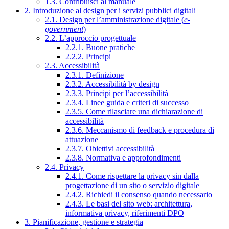
1.3. Contribuisci al manuale
2. Introduzione al design per i servizi pubblici digitali
2.1. Design per l’amministrazione digitale (
e-
government
)
2.2. L’approccio progettuale
2.2.1. Buone pratiche
2.2.2. Principi
2.3. Accessibilità
2.3.1. Definizione
2.3.2. Accessibilità by design
2.3.3. Principi per l’accessibilità
2.3.4. Linee guida e criteri di successo
2.3.5. Come rilasciare una dichiarazione di
accessibilità
2.3.6. Meccanismo di feedback e procedura di
attuazione
2.3.7. Obiettivi accessibilità
2.3.8. Normativa e approfondimenti
2.4. Privacy
2.4.1. Come rispettare la privacy sin dalla
progettazione di un sito o servizio digitale
2.4.2. Richiedi il consenso quando necessario
2.4.3. Le basi del sito web: architettura,
informativa privacy, riferimenti DPO
3. Pianificazione, gestione e strategia