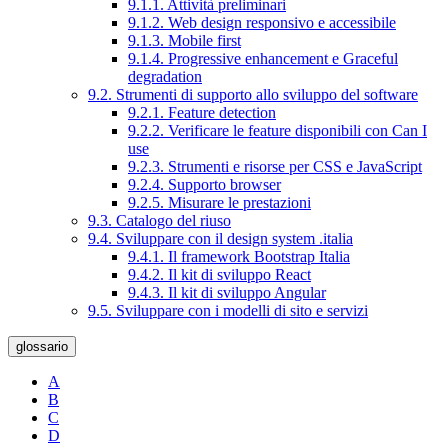
9.1.1. Attività preliminari
9.1.2. Web design responsivo e accessibile
9.1.3. Mobile first
9.1.4. Progressive enhancement e Graceful
degradation
9.2. Strumenti di supporto allo sviluppo del software
9.2.1. Feature detection
9.2.2. Verificare le feature disponibili con Can I
use
9.2.3. Strumenti e risorse per CSS e JavaScript
9.2.4. Supporto browser
9.2.5. Misurare le prestazioni
9.3. Catalogo del riuso
9.4. Sviluppare con il design system .italia
9.4.1. Il framework Bootstrap Italia
9.4.2. Il kit di sviluppo React
9.4.3. Il kit di sviluppo Angular
9.5. Sviluppare con i modelli di sito e servizi
glossario
A
B
C
D