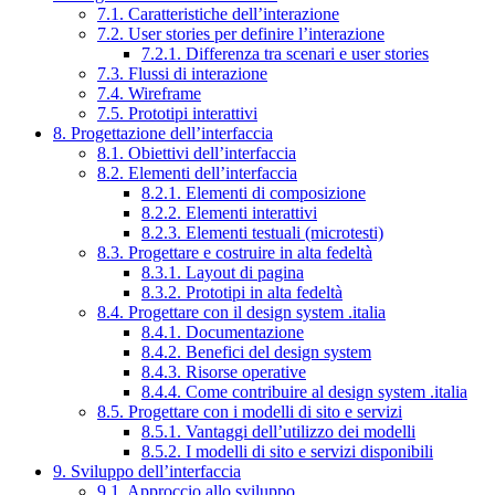
7.1. Caratteristiche dell’interazione
7.2. User stories per definire l’interazione
7.2.1. Differenza tra scenari e user stories
7.3. Flussi di interazione
7.4. Wireframe
7.5. Prototipi interattivi
8. Progettazione dell’interfaccia
8.1. Obiettivi dell’interfaccia
8.2. Elementi dell’interfaccia
8.2.1. Elementi di composizione
8.2.2. Elementi interattivi
8.2.3. Elementi testuali (microtesti)
8.3. Progettare e costruire in alta fedeltà
8.3.1. Layout di pagina
8.3.2. Prototipi in alta fedeltà
8.4. Progettare con il design system .italia
8.4.1. Documentazione
8.4.2. Benefici del design system
8.4.3. Risorse operative
8.4.4. Come contribuire al design system .italia
8.5. Progettare con i modelli di sito e servizi
8.5.1. Vantaggi dell’utilizzo dei modelli
8.5.2. I modelli di sito e servizi disponibili
9. Sviluppo dell’interfaccia
9.1. Approccio allo sviluppo