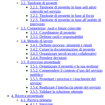
3.2. Tipologie di progetti
3.2.1. Tipologie di progetto in base agli attori
coinvolti nel servizio
3.2.2. Tipologie di progetto in base al focus
3.2.3. Tipologie di progetto in base all’ambito di
intervento
3.3. Competenze, ruoli e figure coinvolte
3.3.1. Coordinatore di progetto
3.3.2. Definire ruoli e responsabilità
3.4. Metodo di lavoro
3.4.1. Definire processi, strumenti e rituali
3.4.2. Curare la documentazione di progetto
3.4.3. Organizzare tavoli tecnici collaborativi
3.4.4. Prendere decisioni
3.5. Il processo progettuale
3.5.1. Organizzare il progetto e la sua gestione
3.5.2. Comprendere il contesto d’uso del servizio
pubblico
3.5.3. Progettare i processi e i
touchpoint
del
servizio
3.5.4. Realizzare l’interfaccia utente del servizio
3.5.5. Validare la soluzione ottenuta
4. Ricerca progettuale
4.1. Ricerca primaria
4.1.1. Interviste