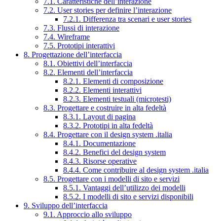
7.1. Caratteristiche dell’interazione
7.2. User stories per definire l’interazione
7.2.1. Differenza tra scenari e user stories
7.3. Flussi di interazione
7.4. Wireframe
7.5. Prototipi interattivi
8. Progettazione dell’interfaccia
8.1. Obiettivi dell’interfaccia
8.2. Elementi dell’interfaccia
8.2.1. Elementi di composizione
8.2.2. Elementi interattivi
8.2.3. Elementi testuali (microtesti)
8.3. Progettare e costruire in alta fedeltà
8.3.1. Layout di pagina
8.3.2. Prototipi in alta fedeltà
8.4. Progettare con il design system .italia
8.4.1. Documentazione
8.4.2. Benefici del design system
8.4.3. Risorse operative
8.4.4. Come contribuire al design system .italia
8.5. Progettare con i modelli di sito e servizi
8.5.1. Vantaggi dell’utilizzo dei modelli
8.5.2. I modelli di sito e servizi disponibili
9. Sviluppo dell’interfaccia
9.1. Approccio allo sviluppo