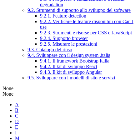
degradation
9.2. Strumenti di supporto allo sviluppo del software
9.2.1. Feature detection
9.2.2. Verificare le feature disponibili con Can I
use
9.2.3. Strumenti e risorse per CSS e JavaScript
9.2.4. Supporto browser
9.2.5. Misurare le prestazioni
9.3. Catalogo del riuso
9.4. Sviluppare con il design system .italia
9.4.1. Il framework Bootstrap Italia
9.4.2. Il kit di sviluppo React
9.4.3. Il kit di sviluppo Angular
9.5. Sviluppare con i modelli di sito e servizi
None
None
A
B
C
D
E
I
M