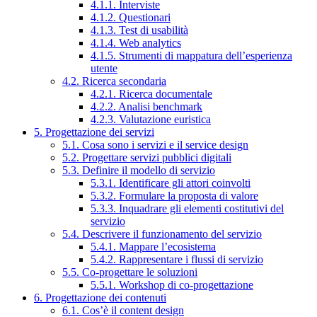
4.1.1. Interviste
4.1.2. Questionari
4.1.3. Test di usabilità
4.1.4. Web analytics
4.1.5. Strumenti di mappatura dell’esperienza
utente
4.2. Ricerca secondaria
4.2.1. Ricerca documentale
4.2.2. Analisi benchmark
4.2.3. Valutazione euristica
5. Progettazione dei servizi
5.1. Cosa sono i servizi e il service design
5.2. Progettare servizi pubblici digitali
5.3. Definire il modello di servizio
5.3.1. Identificare gli attori coinvolti
5.3.2. Formulare la proposta di valore
5.3.3. Inquadrare gli elementi costitutivi del
servizio
5.4. Descrivere il funzionamento del servizio
5.4.1. Mappare l’ecosistema
5.4.2. Rappresentare i flussi di servizio
5.5. Co-progettare le soluzioni
5.5.1. Workshop di co-progettazione
6. Progettazione dei contenuti
6.1. Cos’è il content design