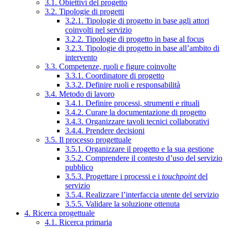
3.1. Obiettivi del progetto
3.2. Tipologie di progetti
3.2.1. Tipologie di progetto in base agli attori
coinvolti nel servizio
3.2.2. Tipologie di progetto in base al focus
3.2.3. Tipologie di progetto in base all’ambito di
intervento
3.3. Competenze, ruoli e figure coinvolte
3.3.1. Coordinatore di progetto
3.3.2. Definire ruoli e responsabilità
3.4. Metodo di lavoro
3.4.1. Definire processi, strumenti e rituali
3.4.2. Curare la documentazione di progetto
3.4.3. Organizzare tavoli tecnici collaborativi
3.4.4. Prendere decisioni
3.5. Il processo progettuale
3.5.1. Organizzare il progetto e la sua gestione
3.5.2. Comprendere il contesto d’uso del servizio
pubblico
3.5.3. Progettare i processi e i
touchpoint
del
servizio
3.5.4. Realizzare l’interfaccia utente del servizio
3.5.5. Validare la soluzione ottenuta
4. Ricerca progettuale
4.1. Ricerca primaria