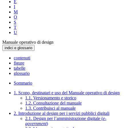
E
I
M
O
S
T
U
Manuale operativo di design
indici e glossario
contenuti
figure
tabelle
glossario
Sommario
1. Scopo, destinatari e uso del Manuale operativo di design
1.1. Versionamento e storico
1.2. Consultazione del manuale
1.3. Contribuisci al manuale
2. Introduzione al design per i servizi pubblici digitali
2.1. Design per l’amministrazione digitale (
e-
government
)