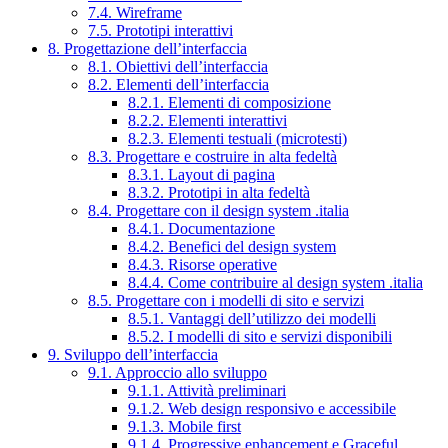
7.4. Wireframe
7.5. Prototipi interattivi
8. Progettazione dell’interfaccia
8.1. Obiettivi dell’interfaccia
8.2. Elementi dell’interfaccia
8.2.1. Elementi di composizione
8.2.2. Elementi interattivi
8.2.3. Elementi testuali (microtesti)
8.3. Progettare e costruire in alta fedeltà
8.3.1. Layout di pagina
8.3.2. Prototipi in alta fedeltà
8.4. Progettare con il design system .italia
8.4.1. Documentazione
8.4.2. Benefici del design system
8.4.3. Risorse operative
8.4.4. Come contribuire al design system .italia
8.5. Progettare con i modelli di sito e servizi
8.5.1. Vantaggi dell’utilizzo dei modelli
8.5.2. I modelli di sito e servizi disponibili
9. Sviluppo dell’interfaccia
9.1. Approccio allo sviluppo
9.1.1. Attività preliminari
9.1.2. Web design responsivo e accessibile
9.1.3. Mobile first
9.1.4. Progressive enhancement e Graceful