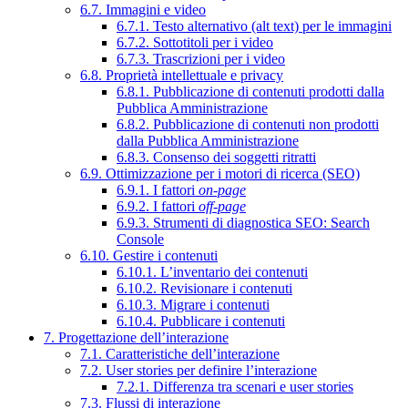
6.7. Immagini e video
6.7.1. Testo alternativo (alt text) per le immagini
6.7.2. Sottotitoli per i video
6.7.3. Trascrizioni per i video
6.8. Proprietà intellettuale e privacy
6.8.1. Pubblicazione di contenuti prodotti dalla
Pubblica Amministrazione
6.8.2. Pubblicazione di contenuti non prodotti
dalla Pubblica Amministrazione
6.8.3. Consenso dei soggetti ritratti
6.9. Ottimizzazione per i motori di ricerca (SEO)
6.9.1. I fattori
on-page
6.9.2. I fattori
off-page
6.9.3. Strumenti di diagnostica SEO: Search
Console
6.10. Gestire i contenuti
6.10.1. L’inventario dei contenuti
6.10.2. Revisionare i contenuti
6.10.3. Migrare i contenuti
6.10.4. Pubblicare i contenuti
7. Progettazione dell’interazione
7.1. Caratteristiche dell’interazione
7.2. User stories per definire l’interazione
7.2.1. Differenza tra scenari e user stories
7.3. Flussi di interazione