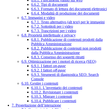
6.6.1. I documenti vanno sul web
6.6.2. Tipi di documenti
6.6.3. Formato di lettura dei documenti elettronici
6.6.4. Modalità di produzione dei documenti
6.7. Immagini e video
6.7.1. Testo alternativo (alt text) per le immagini
6.7.2. Sottotitoli per i video
6.7.3. Trascrizioni per i video
6.8. Proprietà intellettuale e privacy
6.8.1. Pubblicazione di contenuti prodotti dalla
Pubblica Amministrazione
6.8.2. Pubblicazione di contenuti non prodotti
dalla Pubblica Amministrazione
6.8.3. Consenso dei soggetti ritratti
6.9. Ottimizzazione per i motori di ricerca (SEO)
6.9.1. I fattori
on-page
6.9.2. I fattori
off-page
6.9.3. Strumenti di diagnostica SEO: Search
Console
6.10. Gestire i contenuti
6.10.1. L’inventario dei contenuti
6.10.2. Revisionare i contenuti
6.10.3. Migrare i contenuti
6.10.4. Pubblicare i contenuti
7. Progettazione dell’interazione