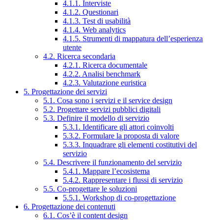
4.1.1. Interviste
4.1.2. Questionari
4.1.3. Test di usabilità
4.1.4. Web analytics
4.1.5. Strumenti di mappatura dell’esperienza
utente
4.2. Ricerca secondaria
4.2.1. Ricerca documentale
4.2.2. Analisi benchmark
4.2.3. Valutazione euristica
5. Progettazione dei servizi
5.1. Cosa sono i servizi e il service design
5.2. Progettare servizi pubblici digitali
5.3. Definire il modello di servizio
5.3.1. Identificare gli attori coinvolti
5.3.2. Formulare la proposta di valore
5.3.3. Inquadrare gli elementi costitutivi del
servizio
5.4. Descrivere il funzionamento del servizio
5.4.1. Mappare l’ecosistema
5.4.2. Rappresentare i flussi di servizio
5.5. Co-progettare le soluzioni
5.5.1. Workshop di co-progettazione
6. Progettazione dei contenuti
6.1. Cos’è il content design