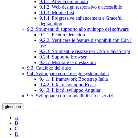
9.1.1. Attività preliminari
9.1.2. Web design responsivo e accessibile
9.1.3. Mobile first
9.1.4. Progressive enhancement e Graceful
degradation
9.2. Strumenti di supporto allo sviluppo del software
9.2.1. Feature detection
9.2.2. Verificare le feature disponibili con Can I
use
9.2.3. Strumenti e risorse per CSS e JavaScript
9.2.4. Supporto browser
9.2.5. Misurare le prestazioni
9.3. Catalogo del riuso
9.4. Sviluppare con il design system .italia
9.4.1. Il framework Bootstrap Italia
9.4.2. Il kit di sviluppo React
9.4.3. Il kit di sviluppo Angular
9.5. Sviluppare con i modelli di sito e servizi
glossario
A
B
C
D