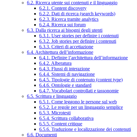
6.2. Ricerca utente sui contenuti e il linguaggio
6.2.1. Content discovery
6.2.2. Dati di ricerca (search keywords)
6.2.3. Ricerca tramite analytics
6.2.4. Ricerca sui forum
6.3. Dalla ricerca ai bisogni degli utenti
6.3.1. User stories per definire i contenuti
6.3.2. Job stories per definire i contenuti
6.3.3. Criteri di accettazione
6.4. Architettura dell’informazione
6.4.1. Definire l’architettura dell’informazione
6.4.2. Alberatura
6.4.3. Flussi di interazione
6.4.4. Sistemi di navigazione
6.4.5. Tipologie di contenuto (content type)
6.4.6. Ontologie e standard
6.4.7. Vocabolari controllati e tassonomie
6.5. Scrittura e linguaggio
6.5.1. Come leggono le persone sul web
6.5.2. Le regole per un linguaggio semplice
6.5.3. Microtesti
6.5.4. Scrittura collaborativa
6.5.5. Content critique
6.5.6. Traduzione e localizzazione dei contenuti
6.6. Documenti