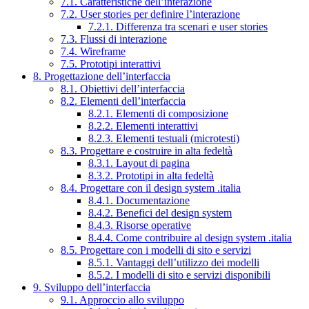
7.1. Caratteristiche dell’interazione
7.2. User stories per definire l’interazione
7.2.1. Differenza tra scenari e user stories
7.3. Flussi di interazione
7.4. Wireframe
7.5. Prototipi interattivi
8. Progettazione dell’interfaccia
8.1. Obiettivi dell’interfaccia
8.2. Elementi dell’interfaccia
8.2.1. Elementi di composizione
8.2.2. Elementi interattivi
8.2.3. Elementi testuali (microtesti)
8.3. Progettare e costruire in alta fedeltà
8.3.1. Layout di pagina
8.3.2. Prototipi in alta fedeltà
8.4. Progettare con il design system .italia
8.4.1. Documentazione
8.4.2. Benefici del design system
8.4.3. Risorse operative
8.4.4. Come contribuire al design system .italia
8.5. Progettare con i modelli di sito e servizi
8.5.1. Vantaggi dell’utilizzo dei modelli
8.5.2. I modelli di sito e servizi disponibili
9. Sviluppo dell’interfaccia
9.1. Approccio allo sviluppo