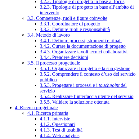
3.2.2. Tipologie di progetto in base al focus
3.2.3. Tipologie di progetto in base all’ambito di
intervento
3.3. Competenze, ruoli e figure coinvolte
3.3.1. Coordinatore di progetto
3.3.2. Definire ruoli e responsabilità
3.4. Metodo di lavoro
3.4.1. Definire processi, strumenti e rituali
3.4.2. Curare la documentazione di progetto
3.4.3. Organizzare tavoli tecnici collaborativi
3.4.4. Prendere decisioni
3.5. Il processo progettuale
3.5.1. Organizzare il progetto e la sua gestione
3.5.2. Comprendere il contesto d’uso del servizio
pubblico
3.5.3. Progettare i processi e i
touchpoint
del
servizio
3.5.4. Realizzare l’interfaccia utente del servizio
3.5.5. Validare la soluzione ottenuta
4. Ricerca progettuale
4.1. Ricerca primaria
4.1.1. Interviste
4.1.2. Questionari
4.1.3. Test di usabilità
4.1.4. Web analytics