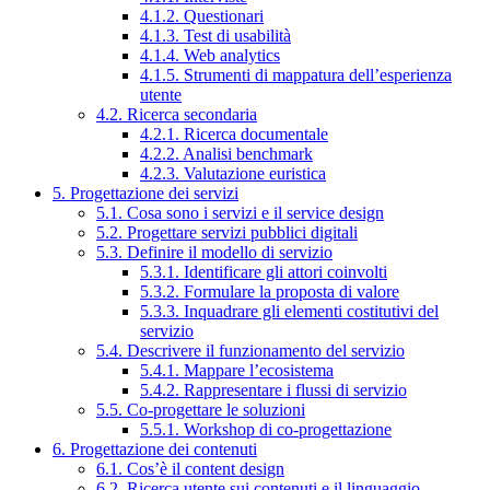
4.1.2. Questionari
4.1.3. Test di usabilità
4.1.4. Web analytics
4.1.5. Strumenti di mappatura dell’esperienza
utente
4.2. Ricerca secondaria
4.2.1. Ricerca documentale
4.2.2. Analisi benchmark
4.2.3. Valutazione euristica
5. Progettazione dei servizi
5.1. Cosa sono i servizi e il service design
5.2. Progettare servizi pubblici digitali
5.3. Definire il modello di servizio
5.3.1. Identificare gli attori coinvolti
5.3.2. Formulare la proposta di valore
5.3.3. Inquadrare gli elementi costitutivi del
servizio
5.4. Descrivere il funzionamento del servizio
5.4.1. Mappare l’ecosistema
5.4.2. Rappresentare i flussi di servizio
5.5. Co-progettare le soluzioni
5.5.1. Workshop di co-progettazione
6. Progettazione dei contenuti
6.1. Cos’è il content design
6.2. Ricerca utente sui contenuti e il linguaggio