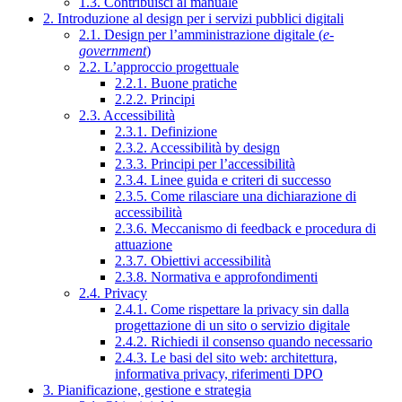
1.3. Contribuisci al manuale
2. Introduzione al design per i servizi pubblici digitali
2.1. Design per l’amministrazione digitale (
e-
government
)
2.2. L’approccio progettuale
2.2.1. Buone pratiche
2.2.2. Principi
2.3. Accessibilità
2.3.1. Definizione
2.3.2. Accessibilità by design
2.3.3. Principi per l’accessibilità
2.3.4. Linee guida e criteri di successo
2.3.5. Come rilasciare una dichiarazione di
accessibilità
2.3.6. Meccanismo di feedback e procedura di
attuazione
2.3.7. Obiettivi accessibilità
2.3.8. Normativa e approfondimenti
2.4. Privacy
2.4.1. Come rispettare la privacy sin dalla
progettazione di un sito o servizio digitale
2.4.2. Richiedi il consenso quando necessario
2.4.3. Le basi del sito web: architettura,
informativa privacy, riferimenti DPO
3. Pianificazione, gestione e strategia