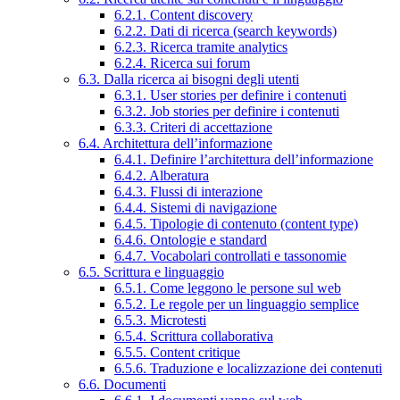
6.2.1. Content discovery
6.2.2. Dati di ricerca (search keywords)
6.2.3. Ricerca tramite analytics
6.2.4. Ricerca sui forum
6.3. Dalla ricerca ai bisogni degli utenti
6.3.1. User stories per definire i contenuti
6.3.2. Job stories per definire i contenuti
6.3.3. Criteri di accettazione
6.4. Architettura dell’informazione
6.4.1. Definire l’architettura dell’informazione
6.4.2. Alberatura
6.4.3. Flussi di interazione
6.4.4. Sistemi di navigazione
6.4.5. Tipologie di contenuto (content type)
6.4.6. Ontologie e standard
6.4.7. Vocabolari controllati e tassonomie
6.5. Scrittura e linguaggio
6.5.1. Come leggono le persone sul web
6.5.2. Le regole per un linguaggio semplice
6.5.3. Microtesti
6.5.4. Scrittura collaborativa
6.5.5. Content critique
6.5.6. Traduzione e localizzazione dei contenuti
6.6. Documenti