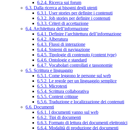
6.2.4. Ricerca sui forum
6.3. Dalla ricerca ai bisogni degli utenti
6.3.1. User stories per definire i contenuti
6.3.2. Job stories per definire i contenuti
6.3.3. Criteri di accettazione
6.4. Architettura dell’informazione
6.4.1. Definire l’architettura dell’informazione
6.4.2. Alberatura
6.4.3. Flussi di interazione
6.4.4. Sistemi di navigazione
6.4.5. Tipologie di contenuto (content type)
6.4.6. Ontologie e standard
6.4.7. Vocabolari controllati e tassonomie
6.5. Scrittura e linguaggio
6.5.1. Come leggono le persone sul web
6.5.2. Le regole per un linguaggio semplice
6.5.3. Microtesti
6.5.4. Scrittura collaborativa
6.5.5. Content critique
6.5.6. Traduzione e localizzazione dei contenuti
6.6. Documenti
6.6.1. I documenti vanno sul web
6.6.2. Tipi di documenti
6.6.3. Formato di lettura dei documenti elettronici
6.6.4. Modalità di produzione dei documenti