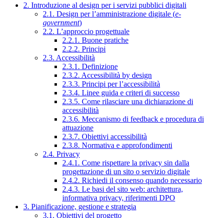
2. Introduzione al design per i servizi pubblici digitali
2.1. Design per l’amministrazione digitale (
e-
government
)
2.2. L’approccio progettuale
2.2.1. Buone pratiche
2.2.2. Principi
2.3. Accessibilità
2.3.1. Definizione
2.3.2. Accessibilità by design
2.3.3. Principi per l’accessibilità
2.3.4. Linee guida e criteri di successo
2.3.5. Come rilasciare una dichiarazione di
accessibilità
2.3.6. Meccanismo di feedback e procedura di
attuazione
2.3.7. Obiettivi accessibilità
2.3.8. Normativa e approfondimenti
2.4. Privacy
2.4.1. Come rispettare la privacy sin dalla
progettazione di un sito o servizio digitale
2.4.2. Richiedi il consenso quando necessario
2.4.3. Le basi del sito web: architettura,
informativa privacy, riferimenti DPO
3. Pianificazione, gestione e strategia
3.1. Obiettivi del progetto