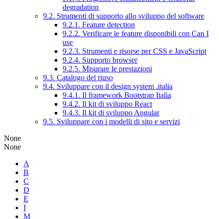
degradation
9.2. Strumenti di supporto allo sviluppo del software
9.2.1. Feature detection
9.2.2. Verificare le feature disponibili con Can I
use
9.2.3. Strumenti e risorse per CSS e JavaScript
9.2.4. Supporto browser
9.2.5. Misurare le prestazioni
9.3. Catalogo del riuso
9.4. Sviluppare con il design system .italia
9.4.1. Il framework Bootstrap Italia
9.4.2. Il kit di sviluppo React
9.4.3. Il kit di sviluppo Angular
9.5. Sviluppare con i modelli di sito e servizi
None
None
A
B
C
D
E
I
M