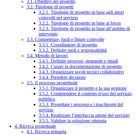
3.1. Obiettivi del progetto
3.2. Tipologie di progetti
3.2.1. Tipologie di progetto in base agli attori
coinvolti nel servizio
3.2.2. Tipologie di progetto in base al focus
3.2.3. Tipologie di progetto in base all’ambito di
intervento
3.3. Competenze, ruoli e figure coinvolte
3.3.1. Coordinatore di progetto
3.3.2. Definire ruoli e responsabilità
3.4. Metodo di lavoro
3.4.1. Definire processi, strumenti e rituali
3.4.2. Curare la documentazione di progetto
3.4.3. Organizzare tavoli tecnici collaborativi
3.4.4. Prendere decisioni
3.5. Il processo progettuale
3.5.1. Organizzare il progetto e la sua gestione
3.5.2. Comprendere il contesto d’uso del servizio
pubblico
3.5.3. Progettare i processi e i
touchpoint
del
servizio
3.5.4. Realizzare l’interfaccia utente del servizio
3.5.5. Validare la soluzione ottenuta
4. Ricerca progettuale
4.1. Ricerca primaria