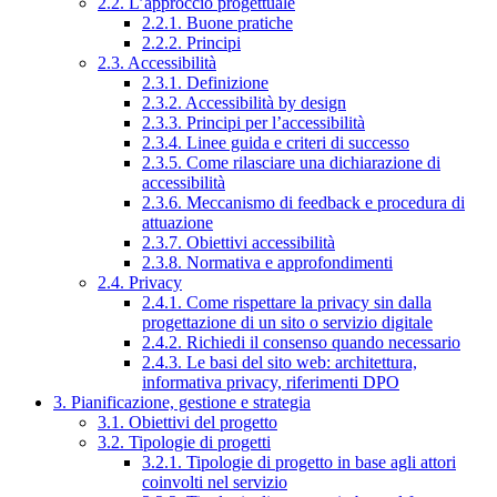
2.2. L’approccio progettuale
2.2.1. Buone pratiche
2.2.2. Principi
2.3. Accessibilità
2.3.1. Definizione
2.3.2. Accessibilità by design
2.3.3. Principi per l’accessibilità
2.3.4. Linee guida e criteri di successo
2.3.5. Come rilasciare una dichiarazione di
accessibilità
2.3.6. Meccanismo di feedback e procedura di
attuazione
2.3.7. Obiettivi accessibilità
2.3.8. Normativa e approfondimenti
2.4. Privacy
2.4.1. Come rispettare la privacy sin dalla
progettazione di un sito o servizio digitale
2.4.2. Richiedi il consenso quando necessario
2.4.3. Le basi del sito web: architettura,
informativa privacy, riferimenti DPO
3. Pianificazione, gestione e strategia
3.1. Obiettivi del progetto
3.2. Tipologie di progetti
3.2.1. Tipologie di progetto in base agli attori
coinvolti nel servizio