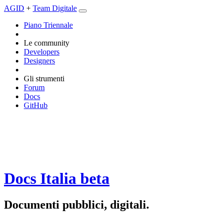
AGID
+
Team Digitale
Piano Triennale
Le community
Developers
Designers
Gli strumenti
Forum
Docs
GitHub
Docs Italia
beta
Documenti pubblici, digitali.