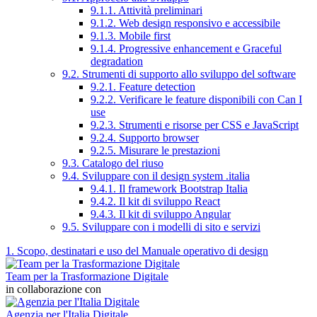
9.1.1. Attività preliminari
9.1.2. Web design responsivo e accessibile
9.1.3. Mobile first
9.1.4. Progressive enhancement e Graceful
degradation
9.2. Strumenti di supporto allo sviluppo del software
9.2.1. Feature detection
9.2.2. Verificare le feature disponibili con Can I
use
9.2.3. Strumenti e risorse per CSS e JavaScript
9.2.4. Supporto browser
9.2.5. Misurare le prestazioni
9.3. Catalogo del riuso
9.4. Sviluppare con il design system .italia
9.4.1. Il framework Bootstrap Italia
9.4.2. Il kit di sviluppo React
9.4.3. Il kit di sviluppo Angular
9.5. Sviluppare con i modelli di sito e servizi
1. Scopo, destinatari e uso del Manuale operativo di design
Team per la Trasformazione Digitale
in collaborazione con
Agenzia per l'Italia Digitale