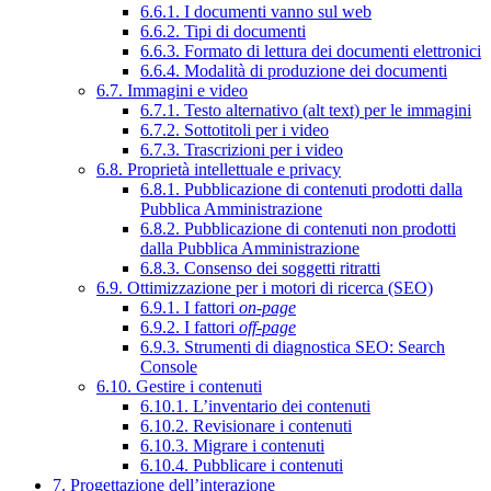
6.6.1. I documenti vanno sul web
6.6.2. Tipi di documenti
6.6.3. Formato di lettura dei documenti elettronici
6.6.4. Modalità di produzione dei documenti
6.7. Immagini e video
6.7.1. Testo alternativo (alt text) per le immagini
6.7.2. Sottotitoli per i video
6.7.3. Trascrizioni per i video
6.8. Proprietà intellettuale e privacy
6.8.1. Pubblicazione di contenuti prodotti dalla
Pubblica Amministrazione
6.8.2. Pubblicazione di contenuti non prodotti
dalla Pubblica Amministrazione
6.8.3. Consenso dei soggetti ritratti
6.9. Ottimizzazione per i motori di ricerca (SEO)
6.9.1. I fattori
on-page
6.9.2. I fattori
off-page
6.9.3. Strumenti di diagnostica SEO: Search
Console
6.10. Gestire i contenuti
6.10.1. L’inventario dei contenuti
6.10.2. Revisionare i contenuti
6.10.3. Migrare i contenuti
6.10.4. Pubblicare i contenuti
7. Progettazione dell’interazione