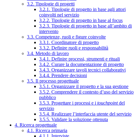
3.2. Tipologie di progetti
3.2.1. Tipologie di progetto in base agli attori
coinvolti nel servizio
3.2.2. Tipologie di progetto in base al focus
3.2.3. Tipologie di progetto in base all’ambito di
intervento
3.3. Competenze, ruoli e figure coinvolte
3.3.1. Coordinatore di progetto
3.3.2. Definire ruoli e responsabilità
3.4. Metodo di lavoro
3.4.1. Definire processi, strumenti e rituali
3.4.2. Curare la documentazione di progetto
3.4.3. Organizzare tavoli tecnici collaborativi
3.4.4. Prendere decisioni
3.5. Il processo progettuale
3.5.1. Organizzare il progetto e la sua gestione
3.5.2. Comprendere il contesto d’uso del servizio
pubblico
3.5.3. Progettare i processi e i
touchpoint
del
servizio
3.5.4. Realizzare l’interfaccia utente del servizio
3.5.5. Validare la soluzione ottenuta
4. Ricerca progettuale
4.1. Ricerca primaria
4.1.1. Interviste