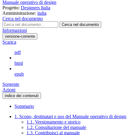
Manuale operativo di design
Progetto:
Designers Italia
Amministrazione:
italia
Cerca nel documento
Cerca nel documento
Informazioni
versione-corrente
Scarica
pdf
html
epub
Sorgente
Azioni
indice dei contenuti
Sommario
1. Scopo, destinatari e uso del Manuale operativo di design
1.1. Versionamento e storico
1.2. Consultazione del manuale
1.3. Contribuisci al manuale