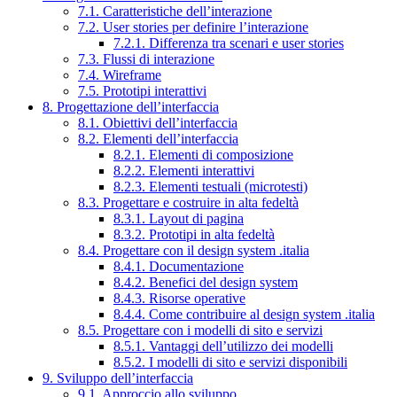
7.1. Caratteristiche dell’interazione
7.2. User stories per definire l’interazione
7.2.1. Differenza tra scenari e user stories
7.3. Flussi di interazione
7.4. Wireframe
7.5. Prototipi interattivi
8. Progettazione dell’interfaccia
8.1. Obiettivi dell’interfaccia
8.2. Elementi dell’interfaccia
8.2.1. Elementi di composizione
8.2.2. Elementi interattivi
8.2.3. Elementi testuali (microtesti)
8.3. Progettare e costruire in alta fedeltà
8.3.1. Layout di pagina
8.3.2. Prototipi in alta fedeltà
8.4. Progettare con il design system .italia
8.4.1. Documentazione
8.4.2. Benefici del design system
8.4.3. Risorse operative
8.4.4. Come contribuire al design system .italia
8.5. Progettare con i modelli di sito e servizi
8.5.1. Vantaggi dell’utilizzo dei modelli
8.5.2. I modelli di sito e servizi disponibili
9. Sviluppo dell’interfaccia
9.1. Approccio allo sviluppo