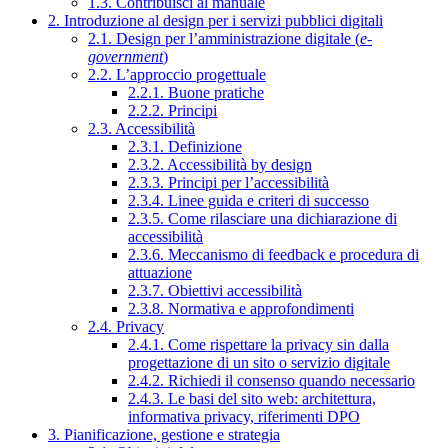
1.3. Contribuisci al manuale
2. Introduzione al design per i servizi pubblici digitali
2.1. Design per l’amministrazione digitale (
e-
government
)
2.2. L’approccio progettuale
2.2.1. Buone pratiche
2.2.2. Principi
2.3. Accessibilità
2.3.1. Definizione
2.3.2. Accessibilità by design
2.3.3. Principi per l’accessibilità
2.3.4. Linee guida e criteri di successo
2.3.5. Come rilasciare una dichiarazione di
accessibilità
2.3.6. Meccanismo di feedback e procedura di
attuazione
2.3.7. Obiettivi accessibilità
2.3.8. Normativa e approfondimenti
2.4. Privacy
2.4.1. Come rispettare la privacy sin dalla
progettazione di un sito o servizio digitale
2.4.2. Richiedi il consenso quando necessario
2.4.3. Le basi del sito web: architettura,
informativa privacy, riferimenti DPO
3. Pianificazione, gestione e strategia