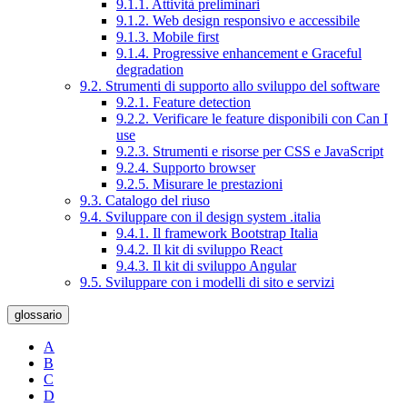
9.1.1. Attività preliminari
9.1.2. Web design responsivo e accessibile
9.1.3. Mobile first
9.1.4. Progressive enhancement e Graceful
degradation
9.2. Strumenti di supporto allo sviluppo del software
9.2.1. Feature detection
9.2.2. Verificare le feature disponibili con Can I
use
9.2.3. Strumenti e risorse per CSS e JavaScript
9.2.4. Supporto browser
9.2.5. Misurare le prestazioni
9.3. Catalogo del riuso
9.4. Sviluppare con il design system .italia
9.4.1. Il framework Bootstrap Italia
9.4.2. Il kit di sviluppo React
9.4.3. Il kit di sviluppo Angular
9.5. Sviluppare con i modelli di sito e servizi
glossario
A
B
C
D