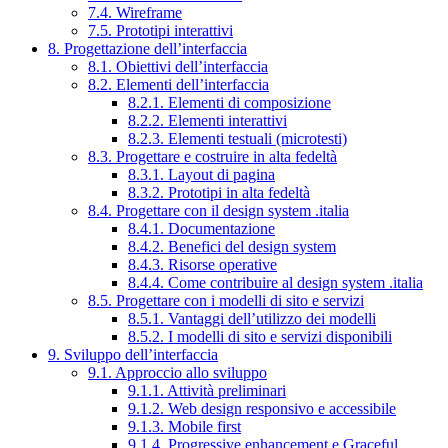
7.4. Wireframe
7.5. Prototipi interattivi
8. Progettazione dell’interfaccia
8.1. Obiettivi dell’interfaccia
8.2. Elementi dell’interfaccia
8.2.1. Elementi di composizione
8.2.2. Elementi interattivi
8.2.3. Elementi testuali (microtesti)
8.3. Progettare e costruire in alta fedeltà
8.3.1. Layout di pagina
8.3.2. Prototipi in alta fedeltà
8.4. Progettare con il design system .italia
8.4.1. Documentazione
8.4.2. Benefici del design system
8.4.3. Risorse operative
8.4.4. Come contribuire al design system .italia
8.5. Progettare con i modelli di sito e servizi
8.5.1. Vantaggi dell’utilizzo dei modelli
8.5.2. I modelli di sito e servizi disponibili
9. Sviluppo dell’interfaccia
9.1. Approccio allo sviluppo
9.1.1. Attività preliminari
9.1.2. Web design responsivo e accessibile
9.1.3. Mobile first
9.1.4. Progressive enhancement e Graceful