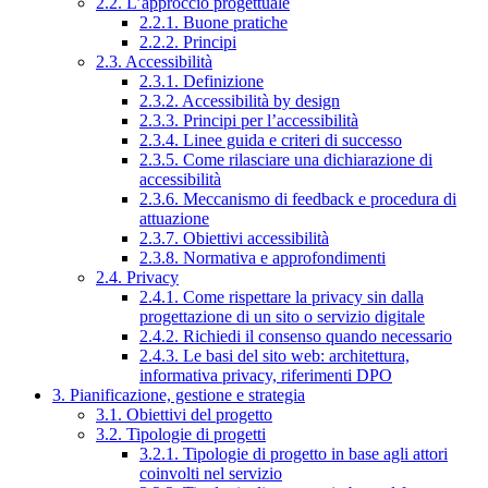
2.2. L’approccio progettuale
2.2.1. Buone pratiche
2.2.2. Principi
2.3. Accessibilità
2.3.1. Definizione
2.3.2. Accessibilità by design
2.3.3. Principi per l’accessibilità
2.3.4. Linee guida e criteri di successo
2.3.5. Come rilasciare una dichiarazione di
accessibilità
2.3.6. Meccanismo di feedback e procedura di
attuazione
2.3.7. Obiettivi accessibilità
2.3.8. Normativa e approfondimenti
2.4. Privacy
2.4.1. Come rispettare la privacy sin dalla
progettazione di un sito o servizio digitale
2.4.2. Richiedi il consenso quando necessario
2.4.3. Le basi del sito web: architettura,
informativa privacy, riferimenti DPO
3. Pianificazione, gestione e strategia
3.1. Obiettivi del progetto
3.2. Tipologie di progetti
3.2.1. Tipologie di progetto in base agli attori
coinvolti nel servizio