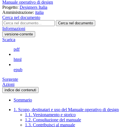
Manuale operativo di design
Progetto:
Designers Italia
Amministrazione:
italia
Cerca nel documento
Cerca nel documento
Informazioni
versione-corrente
Scarica
pdf
html
epub
Sorgente
Azioni
indice dei contenuti
Sommario
1. Scopo, destinatari e uso del Manuale operativo di design
1.1. Versionamento e storico
1.2. Consultazione del manuale
1.3. Contribuisci al manuale