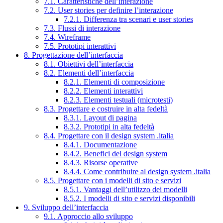
7.1. Caratteristiche dell’interazione
7.2. User stories per definire l’interazione
7.2.1. Differenza tra scenari e user stories
7.3. Flussi di interazione
7.4. Wireframe
7.5. Prototipi interattivi
8. Progettazione dell’interfaccia
8.1. Obiettivi dell’interfaccia
8.2. Elementi dell’interfaccia
8.2.1. Elementi di composizione
8.2.2. Elementi interattivi
8.2.3. Elementi testuali (microtesti)
8.3. Progettare e costruire in alta fedeltà
8.3.1. Layout di pagina
8.3.2. Prototipi in alta fedeltà
8.4. Progettare con il design system .italia
8.4.1. Documentazione
8.4.2. Benefici del design system
8.4.3. Risorse operative
8.4.4. Come contribuire al design system .italia
8.5. Progettare con i modelli di sito e servizi
8.5.1. Vantaggi dell’utilizzo dei modelli
8.5.2. I modelli di sito e servizi disponibili
9. Sviluppo dell’interfaccia
9.1. Approccio allo sviluppo