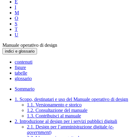
E
I
M
O
S
T
U
Manuale operativo di design
indici e glossario
contenuti
figure
tabelle
glossario
Sommario
1. Scopo, destinatari e uso del Manuale operativo di design
1.1. Versionamento e storico
1.2. Consultazione del manuale
1.3. Contribuisci al manuale
2. Introduzione al design per i servizi pubblici digitali
2.1. Design per l’amministrazione digitale (
e-
government
)