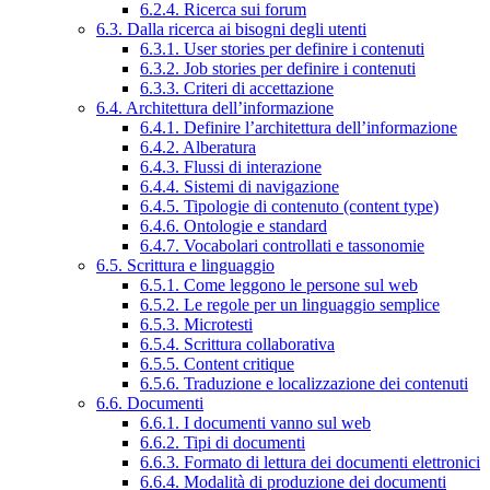
6.2.4. Ricerca sui forum
6.3. Dalla ricerca ai bisogni degli utenti
6.3.1. User stories per definire i contenuti
6.3.2. Job stories per definire i contenuti
6.3.3. Criteri di accettazione
6.4. Architettura dell’informazione
6.4.1. Definire l’architettura dell’informazione
6.4.2. Alberatura
6.4.3. Flussi di interazione
6.4.4. Sistemi di navigazione
6.4.5. Tipologie di contenuto (content type)
6.4.6. Ontologie e standard
6.4.7. Vocabolari controllati e tassonomie
6.5. Scrittura e linguaggio
6.5.1. Come leggono le persone sul web
6.5.2. Le regole per un linguaggio semplice
6.5.3. Microtesti
6.5.4. Scrittura collaborativa
6.5.5. Content critique
6.5.6. Traduzione e localizzazione dei contenuti
6.6. Documenti
6.6.1. I documenti vanno sul web
6.6.2. Tipi di documenti
6.6.3. Formato di lettura dei documenti elettronici
6.6.4. Modalità di produzione dei documenti