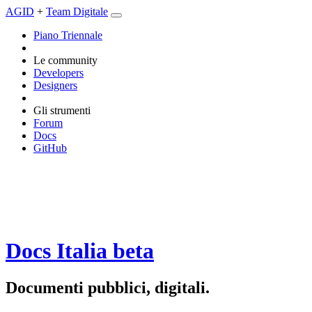
AGID
+
Team Digitale
Piano Triennale
Le community
Developers
Designers
Gli strumenti
Forum
Docs
GitHub
Docs Italia
beta
Documenti pubblici, digitali.