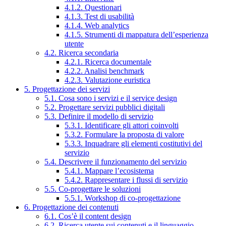
4.1.2. Questionari
4.1.3. Test di usabilità
4.1.4. Web analytics
4.1.5. Strumenti di mappatura dell’esperienza
utente
4.2. Ricerca secondaria
4.2.1. Ricerca documentale
4.2.2. Analisi benchmark
4.2.3. Valutazione euristica
5. Progettazione dei servizi
5.1. Cosa sono i servizi e il service design
5.2. Progettare servizi pubblici digitali
5.3. Definire il modello di servizio
5.3.1. Identificare gli attori coinvolti
5.3.2. Formulare la proposta di valore
5.3.3. Inquadrare gli elementi costitutivi del
servizio
5.4. Descrivere il funzionamento del servizio
5.4.1. Mappare l’ecosistema
5.4.2. Rappresentare i flussi di servizio
5.5. Co-progettare le soluzioni
5.5.1. Workshop di co-progettazione
6. Progettazione dei contenuti
6.1. Cos’è il content design
6.2. Ricerca utente sui contenuti e il linguaggio