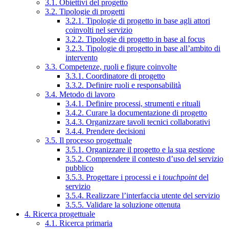
3.1. Obiettivi del progetto
3.2. Tipologie di progetti
3.2.1. Tipologie di progetto in base agli attori
coinvolti nel servizio
3.2.2. Tipologie di progetto in base al focus
3.2.3. Tipologie di progetto in base all’ambito di
intervento
3.3. Competenze, ruoli e figure coinvolte
3.3.1. Coordinatore di progetto
3.3.2. Definire ruoli e responsabilità
3.4. Metodo di lavoro
3.4.1. Definire processi, strumenti e rituali
3.4.2. Curare la documentazione di progetto
3.4.3. Organizzare tavoli tecnici collaborativi
3.4.4. Prendere decisioni
3.5. Il processo progettuale
3.5.1. Organizzare il progetto e la sua gestione
3.5.2. Comprendere il contesto d’uso del servizio
pubblico
3.5.3. Progettare i processi e i
touchpoint
del
servizio
3.5.4. Realizzare l’interfaccia utente del servizio
3.5.5. Validare la soluzione ottenuta
4. Ricerca progettuale
4.1. Ricerca primaria