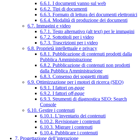
6.6.1. I documenti vanno sul web
6.6.2. Tipi di documenti
6.6.3. Formato di lettura dei documenti elettronici
6.6.4. Modalità di produzione dei documenti
6.7. Immagini e video
6.7.1. Testo alternativo (alt text) per le immagini
6.7.2. Sottotitoli per i video
6.7.3. Trascrizioni per i video
6.8. Proprietà intellettuale e privacy
6.8.1. Pubblicazione di contenuti prodotti dalla
Pubblica Amministrazione
6.8.2. Pubblicazione di contenuti non prodotti
dalla Pubblica Amministrazione
6.8.3. Consenso dei soggetti ritratti
6.9. Ottimizzazione per i motori di ricerca (SEO)
6.9.1. I fattori
on-page
6.9.2. I fattori
off-page
6.9.3. Strumenti di diagnostica SEO: Search
Console
6.10. Gestire i contenuti
6.10.1. L’inventario dei contenuti
6.10.2. Revisionare i contenuti
6.10.3. Migrare i contenuti
6.10.4. Pubblicare i contenuti
7. Progettazione dell’interazione