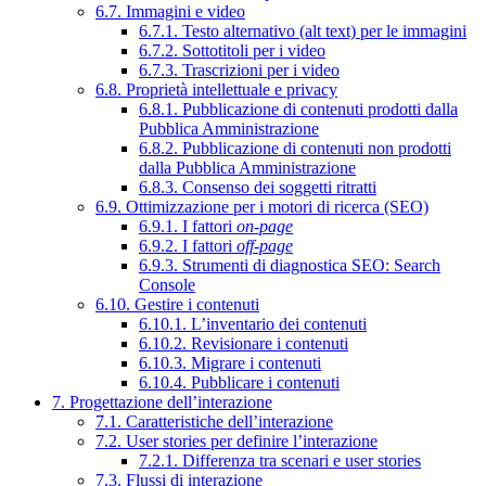
6.7. Immagini e video
6.7.1. Testo alternativo (alt text) per le immagini
6.7.2. Sottotitoli per i video
6.7.3. Trascrizioni per i video
6.8. Proprietà intellettuale e privacy
6.8.1. Pubblicazione di contenuti prodotti dalla
Pubblica Amministrazione
6.8.2. Pubblicazione di contenuti non prodotti
dalla Pubblica Amministrazione
6.8.3. Consenso dei soggetti ritratti
6.9. Ottimizzazione per i motori di ricerca (SEO)
6.9.1. I fattori
on-page
6.9.2. I fattori
off-page
6.9.3. Strumenti di diagnostica SEO: Search
Console
6.10. Gestire i contenuti
6.10.1. L’inventario dei contenuti
6.10.2. Revisionare i contenuti
6.10.3. Migrare i contenuti
6.10.4. Pubblicare i contenuti
7. Progettazione dell’interazione
7.1. Caratteristiche dell’interazione
7.2. User stories per definire l’interazione
7.2.1. Differenza tra scenari e user stories
7.3. Flussi di interazione