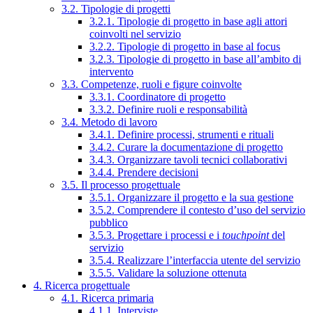
3.2. Tipologie di progetti
3.2.1. Tipologie di progetto in base agli attori
coinvolti nel servizio
3.2.2. Tipologie di progetto in base al focus
3.2.3. Tipologie di progetto in base all’ambito di
intervento
3.3. Competenze, ruoli e figure coinvolte
3.3.1. Coordinatore di progetto
3.3.2. Definire ruoli e responsabilità
3.4. Metodo di lavoro
3.4.1. Definire processi, strumenti e rituali
3.4.2. Curare la documentazione di progetto
3.4.3. Organizzare tavoli tecnici collaborativi
3.4.4. Prendere decisioni
3.5. Il processo progettuale
3.5.1. Organizzare il progetto e la sua gestione
3.5.2. Comprendere il contesto d’uso del servizio
pubblico
3.5.3. Progettare i processi e i
touchpoint
del
servizio
3.5.4. Realizzare l’interfaccia utente del servizio
3.5.5. Validare la soluzione ottenuta
4. Ricerca progettuale
4.1. Ricerca primaria
4.1.1. Interviste