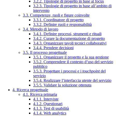
3.2.2. Tipologie di progetto in base al focus
3.2.3. Tipologie di progetto in base all’ambito di
intervento
3.3. Competenze, ruoli e figure coinvolte
3.3.1. Coordinatore di progetto
3.3.2. Definire ruoli e responsabilità
3.4. Metodo di lavoro
3.4.1. Definire processi, strumenti e rituali
3.4.2. Curare la documentazione di progetto
3.4.3. Organizzare tavoli tecnici collaborativi
3.4.4. Prendere decisioni
3.5. Il processo progettuale
3.5.1. Organizzare il progetto e la sua gestione
3.5.2. Comprendere il contesto d’uso del servizio
pubblico
3.5.3. Progettare i processi e i
touchpoint
del
servizio
3.5.4. Realizzare l’interfaccia utente del servizio
3.5.5. Validare la soluzione ottenuta
4. Ricerca progettuale
4.1. Ricerca primaria
4.1.1. Interviste
4.1.2. Questionari
4.1.3. Test di usabilità
4.1.4. Web analytics