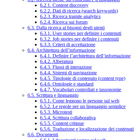
6.2.1. Content discovery
6.2.2. Dati di ricerca (search keywords)
6.2.3. Ricerca tramite analytics
6.2.4. Ricerca sui forum
6.3. Dalla ricerca ai bisogni degli utenti
6.3.1. User stories per definire i contenuti
6.3.2. Job stories per definire i contenuti
6.3.3. Criteri di accettazione
6.4. Architettura dell’informazione
6.4.1. Definire l’architettura dell’informazione
6.4.2. Alberatura
6.4.3. Flussi di interazione
6.4.4. Sistemi di navigazione
6.4.5. Tipologie di contenuto (content type)
6.4.6. Ontologie e standard
6.4.7. Vocabolari controllati e tassonomie
6.5. Scrittura e linguaggio
6.5.1. Come leggono le persone sul web
6.5.2. Le regole per un linguaggio semplice
6.5.3. Microtesti
6.5.4. Scrittura collaborativa
6.5.5. Content critique
6.5.6. Traduzione e localizzazione dei contenuti
6.6. Documenti