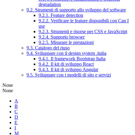
degradation
9.2. Strumenti di supporto allo sviluppo del software
9.2.1. Feature detection
9.2.2. Verificare le feature disponibili con Can I
use
9.2.3. Strumenti e risorse per CSS e JavaScript
9.2.4. Supporto browser
9.2.5. Misurare le prestazioni
9.3. Catalogo del riuso
9.4. Sviluppare con il design system .italia
9.4.1. Il framework Bootstrap Italia
9.4.2. Il kit di sviluppo React
9.4.3. Il kit di sviluppo Angular
9.5. Sviluppare con i modelli di sito e servizi
None
None
A
B
C
D
E
I
M