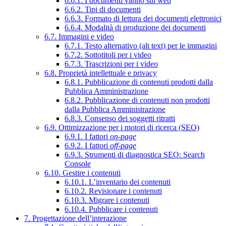
6.6.1. I documenti vanno sul web
6.6.2. Tipi di documenti
6.6.3. Formato di lettura dei documenti elettronici
6.6.4. Modalità di produzione dei documenti
6.7. Immagini e video
6.7.1. Testo alternativo (alt text) per le immagini
6.7.2. Sottotitoli per i video
6.7.3. Trascrizioni per i video
6.8. Proprietà intellettuale e privacy
6.8.1. Pubblicazione di contenuti prodotti dalla
Pubblica Amministrazione
6.8.2. Pubblicazione di contenuti non prodotti
dalla Pubblica Amministrazione
6.8.3. Consenso dei soggetti ritratti
6.9. Ottimizzazione per i motori di ricerca (SEO)
6.9.1. I fattori
on-page
6.9.2. I fattori
off-page
6.9.3. Strumenti di diagnostica SEO: Search
Console
6.10. Gestire i contenuti
6.10.1. L’inventario dei contenuti
6.10.2. Revisionare i contenuti
6.10.3. Migrare i contenuti
6.10.4. Pubblicare i contenuti
7. Progettazione dell’interazione