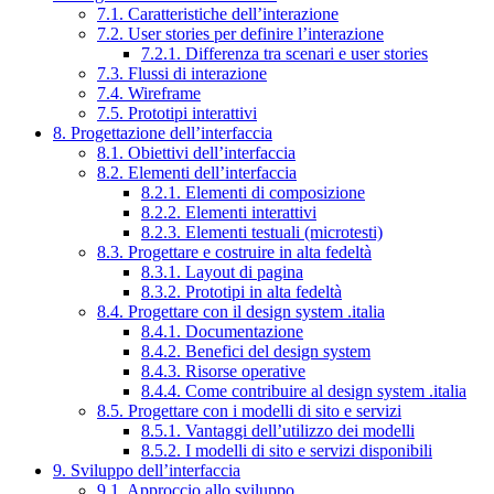
7.1. Caratteristiche dell’interazione
7.2. User stories per definire l’interazione
7.2.1. Differenza tra scenari e user stories
7.3. Flussi di interazione
7.4. Wireframe
7.5. Prototipi interattivi
8. Progettazione dell’interfaccia
8.1. Obiettivi dell’interfaccia
8.2. Elementi dell’interfaccia
8.2.1. Elementi di composizione
8.2.2. Elementi interattivi
8.2.3. Elementi testuali (microtesti)
8.3. Progettare e costruire in alta fedeltà
8.3.1. Layout di pagina
8.3.2. Prototipi in alta fedeltà
8.4. Progettare con il design system .italia
8.4.1. Documentazione
8.4.2. Benefici del design system
8.4.3. Risorse operative
8.4.4. Come contribuire al design system .italia
8.5. Progettare con i modelli di sito e servizi
8.5.1. Vantaggi dell’utilizzo dei modelli
8.5.2. I modelli di sito e servizi disponibili
9. Sviluppo dell’interfaccia
9.1. Approccio allo sviluppo