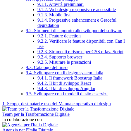
9.1.1. Attività preliminari
9.1.2. Web design responsivo e accessibile
9.1.3. Mobile first
9.1.4. Progressive enhancement e Graceful
degradation
9.2. Strumenti di supporto allo sviluppo del software
9.2.1. Feature detection
9.2.2. Verificare le feature disponibili con Can I
use
9.2.3. Strumenti e risorse per CSS e JavaScript
9.2.4. Supporto browser
9.2.5. Misurare le prestazioni
9.3. Catalogo del riuso
9.4. Sviluppare con il design system .italia
9.4.1. Il framework Bootstrap Italia
9.4.2. Il kit di sviluppo React
9.4.3. Il kit di sviluppo Angular
9.5. Sviluppare con i modelli di sito e servizi
1. Scopo, destinatari e uso del Manuale operativo di design
Team per la Trasformazione Digitale
in collaborazione con
Agenzia per l'Italia Digitale