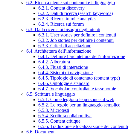
6.2. Ricerca utente sui contenuti e il linguaggio
6.2.1. Content discovery
6.2.2. Dati di ricerca (search keywords)
6.2.3. Ricerca tramite analytics
6.2.4. Ricerca sui forum
6.3. Dalla ricerca ai bisogni degli utenti
6.3.1. User stories per definire i contenuti
6.3.2. Job stories per definire i contenuti
6.3.3. Criteri di accettazione
6.4. Architettura dell’informazione
6.4.1. Definire l’architettura dell’informazione
6.4.2. Alberatura
6.4.3. Flussi di interazione
6.4.4. Sistemi di navigazione
6.4.5. Tipologie di contenuto (content type)
6.4.6. Ontologie e standard
6.4.7. Vocabolari controllati e tassonomie
6.5. Scrittura e linguaggio
6.5.1. Come leggono le persone sul web
6.5.2. Le regole per un linguaggio semplice
6.5.3. Microtesti
6.5.4. Scrittura collaborativa
6.5.5. Content critique
6.5.6. Traduzione e localizzazione dei contenuti
6.6. Documenti