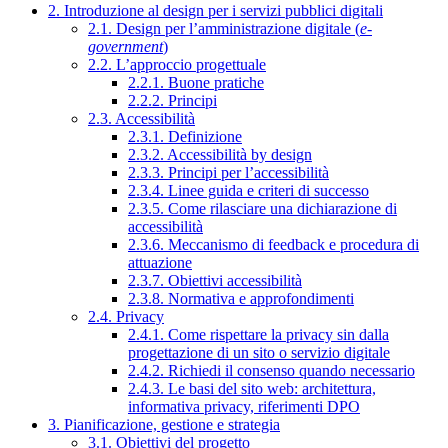
2. Introduzione al design per i servizi pubblici digitali
2.1. Design per l’amministrazione digitale (
e-
government
)
2.2. L’approccio progettuale
2.2.1. Buone pratiche
2.2.2. Principi
2.3. Accessibilità
2.3.1. Definizione
2.3.2. Accessibilità by design
2.3.3. Principi per l’accessibilità
2.3.4. Linee guida e criteri di successo
2.3.5. Come rilasciare una dichiarazione di
accessibilità
2.3.6. Meccanismo di feedback e procedura di
attuazione
2.3.7. Obiettivi accessibilità
2.3.8. Normativa e approfondimenti
2.4. Privacy
2.4.1. Come rispettare la privacy sin dalla
progettazione di un sito o servizio digitale
2.4.2. Richiedi il consenso quando necessario
2.4.3. Le basi del sito web: architettura,
informativa privacy, riferimenti DPO
3. Pianificazione, gestione e strategia
3.1. Obiettivi del progetto