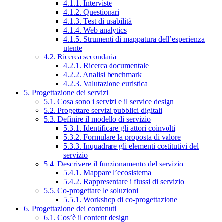
4.1.1. Interviste
4.1.2. Questionari
4.1.3. Test di usabilità
4.1.4. Web analytics
4.1.5. Strumenti di mappatura dell’esperienza
utente
4.2. Ricerca secondaria
4.2.1. Ricerca documentale
4.2.2. Analisi benchmark
4.2.3. Valutazione euristica
5. Progettazione dei servizi
5.1. Cosa sono i servizi e il service design
5.2. Progettare servizi pubblici digitali
5.3. Definire il modello di servizio
5.3.1. Identificare gli attori coinvolti
5.3.2. Formulare la proposta di valore
5.3.3. Inquadrare gli elementi costitutivi del
servizio
5.4. Descrivere il funzionamento del servizio
5.4.1. Mappare l’ecosistema
5.4.2. Rappresentare i flussi di servizio
5.5. Co-progettare le soluzioni
5.5.1. Workshop di co-progettazione
6. Progettazione dei contenuti
6.1. Cos’è il content design