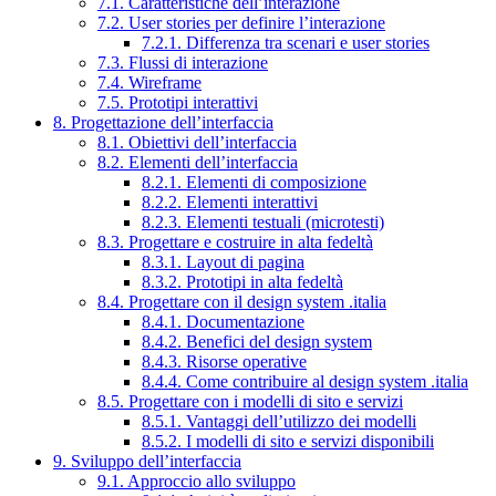
7.1. Caratteristiche dell’interazione
7.2. User stories per definire l’interazione
7.2.1. Differenza tra scenari e user stories
7.3. Flussi di interazione
7.4. Wireframe
7.5. Prototipi interattivi
8. Progettazione dell’interfaccia
8.1. Obiettivi dell’interfaccia
8.2. Elementi dell’interfaccia
8.2.1. Elementi di composizione
8.2.2. Elementi interattivi
8.2.3. Elementi testuali (microtesti)
8.3. Progettare e costruire in alta fedeltà
8.3.1. Layout di pagina
8.3.2. Prototipi in alta fedeltà
8.4. Progettare con il design system .italia
8.4.1. Documentazione
8.4.2. Benefici del design system
8.4.3. Risorse operative
8.4.4. Come contribuire al design system .italia
8.5. Progettare con i modelli di sito e servizi
8.5.1. Vantaggi dell’utilizzo dei modelli
8.5.2. I modelli di sito e servizi disponibili
9. Sviluppo dell’interfaccia
9.1. Approccio allo sviluppo