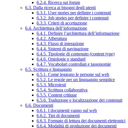
6.2.4. Ricerca sui forum
6.3. Dalla ricerca ai bisogni degli utenti
6.3.1. User stories per definire i contenuti
6.3.2. Job stories per definire i contenuti
6.3.3. Criteri di accettazione
6.4. Architettura dell’informazione
6.4.1. Definire l’architettura dell’informazione
6.4.2. Alberatura
6.4.3. Flussi di interazione
6.4.4. Sistemi di navigazione
6.4.5. Tipologie di contenuto (content type)
6.4.6. Ontologie e standard
6.4.7. Vocabolari controllati e tassonomie
6.5. Scrittura e linguaggio
6.5.1. Come leggono le persone sul web
6.5.2. Le regole per un linguaggio semplice
6.5.3. Microtesti
6.5.4. Scrittura collaborativa
6.5.5. Content critique
6.5.6. Traduzione e localizzazione dei contenuti
6.6. Documenti
6.6.1. I documenti vanno sul web
6.6.2. Tipi di documenti
6.6.3. Formato di lettura dei documenti elettronici
6.6.4. Modalità di produzione dei documenti