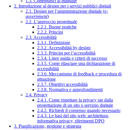
1.3. Contribuisci al manuale
2. Introduzione al design per i servizi pubblici digitali
2.1. Design per l’amministrazione digitale (
e-
government
)
2.2. L’approccio progettuale
2.2.1. Buone pratiche
2.2.2. Principi
2.3. Accessibilità
2.3.1. Definizione
2.3.2. Accessibilità by design
2.3.3. Principi per l’accessibilità
2.3.4. Linee guida e criteri di successo
2.3.5. Come rilasciare una dichiarazione di
accessibilità
2.3.6. Meccanismo di feedback e procedura di
attuazione
2.3.7. Obiettivi accessibilità
2.3.8. Normativa e approfondimenti
2.4. Privacy
2.4.1. Come rispettare la privacy sin dalla
progettazione di un sito o servizio digitale
2.4.2. Richiedi il consenso quando necessario
2.4.3. Le basi del sito web: architettura,
informativa privacy, riferimenti DPO
3. Pianificazione, gestione e strategia