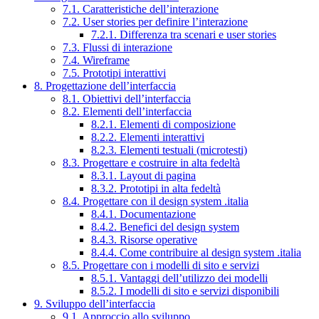
7.1. Caratteristiche dell’interazione
7.2. User stories per definire l’interazione
7.2.1. Differenza tra scenari e user stories
7.3. Flussi di interazione
7.4. Wireframe
7.5. Prototipi interattivi
8. Progettazione dell’interfaccia
8.1. Obiettivi dell’interfaccia
8.2. Elementi dell’interfaccia
8.2.1. Elementi di composizione
8.2.2. Elementi interattivi
8.2.3. Elementi testuali (microtesti)
8.3. Progettare e costruire in alta fedeltà
8.3.1. Layout di pagina
8.3.2. Prototipi in alta fedeltà
8.4. Progettare con il design system .italia
8.4.1. Documentazione
8.4.2. Benefici del design system
8.4.3. Risorse operative
8.4.4. Come contribuire al design system .italia
8.5. Progettare con i modelli di sito e servizi
8.5.1. Vantaggi dell’utilizzo dei modelli
8.5.2. I modelli di sito e servizi disponibili
9. Sviluppo dell’interfaccia
9.1. Approccio allo sviluppo