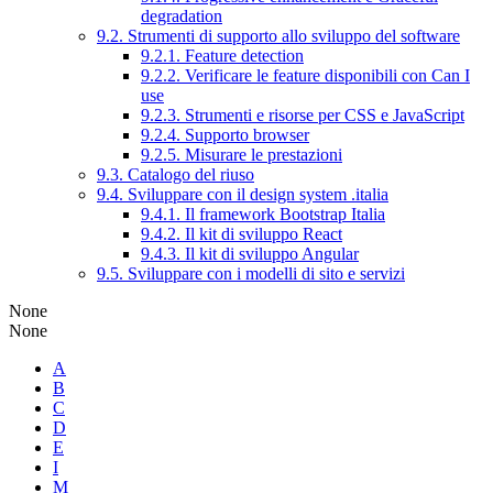
degradation
9.2. Strumenti di supporto allo sviluppo del software
9.2.1. Feature detection
9.2.2. Verificare le feature disponibili con Can I
use
9.2.3. Strumenti e risorse per CSS e JavaScript
9.2.4. Supporto browser
9.2.5. Misurare le prestazioni
9.3. Catalogo del riuso
9.4. Sviluppare con il design system .italia
9.4.1. Il framework Bootstrap Italia
9.4.2. Il kit di sviluppo React
9.4.3. Il kit di sviluppo Angular
9.5. Sviluppare con i modelli di sito e servizi
None
None
A
B
C
D
E
I
M