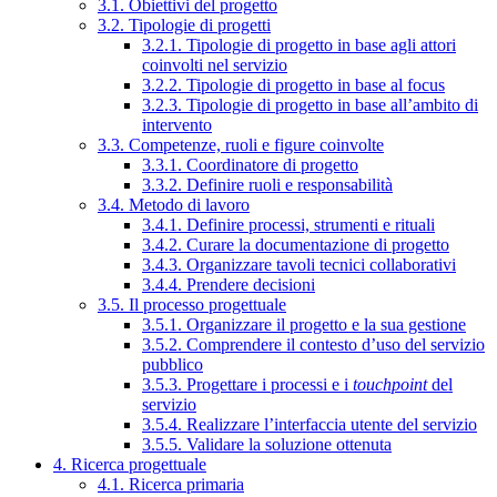
3.1. Obiettivi del progetto
3.2. Tipologie di progetti
3.2.1. Tipologie di progetto in base agli attori
coinvolti nel servizio
3.2.2. Tipologie di progetto in base al focus
3.2.3. Tipologie di progetto in base all’ambito di
intervento
3.3. Competenze, ruoli e figure coinvolte
3.3.1. Coordinatore di progetto
3.3.2. Definire ruoli e responsabilità
3.4. Metodo di lavoro
3.4.1. Definire processi, strumenti e rituali
3.4.2. Curare la documentazione di progetto
3.4.3. Organizzare tavoli tecnici collaborativi
3.4.4. Prendere decisioni
3.5. Il processo progettuale
3.5.1. Organizzare il progetto e la sua gestione
3.5.2. Comprendere il contesto d’uso del servizio
pubblico
3.5.3. Progettare i processi e i
touchpoint
del
servizio
3.5.4. Realizzare l’interfaccia utente del servizio
3.5.5. Validare la soluzione ottenuta
4. Ricerca progettuale
4.1. Ricerca primaria