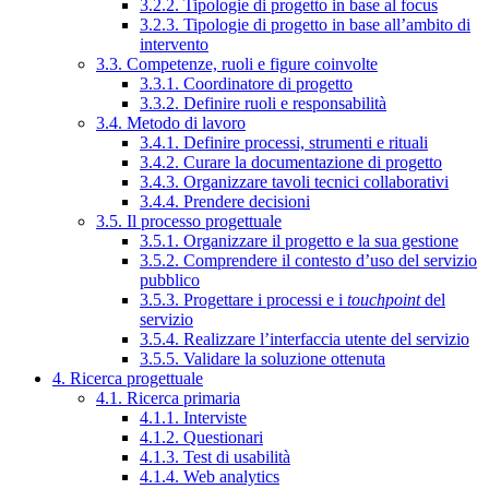
3.2.2. Tipologie di progetto in base al focus
3.2.3. Tipologie di progetto in base all’ambito di
intervento
3.3. Competenze, ruoli e figure coinvolte
3.3.1. Coordinatore di progetto
3.3.2. Definire ruoli e responsabilità
3.4. Metodo di lavoro
3.4.1. Definire processi, strumenti e rituali
3.4.2. Curare la documentazione di progetto
3.4.3. Organizzare tavoli tecnici collaborativi
3.4.4. Prendere decisioni
3.5. Il processo progettuale
3.5.1. Organizzare il progetto e la sua gestione
3.5.2. Comprendere il contesto d’uso del servizio
pubblico
3.5.3. Progettare i processi e i
touchpoint
del
servizio
3.5.4. Realizzare l’interfaccia utente del servizio
3.5.5. Validare la soluzione ottenuta
4. Ricerca progettuale
4.1. Ricerca primaria
4.1.1. Interviste
4.1.2. Questionari
4.1.3. Test di usabilità
4.1.4. Web analytics