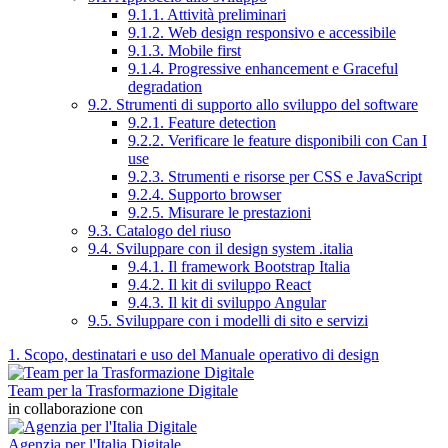
9.1.1. Attività preliminari
9.1.2. Web design responsivo e accessibile
9.1.3. Mobile first
9.1.4. Progressive enhancement e Graceful
degradation
9.2. Strumenti di supporto allo sviluppo del software
9.2.1. Feature detection
9.2.2. Verificare le feature disponibili con Can I
use
9.2.3. Strumenti e risorse per CSS e JavaScript
9.2.4. Supporto browser
9.2.5. Misurare le prestazioni
9.3. Catalogo del riuso
9.4. Sviluppare con il design system .italia
9.4.1. Il framework Bootstrap Italia
9.4.2. Il kit di sviluppo React
9.4.3. Il kit di sviluppo Angular
9.5. Sviluppare con i modelli di sito e servizi
1. Scopo, destinatari e uso del Manuale operativo di design
Team per la Trasformazione Digitale
in collaborazione con
Agenzia per l'Italia Digitale