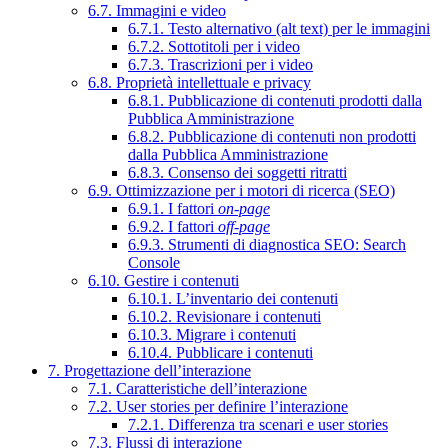
6.7. Immagini e video
6.7.1. Testo alternativo (alt text) per le immagini
6.7.2. Sottotitoli per i video
6.7.3. Trascrizioni per i video
6.8. Proprietà intellettuale e privacy
6.8.1. Pubblicazione di contenuti prodotti dalla
Pubblica Amministrazione
6.8.2. Pubblicazione di contenuti non prodotti
dalla Pubblica Amministrazione
6.8.3. Consenso dei soggetti ritratti
6.9. Ottimizzazione per i motori di ricerca (SEO)
6.9.1. I fattori
on-page
6.9.2. I fattori
off-page
6.9.3. Strumenti di diagnostica SEO: Search
Console
6.10. Gestire i contenuti
6.10.1. L’inventario dei contenuti
6.10.2. Revisionare i contenuti
6.10.3. Migrare i contenuti
6.10.4. Pubblicare i contenuti
7. Progettazione dell’interazione
7.1. Caratteristiche dell’interazione
7.2. User stories per definire l’interazione
7.2.1. Differenza tra scenari e user stories
7.3. Flussi di interazione