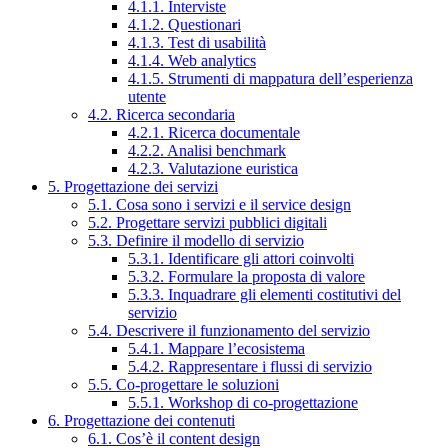
4.1.1. Interviste
4.1.2. Questionari
4.1.3. Test di usabilità
4.1.4. Web analytics
4.1.5. Strumenti di mappatura dell’esperienza
utente
4.2. Ricerca secondaria
4.2.1. Ricerca documentale
4.2.2. Analisi benchmark
4.2.3. Valutazione euristica
5. Progettazione dei servizi
5.1. Cosa sono i servizi e il service design
5.2. Progettare servizi pubblici digitali
5.3. Definire il modello di servizio
5.3.1. Identificare gli attori coinvolti
5.3.2. Formulare la proposta di valore
5.3.3. Inquadrare gli elementi costitutivi del
servizio
5.4. Descrivere il funzionamento del servizio
5.4.1. Mappare l’ecosistema
5.4.2. Rappresentare i flussi di servizio
5.5. Co-progettare le soluzioni
5.5.1. Workshop di co-progettazione
6. Progettazione dei contenuti
6.1. Cos’è il content design