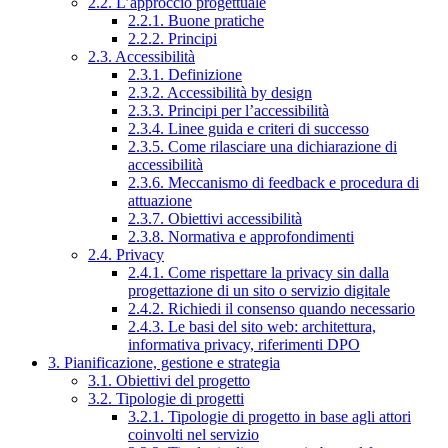
2.2. L’approccio progettuale
2.2.1. Buone pratiche
2.2.2. Principi
2.3. Accessibilità
2.3.1. Definizione
2.3.2. Accessibilità by design
2.3.3. Principi per l’accessibilità
2.3.4. Linee guida e criteri di successo
2.3.5. Come rilasciare una dichiarazione di
accessibilità
2.3.6. Meccanismo di feedback e procedura di
attuazione
2.3.7. Obiettivi accessibilità
2.3.8. Normativa e approfondimenti
2.4. Privacy
2.4.1. Come rispettare la privacy sin dalla
progettazione di un sito o servizio digitale
2.4.2. Richiedi il consenso quando necessario
2.4.3. Le basi del sito web: architettura,
informativa privacy, riferimenti DPO
3. Pianificazione, gestione e strategia
3.1. Obiettivi del progetto
3.2. Tipologie di progetti
3.2.1. Tipologie di progetto in base agli attori
coinvolti nel servizio