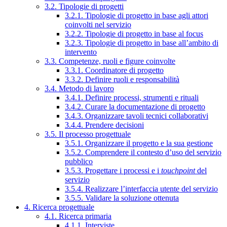
3.2. Tipologie di progetti
3.2.1. Tipologie di progetto in base agli attori
coinvolti nel servizio
3.2.2. Tipologie di progetto in base al focus
3.2.3. Tipologie di progetto in base all’ambito di
intervento
3.3. Competenze, ruoli e figure coinvolte
3.3.1. Coordinatore di progetto
3.3.2. Definire ruoli e responsabilità
3.4. Metodo di lavoro
3.4.1. Definire processi, strumenti e rituali
3.4.2. Curare la documentazione di progetto
3.4.3. Organizzare tavoli tecnici collaborativi
3.4.4. Prendere decisioni
3.5. Il processo progettuale
3.5.1. Organizzare il progetto e la sua gestione
3.5.2. Comprendere il contesto d’uso del servizio
pubblico
3.5.3. Progettare i processi e i
touchpoint
del
servizio
3.5.4. Realizzare l’interfaccia utente del servizio
3.5.5. Validare la soluzione ottenuta
4. Ricerca progettuale
4.1. Ricerca primaria
4.1.1. Interviste