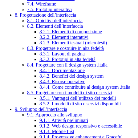
7.4. Wireframe
7.5. Prototipi interattivi
8. Progettazione dell’interfaccia
8.1. Obiettivi dell’interfaccia
8.2. Elementi dell’interfaccia
8.2.1. Elementi di composizione
8.2.2. Elementi interattivi
8.2.3. Elementi testuali (microtesti)
8.3. Progettare e costruire in alta fedeltà
8.3.1. Layout di pagina
8.3.2. Prototipi in alta fedeltà
8.4. Progettare con il design system .italia
8.4.1. Documentazione
8.4.2. Benefici del design system
8.4.3. Risorse operative
8.4.4. Come contribuire al design system .italia
8.5. Progettare con i modelli di sito e servizi
8.5.1. Vantaggi dell’utilizzo dei modelli
8.5.2. I modelli di sito e servizi disponibili
9. Sviluppo dell’interfaccia
9.1. Approccio allo sviluppo
9.1.1. Attività preliminari
9.1.2. Web design responsivo e accessibile
9.1.3. Mobile first
9.1.4. Progressive enhancement e Graceful