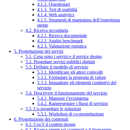
4.1.2. Questionari
4.1.3. Test di usabilità
4.1.4. Web analytics
4.1.5. Strumenti di mappatura dell’esperienza
utente
4.2. Ricerca secondaria
4.2.1. Ricerca documentale
4.2.2. Analisi benchmark
4.2.3. Valutazione euristica
5. Progettazione dei servizi
5.1. Cosa sono i servizi e il service design
5.2. Progettare servizi pubblici digitali
5.3. Definire il modello di servizio
5.3.1. Identificare gli attori coinvolti
5.3.2. Formulare la proposta di valore
5.3.3. Inquadrare gli elementi costitutivi del
servizio
5.4. Descrivere il funzionamento del servizio
5.4.1. Mappare l’ecosistema
5.4.2. Rappresentare i flussi di servizio
5.5. Co-progettare le soluzioni
5.5.1. Workshop di co-progettazione
6. Progettazione dei contenuti
6.1. Cos’è il content design
6.2. Ricerca utente sui contenuti e il linguaggio