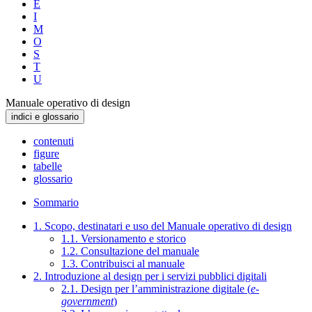
E
I
M
O
S
T
U
Manuale operativo di design
indici e glossario
contenuti
figure
tabelle
glossario
Sommario
1. Scopo, destinatari e uso del Manuale operativo di design
1.1. Versionamento e storico
1.2. Consultazione del manuale
1.3. Contribuisci al manuale
2. Introduzione al design per i servizi pubblici digitali
2.1. Design per l’amministrazione digitale (
e-
government
)