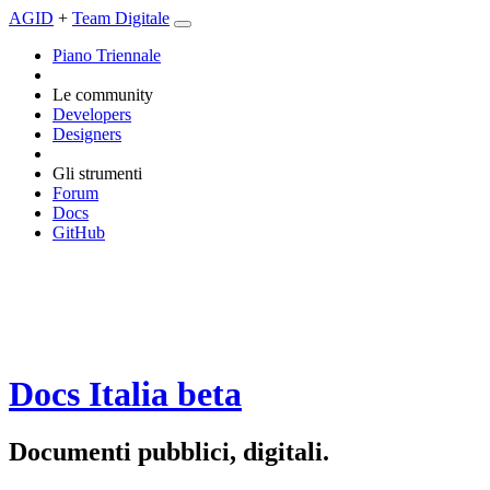
AGID
+
Team Digitale
Piano Triennale
Le community
Developers
Designers
Gli strumenti
Forum
Docs
GitHub
Docs Italia
beta
Documenti pubblici, digitali.