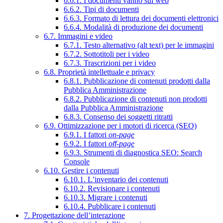
6.6.1. I documenti vanno sul web
6.6.2. Tipi di documenti
6.6.3. Formato di lettura dei documenti elettronici
6.6.4. Modalità di produzione dei documenti
6.7. Immagini e video
6.7.1. Testo alternativo (alt text) per le immagini
6.7.2. Sottotitoli per i video
6.7.3. Trascrizioni per i video
6.8. Proprietà intellettuale e privacy
6.8.1. Pubblicazione di contenuti prodotti dalla
Pubblica Amministrazione
6.8.2. Pubblicazione di contenuti non prodotti
dalla Pubblica Amministrazione
6.8.3. Consenso dei soggetti ritratti
6.9. Ottimizzazione per i motori di ricerca (SEO)
6.9.1. I fattori
on-page
6.9.2. I fattori
off-page
6.9.3. Strumenti di diagnostica SEO: Search
Console
6.10. Gestire i contenuti
6.10.1. L’inventario dei contenuti
6.10.2. Revisionare i contenuti
6.10.3. Migrare i contenuti
6.10.4. Pubblicare i contenuti
7. Progettazione dell’interazione