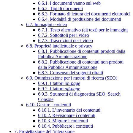
6.6.1. I documenti vanno sul web
6.6.2. Tipi di documenti
6.6.3. Formato di lettura dei documenti elettronici
6.6.4. Modalità di produzione dei documenti
6.7. Immagini e video
6.7.1. Testo alternativo (alt text) per le immagini
6.7.2. Sottotitoli per i video
6.7.3. Trascrizioni per i video
6.8. Proprietà intellettuale e privacy
6.8.1. Pubblicazione di contenuti prodotti dalla
Pubblica Amministrazione
6.8.2. Pubblicazione di contenuti non prodotti
dalla Pubblica Amministrazione
6.8.3. Consenso dei soggetti ritratti
6.9. Ottimizzazione per i motori di ricerca (SEO)
6.9.1. I fattori
on-page
6.9.2. I fattori
off-page
6.9.3. Strumenti di diagnostica SEO: Search
Console
6.10. Gestire i contenuti
6.10.1. L’inventario dei contenuti
6.10.2. Revisionare i contenuti
6.10.3. Migrare i contenuti
6.10.4. Pubblicare i contenuti
7. Progettazione dell’interazione