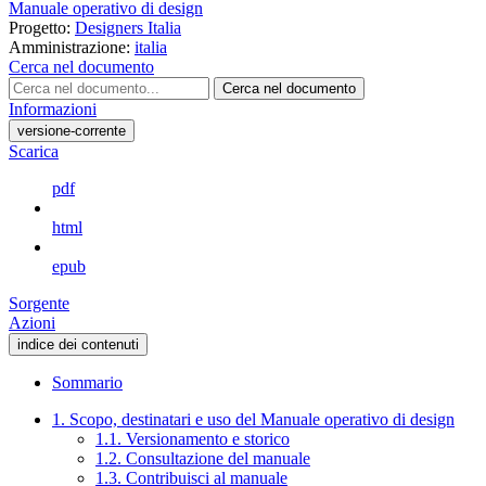
Manuale operativo di design
Progetto:
Designers Italia
Amministrazione:
italia
Cerca nel documento
Cerca nel documento
Informazioni
versione-corrente
Scarica
pdf
html
epub
Sorgente
Azioni
indice dei contenuti
Sommario
1. Scopo, destinatari e uso del Manuale operativo di design
1.1. Versionamento e storico
1.2. Consultazione del manuale
1.3. Contribuisci al manuale