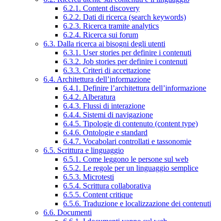
6.2.1. Content discovery
6.2.2. Dati di ricerca (search keywords)
6.2.3. Ricerca tramite analytics
6.2.4. Ricerca sui forum
6.3. Dalla ricerca ai bisogni degli utenti
6.3.1. User stories per definire i contenuti
6.3.2. Job stories per definire i contenuti
6.3.3. Criteri di accettazione
6.4. Architettura dell’informazione
6.4.1. Definire l’architettura dell’informazione
6.4.2. Alberatura
6.4.3. Flussi di interazione
6.4.4. Sistemi di navigazione
6.4.5. Tipologie di contenuto (content type)
6.4.6. Ontologie e standard
6.4.7. Vocabolari controllati e tassonomie
6.5. Scrittura e linguaggio
6.5.1. Come leggono le persone sul web
6.5.2. Le regole per un linguaggio semplice
6.5.3. Microtesti
6.5.4. Scrittura collaborativa
6.5.5. Content critique
6.5.6. Traduzione e localizzazione dei contenuti
6.6. Documenti