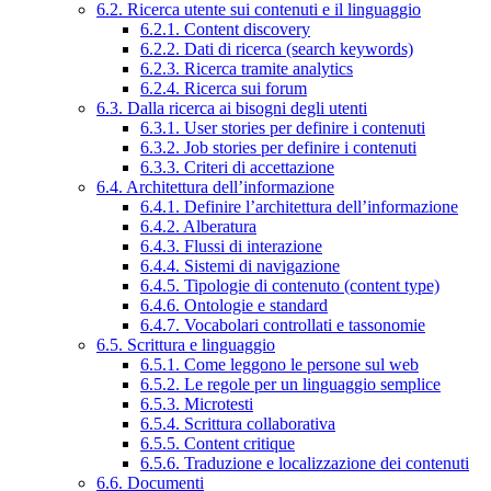
6.2. Ricerca utente sui contenuti e il linguaggio
6.2.1. Content discovery
6.2.2. Dati di ricerca (search keywords)
6.2.3. Ricerca tramite analytics
6.2.4. Ricerca sui forum
6.3. Dalla ricerca ai bisogni degli utenti
6.3.1. User stories per definire i contenuti
6.3.2. Job stories per definire i contenuti
6.3.3. Criteri di accettazione
6.4. Architettura dell’informazione
6.4.1. Definire l’architettura dell’informazione
6.4.2. Alberatura
6.4.3. Flussi di interazione
6.4.4. Sistemi di navigazione
6.4.5. Tipologie di contenuto (content type)
6.4.6. Ontologie e standard
6.4.7. Vocabolari controllati e tassonomie
6.5. Scrittura e linguaggio
6.5.1. Come leggono le persone sul web
6.5.2. Le regole per un linguaggio semplice
6.5.3. Microtesti
6.5.4. Scrittura collaborativa
6.5.5. Content critique
6.5.6. Traduzione e localizzazione dei contenuti
6.6. Documenti