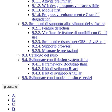
9.1.1. Attività preliminari
9.1.2. Web design responsivo e accessibile
9.1.3. Mobile first
9.1.4. Progressive enhancement e Graceful
degradation
9.2. Strumenti di supporto allo sviluppo del software
9.2.1. Feature detection
9.2.2. Verificare le feature disponibili con Can I
use
9.2.3. Strumenti e risorse per CSS e JavaScript
9.2.4. Supporto browser
9.2.5. Misurare le prestazioni
9.3. Catalogo del riuso
9.4. Sviluppare con il design system .italia
9.4.1. Il framework Bootstrap Italia
9.4.2. Il kit di sviluppo React
9.4.3. Il kit di sviluppo Angular
9.5. Sviluppare con i modelli di sito e servizi
glossario
A
B
C
D