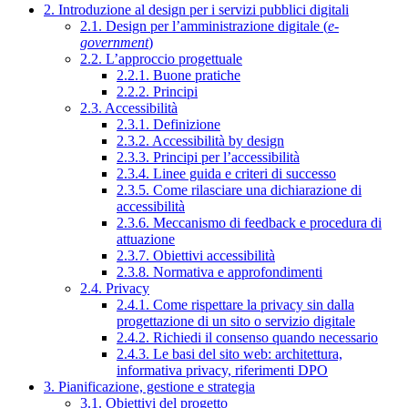
2. Introduzione al design per i servizi pubblici digitali
2.1. Design per l’amministrazione digitale (
e-
government
)
2.2. L’approccio progettuale
2.2.1. Buone pratiche
2.2.2. Principi
2.3. Accessibilità
2.3.1. Definizione
2.3.2. Accessibilità by design
2.3.3. Principi per l’accessibilità
2.3.4. Linee guida e criteri di successo
2.3.5. Come rilasciare una dichiarazione di
accessibilità
2.3.6. Meccanismo di feedback e procedura di
attuazione
2.3.7. Obiettivi accessibilità
2.3.8. Normativa e approfondimenti
2.4. Privacy
2.4.1. Come rispettare la privacy sin dalla
progettazione di un sito o servizio digitale
2.4.2. Richiedi il consenso quando necessario
2.4.3. Le basi del sito web: architettura,
informativa privacy, riferimenti DPO
3. Pianificazione, gestione e strategia
3.1. Obiettivi del progetto