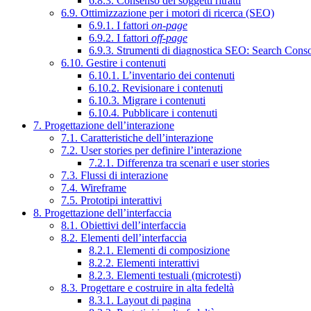
6.8.3. Consenso dei soggetti ritratti
6.9. Ottimizzazione per i motori di ricerca (SEO)
6.9.1. I fattori
on-page
6.9.2. I fattori
off-page
6.9.3. Strumenti di diagnostica SEO: Search Cons
6.10. Gestire i contenuti
6.10.1. L’inventario dei contenuti
6.10.2. Revisionare i contenuti
6.10.3. Migrare i contenuti
6.10.4. Pubblicare i contenuti
7. Progettazione dell’interazione
7.1. Caratteristiche dell’interazione
7.2. User stories per definire l’interazione
7.2.1. Differenza tra scenari e user stories
7.3. Flussi di interazione
7.4. Wireframe
7.5. Prototipi interattivi
8. Progettazione dell’interfaccia
8.1. Obiettivi dell’interfaccia
8.2. Elementi dell’interfaccia
8.2.1. Elementi di composizione
8.2.2. Elementi interattivi
8.2.3. Elementi testuali (microtesti)
8.3. Progettare e costruire in alta fedeltà
8.3.1. Layout di pagina