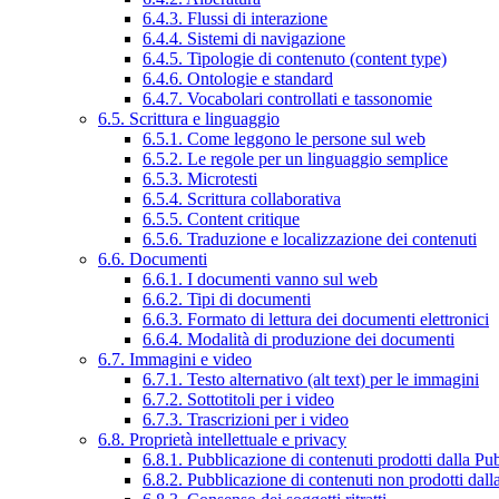
6.4.3. Flussi di interazione
6.4.4. Sistemi di navigazione
6.4.5. Tipologie di contenuto (content type)
6.4.6. Ontologie e standard
6.4.7. Vocabolari controllati e tassonomie
6.5. Scrittura e linguaggio
6.5.1. Come leggono le persone sul web
6.5.2. Le regole per un linguaggio semplice
6.5.3. Microtesti
6.5.4. Scrittura collaborativa
6.5.5. Content critique
6.5.6. Traduzione e localizzazione dei contenuti
6.6. Documenti
6.6.1. I documenti vanno sul web
6.6.2. Tipi di documenti
6.6.3. Formato di lettura dei documenti elettronici
6.6.4. Modalità di produzione dei documenti
6.7. Immagini e video
6.7.1. Testo alternativo (alt text) per le immagini
6.7.2. Sottotitoli per i video
6.7.3. Trascrizioni per i video
6.8. Proprietà intellettuale e privacy
6.8.1. Pubblicazione di contenuti prodotti dalla P
6.8.2. Pubblicazione di contenuti non prodotti dal