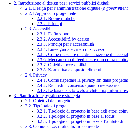
2. Introduzione al design per i servizi pubblici digitali
2.1. Design per l’amministrazione digitale (
e-government
2.2. L’approccio progettuale
2.2.1. Buone pratiche
2.2.2. Principi
2.3. Accessibilità
2.3.1. Definizione
2.3.2. Accessibilità by design
2.3.3. Principi per l’accessibilità
2.3.4. Linee guida e criteri di successo
2.3.5. Come rilasciare una dichiarazione di accessib
2.3.6. Meccanismo di feedback e procedura di attu
2.3.7. Obiettivi accessibilità
2.3.8. Normativa e approfondimenti
2.4. Privacy
2.4.1. Come rispettare la privacy sin dalla progettaz
2.4.2. Richiedi il consenso quando necessario
2.4.3. Le basi del sito web: architettura, informati
3. Pianificazione, gestione e strategia
3.1. Obiettivi del progetto
3.2. Tipologie di progetti
3.2.1. Tipologie di progetto in base agli attori coinv
3.2.2. Tipologie di progetto in base al focus
3.2.3. Tipologie di progetto in base all’ambito di i
3.3. Competenze, ruoli e figure coinvolte