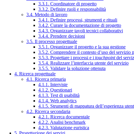
3.3.1. Coordinatore di progetto
3.3.2. Definire ruoli e responsabilità
3.4. Metodo di lavoro
3.4.1. Definire processi, strumenti e rituali
3.4.2. Curare la documentazione di progetto
3.4.3. Organizzare tavoli tecnici collaborativi
3.4.4. Prendere decisioni
3.5. Il processo progettuale
3.5.1. Organizzare il progetto e la sua gestione
3.5.2. Comprendere il contesto d’uso del servizio 
3.5.3. Progettare i processi e i
touchpoint
del servi
3.5.4. Realizzare l’interfaccia utente del servizio
3.5.5. Validare la soluzione ottenuta
4. Ricerca progettuale
4.1. Ricerca primaria
4.1.1. Interviste
4.1.2. Questionari
4.1.3. Test di usabilità
4.1.4. Web analytics
4.1.5. Strumenti di mappatura dell’esperienza uten
4.2. Ricerca secondaria
4.2.1. Ricerca documentale
4.2.2. Analisi benchmark
4.2.3. Valutazione euristica
5. Progettazione dei servizi