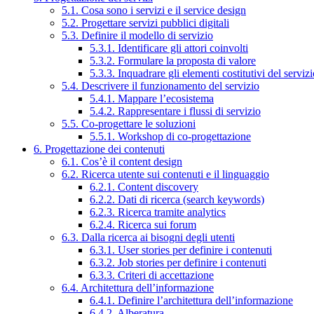
5.1. Cosa sono i servizi e il service design
5.2. Progettare servizi pubblici digitali
5.3. Definire il modello di servizio
5.3.1. Identificare gli attori coinvolti
5.3.2. Formulare la proposta di valore
5.3.3. Inquadrare gli elementi costitutivi del serviz
5.4. Descrivere il funzionamento del servizio
5.4.1. Mappare l’ecosistema
5.4.2. Rappresentare i flussi di servizio
5.5. Co-progettare le soluzioni
5.5.1. Workshop di co-progettazione
6. Progettazione dei contenuti
6.1. Cos’è il content design
6.2. Ricerca utente sui contenuti e il linguaggio
6.2.1. Content discovery
6.2.2. Dati di ricerca (search keywords)
6.2.3. Ricerca tramite analytics
6.2.4. Ricerca sui forum
6.3. Dalla ricerca ai bisogni degli utenti
6.3.1. User stories per definire i contenuti
6.3.2. Job stories per definire i contenuti
6.3.3. Criteri di accettazione
6.4. Architettura dell’informazione
6.4.1. Definire l’architettura dell’informazione
6.4.2. Alberatura