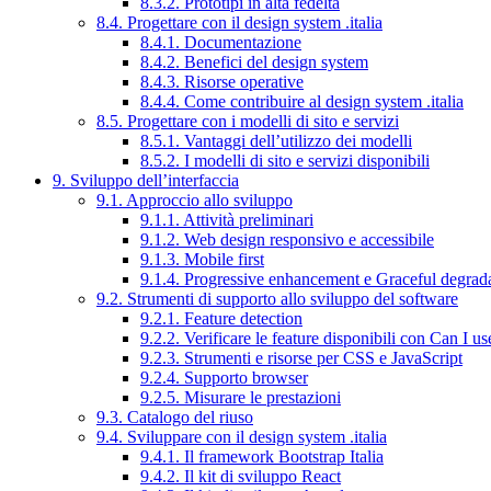
8.3.2. Prototipi in alta fedeltà
8.4. Progettare con il design system .italia
8.4.1. Documentazione
8.4.2. Benefici del design system
8.4.3. Risorse operative
8.4.4. Come contribuire al design system .italia
8.5. Progettare con i modelli di sito e servizi
8.5.1. Vantaggi dell’utilizzo dei modelli
8.5.2. I modelli di sito e servizi disponibili
9. Sviluppo dell’interfaccia
9.1. Approccio allo sviluppo
9.1.1. Attività preliminari
9.1.2. Web design responsivo e accessibile
9.1.3. Mobile first
9.1.4. Progressive enhancement e Graceful degrad
9.2. Strumenti di supporto allo sviluppo del software
9.2.1. Feature detection
9.2.2. Verificare le feature disponibili con Can I us
9.2.3. Strumenti e risorse per CSS e JavaScript
9.2.4. Supporto browser
9.2.5. Misurare le prestazioni
9.3. Catalogo del riuso
9.4. Sviluppare con il design system .italia
9.4.1. Il framework Bootstrap Italia
9.4.2. Il kit di sviluppo React