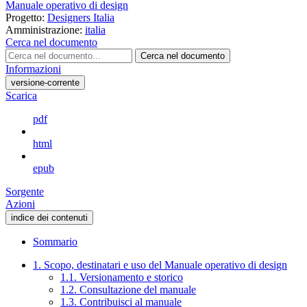
Manuale operativo di design
Progetto:
Designers Italia
Amministrazione:
italia
Cerca nel documento
Cerca nel documento
Informazioni
versione-corrente
Scarica
pdf
html
epub
Sorgente
Azioni
indice dei contenuti
Sommario
1. Scopo, destinatari e uso del Manuale operativo di design
1.1. Versionamento e storico
1.2. Consultazione del manuale
1.3. Contribuisci al manuale