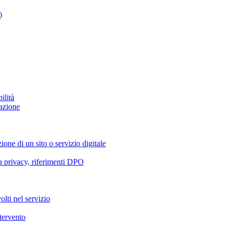
)
ilità
azione
ione di un sito o servizio digitale
va privacy, riferimenti DPO
olti nel servizio
ntervento