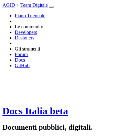
AGID
+
Team Digitale
Piano Triennale
Le community
Developers
Designers
Gli strumenti
Forum
Docs
GitHub
Docs Italia
beta
Documenti pubblici, digitali.