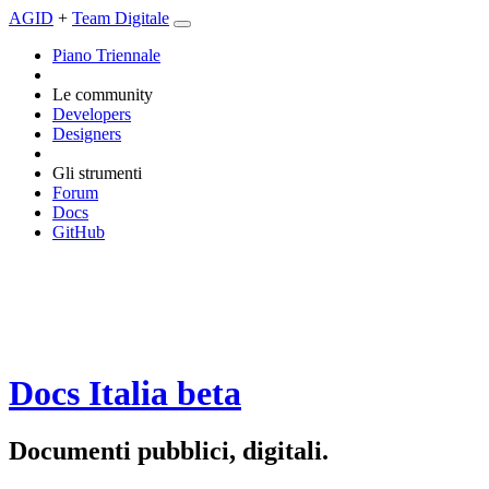
AGID
+
Team Digitale
Piano Triennale
Le community
Developers
Designers
Gli strumenti
Forum
Docs
GitHub
Docs Italia
beta
Documenti pubblici, digitali.