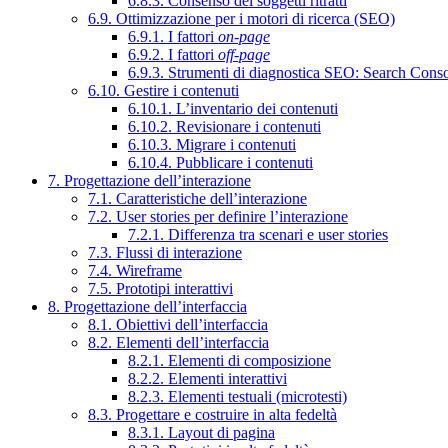
6.8.3. Consenso dei soggetti ritratti
6.9. Ottimizzazione per i motori di ricerca (SEO)
6.9.1. I fattori
on-page
6.9.2. I fattori
off-page
6.9.3. Strumenti di diagnostica SEO: Search Cons
6.10. Gestire i contenuti
6.10.1. L’inventario dei contenuti
6.10.2. Revisionare i contenuti
6.10.3. Migrare i contenuti
6.10.4. Pubblicare i contenuti
7. Progettazione dell’interazione
7.1. Caratteristiche dell’interazione
7.2. User stories per definire l’interazione
7.2.1. Differenza tra scenari e user stories
7.3. Flussi di interazione
7.4. Wireframe
7.5. Prototipi interattivi
8. Progettazione dell’interfaccia
8.1. Obiettivi dell’interfaccia
8.2. Elementi dell’interfaccia
8.2.1. Elementi di composizione
8.2.2. Elementi interattivi
8.2.3. Elementi testuali (microtesti)
8.3. Progettare e costruire in alta fedeltà
8.3.1. Layout di pagina