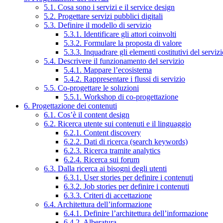
5.1. Cosa sono i servizi e il service design
5.2. Progettare servizi pubblici digitali
5.3. Definire il modello di servizio
5.3.1. Identificare gli attori coinvolti
5.3.2. Formulare la proposta di valore
5.3.3. Inquadrare gli elementi costitutivi del serviz
5.4. Descrivere il funzionamento del servizio
5.4.1. Mappare l’ecosistema
5.4.2. Rappresentare i flussi di servizio
5.5. Co-progettare le soluzioni
5.5.1. Workshop di co-progettazione
6. Progettazione dei contenuti
6.1. Cos’è il content design
6.2. Ricerca utente sui contenuti e il linguaggio
6.2.1. Content discovery
6.2.2. Dati di ricerca (search keywords)
6.2.3. Ricerca tramite analytics
6.2.4. Ricerca sui forum
6.3. Dalla ricerca ai bisogni degli utenti
6.3.1. User stories per definire i contenuti
6.3.2. Job stories per definire i contenuti
6.3.3. Criteri di accettazione
6.4. Architettura dell’informazione
6.4.1. Definire l’architettura dell’informazione
6.4.2. Alberatura