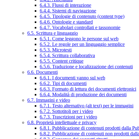
6.4.3. Flussi di interazione
6.4.4. Sistemi di navigazione
6.4.5. Tipologie di contenuto (content type)
6.4.6. Ontologie e standard
6.4.7. Vocabolari controllati e tassonomie
6.5. Scrittura e linguaggio
6.5.1. Come leggono le persone sul web
6.5.2. Le regole per un linguaggio semplice
6.5.3. Microtesti
6.5.4. Scrittura collaborativa
6.5.5. Content critique
6.5.6. Traduzione e localizzazione dei contenuti
6.6. Documenti
6.6.1. I documenti vanno sul web
6.6.2. Tipi di documenti
6.6.3. Formato di lettura dei documenti elettronici
6.6.4. Modalità di produzione dei documenti
6.7. Immagini e video
6.7.1. Testo alternativo (alt text) per le immagini
6.7.2. Sottotitoli per i video
6.7.3. Trascrizioni per i video
6.8. Proprietà intellettuale e privacy
6.8.1. Pubblicazione di contenuti prodotti dalla P
6.8.2. Pubblicazione di contenuti non prodotti dal