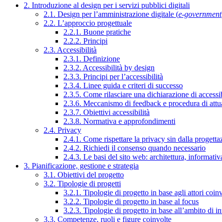
2. Introduzione al design per i servizi pubblici digitali
2.1. Design per l’amministrazione digitale (
e-government
2.2. L’approccio progettuale
2.2.1. Buone pratiche
2.2.2. Principi
2.3. Accessibilità
2.3.1. Definizione
2.3.2. Accessibilità by design
2.3.3. Principi per l’accessibilità
2.3.4. Linee guida e criteri di successo
2.3.5. Come rilasciare una dichiarazione di accessib
2.3.6. Meccanismo di feedback e procedura di attu
2.3.7. Obiettivi accessibilità
2.3.8. Normativa e approfondimenti
2.4. Privacy
2.4.1. Come rispettare la privacy sin dalla progettaz
2.4.2. Richiedi il consenso quando necessario
2.4.3. Le basi del sito web: architettura, informati
3. Pianificazione, gestione e strategia
3.1. Obiettivi del progetto
3.2. Tipologie di progetti
3.2.1. Tipologie di progetto in base agli attori coinv
3.2.2. Tipologie di progetto in base al focus
3.2.3. Tipologie di progetto in base all’ambito di i
3.3. Competenze, ruoli e figure coinvolte