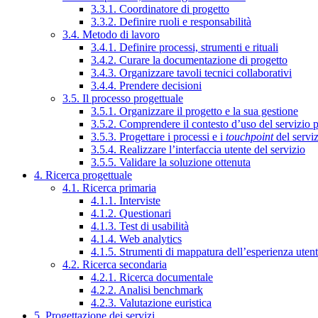
3.3.1. Coordinatore di progetto
3.3.2. Definire ruoli e responsabilità
3.4. Metodo di lavoro
3.4.1. Definire processi, strumenti e rituali
3.4.2. Curare la documentazione di progetto
3.4.3. Organizzare tavoli tecnici collaborativi
3.4.4. Prendere decisioni
3.5. Il processo progettuale
3.5.1. Organizzare il progetto e la sua gestione
3.5.2. Comprendere il contesto d’uso del servizio 
3.5.3. Progettare i processi e i
touchpoint
del servi
3.5.4. Realizzare l’interfaccia utente del servizio
3.5.5. Validare la soluzione ottenuta
4. Ricerca progettuale
4.1. Ricerca primaria
4.1.1. Interviste
4.1.2. Questionari
4.1.3. Test di usabilità
4.1.4. Web analytics
4.1.5. Strumenti di mappatura dell’esperienza uten
4.2. Ricerca secondaria
4.2.1. Ricerca documentale
4.2.2. Analisi benchmark
4.2.3. Valutazione euristica
5. Progettazione dei servizi