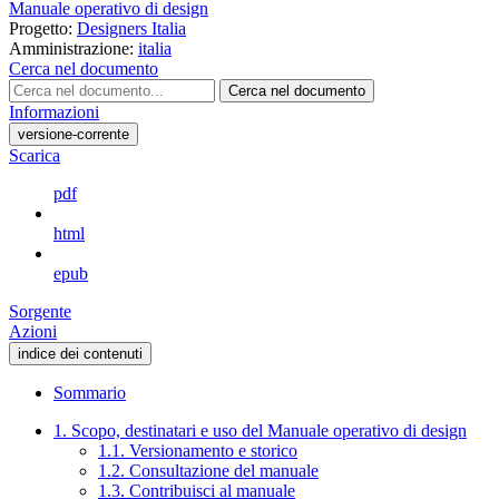
Manuale operativo di design
Progetto:
Designers Italia
Amministrazione:
italia
Cerca nel documento
Cerca nel documento
Informazioni
versione-corrente
Scarica
pdf
html
epub
Sorgente
Azioni
indice dei contenuti
Sommario
1. Scopo, destinatari e uso del Manuale operativo di design
1.1. Versionamento e storico
1.2. Consultazione del manuale
1.3. Contribuisci al manuale