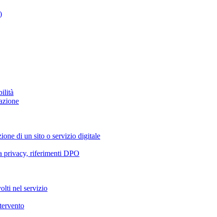
)
ilità
azione
ione di un sito o servizio digitale
va privacy, riferimenti DPO
olti nel servizio
ntervento