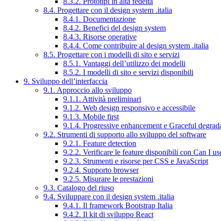
8.3.2. Prototipi in alta fedeltà
8.4. Progettare con il design system .italia
8.4.1. Documentazione
8.4.2. Benefici del design system
8.4.3. Risorse operative
8.4.4. Come contribuire al design system .italia
8.5. Progettare con i modelli di sito e servizi
8.5.1. Vantaggi dell’utilizzo dei modelli
8.5.2. I modelli di sito e servizi disponibili
9. Sviluppo dell’interfaccia
9.1. Approccio allo sviluppo
9.1.1. Attività preliminari
9.1.2. Web design responsivo e accessibile
9.1.3. Mobile first
9.1.4. Progressive enhancement e Graceful degrad
9.2. Strumenti di supporto allo sviluppo del software
9.2.1. Feature detection
9.2.2. Verificare le feature disponibili con Can I us
9.2.3. Strumenti e risorse per CSS e JavaScript
9.2.4. Supporto browser
9.2.5. Misurare le prestazioni
9.3. Catalogo del riuso
9.4. Sviluppare con il design system .italia
9.4.1. Il framework Bootstrap Italia
9.4.2. Il kit di sviluppo React