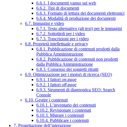
6.6.1. I documenti vanno sul web
6.6.2. Tipi di documenti
6.6.3. Formato di lettura dei documenti elettronici
6.6.4. Modalità di produzione dei documenti
6.7. Immagini e video
6.7.1. Testo alternativo (alt text) per le immagini
6.7.2. Sottotitoli per i video
6.7.3. Trascrizioni per i video
6.8. Proprietà intellettuale e privacy
6.8.1. Pubblicazione di contenuti prodotti dalla
Pubblica Amministrazione
6.8.2. Pubblicazione di contenuti non prodotti
dalla Pubblica Amministrazione
6.8.3. Consenso dei soggetti ritratti
6.9. Ottimizzazione per i motori di ricerca (SEO)
6.9.1. I fattori
on-page
6.9.2. I fattori
off-page
6.9.3. Strumenti di diagnostica SEO: Search
Console
6.10. Gestire i contenuti
6.10.1. L’inventario dei contenuti
6.10.2. Revisionare i contenuti
6.10.3. Migrare i contenuti
6.10.4. Pubblicare i contenuti
7. Progettazione dell’interazione