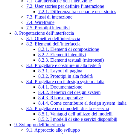
7.1. Caratteristiche dell’interazione
7.2. User stories per definire l’interazione
7.2.1. Differenza tra scenari e user stories
7.3. Flussi di interazione
7.4. Wireframe
7.5. Prototipi interattivi
8. Progettazione dell’interfaccia
8.1. Obiettivi dell’interfaccia
8.2. Elementi dell’interfaccia
8.2.1. Elementi di composizione
8.2.2. Elementi interattivi
8.2.3. Elementi testuali (microtesti)
8.3. Progettare e costruire in alta fedeltà
8.3.1. Layout di pagina
8.3.2. Prototipi in alta fedeltà
8.4. Progettare con il design system .italia
8.4.1. Documentazione
8.4.2. Benefici del design system
8.4.3. Risorse operative
8.4.4. Come contribuire al design system .italia
8.5. Progettare con i modelli di sito e servizi
8.5.1. Vantaggi dell’utilizzo dei modelli
8.5.2. I modelli di sito e servizi disponibili
9. Sviluppo dell’interfaccia
9.1. Approccio allo sviluppo