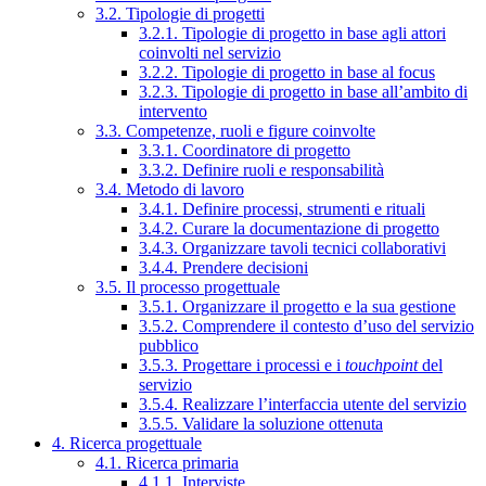
3.2. Tipologie di progetti
3.2.1. Tipologie di progetto in base agli attori
coinvolti nel servizio
3.2.2. Tipologie di progetto in base al focus
3.2.3. Tipologie di progetto in base all’ambito di
intervento
3.3. Competenze, ruoli e figure coinvolte
3.3.1. Coordinatore di progetto
3.3.2. Definire ruoli e responsabilità
3.4. Metodo di lavoro
3.4.1. Definire processi, strumenti e rituali
3.4.2. Curare la documentazione di progetto
3.4.3. Organizzare tavoli tecnici collaborativi
3.4.4. Prendere decisioni
3.5. Il processo progettuale
3.5.1. Organizzare il progetto e la sua gestione
3.5.2. Comprendere il contesto d’uso del servizio
pubblico
3.5.3. Progettare i processi e i
touchpoint
del
servizio
3.5.4. Realizzare l’interfaccia utente del servizio
3.5.5. Validare la soluzione ottenuta
4. Ricerca progettuale
4.1. Ricerca primaria
4.1.1. Interviste