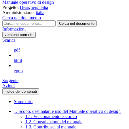
Manuale operativo di design
Progetto:
Designers Italia
Amministrazione:
italia
Cerca nel documento
Cerca nel documento
Informazioni
versione-corrente
Scarica
pdf
html
epub
Sorgente
Azioni
indice dei contenuti
Sommario
1. Scopo, destinatari e uso del Manuale operativo di design
1.1. Versionamento e storico
1.2. Consultazione del manuale
1.3. Contribuisci al manuale