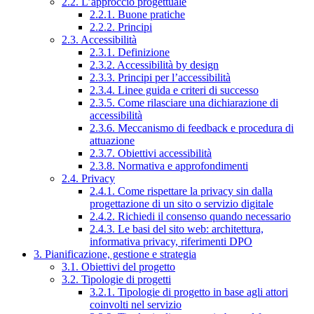
2.2. L’approccio progettuale
2.2.1. Buone pratiche
2.2.2. Principi
2.3. Accessibilità
2.3.1. Definizione
2.3.2. Accessibilità by design
2.3.3. Principi per l’accessibilità
2.3.4. Linee guida e criteri di successo
2.3.5. Come rilasciare una dichiarazione di
accessibilità
2.3.6. Meccanismo di feedback e procedura di
attuazione
2.3.7. Obiettivi accessibilità
2.3.8. Normativa e approfondimenti
2.4. Privacy
2.4.1. Come rispettare la privacy sin dalla
progettazione di un sito o servizio digitale
2.4.2. Richiedi il consenso quando necessario
2.4.3. Le basi del sito web: architettura,
informativa privacy, riferimenti DPO
3. Pianificazione, gestione e strategia
3.1. Obiettivi del progetto
3.2. Tipologie di progetti
3.2.1. Tipologie di progetto in base agli attori
coinvolti nel servizio