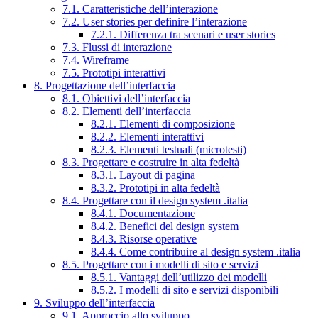
7.1. Caratteristiche dell’interazione
7.2. User stories per definire l’interazione
7.2.1. Differenza tra scenari e user stories
7.3. Flussi di interazione
7.4. Wireframe
7.5. Prototipi interattivi
8. Progettazione dell’interfaccia
8.1. Obiettivi dell’interfaccia
8.2. Elementi dell’interfaccia
8.2.1. Elementi di composizione
8.2.2. Elementi interattivi
8.2.3. Elementi testuali (microtesti)
8.3. Progettare e costruire in alta fedeltà
8.3.1. Layout di pagina
8.3.2. Prototipi in alta fedeltà
8.4. Progettare con il design system .italia
8.4.1. Documentazione
8.4.2. Benefici del design system
8.4.3. Risorse operative
8.4.4. Come contribuire al design system .italia
8.5. Progettare con i modelli di sito e servizi
8.5.1. Vantaggi dell’utilizzo dei modelli
8.5.2. I modelli di sito e servizi disponibili
9. Sviluppo dell’interfaccia
9.1. Approccio allo sviluppo