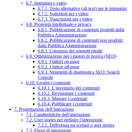
6.7. Immagini e video
6.7.1. Testo alternativo (alt text) per le immagini
6.7.2. Sottotitoli per i video
6.7.3. Trascrizioni per i video
6.8. Proprietà intellettuale e privacy
6.8.1. Pubblicazione di contenuti prodotti dalla
Pubblica Amministrazione
6.8.2. Pubblicazione di contenuti non prodotti
dalla Pubblica Amministrazione
6.8.3. Consenso dei soggetti ritratti
6.9. Ottimizzazione per i motori di ricerca (SEO)
6.9.1. I fattori
on-page
6.9.2. I fattori
off-page
6.9.3. Strumenti di diagnostica SEO: Search
Console
6.10. Gestire i contenuti
6.10.1. L’inventario dei contenuti
6.10.2. Revisionare i contenuti
6.10.3. Migrare i contenuti
6.10.4. Pubblicare i contenuti
7. Progettazione dell’interazione
7.1. Caratteristiche dell’interazione
7.2. User stories per definire l’interazione
7.2.1. Differenza tra scenari e user stories
7.3. Flussi di interazione