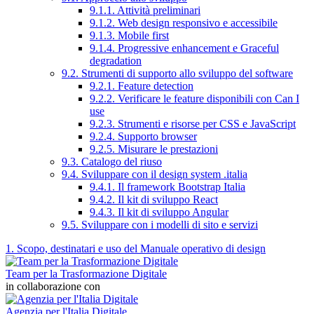
9.1.1. Attività preliminari
9.1.2. Web design responsivo e accessibile
9.1.3. Mobile first
9.1.4. Progressive enhancement e Graceful
degradation
9.2. Strumenti di supporto allo sviluppo del software
9.2.1. Feature detection
9.2.2. Verificare le feature disponibili con Can I
use
9.2.3. Strumenti e risorse per CSS e JavaScript
9.2.4. Supporto browser
9.2.5. Misurare le prestazioni
9.3. Catalogo del riuso
9.4. Sviluppare con il design system .italia
9.4.1. Il framework Bootstrap Italia
9.4.2. Il kit di sviluppo React
9.4.3. Il kit di sviluppo Angular
9.5. Sviluppare con i modelli di sito e servizi
1. Scopo, destinatari e uso del Manuale operativo di design
Team per la Trasformazione Digitale
in collaborazione con
Agenzia per l'Italia Digitale