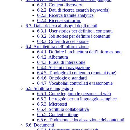
6.2.1. Content discovery
6.2.2. Dati di ricerca (search keywords)
6.2.3. Ricerca tramite analytics
6.2.4. Ricerca sui forum
6.3. Dalla ricerca ai bisogni degli utenti
6.3.1. User stories per definire i contenuti
6.3.2. Job stories per definire i contenuti
6.3.3. Criteri di accettazione
6.4. Architettura dell’informazione
6.4.1. Definire l’architettura dell’informazione
6.4.2. Alberatura
6.4.3. Flussi di interazione
6.4.4. Sistemi di navigazione
6.4.5. Tipologie di contenuto (content type)
6.4.6. Ontologie e standard
6.4.7. Vocabolari controllati e tassonomie
6.5. Scrittura e linguaggio
6.5.1. Come leggono le persone sul web
6.5.2. Le regole per un linguaggio semplice
6.5.3. Microtesti
6.5.4. Scrittura collaborativa
6.5.5. Content critique
6.5.6. Traduzione e localizzazione dei contenuti
6.6. Documenti