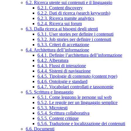
6.2. Ricerca utente sui contenuti e il linguaggio
6.2.1. Content discovery
6.2.2. Dati di ricerca (search keywords)
6.2.3. Ricerca tramite analytics
6.2.4. Ricerca sui forum
6.3. Dalla ricerca ai bisogni degli utenti
6.3.1. User stories per definire i contenuti
6.3.2. Job stories per definire i contenuti
6.3.3. Criteri di accettazione
6.4. Architettura dell’informazione
6.4.1. Definire l’architettura dell’informazione
6.4.2. Alberatura
6.4.3. Flussi di interazione
6.4.4. Sistemi di navigazione
6.4.5. Tipologie di contenuto (content type)
6.4.6. Ontologie e standard
6.4.7. Vocabolari controllati e tassonomie
6.5. Scrittura e linguaggio
6.5.1. Come leggono le persone sul web
6.5.2. Le regole per un linguaggio semplice
6.5.3. Microtesti
6.5.4. Scrittura collaborativa
6.5.5. Content critique
6.5.6. Traduzione e localizzazione dei contenuti
6.6. Documenti