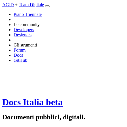
AGID
+
Team Digitale
Piano Triennale
Le community
Developers
Designers
Gli strumenti
Forum
Docs
GitHub
Docs Italia
beta
Documenti pubblici, digitali.