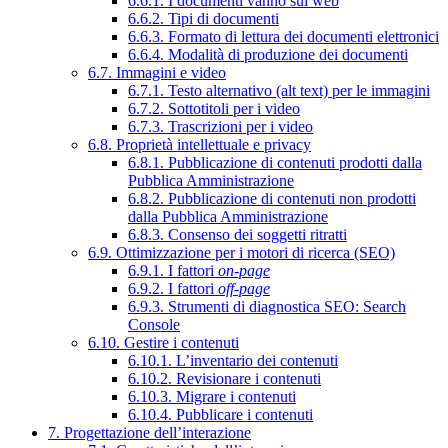
6.6.1. I documenti vanno sul web
6.6.2. Tipi di documenti
6.6.3. Formato di lettura dei documenti elettronici
6.6.4. Modalità di produzione dei documenti
6.7. Immagini e video
6.7.1. Testo alternativo (alt text) per le immagini
6.7.2. Sottotitoli per i video
6.7.3. Trascrizioni per i video
6.8. Proprietà intellettuale e privacy
6.8.1. Pubblicazione di contenuti prodotti dalla
Pubblica Amministrazione
6.8.2. Pubblicazione di contenuti non prodotti
dalla Pubblica Amministrazione
6.8.3. Consenso dei soggetti ritratti
6.9. Ottimizzazione per i motori di ricerca (SEO)
6.9.1. I fattori
on-page
6.9.2. I fattori
off-page
6.9.3. Strumenti di diagnostica SEO: Search
Console
6.10. Gestire i contenuti
6.10.1. L’inventario dei contenuti
6.10.2. Revisionare i contenuti
6.10.3. Migrare i contenuti
6.10.4. Pubblicare i contenuti
7. Progettazione dell’interazione