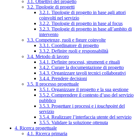
3.1. Obiettivi del progetto
3.2. Tipologie di progetti
3.2.1. Tipologie di progetto in base agli attori
coinvolti nel servizio
3.2.2. Tipologie di progetto in base al focus
3.2.3. Tipologie di progetto in base all’ambito di
intervento
3.3. Competenze, ruoli e figure coinvolte
3.3.1. Coordinatore di progetto
3.3.2. Definire ruoli e responsabilità
3.4. Metodo di lavoro
3.4.1. Definire processi, strumenti e rituali
3.4.2. Curare la documentazione di progetto
3.4.3. Organizzare tavoli tecnici collaborativi
3.4.4. Prendere decisioni
3.5. Il processo progettuale
3.5.1. Organizzare il progetto e la sua gestione
3.5.2. Comprendere il contesto d’uso del servizio
pubblico
3.5.3. Progettare i processi e i
touchpoint
del
servizio
3.5.4. Realizzare l’interfaccia utente del servizio
3.5.5. Validare la soluzione ottenuta
4. Ricerca progettuale
4.1. Ricerca primaria