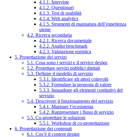
4.1.1. Interviste
4.1.2. Questionari
4.1.3. Test di usabilità
4.1.4. Web analytics
4.1.5. Strumenti di mappatura dell’esperienza
utente
4.2. Ricerca secondaria
4.2.1. Ricerca documentale
4.2.2. Analisi benchmark
4.2.3. Valutazione euristica
5. Progettazione dei servizi
5.1. Cosa sono i servizi e il service design
5.2. Progettare servizi pubblici digitali
5.3. Definire il modello di servizio
5.3.1. Identificare gli attori coinvolti
5.3.2. Formulare la proposta di valore
5.3.3. Inquadrare gli elementi costitutivi del
servizio
5.4. Descrivere il funzionamento del servizio
5.4.1. Mappare l’ecosistema
5.4.2. Rappresentare i flussi di servizio
5.5. Co-progettare le soluzioni
5.5.1. Workshop di co-progettazione
6. Progettazione dei contenuti
6.1. Cos’è il content design