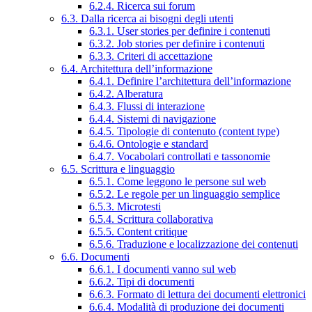
6.2.4. Ricerca sui forum
6.3. Dalla ricerca ai bisogni degli utenti
6.3.1. User stories per definire i contenuti
6.3.2. Job stories per definire i contenuti
6.3.3. Criteri di accettazione
6.4. Architettura dell’informazione
6.4.1. Definire l’architettura dell’informazione
6.4.2. Alberatura
6.4.3. Flussi di interazione
6.4.4. Sistemi di navigazione
6.4.5. Tipologie di contenuto (content type)
6.4.6. Ontologie e standard
6.4.7. Vocabolari controllati e tassonomie
6.5. Scrittura e linguaggio
6.5.1. Come leggono le persone sul web
6.5.2. Le regole per un linguaggio semplice
6.5.3. Microtesti
6.5.4. Scrittura collaborativa
6.5.5. Content critique
6.5.6. Traduzione e localizzazione dei contenuti
6.6. Documenti
6.6.1. I documenti vanno sul web
6.6.2. Tipi di documenti
6.6.3. Formato di lettura dei documenti elettronici
6.6.4. Modalità di produzione dei documenti