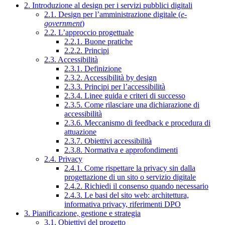
2. Introduzione al design per i servizi pubblici digitali
2.1. Design per l’amministrazione digitale (
e-
government
)
2.2. L’approccio progettuale
2.2.1. Buone pratiche
2.2.2. Principi
2.3. Accessibilità
2.3.1. Definizione
2.3.2. Accessibilità by design
2.3.3. Principi per l’accessibilità
2.3.4. Linee guida e criteri di successo
2.3.5. Come rilasciare una dichiarazione di
accessibilità
2.3.6. Meccanismo di feedback e procedura di
attuazione
2.3.7. Obiettivi accessibilità
2.3.8. Normativa e approfondimenti
2.4. Privacy
2.4.1. Come rispettare la privacy sin dalla
progettazione di un sito o servizio digitale
2.4.2. Richiedi il consenso quando necessario
2.4.3. Le basi del sito web: architettura,
informativa privacy, riferimenti DPO
3. Pianificazione, gestione e strategia
3.1. Obiettivi del progetto