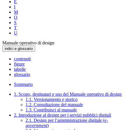
E
I
M
O
S
T
U
Manuale operativo di design
indici e glossario
contenuti
figure
tabelle
glossario
Sommario
1. Scopo, destinatari e uso del Manuale operativo di design
1.1. Versionamento e storico
1.2. Consultazione del manuale
1.3. Contribuisci al manuale
2. Introduzione al design per i servizi pubblici digitali
2.1. Design per l’amministrazione digitale (
e-
government
)