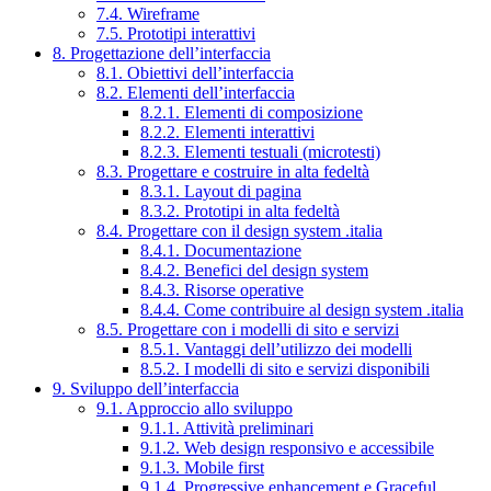
7.4. Wireframe
7.5. Prototipi interattivi
8. Progettazione dell’interfaccia
8.1. Obiettivi dell’interfaccia
8.2. Elementi dell’interfaccia
8.2.1. Elementi di composizione
8.2.2. Elementi interattivi
8.2.3. Elementi testuali (microtesti)
8.3. Progettare e costruire in alta fedeltà
8.3.1. Layout di pagina
8.3.2. Prototipi in alta fedeltà
8.4. Progettare con il design system .italia
8.4.1. Documentazione
8.4.2. Benefici del design system
8.4.3. Risorse operative
8.4.4. Come contribuire al design system .italia
8.5. Progettare con i modelli di sito e servizi
8.5.1. Vantaggi dell’utilizzo dei modelli
8.5.2. I modelli di sito e servizi disponibili
9. Sviluppo dell’interfaccia
9.1. Approccio allo sviluppo
9.1.1. Attività preliminari
9.1.2. Web design responsivo e accessibile
9.1.3. Mobile first
9.1.4. Progressive enhancement e Graceful