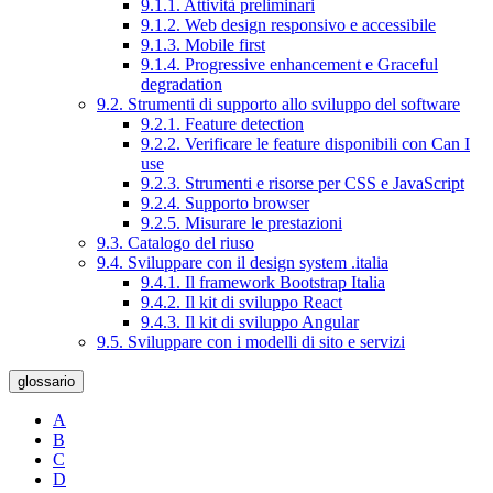
9.1.1. Attività preliminari
9.1.2. Web design responsivo e accessibile
9.1.3. Mobile first
9.1.4. Progressive enhancement e Graceful
degradation
9.2. Strumenti di supporto allo sviluppo del software
9.2.1. Feature detection
9.2.2. Verificare le feature disponibili con Can I
use
9.2.3. Strumenti e risorse per CSS e JavaScript
9.2.4. Supporto browser
9.2.5. Misurare le prestazioni
9.3. Catalogo del riuso
9.4. Sviluppare con il design system .italia
9.4.1. Il framework Bootstrap Italia
9.4.2. Il kit di sviluppo React
9.4.3. Il kit di sviluppo Angular
9.5. Sviluppare con i modelli di sito e servizi
glossario
A
B
C
D