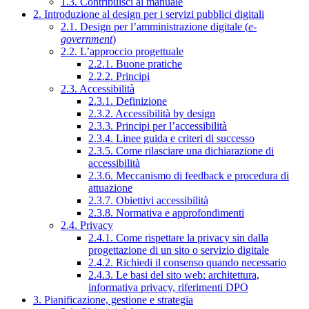
1.3. Contribuisci al manuale
2. Introduzione al design per i servizi pubblici digitali
2.1. Design per l’amministrazione digitale (
e-
government
)
2.2. L’approccio progettuale
2.2.1. Buone pratiche
2.2.2. Principi
2.3. Accessibilità
2.3.1. Definizione
2.3.2. Accessibilità by design
2.3.3. Principi per l’accessibilità
2.3.4. Linee guida e criteri di successo
2.3.5. Come rilasciare una dichiarazione di
accessibilità
2.3.6. Meccanismo di feedback e procedura di
attuazione
2.3.7. Obiettivi accessibilità
2.3.8. Normativa e approfondimenti
2.4. Privacy
2.4.1. Come rispettare la privacy sin dalla
progettazione di un sito o servizio digitale
2.4.2. Richiedi il consenso quando necessario
2.4.3. Le basi del sito web: architettura,
informativa privacy, riferimenti DPO
3. Pianificazione, gestione e strategia