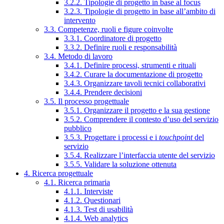
3.2.2. Tipologie di progetto in base al focus
3.2.3. Tipologie di progetto in base all’ambito di
intervento
3.3. Competenze, ruoli e figure coinvolte
3.3.1. Coordinatore di progetto
3.3.2. Definire ruoli e responsabilità
3.4. Metodo di lavoro
3.4.1. Definire processi, strumenti e rituali
3.4.2. Curare la documentazione di progetto
3.4.3. Organizzare tavoli tecnici collaborativi
3.4.4. Prendere decisioni
3.5. Il processo progettuale
3.5.1. Organizzare il progetto e la sua gestione
3.5.2. Comprendere il contesto d’uso del servizio
pubblico
3.5.3. Progettare i processi e i
touchpoint
del
servizio
3.5.4. Realizzare l’interfaccia utente del servizio
3.5.5. Validare la soluzione ottenuta
4. Ricerca progettuale
4.1. Ricerca primaria
4.1.1. Interviste
4.1.2. Questionari
4.1.3. Test di usabilità
4.1.4. Web analytics