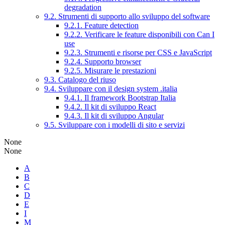
degradation
9.2. Strumenti di supporto allo sviluppo del software
9.2.1. Feature detection
9.2.2. Verificare le feature disponibili con Can I
use
9.2.3. Strumenti e risorse per CSS e JavaScript
9.2.4. Supporto browser
9.2.5. Misurare le prestazioni
9.3. Catalogo del riuso
9.4. Sviluppare con il design system .italia
9.4.1. Il framework Bootstrap Italia
9.4.2. Il kit di sviluppo React
9.4.3. Il kit di sviluppo Angular
9.5. Sviluppare con i modelli di sito e servizi
None
None
A
B
C
D
E
I
M