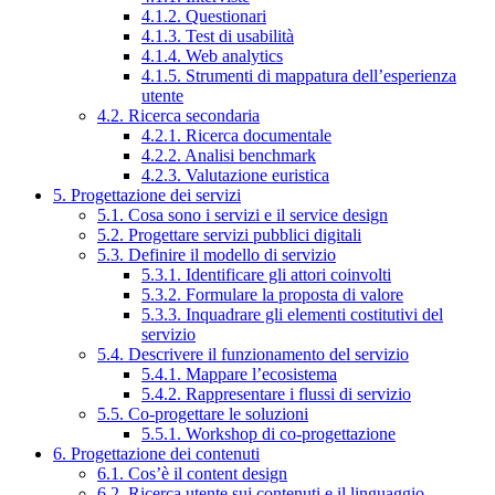
4.1.2. Questionari
4.1.3. Test di usabilità
4.1.4. Web analytics
4.1.5. Strumenti di mappatura dell’esperienza
utente
4.2. Ricerca secondaria
4.2.1. Ricerca documentale
4.2.2. Analisi benchmark
4.2.3. Valutazione euristica
5. Progettazione dei servizi
5.1. Cosa sono i servizi e il service design
5.2. Progettare servizi pubblici digitali
5.3. Definire il modello di servizio
5.3.1. Identificare gli attori coinvolti
5.3.2. Formulare la proposta di valore
5.3.3. Inquadrare gli elementi costitutivi del
servizio
5.4. Descrivere il funzionamento del servizio
5.4.1. Mappare l’ecosistema
5.4.2. Rappresentare i flussi di servizio
5.5. Co-progettare le soluzioni
5.5.1. Workshop di co-progettazione
6. Progettazione dei contenuti
6.1. Cos’è il content design
6.2. Ricerca utente sui contenuti e il linguaggio