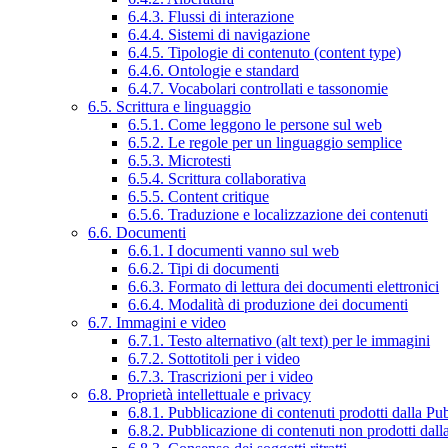
6.4.3. Flussi di interazione
6.4.4. Sistemi di navigazione
6.4.5. Tipologie di contenuto (content type)
6.4.6. Ontologie e standard
6.4.7. Vocabolari controllati e tassonomie
6.5. Scrittura e linguaggio
6.5.1. Come leggono le persone sul web
6.5.2. Le regole per un linguaggio semplice
6.5.3. Microtesti
6.5.4. Scrittura collaborativa
6.5.5. Content critique
6.5.6. Traduzione e localizzazione dei contenuti
6.6. Documenti
6.6.1. I documenti vanno sul web
6.6.2. Tipi di documenti
6.6.3. Formato di lettura dei documenti elettronici
6.6.4. Modalità di produzione dei documenti
6.7. Immagini e video
6.7.1. Testo alternativo (alt text) per le immagini
6.7.2. Sottotitoli per i video
6.7.3. Trascrizioni per i video
6.8. Proprietà intellettuale e privacy
6.8.1. Pubblicazione di contenuti prodotti dalla P
6.8.2. Pubblicazione di contenuti non prodotti dal