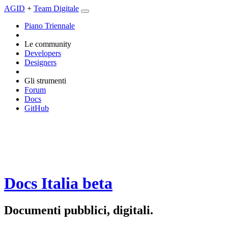
AGID
+
Team Digitale
Piano Triennale
Le community
Developers
Designers
Gli strumenti
Forum
Docs
GitHub
Docs Italia
beta
Documenti pubblici, digitali.