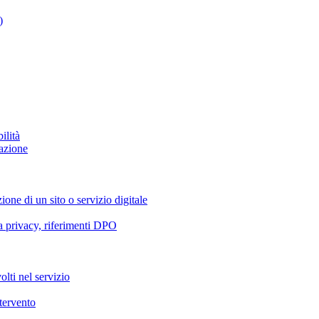
)
ilità
azione
ione di un sito o servizio digitale
va privacy, riferimenti DPO
olti nel servizio
ntervento