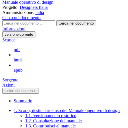
Manuale operativo di design
Progetto:
Designers Italia
Amministrazione:
italia
Cerca nel documento
Cerca nel documento
Informazioni
versione-corrente
Scarica
pdf
html
epub
Sorgente
Azioni
indice dei contenuti
Sommario
1. Scopo, destinatari e uso del Manuale operativo di design
1.1. Versionamento e storico
1.2. Consultazione del manuale
1.3. Contribuisci al manuale