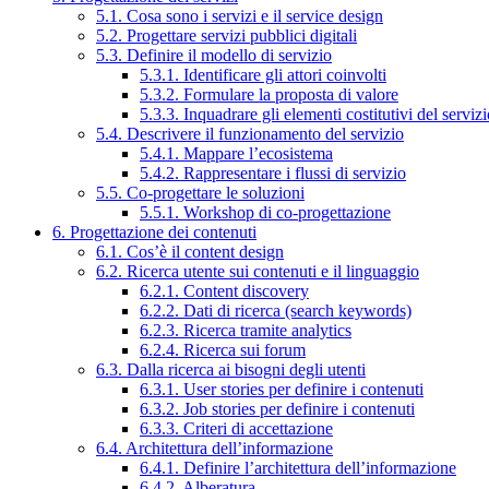
5.1. Cosa sono i servizi e il service design
5.2. Progettare servizi pubblici digitali
5.3. Definire il modello di servizio
5.3.1. Identificare gli attori coinvolti
5.3.2. Formulare la proposta di valore
5.3.3. Inquadrare gli elementi costitutivi del serviz
5.4. Descrivere il funzionamento del servizio
5.4.1. Mappare l’ecosistema
5.4.2. Rappresentare i flussi di servizio
5.5. Co-progettare le soluzioni
5.5.1. Workshop di co-progettazione
6. Progettazione dei contenuti
6.1. Cos’è il content design
6.2. Ricerca utente sui contenuti e il linguaggio
6.2.1. Content discovery
6.2.2. Dati di ricerca (search keywords)
6.2.3. Ricerca tramite analytics
6.2.4. Ricerca sui forum
6.3. Dalla ricerca ai bisogni degli utenti
6.3.1. User stories per definire i contenuti
6.3.2. Job stories per definire i contenuti
6.3.3. Criteri di accettazione
6.4. Architettura dell’informazione
6.4.1. Definire l’architettura dell’informazione
6.4.2. Alberatura