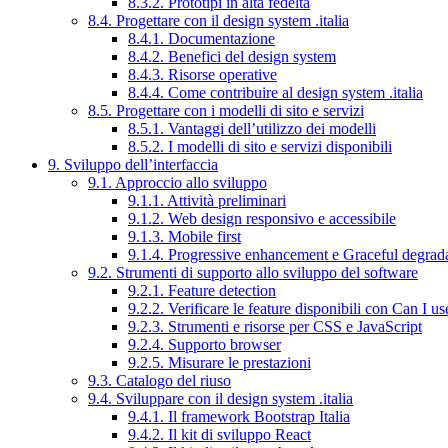
8.3.2. Prototipi in alta fedeltà
8.4. Progettare con il design system .italia
8.4.1. Documentazione
8.4.2. Benefici del design system
8.4.3. Risorse operative
8.4.4. Come contribuire al design system .italia
8.5. Progettare con i modelli di sito e servizi
8.5.1. Vantaggi dell’utilizzo dei modelli
8.5.2. I modelli di sito e servizi disponibili
9. Sviluppo dell’interfaccia
9.1. Approccio allo sviluppo
9.1.1. Attività preliminari
9.1.2. Web design responsivo e accessibile
9.1.3. Mobile first
9.1.4. Progressive enhancement e Graceful degrad
9.2. Strumenti di supporto allo sviluppo del software
9.2.1. Feature detection
9.2.2. Verificare le feature disponibili con Can I us
9.2.3. Strumenti e risorse per CSS e JavaScript
9.2.4. Supporto browser
9.2.5. Misurare le prestazioni
9.3. Catalogo del riuso
9.4. Sviluppare con il design system .italia
9.4.1. Il framework Bootstrap Italia
9.4.2. Il kit di sviluppo React