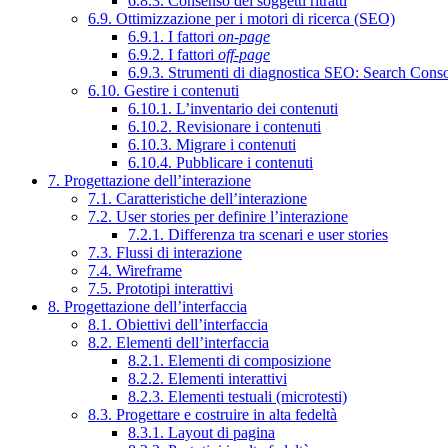
6.8.3. Consenso dei soggetti ritratti
6.9. Ottimizzazione per i motori di ricerca (SEO)
6.9.1. I fattori
on-page
6.9.2. I fattori
off-page
6.9.3. Strumenti di diagnostica SEO: Search Cons
6.10. Gestire i contenuti
6.10.1. L’inventario dei contenuti
6.10.2. Revisionare i contenuti
6.10.3. Migrare i contenuti
6.10.4. Pubblicare i contenuti
7. Progettazione dell’interazione
7.1. Caratteristiche dell’interazione
7.2. User stories per definire l’interazione
7.2.1. Differenza tra scenari e user stories
7.3. Flussi di interazione
7.4. Wireframe
7.5. Prototipi interattivi
8. Progettazione dell’interfaccia
8.1. Obiettivi dell’interfaccia
8.2. Elementi dell’interfaccia
8.2.1. Elementi di composizione
8.2.2. Elementi interattivi
8.2.3. Elementi testuali (microtesti)
8.3. Progettare e costruire in alta fedeltà
8.3.1. Layout di pagina