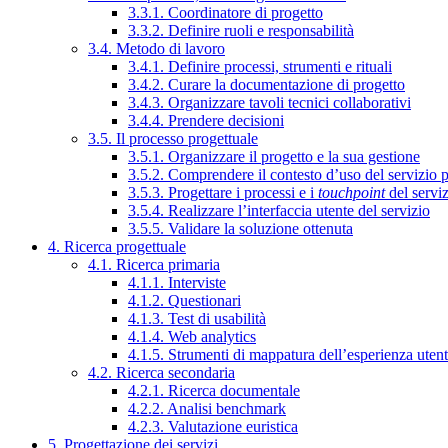
3.3.1. Coordinatore di progetto
3.3.2. Definire ruoli e responsabilità
3.4. Metodo di lavoro
3.4.1. Definire processi, strumenti e rituali
3.4.2. Curare la documentazione di progetto
3.4.3. Organizzare tavoli tecnici collaborativi
3.4.4. Prendere decisioni
3.5. Il processo progettuale
3.5.1. Organizzare il progetto e la sua gestione
3.5.2. Comprendere il contesto d’uso del servizio 
3.5.3. Progettare i processi e i
touchpoint
del servi
3.5.4. Realizzare l’interfaccia utente del servizio
3.5.5. Validare la soluzione ottenuta
4. Ricerca progettuale
4.1. Ricerca primaria
4.1.1. Interviste
4.1.2. Questionari
4.1.3. Test di usabilità
4.1.4. Web analytics
4.1.5. Strumenti di mappatura dell’esperienza uten
4.2. Ricerca secondaria
4.2.1. Ricerca documentale
4.2.2. Analisi benchmark
4.2.3. Valutazione euristica
5. Progettazione dei servizi