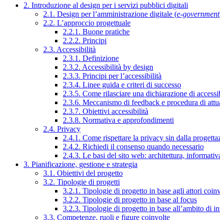
2. Introduzione al design per i servizi pubblici digitali
2.1. Design per l’amministrazione digitale (
e-government
2.2. L’approccio progettuale
2.2.1. Buone pratiche
2.2.2. Principi
2.3. Accessibilità
2.3.1. Definizione
2.3.2. Accessibilità by design
2.3.3. Principi per l’accessibilità
2.3.4. Linee guida e criteri di successo
2.3.5. Come rilasciare una dichiarazione di accessib
2.3.6. Meccanismo di feedback e procedura di attu
2.3.7. Obiettivi accessibilità
2.3.8. Normativa e approfondimenti
2.4. Privacy
2.4.1. Come rispettare la privacy sin dalla progettaz
2.4.2. Richiedi il consenso quando necessario
2.4.3. Le basi del sito web: architettura, informati
3. Pianificazione, gestione e strategia
3.1. Obiettivi del progetto
3.2. Tipologie di progetti
3.2.1. Tipologie di progetto in base agli attori coinv
3.2.2. Tipologie di progetto in base al focus
3.2.3. Tipologie di progetto in base all’ambito di i
3.3. Competenze, ruoli e figure coinvolte