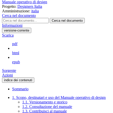
Manuale operativo di design
Progetto:
Designers Italia
Amministrazione:
italia
Cerca nel documento
Cerca nel documento
Informazioni
versione-corrente
Scarica
pdf
html
epub
Sorgente
Azioni
indice dei contenuti
Sommario
1. Scopo, destinatari e uso del Manuale operativo di design
1.1. Versionamento e storico
1.2. Consultazione del manuale
1.3. Contribuisci al manuale