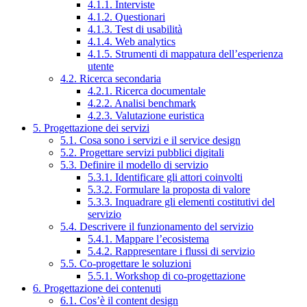
4.1.1. Interviste
4.1.2. Questionari
4.1.3. Test di usabilità
4.1.4. Web analytics
4.1.5. Strumenti di mappatura dell’esperienza
utente
4.2. Ricerca secondaria
4.2.1. Ricerca documentale
4.2.2. Analisi benchmark
4.2.3. Valutazione euristica
5. Progettazione dei servizi
5.1. Cosa sono i servizi e il service design
5.2. Progettare servizi pubblici digitali
5.3. Definire il modello di servizio
5.3.1. Identificare gli attori coinvolti
5.3.2. Formulare la proposta di valore
5.3.3. Inquadrare gli elementi costitutivi del
servizio
5.4. Descrivere il funzionamento del servizio
5.4.1. Mappare l’ecosistema
5.4.2. Rappresentare i flussi di servizio
5.5. Co-progettare le soluzioni
5.5.1. Workshop di co-progettazione
6. Progettazione dei contenuti
6.1. Cos’è il content design