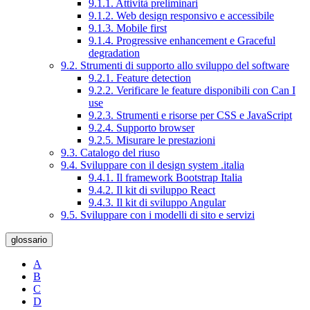
9.1.1. Attività preliminari
9.1.2. Web design responsivo e accessibile
9.1.3. Mobile first
9.1.4. Progressive enhancement e Graceful
degradation
9.2. Strumenti di supporto allo sviluppo del software
9.2.1. Feature detection
9.2.2. Verificare le feature disponibili con Can I
use
9.2.3. Strumenti e risorse per CSS e JavaScript
9.2.4. Supporto browser
9.2.5. Misurare le prestazioni
9.3. Catalogo del riuso
9.4. Sviluppare con il design system .italia
9.4.1. Il framework Bootstrap Italia
9.4.2. Il kit di sviluppo React
9.4.3. Il kit di sviluppo Angular
9.5. Sviluppare con i modelli di sito e servizi
glossario
A
B
C
D