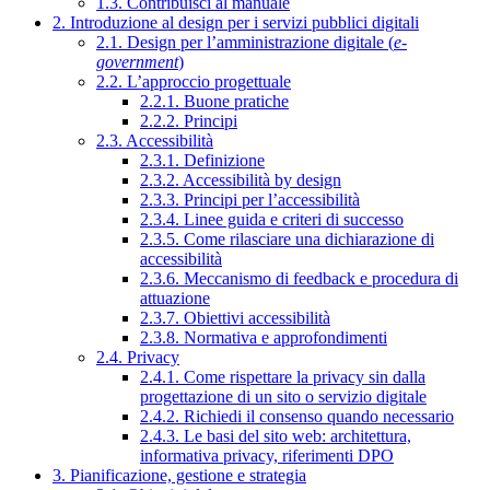
1.3. Contribuisci al manuale
2. Introduzione al design per i servizi pubblici digitali
2.1. Design per l’amministrazione digitale (
e-
government
)
2.2. L’approccio progettuale
2.2.1. Buone pratiche
2.2.2. Principi
2.3. Accessibilità
2.3.1. Definizione
2.3.2. Accessibilità by design
2.3.3. Principi per l’accessibilità
2.3.4. Linee guida e criteri di successo
2.3.5. Come rilasciare una dichiarazione di
accessibilità
2.3.6. Meccanismo di feedback e procedura di
attuazione
2.3.7. Obiettivi accessibilità
2.3.8. Normativa e approfondimenti
2.4. Privacy
2.4.1. Come rispettare la privacy sin dalla
progettazione di un sito o servizio digitale
2.4.2. Richiedi il consenso quando necessario
2.4.3. Le basi del sito web: architettura,
informativa privacy, riferimenti DPO
3. Pianificazione, gestione e strategia