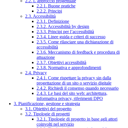
2.2. L’approccio progettuale
2.2.1. Buone pratiche
2.2.2. Principi
2.3. Accessibilità
2.3.1. Definizione
2.3.2. Accessibilità by design
2.3.3. Principi per l’accessibilità
2.3.4. Linee guida e criteri di successo
2.3.5. Come rilasciare una dichiarazione di
accessibilità
2.3.6. Meccanismo di feedback e procedura di
attuazione
2.3.7. Obiettivi accessibilità
2.3.8. Normativa e approfondimenti
2.4. Privacy
2.4.1. Come rispettare la privacy sin dalla
progettazione di un sito o servizio digitale
2.4.2. Richiedi il consenso quando necessario
2.4.3. Le basi del sito web: architettura,
informativa privacy, riferimenti DPO
3. Pianificazione, gestione e strategia
3.1. Obiettivi del progetto
3.2. Tipologie di progetti
3.2.1. Tipologie di progetto in base agli attori
coinvolti nel servizio