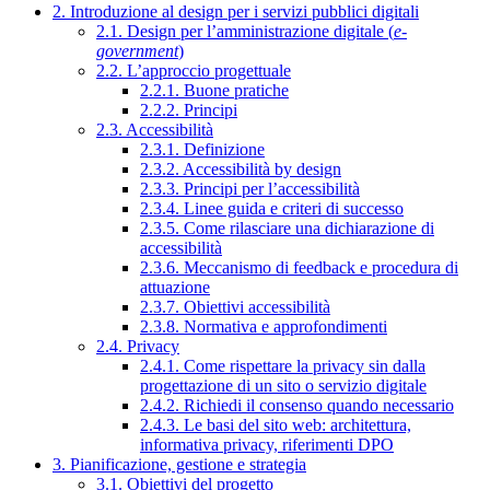
2. Introduzione al design per i servizi pubblici digitali
2.1. Design per l’amministrazione digitale (
e-
government
)
2.2. L’approccio progettuale
2.2.1. Buone pratiche
2.2.2. Principi
2.3. Accessibilità
2.3.1. Definizione
2.3.2. Accessibilità by design
2.3.3. Principi per l’accessibilità
2.3.4. Linee guida e criteri di successo
2.3.5. Come rilasciare una dichiarazione di
accessibilità
2.3.6. Meccanismo di feedback e procedura di
attuazione
2.3.7. Obiettivi accessibilità
2.3.8. Normativa e approfondimenti
2.4. Privacy
2.4.1. Come rispettare la privacy sin dalla
progettazione di un sito o servizio digitale
2.4.2. Richiedi il consenso quando necessario
2.4.3. Le basi del sito web: architettura,
informativa privacy, riferimenti DPO
3. Pianificazione, gestione e strategia
3.1. Obiettivi del progetto