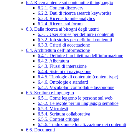
6.2. Ricerca utente sui contenuti e il linguaggio
6.2.1. Content discovery
6.2.2. Dati di ricerca (search keywords)
6.2.3. Ricerca tramite analytics
6.2.4. Ricerca sui forum
6.3. Dalla ricerca ai bisogni degli utenti
6.3.1. User stories per definire i contenuti
6.3.2. Job stories per definire i contenuti
6.3.3. Criteri di accettazione
6.4. Architettura dell’informazione
6.4.1. Definire l’architettura dell’informazione
6.4.2. Alberatura
6.4.3. Flussi di interazione
6.4.4. Sistemi di navigazione
6.4.5. Tipologie di contenuto (content type)
6.4.6. Ontologie e standard
6.4.7. Vocabolari controllati e tassonomie
6.5. Scrittura e linguaggio
6.5.1. Come leggono le persone sul web
6.5.2. Le regole per un linguaggio semplice
6.5.3. Microtesti
6.5.4. Scrittura collaborativa
6.5.5. Content critique
6.5.6. Traduzione e localizzazione dei contenuti
6.6. Documenti