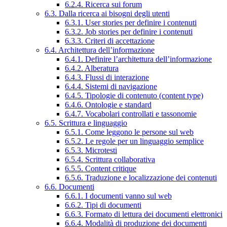
6.2.4. Ricerca sui forum
6.3. Dalla ricerca ai bisogni degli utenti
6.3.1. User stories per definire i contenuti
6.3.2. Job stories per definire i contenuti
6.3.3. Criteri di accettazione
6.4. Architettura dell’informazione
6.4.1. Definire l’architettura dell’informazione
6.4.2. Alberatura
6.4.3. Flussi di interazione
6.4.4. Sistemi di navigazione
6.4.5. Tipologie di contenuto (content type)
6.4.6. Ontologie e standard
6.4.7. Vocabolari controllati e tassonomie
6.5. Scrittura e linguaggio
6.5.1. Come leggono le persone sul web
6.5.2. Le regole per un linguaggio semplice
6.5.3. Microtesti
6.5.4. Scrittura collaborativa
6.5.5. Content critique
6.5.6. Traduzione e localizzazione dei contenuti
6.6. Documenti
6.6.1. I documenti vanno sul web
6.6.2. Tipi di documenti
6.6.3. Formato di lettura dei documenti elettronici
6.6.4. Modalità di produzione dei documenti