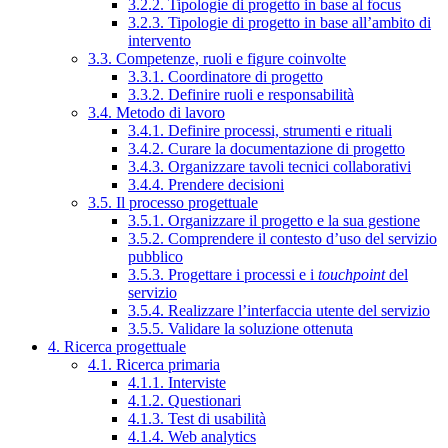
3.2.2. Tipologie di progetto in base al focus
3.2.3. Tipologie di progetto in base all’ambito di
intervento
3.3. Competenze, ruoli e figure coinvolte
3.3.1. Coordinatore di progetto
3.3.2. Definire ruoli e responsabilità
3.4. Metodo di lavoro
3.4.1. Definire processi, strumenti e rituali
3.4.2. Curare la documentazione di progetto
3.4.3. Organizzare tavoli tecnici collaborativi
3.4.4. Prendere decisioni
3.5. Il processo progettuale
3.5.1. Organizzare il progetto e la sua gestione
3.5.2. Comprendere il contesto d’uso del servizio
pubblico
3.5.3. Progettare i processi e i
touchpoint
del
servizio
3.5.4. Realizzare l’interfaccia utente del servizio
3.5.5. Validare la soluzione ottenuta
4. Ricerca progettuale
4.1. Ricerca primaria
4.1.1. Interviste
4.1.2. Questionari
4.1.3. Test di usabilità
4.1.4. Web analytics