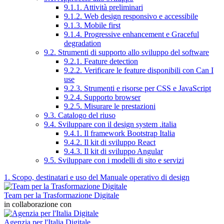
9.1.1. Attività preliminari
9.1.2. Web design responsivo e accessibile
9.1.3. Mobile first
9.1.4. Progressive enhancement e Graceful
degradation
9.2. Strumenti di supporto allo sviluppo del software
9.2.1. Feature detection
9.2.2. Verificare le feature disponibili con Can I
use
9.2.3. Strumenti e risorse per CSS e JavaScript
9.2.4. Supporto browser
9.2.5. Misurare le prestazioni
9.3. Catalogo del riuso
9.4. Sviluppare con il design system .italia
9.4.1. Il framework Bootstrap Italia
9.4.2. Il kit di sviluppo React
9.4.3. Il kit di sviluppo Angular
9.5. Sviluppare con i modelli di sito e servizi
1. Scopo, destinatari e uso del Manuale operativo di design
Team per la Trasformazione Digitale
in collaborazione con
Agenzia per l'Italia Digitale