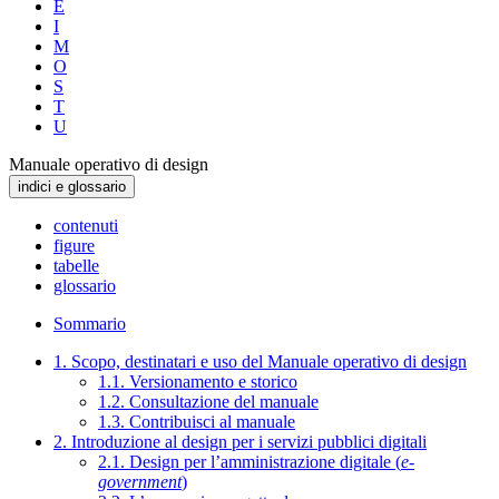
E
I
M
O
S
T
U
Manuale operativo di design
indici e glossario
contenuti
figure
tabelle
glossario
Sommario
1. Scopo, destinatari e uso del Manuale operativo di design
1.1. Versionamento e storico
1.2. Consultazione del manuale
1.3. Contribuisci al manuale
2. Introduzione al design per i servizi pubblici digitali
2.1. Design per l’amministrazione digitale (
e-
government
)