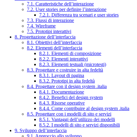
7.1. Caratteristiche dell’interazione
7.2. User stories per definire l’interazione
7.2.1. Differenza tra scenari e user stories
7.3. Flussi di interazione
7.4. Wireframe
7.5. Prototipi interattivi
8. Progettazione dell’interfaccia
8.1. Obiettivi dell’interfaccia
8.2. Elementi dell’interfaccia
8.2.1. Elementi di composizione
8.2.2. Elementi interattivi
8.2.3. Elementi testuali (microtesti)
8.3. Progettare e costruire in alta fedeltà
8.3.1. Layout di pagina
8.3.2. Prototipi in alta fedeltà
8.4. Progettare con il design system .italia
8.4.1. Documentazione
8.4.2. Benefici del design system
8.4.3. Risorse operative
8.4.4. Come contribuire al design system .italia
8.5. Progettare con i modelli di sito e servizi
8.5.1. Vantaggi dell’utilizzo dei modelli
8.5.2. I modelli di sito e servizi disponibili
9. Sviluppo dell’interfaccia
9.1. Approccio allo sviluppo