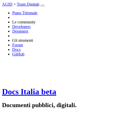
AGID
+
Team Digitale
Piano Triennale
Le community
Developers
Designers
Gli strumenti
Forum
Docs
GitHub
Docs Italia
beta
Documenti pubblici, digitali.