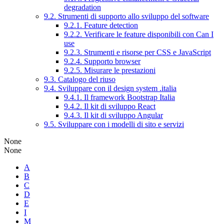
degradation
9.2. Strumenti di supporto allo sviluppo del software
9.2.1. Feature detection
9.2.2. Verificare le feature disponibili con Can I
use
9.2.3. Strumenti e risorse per CSS e JavaScript
9.2.4. Supporto browser
9.2.5. Misurare le prestazioni
9.3. Catalogo del riuso
9.4. Sviluppare con il design system .italia
9.4.1. Il framework Bootstrap Italia
9.4.2. Il kit di sviluppo React
9.4.3. Il kit di sviluppo Angular
9.5. Sviluppare con i modelli di sito e servizi
None
None
A
B
C
D
E
I
M