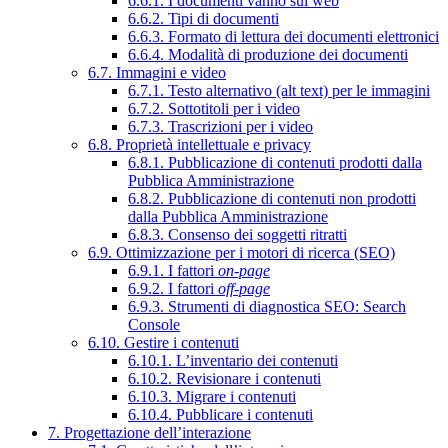
6.6.1. I documenti vanno sul web
6.6.2. Tipi di documenti
6.6.3. Formato di lettura dei documenti elettronici
6.6.4. Modalità di produzione dei documenti
6.7. Immagini e video
6.7.1. Testo alternativo (alt text) per le immagini
6.7.2. Sottotitoli per i video
6.7.3. Trascrizioni per i video
6.8. Proprietà intellettuale e privacy
6.8.1. Pubblicazione di contenuti prodotti dalla
Pubblica Amministrazione
6.8.2. Pubblicazione di contenuti non prodotti
dalla Pubblica Amministrazione
6.8.3. Consenso dei soggetti ritratti
6.9. Ottimizzazione per i motori di ricerca (SEO)
6.9.1. I fattori
on-page
6.9.2. I fattori
off-page
6.9.3. Strumenti di diagnostica SEO: Search
Console
6.10. Gestire i contenuti
6.10.1. L’inventario dei contenuti
6.10.2. Revisionare i contenuti
6.10.3. Migrare i contenuti
6.10.4. Pubblicare i contenuti
7. Progettazione dell’interazione