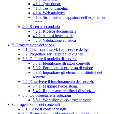
4.1.2. Questionari
4.1.3. Test di usabilità
4.1.4. Web analytics
4.1.5. Strumenti di mappatura dell’esperienza
utente
4.2. Ricerca secondaria
4.2.1. Ricerca documentale
4.2.2. Analisi benchmark
4.2.3. Valutazione euristica
5. Progettazione dei servizi
5.1. Cosa sono i servizi e il service design
5.2. Progettare servizi pubblici digitali
5.3. Definire il modello di servizio
5.3.1. Identificare gli attori coinvolti
5.3.2. Formulare la proposta di valore
5.3.3. Inquadrare gli elementi costitutivi del
servizio
5.4. Descrivere il funzionamento del servizio
5.4.1. Mappare l’ecosistema
5.4.2. Rappresentare i flussi di servizio
5.5. Co-progettare le soluzioni
5.5.1. Workshop di co-progettazione
6. Progettazione dei contenuti
6.1. Cos’è il content design
6.2. Ricerca utente sui contenuti e il linguaggio