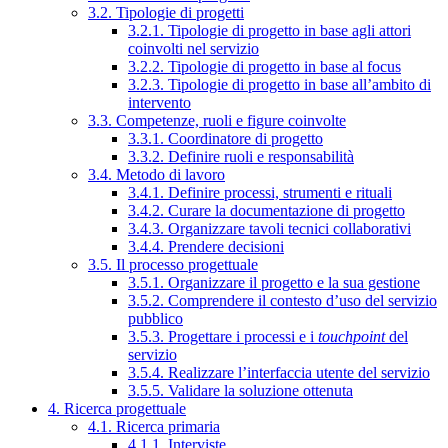
3.2. Tipologie di progetti
3.2.1. Tipologie di progetto in base agli attori
coinvolti nel servizio
3.2.2. Tipologie di progetto in base al focus
3.2.3. Tipologie di progetto in base all’ambito di
intervento
3.3. Competenze, ruoli e figure coinvolte
3.3.1. Coordinatore di progetto
3.3.2. Definire ruoli e responsabilità
3.4. Metodo di lavoro
3.4.1. Definire processi, strumenti e rituali
3.4.2. Curare la documentazione di progetto
3.4.3. Organizzare tavoli tecnici collaborativi
3.4.4. Prendere decisioni
3.5. Il processo progettuale
3.5.1. Organizzare il progetto e la sua gestione
3.5.2. Comprendere il contesto d’uso del servizio
pubblico
3.5.3. Progettare i processi e i
touchpoint
del
servizio
3.5.4. Realizzare l’interfaccia utente del servizio
3.5.5. Validare la soluzione ottenuta
4. Ricerca progettuale
4.1. Ricerca primaria
4.1.1. Interviste