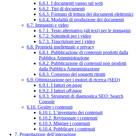
6.6.1. I documenti vanno sul web
6.6.2. Tipi di documenti
6.6.3. Formato di lettura dei documenti elettronici
6.6.4. Modalità di produzione dei documenti
6.7. Immagini e video
6.7.1. Testo alternativo (alt text) per le immagini
6.7.2. Sottotitoli per i video
6.7.3. Trascrizioni per i video
6.8. Proprietà intellettuale e privacy
6.8.1. Pubblicazione di contenuti prodotti dalla
Pubblica Amministrazione
6.8.2. Pubblicazione di contenuti non prodotti
dalla Pubblica Amministrazione
6.8.3. Consenso dei soggetti ritratti
6.9. Ottimizzazione per i motori di ricerca (SEO)
6.9.1. I fattori
on-page
6.9.2. I fattori
off-page
6.9.3. Strumenti di diagnostica SEO: Search
Console
6.10. Gestire i contenuti
6.10.1. L’inventario dei contenuti
6.10.2. Revisionare i contenuti
6.10.3. Migrare i contenuti
6.10.4. Pubblicare i contenuti
7. Progettazione dell’interazione