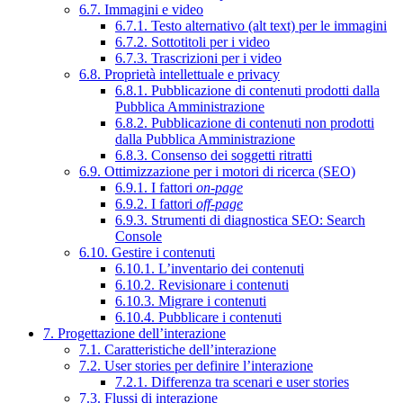
6.7. Immagini e video
6.7.1. Testo alternativo (alt text) per le immagini
6.7.2. Sottotitoli per i video
6.7.3. Trascrizioni per i video
6.8. Proprietà intellettuale e privacy
6.8.1. Pubblicazione di contenuti prodotti dalla
Pubblica Amministrazione
6.8.2. Pubblicazione di contenuti non prodotti
dalla Pubblica Amministrazione
6.8.3. Consenso dei soggetti ritratti
6.9. Ottimizzazione per i motori di ricerca (SEO)
6.9.1. I fattori
on-page
6.9.2. I fattori
off-page
6.9.3. Strumenti di diagnostica SEO: Search
Console
6.10. Gestire i contenuti
6.10.1. L’inventario dei contenuti
6.10.2. Revisionare i contenuti
6.10.3. Migrare i contenuti
6.10.4. Pubblicare i contenuti
7. Progettazione dell’interazione
7.1. Caratteristiche dell’interazione
7.2. User stories per definire l’interazione
7.2.1. Differenza tra scenari e user stories
7.3. Flussi di interazione