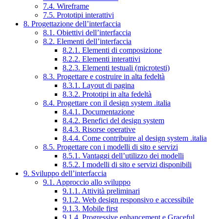
7.4. Wireframe
7.5. Prototipi interattivi
8. Progettazione dell’interfaccia
8.1. Obiettivi dell’interfaccia
8.2. Elementi dell’interfaccia
8.2.1. Elementi di composizione
8.2.2. Elementi interattivi
8.2.3. Elementi testuali (microtesti)
8.3. Progettare e costruire in alta fedeltà
8.3.1. Layout di pagina
8.3.2. Prototipi in alta fedeltà
8.4. Progettare con il design system .italia
8.4.1. Documentazione
8.4.2. Benefici del design system
8.4.3. Risorse operative
8.4.4. Come contribuire al design system .italia
8.5. Progettare con i modelli di sito e servizi
8.5.1. Vantaggi dell’utilizzo dei modelli
8.5.2. I modelli di sito e servizi disponibili
9. Sviluppo dell’interfaccia
9.1. Approccio allo sviluppo
9.1.1. Attività preliminari
9.1.2. Web design responsivo e accessibile
9.1.3. Mobile first
9.1.4. Progressive enhancement e Graceful