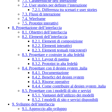
7.1. Caratteristiche dell’interazione
7.2. User stories per definire l’interazione
7.2.1. Differenza tra scenari e user stories
7.3. Flussi di interazione
7.4. Wireframe
7.5. Prototipi interattivi
8. Progettazione dell’interfaccia
8.1. Obiettivi dell’interfaccia
8.2. Elementi dell’interfaccia
8.2.1. Elementi di composizione
8.2.2. Elementi interattivi
8.2.3. Elementi testuali (microtesti)
8.3. Progettare e costruire in alta fedeltà
8.3.1. Layout di pagina
8.3.2. Prototipi in alta fedeltà
8.4. Progettare con il design system .italia
8.4.1. Documentazione
8.4.2. Benefici del design system
8.4.3. Risorse operative
8.4.4. Come contribuire al design system .italia
8.5. Progettare con i modelli di sito e servizi
8.5.1. Vantaggi dell’utilizzo dei modelli
8.5.2. I modelli di sito e servizi disponibili
9. Sviluppo dell’interfaccia
9.1. Approccio allo sviluppo