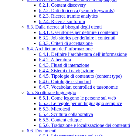
6.2.1. Content discovery
6.2.2. Dati di ricerca (search keywords)
6.2.3. Ricerca tramite analytics
6.2.4. Ricerca sui forum
6.3. Dalla ricerca ai bisogni degli utenti
6.3.1. User stories per definire i contenuti
6.3.2. Job stories per definire i contenuti
6.3.3. Criteri di accettazione
6.4. Architettura dell’informazione
6.4.1. Definire l’architettura dell’informazione
6.4.2. Alberatura
6.4.3. Flussi di interazione
6.4.4. Sistemi di navigazione
6.4.5. Tipologie di contenuto (content type)
6.4.6. Ontologie e standard
6.4.7. Vocabolari controllati e tassonomie
6.5. Scrittura e linguaggio
6.5.1. Come leggono le persone sul web
6.5.2. Le regole per un linguaggio semplice
6.5.3. Microtesti
6.5.4. Scrittura collaborativa
6.5.5. Content critique
6.5.6. Traduzione e localizzazione dei contenuti
6.6. Documenti