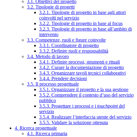
3.1. Obiettivi del progetto
3.2. Tipologie di progetti
3.2.1. Tipologie di progetto in base agli attori
coinvolti nel servizio
3.2.2. Tipologie di progetto in base al focus
3.2.3. Tipologie di progetto in base all’ambito di
intervento
3.3. Competenze, ruoli e figure coinvolte
3.3.1. Coordinatore di progetto
3.3.2. Definire ruoli e responsabilità
3.4. Metodo di lavoro
3.4.1. Definire processi, strumenti e rituali
3.4.2. Curare la documentazione di progetto
3.4.3. Organizzare tavoli tecnici collaborativi
3.4.4. Prendere decisioni
3.5. Il processo progettuale
3.5.1. Organizzare il progetto e la sua gestione
3.5.2. Comprendere il contesto d’uso del servizio
pubblico
3.5.3. Progettare i processi e i
touchpoint
del
servizio
3.5.4. Realizzare l’interfaccia utente del servizio
3.5.5. Validare la soluzione ottenuta
4. Ricerca progettuale
4.1. Ricerca primaria