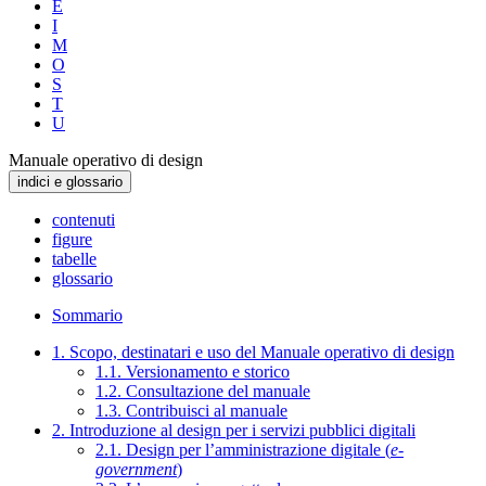
E
I
M
O
S
T
U
Manuale operativo di design
indici e glossario
contenuti
figure
tabelle
glossario
Sommario
1. Scopo, destinatari e uso del Manuale operativo di design
1.1. Versionamento e storico
1.2. Consultazione del manuale
1.3. Contribuisci al manuale
2. Introduzione al design per i servizi pubblici digitali
2.1. Design per l’amministrazione digitale (
e-
government
)