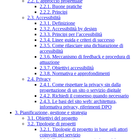
2.2. L’approccio progettuale
2.2.1. Buone pratiche
2.2.2. Principi
2.3. Accessibilità
2.3.1. Definizione
2.3.2. Accessibilità by design
2.3.3. Principi per l’accessibilità
2.3.4. Linee guida e criteri di successo
2.3.5. Come rilasciare una dichiarazione di
accessibilità
2.3.6. Meccanismo di feedback e procedura di
attuazione
2.3.7. Obiettivi accessibilità
2.3.8. Normativa e approfondimenti
2.4. Privacy
2.4.1. Come rispettare la privacy sin dalla
progettazione di un sito o servizio digitale
2.4.2. Richiedi il consenso quando necessario
2.4.3. Le basi del sito web: architettura,
informativa privacy, riferimenti DPO
3. Pianificazione, gestione e strategia
3.1. Obiettivi del progetto
3.2. Tipologie di progetti
3.2.1. Tipologie di progetto in base agli attori
coinvolti nel servizio