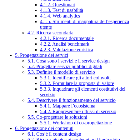
4.1.2. Questionari
4.1.3. Test di usabilità
4.1.4. Web analytics
4.1.5. Strumenti di mappatura dell’esperienza
utente
4.2. Ricerca secondaria
4.2.1. Ricerca documentale
4.2.2. Analisi benchmark
4.2.3. Valutazione euristica
5. Progettazione dei servizi
5.1. Cosa sono i servizi e il service design
5.2. Progettare servizi pubblici digitali
5.3. Definire il modello di servizio
5.3.1. Identificare gli attori coinvolti
5.3.2. Formulare la proposta di valore
5.3.3. Inquadrare gli elementi costitutivi del
servizio
5.4. Descrivere il funzionamento del servizio
5.4.1. Mappare l’ecosistema
5.4.2. Rappresentare i flussi di servizio
5.5. Co-progettare le soluzioni
5.5.1. Workshop di co-progettazione
6. Progettazione dei contenuti
6.1. Cos’è il content design
6.2. Ricerca utente sui contenuti e il linguaggio