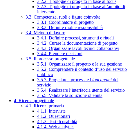
3.2.2. Tipologie di progetto in base al focus
3.2.3. Tipologie di progetto in base all’ambito di
intervento
3.3. Competenze, ruoli e figure coinvolte
3.3.1. Coordinatore di progetto
3.3.2. Definire ruoli e responsabilità
3.4. Metodo di lavoro
3.4.1. Definire processi, strumenti e rituali
3.4.2. Curare la documentazione di progetto
3.4.3. Organizzare tavoli tecnici collaborativi
3.4.4. Prendere decisioni
3.5. Il processo progettuale
3.5.1. Organizzare il progetto e la sua gestione
3.5.2. Comprendere il contesto d’uso del servizio
pubblico
3.5.3. Progettare i processi e i
touchpoint
del
servizio
3.5.4. Realizzare l’interfaccia utente del servizio
3.5.5. Validare la soluzione ottenuta
4. Ricerca progettuale
4.1. Ricerca primaria
4.1.1. Interviste
4.1.2. Questionari
4.1.3. Test di usabilità
4.1.4. Web analytics