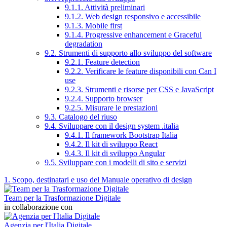
9.1.1. Attività preliminari
9.1.2. Web design responsivo e accessibile
9.1.3. Mobile first
9.1.4. Progressive enhancement e Graceful
degradation
9.2. Strumenti di supporto allo sviluppo del software
9.2.1. Feature detection
9.2.2. Verificare le feature disponibili con Can I
use
9.2.3. Strumenti e risorse per CSS e JavaScript
9.2.4. Supporto browser
9.2.5. Misurare le prestazioni
9.3. Catalogo del riuso
9.4. Sviluppare con il design system .italia
9.4.1. Il framework Bootstrap Italia
9.4.2. Il kit di sviluppo React
9.4.3. Il kit di sviluppo Angular
9.5. Sviluppare con i modelli di sito e servizi
1. Scopo, destinatari e uso del Manuale operativo di design
Team per la Trasformazione Digitale
in collaborazione con
Agenzia per l'Italia Digitale