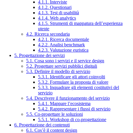
4.1.1. Interviste
4.1.2. Questionari
4.1.3. Test di usabilità
4.1.4. Web analytics
4.1.5. Strumenti di mappatura dell’esperienza
utente
4.2. Ricerca secondaria
4.2.1. Ricerca documentale
4.2.2. Analisi benchmark
4.2.3. Valutazione euristica
5. Progettazione dei servizi
5.1. Cosa sono i servizi e il service design
5.2. Progettare servizi pubblici digitali
5.3. Definire il modello di servizio
5.3.1. Identificare gli attori coinvolti
5.3.2. Formulare la proposta di valore
5.3.3. Inquadrare gli elementi costitutivi del
servizio
5.4. Descrivere il funzionamento del servizio
5.4.1. Mappare l’ecosistema
5.4.2. Rappresentare i flussi di servizio
5.5. Co-progettare le soluzioni
5.5.1. Workshop di co-progettazione
6. Progettazione dei contenuti
6.1. Cos’è il content design