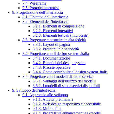
7.4. Wireframe
7.5. Prototipi interattivi
8. Progettazione dell’interfaccia
8.1. Obiettivi dell’interfaccia
8.2. Elementi dell’interfaccia
8.2.1. Elementi di composizione
8.2.2. Elementi interattivi
8.2.3. Elementi testuali (microtesti)
8.3. Progettare e costruire in alta fedeltà
8.3.1. Layout di pagina
8.3.2. Prototipi in alta fedeltà
8.4. Progettare con il design system .italia
8.4.1. Documentazione
8.4.2. Benefici del design system
8.4.3. Risorse operative
8.4.4. Come contribuire al design system .italia
8.5. Progettare con i modelli di sito e servizi
8.5.1. Vantaggi dell’utilizzo dei modelli
8.5.2. I modelli di sito e servizi disponibili
9. Sviluppo dell’interfaccia
9.1. Approccio allo sviluppo
9.1.1. Attività preliminari
9.1.2. Web design responsivo e accessibile
9.1.3. Mobile first
9.1.4. Progressive enhancement e Graceful