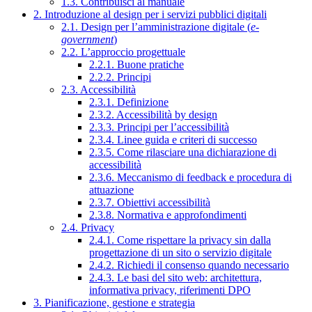
1.3. Contribuisci al manuale
2. Introduzione al design per i servizi pubblici digitali
2.1. Design per l’amministrazione digitale (
e-
government
)
2.2. L’approccio progettuale
2.2.1. Buone pratiche
2.2.2. Principi
2.3. Accessibilità
2.3.1. Definizione
2.3.2. Accessibilità by design
2.3.3. Principi per l’accessibilità
2.3.4. Linee guida e criteri di successo
2.3.5. Come rilasciare una dichiarazione di
accessibilità
2.3.6. Meccanismo di feedback e procedura di
attuazione
2.3.7. Obiettivi accessibilità
2.3.8. Normativa e approfondimenti
2.4. Privacy
2.4.1. Come rispettare la privacy sin dalla
progettazione di un sito o servizio digitale
2.4.2. Richiedi il consenso quando necessario
2.4.3. Le basi del sito web: architettura,
informativa privacy, riferimenti DPO
3. Pianificazione, gestione e strategia