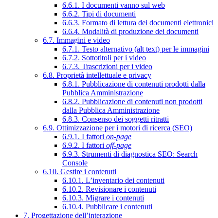
6.6.1. I documenti vanno sul web
6.6.2. Tipi di documenti
6.6.3. Formato di lettura dei documenti elettronici
6.6.4. Modalità di produzione dei documenti
6.7. Immagini e video
6.7.1. Testo alternativo (alt text) per le immagini
6.7.2. Sottotitoli per i video
6.7.3. Trascrizioni per i video
6.8. Proprietà intellettuale e privacy
6.8.1. Pubblicazione di contenuti prodotti dalla
Pubblica Amministrazione
6.8.2. Pubblicazione di contenuti non prodotti
dalla Pubblica Amministrazione
6.8.3. Consenso dei soggetti ritratti
6.9. Ottimizzazione per i motori di ricerca (SEO)
6.9.1. I fattori
on-page
6.9.2. I fattori
off-page
6.9.3. Strumenti di diagnostica SEO: Search
Console
6.10. Gestire i contenuti
6.10.1. L’inventario dei contenuti
6.10.2. Revisionare i contenuti
6.10.3. Migrare i contenuti
6.10.4. Pubblicare i contenuti
7. Progettazione dell’interazione