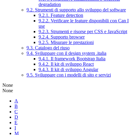
degradation
9.2. Strumenti di supporto allo sviluppo del software
9.2.1. Feature detection
9.2.2. Verificare le feature disponibili con Can I
use
9.2.3. Strumenti e risorse per CSS e JavaScript
9.2.4. Supporto browser
9.2.5. Misurare le prestazioni
9.3. Catalogo del riuso
9.4. Sviluppare con il design system .italia
9.4.1. Il framework Bootstrap Italia
9.4.2. Il kit di sviluppo React
9.4.3. Il kit di sviluppo Angular
9.5. Sviluppare con i modelli di sito e servizi
None
None
A
B
C
D
E
I
M