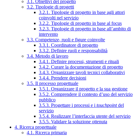
3.1. Obiettivi del progetto
3.2. Tipologie di progetti
3.2.1. Tipologie di progetto in base agli attori
coinvolti nel servizio
3.2.2. Tipologie di progetto in base al focus
3.2.3. Tipologie di progetto in base all’ambito di
intervento
3.3. Competenze, ruoli e figure coinvolte
3.3.1. Coordinatore di progetto
3.3.2. Definire ruoli e responsabilità
3.4. Metodo di lavoro
3.4.1. Definire processi, strumenti e rituali
3.4.2. Curare la documentazione di progetto
3.4.3. Organizzare tavoli tecnici collaborativi
3.4.4. Prendere decisioni
3.5. Il processo progettuale
3.5.1. Organizzare il progetto e la sua gestione
3.5.2. Comprendere il contesto d’uso del servizio
pubblico
3.5.3. Progettare i processi e i
touchpoint
del
servizio
3.5.4. Realizzare l’interfaccia utente del servizio
3.5.5. Validare la soluzione ottenuta
4. Ricerca progettuale
4.1. Ricerca primaria