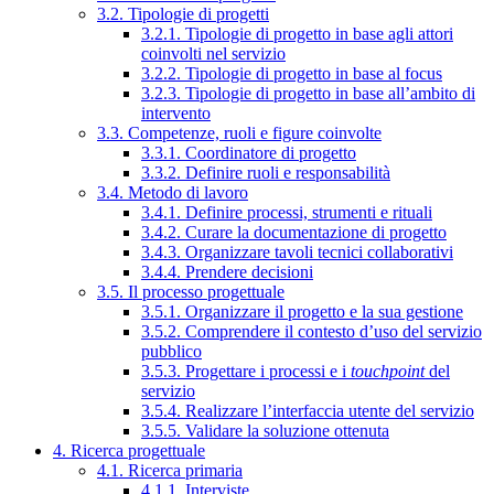
3.2. Tipologie di progetti
3.2.1. Tipologie di progetto in base agli attori
coinvolti nel servizio
3.2.2. Tipologie di progetto in base al focus
3.2.3. Tipologie di progetto in base all’ambito di
intervento
3.3. Competenze, ruoli e figure coinvolte
3.3.1. Coordinatore di progetto
3.3.2. Definire ruoli e responsabilità
3.4. Metodo di lavoro
3.4.1. Definire processi, strumenti e rituali
3.4.2. Curare la documentazione di progetto
3.4.3. Organizzare tavoli tecnici collaborativi
3.4.4. Prendere decisioni
3.5. Il processo progettuale
3.5.1. Organizzare il progetto e la sua gestione
3.5.2. Comprendere il contesto d’uso del servizio
pubblico
3.5.3. Progettare i processi e i
touchpoint
del
servizio
3.5.4. Realizzare l’interfaccia utente del servizio
3.5.5. Validare la soluzione ottenuta
4. Ricerca progettuale
4.1. Ricerca primaria
4.1.1. Interviste