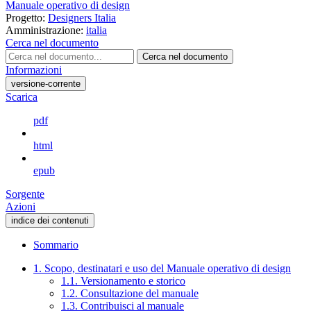
Manuale operativo di design
Progetto:
Designers Italia
Amministrazione:
italia
Cerca nel documento
Cerca nel documento
Informazioni
versione-corrente
Scarica
pdf
html
epub
Sorgente
Azioni
indice dei contenuti
Sommario
1. Scopo, destinatari e uso del Manuale operativo di design
1.1. Versionamento e storico
1.2. Consultazione del manuale
1.3. Contribuisci al manuale