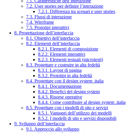
7.1. Caratteristiche dell’interazione
7.2. User stories per definire l’interazione
7.2.1. Differenza tra scenari e user stories
7.3. Flussi di interazione
7.4. Wireframe
7.5. Prototipi interattivi
8. Progettazione dell’interfaccia
8.1. Obiettivi dell’interfaccia
8.2. Elementi dell’interfaccia
8.2.1. Elementi di composizione
8.2.2. Elementi interattivi
8.2.3. Elementi testuali (microtesti)
8.3. Progettare e costruire in alta fedeltà
8.3.1. Layout di pagina
8.3.2. Prototipi in alta fedeltà
8.4. Progettare con il design system .italia
8.4.1. Documentazione
8.4.2. Benefici del design system
8.4.3. Risorse operative
8.4.4. Come contribuire al design system .italia
8.5. Progettare con i modelli di sito e servizi
8.5.1. Vantaggi dell’utilizzo dei modelli
8.5.2. I modelli di sito e servizi disponibili
9. Sviluppo dell’interfaccia
9.1. Approccio allo sviluppo