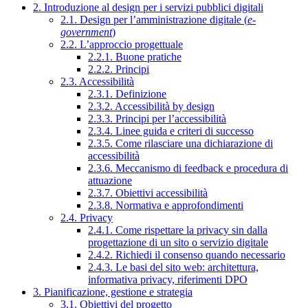
2. Introduzione al design per i servizi pubblici digitali
2.1. Design per l’amministrazione digitale (
e-
government
)
2.2. L’approccio progettuale
2.2.1. Buone pratiche
2.2.2. Principi
2.3. Accessibilità
2.3.1. Definizione
2.3.2. Accessibilità by design
2.3.3. Principi per l’accessibilità
2.3.4. Linee guida e criteri di successo
2.3.5. Come rilasciare una dichiarazione di
accessibilità
2.3.6. Meccanismo di feedback e procedura di
attuazione
2.3.7. Obiettivi accessibilità
2.3.8. Normativa e approfondimenti
2.4. Privacy
2.4.1. Come rispettare la privacy sin dalla
progettazione di un sito o servizio digitale
2.4.2. Richiedi il consenso quando necessario
2.4.3. Le basi del sito web: architettura,
informativa privacy, riferimenti DPO
3. Pianificazione, gestione e strategia
3.1. Obiettivi del progetto