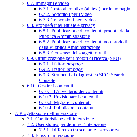
6.7. Immagini e video
6.7.1. Testo alternativo (alt text) per le immagini
6.7.2. Sottotitoli per i video
6.7.3. Trascrizioni per i video
6.8. Proprietà intellettuale e privacy
6.8.1. Pubblicazione di contenuti prodotti dalla
Pubblica Amministrazione
6.8.2. Pubblicazione di contenuti non prodotti
dalla Pubblica Amministrazione
6.8.3. Consenso dei soggetti ritratti
6.9. Ottimizzazione per i motori di ricerca (SEO)
6.9.1. I fattori
on-page
6.9.2. I fattori
off-page
6.9.3. Strumenti di diagnostica SEO: Search
Console
6.10. Gestire i contenuti
6.10.1. L’inventario dei contenuti
6.10.2. Revisionare i contenuti
6.10.3. Migrare i contenuti
6.10.4. Pubblicare i contenuti
7. Progettazione dell’interazione
7.1. Caratteristiche dell’interazione
7.2. User stories per definire l’interazione
7.2.1. Differenza tra scenari e user stories
7.3. Flussi di interazione