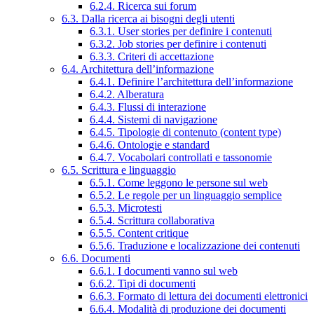
6.2.4. Ricerca sui forum
6.3. Dalla ricerca ai bisogni degli utenti
6.3.1. User stories per definire i contenuti
6.3.2. Job stories per definire i contenuti
6.3.3. Criteri di accettazione
6.4. Architettura dell’informazione
6.4.1. Definire l’architettura dell’informazione
6.4.2. Alberatura
6.4.3. Flussi di interazione
6.4.4. Sistemi di navigazione
6.4.5. Tipologie di contenuto (content type)
6.4.6. Ontologie e standard
6.4.7. Vocabolari controllati e tassonomie
6.5. Scrittura e linguaggio
6.5.1. Come leggono le persone sul web
6.5.2. Le regole per un linguaggio semplice
6.5.3. Microtesti
6.5.4. Scrittura collaborativa
6.5.5. Content critique
6.5.6. Traduzione e localizzazione dei contenuti
6.6. Documenti
6.6.1. I documenti vanno sul web
6.6.2. Tipi di documenti
6.6.3. Formato di lettura dei documenti elettronici
6.6.4. Modalità di produzione dei documenti