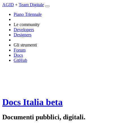
AGID
+
Team Digitale
Piano Triennale
Le community
Developers
Designers
Gli strumenti
Forum
Docs
GitHub
Docs Italia
beta
Documenti pubblici, digitali.