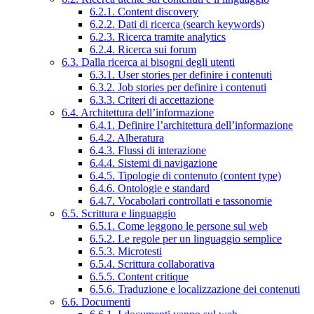
6.2.1. Content discovery
6.2.2. Dati di ricerca (search keywords)
6.2.3. Ricerca tramite analytics
6.2.4. Ricerca sui forum
6.3. Dalla ricerca ai bisogni degli utenti
6.3.1. User stories per definire i contenuti
6.3.2. Job stories per definire i contenuti
6.3.3. Criteri di accettazione
6.4. Architettura dell’informazione
6.4.1. Definire l’architettura dell’informazione
6.4.2. Alberatura
6.4.3. Flussi di interazione
6.4.4. Sistemi di navigazione
6.4.5. Tipologie di contenuto (content type)
6.4.6. Ontologie e standard
6.4.7. Vocabolari controllati e tassonomie
6.5. Scrittura e linguaggio
6.5.1. Come leggono le persone sul web
6.5.2. Le regole per un linguaggio semplice
6.5.3. Microtesti
6.5.4. Scrittura collaborativa
6.5.5. Content critique
6.5.6. Traduzione e localizzazione dei contenuti
6.6. Documenti