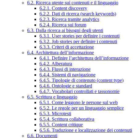
6.2. Ricerca utente sui contenuti e il linguaggio
6.2.1. Content discovery
6.2.2. Dati di ricerca (search keywords)
6.2.3. Ricerca tramite analytics
6.2.4. Ricerca sui forum
6.3. Dalla ricerca ai bisogni degli utenti
6.3.1. User stories per definire i contenuti
6.3.2. Job stories per definire i contenuti
6.3.3. Criteri di accettazione
6.4. Architettura dell’informazione
6.4.1. Definire l’architettura dell’informazione
6.4.2. Alberatura
6.4.3. Flussi di interazione
6.4.4. Sistemi di navigazione
6.4.5. Tipologie di contenuto (content type)
6.4.6. Ontologie e standard
6.4.7. Vocabolari controllati e tassonomie
6.5. Scrittura e linguaggio
6.5.1. Come leggono le persone sul web
6.5.2. Le regole per un linguaggio semplice
6.5.3. Microtesti
6.5.4. Scrittura collaborativa
6.5.5. Content critique
6.5.6. Traduzione e localizzazione dei contenuti
6.6. Documenti