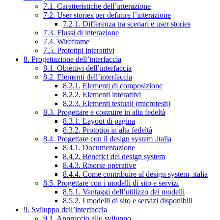
7.1. Caratteristiche dell’interazione
7.2. User stories per definire l’interazione
7.2.1. Differenza tra scenari e user stories
7.3. Flussi di interazione
7.4. Wireframe
7.5. Prototipi interattivi
8. Progettazione dell’interfaccia
8.1. Obiettivi dell’interfaccia
8.2. Elementi dell’interfaccia
8.2.1. Elementi di composizione
8.2.2. Elementi interattivi
8.2.3. Elementi testuali (microtesti)
8.3. Progettare e costruire in alta fedeltà
8.3.1. Layout di pagina
8.3.2. Prototipi in alta fedeltà
8.4. Progettare con il design system .italia
8.4.1. Documentazione
8.4.2. Benefici del design system
8.4.3. Risorse operative
8.4.4. Come contribuire al design system .italia
8.5. Progettare con i modelli di sito e servizi
8.5.1. Vantaggi dell’utilizzo dei modelli
8.5.2. I modelli di sito e servizi disponibili
9. Sviluppo dell’interfaccia
9.1. Approccio allo sviluppo