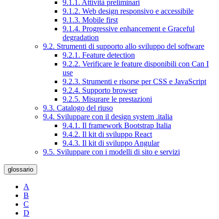
9.1.1. Attività preliminari
9.1.2. Web design responsivo e accessibile
9.1.3. Mobile first
9.1.4. Progressive enhancement e Graceful
degradation
9.2. Strumenti di supporto allo sviluppo del software
9.2.1. Feature detection
9.2.2. Verificare le feature disponibili con Can I
use
9.2.3. Strumenti e risorse per CSS e JavaScript
9.2.4. Supporto browser
9.2.5. Misurare le prestazioni
9.3. Catalogo del riuso
9.4. Sviluppare con il design system .italia
9.4.1. Il framework Bootstrap Italia
9.4.2. Il kit di sviluppo React
9.4.3. Il kit di sviluppo Angular
9.5. Sviluppare con i modelli di sito e servizi
glossario
A
B
C
D