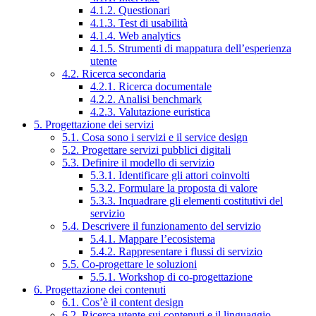
4.1.2. Questionari
4.1.3. Test di usabilità
4.1.4. Web analytics
4.1.5. Strumenti di mappatura dell’esperienza
utente
4.2. Ricerca secondaria
4.2.1. Ricerca documentale
4.2.2. Analisi benchmark
4.2.3. Valutazione euristica
5. Progettazione dei servizi
5.1. Cosa sono i servizi e il service design
5.2. Progettare servizi pubblici digitali
5.3. Definire il modello di servizio
5.3.1. Identificare gli attori coinvolti
5.3.2. Formulare la proposta di valore
5.3.3. Inquadrare gli elementi costitutivi del
servizio
5.4. Descrivere il funzionamento del servizio
5.4.1. Mappare l’ecosistema
5.4.2. Rappresentare i flussi di servizio
5.5. Co-progettare le soluzioni
5.5.1. Workshop di co-progettazione
6. Progettazione dei contenuti
6.1. Cos’è il content design
6.2. Ricerca utente sui contenuti e il linguaggio