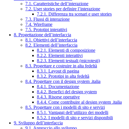
7.1. Caratteristiche dell’interazione
7.2. User stories per definire l’interazione
7.2.1. Differenza tra scenari e user stories
7.3. Flussi di interazione
7.4. Wireframe
7.5. Prototipi interattivi
8. Progettazione dell’interfaccia
8.1. Obiettivi dell’interfaccia
8.2. Elementi dell’interfaccia
8.2.1. Elementi di composizione
8.2.2. Elementi interattivi
8.2.3. Elementi testuali (microtesti)
8.3. Progettare e costruire in alta fedeltà
8.3.1. Layout di pagina
8.3.2. Prototipi in alta fedeltà
8.4. Progettare con il design system .italia
8.4.1. Documentazione
8.4.2. Benefici del design system
8.4.3. Risorse operative
8.4.4. Come contribuire al design system .italia
8.5. Progettare con i modelli di sito e servizi
8.5.1. Vantaggi dell’utilizzo dei modelli
8.5.2. I modelli di sito e servizi disponibili
9. Sviluppo dell’interfaccia
9.1. Approccio allo sviluppo