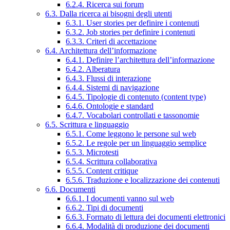
6.2.4. Ricerca sui forum
6.3. Dalla ricerca ai bisogni degli utenti
6.3.1. User stories per definire i contenuti
6.3.2. Job stories per definire i contenuti
6.3.3. Criteri di accettazione
6.4. Architettura dell’informazione
6.4.1. Definire l’architettura dell’informazione
6.4.2. Alberatura
6.4.3. Flussi di interazione
6.4.4. Sistemi di navigazione
6.4.5. Tipologie di contenuto (content type)
6.4.6. Ontologie e standard
6.4.7. Vocabolari controllati e tassonomie
6.5. Scrittura e linguaggio
6.5.1. Come leggono le persone sul web
6.5.2. Le regole per un linguaggio semplice
6.5.3. Microtesti
6.5.4. Scrittura collaborativa
6.5.5. Content critique
6.5.6. Traduzione e localizzazione dei contenuti
6.6. Documenti
6.6.1. I documenti vanno sul web
6.6.2. Tipi di documenti
6.6.3. Formato di lettura dei documenti elettronici
6.6.4. Modalità di produzione dei documenti