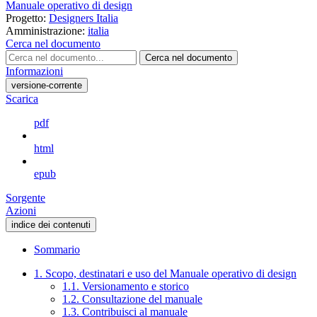
Manuale operativo di design
Progetto:
Designers Italia
Amministrazione:
italia
Cerca nel documento
Cerca nel documento
Informazioni
versione-corrente
Scarica
pdf
html
epub
Sorgente
Azioni
indice dei contenuti
Sommario
1. Scopo, destinatari e uso del Manuale operativo di design
1.1. Versionamento e storico
1.2. Consultazione del manuale
1.3. Contribuisci al manuale