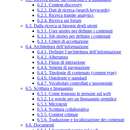
6.2.1. Content discovery
6.2.2. Dati di ricerca (search keywords)
6.2.3. Ricerca tramite analytics
6.2.4. Ricerca sui forum
6.3. Dalla ricerca ai bisogni degli utenti
6.3.1. User stories per definire i contenuti
6.3.2. Job stories per definire i contenuti
6.3.3. Criteri di accettazione
6.4. Architettura dell’informazione
6.4.1. Definire l’architettura dell’informazione
6.4.2. Alberatura
6.4.3. Flussi di interazione
6.4.4. Sistemi di navigazione
6.4.5. Tipologie di contenuto (content type)
6.4.6. Ontologie e standard
6.4.7. Vocabolari controllati e tassonomie
6.5. Scrittura e linguaggio
6.5.1. Come leggono le persone sul web
6.5.2. Le regole per un linguaggio semplice
6.5.3. Microtesti
6.5.4. Scrittura collaborativa
6.5.5. Content critique
6.5.6. Traduzione e localizzazione dei contenuti
6.6. Documenti