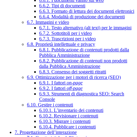
6.6.1. I documenti vanno sul web
6.6.2. Tipi di documenti
6.6.3. Formato di lettura dei documenti elettronici
6.6.4. Modalità di produzione dei documenti
6.7. Immagini e video
6.7.1. Testo alternativo (alt text) per le immagini
6.7.2. Sottotitoli per i video
6.7.3. Trascrizioni per i video
6.8. Proprietà intellettuale e privacy
6.8.1. Pubblicazione di contenuti prodotti dalla
Pubblica Amministrazione
6.8.2. Pubblicazione di contenuti non prodotti
dalla Pubblica Amministrazione
6.8.3. Consenso dei soggetti ritratti
6.9. Ottimizzazione per i motori di ricerca (SEO)
6.9.1. I fattori
on-page
6.9.2. I fattori
off-page
6.9.3. Strumenti di diagnostica SEO: Search
Console
6.10. Gestire i contenuti
6.10.1. L’inventario dei contenuti
6.10.2. Revisionare i contenuti
6.10.3. Migrare i contenuti
6.10.4. Pubblicare i contenuti
7. Progettazione dell’interazione