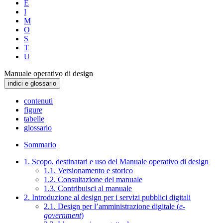
E
I
M
O
S
T
U
Manuale operativo di design
indici e glossario
contenuti
figure
tabelle
glossario
Sommario
1. Scopo, destinatari e uso del Manuale operativo di design
1.1. Versionamento e storico
1.2. Consultazione del manuale
1.3. Contribuisci al manuale
2. Introduzione al design per i servizi pubblici digitali
2.1. Design per l’amministrazione digitale (
e-
government
)