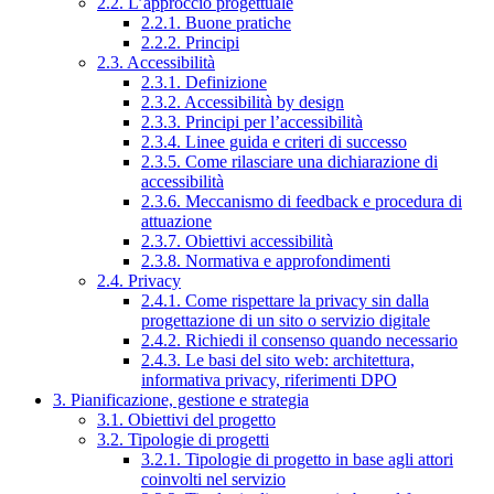
2.2. L’approccio progettuale
2.2.1. Buone pratiche
2.2.2. Principi
2.3. Accessibilità
2.3.1. Definizione
2.3.2. Accessibilità by design
2.3.3. Principi per l’accessibilità
2.3.4. Linee guida e criteri di successo
2.3.5. Come rilasciare una dichiarazione di
accessibilità
2.3.6. Meccanismo di feedback e procedura di
attuazione
2.3.7. Obiettivi accessibilità
2.3.8. Normativa e approfondimenti
2.4. Privacy
2.4.1. Come rispettare la privacy sin dalla
progettazione di un sito o servizio digitale
2.4.2. Richiedi il consenso quando necessario
2.4.3. Le basi del sito web: architettura,
informativa privacy, riferimenti DPO
3. Pianificazione, gestione e strategia
3.1. Obiettivi del progetto
3.2. Tipologie di progetti
3.2.1. Tipologie di progetto in base agli attori
coinvolti nel servizio