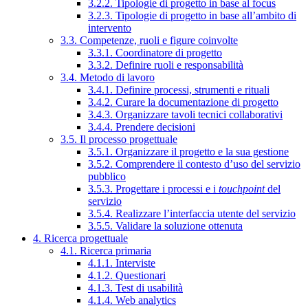
3.2.2. Tipologie di progetto in base al focus
3.2.3. Tipologie di progetto in base all’ambito di
intervento
3.3. Competenze, ruoli e figure coinvolte
3.3.1. Coordinatore di progetto
3.3.2. Definire ruoli e responsabilità
3.4. Metodo di lavoro
3.4.1. Definire processi, strumenti e rituali
3.4.2. Curare la documentazione di progetto
3.4.3. Organizzare tavoli tecnici collaborativi
3.4.4. Prendere decisioni
3.5. Il processo progettuale
3.5.1. Organizzare il progetto e la sua gestione
3.5.2. Comprendere il contesto d’uso del servizio
pubblico
3.5.3. Progettare i processi e i
touchpoint
del
servizio
3.5.4. Realizzare l’interfaccia utente del servizio
3.5.5. Validare la soluzione ottenuta
4. Ricerca progettuale
4.1. Ricerca primaria
4.1.1. Interviste
4.1.2. Questionari
4.1.3. Test di usabilità
4.1.4. Web analytics