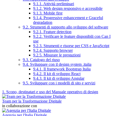
9.1.1. Attività preliminari
9.1.2. Web design responsivo e accessibile
9.1.3. Mobile first
9.1.4. Progressive enhancement e Graceful
degradation
9.2. Strumenti di supporto allo sviluppo del software
9.2.1. Feature detection
9.2.2. Verificare le feature disponibili con Can I
use
9.2.3. Strumenti e risorse per CSS e JavaScript
9.2.4. Supporto browser
9.2.5. Misurare le prestazioni
9.3. Catalogo del riuso
9.4. Sviluppare con il design system .italia
9.4.1. Il framework Bootstrap Italia
9.4.2. Il kit di sviluppo React
9.4.3. Il kit di sviluppo Angular
9.5. Sviluppare con i modelli di sito e servizi
1. Scopo, destinatari e uso del Manuale operativo di design
Team per la Trasformazione Digitale
in collaborazione con
Agenzia per l'Italia Digitale