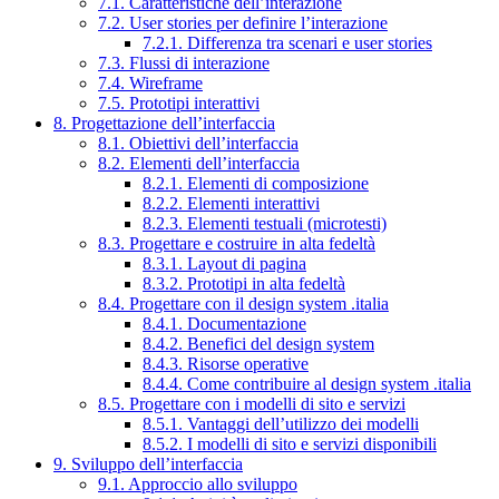
7.1. Caratteristiche dell’interazione
7.2. User stories per definire l’interazione
7.2.1. Differenza tra scenari e user stories
7.3. Flussi di interazione
7.4. Wireframe
7.5. Prototipi interattivi
8. Progettazione dell’interfaccia
8.1. Obiettivi dell’interfaccia
8.2. Elementi dell’interfaccia
8.2.1. Elementi di composizione
8.2.2. Elementi interattivi
8.2.3. Elementi testuali (microtesti)
8.3. Progettare e costruire in alta fedeltà
8.3.1. Layout di pagina
8.3.2. Prototipi in alta fedeltà
8.4. Progettare con il design system .italia
8.4.1. Documentazione
8.4.2. Benefici del design system
8.4.3. Risorse operative
8.4.4. Come contribuire al design system .italia
8.5. Progettare con i modelli di sito e servizi
8.5.1. Vantaggi dell’utilizzo dei modelli
8.5.2. I modelli di sito e servizi disponibili
9. Sviluppo dell’interfaccia
9.1. Approccio allo sviluppo