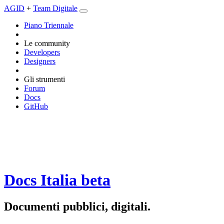
AGID
+
Team Digitale
Piano Triennale
Le community
Developers
Designers
Gli strumenti
Forum
Docs
GitHub
Docs Italia
beta
Documenti pubblici, digitali.