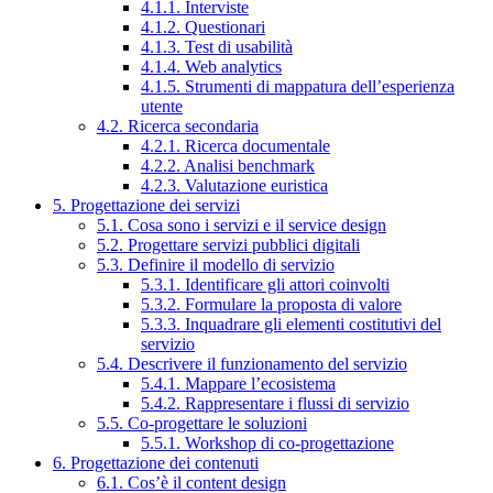
4.1.1. Interviste
4.1.2. Questionari
4.1.3. Test di usabilità
4.1.4. Web analytics
4.1.5. Strumenti di mappatura dell’esperienza
utente
4.2. Ricerca secondaria
4.2.1. Ricerca documentale
4.2.2. Analisi benchmark
4.2.3. Valutazione euristica
5. Progettazione dei servizi
5.1. Cosa sono i servizi e il service design
5.2. Progettare servizi pubblici digitali
5.3. Definire il modello di servizio
5.3.1. Identificare gli attori coinvolti
5.3.2. Formulare la proposta di valore
5.3.3. Inquadrare gli elementi costitutivi del
servizio
5.4. Descrivere il funzionamento del servizio
5.4.1. Mappare l’ecosistema
5.4.2. Rappresentare i flussi di servizio
5.5. Co-progettare le soluzioni
5.5.1. Workshop di co-progettazione
6. Progettazione dei contenuti
6.1. Cos’è il content design