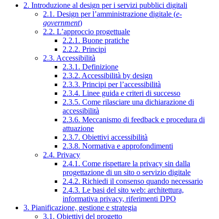
2. Introduzione al design per i servizi pubblici digitali
2.1. Design per l’amministrazione digitale (
e-
government
)
2.2. L’approccio progettuale
2.2.1. Buone pratiche
2.2.2. Principi
2.3. Accessibilità
2.3.1. Definizione
2.3.2. Accessibilità by design
2.3.3. Principi per l’accessibilità
2.3.4. Linee guida e criteri di successo
2.3.5. Come rilasciare una dichiarazione di
accessibilità
2.3.6. Meccanismo di feedback e procedura di
attuazione
2.3.7. Obiettivi accessibilità
2.3.8. Normativa e approfondimenti
2.4. Privacy
2.4.1. Come rispettare la privacy sin dalla
progettazione di un sito o servizio digitale
2.4.2. Richiedi il consenso quando necessario
2.4.3. Le basi del sito web: architettura,
informativa privacy, riferimenti DPO
3. Pianificazione, gestione e strategia
3.1. Obiettivi del progetto