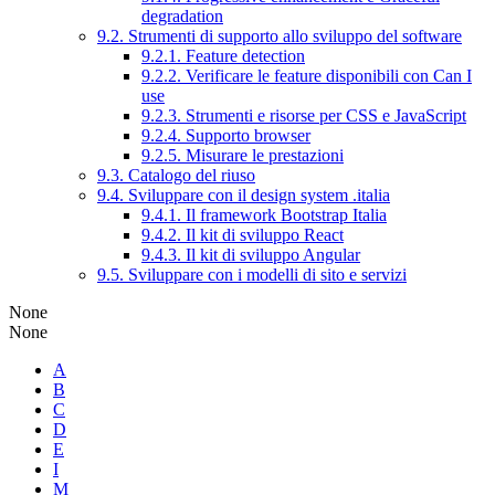
degradation
9.2. Strumenti di supporto allo sviluppo del software
9.2.1. Feature detection
9.2.2. Verificare le feature disponibili con Can I
use
9.2.3. Strumenti e risorse per CSS e JavaScript
9.2.4. Supporto browser
9.2.5. Misurare le prestazioni
9.3. Catalogo del riuso
9.4. Sviluppare con il design system .italia
9.4.1. Il framework Bootstrap Italia
9.4.2. Il kit di sviluppo React
9.4.3. Il kit di sviluppo Angular
9.5. Sviluppare con i modelli di sito e servizi
None
None
A
B
C
D
E
I
M