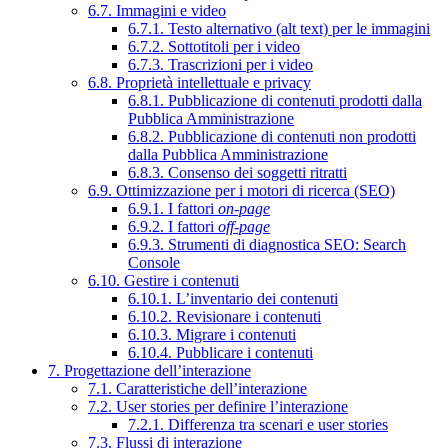
6.7. Immagini e video
6.7.1. Testo alternativo (alt text) per le immagini
6.7.2. Sottotitoli per i video
6.7.3. Trascrizioni per i video
6.8. Proprietà intellettuale e privacy
6.8.1. Pubblicazione di contenuti prodotti dalla
Pubblica Amministrazione
6.8.2. Pubblicazione di contenuti non prodotti
dalla Pubblica Amministrazione
6.8.3. Consenso dei soggetti ritratti
6.9. Ottimizzazione per i motori di ricerca (SEO)
6.9.1. I fattori
on-page
6.9.2. I fattori
off-page
6.9.3. Strumenti di diagnostica SEO: Search
Console
6.10. Gestire i contenuti
6.10.1. L’inventario dei contenuti
6.10.2. Revisionare i contenuti
6.10.3. Migrare i contenuti
6.10.4. Pubblicare i contenuti
7. Progettazione dell’interazione
7.1. Caratteristiche dell’interazione
7.2. User stories per definire l’interazione
7.2.1. Differenza tra scenari e user stories
7.3. Flussi di interazione