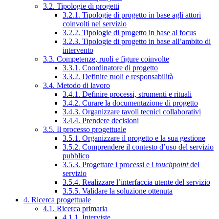
3.2. Tipologie di progetti
3.2.1. Tipologie di progetto in base agli attori
coinvolti nel servizio
3.2.2. Tipologie di progetto in base al focus
3.2.3. Tipologie di progetto in base all’ambito di
intervento
3.3. Competenze, ruoli e figure coinvolte
3.3.1. Coordinatore di progetto
3.3.2. Definire ruoli e responsabilità
3.4. Metodo di lavoro
3.4.1. Definire processi, strumenti e rituali
3.4.2. Curare la documentazione di progetto
3.4.3. Organizzare tavoli tecnici collaborativi
3.4.4. Prendere decisioni
3.5. Il processo progettuale
3.5.1. Organizzare il progetto e la sua gestione
3.5.2. Comprendere il contesto d’uso del servizio
pubblico
3.5.3. Progettare i processi e i
touchpoint
del
servizio
3.5.4. Realizzare l’interfaccia utente del servizio
3.5.5. Validare la soluzione ottenuta
4. Ricerca progettuale
4.1. Ricerca primaria
4.1.1. Interviste