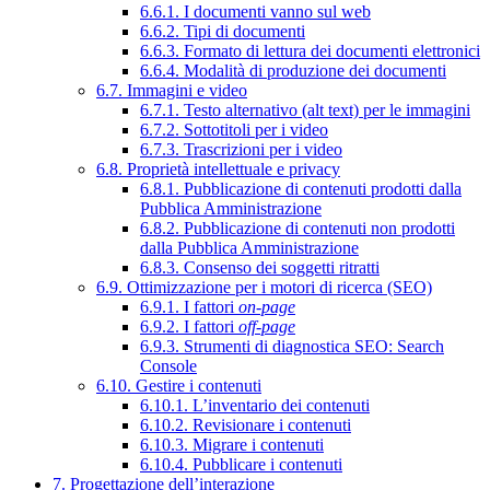
6.6.1. I documenti vanno sul web
6.6.2. Tipi di documenti
6.6.3. Formato di lettura dei documenti elettronici
6.6.4. Modalità di produzione dei documenti
6.7. Immagini e video
6.7.1. Testo alternativo (alt text) per le immagini
6.7.2. Sottotitoli per i video
6.7.3. Trascrizioni per i video
6.8. Proprietà intellettuale e privacy
6.8.1. Pubblicazione di contenuti prodotti dalla
Pubblica Amministrazione
6.8.2. Pubblicazione di contenuti non prodotti
dalla Pubblica Amministrazione
6.8.3. Consenso dei soggetti ritratti
6.9. Ottimizzazione per i motori di ricerca (SEO)
6.9.1. I fattori
on-page
6.9.2. I fattori
off-page
6.9.3. Strumenti di diagnostica SEO: Search
Console
6.10. Gestire i contenuti
6.10.1. L’inventario dei contenuti
6.10.2. Revisionare i contenuti
6.10.3. Migrare i contenuti
6.10.4. Pubblicare i contenuti
7. Progettazione dell’interazione