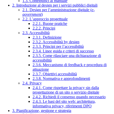
1.3. Contribuisci al manuale
2. Introduzione al design per i servizi pubblici digitali
2.1. Design per l’amministrazione digitale (
e-
government
)
2.2. L’approccio progettuale
2.2.1. Buone pratiche
2.2.2. Principi
2.3. Accessibilità
2.3.1. Definizione
2.3.2. Accessibilità by design
2.3.3. Principi per l’accessibilità
2.3.4. Linee guida e criteri di successo
2.3.5. Come rilasciare una dichiarazione di
accessibilità
2.3.6. Meccanismo di feedback e procedura di
attuazione
2.3.7. Obiettivi accessibilità
2.3.8. Normativa e approfondimenti
2.4. Privacy
2.4.1. Come rispettare la privacy sin dalla
progettazione di un sito o servizio digitale
2.4.2. Richiedi il consenso quando necessario
2.4.3. Le basi del sito web: architettura,
informativa privacy, riferimenti DPO
3. Pianificazione, gestione e strategia