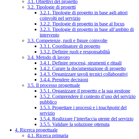
3.1. Obiettivi del progetto
3.2. Tipologie di progetti
3.2.1. Tipologie di progetto in base agli attori
coinvolti nel servizio
3.2.2. Tipologie di progetto in base al focus
3.2.3. Tipologie di progetto in base all’ambito di
intervento
3.3. Competenze, ruoli e figure coinvolte
3.3.1. Coordinatore di progetto
3.3.2. Definire ruoli e responsabilità
3.4. Metodo di lavoro
3.4.1. Definire processi, strumenti e rituali
3.4.2. Curare la documentazione di progetto
3.4.3. Organizzare tavoli tecnici collaborativi
3.4.4. Prendere decisioni
3.5. Il processo progettuale
3.5.1. Organizzare il progetto e la sua gestione
3.5.2. Comprendere il contesto d’uso del servizio
pubblico
3.5.3. Progettare i processi e i
touchpoint
del
servizio
3.5.4. Realizzare l’interfaccia utente del servizio
3.5.5. Validare la soluzione ottenuta
4. Ricerca progettuale
4.1. Ricerca primaria