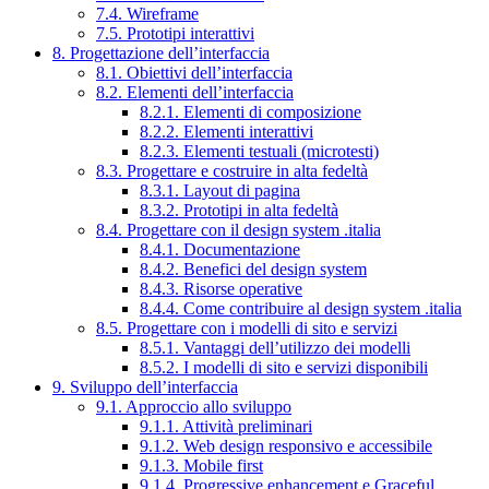
7.4. Wireframe
7.5. Prototipi interattivi
8. Progettazione dell’interfaccia
8.1. Obiettivi dell’interfaccia
8.2. Elementi dell’interfaccia
8.2.1. Elementi di composizione
8.2.2. Elementi interattivi
8.2.3. Elementi testuali (microtesti)
8.3. Progettare e costruire in alta fedeltà
8.3.1. Layout di pagina
8.3.2. Prototipi in alta fedeltà
8.4. Progettare con il design system .italia
8.4.1. Documentazione
8.4.2. Benefici del design system
8.4.3. Risorse operative
8.4.4. Come contribuire al design system .italia
8.5. Progettare con i modelli di sito e servizi
8.5.1. Vantaggi dell’utilizzo dei modelli
8.5.2. I modelli di sito e servizi disponibili
9. Sviluppo dell’interfaccia
9.1. Approccio allo sviluppo
9.1.1. Attività preliminari
9.1.2. Web design responsivo e accessibile
9.1.3. Mobile first
9.1.4. Progressive enhancement e Graceful