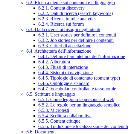
6.2. Ricerca utente sui contenuti e il linguaggio
6.2.1. Content discovery
6.2.2. Dati di ricerca (search keywords)
6.2.3. Ricerca tramite analytics
6.2.4. Ricerca sui forum
6.3. Dalla ricerca ai bisogni degli utenti
6.3.1. User stories per definire i contenuti
6.3.2. Job stories per definire i contenuti
6.3.3. Criteri di accettazione
6.4. Architettura dell’informazione
6.4.1. Definire l’architettura dell’informazione
6.4.2. Alberatura
6.4.3. Flussi di interazione
6.4.4. Sistemi di navigazione
6.4.5. Tipologie di contenuto (content type)
6.4.6. Ontologie e standard
6.4.7. Vocabolari controllati e tassonomie
6.5. Scrittura e linguaggio
6.5.1. Come leggono le persone sul web
6.5.2. Le regole per un linguaggio semplice
6.5.3. Microtesti
6.5.4. Scrittura collaborativa
6.5.5. Content critique
6.5.6. Traduzione e localizzazione dei contenuti
6.6. Documenti