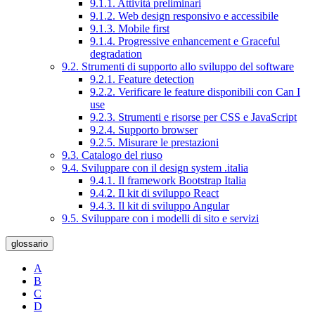
9.1.1. Attività preliminari
9.1.2. Web design responsivo e accessibile
9.1.3. Mobile first
9.1.4. Progressive enhancement e Graceful
degradation
9.2. Strumenti di supporto allo sviluppo del software
9.2.1. Feature detection
9.2.2. Verificare le feature disponibili con Can I
use
9.2.3. Strumenti e risorse per CSS e JavaScript
9.2.4. Supporto browser
9.2.5. Misurare le prestazioni
9.3. Catalogo del riuso
9.4. Sviluppare con il design system .italia
9.4.1. Il framework Bootstrap Italia
9.4.2. Il kit di sviluppo React
9.4.3. Il kit di sviluppo Angular
9.5. Sviluppare con i modelli di sito e servizi
glossario
A
B
C
D