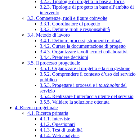
3.2.2. Tipologie di progetto in base al focus
3.2.3. Tipologie di progetto in base all’ambito di
intervento
3.3. Competenze, ruoli e figure coinvolte
3.3.1. Coordinatore di progetto
3.3.2. Definire ruoli e responsabilità
3.4. Metodo di lavoro
3.4.1. Definire processi, strumenti e rituali
3.4.2. Curare la documentazione di progetto
3.4.3. Organizzare tavoli tecnici collaborativi
3.4.4. Prendere decisioni
3.5. Il processo progettuale
3.5.1. Organizzare il progetto e la sua gestione
3.5.2. Comprendere il contesto d’uso del servizio
pubblico
3.5.3. Progettare i processi e i
touchpoint
del
servizio
3.5.4. Realizzare l’interfaccia utente del servizio
3.5.5. Validare la soluzione ottenuta
4. Ricerca progettuale
4.1. Ricerca primaria
4.1.1. Interviste
4.1.2. Questionari
4.1.3. Test di usabilità
4.1.4. Web analytics