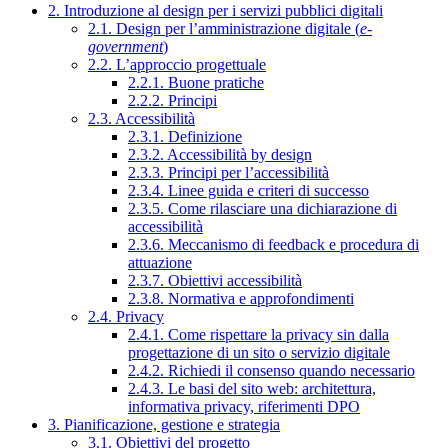
2. Introduzione al design per i servizi pubblici digitali
2.1. Design per l’amministrazione digitale (
e-
government
)
2.2. L’approccio progettuale
2.2.1. Buone pratiche
2.2.2. Principi
2.3. Accessibilità
2.3.1. Definizione
2.3.2. Accessibilità by design
2.3.3. Principi per l’accessibilità
2.3.4. Linee guida e criteri di successo
2.3.5. Come rilasciare una dichiarazione di
accessibilità
2.3.6. Meccanismo di feedback e procedura di
attuazione
2.3.7. Obiettivi accessibilità
2.3.8. Normativa e approfondimenti
2.4. Privacy
2.4.1. Come rispettare la privacy sin dalla
progettazione di un sito o servizio digitale
2.4.2. Richiedi il consenso quando necessario
2.4.3. Le basi del sito web: architettura,
informativa privacy, riferimenti DPO
3. Pianificazione, gestione e strategia
3.1. Obiettivi del progetto