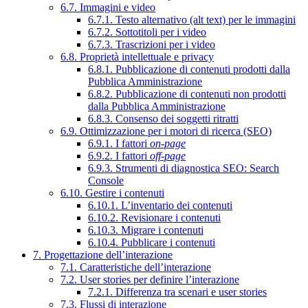
6.7. Immagini e video
6.7.1. Testo alternativo (alt text) per le immagini
6.7.2. Sottotitoli per i video
6.7.3. Trascrizioni per i video
6.8. Proprietà intellettuale e privacy
6.8.1. Pubblicazione di contenuti prodotti dalla
Pubblica Amministrazione
6.8.2. Pubblicazione di contenuti non prodotti
dalla Pubblica Amministrazione
6.8.3. Consenso dei soggetti ritratti
6.9. Ottimizzazione per i motori di ricerca (SEO)
6.9.1. I fattori
on-page
6.9.2. I fattori
off-page
6.9.3. Strumenti di diagnostica SEO: Search
Console
6.10. Gestire i contenuti
6.10.1. L’inventario dei contenuti
6.10.2. Revisionare i contenuti
6.10.3. Migrare i contenuti
6.10.4. Pubblicare i contenuti
7. Progettazione dell’interazione
7.1. Caratteristiche dell’interazione
7.2. User stories per definire l’interazione
7.2.1. Differenza tra scenari e user stories
7.3. Flussi di interazione