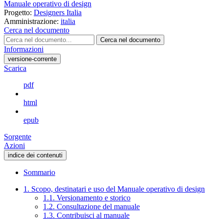
Manuale operativo di design
Progetto:
Designers Italia
Amministrazione:
italia
Cerca nel documento
Cerca nel documento
Informazioni
versione-corrente
Scarica
pdf
html
epub
Sorgente
Azioni
indice dei contenuti
Sommario
1. Scopo, destinatari e uso del Manuale operativo di design
1.1. Versionamento e storico
1.2. Consultazione del manuale
1.3. Contribuisci al manuale