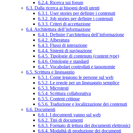
6.2.4. Ricerca sui forum
6.3. Dalla ricerca ai bisogni degli utenti
6.3.1. User stories per definire i contenuti
6.3.2. Job stories per definire i contenuti
6.3.3. Criteri di accettazione
6.4. Architettura dell’informazione
6.4.1. Definire l’architettura dell’informazione
6.4.2. Alberatura
6.4.3. Flussi di interazione
6.4.4. Sistemi di navigazione
6.4.5. Tipologie di contenuto (content type)
6.4.6. Ontologie e standard
6.4.7. Vocabolari controllati e tassonomie
6.5. Scrittura e linguaggio
6.5.1. Come leggono le persone sul web
6.5.2. Le regole per un linguaggio semplice
6.5.3. Microtesti
6.5.4. Scrittura collaborativa
6.5.5. Content critique
6.5.6. Traduzione e localizzazione dei contenuti
6.6. Documenti
6.6.1. I documenti vanno sul web
6.6.2. Tipi di documenti
6.6.3. Formato di lettura dei documenti elettronici
6.6.4. Modalità di produzione dei documenti