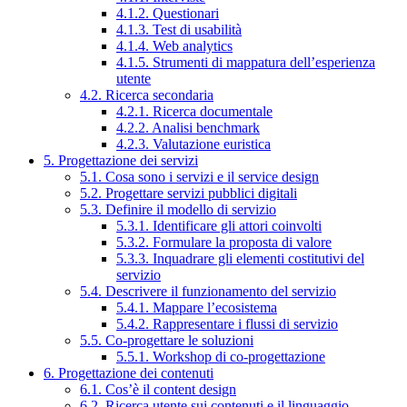
4.1.2. Questionari
4.1.3. Test di usabilità
4.1.4. Web analytics
4.1.5. Strumenti di mappatura dell’esperienza
utente
4.2. Ricerca secondaria
4.2.1. Ricerca documentale
4.2.2. Analisi benchmark
4.2.3. Valutazione euristica
5. Progettazione dei servizi
5.1. Cosa sono i servizi e il service design
5.2. Progettare servizi pubblici digitali
5.3. Definire il modello di servizio
5.3.1. Identificare gli attori coinvolti
5.3.2. Formulare la proposta di valore
5.3.3. Inquadrare gli elementi costitutivi del
servizio
5.4. Descrivere il funzionamento del servizio
5.4.1. Mappare l’ecosistema
5.4.2. Rappresentare i flussi di servizio
5.5. Co-progettare le soluzioni
5.5.1. Workshop di co-progettazione
6. Progettazione dei contenuti
6.1. Cos’è il content design
6.2. Ricerca utente sui contenuti e il linguaggio