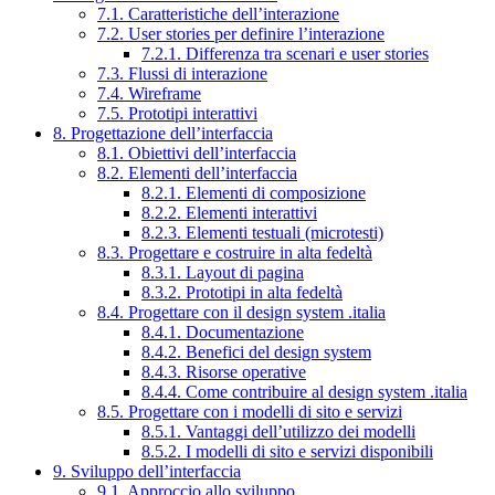
7.1. Caratteristiche dell’interazione
7.2. User stories per definire l’interazione
7.2.1. Differenza tra scenari e user stories
7.3. Flussi di interazione
7.4. Wireframe
7.5. Prototipi interattivi
8. Progettazione dell’interfaccia
8.1. Obiettivi dell’interfaccia
8.2. Elementi dell’interfaccia
8.2.1. Elementi di composizione
8.2.2. Elementi interattivi
8.2.3. Elementi testuali (microtesti)
8.3. Progettare e costruire in alta fedeltà
8.3.1. Layout di pagina
8.3.2. Prototipi in alta fedeltà
8.4. Progettare con il design system .italia
8.4.1. Documentazione
8.4.2. Benefici del design system
8.4.3. Risorse operative
8.4.4. Come contribuire al design system .italia
8.5. Progettare con i modelli di sito e servizi
8.5.1. Vantaggi dell’utilizzo dei modelli
8.5.2. I modelli di sito e servizi disponibili
9. Sviluppo dell’interfaccia
9.1. Approccio allo sviluppo