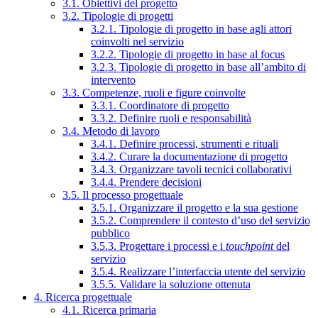
3.1. Obiettivi del progetto
3.2. Tipologie di progetti
3.2.1. Tipologie di progetto in base agli attori
coinvolti nel servizio
3.2.2. Tipologie di progetto in base al focus
3.2.3. Tipologie di progetto in base all’ambito di
intervento
3.3. Competenze, ruoli e figure coinvolte
3.3.1. Coordinatore di progetto
3.3.2. Definire ruoli e responsabilità
3.4. Metodo di lavoro
3.4.1. Definire processi, strumenti e rituali
3.4.2. Curare la documentazione di progetto
3.4.3. Organizzare tavoli tecnici collaborativi
3.4.4. Prendere decisioni
3.5. Il processo progettuale
3.5.1. Organizzare il progetto e la sua gestione
3.5.2. Comprendere il contesto d’uso del servizio
pubblico
3.5.3. Progettare i processi e i
touchpoint
del
servizio
3.5.4. Realizzare l’interfaccia utente del servizio
3.5.5. Validare la soluzione ottenuta
4. Ricerca progettuale
4.1. Ricerca primaria