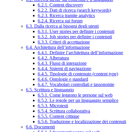
6.2.1. Content discovery
6.2.2. Dati di ricerca (search keywords)
6.2.3. Ricerca tramite analytics
6.2.4. Ricerca sui forum
6.3. Dalla ricerca ai bisogni degli utenti
6.3.1. User stories per definire i contenuti
6.3.2. Job stories per definire i contenuti
6.3.3. Criteri di accettazione
6.4. Architettura dell’informazione
6.4.1. Definire l’architettura dell’informazione
6.4.2. Alberatura
6.4.3. Flussi di interazione
6.4.4. Sistemi di navigazione
6.4.5. Tipologie di contenuto (content type)
6.4.6. Ontologie e standard
6.4.7. Vocabolari controllati e tassonomie
6.5. Scrittura e linguaggio
6.5.1. Come leggono le persone sul web
6.5.2. Le regole per un linguaggio semplice
6.5.3. Microtesti
6.5.4. Scrittura collaborativa
6.5.5. Content critique
6.5.6. Traduzione e localizzazione dei contenuti
6.6. Documenti