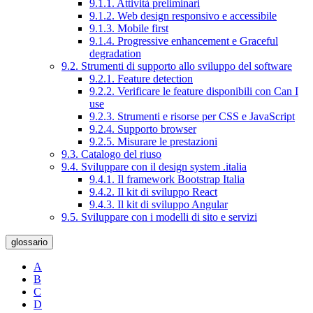
9.1.1. Attività preliminari
9.1.2. Web design responsivo e accessibile
9.1.3. Mobile first
9.1.4. Progressive enhancement e Graceful
degradation
9.2. Strumenti di supporto allo sviluppo del software
9.2.1. Feature detection
9.2.2. Verificare le feature disponibili con Can I
use
9.2.3. Strumenti e risorse per CSS e JavaScript
9.2.4. Supporto browser
9.2.5. Misurare le prestazioni
9.3. Catalogo del riuso
9.4. Sviluppare con il design system .italia
9.4.1. Il framework Bootstrap Italia
9.4.2. Il kit di sviluppo React
9.4.3. Il kit di sviluppo Angular
9.5. Sviluppare con i modelli di sito e servizi
glossario
A
B
C
D