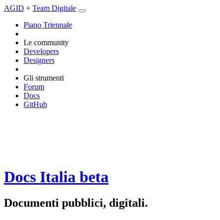
AGID
+
Team Digitale
Piano Triennale
Le community
Developers
Designers
Gli strumenti
Forum
Docs
GitHub
Docs Italia
beta
Documenti pubblici, digitali.