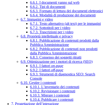
6.6.1. I documenti vanno sul web
6.6.2. Tipi di documenti
6.6.3. Formato di lettura dei documenti elettronici
6.6.4. Modalità di produzione dei documenti
6.7. Immagini e video
6.7.1. Testo alternativo (alt text) per le immagini
6.7.2. Sottotitoli per i video
6.7.3. Trascrizioni per i video
6.8. Proprietà intellettuale e privacy
6.8.1. Pubblicazione di contenuti prodotti dalla
Pubblica Amministrazione
6.8.2. Pubblicazione di contenuti non prodotti
dalla Pubblica Amministrazione
6.8.3. Consenso dei soggetti ritratti
6.9. Ottimizzazione per i motori di ricerca (SEO)
6.9.1. I fattori
on-page
6.9.2. I fattori
off-page
6.9.3. Strumenti di diagnostica SEO: Search
Console
6.10. Gestire i contenuti
6.10.1. L’inventario dei contenuti
6.10.2. Revisionare i contenuti
6.10.3. Migrare i contenuti
6.10.4. Pubblicare i contenuti
7. Progettazione dell’interazione