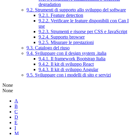
degradation
9.2. Strumenti di supporto allo sviluppo del software
9.2.1. Feature detection
9.2.2. Verificare le feature disponibili con Can I
use
9.2.3. Strumenti e risorse per CSS e JavaScript
9.2.4. Supporto browser
9.2.5. Misurare le prestazioni
9.3. Catalogo del riuso
9.4. Sviluppare con il design system .italia
9.4.1. Il framework Bootstrap Italia
9.4.2. Il kit di sviluppo React
9.4.3. Il kit di sviluppo Angular
9.5. Sviluppare con i modelli di sito e servizi
None
None
A
B
C
D
E
I
M