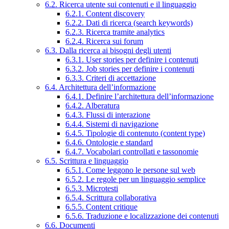
6.2. Ricerca utente sui contenuti e il linguaggio
6.2.1. Content discovery
6.2.2. Dati di ricerca (search keywords)
6.2.3. Ricerca tramite analytics
6.2.4. Ricerca sui forum
6.3. Dalla ricerca ai bisogni degli utenti
6.3.1. User stories per definire i contenuti
6.3.2. Job stories per definire i contenuti
6.3.3. Criteri di accettazione
6.4. Architettura dell’informazione
6.4.1. Definire l’architettura dell’informazione
6.4.2. Alberatura
6.4.3. Flussi di interazione
6.4.4. Sistemi di navigazione
6.4.5. Tipologie di contenuto (content type)
6.4.6. Ontologie e standard
6.4.7. Vocabolari controllati e tassonomie
6.5. Scrittura e linguaggio
6.5.1. Come leggono le persone sul web
6.5.2. Le regole per un linguaggio semplice
6.5.3. Microtesti
6.5.4. Scrittura collaborativa
6.5.5. Content critique
6.5.6. Traduzione e localizzazione dei contenuti
6.6. Documenti