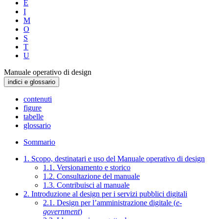
E
I
M
O
S
T
U
Manuale operativo di design
indici e glossario
contenuti
figure
tabelle
glossario
Sommario
1. Scopo, destinatari e uso del Manuale operativo di design
1.1. Versionamento e storico
1.2. Consultazione del manuale
1.3. Contribuisci al manuale
2. Introduzione al design per i servizi pubblici digitali
2.1. Design per l’amministrazione digitale (
e-
government
)