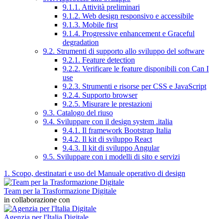
9.1.1. Attività preliminari
9.1.2. Web design responsivo e accessibile
9.1.3. Mobile first
9.1.4. Progressive enhancement e Graceful
degradation
9.2. Strumenti di supporto allo sviluppo del software
9.2.1. Feature detection
9.2.2. Verificare le feature disponibili con Can I
use
9.2.3. Strumenti e risorse per CSS e JavaScript
9.2.4. Supporto browser
9.2.5. Misurare le prestazioni
9.3. Catalogo del riuso
9.4. Sviluppare con il design system .italia
9.4.1. Il framework Bootstrap Italia
9.4.2. Il kit di sviluppo React
9.4.3. Il kit di sviluppo Angular
9.5. Sviluppare con i modelli di sito e servizi
1. Scopo, destinatari e uso del Manuale operativo di design
Team per la Trasformazione Digitale
in collaborazione con
Agenzia per l'Italia Digitale