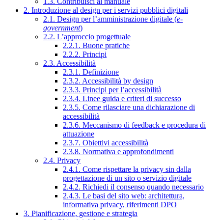
1.3. Contribuisci al manuale
2. Introduzione al design per i servizi pubblici digitali
2.1. Design per l’amministrazione digitale (
e-
government
)
2.2. L’approccio progettuale
2.2.1. Buone pratiche
2.2.2. Principi
2.3. Accessibilità
2.3.1. Definizione
2.3.2. Accessibilità by design
2.3.3. Principi per l’accessibilità
2.3.4. Linee guida e criteri di successo
2.3.5. Come rilasciare una dichiarazione di
accessibilità
2.3.6. Meccanismo di feedback e procedura di
attuazione
2.3.7. Obiettivi accessibilità
2.3.8. Normativa e approfondimenti
2.4. Privacy
2.4.1. Come rispettare la privacy sin dalla
progettazione di un sito o servizio digitale
2.4.2. Richiedi il consenso quando necessario
2.4.3. Le basi del sito web: architettura,
informativa privacy, riferimenti DPO
3. Pianificazione, gestione e strategia