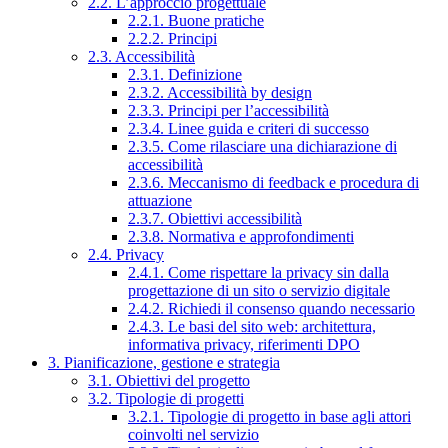
2.2. L’approccio progettuale
2.2.1. Buone pratiche
2.2.2. Principi
2.3. Accessibilità
2.3.1. Definizione
2.3.2. Accessibilità by design
2.3.3. Principi per l’accessibilità
2.3.4. Linee guida e criteri di successo
2.3.5. Come rilasciare una dichiarazione di
accessibilità
2.3.6. Meccanismo di feedback e procedura di
attuazione
2.3.7. Obiettivi accessibilità
2.3.8. Normativa e approfondimenti
2.4. Privacy
2.4.1. Come rispettare la privacy sin dalla
progettazione di un sito o servizio digitale
2.4.2. Richiedi il consenso quando necessario
2.4.3. Le basi del sito web: architettura,
informativa privacy, riferimenti DPO
3. Pianificazione, gestione e strategia
3.1. Obiettivi del progetto
3.2. Tipologie di progetti
3.2.1. Tipologie di progetto in base agli attori
coinvolti nel servizio