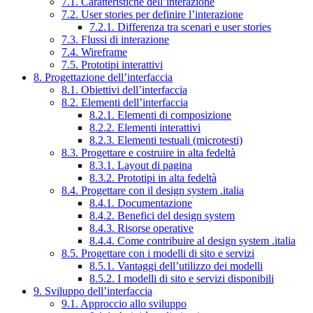
7.1. Caratteristiche dell’interazione
7.2. User stories per definire l’interazione
7.2.1. Differenza tra scenari e user stories
7.3. Flussi di interazione
7.4. Wireframe
7.5. Prototipi interattivi
8. Progettazione dell’interfaccia
8.1. Obiettivi dell’interfaccia
8.2. Elementi dell’interfaccia
8.2.1. Elementi di composizione
8.2.2. Elementi interattivi
8.2.3. Elementi testuali (microtesti)
8.3. Progettare e costruire in alta fedeltà
8.3.1. Layout di pagina
8.3.2. Prototipi in alta fedeltà
8.4. Progettare con il design system .italia
8.4.1. Documentazione
8.4.2. Benefici del design system
8.4.3. Risorse operative
8.4.4. Come contribuire al design system .italia
8.5. Progettare con i modelli di sito e servizi
8.5.1. Vantaggi dell’utilizzo dei modelli
8.5.2. I modelli di sito e servizi disponibili
9. Sviluppo dell’interfaccia
9.1. Approccio allo sviluppo