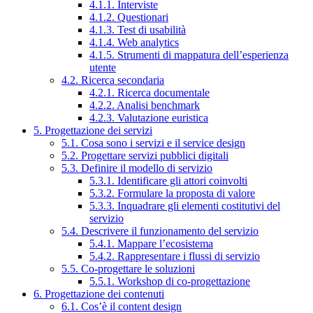
4.1.1. Interviste
4.1.2. Questionari
4.1.3. Test di usabilità
4.1.4. Web analytics
4.1.5. Strumenti di mappatura dell’esperienza
utente
4.2. Ricerca secondaria
4.2.1. Ricerca documentale
4.2.2. Analisi benchmark
4.2.3. Valutazione euristica
5. Progettazione dei servizi
5.1. Cosa sono i servizi e il service design
5.2. Progettare servizi pubblici digitali
5.3. Definire il modello di servizio
5.3.1. Identificare gli attori coinvolti
5.3.2. Formulare la proposta di valore
5.3.3. Inquadrare gli elementi costitutivi del
servizio
5.4. Descrivere il funzionamento del servizio
5.4.1. Mappare l’ecosistema
5.4.2. Rappresentare i flussi di servizio
5.5. Co-progettare le soluzioni
5.5.1. Workshop di co-progettazione
6. Progettazione dei contenuti
6.1. Cos’è il content design