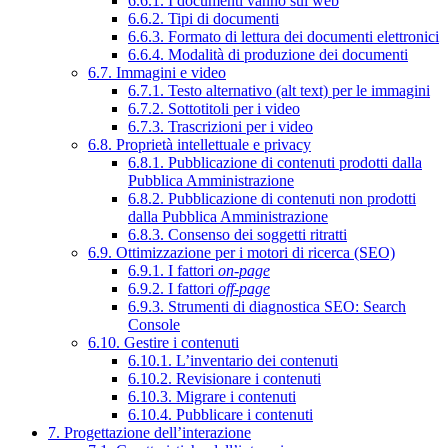
6.6.1. I documenti vanno sul web
6.6.2. Tipi di documenti
6.6.3. Formato di lettura dei documenti elettronici
6.6.4. Modalità di produzione dei documenti
6.7. Immagini e video
6.7.1. Testo alternativo (alt text) per le immagini
6.7.2. Sottotitoli per i video
6.7.3. Trascrizioni per i video
6.8. Proprietà intellettuale e privacy
6.8.1. Pubblicazione di contenuti prodotti dalla
Pubblica Amministrazione
6.8.2. Pubblicazione di contenuti non prodotti
dalla Pubblica Amministrazione
6.8.3. Consenso dei soggetti ritratti
6.9. Ottimizzazione per i motori di ricerca (SEO)
6.9.1. I fattori
on-page
6.9.2. I fattori
off-page
6.9.3. Strumenti di diagnostica SEO: Search
Console
6.10. Gestire i contenuti
6.10.1. L’inventario dei contenuti
6.10.2. Revisionare i contenuti
6.10.3. Migrare i contenuti
6.10.4. Pubblicare i contenuti
7. Progettazione dell’interazione