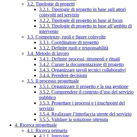
3.2. Tipologie di progetti
3.2.1. Tipologie di progetto in base agli attori
coinvolti nel servizio
3.2.2. Tipologie di progetto in base al focus
3.2.3. Tipologie di progetto in base all’ambito di
intervento
3.3. Competenze, ruoli e figure coinvolte
3.3.1. Coordinatore di progetto
3.3.2. Definire ruoli e responsabilità
3.4. Metodo di lavoro
3.4.1. Definire processi, strumenti e rituali
3.4.2. Curare la documentazione di progetto
3.4.3. Organizzare tavoli tecnici collaborativi
3.4.4. Prendere decisioni
3.5. Il processo progettuale
3.5.1. Organizzare il progetto e la sua gestione
3.5.2. Comprendere il contesto d’uso del servizio
pubblico
3.5.3. Progettare i processi e i
touchpoint
del
servizio
3.5.4. Realizzare l’interfaccia utente del servizio
3.5.5. Validare la soluzione ottenuta
4. Ricerca progettuale
4.1. Ricerca primaria
4.1.1. Interviste