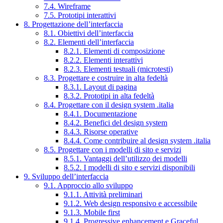
7.4. Wireframe
7.5. Prototipi interattivi
8. Progettazione dell’interfaccia
8.1. Obiettivi dell’interfaccia
8.2. Elementi dell’interfaccia
8.2.1. Elementi di composizione
8.2.2. Elementi interattivi
8.2.3. Elementi testuali (microtesti)
8.3. Progettare e costruire in alta fedeltà
8.3.1. Layout di pagina
8.3.2. Prototipi in alta fedeltà
8.4. Progettare con il design system .italia
8.4.1. Documentazione
8.4.2. Benefici del design system
8.4.3. Risorse operative
8.4.4. Come contribuire al design system .italia
8.5. Progettare con i modelli di sito e servizi
8.5.1. Vantaggi dell’utilizzo dei modelli
8.5.2. I modelli di sito e servizi disponibili
9. Sviluppo dell’interfaccia
9.1. Approccio allo sviluppo
9.1.1. Attività preliminari
9.1.2. Web design responsivo e accessibile
9.1.3. Mobile first
9.1.4. Progressive enhancement e Graceful