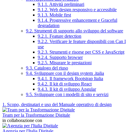
9.1.1. Attività preliminari
9.1.2. Web design responsivo e accessibile
9.1.3. Mobile first
9.1.4. Progressive enhancement e Graceful
degradation
9.2. Strumenti di supporto allo sviluppo del software
9.2.1. Feature detection
9.2.2. Verificare le feature disponibili con Can I
use
9.2.3. Strumenti e risorse per CSS e JavaScript
9.2.4. Supporto browser
9.2.5. Misurare le prestazioni
9.3. Catalogo del riuso
9.4. Sviluppare con il design system .italia
9.4.1. Il framework Bootstrap Italia
9.4.2. Il kit di sviluppo React
9.4.3. Il kit di sviluppo Angular
9.5. Sviluppare con i modelli di sito e servizi
1. Scopo, destinatari e uso del Manuale operativo di design
Team per la Trasformazione Digitale
in collaborazione con
Agenzia per l'Italia Digitale