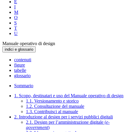
E
I
M
O
S
T
U
Manuale operativo di design
indici e glossario
contenuti
figure
tabelle
glossario
Sommario
1. Scopo, destinatari e uso del Manuale operativo di design
1.1. Versionamento e storico
1.2. Consultazione del manuale
1.3. Contribuisci al manuale
2. Introduzione al design per i servizi pubblici digitali
2.1. Design per l’amministrazione digitale (
e-
government
)