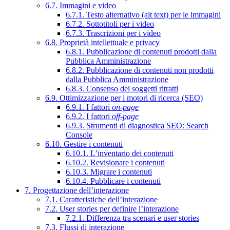
6.7. Immagini e video
6.7.1. Testo alternativo (alt text) per le immagini
6.7.2. Sottotitoli per i video
6.7.3. Trascrizioni per i video
6.8. Proprietà intellettuale e privacy
6.8.1. Pubblicazione di contenuti prodotti dalla
Pubblica Amministrazione
6.8.2. Pubblicazione di contenuti non prodotti
dalla Pubblica Amministrazione
6.8.3. Consenso dei soggetti ritratti
6.9. Ottimizzazione per i motori di ricerca (SEO)
6.9.1. I fattori
on-page
6.9.2. I fattori
off-page
6.9.3. Strumenti di diagnostica SEO: Search
Console
6.10. Gestire i contenuti
6.10.1. L’inventario dei contenuti
6.10.2. Revisionare i contenuti
6.10.3. Migrare i contenuti
6.10.4. Pubblicare i contenuti
7. Progettazione dell’interazione
7.1. Caratteristiche dell’interazione
7.2. User stories per definire l’interazione
7.2.1. Differenza tra scenari e user stories
7.3. Flussi di interazione