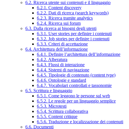
6.2. Ricerca utente sui contenuti e il linguaggio
6.2.1. Content discovery
6.2.2. Dati di ricerca (search keywords)
6.2.3. Ricerca tramite analytics
6.2.4. Ricerca sui forum
6.3. Dalla ricerca ai bisogni degli utenti
6.3.1. User stories per definire i contenuti
6.3.2. Job stories per definire i contenuti
6.3.3. Criteri di accettazione
6.4. Architettura dell’informazione
6.4.1. Definire l’architettura dell’informazione
6.4.2. Alberatura
6.4.3. Flussi di interazione
6.4.4. Sistemi di navigazione
6.4.5. Tipologie di contenuto (content type)
6.4.6. Ontologie e standard
6.4.7. Vocabolari controllati e tassonomie
6.5. Scrittura e linguaggio
6.5.1. Come leggono le persone sul web
6.5.2. Le regole per un linguaggio semplice
6.5.3. Microtesti
6.5.4. Scrittura collaborativa
6.5.5. Content critique
6.5.6. Traduzione e localizzazione dei contenuti
6.6. Documenti