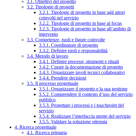
3.1. Obiettivi del progetto
3.2. Tipologie di progetti
3.2.1. Tipologie di progetto in base agli attori
coinvolti nel servizio
3.2.2. Tipologie di progetto in base al focus
3.2.3. Tipologie di progetto in base all’ambito di
intervento
3.3. Competenze, ruoli e figure coinvolte
3.3.1. Coordinatore di progetto
3.3.2. Definire ruoli e responsabilità
3.4. Metodo di lavoro
3.4.1. Definire processi, strumenti e rituali
3.4.2. Curare la documentazione di progetto
3.4.3. Organizzare tavoli tecnici collaborativi
3.4.4. Prendere decisioni
3.5. Il processo progettuale
3.5.1. Organizzare il progetto e la sua gestione
3.5.2. Comprendere il contesto d’uso del servizio
pubblico
3.5.3. Progettare i processi e i
touchpoint
del
servizio
3.5.4. Realizzare l’interfaccia utente del servizio
3.5.5. Validare la soluzione ottenuta
4. Ricerca progettuale
4.1. Ricerca primaria