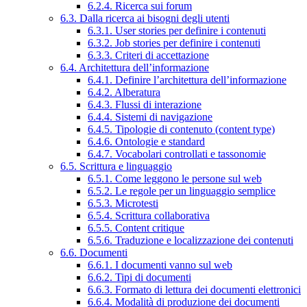
6.2.4. Ricerca sui forum
6.3. Dalla ricerca ai bisogni degli utenti
6.3.1. User stories per definire i contenuti
6.3.2. Job stories per definire i contenuti
6.3.3. Criteri di accettazione
6.4. Architettura dell’informazione
6.4.1. Definire l’architettura dell’informazione
6.4.2. Alberatura
6.4.3. Flussi di interazione
6.4.4. Sistemi di navigazione
6.4.5. Tipologie di contenuto (content type)
6.4.6. Ontologie e standard
6.4.7. Vocabolari controllati e tassonomie
6.5. Scrittura e linguaggio
6.5.1. Come leggono le persone sul web
6.5.2. Le regole per un linguaggio semplice
6.5.3. Microtesti
6.5.4. Scrittura collaborativa
6.5.5. Content critique
6.5.6. Traduzione e localizzazione dei contenuti
6.6. Documenti
6.6.1. I documenti vanno sul web
6.6.2. Tipi di documenti
6.6.3. Formato di lettura dei documenti elettronici
6.6.4. Modalità di produzione dei documenti