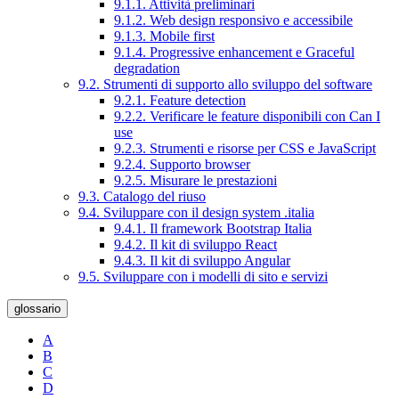
9.1.1. Attività preliminari
9.1.2. Web design responsivo e accessibile
9.1.3. Mobile first
9.1.4. Progressive enhancement e Graceful
degradation
9.2. Strumenti di supporto allo sviluppo del software
9.2.1. Feature detection
9.2.2. Verificare le feature disponibili con Can I
use
9.2.3. Strumenti e risorse per CSS e JavaScript
9.2.4. Supporto browser
9.2.5. Misurare le prestazioni
9.3. Catalogo del riuso
9.4. Sviluppare con il design system .italia
9.4.1. Il framework Bootstrap Italia
9.4.2. Il kit di sviluppo React
9.4.3. Il kit di sviluppo Angular
9.5. Sviluppare con i modelli di sito e servizi
glossario
A
B
C
D