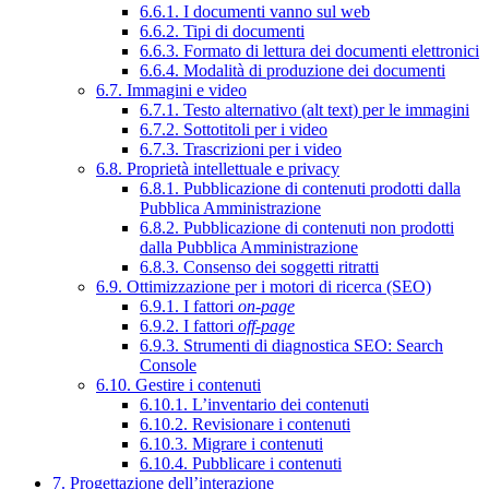
6.6.1. I documenti vanno sul web
6.6.2. Tipi di documenti
6.6.3. Formato di lettura dei documenti elettronici
6.6.4. Modalità di produzione dei documenti
6.7. Immagini e video
6.7.1. Testo alternativo (alt text) per le immagini
6.7.2. Sottotitoli per i video
6.7.3. Trascrizioni per i video
6.8. Proprietà intellettuale e privacy
6.8.1. Pubblicazione di contenuti prodotti dalla
Pubblica Amministrazione
6.8.2. Pubblicazione di contenuti non prodotti
dalla Pubblica Amministrazione
6.8.3. Consenso dei soggetti ritratti
6.9. Ottimizzazione per i motori di ricerca (SEO)
6.9.1. I fattori
on-page
6.9.2. I fattori
off-page
6.9.3. Strumenti di diagnostica SEO: Search
Console
6.10. Gestire i contenuti
6.10.1. L’inventario dei contenuti
6.10.2. Revisionare i contenuti
6.10.3. Migrare i contenuti
6.10.4. Pubblicare i contenuti
7. Progettazione dell’interazione