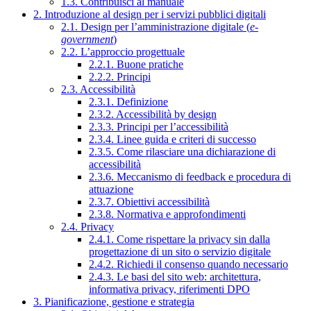
1.3. Contribuisci al manuale
2. Introduzione al design per i servizi pubblici digitali
2.1. Design per l’amministrazione digitale (
e-
government
)
2.2. L’approccio progettuale
2.2.1. Buone pratiche
2.2.2. Principi
2.3. Accessibilità
2.3.1. Definizione
2.3.2. Accessibilità by design
2.3.3. Principi per l’accessibilità
2.3.4. Linee guida e criteri di successo
2.3.5. Come rilasciare una dichiarazione di
accessibilità
2.3.6. Meccanismo di feedback e procedura di
attuazione
2.3.7. Obiettivi accessibilità
2.3.8. Normativa e approfondimenti
2.4. Privacy
2.4.1. Come rispettare la privacy sin dalla
progettazione di un sito o servizio digitale
2.4.2. Richiedi il consenso quando necessario
2.4.3. Le basi del sito web: architettura,
informativa privacy, riferimenti DPO
3. Pianificazione, gestione e strategia