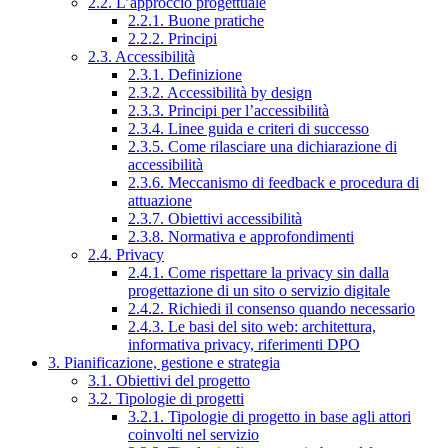
2.2. L’approccio progettuale
2.2.1. Buone pratiche
2.2.2. Principi
2.3. Accessibilità
2.3.1. Definizione
2.3.2. Accessibilità by design
2.3.3. Principi per l’accessibilità
2.3.4. Linee guida e criteri di successo
2.3.5. Come rilasciare una dichiarazione di
accessibilità
2.3.6. Meccanismo di feedback e procedura di
attuazione
2.3.7. Obiettivi accessibilità
2.3.8. Normativa e approfondimenti
2.4. Privacy
2.4.1. Come rispettare la privacy sin dalla
progettazione di un sito o servizio digitale
2.4.2. Richiedi il consenso quando necessario
2.4.3. Le basi del sito web: architettura,
informativa privacy, riferimenti DPO
3. Pianificazione, gestione e strategia
3.1. Obiettivi del progetto
3.2. Tipologie di progetti
3.2.1. Tipologie di progetto in base agli attori
coinvolti nel servizio