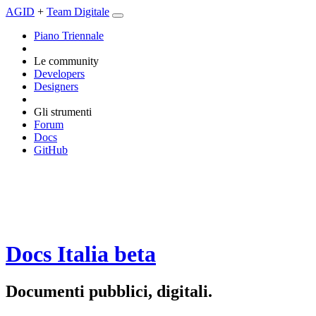
AGID
+
Team Digitale
Piano Triennale
Le community
Developers
Designers
Gli strumenti
Forum
Docs
GitHub
Docs Italia
beta
Documenti pubblici, digitali.