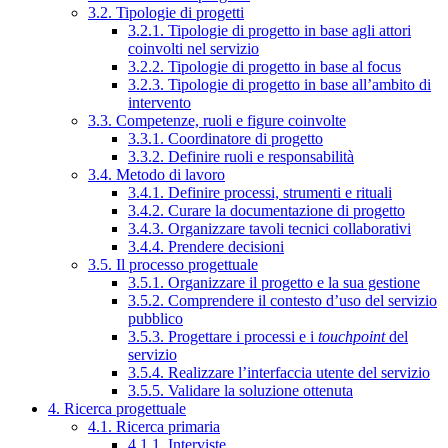
3.2. Tipologie di progetti
3.2.1. Tipologie di progetto in base agli attori
coinvolti nel servizio
3.2.2. Tipologie di progetto in base al focus
3.2.3. Tipologie di progetto in base all’ambito di
intervento
3.3. Competenze, ruoli e figure coinvolte
3.3.1. Coordinatore di progetto
3.3.2. Definire ruoli e responsabilità
3.4. Metodo di lavoro
3.4.1. Definire processi, strumenti e rituali
3.4.2. Curare la documentazione di progetto
3.4.3. Organizzare tavoli tecnici collaborativi
3.4.4. Prendere decisioni
3.5. Il processo progettuale
3.5.1. Organizzare il progetto e la sua gestione
3.5.2. Comprendere il contesto d’uso del servizio
pubblico
3.5.3. Progettare i processi e i
touchpoint
del
servizio
3.5.4. Realizzare l’interfaccia utente del servizio
3.5.5. Validare la soluzione ottenuta
4. Ricerca progettuale
4.1. Ricerca primaria
4.1.1. Interviste