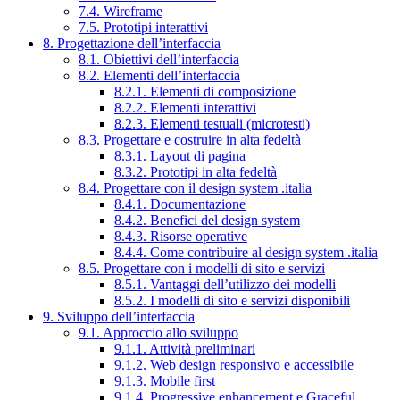
7.4. Wireframe
7.5. Prototipi interattivi
8. Progettazione dell’interfaccia
8.1. Obiettivi dell’interfaccia
8.2. Elementi dell’interfaccia
8.2.1. Elementi di composizione
8.2.2. Elementi interattivi
8.2.3. Elementi testuali (microtesti)
8.3. Progettare e costruire in alta fedeltà
8.3.1. Layout di pagina
8.3.2. Prototipi in alta fedeltà
8.4. Progettare con il design system .italia
8.4.1. Documentazione
8.4.2. Benefici del design system
8.4.3. Risorse operative
8.4.4. Come contribuire al design system .italia
8.5. Progettare con i modelli di sito e servizi
8.5.1. Vantaggi dell’utilizzo dei modelli
8.5.2. I modelli di sito e servizi disponibili
9. Sviluppo dell’interfaccia
9.1. Approccio allo sviluppo
9.1.1. Attività preliminari
9.1.2. Web design responsivo e accessibile
9.1.3. Mobile first
9.1.4. Progressive enhancement e Graceful