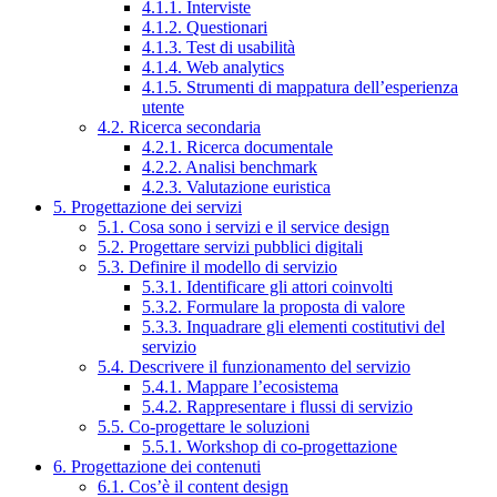
4.1.1. Interviste
4.1.2. Questionari
4.1.3. Test di usabilità
4.1.4. Web analytics
4.1.5. Strumenti di mappatura dell’esperienza
utente
4.2. Ricerca secondaria
4.2.1. Ricerca documentale
4.2.2. Analisi benchmark
4.2.3. Valutazione euristica
5. Progettazione dei servizi
5.1. Cosa sono i servizi e il service design
5.2. Progettare servizi pubblici digitali
5.3. Definire il modello di servizio
5.3.1. Identificare gli attori coinvolti
5.3.2. Formulare la proposta di valore
5.3.3. Inquadrare gli elementi costitutivi del
servizio
5.4. Descrivere il funzionamento del servizio
5.4.1. Mappare l’ecosistema
5.4.2. Rappresentare i flussi di servizio
5.5. Co-progettare le soluzioni
5.5.1. Workshop di co-progettazione
6. Progettazione dei contenuti
6.1. Cos’è il content design