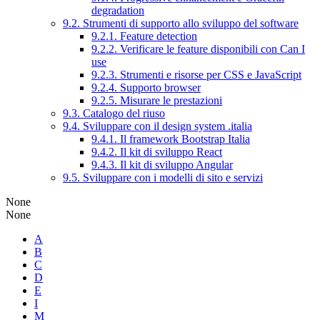
degradation
9.2. Strumenti di supporto allo sviluppo del software
9.2.1. Feature detection
9.2.2. Verificare le feature disponibili con Can I
use
9.2.3. Strumenti e risorse per CSS e JavaScript
9.2.4. Supporto browser
9.2.5. Misurare le prestazioni
9.3. Catalogo del riuso
9.4. Sviluppare con il design system .italia
9.4.1. Il framework Bootstrap Italia
9.4.2. Il kit di sviluppo React
9.4.3. Il kit di sviluppo Angular
9.5. Sviluppare con i modelli di sito e servizi
None
None
A
B
C
D
E
I
M