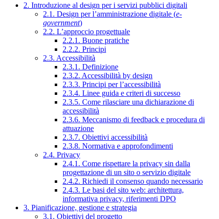
2. Introduzione al design per i servizi pubblici digitali
2.1. Design per l’amministrazione digitale (
e-
government
)
2.2. L’approccio progettuale
2.2.1. Buone pratiche
2.2.2. Principi
2.3. Accessibilità
2.3.1. Definizione
2.3.2. Accessibilità by design
2.3.3. Principi per l’accessibilità
2.3.4. Linee guida e criteri di successo
2.3.5. Come rilasciare una dichiarazione di
accessibilità
2.3.6. Meccanismo di feedback e procedura di
attuazione
2.3.7. Obiettivi accessibilità
2.3.8. Normativa e approfondimenti
2.4. Privacy
2.4.1. Come rispettare la privacy sin dalla
progettazione di un sito o servizio digitale
2.4.2. Richiedi il consenso quando necessario
2.4.3. Le basi del sito web: architettura,
informativa privacy, riferimenti DPO
3. Pianificazione, gestione e strategia
3.1. Obiettivi del progetto