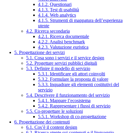
4.1.2. Questionari
4.1.3. Test di usabilità
4.1.4. Web analytics
4.1.5. Strumenti di mappatura dell’esperienza
utente
4.2. Ricerca secondaria
4.2.1. Ricerca documentale
4.2.2. Analisi benchmark
4.2.3. Valutazione euristica
5. Progettazione dei servizi
5.1. Cosa sono i servizi e il service design
5.2. Progettare servizi pubblici digitali
5.3. Definire il modello di servizio
5.3.1. Identificare gli attori coinvolti
5.3.2. Formulare la proposta di valore
5.3.3. Inquadrare gli elementi costitutivi del
servizio
5.4. Descrivere il funzionamento del servizio
5.4.1. Mappare l’ecosistema
5.4.2. Rappresentare i flussi di servizio
5.5. Co-progettare le soluzioni
5.5.1. Workshop di co-progettazione
6. Progettazione dei contenuti
6.1. Cos’è il content design
6.2. Ricerca utente sui contenuti e il linguaggio