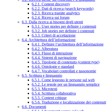
6.2.1. Content discovery
6.2.2. Dati di ricerca (search keywords)
6.2.3. Ricerca tramite analytics
6.2.4. Ricerca sui forum
6.3. Dalla ricerca ai bisogni degli utenti
6.3.1. User stories per definire i contenuti
6.3.2. Job stories per definire i contenuti
6.3.3. Criteri di accettazione
6.4. Architettura dell’informazione
6.4.1. Definire l’architettura dell’informazione
6.4.2. Alberatura
6.4.3. Flussi di interazione
6.4.4. Sistemi di navigazione
6.4.5. Tipologie di contenuto (content type)
6.4.6. Ontologie e standard
6.4.7. Vocabolari controllati e tassonomie
6.5. Scrittura e linguaggio
6.5.1. Come leggono le persone sul web
6.5.2. Le regole per un linguaggio semplice
6.5.3. Microtesti
6.5.4. Scrittura collaborativa
6.5.5. Content critique
6.5.6. Traduzione e localizzazione dei contenuti
6.6. Documenti