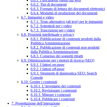
6.6.1. I documenti vanno sul web
6.6.2. Tipi di documenti
6.6.3. Formato di lettura dei documenti elettronici
6.6.4. Modalità di produzione dei documenti
6.7. Immagini e video
6.7.1. Testo alternativo (alt text) per le immagini
6.7.2. Sottotitoli per i video
6.7.3. Trascrizioni per i video
6.8. Proprietà intellettuale e privacy
6.8.1. Pubblicazione di contenuti prodotti dalla
Pubblica Amministrazione
6.8.2. Pubblicazione di contenuti non prodotti
dalla Pubblica Amministrazione
6.8.3. Consenso dei soggetti ritratti
6.9. Ottimizzazione per i motori di ricerca (SEO)
6.9.1. I fattori
on-page
6.9.2. I fattori
off-page
6.9.3. Strumenti di diagnostica SEO: Search
Console
6.10. Gestire i contenuti
6.10.1. L’inventario dei contenuti
6.10.2. Revisionare i contenuti
6.10.3. Migrare i contenuti
6.10.4. Pubblicare i contenuti
7. Progettazione dell’interazione