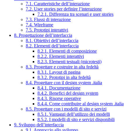
7.1. Caratteristiche dell’interazione
7.2. User stories per definire l’interazione
7.2.1. Differenza tra scenari e user stories
7.3. Flussi di interazione
7.4. Wireframe
7.5. Prototipi interattivi
8. Progettazione dell’interfaccia
8.1. Obiettivi dell’interfaccia
8.2. Elementi dell’interfaccia
8.2.1. Elementi di composizione
8.2.2. Elementi interattivi
8.2.3. Elementi testuali (microtesti)
8.3. Progettare e costruire in alta fedeltà
8.3.1. Layout di pagina
8.3.2. Prototipi in alta fedeltà
8.4. Progettare con il design system .italia
8.4.1. Documentazione
8.4.2. Benefici del design system
8.4.3. Risorse operative
8.4.4. Come contribuire al design system .italia
8.5. Progettare con i modelli di sito e servizi
8.5.1. Vantaggi dell’utilizzo dei modelli
8.5.2. I modelli di sito e servizi disponibili
9. Sviluppo dell’interfaccia
9.1. Approccio allo sviluppo