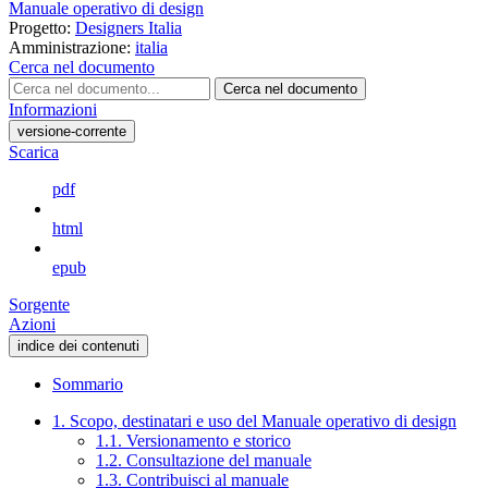
Manuale operativo di design
Progetto:
Designers Italia
Amministrazione:
italia
Cerca nel documento
Cerca nel documento
Informazioni
versione-corrente
Scarica
pdf
html
epub
Sorgente
Azioni
indice dei contenuti
Sommario
1. Scopo, destinatari e uso del Manuale operativo di design
1.1. Versionamento e storico
1.2. Consultazione del manuale
1.3. Contribuisci al manuale