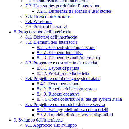
7.1. Caratteristiche dell’interazione
7.2. User stories per definire l’interazione
7.2.1. Differenza tra scenari e user stories
7.3. Flussi di interazione
7.4. Wireframe
7.5. Prototipi interattivi
8. Progettazione dell’interfaccia
8.1. Obiettivi dell’interfaccia
8.2. Elementi dell’interfaccia
8.2.1. Elementi di composizione
8.2.2. Elementi interattivi
8.2.3. Elementi testuali (microtesti)
8.3. Progettare e costruire in alta fedeltà
8.3.1. Layout di pagina
8.3.2. Prototipi in alta fedeltà
8.4. Progettare con il design system .italia
8.4.1. Documentazione
8.4.2. Benefici del design system
8.4.3. Risorse operative
8.4.4. Come contribuire al design system .italia
8.5. Progettare con i modelli di sito e servizi
8.5.1. Vantaggi dell’utilizzo dei modelli
8.5.2. I modelli di sito e servizi disponibili
9. Sviluppo dell’interfaccia
9.1. Approccio allo sviluppo