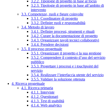
3.2.2. Tipologie di progetto in base al focus
3.2.3. Tipologie di progetto in base all’ambito di
intervento
3.3. Competenze, ruoli e figure coinvolte
3.3.1. Coordinatore di progetto
3.3.2. Definire ruoli e responsabilità
3.4. Metodo di lavoro
3.4.1. Definire processi, strumenti e rituali
3.4.2. Curare la documentazione di progetto
3.4.3. Organizzare tavoli tecnici collaborativi
3.4.4. Prendere decisioni
3.5. Il processo progettuale
3.5.1. Organizzare il progetto e la sua gestione
3.5.2. Comprendere il contesto d’uso del servizio
pubblico
3.5.3. Progettare i processi e i
touchpoint
del
servizio
3.5.4. Realizzare l’interfaccia utente del servizio
3.5.5. Validare la soluzione ottenuta
4. Ricerca progettuale
4.1. Ricerca primaria
4.1.1. Interviste
4.1.2. Questionari
4.1.3. Test di usabilità
4.1.4. Web analytics