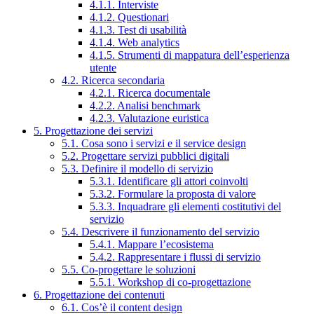
4.1.1. Interviste
4.1.2. Questionari
4.1.3. Test di usabilità
4.1.4. Web analytics
4.1.5. Strumenti di mappatura dell’esperienza
utente
4.2. Ricerca secondaria
4.2.1. Ricerca documentale
4.2.2. Analisi benchmark
4.2.3. Valutazione euristica
5. Progettazione dei servizi
5.1. Cosa sono i servizi e il service design
5.2. Progettare servizi pubblici digitali
5.3. Definire il modello di servizio
5.3.1. Identificare gli attori coinvolti
5.3.2. Formulare la proposta di valore
5.3.3. Inquadrare gli elementi costitutivi del
servizio
5.4. Descrivere il funzionamento del servizio
5.4.1. Mappare l’ecosistema
5.4.2. Rappresentare i flussi di servizio
5.5. Co-progettare le soluzioni
5.5.1. Workshop di co-progettazione
6. Progettazione dei contenuti
6.1. Cos’è il content design