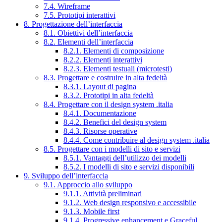
7.4. Wireframe
7.5. Prototipi interattivi
8. Progettazione dell’interfaccia
8.1. Obiettivi dell’interfaccia
8.2. Elementi dell’interfaccia
8.2.1. Elementi di composizione
8.2.2. Elementi interattivi
8.2.3. Elementi testuali (microtesti)
8.3. Progettare e costruire in alta fedeltà
8.3.1. Layout di pagina
8.3.2. Prototipi in alta fedeltà
8.4. Progettare con il design system .italia
8.4.1. Documentazione
8.4.2. Benefici del design system
8.4.3. Risorse operative
8.4.4. Come contribuire al design system .italia
8.5. Progettare con i modelli di sito e servizi
8.5.1. Vantaggi dell’utilizzo dei modelli
8.5.2. I modelli di sito e servizi disponibili
9. Sviluppo dell’interfaccia
9.1. Approccio allo sviluppo
9.1.1. Attività preliminari
9.1.2. Web design responsivo e accessibile
9.1.3. Mobile first
9.1.4. Progressive enhancement e Graceful