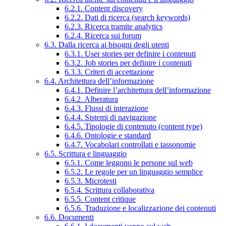
6.2.1. Content discovery
6.2.2. Dati di ricerca (search keywords)
6.2.3. Ricerca tramite analytics
6.2.4. Ricerca sui forum
6.3. Dalla ricerca ai bisogni degli utenti
6.3.1. User stories per definire i contenuti
6.3.2. Job stories per definire i contenuti
6.3.3. Criteri di accettazione
6.4. Architettura dell’informazione
6.4.1. Definire l’architettura dell’informazione
6.4.2. Alberatura
6.4.3. Flussi di interazione
6.4.4. Sistemi di navigazione
6.4.5. Tipologie di contenuto (content type)
6.4.6. Ontologie e standard
6.4.7. Vocabolari controllati e tassonomie
6.5. Scrittura e linguaggio
6.5.1. Come leggono le persone sul web
6.5.2. Le regole per un linguaggio semplice
6.5.3. Microtesti
6.5.4. Scrittura collaborativa
6.5.5. Content critique
6.5.6. Traduzione e localizzazione dei contenuti
6.6. Documenti