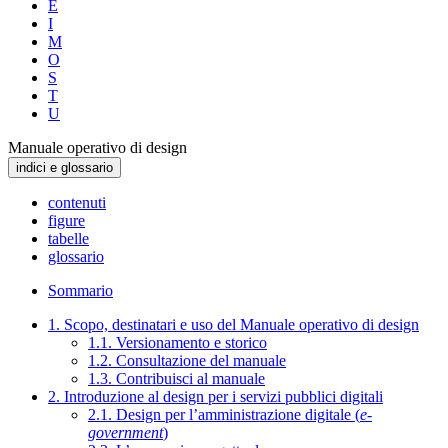
E
I
M
O
S
T
U
Manuale operativo di design
indici e glossario
contenuti
figure
tabelle
glossario
Sommario
1. Scopo, destinatari e uso del Manuale operativo di design
1.1. Versionamento e storico
1.2. Consultazione del manuale
1.3. Contribuisci al manuale
2. Introduzione al design per i servizi pubblici digitali
2.1. Design per l’amministrazione digitale (
e-
government
)