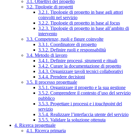
3.1. Obiettivi del progetto
3.2. Tipologie di progetti
3.2.1. Tipologie di progetto in base agli attori
coinvolti nel servizio
3.2.2. Tipologie di progetto in base al focus
3.2.3. Tipologie di progetto in base all’ambito di
intervento
3.3. Competenze, ruoli e figure coinvolte
3.3.1. Coordinatore di progetto
3.3.2. Definire ruoli e responsabilità
3.4. Metodo di lavoro
3.4.1. Definire processi, strumenti e rituali
3.4.2. Curare la documentazione di progetto
3.4.3. Organizzare tavoli tecnici collaborativi
3.4.4. Prendere decisioni
3.5. Il processo progettuale
3.5.1. Organizzare il progetto e la sua gestione
3.5.2. Comprendere il contesto d’uso del servizio
pubblico
3.5.3. Progettare i processi e i
touchpoint
del
servizio
3.5.4. Realizzare l’interfaccia utente del servizio
3.5.5. Validare la soluzione ottenuta
4. Ricerca progettuale
4.1. Ricerca primaria