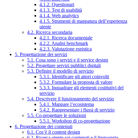
4.1.2. Questionari
4.1.3. Test di usabilità
4.1.4. Web analytics
4.1.5. Strumenti di mappatura dell’esperienza
utente
4.2. Ricerca secondaria
4.2.1. Ricerca documentale
4.2.2. Analisi benchmark
4.2.3. Valutazione euristica
5. Progettazione dei servizi
5.1. Cosa sono i servizi e il service design
5.2. Progettare servizi pubblici digitali
5.3. Definire il modello di servizio
5.3.1. Identificare gli attori coinvolti
5.3.2. Formulare la proposta di valore
5.3.3. Inquadrare gli elementi costitutivi del
servizio
5.4. Descrivere il funzionamento del servizio
5.4.1. Mappare l’ecosistema
5.4.2. Rappresentare i flussi di servizio
5.5. Co-progettare le soluzioni
5.5.1. Workshop di co-progettazione
6. Progettazione dei contenuti
6.1. Cos’è il content design
6.2. Ricerca utente sui contenuti e il linguaggio