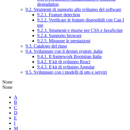
degradation
9.2. Strumenti di supporto allo sviluppo del software
9.2.1. Feature detection
9.2.2. Verificare le feature disponibili con Can I
use
9.2.3. Strumenti e risorse per CSS e JavaScript
9.2.4. Supporto browser
9.2.5. Misurare le prestazioni
9.3. Catalogo del riuso
9.4. Sviluppare con il design system .italia
9.4.1. Il framework Bootstrap Italia
9.4.2. Il kit di sviluppo React
9.4.3. Il kit di sviluppo Angular
9.5. Sviluppare con i modelli di sito e servizi
None
None
A
B
C
D
E
I
M