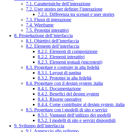
7.1. Caratteristiche dell’interazione
7.2. User stories per definire l’interazione
7.2.1. Differenza tra scenari e user stories
7.3. Flussi di interazione
7.4. Wireframe
7.5. Prototipi interattivi
8. Progettazione dell’interfaccia
8.1. Obiettivi dell’interfaccia
8.2. Elementi dell’interfaccia
8.2.1. Elementi di composizione
8.2.2. Elementi interattivi
8.2.3. Elementi testuali (microtesti)
8.3. Progettare e costruire in alta fedeltà
8.3.1. Layout di pagina
8.3.2. Prototipi in alta fedeltà
8.4. Progettare con il design system .italia
8.4.1. Documentazione
8.4.2. Benefici del design system
8.4.3. Risorse operative
8.4.4. Come contribuire al design system .italia
8.5. Progettare con i modelli di sito e servizi
8.5.1. Vantaggi dell’utilizzo dei modelli
8.5.2. I modelli di sito e servizi disponibili
9. Sviluppo dell’interfaccia
9.1. Approccio allo sviluppo