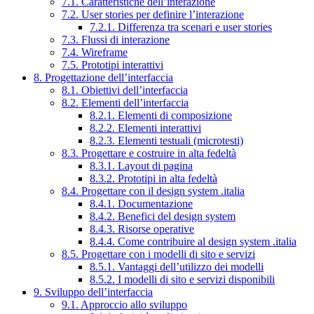
7.1. Caratteristiche dell’interazione
7.2. User stories per definire l’interazione
7.2.1. Differenza tra scenari e user stories
7.3. Flussi di interazione
7.4. Wireframe
7.5. Prototipi interattivi
8. Progettazione dell’interfaccia
8.1. Obiettivi dell’interfaccia
8.2. Elementi dell’interfaccia
8.2.1. Elementi di composizione
8.2.2. Elementi interattivi
8.2.3. Elementi testuali (microtesti)
8.3. Progettare e costruire in alta fedeltà
8.3.1. Layout di pagina
8.3.2. Prototipi in alta fedeltà
8.4. Progettare con il design system .italia
8.4.1. Documentazione
8.4.2. Benefici del design system
8.4.3. Risorse operative
8.4.4. Come contribuire al design system .italia
8.5. Progettare con i modelli di sito e servizi
8.5.1. Vantaggi dell’utilizzo dei modelli
8.5.2. I modelli di sito e servizi disponibili
9. Sviluppo dell’interfaccia
9.1. Approccio allo sviluppo