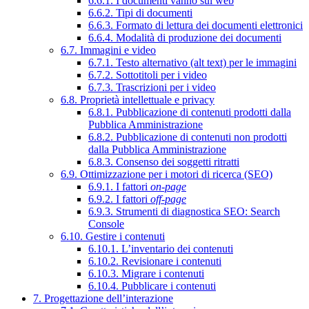
6.6.1. I documenti vanno sul web
6.6.2. Tipi di documenti
6.6.3. Formato di lettura dei documenti elettronici
6.6.4. Modalità di produzione dei documenti
6.7. Immagini e video
6.7.1. Testo alternativo (alt text) per le immagini
6.7.2. Sottotitoli per i video
6.7.3. Trascrizioni per i video
6.8. Proprietà intellettuale e privacy
6.8.1. Pubblicazione di contenuti prodotti dalla
Pubblica Amministrazione
6.8.2. Pubblicazione di contenuti non prodotti
dalla Pubblica Amministrazione
6.8.3. Consenso dei soggetti ritratti
6.9. Ottimizzazione per i motori di ricerca (SEO)
6.9.1. I fattori
on-page
6.9.2. I fattori
off-page
6.9.3. Strumenti di diagnostica SEO: Search
Console
6.10. Gestire i contenuti
6.10.1. L’inventario dei contenuti
6.10.2. Revisionare i contenuti
6.10.3. Migrare i contenuti
6.10.4. Pubblicare i contenuti
7. Progettazione dell’interazione