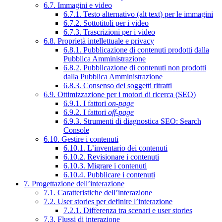
6.7. Immagini e video
6.7.1. Testo alternativo (alt text) per le immagini
6.7.2. Sottotitoli per i video
6.7.3. Trascrizioni per i video
6.8. Proprietà intellettuale e privacy
6.8.1. Pubblicazione di contenuti prodotti dalla
Pubblica Amministrazione
6.8.2. Pubblicazione di contenuti non prodotti
dalla Pubblica Amministrazione
6.8.3. Consenso dei soggetti ritratti
6.9. Ottimizzazione per i motori di ricerca (SEO)
6.9.1. I fattori
on-page
6.9.2. I fattori
off-page
6.9.3. Strumenti di diagnostica SEO: Search
Console
6.10. Gestire i contenuti
6.10.1. L’inventario dei contenuti
6.10.2. Revisionare i contenuti
6.10.3. Migrare i contenuti
6.10.4. Pubblicare i contenuti
7. Progettazione dell’interazione
7.1. Caratteristiche dell’interazione
7.2. User stories per definire l’interazione
7.2.1. Differenza tra scenari e user stories
7.3. Flussi di interazione