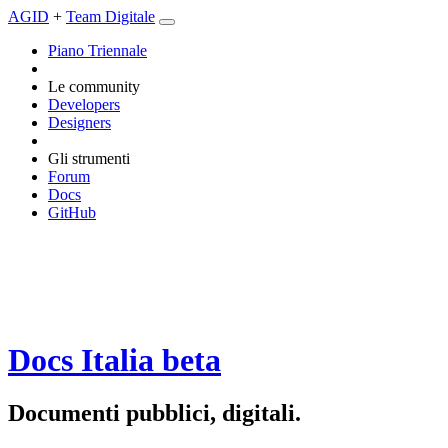
AGID
+
Team Digitale
Piano Triennale
Le community
Developers
Designers
Gli strumenti
Forum
Docs
GitHub
Docs Italia
beta
Documenti pubblici, digitali.