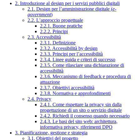
2. Introduzione al design per i servizi pubblici digitali
2.1. Design per l’amministrazione digitale (
e-
government
)
2.2. L’approccio progettuale
2.2.1. Buone pratiche
2.2.2. Principi
2.3. Accessibilità
2.3.1. Definizione
2.3.2. Accessibilità by design
2.3.3. Principi per l’accessibilità
2.3.4. Linee guida e criteri di successo
2.3.5. Come rilasciare una dichiarazione di
accessibilità
2.3.6. Meccanismo di feedback e procedura di
attuazione
2.3.7. Obiettivi accessibilità
2.3.8. Normativa e approfondimenti
2.4. Privacy
2.4.1. Come rispettare la privacy sin dalla
progettazione di un sito o servizio digitale
2.4.2. Richiedi il consenso quando necessario
2.4.3. Le basi del sito web: architettura,
informativa privacy, riferimenti DPO
3. Pianificazione, gestione e strategia
3.1. Obiettivi del progetto