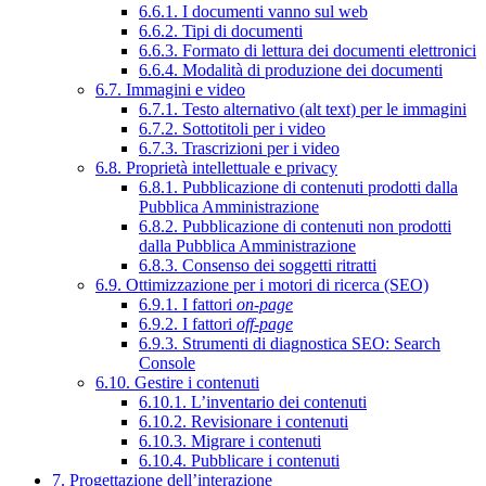
6.6.1. I documenti vanno sul web
6.6.2. Tipi di documenti
6.6.3. Formato di lettura dei documenti elettronici
6.6.4. Modalità di produzione dei documenti
6.7. Immagini e video
6.7.1. Testo alternativo (alt text) per le immagini
6.7.2. Sottotitoli per i video
6.7.3. Trascrizioni per i video
6.8. Proprietà intellettuale e privacy
6.8.1. Pubblicazione di contenuti prodotti dalla
Pubblica Amministrazione
6.8.2. Pubblicazione di contenuti non prodotti
dalla Pubblica Amministrazione
6.8.3. Consenso dei soggetti ritratti
6.9. Ottimizzazione per i motori di ricerca (SEO)
6.9.1. I fattori
on-page
6.9.2. I fattori
off-page
6.9.3. Strumenti di diagnostica SEO: Search
Console
6.10. Gestire i contenuti
6.10.1. L’inventario dei contenuti
6.10.2. Revisionare i contenuti
6.10.3. Migrare i contenuti
6.10.4. Pubblicare i contenuti
7. Progettazione dell’interazione