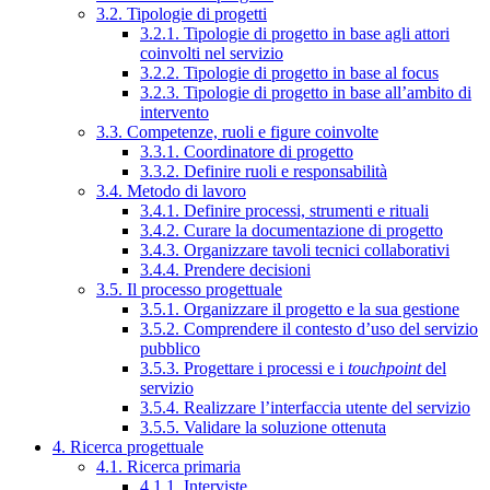
3.2. Tipologie di progetti
3.2.1. Tipologie di progetto in base agli attori
coinvolti nel servizio
3.2.2. Tipologie di progetto in base al focus
3.2.3. Tipologie di progetto in base all’ambito di
intervento
3.3. Competenze, ruoli e figure coinvolte
3.3.1. Coordinatore di progetto
3.3.2. Definire ruoli e responsabilità
3.4. Metodo di lavoro
3.4.1. Definire processi, strumenti e rituali
3.4.2. Curare la documentazione di progetto
3.4.3. Organizzare tavoli tecnici collaborativi
3.4.4. Prendere decisioni
3.5. Il processo progettuale
3.5.1. Organizzare il progetto e la sua gestione
3.5.2. Comprendere il contesto d’uso del servizio
pubblico
3.5.3. Progettare i processi e i
touchpoint
del
servizio
3.5.4. Realizzare l’interfaccia utente del servizio
3.5.5. Validare la soluzione ottenuta
4. Ricerca progettuale
4.1. Ricerca primaria
4.1.1. Interviste