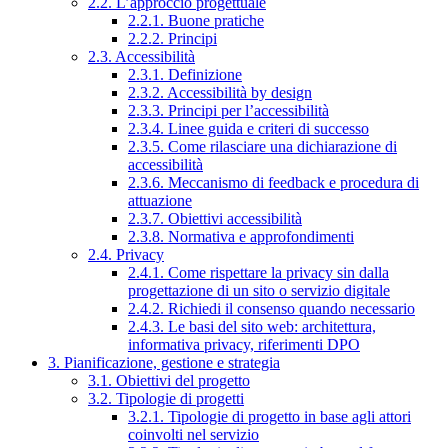
2.2. L’approccio progettuale
2.2.1. Buone pratiche
2.2.2. Principi
2.3. Accessibilità
2.3.1. Definizione
2.3.2. Accessibilità by design
2.3.3. Principi per l’accessibilità
2.3.4. Linee guida e criteri di successo
2.3.5. Come rilasciare una dichiarazione di
accessibilità
2.3.6. Meccanismo di feedback e procedura di
attuazione
2.3.7. Obiettivi accessibilità
2.3.8. Normativa e approfondimenti
2.4. Privacy
2.4.1. Come rispettare la privacy sin dalla
progettazione di un sito o servizio digitale
2.4.2. Richiedi il consenso quando necessario
2.4.3. Le basi del sito web: architettura,
informativa privacy, riferimenti DPO
3. Pianificazione, gestione e strategia
3.1. Obiettivi del progetto
3.2. Tipologie di progetti
3.2.1. Tipologie di progetto in base agli attori
coinvolti nel servizio