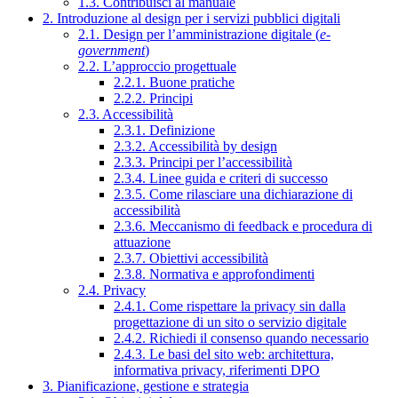
1.3. Contribuisci al manuale
2. Introduzione al design per i servizi pubblici digitali
2.1. Design per l’amministrazione digitale (
e-
government
)
2.2. L’approccio progettuale
2.2.1. Buone pratiche
2.2.2. Principi
2.3. Accessibilità
2.3.1. Definizione
2.3.2. Accessibilità by design
2.3.3. Principi per l’accessibilità
2.3.4. Linee guida e criteri di successo
2.3.5. Come rilasciare una dichiarazione di
accessibilità
2.3.6. Meccanismo di feedback e procedura di
attuazione
2.3.7. Obiettivi accessibilità
2.3.8. Normativa e approfondimenti
2.4. Privacy
2.4.1. Come rispettare la privacy sin dalla
progettazione di un sito o servizio digitale
2.4.2. Richiedi il consenso quando necessario
2.4.3. Le basi del sito web: architettura,
informativa privacy, riferimenti DPO
3. Pianificazione, gestione e strategia