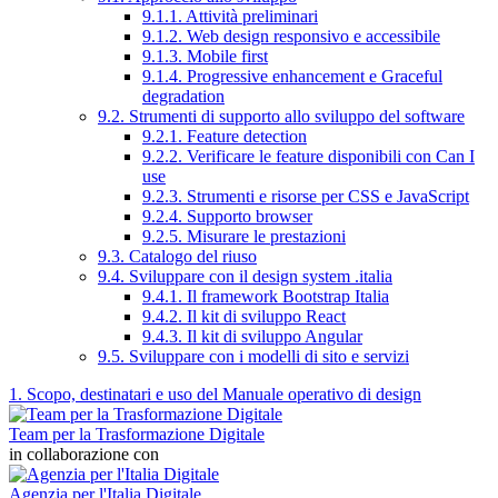
9.1.1. Attività preliminari
9.1.2. Web design responsivo e accessibile
9.1.3. Mobile first
9.1.4. Progressive enhancement e Graceful
degradation
9.2. Strumenti di supporto allo sviluppo del software
9.2.1. Feature detection
9.2.2. Verificare le feature disponibili con Can I
use
9.2.3. Strumenti e risorse per CSS e JavaScript
9.2.4. Supporto browser
9.2.5. Misurare le prestazioni
9.3. Catalogo del riuso
9.4. Sviluppare con il design system .italia
9.4.1. Il framework Bootstrap Italia
9.4.2. Il kit di sviluppo React
9.4.3. Il kit di sviluppo Angular
9.5. Sviluppare con i modelli di sito e servizi
1. Scopo, destinatari e uso del Manuale operativo di design
Team per la Trasformazione Digitale
in collaborazione con
Agenzia per l'Italia Digitale