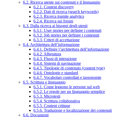
6.2. Ricerca utente sui contenuti e il linguaggio
6.2.1. Content discovery
6.2.2. Dati di ricerca (search keywords)
6.2.3. Ricerca tramite analytics
6.2.4. Ricerca sui forum
6.3. Dalla ricerca ai bisogni degli utenti
6.3.1. User stories per definire i contenuti
6.3.2. Job stories per definire i contenuti
6.3.3. Criteri di accettazione
6.4. Architettura dell’informazione
6.4.1. Definire l’architettura dell’informazione
6.4.2. Alberatura
6.4.3. Flussi di interazione
6.4.4. Sistemi di navigazione
6.4.5. Tipologie di contenuto (content type)
6.4.6. Ontologie e standard
6.4.7. Vocabolari controllati e tassonomie
6.5. Scrittura e linguaggio
6.5.1. Come leggono le persone sul web
6.5.2. Le regole per un linguaggio semplice
6.5.3. Microtesti
6.5.4. Scrittura collaborativa
6.5.5. Content critique
6.5.6. Traduzione e localizzazione dei contenuti
6.6. Documenti