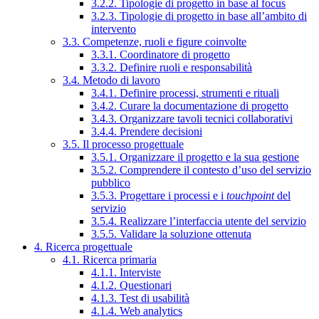
3.2.2. Tipologie di progetto in base al focus
3.2.3. Tipologie di progetto in base all’ambito di
intervento
3.3. Competenze, ruoli e figure coinvolte
3.3.1. Coordinatore di progetto
3.3.2. Definire ruoli e responsabilità
3.4. Metodo di lavoro
3.4.1. Definire processi, strumenti e rituali
3.4.2. Curare la documentazione di progetto
3.4.3. Organizzare tavoli tecnici collaborativi
3.4.4. Prendere decisioni
3.5. Il processo progettuale
3.5.1. Organizzare il progetto e la sua gestione
3.5.2. Comprendere il contesto d’uso del servizio
pubblico
3.5.3. Progettare i processi e i
touchpoint
del
servizio
3.5.4. Realizzare l’interfaccia utente del servizio
3.5.5. Validare la soluzione ottenuta
4. Ricerca progettuale
4.1. Ricerca primaria
4.1.1. Interviste
4.1.2. Questionari
4.1.3. Test di usabilità
4.1.4. Web analytics