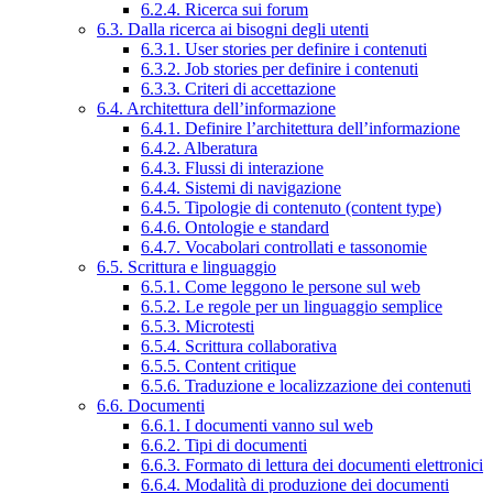
6.2.4. Ricerca sui forum
6.3. Dalla ricerca ai bisogni degli utenti
6.3.1. User stories per definire i contenuti
6.3.2. Job stories per definire i contenuti
6.3.3. Criteri di accettazione
6.4. Architettura dell’informazione
6.4.1. Definire l’architettura dell’informazione
6.4.2. Alberatura
6.4.3. Flussi di interazione
6.4.4. Sistemi di navigazione
6.4.5. Tipologie di contenuto (content type)
6.4.6. Ontologie e standard
6.4.7. Vocabolari controllati e tassonomie
6.5. Scrittura e linguaggio
6.5.1. Come leggono le persone sul web
6.5.2. Le regole per un linguaggio semplice
6.5.3. Microtesti
6.5.4. Scrittura collaborativa
6.5.5. Content critique
6.5.6. Traduzione e localizzazione dei contenuti
6.6. Documenti
6.6.1. I documenti vanno sul web
6.6.2. Tipi di documenti
6.6.3. Formato di lettura dei documenti elettronici
6.6.4. Modalità di produzione dei documenti