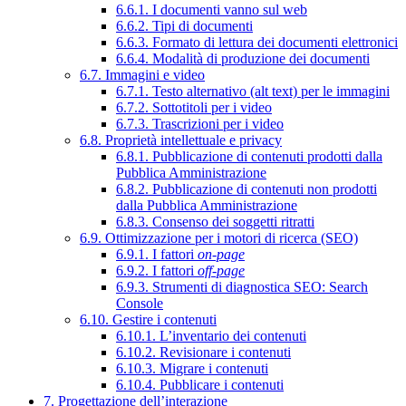
6.6.1. I documenti vanno sul web
6.6.2. Tipi di documenti
6.6.3. Formato di lettura dei documenti elettronici
6.6.4. Modalità di produzione dei documenti
6.7. Immagini e video
6.7.1. Testo alternativo (alt text) per le immagini
6.7.2. Sottotitoli per i video
6.7.3. Trascrizioni per i video
6.8. Proprietà intellettuale e privacy
6.8.1. Pubblicazione di contenuti prodotti dalla
Pubblica Amministrazione
6.8.2. Pubblicazione di contenuti non prodotti
dalla Pubblica Amministrazione
6.8.3. Consenso dei soggetti ritratti
6.9. Ottimizzazione per i motori di ricerca (SEO)
6.9.1. I fattori
on-page
6.9.2. I fattori
off-page
6.9.3. Strumenti di diagnostica SEO: Search
Console
6.10. Gestire i contenuti
6.10.1. L’inventario dei contenuti
6.10.2. Revisionare i contenuti
6.10.3. Migrare i contenuti
6.10.4. Pubblicare i contenuti
7. Progettazione dell’interazione