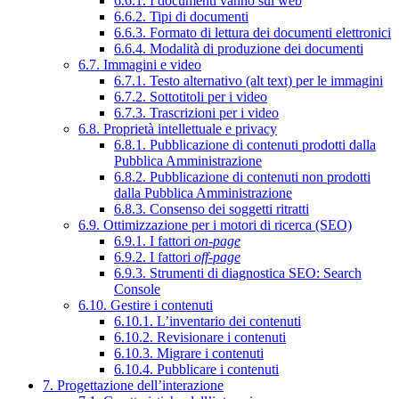
6.6.1. I documenti vanno sul web
6.6.2. Tipi di documenti
6.6.3. Formato di lettura dei documenti elettronici
6.6.4. Modalità di produzione dei documenti
6.7. Immagini e video
6.7.1. Testo alternativo (alt text) per le immagini
6.7.2. Sottotitoli per i video
6.7.3. Trascrizioni per i video
6.8. Proprietà intellettuale e privacy
6.8.1. Pubblicazione di contenuti prodotti dalla
Pubblica Amministrazione
6.8.2. Pubblicazione di contenuti non prodotti
dalla Pubblica Amministrazione
6.8.3. Consenso dei soggetti ritratti
6.9. Ottimizzazione per i motori di ricerca (SEO)
6.9.1. I fattori
on-page
6.9.2. I fattori
off-page
6.9.3. Strumenti di diagnostica SEO: Search
Console
6.10. Gestire i contenuti
6.10.1. L’inventario dei contenuti
6.10.2. Revisionare i contenuti
6.10.3. Migrare i contenuti
6.10.4. Pubblicare i contenuti
7. Progettazione dell’interazione