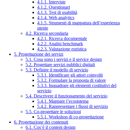
4.1.1. Interviste
4.1.2. Questionari
4.1.3. Test di usabilità
4.1.4. Web analytics
4.1.5. Strumenti di mappatura dell’esperienza
utente
4.2. Ricerca secondaria
4.2.1. Ricerca documentale
4.2.2. Analisi benchmark
4.2.3. Valutazione euristica
5. Progettazione dei servizi
5.1. Cosa sono i servizi e il service design
5.2. Progettare servizi pubblici digitali
5.3. Definire il modello di servizio
5.3.1. Identificare gli attori coinvolti
5.3.2. Formulare la proposta di valore
5.3.3. Inquadrare gli elementi costitutivi del
servizio
5.4. Descrivere il funzionamento del servizio
5.4.1. Mappare l’ecosistema
5.4.2. Rappresentare i flussi di servizio
5.5. Co-progettare le soluzioni
5.5.1. Workshop di co-progettazione
6. Progettazione dei contenuti
6.1. Cos’è il content design