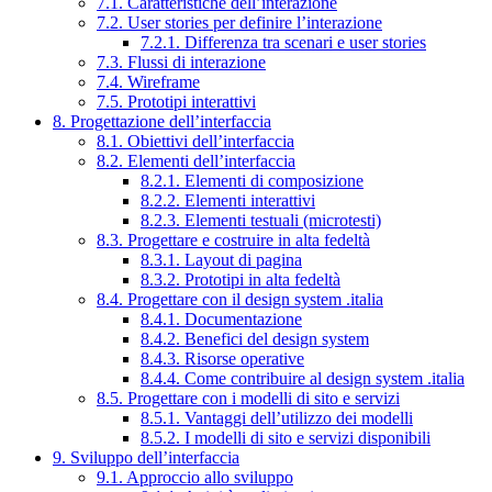
7.1. Caratteristiche dell’interazione
7.2. User stories per definire l’interazione
7.2.1. Differenza tra scenari e user stories
7.3. Flussi di interazione
7.4. Wireframe
7.5. Prototipi interattivi
8. Progettazione dell’interfaccia
8.1. Obiettivi dell’interfaccia
8.2. Elementi dell’interfaccia
8.2.1. Elementi di composizione
8.2.2. Elementi interattivi
8.2.3. Elementi testuali (microtesti)
8.3. Progettare e costruire in alta fedeltà
8.3.1. Layout di pagina
8.3.2. Prototipi in alta fedeltà
8.4. Progettare con il design system .italia
8.4.1. Documentazione
8.4.2. Benefici del design system
8.4.3. Risorse operative
8.4.4. Come contribuire al design system .italia
8.5. Progettare con i modelli di sito e servizi
8.5.1. Vantaggi dell’utilizzo dei modelli
8.5.2. I modelli di sito e servizi disponibili
9. Sviluppo dell’interfaccia
9.1. Approccio allo sviluppo