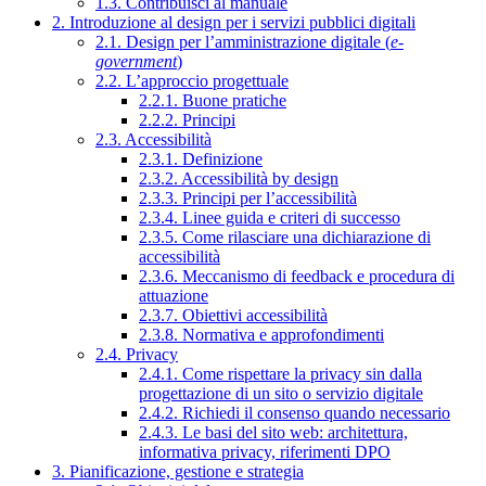
1.3. Contribuisci al manuale
2. Introduzione al design per i servizi pubblici digitali
2.1. Design per l’amministrazione digitale (
e-
government
)
2.2. L’approccio progettuale
2.2.1. Buone pratiche
2.2.2. Principi
2.3. Accessibilità
2.3.1. Definizione
2.3.2. Accessibilità by design
2.3.3. Principi per l’accessibilità
2.3.4. Linee guida e criteri di successo
2.3.5. Come rilasciare una dichiarazione di
accessibilità
2.3.6. Meccanismo di feedback e procedura di
attuazione
2.3.7. Obiettivi accessibilità
2.3.8. Normativa e approfondimenti
2.4. Privacy
2.4.1. Come rispettare la privacy sin dalla
progettazione di un sito o servizio digitale
2.4.2. Richiedi il consenso quando necessario
2.4.3. Le basi del sito web: architettura,
informativa privacy, riferimenti DPO
3. Pianificazione, gestione e strategia