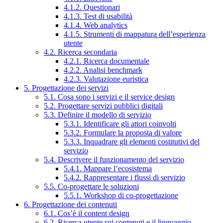
4.1.2. Questionari
4.1.3. Test di usabilità
4.1.4. Web analytics
4.1.5. Strumenti di mappatura dell’esperienza
utente
4.2. Ricerca secondaria
4.2.1. Ricerca documentale
4.2.2. Analisi benchmark
4.2.3. Valutazione euristica
5. Progettazione dei servizi
5.1. Cosa sono i servizi e il service design
5.2. Progettare servizi pubblici digitali
5.3. Definire il modello di servizio
5.3.1. Identificare gli attori coinvolti
5.3.2. Formulare la proposta di valore
5.3.3. Inquadrare gli elementi costitutivi del
servizio
5.4. Descrivere il funzionamento del servizio
5.4.1. Mappare l’ecosistema
5.4.2. Rappresentare i flussi di servizio
5.5. Co-progettare le soluzioni
5.5.1. Workshop di co-progettazione
6. Progettazione dei contenuti
6.1. Cos’è il content design
6.2. Ricerca utente sui contenuti e il linguaggio