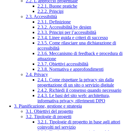
2.2. L’approccio progettuale
2.2.1. Buone pratiche
2.2.2. Principi
2.3. Accessibilità
2.3.1. Definizione
2.3.2. Accessibilità by design
2.3.3. Principi per l’accessibilità
2.3.4. Linee guida e criteri di successo
2.3.5. Come rilasciare una dichiarazione di
accessibilità
2.3.6. Meccanismo di feedback e procedura di
attuazione
2.3.7. Obiettivi accessibilità
2.3.8. Normativa e approfondimenti
2.4. Privacy
2.4.1. Come rispettare la privacy sin dalla
progettazione di un sito o servizio digitale
2.4.2. Richiedi il consenso quando necessario
2.4.3. Le basi del sito web: architettura,
informativa privacy, riferimenti DPO
3. Pianificazione, gestione e strategia
3.1. Obiettivi del progetto
3.2. Tipologie di progetti
3.2.1. Tipologie di progetto in base agli attori
coinvolti nel servizio