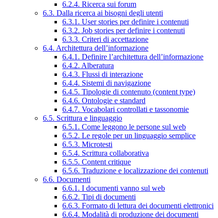
6.2.4. Ricerca sui forum
6.3. Dalla ricerca ai bisogni degli utenti
6.3.1. User stories per definire i contenuti
6.3.2. Job stories per definire i contenuti
6.3.3. Criteri di accettazione
6.4. Architettura dell’informazione
6.4.1. Definire l’architettura dell’informazione
6.4.2. Alberatura
6.4.3. Flussi di interazione
6.4.4. Sistemi di navigazione
6.4.5. Tipologie di contenuto (content type)
6.4.6. Ontologie e standard
6.4.7. Vocabolari controllati e tassonomie
6.5. Scrittura e linguaggio
6.5.1. Come leggono le persone sul web
6.5.2. Le regole per un linguaggio semplice
6.5.3. Microtesti
6.5.4. Scrittura collaborativa
6.5.5. Content critique
6.5.6. Traduzione e localizzazione dei contenuti
6.6. Documenti
6.6.1. I documenti vanno sul web
6.6.2. Tipi di documenti
6.6.3. Formato di lettura dei documenti elettronici
6.6.4. Modalità di produzione dei documenti