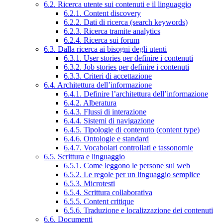
6.2. Ricerca utente sui contenuti e il linguaggio
6.2.1. Content discovery
6.2.2. Dati di ricerca (search keywords)
6.2.3. Ricerca tramite analytics
6.2.4. Ricerca sui forum
6.3. Dalla ricerca ai bisogni degli utenti
6.3.1. User stories per definire i contenuti
6.3.2. Job stories per definire i contenuti
6.3.3. Criteri di accettazione
6.4. Architettura dell’informazione
6.4.1. Definire l’architettura dell’informazione
6.4.2. Alberatura
6.4.3. Flussi di interazione
6.4.4. Sistemi di navigazione
6.4.5. Tipologie di contenuto (content type)
6.4.6. Ontologie e standard
6.4.7. Vocabolari controllati e tassonomie
6.5. Scrittura e linguaggio
6.5.1. Come leggono le persone sul web
6.5.2. Le regole per un linguaggio semplice
6.5.3. Microtesti
6.5.4. Scrittura collaborativa
6.5.5. Content critique
6.5.6. Traduzione e localizzazione dei contenuti
6.6. Documenti