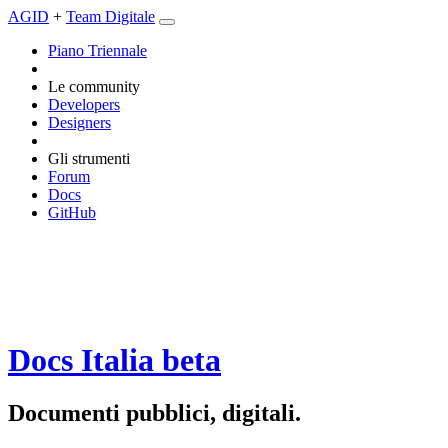
AGID
+
Team Digitale
Piano Triennale
Le community
Developers
Designers
Gli strumenti
Forum
Docs
GitHub
Docs Italia
beta
Documenti pubblici, digitali.