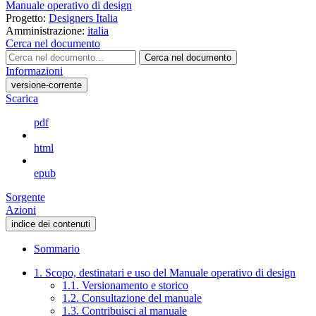
Manuale operativo di design
Progetto:
Designers Italia
Amministrazione:
italia
Cerca nel documento
Cerca nel documento
Informazioni
versione-corrente
Scarica
pdf
html
epub
Sorgente
Azioni
indice dei contenuti
Sommario
1. Scopo, destinatari e uso del Manuale operativo di design
1.1. Versionamento e storico
1.2. Consultazione del manuale
1.3. Contribuisci al manuale