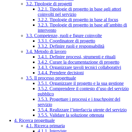
3.2. Tipologie di progetti
3.2.1. Tipologie di progetto in base agli attori
coinvolti nel servizio
3.2.2. Tipologie di progetto in base al focus
3.2.3. Tipologie di progetto in base all’ambito di
intervento
3.3. Competenze, ruoli e figure coinvolte
3.3.1. Coordinatore di progetto
3.3.2. Definire ruoli e responsabilità
3.4. Metodo di lavoro
3.4.1. Definire processi, strumenti e rituali
3.4.2. Curare la documentazione di progetto
3.4.3. Organizzare tavoli tecnici collaborativi
3.4.4. Prendere decisioni
3.5. Il processo progettuale
3.5.1. Organizzare il progetto e la sua gestione
3.5.2. Comprendere il contesto d’uso del servizio
pubblico
3.5.3. Progettare i processi e i
touchpoint
del
servizio
3.5.4. Realizzare l’interfaccia utente del servizio
3.5.5. Validare la soluzione ottenuta
4. Ricerca progettuale
4.1. Ricerca primaria
4.1.1. Interviste