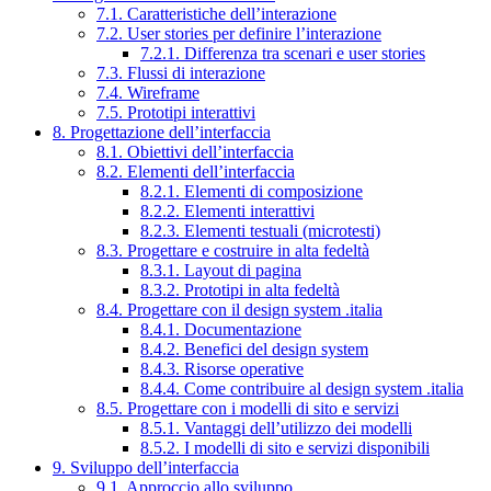
7.1. Caratteristiche dell’interazione
7.2. User stories per definire l’interazione
7.2.1. Differenza tra scenari e user stories
7.3. Flussi di interazione
7.4. Wireframe
7.5. Prototipi interattivi
8. Progettazione dell’interfaccia
8.1. Obiettivi dell’interfaccia
8.2. Elementi dell’interfaccia
8.2.1. Elementi di composizione
8.2.2. Elementi interattivi
8.2.3. Elementi testuali (microtesti)
8.3. Progettare e costruire in alta fedeltà
8.3.1. Layout di pagina
8.3.2. Prototipi in alta fedeltà
8.4. Progettare con il design system .italia
8.4.1. Documentazione
8.4.2. Benefici del design system
8.4.3. Risorse operative
8.4.4. Come contribuire al design system .italia
8.5. Progettare con i modelli di sito e servizi
8.5.1. Vantaggi dell’utilizzo dei modelli
8.5.2. I modelli di sito e servizi disponibili
9. Sviluppo dell’interfaccia
9.1. Approccio allo sviluppo