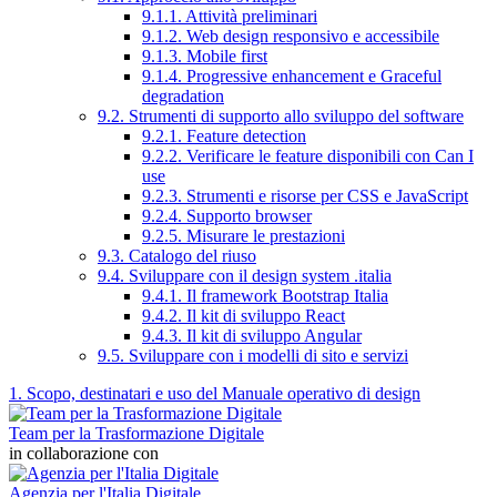
9.1.1. Attività preliminari
9.1.2. Web design responsivo e accessibile
9.1.3. Mobile first
9.1.4. Progressive enhancement e Graceful
degradation
9.2. Strumenti di supporto allo sviluppo del software
9.2.1. Feature detection
9.2.2. Verificare le feature disponibili con Can I
use
9.2.3. Strumenti e risorse per CSS e JavaScript
9.2.4. Supporto browser
9.2.5. Misurare le prestazioni
9.3. Catalogo del riuso
9.4. Sviluppare con il design system .italia
9.4.1. Il framework Bootstrap Italia
9.4.2. Il kit di sviluppo React
9.4.3. Il kit di sviluppo Angular
9.5. Sviluppare con i modelli di sito e servizi
1. Scopo, destinatari e uso del Manuale operativo di design
Team per la Trasformazione Digitale
in collaborazione con
Agenzia per l'Italia Digitale