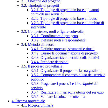
3.1. Obiettivi del progetto
3.2. Tipologie di progetti
3.2.1. Tipologie di progetto in base agli attori
coinvolti nel servizio
3.2.2. Tipologie di progetto in base al focus
3.2.3. Tipologie di progetto in base all’ambito di
intervento
3.3. Competenze, ruoli e figure coinvolte
3.3.1. Coordinatore di progetto
3.3.2. Definire ruoli e responsabilità
3.4. Metodo di lavoro
3.4.1. Definire processi, strumenti e rituali
3.4.2. Curare la documentazione di progetto
3.4.3. Organizzare tavoli tecnici collaborativi
3.4.4. Prendere decisioni
3.5. Il processo progettuale
3.5.1. Organizzare il progetto e la sua gestione
3.5.2. Comprendere il contesto d’uso del servizio
pubblico
3.5.3. Progettare i processi e i
touchpoint
del
servizio
3.5.4. Realizzare l’interfaccia utente del servizio
3.5.5. Validare la soluzione ottenuta
4. Ricerca progettuale
4.1. Ricerca primaria