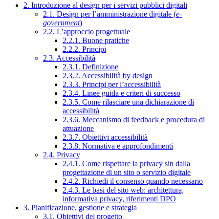
2. Introduzione al design per i servizi pubblici digitali
2.1. Design per l’amministrazione digitale (
e-
government
)
2.2. L’approccio progettuale
2.2.1. Buone pratiche
2.2.2. Principi
2.3. Accessibilità
2.3.1. Definizione
2.3.2. Accessibilità by design
2.3.3. Principi per l’accessibilità
2.3.4. Linee guida e criteri di successo
2.3.5. Come rilasciare una dichiarazione di
accessibilità
2.3.6. Meccanismo di feedback e procedura di
attuazione
2.3.7. Obiettivi accessibilità
2.3.8. Normativa e approfondimenti
2.4. Privacy
2.4.1. Come rispettare la privacy sin dalla
progettazione di un sito o servizio digitale
2.4.2. Richiedi il consenso quando necessario
2.4.3. Le basi del sito web: architettura,
informativa privacy, riferimenti DPO
3. Pianificazione, gestione e strategia
3.1. Obiettivi del progetto