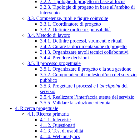
3.2.2. Tipologie di progetto in base al focus
3.2.3. Tipologie di progetto in base all’ambito di
intervento
3.3. Competenze, ruoli e figure coinvolte
3.3.1. Coordinatore di progetto
3.3.2. Definire ruoli e responsabilità
3.4. Metodo di lavoro
3.4.1. Definire processi, strumenti e rituali
3.4.2. Curare la documentazione di progetto
3.4.3. Organizzare tavoli tecnici collaborativi
3.4.4. Prendere decisioni
3.5. Il processo progettuale
3.5.1. Organizzare il progetto e la sua gestione
3.5.2. Comprendere il contesto d’uso del servizio
pubblico
3.5.3. Progettare i processi e i
touchpoint
del
servizio
3.5.4. Realizzare l’interfaccia utente del servizio
3.5.5. Validare la soluzione ottenuta
4. Ricerca progettuale
4.1. Ricerca primaria
4.1.1. Interviste
4.1.2. Questionari
4.1.3. Test di usabilità
4.1.4. Web analytics