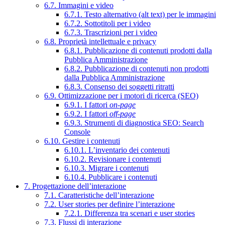
6.7. Immagini e video
6.7.1. Testo alternativo (alt text) per le immagini
6.7.2. Sottotitoli per i video
6.7.3. Trascrizioni per i video
6.8. Proprietà intellettuale e privacy
6.8.1. Pubblicazione di contenuti prodotti dalla
Pubblica Amministrazione
6.8.2. Pubblicazione di contenuti non prodotti
dalla Pubblica Amministrazione
6.8.3. Consenso dei soggetti ritratti
6.9. Ottimizzazione per i motori di ricerca (SEO)
6.9.1. I fattori
on-page
6.9.2. I fattori
off-page
6.9.3. Strumenti di diagnostica SEO: Search
Console
6.10. Gestire i contenuti
6.10.1. L’inventario dei contenuti
6.10.2. Revisionare i contenuti
6.10.3. Migrare i contenuti
6.10.4. Pubblicare i contenuti
7. Progettazione dell’interazione
7.1. Caratteristiche dell’interazione
7.2. User stories per definire l’interazione
7.2.1. Differenza tra scenari e user stories
7.3. Flussi di interazione