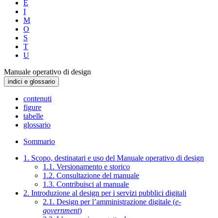
E
I
M
O
S
T
U
Manuale operativo di design
indici e glossario
contenuti
figure
tabelle
glossario
Sommario
1. Scopo, destinatari e uso del Manuale operativo di design
1.1. Versionamento e storico
1.2. Consultazione del manuale
1.3. Contribuisci al manuale
2. Introduzione al design per i servizi pubblici digitali
2.1. Design per l’amministrazione digitale (
e-
government
)