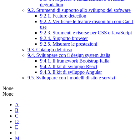
degradation
9.2. Strumenti di supporto allo sviluppo del software
9.2.1. Feature detection
9.2.2. Verificare le feature disponibili con Can I
use
9.2.3. Strumenti e risorse per CSS e JavaScript
9.2.4. Supporto browser
9.2.5. Misurare le prestazioni
9.3. Catalogo del riuso
9.4. Sviluppare con il design system .italia
9.4.1. Il framework Bootstrap Italia
9.4.2. Il kit di sviluppo React
9.4.3. Il kit di sviluppo Angular
9.5. Sviluppare con i modelli di sito e servizi
None
None
A
B
C
D
E
I
M