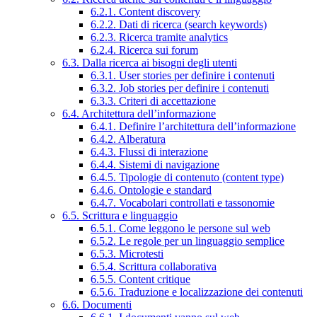
6.2.1. Content discovery
6.2.2. Dati di ricerca (search keywords)
6.2.3. Ricerca tramite analytics
6.2.4. Ricerca sui forum
6.3. Dalla ricerca ai bisogni degli utenti
6.3.1. User stories per definire i contenuti
6.3.2. Job stories per definire i contenuti
6.3.3. Criteri di accettazione
6.4. Architettura dell’informazione
6.4.1. Definire l’architettura dell’informazione
6.4.2. Alberatura
6.4.3. Flussi di interazione
6.4.4. Sistemi di navigazione
6.4.5. Tipologie di contenuto (content type)
6.4.6. Ontologie e standard
6.4.7. Vocabolari controllati e tassonomie
6.5. Scrittura e linguaggio
6.5.1. Come leggono le persone sul web
6.5.2. Le regole per un linguaggio semplice
6.5.3. Microtesti
6.5.4. Scrittura collaborativa
6.5.5. Content critique
6.5.6. Traduzione e localizzazione dei contenuti
6.6. Documenti