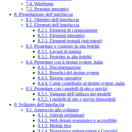
7.4. Wireframe
7.5. Prototipi interattivi
8. Progettazione dell’interfaccia
8.1. Obiettivi dell’interfaccia
8.2. Elementi dell’interfaccia
8.2.1. Elementi di composizione
8.2.2. Elementi interattivi
8.2.3. Elementi testuali (microtesti)
8.3. Progettare e costruire in alta fedeltà
8.3.1. Layout di pagina
8.3.2. Prototipi in alta fedeltà
8.4. Progettare con il design system .italia
8.4.1. Documentazione
8.4.2. Benefici del design system
8.4.3. Risorse operative
8.4.4. Come contribuire al design system .italia
8.5. Progettare con i modelli di sito e servizi
8.5.1. Vantaggi dell’utilizzo dei modelli
8.5.2. I modelli di sito e servizi disponibili
9. Sviluppo dell’interfaccia
9.1. Approccio allo sviluppo
9.1.1. Attività preliminari
9.1.2. Web design responsivo e accessibile
9.1.3. Mobile first
9.1.4. Progressive enhancement e Graceful