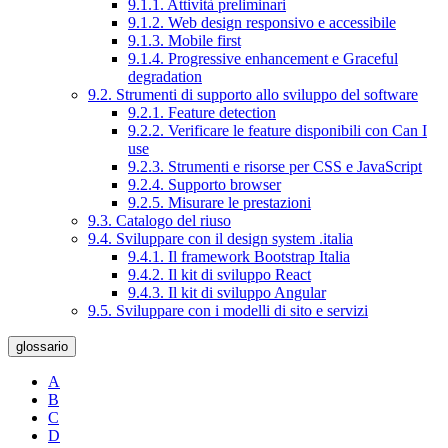
9.1.1. Attività preliminari
9.1.2. Web design responsivo e accessibile
9.1.3. Mobile first
9.1.4. Progressive enhancement e Graceful
degradation
9.2. Strumenti di supporto allo sviluppo del software
9.2.1. Feature detection
9.2.2. Verificare le feature disponibili con Can I
use
9.2.3. Strumenti e risorse per CSS e JavaScript
9.2.4. Supporto browser
9.2.5. Misurare le prestazioni
9.3. Catalogo del riuso
9.4. Sviluppare con il design system .italia
9.4.1. Il framework Bootstrap Italia
9.4.2. Il kit di sviluppo React
9.4.3. Il kit di sviluppo Angular
9.5. Sviluppare con i modelli di sito e servizi
glossario
A
B
C
D