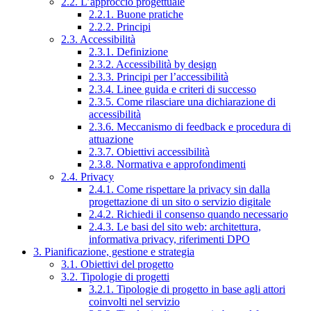
2.2. L’approccio progettuale
2.2.1. Buone pratiche
2.2.2. Principi
2.3. Accessibilità
2.3.1. Definizione
2.3.2. Accessibilità by design
2.3.3. Principi per l’accessibilità
2.3.4. Linee guida e criteri di successo
2.3.5. Come rilasciare una dichiarazione di
accessibilità
2.3.6. Meccanismo di feedback e procedura di
attuazione
2.3.7. Obiettivi accessibilità
2.3.8. Normativa e approfondimenti
2.4. Privacy
2.4.1. Come rispettare la privacy sin dalla
progettazione di un sito o servizio digitale
2.4.2. Richiedi il consenso quando necessario
2.4.3. Le basi del sito web: architettura,
informativa privacy, riferimenti DPO
3. Pianificazione, gestione e strategia
3.1. Obiettivi del progetto
3.2. Tipologie di progetti
3.2.1. Tipologie di progetto in base agli attori
coinvolti nel servizio