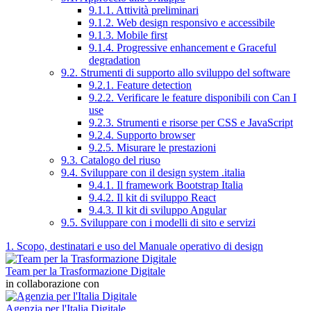
9.1.1. Attività preliminari
9.1.2. Web design responsivo e accessibile
9.1.3. Mobile first
9.1.4. Progressive enhancement e Graceful
degradation
9.2. Strumenti di supporto allo sviluppo del software
9.2.1. Feature detection
9.2.2. Verificare le feature disponibili con Can I
use
9.2.3. Strumenti e risorse per CSS e JavaScript
9.2.4. Supporto browser
9.2.5. Misurare le prestazioni
9.3. Catalogo del riuso
9.4. Sviluppare con il design system .italia
9.4.1. Il framework Bootstrap Italia
9.4.2. Il kit di sviluppo React
9.4.3. Il kit di sviluppo Angular
9.5. Sviluppare con i modelli di sito e servizi
1. Scopo, destinatari e uso del Manuale operativo di design
Team per la Trasformazione Digitale
in collaborazione con
Agenzia per l'Italia Digitale