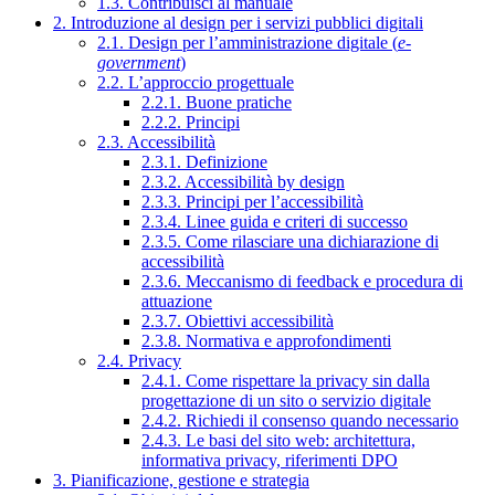
1.3. Contribuisci al manuale
2. Introduzione al design per i servizi pubblici digitali
2.1. Design per l’amministrazione digitale (
e-
government
)
2.2. L’approccio progettuale
2.2.1. Buone pratiche
2.2.2. Principi
2.3. Accessibilità
2.3.1. Definizione
2.3.2. Accessibilità by design
2.3.3. Principi per l’accessibilità
2.3.4. Linee guida e criteri di successo
2.3.5. Come rilasciare una dichiarazione di
accessibilità
2.3.6. Meccanismo di feedback e procedura di
attuazione
2.3.7. Obiettivi accessibilità
2.3.8. Normativa e approfondimenti
2.4. Privacy
2.4.1. Come rispettare la privacy sin dalla
progettazione di un sito o servizio digitale
2.4.2. Richiedi il consenso quando necessario
2.4.3. Le basi del sito web: architettura,
informativa privacy, riferimenti DPO
3. Pianificazione, gestione e strategia