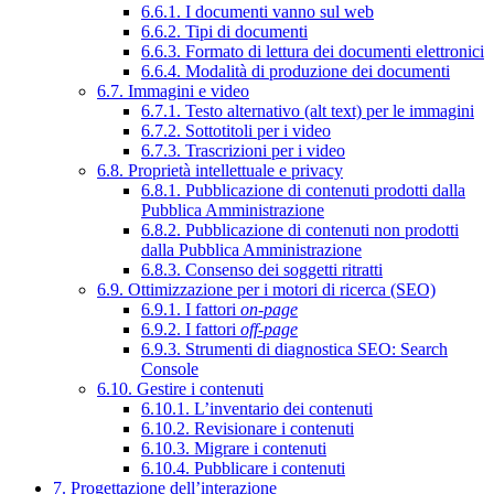
6.6.1. I documenti vanno sul web
6.6.2. Tipi di documenti
6.6.3. Formato di lettura dei documenti elettronici
6.6.4. Modalità di produzione dei documenti
6.7. Immagini e video
6.7.1. Testo alternativo (alt text) per le immagini
6.7.2. Sottotitoli per i video
6.7.3. Trascrizioni per i video
6.8. Proprietà intellettuale e privacy
6.8.1. Pubblicazione di contenuti prodotti dalla
Pubblica Amministrazione
6.8.2. Pubblicazione di contenuti non prodotti
dalla Pubblica Amministrazione
6.8.3. Consenso dei soggetti ritratti
6.9. Ottimizzazione per i motori di ricerca (SEO)
6.9.1. I fattori
on-page
6.9.2. I fattori
off-page
6.9.3. Strumenti di diagnostica SEO: Search
Console
6.10. Gestire i contenuti
6.10.1. L’inventario dei contenuti
6.10.2. Revisionare i contenuti
6.10.3. Migrare i contenuti
6.10.4. Pubblicare i contenuti
7. Progettazione dell’interazione