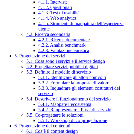
4.1.1. Interviste
4.1.2. Questionari
4.1.3. Test di usabilità
4.1.4. Web analytics
4.1.5. Strumenti di mappatura dell’esperienza
utente
4.2. Ricerca secondaria
4.2.1. Ricerca documentale
4.2.2. Analisi benchmark
4.2.3. Valutazione euristica
5. Progettazione dei servizi
5.1. Cosa sono i servizi e il service design
5.2. Progettare servizi pubblici digitali
5.3. Definire il modello di servizio
5.3.1. Identificare gli attori coinvolti
5.3.2. Formulare la proposta di valore
5.3.3. Inquadrare gli elementi costitutivi del
servizio
5.4. Descrivere il funzionamento del servizio
5.4.1. Mappare l’ecosistema
5.4.2. Rappresentare i flussi di servizio
5.5. Co-progettare le soluzioni
5.5.1. Workshop di co-progettazione
6. Progettazione dei contenuti
6.1. Cos’è il content design