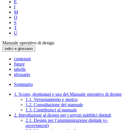
E
I
M
O
S
T
U
Manuale operativo di design
indici e glossario
contenuti
figure
tabelle
glossario
Sommario
1. Scopo, destinatari e uso del Manuale operativo di design
1.1. Versionamento e storico
1.2. Consultazione del manuale
1.3. Contribuisci al manuale
2. Introduzione al design per i servizi pubblici digitali
2.1. Design per l’amministrazione digitale (
e-
government
)