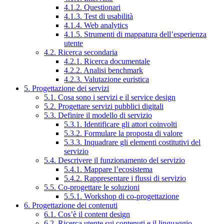
4.1.2. Questionari
4.1.3. Test di usabilità
4.1.4. Web analytics
4.1.5. Strumenti di mappatura dell’esperienza
utente
4.2. Ricerca secondaria
4.2.1. Ricerca documentale
4.2.2. Analisi benchmark
4.2.3. Valutazione euristica
5. Progettazione dei servizi
5.1. Cosa sono i servizi e il service design
5.2. Progettare servizi pubblici digitali
5.3. Definire il modello di servizio
5.3.1. Identificare gli attori coinvolti
5.3.2. Formulare la proposta di valore
5.3.3. Inquadrare gli elementi costitutivi del
servizio
5.4. Descrivere il funzionamento del servizio
5.4.1. Mappare l’ecosistema
5.4.2. Rappresentare i flussi di servizio
5.5. Co-progettare le soluzioni
5.5.1. Workshop di co-progettazione
6. Progettazione dei contenuti
6.1. Cos’è il content design
6.2. Ricerca utente sui contenuti e il linguaggio