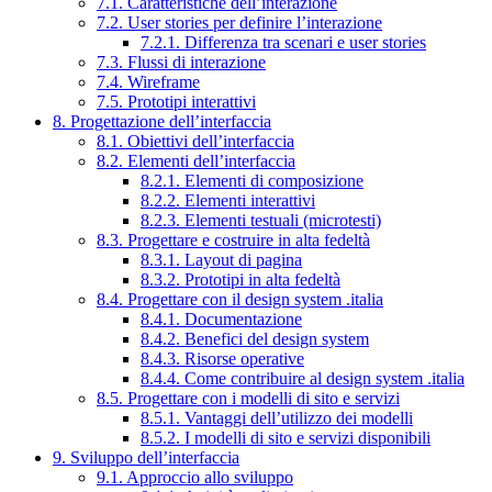
7.1. Caratteristiche dell’interazione
7.2. User stories per definire l’interazione
7.2.1. Differenza tra scenari e user stories
7.3. Flussi di interazione
7.4. Wireframe
7.5. Prototipi interattivi
8. Progettazione dell’interfaccia
8.1. Obiettivi dell’interfaccia
8.2. Elementi dell’interfaccia
8.2.1. Elementi di composizione
8.2.2. Elementi interattivi
8.2.3. Elementi testuali (microtesti)
8.3. Progettare e costruire in alta fedeltà
8.3.1. Layout di pagina
8.3.2. Prototipi in alta fedeltà
8.4. Progettare con il design system .italia
8.4.1. Documentazione
8.4.2. Benefici del design system
8.4.3. Risorse operative
8.4.4. Come contribuire al design system .italia
8.5. Progettare con i modelli di sito e servizi
8.5.1. Vantaggi dell’utilizzo dei modelli
8.5.2. I modelli di sito e servizi disponibili
9. Sviluppo dell’interfaccia
9.1. Approccio allo sviluppo