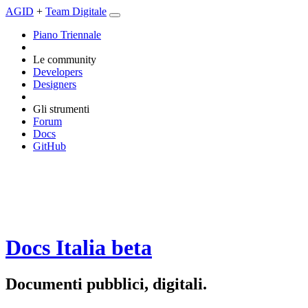
AGID
+
Team Digitale
Piano Triennale
Le community
Developers
Designers
Gli strumenti
Forum
Docs
GitHub
Docs Italia
beta
Documenti pubblici, digitali.