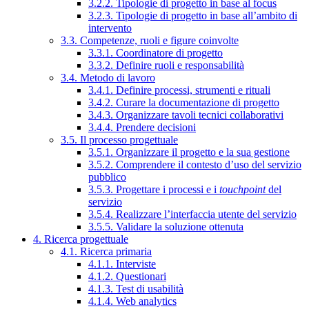
3.2.2. Tipologie di progetto in base al focus
3.2.3. Tipologie di progetto in base all’ambito di
intervento
3.3. Competenze, ruoli e figure coinvolte
3.3.1. Coordinatore di progetto
3.3.2. Definire ruoli e responsabilità
3.4. Metodo di lavoro
3.4.1. Definire processi, strumenti e rituali
3.4.2. Curare la documentazione di progetto
3.4.3. Organizzare tavoli tecnici collaborativi
3.4.4. Prendere decisioni
3.5. Il processo progettuale
3.5.1. Organizzare il progetto e la sua gestione
3.5.2. Comprendere il contesto d’uso del servizio
pubblico
3.5.3. Progettare i processi e i
touchpoint
del
servizio
3.5.4. Realizzare l’interfaccia utente del servizio
3.5.5. Validare la soluzione ottenuta
4. Ricerca progettuale
4.1. Ricerca primaria
4.1.1. Interviste
4.1.2. Questionari
4.1.3. Test di usabilità
4.1.4. Web analytics