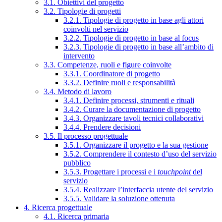
3.1. Obiettivi del progetto
3.2. Tipologie di progetti
3.2.1. Tipologie di progetto in base agli attori
coinvolti nel servizio
3.2.2. Tipologie di progetto in base al focus
3.2.3. Tipologie di progetto in base all’ambito di
intervento
3.3. Competenze, ruoli e figure coinvolte
3.3.1. Coordinatore di progetto
3.3.2. Definire ruoli e responsabilità
3.4. Metodo di lavoro
3.4.1. Definire processi, strumenti e rituali
3.4.2. Curare la documentazione di progetto
3.4.3. Organizzare tavoli tecnici collaborativi
3.4.4. Prendere decisioni
3.5. Il processo progettuale
3.5.1. Organizzare il progetto e la sua gestione
3.5.2. Comprendere il contesto d’uso del servizio
pubblico
3.5.3. Progettare i processi e i
touchpoint
del
servizio
3.5.4. Realizzare l’interfaccia utente del servizio
3.5.5. Validare la soluzione ottenuta
4. Ricerca progettuale
4.1. Ricerca primaria