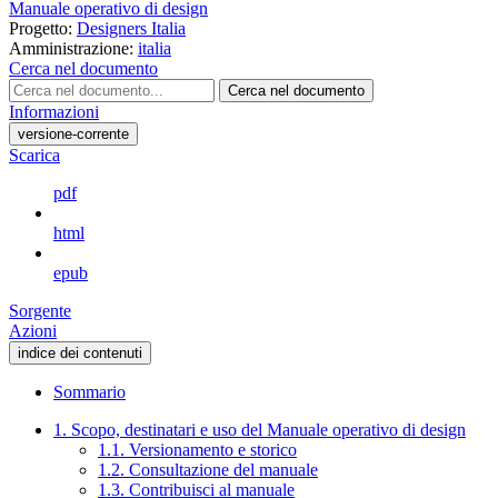
Manuale operativo di design
Progetto:
Designers Italia
Amministrazione:
italia
Cerca nel documento
Cerca nel documento
Informazioni
versione-corrente
Scarica
pdf
html
epub
Sorgente
Azioni
indice dei contenuti
Sommario
1. Scopo, destinatari e uso del Manuale operativo di design
1.1. Versionamento e storico
1.2. Consultazione del manuale
1.3. Contribuisci al manuale