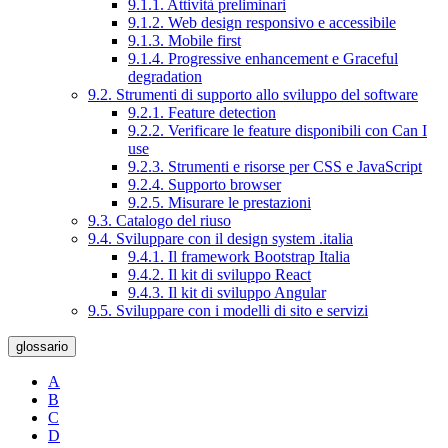
9.1.1. Attività preliminari
9.1.2. Web design responsivo e accessibile
9.1.3. Mobile first
9.1.4. Progressive enhancement e Graceful
degradation
9.2. Strumenti di supporto allo sviluppo del software
9.2.1. Feature detection
9.2.2. Verificare le feature disponibili con Can I
use
9.2.3. Strumenti e risorse per CSS e JavaScript
9.2.4. Supporto browser
9.2.5. Misurare le prestazioni
9.3. Catalogo del riuso
9.4. Sviluppare con il design system .italia
9.4.1. Il framework Bootstrap Italia
9.4.2. Il kit di sviluppo React
9.4.3. Il kit di sviluppo Angular
9.5. Sviluppare con i modelli di sito e servizi
glossario
A
B
C
D