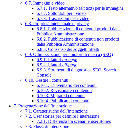
6.7. Immagini e video
6.7.1. Testo alternativo (alt text) per le immagini
6.7.2. Sottotitoli per i video
6.7.3. Trascrizioni per i video
6.8. Proprietà intellettuale e privacy
6.8.1. Pubblicazione di contenuti prodotti dalla
Pubblica Amministrazione
6.8.2. Pubblicazione di contenuti non prodotti
dalla Pubblica Amministrazione
6.8.3. Consenso dei soggetti ritratti
6.9. Ottimizzazione per i motori di ricerca (SEO)
6.9.1. I fattori
on-page
6.9.2. I fattori
off-page
6.9.3. Strumenti di diagnostica SEO: Search
Console
6.10. Gestire i contenuti
6.10.1. L’inventario dei contenuti
6.10.2. Revisionare i contenuti
6.10.3. Migrare i contenuti
6.10.4. Pubblicare i contenuti
7. Progettazione dell’interazione
7.1. Caratteristiche dell’interazione
7.2. User stories per definire l’interazione
7.2.1. Differenza tra scenari e user stories
7.3. Flussi di interazione