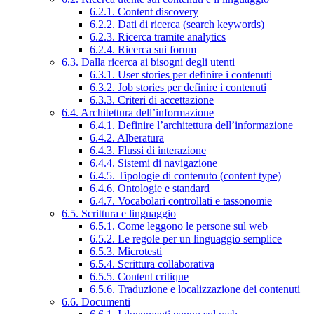
6.2.1. Content discovery
6.2.2. Dati di ricerca (search keywords)
6.2.3. Ricerca tramite analytics
6.2.4. Ricerca sui forum
6.3. Dalla ricerca ai bisogni degli utenti
6.3.1. User stories per definire i contenuti
6.3.2. Job stories per definire i contenuti
6.3.3. Criteri di accettazione
6.4. Architettura dell’informazione
6.4.1. Definire l’architettura dell’informazione
6.4.2. Alberatura
6.4.3. Flussi di interazione
6.4.4. Sistemi di navigazione
6.4.5. Tipologie di contenuto (content type)
6.4.6. Ontologie e standard
6.4.7. Vocabolari controllati e tassonomie
6.5. Scrittura e linguaggio
6.5.1. Come leggono le persone sul web
6.5.2. Le regole per un linguaggio semplice
6.5.3. Microtesti
6.5.4. Scrittura collaborativa
6.5.5. Content critique
6.5.6. Traduzione e localizzazione dei contenuti
6.6. Documenti