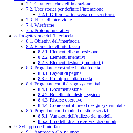
7.1. Caratteristiche dell’interazione
7.2. User stories per definire l’interazione
7.2.1. Differenza tra scenari e user stories
7.3. Flussi di interazione
7.4. Wireframe
7.5. Prototipi interattivi
8. Progettazione dell’interfaccia
8.1. Obiettivi dell’interfaccia
8.2. Elementi dell’interfaccia
8.2.1. Elementi di composizione
8.2.2. Elementi interattivi
8.2.3. Elementi testuali (microtesti)
8.3. Progettare e costruire in alta fedeltà
8.3.1. Layout di pagina
8.3.2. Prototipi in alta fedeltà
8.4. Progettare con il design system .italia
8.4.1. Documentazione
8.4.2. Benefici del design system
8.4.3. Risorse operative
8.4.4. Come contribuire al design system .italia
8.5. Progettare con i modelli di sito e servizi
8.5.1. Vantaggi dell’utilizzo dei modelli
8.5.2. I modelli di sito e servizi disponibili
9. Sviluppo dell’interfaccia
9.1. Approccio allo sviluppo