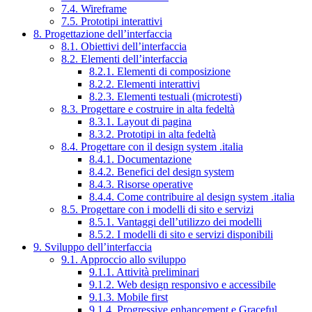
7.4. Wireframe
7.5. Prototipi interattivi
8. Progettazione dell’interfaccia
8.1. Obiettivi dell’interfaccia
8.2. Elementi dell’interfaccia
8.2.1. Elementi di composizione
8.2.2. Elementi interattivi
8.2.3. Elementi testuali (microtesti)
8.3. Progettare e costruire in alta fedeltà
8.3.1. Layout di pagina
8.3.2. Prototipi in alta fedeltà
8.4. Progettare con il design system .italia
8.4.1. Documentazione
8.4.2. Benefici del design system
8.4.3. Risorse operative
8.4.4. Come contribuire al design system .italia
8.5. Progettare con i modelli di sito e servizi
8.5.1. Vantaggi dell’utilizzo dei modelli
8.5.2. I modelli di sito e servizi disponibili
9. Sviluppo dell’interfaccia
9.1. Approccio allo sviluppo
9.1.1. Attività preliminari
9.1.2. Web design responsivo e accessibile
9.1.3. Mobile first
9.1.4. Progressive enhancement e Graceful