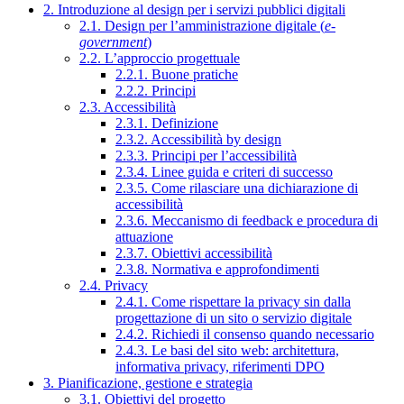
2. Introduzione al design per i servizi pubblici digitali
2.1. Design per l’amministrazione digitale (
e-
government
)
2.2. L’approccio progettuale
2.2.1. Buone pratiche
2.2.2. Principi
2.3. Accessibilità
2.3.1. Definizione
2.3.2. Accessibilità by design
2.3.3. Principi per l’accessibilità
2.3.4. Linee guida e criteri di successo
2.3.5. Come rilasciare una dichiarazione di
accessibilità
2.3.6. Meccanismo di feedback e procedura di
attuazione
2.3.7. Obiettivi accessibilità
2.3.8. Normativa e approfondimenti
2.4. Privacy
2.4.1. Come rispettare la privacy sin dalla
progettazione di un sito o servizio digitale
2.4.2. Richiedi il consenso quando necessario
2.4.3. Le basi del sito web: architettura,
informativa privacy, riferimenti DPO
3. Pianificazione, gestione e strategia
3.1. Obiettivi del progetto