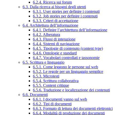
6.2.4. Ricerca sui forum
6.3. Dalla ricerca ai bisogni degli utenti
6.3.1. User stories per definire i contenuti
6.3.2. Job stories per definire i contenuti
6.3.3. Criteri di accettazione
6.4. Architettura dell’informazione
6.4.1. Definire l’architettura dell’informazione
6.4.2. Alberatura
6.4.3. Flussi di interazione
6.4.4. Sistemi di navigazione
6.4.5. Tipologie di contenuto (content type)
6.4.6. Ontologie e standard
6.4.7. Vocabolari controllati e tassonomie
6.5. Scrittura e linguaggio
6.5.1. Come leggono le persone sul web
6.5.2. Le regole per un linguaggio semplice
6.5.3. Microtesti
6.5.4. Scrittura collaborativa
6.5.5. Content critique
6.5.6. Traduzione e localizzazione dei contenuti
6.6. Documenti
6.6.1. I documenti vanno sul web
6.6.2. Tipi di documenti
6.6.3. Formato di lettura dei documenti elettronici
6.6.4. Modalità di produzione dei documenti