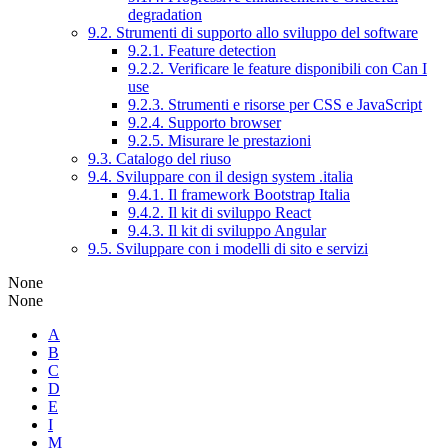
degradation
9.2. Strumenti di supporto allo sviluppo del software
9.2.1. Feature detection
9.2.2. Verificare le feature disponibili con Can I
use
9.2.3. Strumenti e risorse per CSS e JavaScript
9.2.4. Supporto browser
9.2.5. Misurare le prestazioni
9.3. Catalogo del riuso
9.4. Sviluppare con il design system .italia
9.4.1. Il framework Bootstrap Italia
9.4.2. Il kit di sviluppo React
9.4.3. Il kit di sviluppo Angular
9.5. Sviluppare con i modelli di sito e servizi
None
None
A
B
C
D
E
I
M