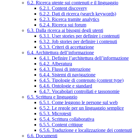
6.2. Ricerca utente sui contenuti e il linguaggio
6.2.1. Content discovery
6.2.2. Dati di ricerca (search keywords)
6.2.3. Ricerca tramite analytics
6.2.4. Ricerca sui forum
6.3. Dalla ricerca ai bisogni degli utenti
6.3.1. User stories per definire i contenuti
6.3.2. Job stories per definire i contenuti
6.3.3. Criteri di accettazione
6.4. Architettura dell’informazione
6.4.1. Definire l’architettura dell’informazione
6.4.2. Alberatura
6.4.3. Flussi di interazione
6.4.4. Sistemi di navigazione
6.4.5. Tipologie di contenuto (content type)
6.4.6. Ontologie e standard
6.4.7. Vocabolari controllati e tassonomie
6.5. Scrittura e linguaggio
6.5.1. Come leggono le persone sul web
6.5.2. Le regole per un linguaggio semplice
6.5.3. Microtesti
6.5.4. Scrittura collaborativa
6.5.5. Content critique
6.5.6. Traduzione e localizzazione dei contenuti
6.6. Documenti