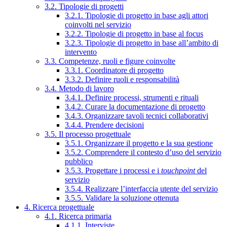
3.2. Tipologie di progetti
3.2.1. Tipologie di progetto in base agli attori
coinvolti nel servizio
3.2.2. Tipologie di progetto in base al focus
3.2.3. Tipologie di progetto in base all’ambito di
intervento
3.3. Competenze, ruoli e figure coinvolte
3.3.1. Coordinatore di progetto
3.3.2. Definire ruoli e responsabilità
3.4. Metodo di lavoro
3.4.1. Definire processi, strumenti e rituali
3.4.2. Curare la documentazione di progetto
3.4.3. Organizzare tavoli tecnici collaborativi
3.4.4. Prendere decisioni
3.5. Il processo progettuale
3.5.1. Organizzare il progetto e la sua gestione
3.5.2. Comprendere il contesto d’uso del servizio
pubblico
3.5.3. Progettare i processi e i
touchpoint
del
servizio
3.5.4. Realizzare l’interfaccia utente del servizio
3.5.5. Validare la soluzione ottenuta
4. Ricerca progettuale
4.1. Ricerca primaria
4.1.1. Interviste