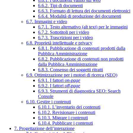
6.6.1. I documenti vanno sul web
6.6.2. Tipi di documenti
6.6.3. Formato di lettura dei documenti elettronici
6.6.4. Modalità di produzione dei documenti
6.7. Immagini e video
6.7.1. Testo alternativo (alt text) per le immagini
6.7.2. Sottotitoli per i video
6.7.3. Trascrizioni per i video
6.8. Proprietà intellettuale e privacy
6.8.1. Pubblicazione di contenuti prodotti dalla
Pubblica Amministrazione
6.8.2. Pubblicazione di contenuti non prodotti
dalla Pubblica Amministrazione
6.8.3. Consenso dei soggetti ritratti
6.9. Ottimizzazione per i motori di ricerca (SEO)
6.9.1. I fattori
on-page
6.9.2. I fattori
off-page
6.9.3. Strumenti di diagnostica SEO: Search
Console
6.10. Gestire i contenuti
6.10.1. L’inventario dei contenuti
6.10.2. Revisionare i contenuti
6.10.3. Migrare i contenuti
6.10.4. Pubblicare i contenuti
7. Progettazione dell’interazione