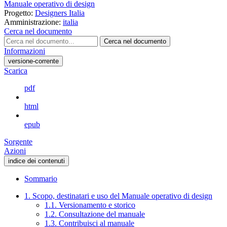
Manuale operativo di design
Progetto:
Designers Italia
Amministrazione:
italia
Cerca nel documento
Cerca nel documento
Informazioni
versione-corrente
Scarica
pdf
html
epub
Sorgente
Azioni
indice dei contenuti
Sommario
1. Scopo, destinatari e uso del Manuale operativo di design
1.1. Versionamento e storico
1.2. Consultazione del manuale
1.3. Contribuisci al manuale