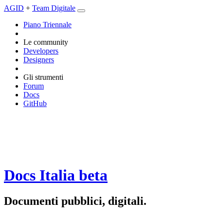
AGID
+
Team Digitale
Piano Triennale
Le community
Developers
Designers
Gli strumenti
Forum
Docs
GitHub
Docs Italia
beta
Documenti pubblici, digitali.