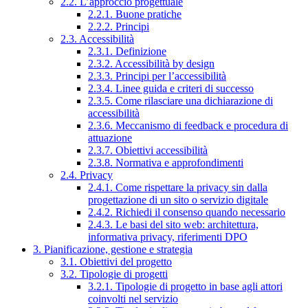
2.2. L’approccio progettuale
2.2.1. Buone pratiche
2.2.2. Principi
2.3. Accessibilità
2.3.1. Definizione
2.3.2. Accessibilità by design
2.3.3. Principi per l’accessibilità
2.3.4. Linee guida e criteri di successo
2.3.5. Come rilasciare una dichiarazione di
accessibilità
2.3.6. Meccanismo di feedback e procedura di
attuazione
2.3.7. Obiettivi accessibilità
2.3.8. Normativa e approfondimenti
2.4. Privacy
2.4.1. Come rispettare la privacy sin dalla
progettazione di un sito o servizio digitale
2.4.2. Richiedi il consenso quando necessario
2.4.3. Le basi del sito web: architettura,
informativa privacy, riferimenti DPO
3. Pianificazione, gestione e strategia
3.1. Obiettivi del progetto
3.2. Tipologie di progetti
3.2.1. Tipologie di progetto in base agli attori
coinvolti nel servizio