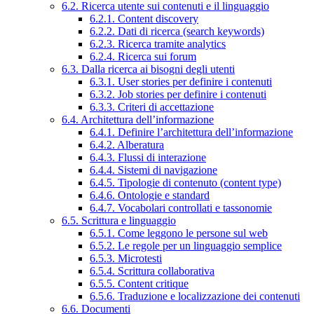
6.2. Ricerca utente sui contenuti e il linguaggio
6.2.1. Content discovery
6.2.2. Dati di ricerca (search keywords)
6.2.3. Ricerca tramite analytics
6.2.4. Ricerca sui forum
6.3. Dalla ricerca ai bisogni degli utenti
6.3.1. User stories per definire i contenuti
6.3.2. Job stories per definire i contenuti
6.3.3. Criteri di accettazione
6.4. Architettura dell’informazione
6.4.1. Definire l’architettura dell’informazione
6.4.2. Alberatura
6.4.3. Flussi di interazione
6.4.4. Sistemi di navigazione
6.4.5. Tipologie di contenuto (content type)
6.4.6. Ontologie e standard
6.4.7. Vocabolari controllati e tassonomie
6.5. Scrittura e linguaggio
6.5.1. Come leggono le persone sul web
6.5.2. Le regole per un linguaggio semplice
6.5.3. Microtesti
6.5.4. Scrittura collaborativa
6.5.5. Content critique
6.5.6. Traduzione e localizzazione dei contenuti
6.6. Documenti