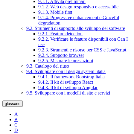
9.1.1. Attività preliminari
9.1.2. Web design responsivo e accessibile
9.1.3. Mobile first
9.1.4. Progressive enhancement e Graceful
degradation
9.2. Strumenti di supporto allo sviluppo del software
9.2.1. Feature detection
9.2.2. Verificare le feature disponibili con Can I
use
9.2.3. Strumenti e risorse per CSS e JavaScript
9.2.4. Supporto browser
9.2.5. Misurare le prestazioni
9.3. Catalogo del riuso
9.4. Sviluppare con il design system .italia
9.4.1. Il framework Bootstrap Italia
9.4.2. Il kit di sviluppo React
9.4.3. Il kit di sviluppo Angular
9.5. Sviluppare con i modelli di sito e servizi
glossario
A
B
C
D