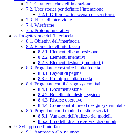
7.1. Caratteristiche dell’interazione
7.2. User stories per definire l’interazione
7.2.1. Differenza tra scenari e user stories
7.3. Flussi di interazione
7.4. Wireframe
7.5. Prototipi interattivi
8. Progettazione dell’interfaccia
8.1. Obiettivi dell’interfaccia
8.2. Elementi dell’interfaccia
8.2.1. Elementi di composizione
8.2.2. Elementi interattivi
8.2.3. Elementi testuali (microtesti)
8.3. Progettare e costruire in alta fedeltà
8.3.1. Layout di pagina
8.3.2. Prototipi in alta fedeltà
8.4. Progettare con il design system .italia
8.4.1. Documentazione
8.4.2. Benefici del design system
8.4.3. Risorse operative
8.4.4. Come contribuire al design system .italia
8.5. Progettare con i modelli di sito e servizi
8.5.1. Vantaggi dell’utilizzo dei modelli
8.5.2. I modelli di sito e servizi disponibili
9. Sviluppo dell’interfaccia
9.1. Approccio allo sviluppo