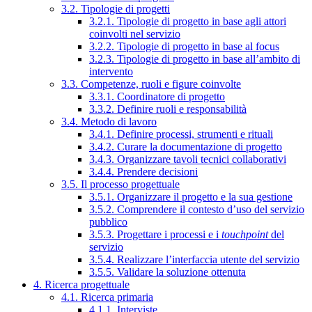
3.2. Tipologie di progetti
3.2.1. Tipologie di progetto in base agli attori
coinvolti nel servizio
3.2.2. Tipologie di progetto in base al focus
3.2.3. Tipologie di progetto in base all’ambito di
intervento
3.3. Competenze, ruoli e figure coinvolte
3.3.1. Coordinatore di progetto
3.3.2. Definire ruoli e responsabilità
3.4. Metodo di lavoro
3.4.1. Definire processi, strumenti e rituali
3.4.2. Curare la documentazione di progetto
3.4.3. Organizzare tavoli tecnici collaborativi
3.4.4. Prendere decisioni
3.5. Il processo progettuale
3.5.1. Organizzare il progetto e la sua gestione
3.5.2. Comprendere il contesto d’uso del servizio
pubblico
3.5.3. Progettare i processi e i
touchpoint
del
servizio
3.5.4. Realizzare l’interfaccia utente del servizio
3.5.5. Validare la soluzione ottenuta
4. Ricerca progettuale
4.1. Ricerca primaria
4.1.1. Interviste