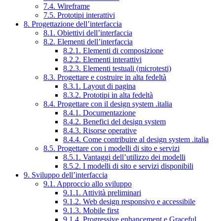
7.4. Wireframe
7.5. Prototipi interattivi
8. Progettazione dell’interfaccia
8.1. Obiettivi dell’interfaccia
8.2. Elementi dell’interfaccia
8.2.1. Elementi di composizione
8.2.2. Elementi interattivi
8.2.3. Elementi testuali (microtesti)
8.3. Progettare e costruire in alta fedeltà
8.3.1. Layout di pagina
8.3.2. Prototipi in alta fedeltà
8.4. Progettare con il design system .italia
8.4.1. Documentazione
8.4.2. Benefici del design system
8.4.3. Risorse operative
8.4.4. Come contribuire al design system .italia
8.5. Progettare con i modelli di sito e servizi
8.5.1. Vantaggi dell’utilizzo dei modelli
8.5.2. I modelli di sito e servizi disponibili
9. Sviluppo dell’interfaccia
9.1. Approccio allo sviluppo
9.1.1. Attività preliminari
9.1.2. Web design responsivo e accessibile
9.1.3. Mobile first
9.1.4. Progressive enhancement e Graceful