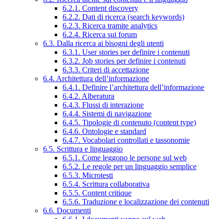
6.2.1. Content discovery
6.2.2. Dati di ricerca (search keywords)
6.2.3. Ricerca tramite analytics
6.2.4. Ricerca sui forum
6.3. Dalla ricerca ai bisogni degli utenti
6.3.1. User stories per definire i contenuti
6.3.2. Job stories per definire i contenuti
6.3.3. Criteri di accettazione
6.4. Architettura dell’informazione
6.4.1. Definire l’architettura dell’informazione
6.4.2. Alberatura
6.4.3. Flussi di interazione
6.4.4. Sistemi di navigazione
6.4.5. Tipologie di contenuto (content type)
6.4.6. Ontologie e standard
6.4.7. Vocabolari controllati e tassonomie
6.5. Scrittura e linguaggio
6.5.1. Come leggono le persone sul web
6.5.2. Le regole per un linguaggio semplice
6.5.3. Microtesti
6.5.4. Scrittura collaborativa
6.5.5. Content critique
6.5.6. Traduzione e localizzazione dei contenuti
6.6. Documenti