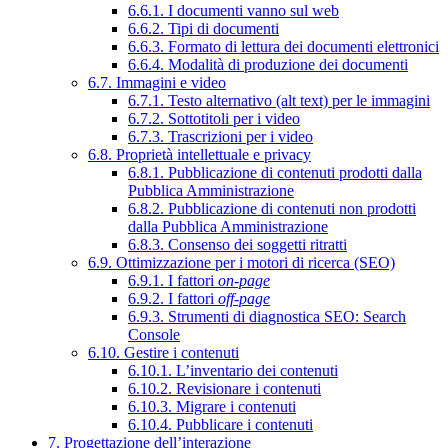
6.6.1. I documenti vanno sul web
6.6.2. Tipi di documenti
6.6.3. Formato di lettura dei documenti elettronici
6.6.4. Modalità di produzione dei documenti
6.7. Immagini e video
6.7.1. Testo alternativo (alt text) per le immagini
6.7.2. Sottotitoli per i video
6.7.3. Trascrizioni per i video
6.8. Proprietà intellettuale e privacy
6.8.1. Pubblicazione di contenuti prodotti dalla
Pubblica Amministrazione
6.8.2. Pubblicazione di contenuti non prodotti
dalla Pubblica Amministrazione
6.8.3. Consenso dei soggetti ritratti
6.9. Ottimizzazione per i motori di ricerca (SEO)
6.9.1. I fattori
on-page
6.9.2. I fattori
off-page
6.9.3. Strumenti di diagnostica SEO: Search
Console
6.10. Gestire i contenuti
6.10.1. L’inventario dei contenuti
6.10.2. Revisionare i contenuti
6.10.3. Migrare i contenuti
6.10.4. Pubblicare i contenuti
7. Progettazione dell’interazione