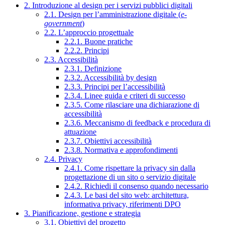
2. Introduzione al design per i servizi pubblici digitali
2.1. Design per l’amministrazione digitale (
e-
government
)
2.2. L’approccio progettuale
2.2.1. Buone pratiche
2.2.2. Principi
2.3. Accessibilità
2.3.1. Definizione
2.3.2. Accessibilità by design
2.3.3. Principi per l’accessibilità
2.3.4. Linee guida e criteri di successo
2.3.5. Come rilasciare una dichiarazione di
accessibilità
2.3.6. Meccanismo di feedback e procedura di
attuazione
2.3.7. Obiettivi accessibilità
2.3.8. Normativa e approfondimenti
2.4. Privacy
2.4.1. Come rispettare la privacy sin dalla
progettazione di un sito o servizio digitale
2.4.2. Richiedi il consenso quando necessario
2.4.3. Le basi del sito web: architettura,
informativa privacy, riferimenti DPO
3. Pianificazione, gestione e strategia
3.1. Obiettivi del progetto