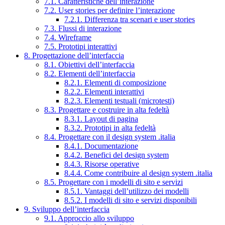
7.1. Caratteristiche dell’interazione
7.2. User stories per definire l’interazione
7.2.1. Differenza tra scenari e user stories
7.3. Flussi di interazione
7.4. Wireframe
7.5. Prototipi interattivi
8. Progettazione dell’interfaccia
8.1. Obiettivi dell’interfaccia
8.2. Elementi dell’interfaccia
8.2.1. Elementi di composizione
8.2.2. Elementi interattivi
8.2.3. Elementi testuali (microtesti)
8.3. Progettare e costruire in alta fedeltà
8.3.1. Layout di pagina
8.3.2. Prototipi in alta fedeltà
8.4. Progettare con il design system .italia
8.4.1. Documentazione
8.4.2. Benefici del design system
8.4.3. Risorse operative
8.4.4. Come contribuire al design system .italia
8.5. Progettare con i modelli di sito e servizi
8.5.1. Vantaggi dell’utilizzo dei modelli
8.5.2. I modelli di sito e servizi disponibili
9. Sviluppo dell’interfaccia
9.1. Approccio allo sviluppo