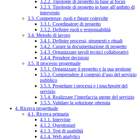
3.2.2. Tipologie di progetto in base al focus
3.2.3. Tipologie di progetto in base all’ambito di
intervento
3.3. Competenze, ruoli e figure coinvolte
3.3.1. Coordinatore di progetto
3.3.2. Definire ruoli e responsabilità
3.4. Metodo di lavoro
3.4.1. Definire processi, strumenti e rituali
3.4.2. Curare la documentazione di progetto
3.4.3. Organizzare tavoli tecnici collaborativi
3.4.4. Prendere decisioni
3.5. Il processo progettuale
3.5.1. Organizzare il progetto e la sua gestione
3.5.2. Comprendere il contesto d’uso del servizio
pubblico
3.5.3. Progettare i processi e i
touchpoint
del
servizio
3.5.4. Realizzare l’interfaccia utente del servizio
3.5.5. Validare la soluzione ottenuta
4. Ricerca progettuale
4.1. Ricerca primaria
4.1.1. Interviste
4.1.2. Questionari
4.1.3. Test di usabilità
4.1.4. Web analytics