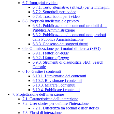
6.7. Immagini e video
6.7.1. Testo alternativo (alt text) per le immagini
6.7.2. Sottotitoli per i video
6.7.3. Trascrizioni per i video
6.8. Proprietà intellettuale e privacy
6.8.1. Pubblicazione di contenuti prodotti dalla
Pubblica Amministrazione
6.8.2. Pubblicazione di contenuti non prodotti
dalla Pubblica Amministrazione
6.8.3. Consenso dei soggetti ritratti
6.9. Ottimizzazione per i motori di ricerca (SEO)
6.9.1. I fattori
on-page
6.9.2. I fattori
off-page
6.9.3. Strumenti di diagnostica SEO: Search
Console
6.10. Gestire i contenuti
6.10.1. L’inventario dei contenuti
6.10.2. Revisionare i contenuti
6.10.3. Migrare i contenuti
6.10.4. Pubblicare i contenuti
7. Progettazione dell’interazione
7.1. Caratteristiche dell’interazione
7.2. User stories per definire l’interazione
7.2.1. Differenza tra scenari e user stories
7.3. Flussi di interazione