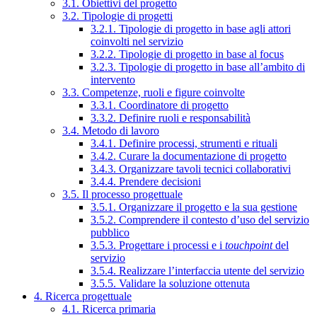
3.1. Obiettivi del progetto
3.2. Tipologie di progetti
3.2.1. Tipologie di progetto in base agli attori
coinvolti nel servizio
3.2.2. Tipologie di progetto in base al focus
3.2.3. Tipologie di progetto in base all’ambito di
intervento
3.3. Competenze, ruoli e figure coinvolte
3.3.1. Coordinatore di progetto
3.3.2. Definire ruoli e responsabilità
3.4. Metodo di lavoro
3.4.1. Definire processi, strumenti e rituali
3.4.2. Curare la documentazione di progetto
3.4.3. Organizzare tavoli tecnici collaborativi
3.4.4. Prendere decisioni
3.5. Il processo progettuale
3.5.1. Organizzare il progetto e la sua gestione
3.5.2. Comprendere il contesto d’uso del servizio
pubblico
3.5.3. Progettare i processi e i
touchpoint
del
servizio
3.5.4. Realizzare l’interfaccia utente del servizio
3.5.5. Validare la soluzione ottenuta
4. Ricerca progettuale
4.1. Ricerca primaria