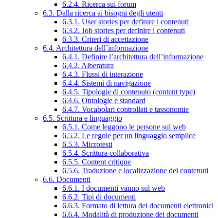
6.2.4. Ricerca sui forum
6.3. Dalla ricerca ai bisogni degli utenti
6.3.1. User stories per definire i contenuti
6.3.2. Job stories per definire i contenuti
6.3.3. Criteri di accettazione
6.4. Architettura dell’informazione
6.4.1. Definire l’architettura dell’informazione
6.4.2. Alberatura
6.4.3. Flussi di interazione
6.4.4. Sistemi di navigazione
6.4.5. Tipologie di contenuto (content type)
6.4.6. Ontologie e standard
6.4.7. Vocabolari controllati e tassonomie
6.5. Scrittura e linguaggio
6.5.1. Come leggono le persone sul web
6.5.2. Le regole per un linguaggio semplice
6.5.3. Microtesti
6.5.4. Scrittura collaborativa
6.5.5. Content critique
6.5.6. Traduzione e localizzazione dei contenuti
6.6. Documenti
6.6.1. I documenti vanno sul web
6.6.2. Tipi di documenti
6.6.3. Formato di lettura dei documenti elettronici
6.6.4. Modalità di produzione dei documenti