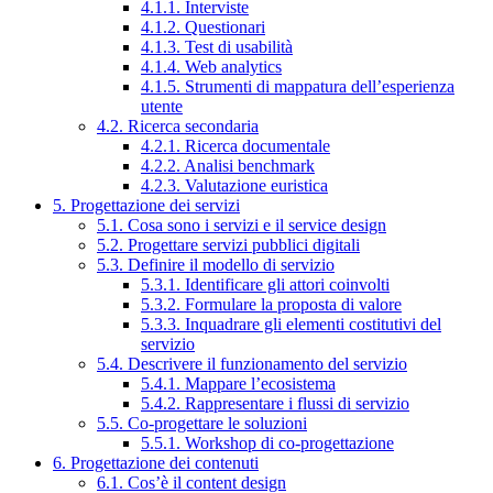
4.1.1. Interviste
4.1.2. Questionari
4.1.3. Test di usabilità
4.1.4. Web analytics
4.1.5. Strumenti di mappatura dell’esperienza
utente
4.2. Ricerca secondaria
4.2.1. Ricerca documentale
4.2.2. Analisi benchmark
4.2.3. Valutazione euristica
5. Progettazione dei servizi
5.1. Cosa sono i servizi e il service design
5.2. Progettare servizi pubblici digitali
5.3. Definire il modello di servizio
5.3.1. Identificare gli attori coinvolti
5.3.2. Formulare la proposta di valore
5.3.3. Inquadrare gli elementi costitutivi del
servizio
5.4. Descrivere il funzionamento del servizio
5.4.1. Mappare l’ecosistema
5.4.2. Rappresentare i flussi di servizio
5.5. Co-progettare le soluzioni
5.5.1. Workshop di co-progettazione
6. Progettazione dei contenuti
6.1. Cos’è il content design