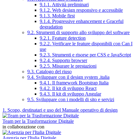
9.1.1. Attività preliminari
9.1.2. Web design responsivo e accessibile
9.1.3. Mobile first
9.1.4. Progressive enhancement e Graceful
degradation
9.2. Strumenti di supporto allo sviluppo del software
9.2.1. Feature detection
9.2.2. Verificare le feature disponibili con Can I
use
9.2.3. Strumenti e risorse per CSS e JavaScript
9.2.4. Supporto browser
9.2.5. Misurare le prestazioni
9.3. Catalogo del riuso
9.4. Sviluppare con il design system .italia
9.4.1. Il framework Bootstrap Italia
9.4.2. Il kit di sviluppo React
9.4.3. Il kit di sviluppo Angular
9.5. Sviluppare con i modelli di sito e servizi
1. Scopo, destinatari e uso del Manuale operativo di design
Team per la Trasformazione Digitale
in collaborazione con
Agenzia per l'Italia Digitale