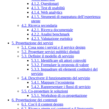
4.1.2. Questionari
4.1.3. Test di usabilità
4.1.4. Web analytics
4.1.5. Strumenti di mappatura dell’esperienza
utente
4.2. Ricerca secondaria
4.2.1. Ricerca documentale
4.2.2. Analisi benchmark
4.2.3. Valutazione euristica
5. Progettazione dei servizi
5.1. Cosa sono i servizi e il service design
5.2. Progettare servizi pubblici digitali
5.3. Definire il modello di servizio
5.3.1. Identificare gli attori coinvolti
5.3.2. Formulare la proposta di valore
5.3.3. Inquadrare gli elementi costitutivi del
servizio
5.4. Descrivere il funzionamento del servizio
5.4.1. Mappare l’ecosistema
5.4.2. Rappresentare i flussi di servizio
5.5. Co-progettare le soluzioni
5.5.1. Workshop di co-progettazione
6. Progettazione dei contenuti
6.1. Cos’è il content design
6.2. Ricerca utente sui contenuti e il linguaggio