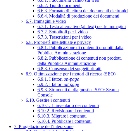
6.6.1. I documenti vanno sul web
6.6.2. Tipi di documenti
6.6.3. Formato di lettura dei documenti elettronici
6.6.4. Modalità di produzione dei documenti
6.7. Immagini e video
6.7.1. Testo alternativo (alt text) per le immagini
6.7.2. Sottotitoli per i video
6.7.3. Trascrizioni per i video
6.8. Proprietà intellettuale e privacy
6.8.1. Pubblicazione di contenuti prodotti dalla
Pubblica Amministrazione
6.8.2. Pubblicazione di contenuti non prodotti
dalla Pubblica Amministrazione
6.8.3. Consenso dei soggetti ritratti
6.9. Ottimizzazione per i motori di ricerca (SEO)
6.9.1. I fattori
on-page
6.9.2. I fattori
off-page
6.9.3. Strumenti di diagnostica SEO: Search
Console
6.10. Gestire i contenuti
6.10.1. L’inventario dei contenuti
6.10.2. Revisionare i contenuti
6.10.3. Migrare i contenuti
6.10.4. Pubblicare i contenuti
7. Progettazione dell’interazione