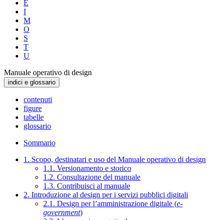
E
I
M
O
S
T
U
Manuale operativo di design
indici e glossario
contenuti
figure
tabelle
glossario
Sommario
1. Scopo, destinatari e uso del Manuale operativo di design
1.1. Versionamento e storico
1.2. Consultazione del manuale
1.3. Contribuisci al manuale
2. Introduzione al design per i servizi pubblici digitali
2.1. Design per l’amministrazione digitale (
e-
government
)