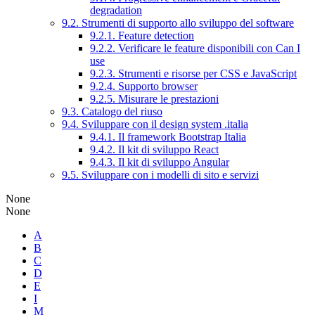
degradation
9.2. Strumenti di supporto allo sviluppo del software
9.2.1. Feature detection
9.2.2. Verificare le feature disponibili con Can I
use
9.2.3. Strumenti e risorse per CSS e JavaScript
9.2.4. Supporto browser
9.2.5. Misurare le prestazioni
9.3. Catalogo del riuso
9.4. Sviluppare con il design system .italia
9.4.1. Il framework Bootstrap Italia
9.4.2. Il kit di sviluppo React
9.4.3. Il kit di sviluppo Angular
9.5. Sviluppare con i modelli di sito e servizi
None
None
A
B
C
D
E
I
M