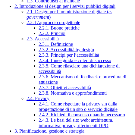
1.3. Contribuisci al manuale
2. Introduzione al design per i servizi pubblici digitali
2.1. Design per l’amministrazione digitale (
e-
government
)
2.2. L’approccio progettuale
2.2.1. Buone pratiche
2.2.2. Principi
2.3. Accessibilità
2.3.1. Definizione
2.3.2. Accessibilità by design
2.3.3. Principi per l’accessibilità
2.3.4. Linee guida e criteri di successo
2.3.5. Come rilasciare una dichiarazione di
accessibilità
2.3.6. Meccanismo di feedback e procedura di
attuazione
2.3.7. Obiettivi accessibilità
2.3.8. Normativa e approfondimenti
2.4. Privacy
2.4.1. Come rispettare la privacy sin dalla
progettazione di un sito o servizio digitale
2.4.2. Richiedi il consenso quando necessario
2.4.3. Le basi del sito web: architettura,
informativa privacy, riferimenti DPO
3. Pianificazione, gestione e strategia