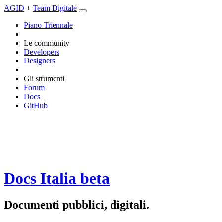
AGID
+
Team Digitale
Piano Triennale
Le community
Developers
Designers
Gli strumenti
Forum
Docs
GitHub
Docs Italia
beta
Documenti pubblici, digitali.