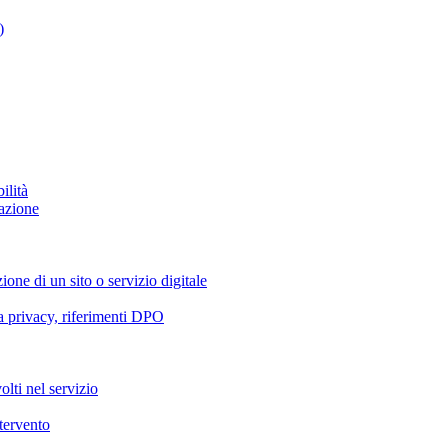
)
ilità
azione
ione di un sito o servizio digitale
va privacy, riferimenti DPO
olti nel servizio
ntervento