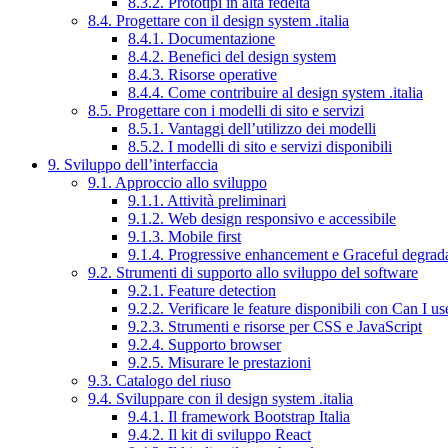
8.3.2. Prototipi in alta fedeltà
8.4. Progettare con il design system .italia
8.4.1. Documentazione
8.4.2. Benefici del design system
8.4.3. Risorse operative
8.4.4. Come contribuire al design system .italia
8.5. Progettare con i modelli di sito e servizi
8.5.1. Vantaggi dell’utilizzo dei modelli
8.5.2. I modelli di sito e servizi disponibili
9. Sviluppo dell’interfaccia
9.1. Approccio allo sviluppo
9.1.1. Attività preliminari
9.1.2. Web design responsivo e accessibile
9.1.3. Mobile first
9.1.4. Progressive enhancement e Graceful degrad
9.2. Strumenti di supporto allo sviluppo del software
9.2.1. Feature detection
9.2.2. Verificare le feature disponibili con Can I us
9.2.3. Strumenti e risorse per CSS e JavaScript
9.2.4. Supporto browser
9.2.5. Misurare le prestazioni
9.3. Catalogo del riuso
9.4. Sviluppare con il design system .italia
9.4.1. Il framework Bootstrap Italia
9.4.2. Il kit di sviluppo React