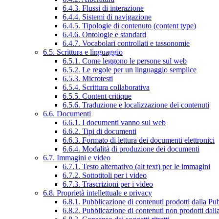
6.4.3. Flussi di interazione
6.4.4. Sistemi di navigazione
6.4.5. Tipologie di contenuto (content type)
6.4.6. Ontologie e standard
6.4.7. Vocabolari controllati e tassonomie
6.5. Scrittura e linguaggio
6.5.1. Come leggono le persone sul web
6.5.2. Le regole per un linguaggio semplice
6.5.3. Microtesti
6.5.4. Scrittura collaborativa
6.5.5. Content critique
6.5.6. Traduzione e localizzazione dei contenuti
6.6. Documenti
6.6.1. I documenti vanno sul web
6.6.2. Tipi di documenti
6.6.3. Formato di lettura dei documenti elettronici
6.6.4. Modalità di produzione dei documenti
6.7. Immagini e video
6.7.1. Testo alternativo (alt text) per le immagini
6.7.2. Sottotitoli per i video
6.7.3. Trascrizioni per i video
6.8. Proprietà intellettuale e privacy
6.8.1. Pubblicazione di contenuti prodotti dalla P
6.8.2. Pubblicazione di contenuti non prodotti dal