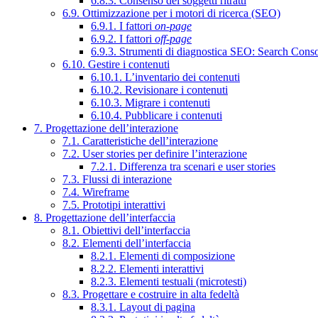
6.8.3. Consenso dei soggetti ritratti
6.9. Ottimizzazione per i motori di ricerca (SEO)
6.9.1. I fattori
on-page
6.9.2. I fattori
off-page
6.9.3. Strumenti di diagnostica SEO: Search Cons
6.10. Gestire i contenuti
6.10.1. L’inventario dei contenuti
6.10.2. Revisionare i contenuti
6.10.3. Migrare i contenuti
6.10.4. Pubblicare i contenuti
7. Progettazione dell’interazione
7.1. Caratteristiche dell’interazione
7.2. User stories per definire l’interazione
7.2.1. Differenza tra scenari e user stories
7.3. Flussi di interazione
7.4. Wireframe
7.5. Prototipi interattivi
8. Progettazione dell’interfaccia
8.1. Obiettivi dell’interfaccia
8.2. Elementi dell’interfaccia
8.2.1. Elementi di composizione
8.2.2. Elementi interattivi
8.2.3. Elementi testuali (microtesti)
8.3. Progettare e costruire in alta fedeltà
8.3.1. Layout di pagina