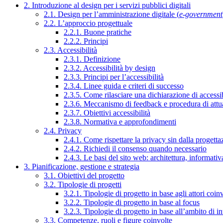
2. Introduzione al design per i servizi pubblici digitali
2.1. Design per l’amministrazione digitale (
e-government
2.2. L’approccio progettuale
2.2.1. Buone pratiche
2.2.2. Principi
2.3. Accessibilità
2.3.1. Definizione
2.3.2. Accessibilità by design
2.3.3. Principi per l’accessibilità
2.3.4. Linee guida e criteri di successo
2.3.5. Come rilasciare una dichiarazione di accessib
2.3.6. Meccanismo di feedback e procedura di attu
2.3.7. Obiettivi accessibilità
2.3.8. Normativa e approfondimenti
2.4. Privacy
2.4.1. Come rispettare la privacy sin dalla progettaz
2.4.2. Richiedi il consenso quando necessario
2.4.3. Le basi del sito web: architettura, informati
3. Pianificazione, gestione e strategia
3.1. Obiettivi del progetto
3.2. Tipologie di progetti
3.2.1. Tipologie di progetto in base agli attori coinv
3.2.2. Tipologie di progetto in base al focus
3.2.3. Tipologie di progetto in base all’ambito di i
3.3. Competenze, ruoli e figure coinvolte