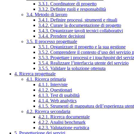
3.3.1. Coordinatore di progetto
3.3.2. Definire ruoli e responsabilità
3.4. Metodo di lavoro
3.4.1. Definire processi, strumenti e rituali
3.4.2. Curare la documentazione di progetto
3.4.3. Organizzare tavoli tecnici collaborativi
3.4.4. Prendere decisioni
3.5. Il processo progettuale
3.5.1. Organizzare il progetto e la sua gestione
3.5.2. Comprendere il contesto d’uso del servizio 
3.5.3. Progettare i processi e i
touchpoint
del servi
3.5.4. Realizzare l’interfaccia utente del servizio
3.5.5. Validare la soluzione ottenuta
4. Ricerca progettuale
4.1. Ricerca primaria
4.1.1. Interviste
4.1.2. Questionari
4.1.3. Test di usabilità
4.1.4. Web analytics
4.1.5. Strumenti di mappatura dell’esperienza uten
4.2. Ricerca secondaria
4.2.1. Ricerca documentale
4.2.2. Analisi benchmark
4.2.3. Valutazione euristica
5. Progettazione dei servizi