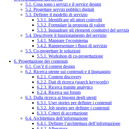
5.1. Cosa sono i servizi e il service design
5.2. Progettare servizi pubblici digitali
5.3. Definire il modello di servizio
5.3.1. Identificare gli attori coinvolti
5.3.2. Formulare la proposta di valore
5.3.3. Inquadrare gli elementi costitutivi del serviz
5.4. Descrivere il funzionamento del servizio
5.4.1. Mappare l’ecosistema
5.4.2. Rappresentare i flussi di servizio
5.5. Co-progettare le soluzioni
5.5.1. Workshop di co-progettazione
6. Progettazione dei contenuti
6.1. Cos’è il content design
6.2. Ricerca utente sui contenuti e il linguaggio
6.2.1. Content discovery
6.2.2. Dati di ricerca (search keywords)
6.2.3. Ricerca tramite analytics
6.2.4. Ricerca sui forum
6.3. Dalla ricerca ai bisogni degli utenti
6.3.1. User stories per definire i contenuti
6.3.2. Job stories per definire i contenuti
6.3.3. Criteri di accettazione
6.4. Architettura dell’informazione
6.4.1. Definire l’architettura dell’informazione
6.4.2. Alberatura