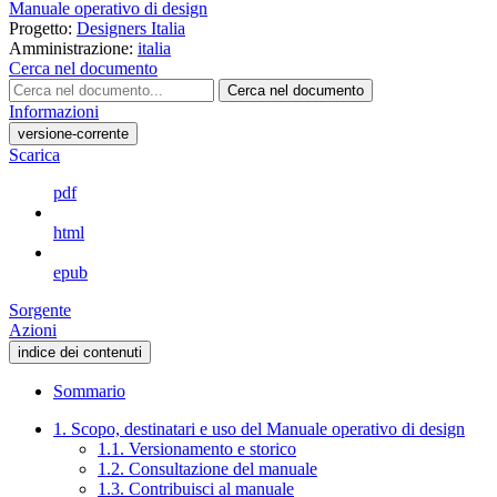
Manuale operativo di design
Progetto:
Designers Italia
Amministrazione:
italia
Cerca nel documento
Cerca nel documento
Informazioni
versione-corrente
Scarica
pdf
html
epub
Sorgente
Azioni
indice dei contenuti
Sommario
1. Scopo, destinatari e uso del Manuale operativo di design
1.1. Versionamento e storico
1.2. Consultazione del manuale
1.3. Contribuisci al manuale