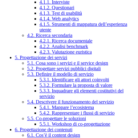
4.1.1. Interviste
4.1.2. Questionari
4.1.3. Test di usabilità
4.1.4. Web analytics
4.1.5. Strumenti di mappatura dell’esperienza
utente
4.2. Ricerca secondaria
4.2.1. Ricerca documentale
4.2.2. Analisi benchmark
4.2.3. Valutazione euristica
5. Progettazione dei servizi
5.1. Cosa sono i servizi e il service design
5.2. Progettare servizi pubblici digitali
5.3. Definire il modello di servizio
5.3.1. Identificare gli attori coinvolti
5.3.2. Formulare la proposta di valore
5.3.3. Inquadrare gli elementi costitutivi del
servizio
5.4. Descrivere il funzionamento del servizio
5.4.1. Mappare l’ecosistema
5.4.2. Rappresentare i flussi di servizio
5.5. Co-progettare le soluzioni
5.5.1. Workshop di co-progettazione
6. Progettazione dei contenuti
6.1. Cos’è il content design