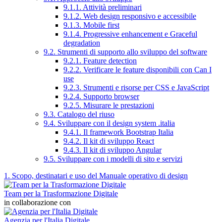
9.1.1. Attività preliminari
9.1.2. Web design responsivo e accessibile
9.1.3. Mobile first
9.1.4. Progressive enhancement e Graceful
degradation
9.2. Strumenti di supporto allo sviluppo del software
9.2.1. Feature detection
9.2.2. Verificare le feature disponibili con Can I
use
9.2.3. Strumenti e risorse per CSS e JavaScript
9.2.4. Supporto browser
9.2.5. Misurare le prestazioni
9.3. Catalogo del riuso
9.4. Sviluppare con il design system .italia
9.4.1. Il framework Bootstrap Italia
9.4.2. Il kit di sviluppo React
9.4.3. Il kit di sviluppo Angular
9.5. Sviluppare con i modelli di sito e servizi
1. Scopo, destinatari e uso del Manuale operativo di design
Team per la Trasformazione Digitale
in collaborazione con
Agenzia per l'Italia Digitale