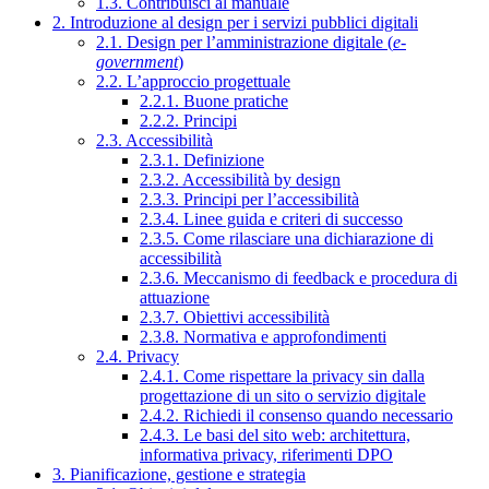
1.3. Contribuisci al manuale
2. Introduzione al design per i servizi pubblici digitali
2.1. Design per l’amministrazione digitale (
e-
government
)
2.2. L’approccio progettuale
2.2.1. Buone pratiche
2.2.2. Principi
2.3. Accessibilità
2.3.1. Definizione
2.3.2. Accessibilità by design
2.3.3. Principi per l’accessibilità
2.3.4. Linee guida e criteri di successo
2.3.5. Come rilasciare una dichiarazione di
accessibilità
2.3.6. Meccanismo di feedback e procedura di
attuazione
2.3.7. Obiettivi accessibilità
2.3.8. Normativa e approfondimenti
2.4. Privacy
2.4.1. Come rispettare la privacy sin dalla
progettazione di un sito o servizio digitale
2.4.2. Richiedi il consenso quando necessario
2.4.3. Le basi del sito web: architettura,
informativa privacy, riferimenti DPO
3. Pianificazione, gestione e strategia