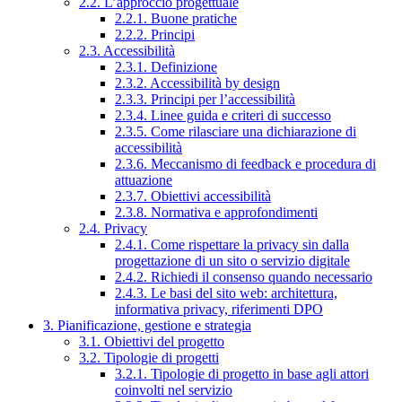
2.2. L’approccio progettuale
2.2.1. Buone pratiche
2.2.2. Principi
2.3. Accessibilità
2.3.1. Definizione
2.3.2. Accessibilità by design
2.3.3. Principi per l’accessibilità
2.3.4. Linee guida e criteri di successo
2.3.5. Come rilasciare una dichiarazione di
accessibilità
2.3.6. Meccanismo di feedback e procedura di
attuazione
2.3.7. Obiettivi accessibilità
2.3.8. Normativa e approfondimenti
2.4. Privacy
2.4.1. Come rispettare la privacy sin dalla
progettazione di un sito o servizio digitale
2.4.2. Richiedi il consenso quando necessario
2.4.3. Le basi del sito web: architettura,
informativa privacy, riferimenti DPO
3. Pianificazione, gestione e strategia
3.1. Obiettivi del progetto
3.2. Tipologie di progetti
3.2.1. Tipologie di progetto in base agli attori
coinvolti nel servizio