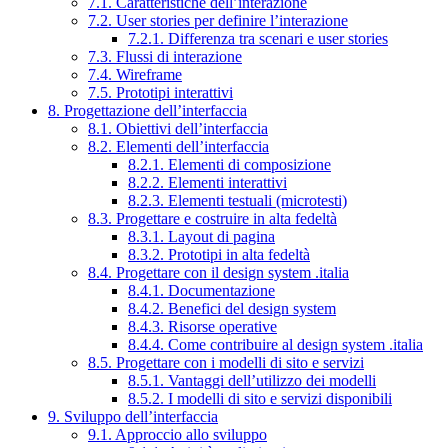
7.1. Caratteristiche dell’interazione
7.2. User stories per definire l’interazione
7.2.1. Differenza tra scenari e user stories
7.3. Flussi di interazione
7.4. Wireframe
7.5. Prototipi interattivi
8. Progettazione dell’interfaccia
8.1. Obiettivi dell’interfaccia
8.2. Elementi dell’interfaccia
8.2.1. Elementi di composizione
8.2.2. Elementi interattivi
8.2.3. Elementi testuali (microtesti)
8.3. Progettare e costruire in alta fedeltà
8.3.1. Layout di pagina
8.3.2. Prototipi in alta fedeltà
8.4. Progettare con il design system .italia
8.4.1. Documentazione
8.4.2. Benefici del design system
8.4.3. Risorse operative
8.4.4. Come contribuire al design system .italia
8.5. Progettare con i modelli di sito e servizi
8.5.1. Vantaggi dell’utilizzo dei modelli
8.5.2. I modelli di sito e servizi disponibili
9. Sviluppo dell’interfaccia
9.1. Approccio allo sviluppo