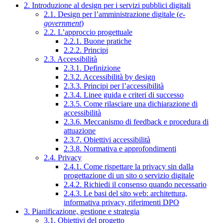
2. Introduzione al design per i servizi pubblici digitali
2.1. Design per l’amministrazione digitale (
e-
government
)
2.2. L’approccio progettuale
2.2.1. Buone pratiche
2.2.2. Principi
2.3. Accessibilità
2.3.1. Definizione
2.3.2. Accessibilità by design
2.3.3. Principi per l’accessibilità
2.3.4. Linee guida e criteri di successo
2.3.5. Come rilasciare una dichiarazione di
accessibilità
2.3.6. Meccanismo di feedback e procedura di
attuazione
2.3.7. Obiettivi accessibilità
2.3.8. Normativa e approfondimenti
2.4. Privacy
2.4.1. Come rispettare la privacy sin dalla
progettazione di un sito o servizio digitale
2.4.2. Richiedi il consenso quando necessario
2.4.3. Le basi del sito web: architettura,
informativa privacy, riferimenti DPO
3. Pianificazione, gestione e strategia
3.1. Obiettivi del progetto