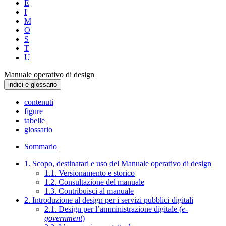
E
I
M
O
S
T
U
Manuale operativo di design
indici e glossario
contenuti
figure
tabelle
glossario
Sommario
1. Scopo, destinatari e uso del Manuale operativo di design
1.1. Versionamento e storico
1.2. Consultazione del manuale
1.3. Contribuisci al manuale
2. Introduzione al design per i servizi pubblici digitali
2.1. Design per l’amministrazione digitale (
e-
government
)