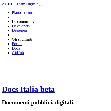
AGID
+
Team Digitale
Piano Triennale
Le community
Developers
Designers
Gli strumenti
Forum
Docs
GitHub
Docs Italia
beta
Documenti pubblici, digitali.