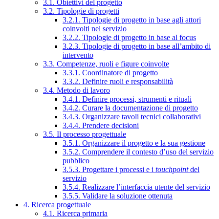
3.1. Obiettivi del progetto
3.2. Tipologie di progetti
3.2.1. Tipologie di progetto in base agli attori
coinvolti nel servizio
3.2.2. Tipologie di progetto in base al focus
3.2.3. Tipologie di progetto in base all’ambito di
intervento
3.3. Competenze, ruoli e figure coinvolte
3.3.1. Coordinatore di progetto
3.3.2. Definire ruoli e responsabilità
3.4. Metodo di lavoro
3.4.1. Definire processi, strumenti e rituali
3.4.2. Curare la documentazione di progetto
3.4.3. Organizzare tavoli tecnici collaborativi
3.4.4. Prendere decisioni
3.5. Il processo progettuale
3.5.1. Organizzare il progetto e la sua gestione
3.5.2. Comprendere il contesto d’uso del servizio
pubblico
3.5.3. Progettare i processi e i
touchpoint
del
servizio
3.5.4. Realizzare l’interfaccia utente del servizio
3.5.5. Validare la soluzione ottenuta
4. Ricerca progettuale
4.1. Ricerca primaria