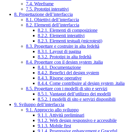
7.4. Wireframe
7.5. Prototipi interattivi
8. Progettazione dell’interfaccia
8.1. Obiettivi dell’interfaccia
8.2. Elementi dell’interfaccia
8.2.1. Elementi di composizione
8.2.2. Elementi interattivi
8.2.3. Elementi testuali (microtesti)
8.3. Progettare e costruire in alta fedeltà
8.3.1. Layout di pagina
8.3.2. Prototipi in alta fedeltà
8.4. Progettare con il design system .italia
8.4.1. Documentazione
8.4.2. Benefici del design system
8.4.3. Risorse operative
8.4.4. Come contribuire al design system .italia
8.5. Progettare con i modelli di sito e servizi
8.5.1. Vantaggi dell’utilizzo dei modelli
8.5.2. I modelli di sito e servizi disponibili
9. Sviluppo dell’interfaccia
9.1. Approccio allo sviluppo
9.1.1. Attività preliminari
9.1.2. Web design responsivo e accessibile
9.1.3. Mobile first
9.1.4. Progressive enhancement e Graceful