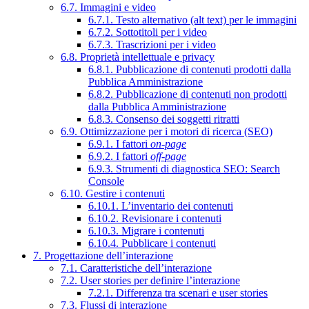
6.7. Immagini e video
6.7.1. Testo alternativo (alt text) per le immagini
6.7.2. Sottotitoli per i video
6.7.3. Trascrizioni per i video
6.8. Proprietà intellettuale e privacy
6.8.1. Pubblicazione di contenuti prodotti dalla
Pubblica Amministrazione
6.8.2. Pubblicazione di contenuti non prodotti
dalla Pubblica Amministrazione
6.8.3. Consenso dei soggetti ritratti
6.9. Ottimizzazione per i motori di ricerca (SEO)
6.9.1. I fattori
on-page
6.9.2. I fattori
off-page
6.9.3. Strumenti di diagnostica SEO: Search
Console
6.10. Gestire i contenuti
6.10.1. L’inventario dei contenuti
6.10.2. Revisionare i contenuti
6.10.3. Migrare i contenuti
6.10.4. Pubblicare i contenuti
7. Progettazione dell’interazione
7.1. Caratteristiche dell’interazione
7.2. User stories per definire l’interazione
7.2.1. Differenza tra scenari e user stories
7.3. Flussi di interazione