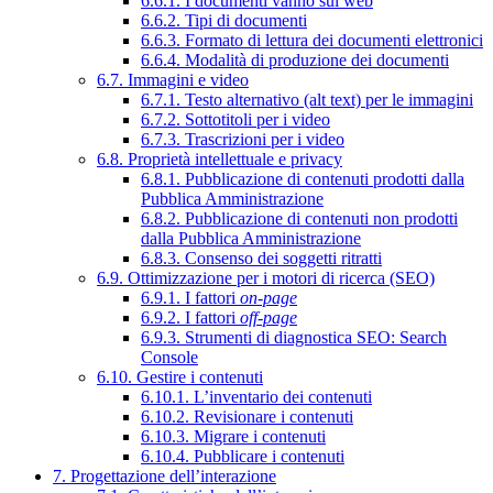
6.6.1. I documenti vanno sul web
6.6.2. Tipi di documenti
6.6.3. Formato di lettura dei documenti elettronici
6.6.4. Modalità di produzione dei documenti
6.7. Immagini e video
6.7.1. Testo alternativo (alt text) per le immagini
6.7.2. Sottotitoli per i video
6.7.3. Trascrizioni per i video
6.8. Proprietà intellettuale e privacy
6.8.1. Pubblicazione di contenuti prodotti dalla
Pubblica Amministrazione
6.8.2. Pubblicazione di contenuti non prodotti
dalla Pubblica Amministrazione
6.8.3. Consenso dei soggetti ritratti
6.9. Ottimizzazione per i motori di ricerca (SEO)
6.9.1. I fattori
on-page
6.9.2. I fattori
off-page
6.9.3. Strumenti di diagnostica SEO: Search
Console
6.10. Gestire i contenuti
6.10.1. L’inventario dei contenuti
6.10.2. Revisionare i contenuti
6.10.3. Migrare i contenuti
6.10.4. Pubblicare i contenuti
7. Progettazione dell’interazione