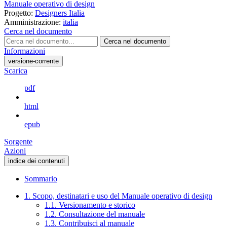
Manuale operativo di design
Progetto:
Designers Italia
Amministrazione:
italia
Cerca nel documento
Cerca nel documento
Informazioni
versione-corrente
Scarica
pdf
html
epub
Sorgente
Azioni
indice dei contenuti
Sommario
1. Scopo, destinatari e uso del Manuale operativo di design
1.1. Versionamento e storico
1.2. Consultazione del manuale
1.3. Contribuisci al manuale