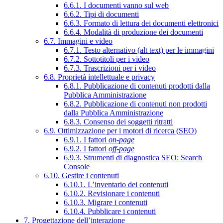
6.6.1. I documenti vanno sul web
6.6.2. Tipi di documenti
6.6.3. Formato di lettura dei documenti elettronici
6.6.4. Modalità di produzione dei documenti
6.7. Immagini e video
6.7.1. Testo alternativo (alt text) per le immagini
6.7.2. Sottotitoli per i video
6.7.3. Trascrizioni per i video
6.8. Proprietà intellettuale e privacy
6.8.1. Pubblicazione di contenuti prodotti dalla
Pubblica Amministrazione
6.8.2. Pubblicazione di contenuti non prodotti
dalla Pubblica Amministrazione
6.8.3. Consenso dei soggetti ritratti
6.9. Ottimizzazione per i motori di ricerca (SEO)
6.9.1. I fattori
on-page
6.9.2. I fattori
off-page
6.9.3. Strumenti di diagnostica SEO: Search
Console
6.10. Gestire i contenuti
6.10.1. L’inventario dei contenuti
6.10.2. Revisionare i contenuti
6.10.3. Migrare i contenuti
6.10.4. Pubblicare i contenuti
7. Progettazione dell’interazione