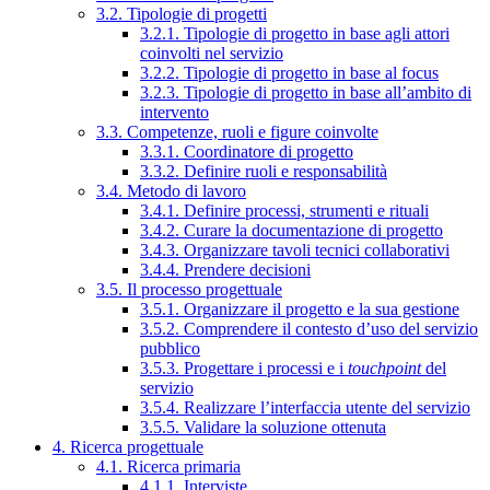
3.2. Tipologie di progetti
3.2.1. Tipologie di progetto in base agli attori
coinvolti nel servizio
3.2.2. Tipologie di progetto in base al focus
3.2.3. Tipologie di progetto in base all’ambito di
intervento
3.3. Competenze, ruoli e figure coinvolte
3.3.1. Coordinatore di progetto
3.3.2. Definire ruoli e responsabilità
3.4. Metodo di lavoro
3.4.1. Definire processi, strumenti e rituali
3.4.2. Curare la documentazione di progetto
3.4.3. Organizzare tavoli tecnici collaborativi
3.4.4. Prendere decisioni
3.5. Il processo progettuale
3.5.1. Organizzare il progetto e la sua gestione
3.5.2. Comprendere il contesto d’uso del servizio
pubblico
3.5.3. Progettare i processi e i
touchpoint
del
servizio
3.5.4. Realizzare l’interfaccia utente del servizio
3.5.5. Validare la soluzione ottenuta
4. Ricerca progettuale
4.1. Ricerca primaria
4.1.1. Interviste