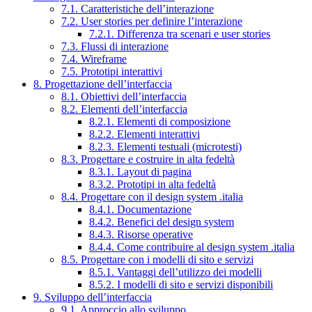
7.1. Caratteristiche dell’interazione
7.2. User stories per definire l’interazione
7.2.1. Differenza tra scenari e user stories
7.3. Flussi di interazione
7.4. Wireframe
7.5. Prototipi interattivi
8. Progettazione dell’interfaccia
8.1. Obiettivi dell’interfaccia
8.2. Elementi dell’interfaccia
8.2.1. Elementi di composizione
8.2.2. Elementi interattivi
8.2.3. Elementi testuali (microtesti)
8.3. Progettare e costruire in alta fedeltà
8.3.1. Layout di pagina
8.3.2. Prototipi in alta fedeltà
8.4. Progettare con il design system .italia
8.4.1. Documentazione
8.4.2. Benefici del design system
8.4.3. Risorse operative
8.4.4. Come contribuire al design system .italia
8.5. Progettare con i modelli di sito e servizi
8.5.1. Vantaggi dell’utilizzo dei modelli
8.5.2. I modelli di sito e servizi disponibili
9. Sviluppo dell’interfaccia
9.1. Approccio allo sviluppo