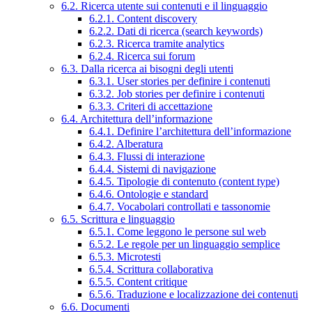
6.2. Ricerca utente sui contenuti e il linguaggio
6.2.1. Content discovery
6.2.2. Dati di ricerca (search keywords)
6.2.3. Ricerca tramite analytics
6.2.4. Ricerca sui forum
6.3. Dalla ricerca ai bisogni degli utenti
6.3.1. User stories per definire i contenuti
6.3.2. Job stories per definire i contenuti
6.3.3. Criteri di accettazione
6.4. Architettura dell’informazione
6.4.1. Definire l’architettura dell’informazione
6.4.2. Alberatura
6.4.3. Flussi di interazione
6.4.4. Sistemi di navigazione
6.4.5. Tipologie di contenuto (content type)
6.4.6. Ontologie e standard
6.4.7. Vocabolari controllati e tassonomie
6.5. Scrittura e linguaggio
6.5.1. Come leggono le persone sul web
6.5.2. Le regole per un linguaggio semplice
6.5.3. Microtesti
6.5.4. Scrittura collaborativa
6.5.5. Content critique
6.5.6. Traduzione e localizzazione dei contenuti
6.6. Documenti