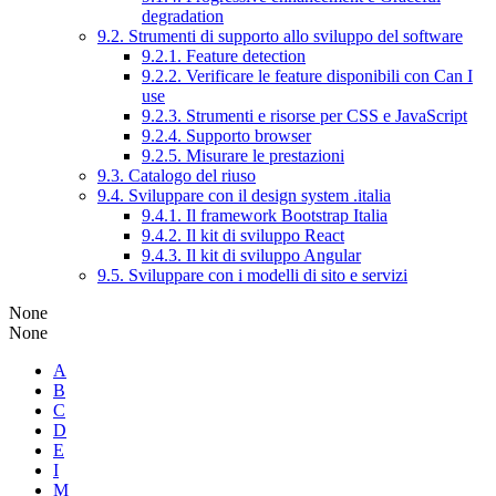
degradation
9.2. Strumenti di supporto allo sviluppo del software
9.2.1. Feature detection
9.2.2. Verificare le feature disponibili con Can I
use
9.2.3. Strumenti e risorse per CSS e JavaScript
9.2.4. Supporto browser
9.2.5. Misurare le prestazioni
9.3. Catalogo del riuso
9.4. Sviluppare con il design system .italia
9.4.1. Il framework Bootstrap Italia
9.4.2. Il kit di sviluppo React
9.4.3. Il kit di sviluppo Angular
9.5. Sviluppare con i modelli di sito e servizi
None
None
A
B
C
D
E
I
M