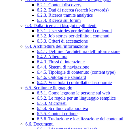
6.2.1. Content discovery
6.2.2. Dati di ricerca (search keywords)
6.2.3. Ricerca tramite analytics
6.2.4. Ricerca sui forum
6.3. Dalla ricerca ai bisogni degli utenti
6.3.1. User stories per definire i contenuti
6.3.2. Job stories per definire i contenuti
6.3.3. Criteri di accettazione
6.4. Architettura dell’informazione
6.4.1. Definire l’architettura dell’informazione
6.4.2. Alberatura
6.4.3. Flussi di interazione
6.4.4. Sistemi di navigazione
6.4.5. Tipologie di contenuto (content type)
6.4.6. Ontologie e standard
6.4.7. Vocabolari controllati e tassonomie
6.5. Scrittura e linguaggio
6.5.1. Come leggono le persone sul web
6.5.2. Le regole per un linguaggio semplice
6.5.3. Microtesti
6.5.4. Scrittura collaborativa
6.5.5. Content critique
6.5.6. Traduzione e localizzazione dei contenuti
6.6. Documenti