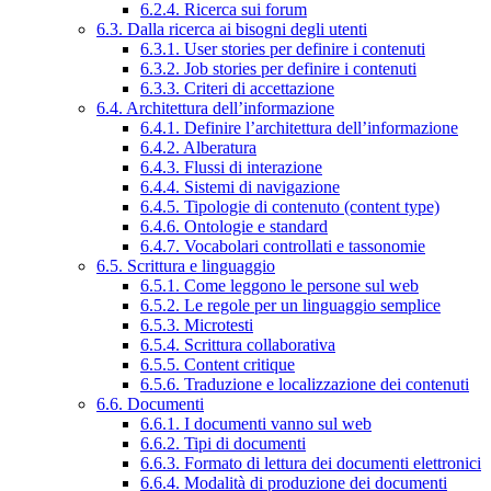
6.2.4. Ricerca sui forum
6.3. Dalla ricerca ai bisogni degli utenti
6.3.1. User stories per definire i contenuti
6.3.2. Job stories per definire i contenuti
6.3.3. Criteri di accettazione
6.4. Architettura dell’informazione
6.4.1. Definire l’architettura dell’informazione
6.4.2. Alberatura
6.4.3. Flussi di interazione
6.4.4. Sistemi di navigazione
6.4.5. Tipologie di contenuto (content type)
6.4.6. Ontologie e standard
6.4.7. Vocabolari controllati e tassonomie
6.5. Scrittura e linguaggio
6.5.1. Come leggono le persone sul web
6.5.2. Le regole per un linguaggio semplice
6.5.3. Microtesti
6.5.4. Scrittura collaborativa
6.5.5. Content critique
6.5.6. Traduzione e localizzazione dei contenuti
6.6. Documenti
6.6.1. I documenti vanno sul web
6.6.2. Tipi di documenti
6.6.3. Formato di lettura dei documenti elettronici
6.6.4. Modalità di produzione dei documenti