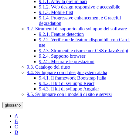
9.1.1. Attività preliminari
9.1.2. Web design responsivo e accessibile
9.1.3. Mobile first
9.1.4. Progressive enhancement e Graceful
degradation
9.2. Strumenti di supporto allo sviluppo del software
9.2.1. Feature detection
9.2.2. Verificare le feature disponibili con Can I
use
9.2.3. Strumenti e risorse per CSS e JavaScript
9.2.4. Supporto browser
9.2.5. Misurare le prestazioni
9.3. Catalogo del riuso
9.4. Sviluppare con il design system .italia
9.4.1. Il framework Bootstrap Italia
9.4.2. Il kit di sviluppo React
9.4.3. Il kit di sviluppo Angular
9.5. Sviluppare con i modelli di sito e servizi
glossario
A
B
C
D