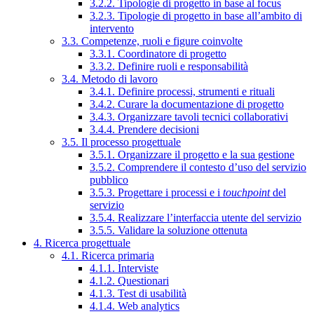
3.2.2. Tipologie di progetto in base al focus
3.2.3. Tipologie di progetto in base all’ambito di
intervento
3.3. Competenze, ruoli e figure coinvolte
3.3.1. Coordinatore di progetto
3.3.2. Definire ruoli e responsabilità
3.4. Metodo di lavoro
3.4.1. Definire processi, strumenti e rituali
3.4.2. Curare la documentazione di progetto
3.4.3. Organizzare tavoli tecnici collaborativi
3.4.4. Prendere decisioni
3.5. Il processo progettuale
3.5.1. Organizzare il progetto e la sua gestione
3.5.2. Comprendere il contesto d’uso del servizio
pubblico
3.5.3. Progettare i processi e i
touchpoint
del
servizio
3.5.4. Realizzare l’interfaccia utente del servizio
3.5.5. Validare la soluzione ottenuta
4. Ricerca progettuale
4.1. Ricerca primaria
4.1.1. Interviste
4.1.2. Questionari
4.1.3. Test di usabilità
4.1.4. Web analytics