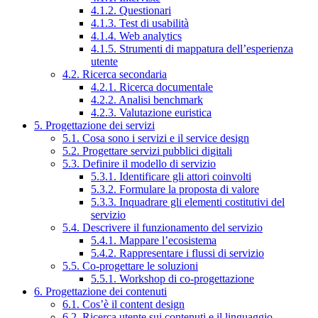
4.1.2. Questionari
4.1.3. Test di usabilità
4.1.4. Web analytics
4.1.5. Strumenti di mappatura dell’esperienza
utente
4.2. Ricerca secondaria
4.2.1. Ricerca documentale
4.2.2. Analisi benchmark
4.2.3. Valutazione euristica
5. Progettazione dei servizi
5.1. Cosa sono i servizi e il service design
5.2. Progettare servizi pubblici digitali
5.3. Definire il modello di servizio
5.3.1. Identificare gli attori coinvolti
5.3.2. Formulare la proposta di valore
5.3.3. Inquadrare gli elementi costitutivi del
servizio
5.4. Descrivere il funzionamento del servizio
5.4.1. Mappare l’ecosistema
5.4.2. Rappresentare i flussi di servizio
5.5. Co-progettare le soluzioni
5.5.1. Workshop di co-progettazione
6. Progettazione dei contenuti
6.1. Cos’è il content design
6.2. Ricerca utente sui contenuti e il linguaggio