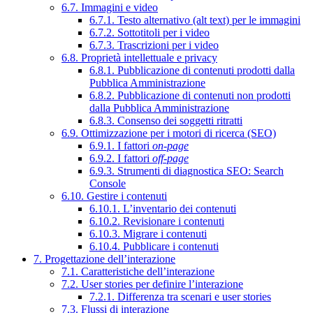
6.7. Immagini e video
6.7.1. Testo alternativo (alt text) per le immagini
6.7.2. Sottotitoli per i video
6.7.3. Trascrizioni per i video
6.8. Proprietà intellettuale e privacy
6.8.1. Pubblicazione di contenuti prodotti dalla
Pubblica Amministrazione
6.8.2. Pubblicazione di contenuti non prodotti
dalla Pubblica Amministrazione
6.8.3. Consenso dei soggetti ritratti
6.9. Ottimizzazione per i motori di ricerca (SEO)
6.9.1. I fattori
on-page
6.9.2. I fattori
off-page
6.9.3. Strumenti di diagnostica SEO: Search
Console
6.10. Gestire i contenuti
6.10.1. L’inventario dei contenuti
6.10.2. Revisionare i contenuti
6.10.3. Migrare i contenuti
6.10.4. Pubblicare i contenuti
7. Progettazione dell’interazione
7.1. Caratteristiche dell’interazione
7.2. User stories per definire l’interazione
7.2.1. Differenza tra scenari e user stories
7.3. Flussi di interazione