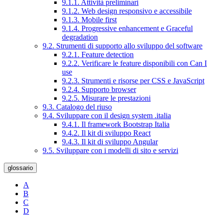
9.1.1. Attività preliminari
9.1.2. Web design responsivo e accessibile
9.1.3. Mobile first
9.1.4. Progressive enhancement e Graceful
degradation
9.2. Strumenti di supporto allo sviluppo del software
9.2.1. Feature detection
9.2.2. Verificare le feature disponibili con Can I
use
9.2.3. Strumenti e risorse per CSS e JavaScript
9.2.4. Supporto browser
9.2.5. Misurare le prestazioni
9.3. Catalogo del riuso
9.4. Sviluppare con il design system .italia
9.4.1. Il framework Bootstrap Italia
9.4.2. Il kit di sviluppo React
9.4.3. Il kit di sviluppo Angular
9.5. Sviluppare con i modelli di sito e servizi
glossario
A
B
C
D