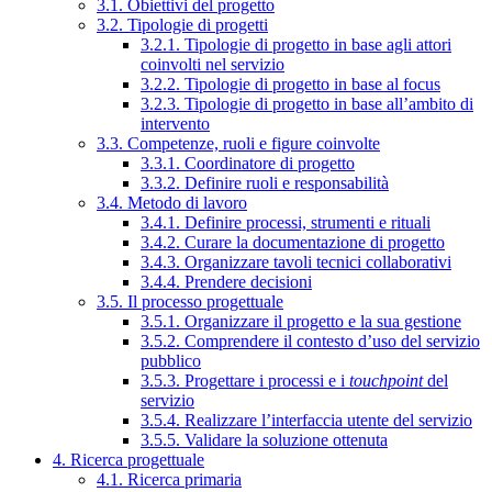
3.1. Obiettivi del progetto
3.2. Tipologie di progetti
3.2.1. Tipologie di progetto in base agli attori
coinvolti nel servizio
3.2.2. Tipologie di progetto in base al focus
3.2.3. Tipologie di progetto in base all’ambito di
intervento
3.3. Competenze, ruoli e figure coinvolte
3.3.1. Coordinatore di progetto
3.3.2. Definire ruoli e responsabilità
3.4. Metodo di lavoro
3.4.1. Definire processi, strumenti e rituali
3.4.2. Curare la documentazione di progetto
3.4.3. Organizzare tavoli tecnici collaborativi
3.4.4. Prendere decisioni
3.5. Il processo progettuale
3.5.1. Organizzare il progetto e la sua gestione
3.5.2. Comprendere il contesto d’uso del servizio
pubblico
3.5.3. Progettare i processi e i
touchpoint
del
servizio
3.5.4. Realizzare l’interfaccia utente del servizio
3.5.5. Validare la soluzione ottenuta
4. Ricerca progettuale
4.1. Ricerca primaria