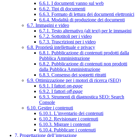
6.6.1. I documenti vanno sul web
6.6.2. Tipi di documenti
6.6.3. Formato di lettura dei documenti elettronici
6.6.4. Modalità di produzione dei documenti
6.7. Immagini e video
6.7.1. Testo alternativo (alt text) per le immagini
6.7.2. Sottotitoli per i video
6.7.3. Trascrizioni per i video
6.8. Proprietà intellettuale e privacy
6.8.1. Pubblicazione di contenuti prodotti dalla
Pubblica Amministrazione
6.8.2. Pubblicazione di contenuti non prodotti
dalla Pubblica Amministrazione
6.8.3. Consenso dei soggetti ritratti
6.9. Ottimizzazione per i motori di ricerca (SEO)
6.9.1. I fattori
on-page
6.9.2. I fattori
off-page
6.9.3. Strumenti di diagnostica SEO: Search
Console
6.10. Gestire i contenuti
6.10.1. L’inventario dei contenuti
6.10.2. Revisionare i contenuti
6.10.3. Migrare i contenuti
6.10.4. Pubblicare i contenuti
7. Progettazione dell’interazione