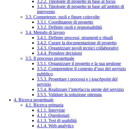
3.2.2. Tipologie di progetto in base al focus
3.2.3. Tipologie di progetto in base all’ambito di
intervento
3.3. Competenze, ruoli e figure coinvolte
3.3.1. Coordinatore di progetto
3.3.2. Definire ruoli e responsabilità
3.4. Metodo di lavoro
3.4.1. Definire processi, strumenti e rituali
3.4.2. Curare la documentazione di progetto
3.4.3. Organizzare tavoli tecnici collaborativi
3.4.4. Prendere decisioni
3.5. Il processo progettuale
3.5.1. Organizzare il progetto e la sua gestione
3.5.2. Comprendere il contesto d’uso del servizio
pubblico
3.5.3. Progettare i processi e i
touchpoint
del
servizio
3.5.4. Realizzare l’interfaccia utente del servizio
3.5.5. Validare la soluzione ottenuta
4. Ricerca progettuale
4.1. Ricerca primaria
4.1.1. Interviste
4.1.2. Questionari
4.1.3. Test di usabilità
4.1.4. Web analytics