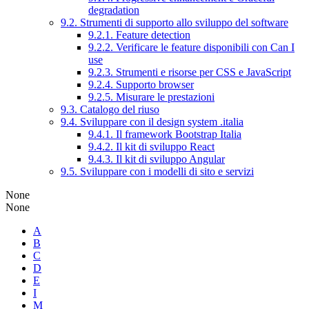
degradation
9.2. Strumenti di supporto allo sviluppo del software
9.2.1. Feature detection
9.2.2. Verificare le feature disponibili con Can I
use
9.2.3. Strumenti e risorse per CSS e JavaScript
9.2.4. Supporto browser
9.2.5. Misurare le prestazioni
9.3. Catalogo del riuso
9.4. Sviluppare con il design system .italia
9.4.1. Il framework Bootstrap Italia
9.4.2. Il kit di sviluppo React
9.4.3. Il kit di sviluppo Angular
9.5. Sviluppare con i modelli di sito e servizi
None
None
A
B
C
D
E
I
M