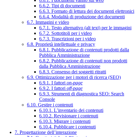
6.6.1. I documenti vanno sul web
6.6.2. Tipi di documenti
6.6.3. Formato di lettura dei documenti elettronici
6.6.4. Modalità di produzione dei documenti
6.7. Immagini e video
6.7.1. Testo alternativo (alt text) per le immagini
6.7.2. Sottotitoli per i video
6.7.3. Trascrizioni per i video
6.8. Proprietà intellettuale e privacy
6.8.1. Pubblicazione di contenuti prodotti dalla
Pubblica Amministrazione
6.8.2. Pubblicazione di contenuti non prodotti
dalla Pubblica Amministrazione
6.8.3. Consenso dei soggetti ritratti
6.9. Ottimizzazione per i motori di ricerca (SEO)
6.9.1. I fattori
on-page
6.9.2. I fattori
off-page
6.9.3. Strumenti di diagnostica SEO: Search
Console
6.10. Gestire i contenuti
6.10.1. L’inventario dei contenuti
6.10.2. Revisionare i contenuti
6.10.3. Migrare i contenuti
6.10.4. Pubblicare i contenuti
7. Progettazione dell’interazione