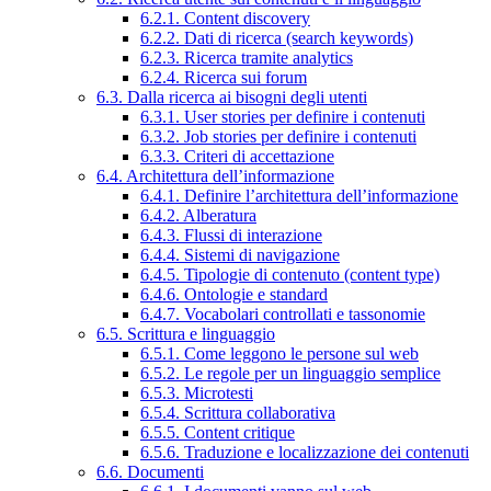
6.2.1. Content discovery
6.2.2. Dati di ricerca (search keywords)
6.2.3. Ricerca tramite analytics
6.2.4. Ricerca sui forum
6.3. Dalla ricerca ai bisogni degli utenti
6.3.1. User stories per definire i contenuti
6.3.2. Job stories per definire i contenuti
6.3.3. Criteri di accettazione
6.4. Architettura dell’informazione
6.4.1. Definire l’architettura dell’informazione
6.4.2. Alberatura
6.4.3. Flussi di interazione
6.4.4. Sistemi di navigazione
6.4.5. Tipologie di contenuto (content type)
6.4.6. Ontologie e standard
6.4.7. Vocabolari controllati e tassonomie
6.5. Scrittura e linguaggio
6.5.1. Come leggono le persone sul web
6.5.2. Le regole per un linguaggio semplice
6.5.3. Microtesti
6.5.4. Scrittura collaborativa
6.5.5. Content critique
6.5.6. Traduzione e localizzazione dei contenuti
6.6. Documenti