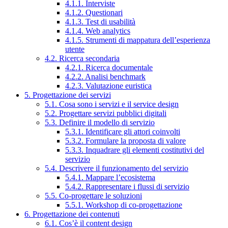
4.1.1. Interviste
4.1.2. Questionari
4.1.3. Test di usabilità
4.1.4. Web analytics
4.1.5. Strumenti di mappatura dell’esperienza
utente
4.2. Ricerca secondaria
4.2.1. Ricerca documentale
4.2.2. Analisi benchmark
4.2.3. Valutazione euristica
5. Progettazione dei servizi
5.1. Cosa sono i servizi e il service design
5.2. Progettare servizi pubblici digitali
5.3. Definire il modello di servizio
5.3.1. Identificare gli attori coinvolti
5.3.2. Formulare la proposta di valore
5.3.3. Inquadrare gli elementi costitutivi del
servizio
5.4. Descrivere il funzionamento del servizio
5.4.1. Mappare l’ecosistema
5.4.2. Rappresentare i flussi di servizio
5.5. Co-progettare le soluzioni
5.5.1. Workshop di co-progettazione
6. Progettazione dei contenuti
6.1. Cos’è il content design