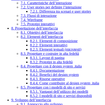
7.1. Caratteristiche dell’interazione
7.2. User stories per definire l’interazione
7.2.1. Differenza tra scenari e user stories
7.3. Flussi di interazione
7.4. Wireframe
7.5. Prototipi interattivi
8. Progettazione dell’interfaccia
8.1. Obiettivi dell’interfaccia
8.2. Elementi dell’interfaccia
8.2.1. Elementi di composizione
8.2.2. Elementi interattivi
8.2.3. Elementi testuali (microtesti)
8.3. Progettare e costruire in alta fedeltà
8.3.1. Layout di pagina
8.3.2. Prototipi in alta fedeltà
8.4. Progettare con il design system .italia
8.4.1. Documentazione
8.4.2. Benefici del design system
8.4.3. Risorse operative
8.4.4. Come contribuire al design system .italia
8.5. Progettare con i modelli di sito e servizi
8.5.1. Vantaggi dell’utilizzo dei modelli
8.5.2. I modelli di sito e servizi disponibili
9. Sviluppo dell’interfaccia
9.1. Approccio allo sviluppo