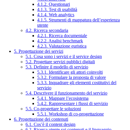
4.1.2. Questionari
4.1.3. Test di usabilità
4.1.4. Web analytics
4.1.5. Strumenti di mappatura dell’esperienza
utente
4.2. Ricerca secondaria
4.2.1. Ricerca documentale
4.2.2. Analisi benchmark
4.2.3. Valutazione euristica
5. Progettazione dei servizi
5.1. Cosa sono i servizi e il service design
5.2. Progettare servizi pubblici digitali
5.3. Definire il modello di servizio
5.3.1. Identificare gli attori coinvolti
5.3.2. Formulare la proposta di valore
5.3.3. Inquadrare gli elementi costitutivi del
servizio
5.4. Descrivere il funzionamento del servizio
5.4.1. Mappare l’ecosistema
5.4.2. Rappresentare i flussi di servizio
5.5. Co-progettare le soluzioni
5.5.1. Workshop di co-progettazione
6. Progettazione dei contenuti
6.1. Cos’è il content design
6.2. Ricerca utente sui contenuti e il linguaggio