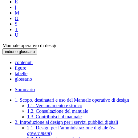
E
I
M
O
S
T
U
Manuale operativo di design
indici e glossario
contenuti
figure
tabelle
glossario
Sommario
1. Scopo, destinatari e uso del Manuale operativo di design
1.1. Versionamento e storico
1.2. Consultazione del manuale
1.3. Contribuisci al manuale
2. Introduzione al design per i servizi pubblici digitali
2.1. Design per l’amministrazione digitale (
e-
government
)