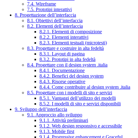
7.4. Wireframe
7.5. Prototipi interattivi
8. Progettazione dell’interfaccia
8.1. Obiettivi dell’interfaccia
8.2. Elementi dell’interfaccia
8.2.1. Elementi di composizione
8.2.2. Elementi interattivi
8.2.3. Elementi testuali (microtesti)
8.3. Progettare e costruire in alta fedeltà
8.3.1. Layout di pagina
8.3.2. Prototipi in alta fedeltà
8.4. Progettare con il design system .italia
8.4.1. Documentazione
8.4.2. Benefici del design system
8.4.3. Risorse operative
8.4.4. Come contribuire al design system .italia
8.5. Progettare con i modelli di sito e servizi
8.5.1. Vantaggi dell’utilizzo dei modelli
8.5.2. I modelli di sito e servizi disponibili
9. Sviluppo dell’interfaccia
9.1. Approccio allo sviluppo
9.1.1. Attività preliminari
9.1.2. Web design responsivo e accessibile
9.1.3. Mobile first
9.1.4. Progressive enhancement e Graceful