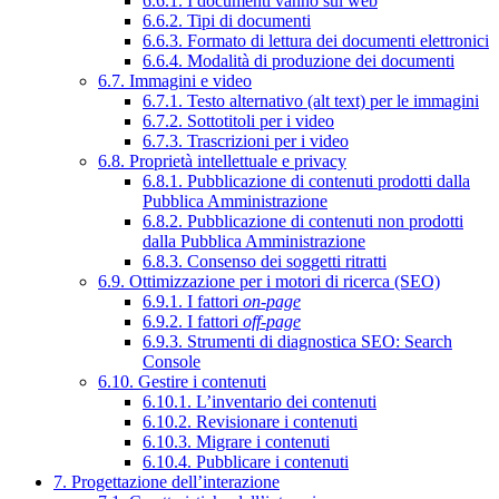
6.6.1. I documenti vanno sul web
6.6.2. Tipi di documenti
6.6.3. Formato di lettura dei documenti elettronici
6.6.4. Modalità di produzione dei documenti
6.7. Immagini e video
6.7.1. Testo alternativo (alt text) per le immagini
6.7.2. Sottotitoli per i video
6.7.3. Trascrizioni per i video
6.8. Proprietà intellettuale e privacy
6.8.1. Pubblicazione di contenuti prodotti dalla
Pubblica Amministrazione
6.8.2. Pubblicazione di contenuti non prodotti
dalla Pubblica Amministrazione
6.8.3. Consenso dei soggetti ritratti
6.9. Ottimizzazione per i motori di ricerca (SEO)
6.9.1. I fattori
on-page
6.9.2. I fattori
off-page
6.9.3. Strumenti di diagnostica SEO: Search
Console
6.10. Gestire i contenuti
6.10.1. L’inventario dei contenuti
6.10.2. Revisionare i contenuti
6.10.3. Migrare i contenuti
6.10.4. Pubblicare i contenuti
7. Progettazione dell’interazione