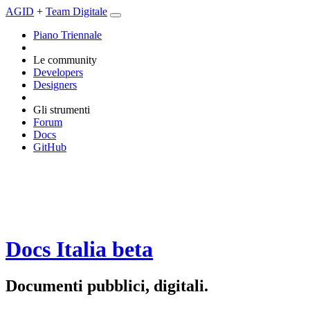
AGID
+
Team Digitale
Piano Triennale
Le community
Developers
Designers
Gli strumenti
Forum
Docs
GitHub
Docs Italia
beta
Documenti pubblici, digitali.