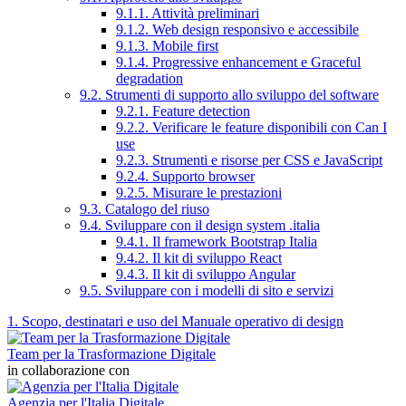
9.1.1. Attività preliminari
9.1.2. Web design responsivo e accessibile
9.1.3. Mobile first
9.1.4. Progressive enhancement e Graceful
degradation
9.2. Strumenti di supporto allo sviluppo del software
9.2.1. Feature detection
9.2.2. Verificare le feature disponibili con Can I
use
9.2.3. Strumenti e risorse per CSS e JavaScript
9.2.4. Supporto browser
9.2.5. Misurare le prestazioni
9.3. Catalogo del riuso
9.4. Sviluppare con il design system .italia
9.4.1. Il framework Bootstrap Italia
9.4.2. Il kit di sviluppo React
9.4.3. Il kit di sviluppo Angular
9.5. Sviluppare con i modelli di sito e servizi
1. Scopo, destinatari e uso del Manuale operativo di design
Team per la Trasformazione Digitale
in collaborazione con
Agenzia per l'Italia Digitale