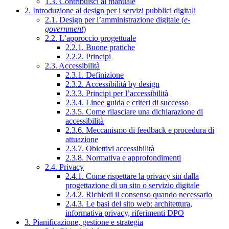
1.3. Contribuisci al manuale
2. Introduzione al design per i servizi pubblici digitali
2.1. Design per l’amministrazione digitale (
e-
government
)
2.2. L’approccio progettuale
2.2.1. Buone pratiche
2.2.2. Principi
2.3. Accessibilità
2.3.1. Definizione
2.3.2. Accessibilità by design
2.3.3. Principi per l’accessibilità
2.3.4. Linee guida e criteri di successo
2.3.5. Come rilasciare una dichiarazione di
accessibilità
2.3.6. Meccanismo di feedback e procedura di
attuazione
2.3.7. Obiettivi accessibilità
2.3.8. Normativa e approfondimenti
2.4. Privacy
2.4.1. Come rispettare la privacy sin dalla
progettazione di un sito o servizio digitale
2.4.2. Richiedi il consenso quando necessario
2.4.3. Le basi del sito web: architettura,
informativa privacy, riferimenti DPO
3. Pianificazione, gestione e strategia