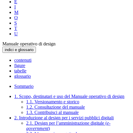
E
I
M
O
S
T
U
Manuale operativo di design
indici e glossario
contenuti
figure
tabelle
glossario
Sommario
1. Scopo, destinatari e uso del Manuale operativo di design
1.1. Versionamento e storico
1.2. Consultazione del manuale
1.3. Contribuisci al manuale
2. Introduzione al design per i servizi pubblici digitali
2.1. Design per l’amministrazione digitale (
e-
government
)