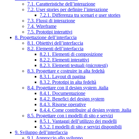
7.1. Caratteristiche dell’interazione
7.2. User stories per definire l’interazione
7.2.1. Differenza tra scenari e user stories
7.3. Flussi di interazione
7.4. Wireframe
7.5. Prototipi interattivi
8. Progettazione dell’interfaccia
8.1. Obiettivi dell’interfaccia
8.2. Elementi dell’interfaccia
8.2.1. Elementi di composizione
8.2.2. Elementi interattivi
8.2.3. Elementi testuali (microtesti)
8.3. Progettare e costruire in alta fedeltà
8.3.1. Layout di pagina
8.3.2. Prototipi in alta fedeltà
8.4. Progettare con il design system .italia
8.4.1. Documentazione
8.4.2. Benefici del design system
8.4.3. Risorse operative
8.4.4. Come contribuire al design system .italia
8.5. Progettare con i modelli di sito e servizi
8.5.1. Vantaggi dell’utilizzo dei modelli
8.5.2. I modelli di sito e servizi disponibili
9. Sviluppo dell’interfaccia
9.1. Approccio allo sviluppo