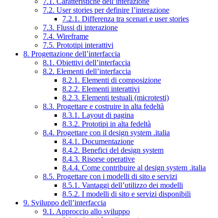
7.1. Caratteristiche dell’interazione
7.2. User stories per definire l’interazione
7.2.1. Differenza tra scenari e user stories
7.3. Flussi di interazione
7.4. Wireframe
7.5. Prototipi interattivi
8. Progettazione dell’interfaccia
8.1. Obiettivi dell’interfaccia
8.2. Elementi dell’interfaccia
8.2.1. Elementi di composizione
8.2.2. Elementi interattivi
8.2.3. Elementi testuali (microtesti)
8.3. Progettare e costruire in alta fedeltà
8.3.1. Layout di pagina
8.3.2. Prototipi in alta fedeltà
8.4. Progettare con il design system .italia
8.4.1. Documentazione
8.4.2. Benefici del design system
8.4.3. Risorse operative
8.4.4. Come contribuire al design system .italia
8.5. Progettare con i modelli di sito e servizi
8.5.1. Vantaggi dell’utilizzo dei modelli
8.5.2. I modelli di sito e servizi disponibili
9. Sviluppo dell’interfaccia
9.1. Approccio allo sviluppo