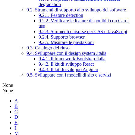
degradation
9.2. Strumenti di supporto allo sviluppo del software
9.2.1. Feature detection
9.2.2. Verificare le feature disponibili con Can I
use
9.2.3. Strumenti e risorse per CSS e JavaScript
9.2.4. Supporto browser
9.2.5. Misurare le prestazioni
9.3. Catalogo del riuso
9.4. Sviluppare con il design system .italia
9.4.1. Il framework Bootstrap Italia
9.4.2. Il kit di sviluppo React
9.4.3. Il kit di sviluppo Angular
9.5. Sviluppare con i modelli di sito e servizi
None
None
A
B
C
D
E
I
M