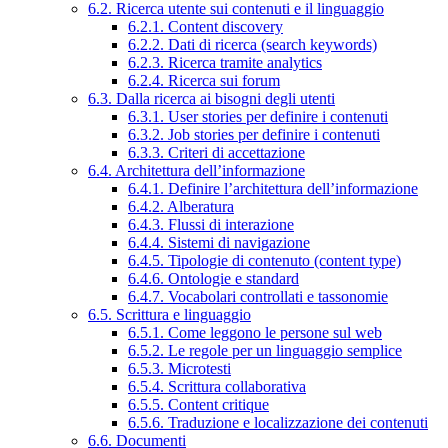
6.2. Ricerca utente sui contenuti e il linguaggio
6.2.1. Content discovery
6.2.2. Dati di ricerca (search keywords)
6.2.3. Ricerca tramite analytics
6.2.4. Ricerca sui forum
6.3. Dalla ricerca ai bisogni degli utenti
6.3.1. User stories per definire i contenuti
6.3.2. Job stories per definire i contenuti
6.3.3. Criteri di accettazione
6.4. Architettura dell’informazione
6.4.1. Definire l’architettura dell’informazione
6.4.2. Alberatura
6.4.3. Flussi di interazione
6.4.4. Sistemi di navigazione
6.4.5. Tipologie di contenuto (content type)
6.4.6. Ontologie e standard
6.4.7. Vocabolari controllati e tassonomie
6.5. Scrittura e linguaggio
6.5.1. Come leggono le persone sul web
6.5.2. Le regole per un linguaggio semplice
6.5.3. Microtesti
6.5.4. Scrittura collaborativa
6.5.5. Content critique
6.5.6. Traduzione e localizzazione dei contenuti
6.6. Documenti