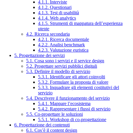
4.1.1. Interviste
4.1.2. Questionari
4.1.3. Test di usabilità
4.1.4. Web analytics
4.1.5. Strumenti di mappatura dell’esperienza
utente
4.2. Ricerca secondaria
4.2.1. Ricerca documentale
4.2.2. Analisi benchmark
4.2.3. Valutazione euristica
5. Progettazione dei servizi
5.1. Cosa sono i servizi e il service design
5.2. Progettare servizi pubblici digitali
5.3. Definire il modello di servizio
5.3.1. Identificare gli attori coinvolti
5.3.2. Formulare la proposta di valore
5.3.3. Inquadrare gli elementi costitutivi del
servizio
5.4. Descrivere il funzionamento del servizio
5.4.1. Mappare l’ecosistema
5.4.2. Rappresentare i flussi di servizio
5.5. Co-progettare le soluzioni
5.5.1. Workshop di co-progettazione
6. Progettazione dei contenuti
6.1. Cos’è il content design