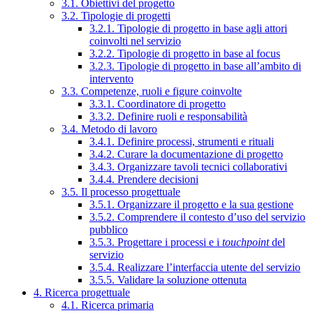
3.1. Obiettivi del progetto
3.2. Tipologie di progetti
3.2.1. Tipologie di progetto in base agli attori
coinvolti nel servizio
3.2.2. Tipologie di progetto in base al focus
3.2.3. Tipologie di progetto in base all’ambito di
intervento
3.3. Competenze, ruoli e figure coinvolte
3.3.1. Coordinatore di progetto
3.3.2. Definire ruoli e responsabilità
3.4. Metodo di lavoro
3.4.1. Definire processi, strumenti e rituali
3.4.2. Curare la documentazione di progetto
3.4.3. Organizzare tavoli tecnici collaborativi
3.4.4. Prendere decisioni
3.5. Il processo progettuale
3.5.1. Organizzare il progetto e la sua gestione
3.5.2. Comprendere il contesto d’uso del servizio
pubblico
3.5.3. Progettare i processi e i
touchpoint
del
servizio
3.5.4. Realizzare l’interfaccia utente del servizio
3.5.5. Validare la soluzione ottenuta
4. Ricerca progettuale
4.1. Ricerca primaria