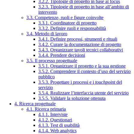
3.2.2. Tipologie di progetto in base al focus
3.2.3. Tipologie di progetto in base all’ambito di
intervento
3.3. Competenze, ruoli e figure coinvolte
3.3.1. Coordinatore di progetto
3.3.2. Definire ruoli e responsabilità
3.4. Metodo di lavoro
3.4.1. Definire processi, strumenti e rituali
3.4.2. Curare la documentazione di progetto
3.4.3. Organizzare tavoli tecnici collaborativi
3.4.4. Prendere decisioni
3.5. Il processo progettuale
3.5.1. Organizzare il progetto e la sua gestione
3.5.2. Comprendere il contesto d’uso del servizio
pubblico
3.5.3. Progettare i processi e i
touchpoint
del
servizio
3.5.4. Realizzare l’interfaccia utente del servizio
3.5.5. Validare la soluzione ottenuta
4. Ricerca progettuale
4.1. Ricerca primaria
4.1.1. Interviste
4.1.2. Questionari
4.1.3. Test di usabilità
4.1.4. Web analytics