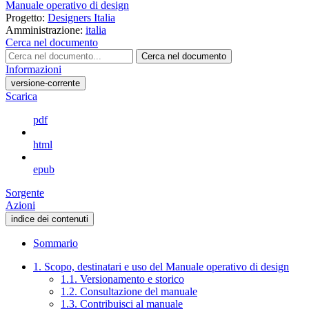
Manuale operativo di design
Progetto:
Designers Italia
Amministrazione:
italia
Cerca nel documento
Cerca nel documento
Informazioni
versione-corrente
Scarica
pdf
html
epub
Sorgente
Azioni
indice dei contenuti
Sommario
1. Scopo, destinatari e uso del Manuale operativo di design
1.1. Versionamento e storico
1.2. Consultazione del manuale
1.3. Contribuisci al manuale