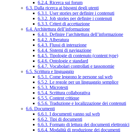
6.2.4. Ricerca sui forum
6.3. Dalla ricerca ai bisogni degli utenti
6.3.1. User stories per definire i contenuti
6.3.2. Job stories per definire i contenuti
6.3.3. Criteri di accettazione
6.4. Architettura dell’informazione
6.4.1. Definire l’architettura dell’informazione
6.4.2. Alberatura
6.4.3. Flussi di interazione
6.4.4. Sistemi di navigazione
6.4.5. Tipologie di contenuto (content type)
6.4.6. Ontologie e standard
6.4.7. Vocabolari controllati e tassonomie
6.5. Scrittura e linguaggio
6.5.1. Come leggono le persone sul web
6.5.2. Le regole per un linguaggio semplice
6.5.3. Microtesti
6.5.4. Scrittura collaborativa
6.5.5. Content critique
6.5.6. Traduzione e localizzazione dei contenuti
6.6. Documenti
6.6.1. I documenti vanno sul web
6.6.2. Tipi di documenti
6.6.3. Formato di lettura dei documenti elettronici
6.6.4. Modalità di produzione dei documenti