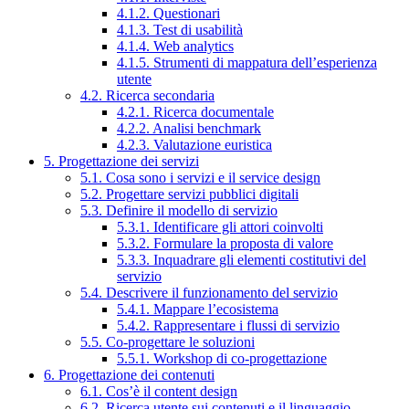
4.1.2. Questionari
4.1.3. Test di usabilità
4.1.4. Web analytics
4.1.5. Strumenti di mappatura dell’esperienza
utente
4.2. Ricerca secondaria
4.2.1. Ricerca documentale
4.2.2. Analisi benchmark
4.2.3. Valutazione euristica
5. Progettazione dei servizi
5.1. Cosa sono i servizi e il service design
5.2. Progettare servizi pubblici digitali
5.3. Definire il modello di servizio
5.3.1. Identificare gli attori coinvolti
5.3.2. Formulare la proposta di valore
5.3.3. Inquadrare gli elementi costitutivi del
servizio
5.4. Descrivere il funzionamento del servizio
5.4.1. Mappare l’ecosistema
5.4.2. Rappresentare i flussi di servizio
5.5. Co-progettare le soluzioni
5.5.1. Workshop di co-progettazione
6. Progettazione dei contenuti
6.1. Cos’è il content design
6.2. Ricerca utente sui contenuti e il linguaggio