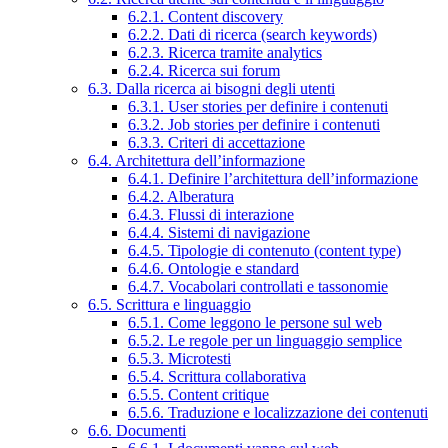
6.2.1. Content discovery
6.2.2. Dati di ricerca (search keywords)
6.2.3. Ricerca tramite analytics
6.2.4. Ricerca sui forum
6.3. Dalla ricerca ai bisogni degli utenti
6.3.1. User stories per definire i contenuti
6.3.2. Job stories per definire i contenuti
6.3.3. Criteri di accettazione
6.4. Architettura dell’informazione
6.4.1. Definire l’architettura dell’informazione
6.4.2. Alberatura
6.4.3. Flussi di interazione
6.4.4. Sistemi di navigazione
6.4.5. Tipologie di contenuto (content type)
6.4.6. Ontologie e standard
6.4.7. Vocabolari controllati e tassonomie
6.5. Scrittura e linguaggio
6.5.1. Come leggono le persone sul web
6.5.2. Le regole per un linguaggio semplice
6.5.3. Microtesti
6.5.4. Scrittura collaborativa
6.5.5. Content critique
6.5.6. Traduzione e localizzazione dei contenuti
6.6. Documenti