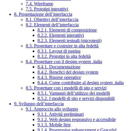
7.4. Wireframe
7.5. Prototipi interattivi
8. Progettazione dell’interfaccia
8.1. Obiettivi dell’interfaccia
8.2. Elementi dell’interfaccia
8.2.1. Elementi di composizione
8.2.2. Elementi interattivi
8.2.3. Elementi testuali (microtesti)
8.3. Progettare e costruire in alta fedeltà
8.3.1. Layout di pagina
8.3.2. Prototipi in alta fedeltà
8.4. Progettare con il design system .italia
8.4.1. Documentazione
8.4.2. Benefici del design system
8.4.3. Risorse operative
8.4.4. Come contribuire al design system .italia
8.5. Progettare con i modelli di sito e servizi
8.5.1. Vantaggi dell’utilizzo dei modelli
8.5.2. I modelli di sito e servizi disponibili
9. Sviluppo dell’interfaccia
9.1. Approccio allo sviluppo
9.1.1. Attività preliminari
9.1.2. Web design responsivo e accessibile
9.1.3. Mobile first
9.1.4. Progressive enhancement e Graceful