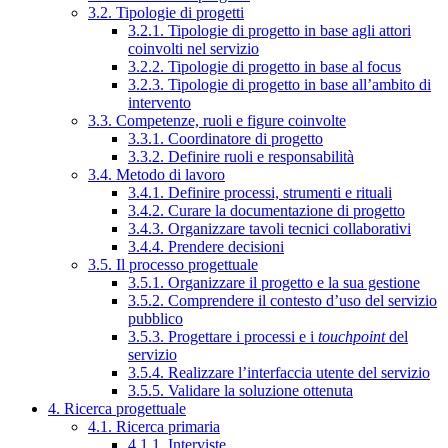
3.2. Tipologie di progetti
3.2.1. Tipologie di progetto in base agli attori
coinvolti nel servizio
3.2.2. Tipologie di progetto in base al focus
3.2.3. Tipologie di progetto in base all’ambito di
intervento
3.3. Competenze, ruoli e figure coinvolte
3.3.1. Coordinatore di progetto
3.3.2. Definire ruoli e responsabilità
3.4. Metodo di lavoro
3.4.1. Definire processi, strumenti e rituali
3.4.2. Curare la documentazione di progetto
3.4.3. Organizzare tavoli tecnici collaborativi
3.4.4. Prendere decisioni
3.5. Il processo progettuale
3.5.1. Organizzare il progetto e la sua gestione
3.5.2. Comprendere il contesto d’uso del servizio
pubblico
3.5.3. Progettare i processi e i
touchpoint
del
servizio
3.5.4. Realizzare l’interfaccia utente del servizio
3.5.5. Validare la soluzione ottenuta
4. Ricerca progettuale
4.1. Ricerca primaria
4.1.1. Interviste