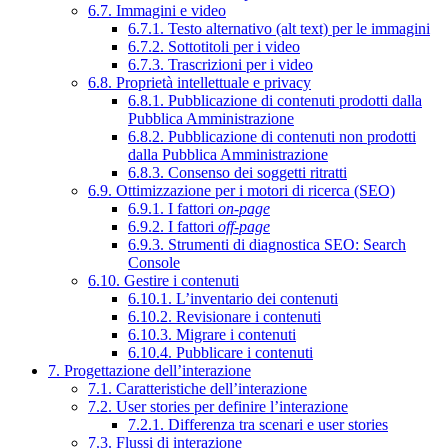
6.7. Immagini e video
6.7.1. Testo alternativo (alt text) per le immagini
6.7.2. Sottotitoli per i video
6.7.3. Trascrizioni per i video
6.8. Proprietà intellettuale e privacy
6.8.1. Pubblicazione di contenuti prodotti dalla
Pubblica Amministrazione
6.8.2. Pubblicazione di contenuti non prodotti
dalla Pubblica Amministrazione
6.8.3. Consenso dei soggetti ritratti
6.9. Ottimizzazione per i motori di ricerca (SEO)
6.9.1. I fattori
on-page
6.9.2. I fattori
off-page
6.9.3. Strumenti di diagnostica SEO: Search
Console
6.10. Gestire i contenuti
6.10.1. L’inventario dei contenuti
6.10.2. Revisionare i contenuti
6.10.3. Migrare i contenuti
6.10.4. Pubblicare i contenuti
7. Progettazione dell’interazione
7.1. Caratteristiche dell’interazione
7.2. User stories per definire l’interazione
7.2.1. Differenza tra scenari e user stories
7.3. Flussi di interazione