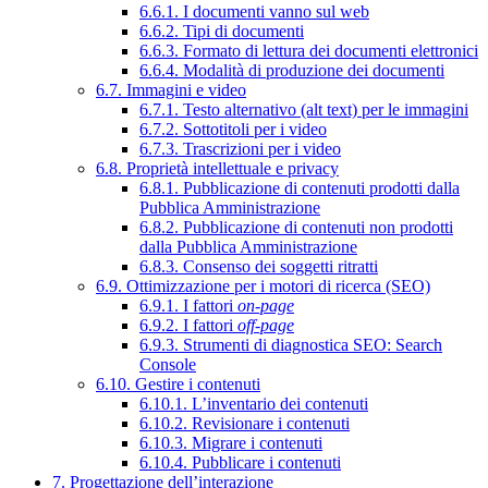
6.6.1. I documenti vanno sul web
6.6.2. Tipi di documenti
6.6.3. Formato di lettura dei documenti elettronici
6.6.4. Modalità di produzione dei documenti
6.7. Immagini e video
6.7.1. Testo alternativo (alt text) per le immagini
6.7.2. Sottotitoli per i video
6.7.3. Trascrizioni per i video
6.8. Proprietà intellettuale e privacy
6.8.1. Pubblicazione di contenuti prodotti dalla
Pubblica Amministrazione
6.8.2. Pubblicazione di contenuti non prodotti
dalla Pubblica Amministrazione
6.8.3. Consenso dei soggetti ritratti
6.9. Ottimizzazione per i motori di ricerca (SEO)
6.9.1. I fattori
on-page
6.9.2. I fattori
off-page
6.9.3. Strumenti di diagnostica SEO: Search
Console
6.10. Gestire i contenuti
6.10.1. L’inventario dei contenuti
6.10.2. Revisionare i contenuti
6.10.3. Migrare i contenuti
6.10.4. Pubblicare i contenuti
7. Progettazione dell’interazione