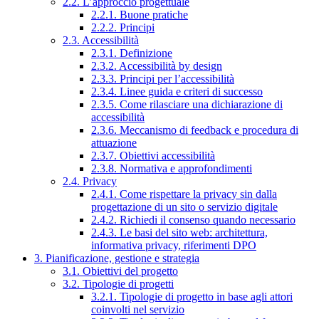
2.2. L’approccio progettuale
2.2.1. Buone pratiche
2.2.2. Principi
2.3. Accessibilità
2.3.1. Definizione
2.3.2. Accessibilità by design
2.3.3. Principi per l’accessibilità
2.3.4. Linee guida e criteri di successo
2.3.5. Come rilasciare una dichiarazione di
accessibilità
2.3.6. Meccanismo di feedback e procedura di
attuazione
2.3.7. Obiettivi accessibilità
2.3.8. Normativa e approfondimenti
2.4. Privacy
2.4.1. Come rispettare la privacy sin dalla
progettazione di un sito o servizio digitale
2.4.2. Richiedi il consenso quando necessario
2.4.3. Le basi del sito web: architettura,
informativa privacy, riferimenti DPO
3. Pianificazione, gestione e strategia
3.1. Obiettivi del progetto
3.2. Tipologie di progetti
3.2.1. Tipologie di progetto in base agli attori
coinvolti nel servizio