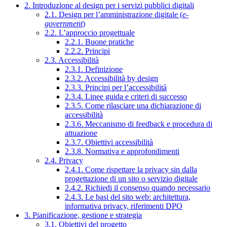
2. Introduzione al design per i servizi pubblici digitali
2.1. Design per l’amministrazione digitale (
e-
government
)
2.2. L’approccio progettuale
2.2.1. Buone pratiche
2.2.2. Principi
2.3. Accessibilità
2.3.1. Definizione
2.3.2. Accessibilità by design
2.3.3. Principi per l’accessibilità
2.3.4. Linee guida e criteri di successo
2.3.5. Come rilasciare una dichiarazione di
accessibilità
2.3.6. Meccanismo di feedback e procedura di
attuazione
2.3.7. Obiettivi accessibilità
2.3.8. Normativa e approfondimenti
2.4. Privacy
2.4.1. Come rispettare la privacy sin dalla
progettazione di un sito o servizio digitale
2.4.2. Richiedi il consenso quando necessario
2.4.3. Le basi del sito web: architettura,
informativa privacy, riferimenti DPO
3. Pianificazione, gestione e strategia
3.1. Obiettivi del progetto