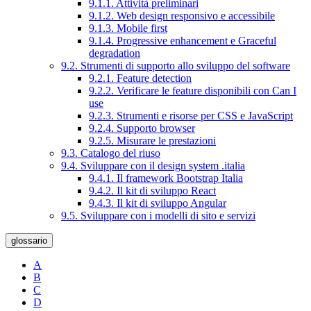
9.1.1. Attività preliminari
9.1.2. Web design responsivo e accessibile
9.1.3. Mobile first
9.1.4. Progressive enhancement e Graceful
degradation
9.2. Strumenti di supporto allo sviluppo del software
9.2.1. Feature detection
9.2.2. Verificare le feature disponibili con Can I
use
9.2.3. Strumenti e risorse per CSS e JavaScript
9.2.4. Supporto browser
9.2.5. Misurare le prestazioni
9.3. Catalogo del riuso
9.4. Sviluppare con il design system .italia
9.4.1. Il framework Bootstrap Italia
9.4.2. Il kit di sviluppo React
9.4.3. Il kit di sviluppo Angular
9.5. Sviluppare con i modelli di sito e servizi
glossario
A
B
C
D