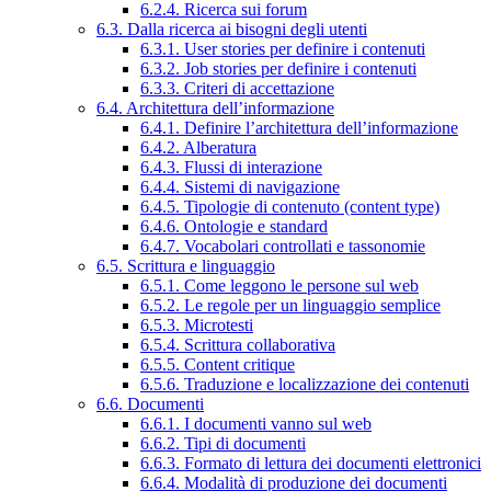
6.2.4. Ricerca sui forum
6.3. Dalla ricerca ai bisogni degli utenti
6.3.1. User stories per definire i contenuti
6.3.2. Job stories per definire i contenuti
6.3.3. Criteri di accettazione
6.4. Architettura dell’informazione
6.4.1. Definire l’architettura dell’informazione
6.4.2. Alberatura
6.4.3. Flussi di interazione
6.4.4. Sistemi di navigazione
6.4.5. Tipologie di contenuto (content type)
6.4.6. Ontologie e standard
6.4.7. Vocabolari controllati e tassonomie
6.5. Scrittura e linguaggio
6.5.1. Come leggono le persone sul web
6.5.2. Le regole per un linguaggio semplice
6.5.3. Microtesti
6.5.4. Scrittura collaborativa
6.5.5. Content critique
6.5.6. Traduzione e localizzazione dei contenuti
6.6. Documenti
6.6.1. I documenti vanno sul web
6.6.2. Tipi di documenti
6.6.3. Formato di lettura dei documenti elettronici
6.6.4. Modalità di produzione dei documenti