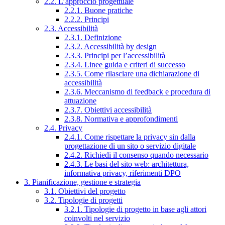
2.2. L’approccio progettuale
2.2.1. Buone pratiche
2.2.2. Principi
2.3. Accessibilità
2.3.1. Definizione
2.3.2. Accessibilità by design
2.3.3. Principi per l’accessibilità
2.3.4. Linee guida e criteri di successo
2.3.5. Come rilasciare una dichiarazione di
accessibilità
2.3.6. Meccanismo di feedback e procedura di
attuazione
2.3.7. Obiettivi accessibilità
2.3.8. Normativa e approfondimenti
2.4. Privacy
2.4.1. Come rispettare la privacy sin dalla
progettazione di un sito o servizio digitale
2.4.2. Richiedi il consenso quando necessario
2.4.3. Le basi del sito web: architettura,
informativa privacy, riferimenti DPO
3. Pianificazione, gestione e strategia
3.1. Obiettivi del progetto
3.2. Tipologie di progetti
3.2.1. Tipologie di progetto in base agli attori
coinvolti nel servizio