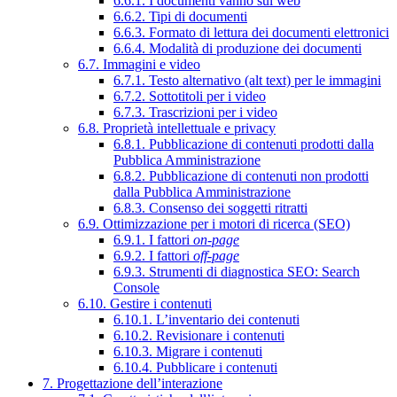
6.6.1. I documenti vanno sul web
6.6.2. Tipi di documenti
6.6.3. Formato di lettura dei documenti elettronici
6.6.4. Modalità di produzione dei documenti
6.7. Immagini e video
6.7.1. Testo alternativo (alt text) per le immagini
6.7.2. Sottotitoli per i video
6.7.3. Trascrizioni per i video
6.8. Proprietà intellettuale e privacy
6.8.1. Pubblicazione di contenuti prodotti dalla
Pubblica Amministrazione
6.8.2. Pubblicazione di contenuti non prodotti
dalla Pubblica Amministrazione
6.8.3. Consenso dei soggetti ritratti
6.9. Ottimizzazione per i motori di ricerca (SEO)
6.9.1. I fattori
on-page
6.9.2. I fattori
off-page
6.9.3. Strumenti di diagnostica SEO: Search
Console
6.10. Gestire i contenuti
6.10.1. L’inventario dei contenuti
6.10.2. Revisionare i contenuti
6.10.3. Migrare i contenuti
6.10.4. Pubblicare i contenuti
7. Progettazione dell’interazione