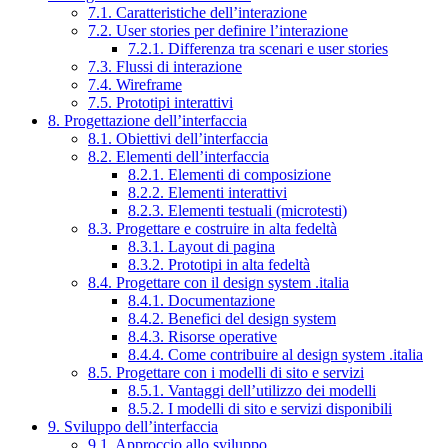
7.1. Caratteristiche dell’interazione
7.2. User stories per definire l’interazione
7.2.1. Differenza tra scenari e user stories
7.3. Flussi di interazione
7.4. Wireframe
7.5. Prototipi interattivi
8. Progettazione dell’interfaccia
8.1. Obiettivi dell’interfaccia
8.2. Elementi dell’interfaccia
8.2.1. Elementi di composizione
8.2.2. Elementi interattivi
8.2.3. Elementi testuali (microtesti)
8.3. Progettare e costruire in alta fedeltà
8.3.1. Layout di pagina
8.3.2. Prototipi in alta fedeltà
8.4. Progettare con il design system .italia
8.4.1. Documentazione
8.4.2. Benefici del design system
8.4.3. Risorse operative
8.4.4. Come contribuire al design system .italia
8.5. Progettare con i modelli di sito e servizi
8.5.1. Vantaggi dell’utilizzo dei modelli
8.5.2. I modelli di sito e servizi disponibili
9. Sviluppo dell’interfaccia
9.1. Approccio allo sviluppo