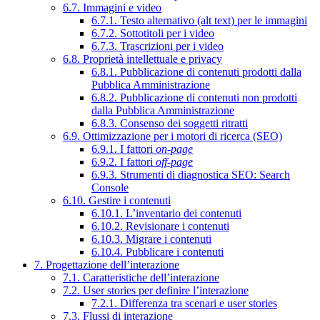
6.7. Immagini e video
6.7.1. Testo alternativo (alt text) per le immagini
6.7.2. Sottotitoli per i video
6.7.3. Trascrizioni per i video
6.8. Proprietà intellettuale e privacy
6.8.1. Pubblicazione di contenuti prodotti dalla
Pubblica Amministrazione
6.8.2. Pubblicazione di contenuti non prodotti
dalla Pubblica Amministrazione
6.8.3. Consenso dei soggetti ritratti
6.9. Ottimizzazione per i motori di ricerca (SEO)
6.9.1. I fattori
on-page
6.9.2. I fattori
off-page
6.9.3. Strumenti di diagnostica SEO: Search
Console
6.10. Gestire i contenuti
6.10.1. L’inventario dei contenuti
6.10.2. Revisionare i contenuti
6.10.3. Migrare i contenuti
6.10.4. Pubblicare i contenuti
7. Progettazione dell’interazione
7.1. Caratteristiche dell’interazione
7.2. User stories per definire l’interazione
7.2.1. Differenza tra scenari e user stories
7.3. Flussi di interazione