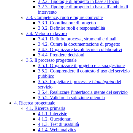
3.2.2. Tipologie di progetto in base al focus
3.2.3. Tipologie di progetto in base all’ambito di
intervento
3.3. Competenze, ruoli e figure coinvolte
3.3.1. Coordinatore di progetto
3.3.2. Definire ruoli e responsabilità
3.4. Metodo di lavoro
3.4.1. Definire processi, strumenti e rituali
3.4.2. Curare la documentazione di progetto
3.4.3. Organizzare tavoli tecnici collaborativi
3.4.4. Prendere decisioni
3.5. Il processo progettuale
3.5.1. Organizzare il progetto e la sua gestione
3.5.2. Comprendere il contesto d’uso del servizio
pubblico
3.5.3. Progettare i processi e i
touchpoint
del
servizio
3.5.4. Realizzare l’interfaccia utente del servizio
3.5.5. Validare la soluzione ottenuta
4. Ricerca progettuale
4.1. Ricerca primaria
4.1.1. Interviste
4.1.2. Questionari
4.1.3. Test di usabilità
4.1.4. Web analytics