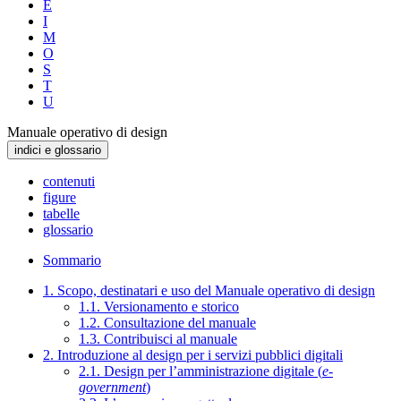
E
I
M
O
S
T
U
Manuale operativo di design
indici e glossario
contenuti
figure
tabelle
glossario
Sommario
1. Scopo, destinatari e uso del Manuale operativo di design
1.1. Versionamento e storico
1.2. Consultazione del manuale
1.3. Contribuisci al manuale
2. Introduzione al design per i servizi pubblici digitali
2.1. Design per l’amministrazione digitale (
e-
government
)