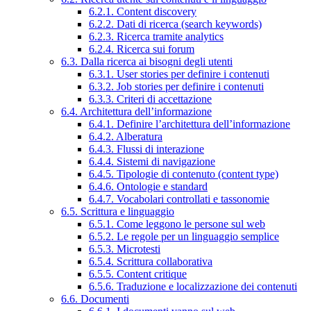
6.2.1. Content discovery
6.2.2. Dati di ricerca (search keywords)
6.2.3. Ricerca tramite analytics
6.2.4. Ricerca sui forum
6.3. Dalla ricerca ai bisogni degli utenti
6.3.1. User stories per definire i contenuti
6.3.2. Job stories per definire i contenuti
6.3.3. Criteri di accettazione
6.4. Architettura dell’informazione
6.4.1. Definire l’architettura dell’informazione
6.4.2. Alberatura
6.4.3. Flussi di interazione
6.4.4. Sistemi di navigazione
6.4.5. Tipologie di contenuto (content type)
6.4.6. Ontologie e standard
6.4.7. Vocabolari controllati e tassonomie
6.5. Scrittura e linguaggio
6.5.1. Come leggono le persone sul web
6.5.2. Le regole per un linguaggio semplice
6.5.3. Microtesti
6.5.4. Scrittura collaborativa
6.5.5. Content critique
6.5.6. Traduzione e localizzazione dei contenuti
6.6. Documenti