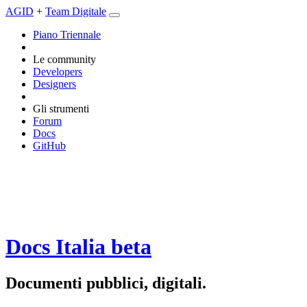
AGID
+
Team Digitale
Piano Triennale
Le community
Developers
Designers
Gli strumenti
Forum
Docs
GitHub
Docs Italia
beta
Documenti pubblici, digitali.