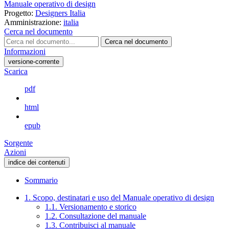
Manuale operativo di design
Progetto:
Designers Italia
Amministrazione:
italia
Cerca nel documento
Cerca nel documento
Informazioni
versione-corrente
Scarica
pdf
html
epub
Sorgente
Azioni
indice dei contenuti
Sommario
1. Scopo, destinatari e uso del Manuale operativo di design
1.1. Versionamento e storico
1.2. Consultazione del manuale
1.3. Contribuisci al manuale