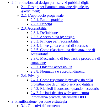
2. Introduzione al design per i servizi pubblici digitali
2.1. Design per l’amministrazione digitale (
e-
government
)
2.2. L’approccio progettuale
2.2.1. Buone pratiche
2.2.2. Principi
2.3. Accessibilità
2.3.1. Definizione
2.3.2. Accessibilità by design
2.3.3. Principi per l’accessibilità
2.3.4. Linee guida e criteri di successo
2.3.5. Come rilasciare una dichiarazione di
accessibilità
2.3.6. Meccanismo di feedback e procedura di
attuazione
2.3.7. Obiettivi accessibilità
2.3.8. Normativa e approfondimenti
2.4. Privacy
2.4.1. Come rispettare la privacy sin dalla
progettazione di un sito o servizio digitale
2.4.2. Richiedi il consenso quando necessario
2.4.3. Le basi del sito web: architettura,
informativa privacy, riferimenti DPO
3. Pianificazione, gestione e strategia
3.1. Obiettivi del progetto