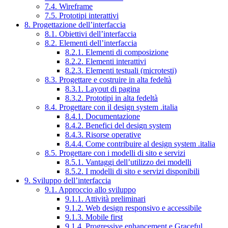
7.4. Wireframe
7.5. Prototipi interattivi
8. Progettazione dell’interfaccia
8.1. Obiettivi dell’interfaccia
8.2. Elementi dell’interfaccia
8.2.1. Elementi di composizione
8.2.2. Elementi interattivi
8.2.3. Elementi testuali (microtesti)
8.3. Progettare e costruire in alta fedeltà
8.3.1. Layout di pagina
8.3.2. Prototipi in alta fedeltà
8.4. Progettare con il design system .italia
8.4.1. Documentazione
8.4.2. Benefici del design system
8.4.3. Risorse operative
8.4.4. Come contribuire al design system .italia
8.5. Progettare con i modelli di sito e servizi
8.5.1. Vantaggi dell’utilizzo dei modelli
8.5.2. I modelli di sito e servizi disponibili
9. Sviluppo dell’interfaccia
9.1. Approccio allo sviluppo
9.1.1. Attività preliminari
9.1.2. Web design responsivo e accessibile
9.1.3. Mobile first
9.1.4. Progressive enhancement e Graceful