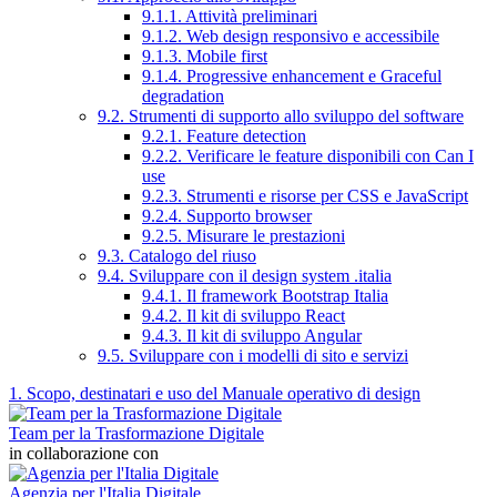
9.1.1. Attività preliminari
9.1.2. Web design responsivo e accessibile
9.1.3. Mobile first
9.1.4. Progressive enhancement e Graceful
degradation
9.2. Strumenti di supporto allo sviluppo del software
9.2.1. Feature detection
9.2.2. Verificare le feature disponibili con Can I
use
9.2.3. Strumenti e risorse per CSS e JavaScript
9.2.4. Supporto browser
9.2.5. Misurare le prestazioni
9.3. Catalogo del riuso
9.4. Sviluppare con il design system .italia
9.4.1. Il framework Bootstrap Italia
9.4.2. Il kit di sviluppo React
9.4.3. Il kit di sviluppo Angular
9.5. Sviluppare con i modelli di sito e servizi
1. Scopo, destinatari e uso del Manuale operativo di design
Team per la Trasformazione Digitale
in collaborazione con
Agenzia per l'Italia Digitale