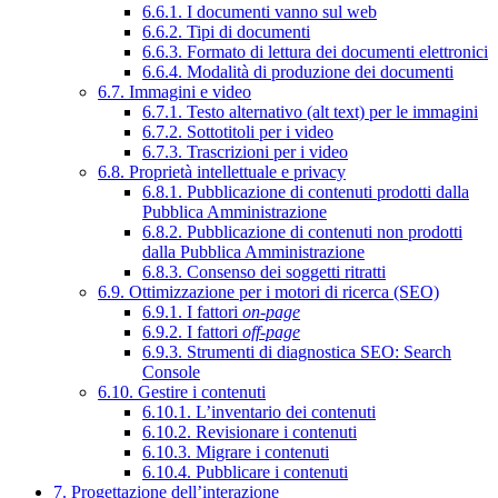
6.6.1. I documenti vanno sul web
6.6.2. Tipi di documenti
6.6.3. Formato di lettura dei documenti elettronici
6.6.4. Modalità di produzione dei documenti
6.7. Immagini e video
6.7.1. Testo alternativo (alt text) per le immagini
6.7.2. Sottotitoli per i video
6.7.3. Trascrizioni per i video
6.8. Proprietà intellettuale e privacy
6.8.1. Pubblicazione di contenuti prodotti dalla
Pubblica Amministrazione
6.8.2. Pubblicazione di contenuti non prodotti
dalla Pubblica Amministrazione
6.8.3. Consenso dei soggetti ritratti
6.9. Ottimizzazione per i motori di ricerca (SEO)
6.9.1. I fattori
on-page
6.9.2. I fattori
off-page
6.9.3. Strumenti di diagnostica SEO: Search
Console
6.10. Gestire i contenuti
6.10.1. L’inventario dei contenuti
6.10.2. Revisionare i contenuti
6.10.3. Migrare i contenuti
6.10.4. Pubblicare i contenuti
7. Progettazione dell’interazione