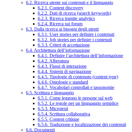
6.2. Ricerca utente sui contenuti e il linguaggio
6.2.1. Content discovery
6.2.2. Dati di ricerca (search keywords)
6.2.3. Ricerca tramite analytics
6.2.4. Ricerca sui forum
6.3. Dalla ricerca ai bisogni degli utenti
6.3.1. User stories per definire i contenuti
6.3.2. Job stories per definire i contenuti
6.3.3. Criteri di accettazione
6.4. Architettura dell’informazione
6.4.1. Definire l’architettura dell’informazione
6.4.2. Alberatura
6.4.3. Flussi di interazione
6.4.4. Sistemi di navigazione
6.4.5. Tipologie di contenuto (content type)
6.4.6. Ontologie e standard
6.4.7. Vocabolari controllati e tassonomie
6.5. Scrittura e linguaggio
6.5.1. Come leggono le persone sul web
6.5.2. Le regole per un linguaggio semplice
6.5.3. Microtesti
6.5.4. Scrittura collaborativa
6.5.5. Content critique
6.5.6. Traduzione e localizzazione dei contenuti
6.6. Documenti