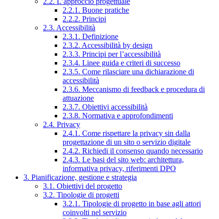
2.2. L’approccio progettuale
2.2.1. Buone pratiche
2.2.2. Principi
2.3. Accessibilità
2.3.1. Definizione
2.3.2. Accessibilità by design
2.3.3. Principi per l’accessibilità
2.3.4. Linee guida e criteri di successo
2.3.5. Come rilasciare una dichiarazione di
accessibilità
2.3.6. Meccanismo di feedback e procedura di
attuazione
2.3.7. Obiettivi accessibilità
2.3.8. Normativa e approfondimenti
2.4. Privacy
2.4.1. Come rispettare la privacy sin dalla
progettazione di un sito o servizio digitale
2.4.2. Richiedi il consenso quando necessario
2.4.3. Le basi del sito web: architettura,
informativa privacy, riferimenti DPO
3. Pianificazione, gestione e strategia
3.1. Obiettivi del progetto
3.2. Tipologie di progetti
3.2.1. Tipologie di progetto in base agli attori
coinvolti nel servizio