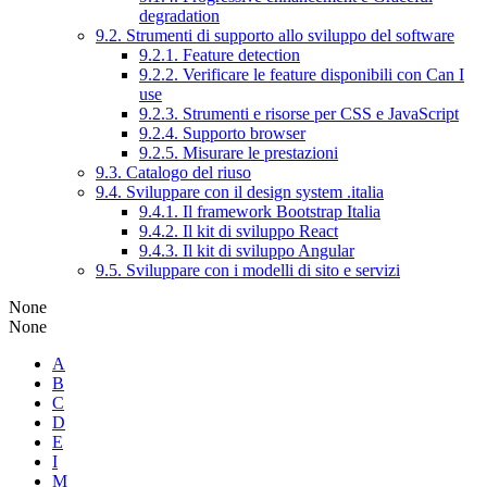
degradation
9.2. Strumenti di supporto allo sviluppo del software
9.2.1. Feature detection
9.2.2. Verificare le feature disponibili con Can I
use
9.2.3. Strumenti e risorse per CSS e JavaScript
9.2.4. Supporto browser
9.2.5. Misurare le prestazioni
9.3. Catalogo del riuso
9.4. Sviluppare con il design system .italia
9.4.1. Il framework Bootstrap Italia
9.4.2. Il kit di sviluppo React
9.4.3. Il kit di sviluppo Angular
9.5. Sviluppare con i modelli di sito e servizi
None
None
A
B
C
D
E
I
M