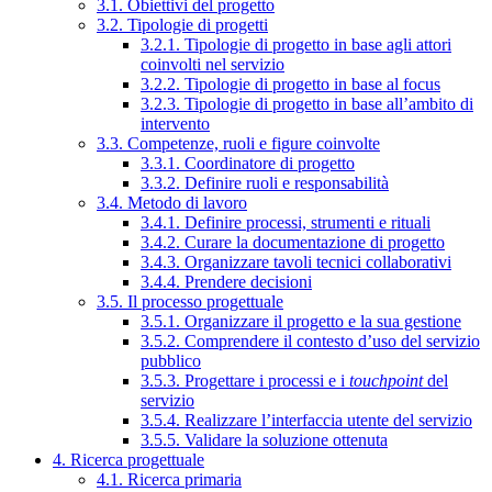
3.1. Obiettivi del progetto
3.2. Tipologie di progetti
3.2.1. Tipologie di progetto in base agli attori
coinvolti nel servizio
3.2.2. Tipologie di progetto in base al focus
3.2.3. Tipologie di progetto in base all’ambito di
intervento
3.3. Competenze, ruoli e figure coinvolte
3.3.1. Coordinatore di progetto
3.3.2. Definire ruoli e responsabilità
3.4. Metodo di lavoro
3.4.1. Definire processi, strumenti e rituali
3.4.2. Curare la documentazione di progetto
3.4.3. Organizzare tavoli tecnici collaborativi
3.4.4. Prendere decisioni
3.5. Il processo progettuale
3.5.1. Organizzare il progetto e la sua gestione
3.5.2. Comprendere il contesto d’uso del servizio
pubblico
3.5.3. Progettare i processi e i
touchpoint
del
servizio
3.5.4. Realizzare l’interfaccia utente del servizio
3.5.5. Validare la soluzione ottenuta
4. Ricerca progettuale
4.1. Ricerca primaria