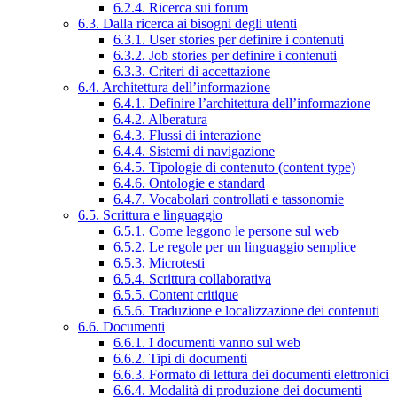
6.2.4. Ricerca sui forum
6.3. Dalla ricerca ai bisogni degli utenti
6.3.1. User stories per definire i contenuti
6.3.2. Job stories per definire i contenuti
6.3.3. Criteri di accettazione
6.4. Architettura dell’informazione
6.4.1. Definire l’architettura dell’informazione
6.4.2. Alberatura
6.4.3. Flussi di interazione
6.4.4. Sistemi di navigazione
6.4.5. Tipologie di contenuto (content type)
6.4.6. Ontologie e standard
6.4.7. Vocabolari controllati e tassonomie
6.5. Scrittura e linguaggio
6.5.1. Come leggono le persone sul web
6.5.2. Le regole per un linguaggio semplice
6.5.3. Microtesti
6.5.4. Scrittura collaborativa
6.5.5. Content critique
6.5.6. Traduzione e localizzazione dei contenuti
6.6. Documenti
6.6.1. I documenti vanno sul web
6.6.2. Tipi di documenti
6.6.3. Formato di lettura dei documenti elettronici
6.6.4. Modalità di produzione dei documenti