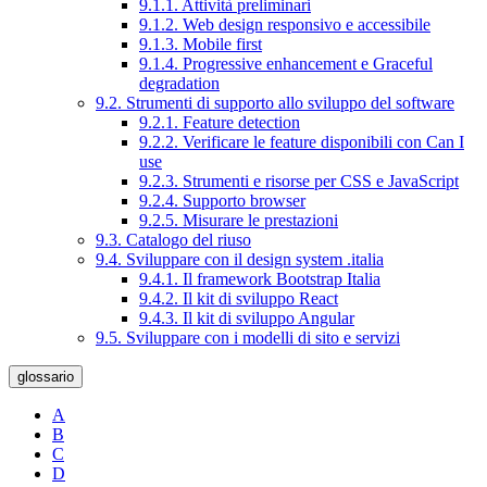
9.1.1. Attività preliminari
9.1.2. Web design responsivo e accessibile
9.1.3. Mobile first
9.1.4. Progressive enhancement e Graceful
degradation
9.2. Strumenti di supporto allo sviluppo del software
9.2.1. Feature detection
9.2.2. Verificare le feature disponibili con Can I
use
9.2.3. Strumenti e risorse per CSS e JavaScript
9.2.4. Supporto browser
9.2.5. Misurare le prestazioni
9.3. Catalogo del riuso
9.4. Sviluppare con il design system .italia
9.4.1. Il framework Bootstrap Italia
9.4.2. Il kit di sviluppo React
9.4.3. Il kit di sviluppo Angular
9.5. Sviluppare con i modelli di sito e servizi
glossario
A
B
C
D