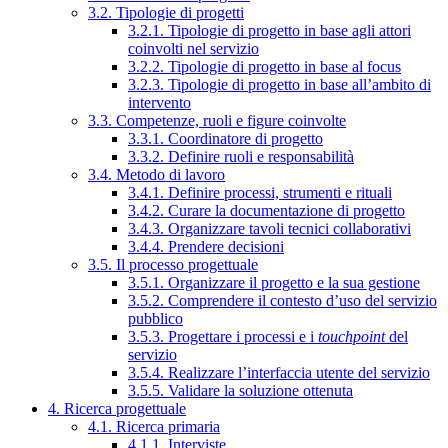
3.2. Tipologie di progetti
3.2.1. Tipologie di progetto in base agli attori
coinvolti nel servizio
3.2.2. Tipologie di progetto in base al focus
3.2.3. Tipologie di progetto in base all’ambito di
intervento
3.3. Competenze, ruoli e figure coinvolte
3.3.1. Coordinatore di progetto
3.3.2. Definire ruoli e responsabilità
3.4. Metodo di lavoro
3.4.1. Definire processi, strumenti e rituali
3.4.2. Curare la documentazione di progetto
3.4.3. Organizzare tavoli tecnici collaborativi
3.4.4. Prendere decisioni
3.5. Il processo progettuale
3.5.1. Organizzare il progetto e la sua gestione
3.5.2. Comprendere il contesto d’uso del servizio
pubblico
3.5.3. Progettare i processi e i
touchpoint
del
servizio
3.5.4. Realizzare l’interfaccia utente del servizio
3.5.5. Validare la soluzione ottenuta
4. Ricerca progettuale
4.1. Ricerca primaria
4.1.1. Interviste