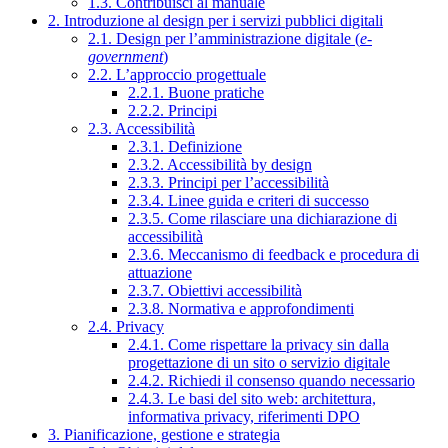
1.3. Contribuisci al manuale
2. Introduzione al design per i servizi pubblici digitali
2.1. Design per l’amministrazione digitale (
e-
government
)
2.2. L’approccio progettuale
2.2.1. Buone pratiche
2.2.2. Principi
2.3. Accessibilità
2.3.1. Definizione
2.3.2. Accessibilità by design
2.3.3. Principi per l’accessibilità
2.3.4. Linee guida e criteri di successo
2.3.5. Come rilasciare una dichiarazione di
accessibilità
2.3.6. Meccanismo di feedback e procedura di
attuazione
2.3.7. Obiettivi accessibilità
2.3.8. Normativa e approfondimenti
2.4. Privacy
2.4.1. Come rispettare la privacy sin dalla
progettazione di un sito o servizio digitale
2.4.2. Richiedi il consenso quando necessario
2.4.3. Le basi del sito web: architettura,
informativa privacy, riferimenti DPO
3. Pianificazione, gestione e strategia