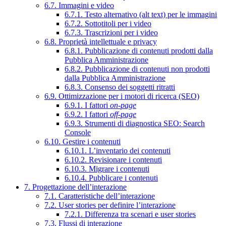
6.7. Immagini e video
6.7.1. Testo alternativo (alt text) per le immagini
6.7.2. Sottotitoli per i video
6.7.3. Trascrizioni per i video
6.8. Proprietà intellettuale e privacy
6.8.1. Pubblicazione di contenuti prodotti dalla
Pubblica Amministrazione
6.8.2. Pubblicazione di contenuti non prodotti
dalla Pubblica Amministrazione
6.8.3. Consenso dei soggetti ritratti
6.9. Ottimizzazione per i motori di ricerca (SEO)
6.9.1. I fattori
on-page
6.9.2. I fattori
off-page
6.9.3. Strumenti di diagnostica SEO: Search
Console
6.10. Gestire i contenuti
6.10.1. L’inventario dei contenuti
6.10.2. Revisionare i contenuti
6.10.3. Migrare i contenuti
6.10.4. Pubblicare i contenuti
7. Progettazione dell’interazione
7.1. Caratteristiche dell’interazione
7.2. User stories per definire l’interazione
7.2.1. Differenza tra scenari e user stories
7.3. Flussi di interazione