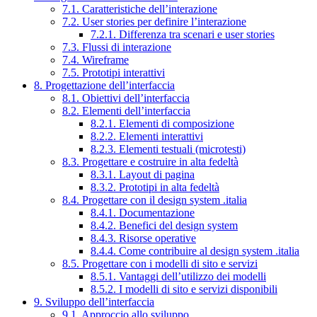
7.1. Caratteristiche dell’interazione
7.2. User stories per definire l’interazione
7.2.1. Differenza tra scenari e user stories
7.3. Flussi di interazione
7.4. Wireframe
7.5. Prototipi interattivi
8. Progettazione dell’interfaccia
8.1. Obiettivi dell’interfaccia
8.2. Elementi dell’interfaccia
8.2.1. Elementi di composizione
8.2.2. Elementi interattivi
8.2.3. Elementi testuali (microtesti)
8.3. Progettare e costruire in alta fedeltà
8.3.1. Layout di pagina
8.3.2. Prototipi in alta fedeltà
8.4. Progettare con il design system .italia
8.4.1. Documentazione
8.4.2. Benefici del design system
8.4.3. Risorse operative
8.4.4. Come contribuire al design system .italia
8.5. Progettare con i modelli di sito e servizi
8.5.1. Vantaggi dell’utilizzo dei modelli
8.5.2. I modelli di sito e servizi disponibili
9. Sviluppo dell’interfaccia
9.1. Approccio allo sviluppo