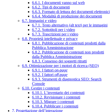
6.6.1. I documenti vanno sul web
6.6.2. Tipi di documenti
6.6.3. Formato di lettura dei documenti elettronici
6.6.4. Modalità di produzione dei documenti
6.7. Immagini e video
6.7.1. Testo alternativo (alt text) per le immagini
6.7.2. Sottotitoli per i video
6.7.3. Trascrizioni per i video
6.8. Proprietà intellettuale e privacy
6.8.1. Pubblicazione di contenuti prodotti dalla
Pubblica Amministrazione
6.8.2. Pubblicazione di contenuti non prodotti
dalla Pubblica Amministrazione
6.8.3. Consenso dei soggetti ritratti
6.9. Ottimizzazione per i motori di ricerca (SEO)
6.9.1. I fattori
on-page
6.9.2. I fattori
off-page
6.9.3. Strumenti di diagnostica SEO: Search
Console
6.10. Gestire i contenuti
6.10.1. L’inventario dei contenuti
6.10.2. Revisionare i contenuti
6.10.3. Migrare i contenuti
6.10.4. Pubblicare i contenuti
7. Progettazione dell’interazione