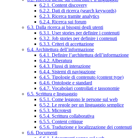
6.2.1. Content discovery
6.2.2. Dati di ricerca (search keywords)
6.2.3. Ricerca tramite analytics
6.2.4. Ricerca sui forum
6.3. Dalla ricerca ai bisogni degli utenti
6.3.1. User stories per definire i contenuti
6.3.2. Job stories per definire i contenuti
6.3.3. Criteri di accettazione
6.4. Architettura dell’informazione
6.4.1. Definire l’architettura dell’informazione
6.4.2. Alberatura
6.4.3. Flussi di interazione
6.4.4. Sistemi di navigazione
6.4.5. Tipologie di contenuto (content type)
6.4.6. Ontologie e standard
6.4.7. Vocabolari controllati e tassonomie
6.5. Scrittura e linguaggio
6.5.1. Come leggono le persone sul web
6.5.2. Le regole per un linguaggio semplice
6.5.3. Microtesti
6.5.4. Scrittura collaborativa
6.5.5. Content critique
6.5.6. Traduzione e localizzazione dei contenuti
6.6. Documenti