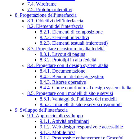
7.4. Wireframe
7.5. Prototipi interattivi
8. Progettazione dell’interfaccia
8.1. Obiettivi dell’interfaccia
8.2. Elementi dell’interfaccia
8.2.1. Elementi di composizione
8.2.2. Elementi interattivi
8.2.3. Elementi testuali (microtesti)
8.3. Progettare e costruire in alta fedeltà
8.3.1. Layout di pagina
8.3.2. Prototipi in alta fedeltà
8.4. Progettare con il design system .italia
8.4.1. Documentazione
8.4.2. Benefici del design system
8.4.3. Risorse operative
8.4.4. Come contribuire al design system .italia
8.5. Progettare con i modelli di sito e servizi
8.5.1. Vantaggi dell’utilizzo dei modelli
8.5.2. I modelli di sito e servizi disponibili
9. Sviluppo dell’interfaccia
9.1. Approccio allo sviluppo
9.1.1. Attività preliminari
9.1.2. Web design responsivo e accessibile
9.1.3. Mobile first
9.1.4. Progressive enhancement e Graceful