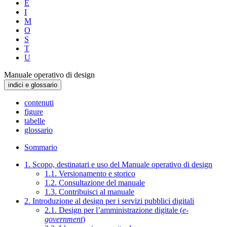
E
I
M
O
S
T
U
Manuale operativo di design
indici e glossario
contenuti
figure
tabelle
glossario
Sommario
1. Scopo, destinatari e uso del Manuale operativo di design
1.1. Versionamento e storico
1.2. Consultazione del manuale
1.3. Contribuisci al manuale
2. Introduzione al design per i servizi pubblici digitali
2.1. Design per l’amministrazione digitale (
e-
government
)