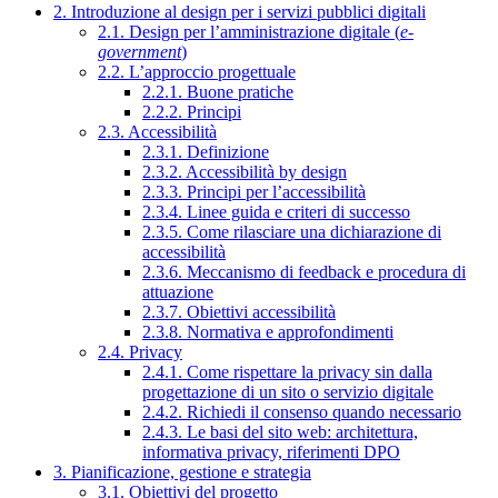
2. Introduzione al design per i servizi pubblici digitali
2.1. Design per l’amministrazione digitale (
e-
government
)
2.2. L’approccio progettuale
2.2.1. Buone pratiche
2.2.2. Principi
2.3. Accessibilità
2.3.1. Definizione
2.3.2. Accessibilità by design
2.3.3. Principi per l’accessibilità
2.3.4. Linee guida e criteri di successo
2.3.5. Come rilasciare una dichiarazione di
accessibilità
2.3.6. Meccanismo di feedback e procedura di
attuazione
2.3.7. Obiettivi accessibilità
2.3.8. Normativa e approfondimenti
2.4. Privacy
2.4.1. Come rispettare la privacy sin dalla
progettazione di un sito o servizio digitale
2.4.2. Richiedi il consenso quando necessario
2.4.3. Le basi del sito web: architettura,
informativa privacy, riferimenti DPO
3. Pianificazione, gestione e strategia
3.1. Obiettivi del progetto