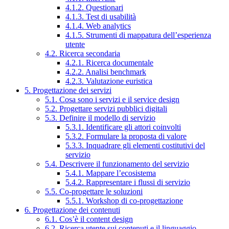
4.1.2. Questionari
4.1.3. Test di usabilità
4.1.4. Web analytics
4.1.5. Strumenti di mappatura dell’esperienza
utente
4.2. Ricerca secondaria
4.2.1. Ricerca documentale
4.2.2. Analisi benchmark
4.2.3. Valutazione euristica
5. Progettazione dei servizi
5.1. Cosa sono i servizi e il service design
5.2. Progettare servizi pubblici digitali
5.3. Definire il modello di servizio
5.3.1. Identificare gli attori coinvolti
5.3.2. Formulare la proposta di valore
5.3.3. Inquadrare gli elementi costitutivi del
servizio
5.4. Descrivere il funzionamento del servizio
5.4.1. Mappare l’ecosistema
5.4.2. Rappresentare i flussi di servizio
5.5. Co-progettare le soluzioni
5.5.1. Workshop di co-progettazione
6. Progettazione dei contenuti
6.1. Cos’è il content design
6.2. Ricerca utente sui contenuti e il linguaggio