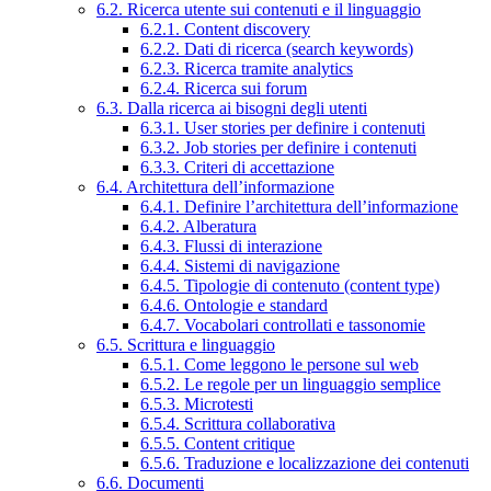
6.2. Ricerca utente sui contenuti e il linguaggio
6.2.1. Content discovery
6.2.2. Dati di ricerca (search keywords)
6.2.3. Ricerca tramite analytics
6.2.4. Ricerca sui forum
6.3. Dalla ricerca ai bisogni degli utenti
6.3.1. User stories per definire i contenuti
6.3.2. Job stories per definire i contenuti
6.3.3. Criteri di accettazione
6.4. Architettura dell’informazione
6.4.1. Definire l’architettura dell’informazione
6.4.2. Alberatura
6.4.3. Flussi di interazione
6.4.4. Sistemi di navigazione
6.4.5. Tipologie di contenuto (content type)
6.4.6. Ontologie e standard
6.4.7. Vocabolari controllati e tassonomie
6.5. Scrittura e linguaggio
6.5.1. Come leggono le persone sul web
6.5.2. Le regole per un linguaggio semplice
6.5.3. Microtesti
6.5.4. Scrittura collaborativa
6.5.5. Content critique
6.5.6. Traduzione e localizzazione dei contenuti
6.6. Documenti