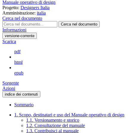
Manuale operativo di design
Progetto:
Designers Italia
Amministrazione:
italia
Cerca nel documento
Cerca nel documento
Informazioni
versione-corrente
Scarica
pdf
html
epub
Sorgente
Azioni
indice dei contenuti
Sommario
1. Scopo, destinatari e uso del Manuale operativo di design
1.1. Versionamento e storico
1.2. Consultazione del manuale
1.3. Contribuisci al manuale