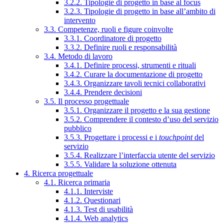
3.2.2. Tipologie di progetto in base al focus
3.2.3. Tipologie di progetto in base all’ambito di
intervento
3.3. Competenze, ruoli e figure coinvolte
3.3.1. Coordinatore di progetto
3.3.2. Definire ruoli e responsabilità
3.4. Metodo di lavoro
3.4.1. Definire processi, strumenti e rituali
3.4.2. Curare la documentazione di progetto
3.4.3. Organizzare tavoli tecnici collaborativi
3.4.4. Prendere decisioni
3.5. Il processo progettuale
3.5.1. Organizzare il progetto e la sua gestione
3.5.2. Comprendere il contesto d’uso del servizio
pubblico
3.5.3. Progettare i processi e i
touchpoint
del
servizio
3.5.4. Realizzare l’interfaccia utente del servizio
3.5.5. Validare la soluzione ottenuta
4. Ricerca progettuale
4.1. Ricerca primaria
4.1.1. Interviste
4.1.2. Questionari
4.1.3. Test di usabilità
4.1.4. Web analytics