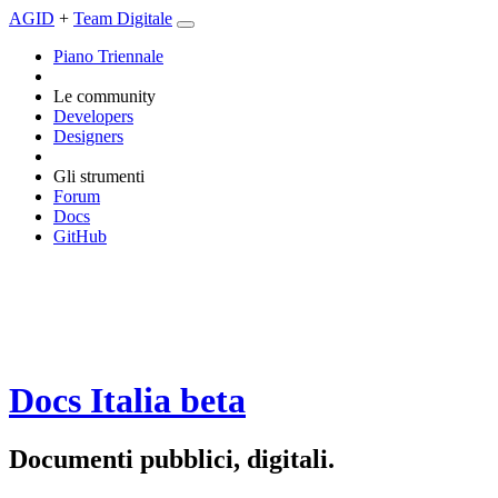
AGID
+
Team Digitale
Piano Triennale
Le community
Developers
Designers
Gli strumenti
Forum
Docs
GitHub
Docs Italia
beta
Documenti pubblici, digitali.