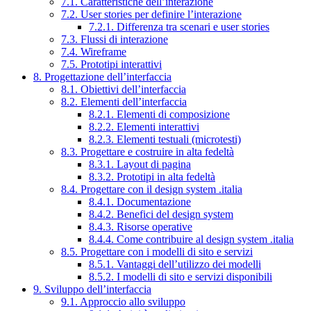
7.1. Caratteristiche dell’interazione
7.2. User stories per definire l’interazione
7.2.1. Differenza tra scenari e user stories
7.3. Flussi di interazione
7.4. Wireframe
7.5. Prototipi interattivi
8. Progettazione dell’interfaccia
8.1. Obiettivi dell’interfaccia
8.2. Elementi dell’interfaccia
8.2.1. Elementi di composizione
8.2.2. Elementi interattivi
8.2.3. Elementi testuali (microtesti)
8.3. Progettare e costruire in alta fedeltà
8.3.1. Layout di pagina
8.3.2. Prototipi in alta fedeltà
8.4. Progettare con il design system .italia
8.4.1. Documentazione
8.4.2. Benefici del design system
8.4.3. Risorse operative
8.4.4. Come contribuire al design system .italia
8.5. Progettare con i modelli di sito e servizi
8.5.1. Vantaggi dell’utilizzo dei modelli
8.5.2. I modelli di sito e servizi disponibili
9. Sviluppo dell’interfaccia
9.1. Approccio allo sviluppo