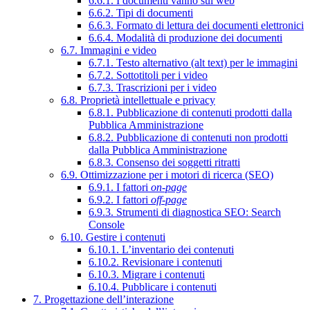
6.6.1. I documenti vanno sul web
6.6.2. Tipi di documenti
6.6.3. Formato di lettura dei documenti elettronici
6.6.4. Modalità di produzione dei documenti
6.7. Immagini e video
6.7.1. Testo alternativo (alt text) per le immagini
6.7.2. Sottotitoli per i video
6.7.3. Trascrizioni per i video
6.8. Proprietà intellettuale e privacy
6.8.1. Pubblicazione di contenuti prodotti dalla
Pubblica Amministrazione
6.8.2. Pubblicazione di contenuti non prodotti
dalla Pubblica Amministrazione
6.8.3. Consenso dei soggetti ritratti
6.9. Ottimizzazione per i motori di ricerca (SEO)
6.9.1. I fattori
on-page
6.9.2. I fattori
off-page
6.9.3. Strumenti di diagnostica SEO: Search
Console
6.10. Gestire i contenuti
6.10.1. L’inventario dei contenuti
6.10.2. Revisionare i contenuti
6.10.3. Migrare i contenuti
6.10.4. Pubblicare i contenuti
7. Progettazione dell’interazione