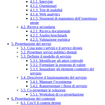
4.1.1. Interviste
4.1.2. Questionari
4.1.3. Test di usabilità
4.1.4. Web analytics
4.1.5. Strumenti di mappatura dell’esperienza
utente
4.2. Ricerca secondaria
4.2.1. Ricerca documentale
4.2.2. Analisi benchmark
4.2.3. Valutazione euristica
5. Progettazione dei servizi
5.1. Cosa sono i servizi e il service design
5.2. Progettare servizi pubblici digitali
5.3. Definire il modello di servizio
5.3.1. Identificare gli attori coinvolti
5.3.2. Formulare la proposta di valore
5.3.3. Inquadrare gli elementi costitutivi del
servizio
5.4. Descrivere il funzionamento del servizio
5.4.1. Mappare l’ecosistema
5.4.2. Rappresentare i flussi di servizio
5.5. Co-progettare le soluzioni
5.5.1. Workshop di co-progettazione
6. Progettazione dei contenuti
6.1. Cos’è il content design