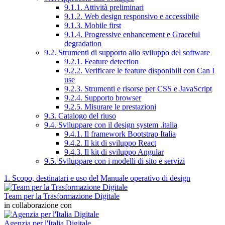
9.1.1. Attività preliminari
9.1.2. Web design responsivo e accessibile
9.1.3. Mobile first
9.1.4. Progressive enhancement e Graceful
degradation
9.2. Strumenti di supporto allo sviluppo del software
9.2.1. Feature detection
9.2.2. Verificare le feature disponibili con Can I
use
9.2.3. Strumenti e risorse per CSS e JavaScript
9.2.4. Supporto browser
9.2.5. Misurare le prestazioni
9.3. Catalogo del riuso
9.4. Sviluppare con il design system .italia
9.4.1. Il framework Bootstrap Italia
9.4.2. Il kit di sviluppo React
9.4.3. Il kit di sviluppo Angular
9.5. Sviluppare con i modelli di sito e servizi
1. Scopo, destinatari e uso del Manuale operativo di design
Team per la Trasformazione Digitale
in collaborazione con
Agenzia per l'Italia Digitale