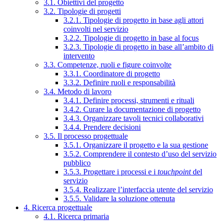
3.1. Obiettivi del progetto
3.2. Tipologie di progetti
3.2.1. Tipologie di progetto in base agli attori
coinvolti nel servizio
3.2.2. Tipologie di progetto in base al focus
3.2.3. Tipologie di progetto in base all’ambito di
intervento
3.3. Competenze, ruoli e figure coinvolte
3.3.1. Coordinatore di progetto
3.3.2. Definire ruoli e responsabilità
3.4. Metodo di lavoro
3.4.1. Definire processi, strumenti e rituali
3.4.2. Curare la documentazione di progetto
3.4.3. Organizzare tavoli tecnici collaborativi
3.4.4. Prendere decisioni
3.5. Il processo progettuale
3.5.1. Organizzare il progetto e la sua gestione
3.5.2. Comprendere il contesto d’uso del servizio
pubblico
3.5.3. Progettare i processi e i
touchpoint
del
servizio
3.5.4. Realizzare l’interfaccia utente del servizio
3.5.5. Validare la soluzione ottenuta
4. Ricerca progettuale
4.1. Ricerca primaria