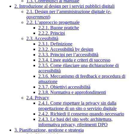
1.3. Contribuisci al manuale
2. Introduzione al design per i servizi pubblici digitali
2.1. Design per l’amministrazione digitale (
e-
government
)
2.2. L’approccio progettuale
2.2.1. Buone pratiche
2.2.2. Principi
2.3. Accessibilità
2.3.1. Definizione
2.3.2. Accessibilità by design
2.3.3. Principi per l’accessibilità
2.3.4. Linee guida e criteri di successo
2.3.5. Come rilasciare una dichiarazione di
accessibilità
2.3.6. Meccanismo di feedback e procedura di
attuazione
2.3.7. Obiettivi accessibilità
2.3.8. Normativa e approfondimenti
2.4. Privacy
2.4.1. Come rispettare la privacy sin dalla
progettazione di un sito o servizio digitale
2.4.2. Richiedi il consenso quando necessario
2.4.3. Le basi del sito web: architettura,
informativa privacy, riferimenti DPO
3. Pianificazione, gestione e strategia