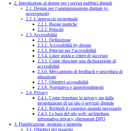
2. Introduzione al design per i servizi pubblici digitali
2.1. Design per l’amministrazione digitale (
e-
government
)
2.2. L’approccio progettuale
2.2.1. Buone pratiche
2.2.2. Principi
2.3. Accessibilità
2.3.1. Definizione
2.3.2. Accessibilità by design
2.3.3. Principi per l’accessibilità
2.3.4. Linee guida e criteri di successo
2.3.5. Come rilasciare una dichiarazione di
accessibilità
2.3.6. Meccanismo di feedback e procedura di
attuazione
2.3.7. Obiettivi accessibilità
2.3.8. Normativa e approfondimenti
2.4. Privacy
2.4.1. Come rispettare la privacy sin dalla
progettazione di un sito o servizio digitale
2.4.2. Richiedi il consenso quando necessario
2.4.3. Le basi del sito web: architettura,
informativa privacy, riferimenti DPO
3. Pianificazione, gestione e strategia
3.1. Obiettivi del progetto