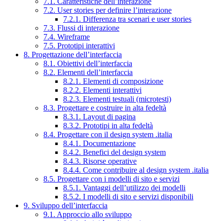
7.1. Caratteristiche dell’interazione
7.2. User stories per definire l’interazione
7.2.1. Differenza tra scenari e user stories
7.3. Flussi di interazione
7.4. Wireframe
7.5. Prototipi interattivi
8. Progettazione dell’interfaccia
8.1. Obiettivi dell’interfaccia
8.2. Elementi dell’interfaccia
8.2.1. Elementi di composizione
8.2.2. Elementi interattivi
8.2.3. Elementi testuali (microtesti)
8.3. Progettare e costruire in alta fedeltà
8.3.1. Layout di pagina
8.3.2. Prototipi in alta fedeltà
8.4. Progettare con il design system .italia
8.4.1. Documentazione
8.4.2. Benefici del design system
8.4.3. Risorse operative
8.4.4. Come contribuire al design system .italia
8.5. Progettare con i modelli di sito e servizi
8.5.1. Vantaggi dell’utilizzo dei modelli
8.5.2. I modelli di sito e servizi disponibili
9. Sviluppo dell’interfaccia
9.1. Approccio allo sviluppo