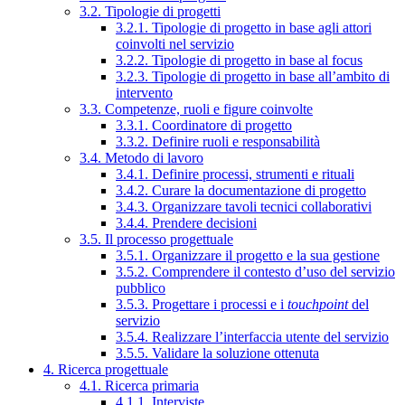
3.2. Tipologie di progetti
3.2.1. Tipologie di progetto in base agli attori
coinvolti nel servizio
3.2.2. Tipologie di progetto in base al focus
3.2.3. Tipologie di progetto in base all’ambito di
intervento
3.3. Competenze, ruoli e figure coinvolte
3.3.1. Coordinatore di progetto
3.3.2. Definire ruoli e responsabilità
3.4. Metodo di lavoro
3.4.1. Definire processi, strumenti e rituali
3.4.2. Curare la documentazione di progetto
3.4.3. Organizzare tavoli tecnici collaborativi
3.4.4. Prendere decisioni
3.5. Il processo progettuale
3.5.1. Organizzare il progetto e la sua gestione
3.5.2. Comprendere il contesto d’uso del servizio
pubblico
3.5.3. Progettare i processi e i
touchpoint
del
servizio
3.5.4. Realizzare l’interfaccia utente del servizio
3.5.5. Validare la soluzione ottenuta
4. Ricerca progettuale
4.1. Ricerca primaria
4.1.1. Interviste