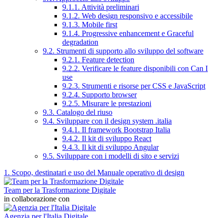
9.1.1. Attività preliminari
9.1.2. Web design responsivo e accessibile
9.1.3. Mobile first
9.1.4. Progressive enhancement e Graceful
degradation
9.2. Strumenti di supporto allo sviluppo del software
9.2.1. Feature detection
9.2.2. Verificare le feature disponibili con Can I
use
9.2.3. Strumenti e risorse per CSS e JavaScript
9.2.4. Supporto browser
9.2.5. Misurare le prestazioni
9.3. Catalogo del riuso
9.4. Sviluppare con il design system .italia
9.4.1. Il framework Bootstrap Italia
9.4.2. Il kit di sviluppo React
9.4.3. Il kit di sviluppo Angular
9.5. Sviluppare con i modelli di sito e servizi
1. Scopo, destinatari e uso del Manuale operativo di design
Team per la Trasformazione Digitale
in collaborazione con
Agenzia per l'Italia Digitale