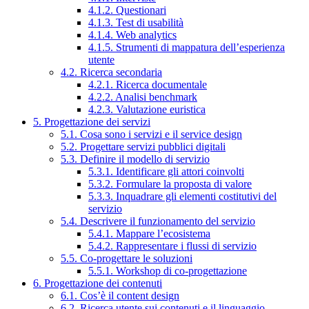
4.1.2. Questionari
4.1.3. Test di usabilità
4.1.4. Web analytics
4.1.5. Strumenti di mappatura dell’esperienza
utente
4.2. Ricerca secondaria
4.2.1. Ricerca documentale
4.2.2. Analisi benchmark
4.2.3. Valutazione euristica
5. Progettazione dei servizi
5.1. Cosa sono i servizi e il service design
5.2. Progettare servizi pubblici digitali
5.3. Definire il modello di servizio
5.3.1. Identificare gli attori coinvolti
5.3.2. Formulare la proposta di valore
5.3.3. Inquadrare gli elementi costitutivi del
servizio
5.4. Descrivere il funzionamento del servizio
5.4.1. Mappare l’ecosistema
5.4.2. Rappresentare i flussi di servizio
5.5. Co-progettare le soluzioni
5.5.1. Workshop di co-progettazione
6. Progettazione dei contenuti
6.1. Cos’è il content design
6.2. Ricerca utente sui contenuti e il linguaggio