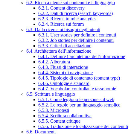
6.2. Ricerca utente sui contenuti e il linguaggio
6.2.1. Content discovery
6.2.2. Dati di ricerca (search keywords)
6.2.3. Ricerca tramite analytics
6.2.4. Ricerca sui forum
6.3. Dalla ricerca ai bisogni degli utenti
6.3.1. User stories per definire i contenuti
6.3.2. Job stories per definire i contenuti
6.3.3. Criteri di accettazione
6.4. Architettura dell’informazione
6.4.1. Definire l’architettura dell’informazione
6.4.2. Alberatura
6.4.3. Flussi di interazione
6.4.4. Sistemi di navigazione
6.4.5. Tipologie di contenuto (content type)
6.4.6. Ontologie e standard
6.4.7. Vocabolari controllati e tassonomie
6.5. Scrittura e linguaggio
6.5.1. Come leggono le persone sul web
6.5.2. Le regole per un linguaggio semplice
6.5.3. Microtesti
6.5.4. Scrittura collaborativa
6.5.5. Content critique
6.5.6. Traduzione e localizzazione dei contenuti
6.6. Documenti