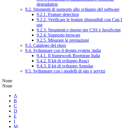
degradation
9.2. Strumenti di supporto allo sviluppo del software
9.2.1. Feature detection
9.2.2. Verificare le feature disponibili con Can I
use
9.2.3. Strumenti e risorse per CSS e JavaScript
9.2.4. Supporto browser
9.2.5. Misurare le prestazioni
9.3. Catalogo del riuso
9.4. Sviluppare con il design system .italia
9.4.1. Il framework Bootstrap Italia
9.4.2. Il kit di sviluppo React
9.4.3. Il kit di sviluppo Angular
9.5. Sviluppare con i modelli di sito e servizi
None
None
A
B
C
D
E
I
M