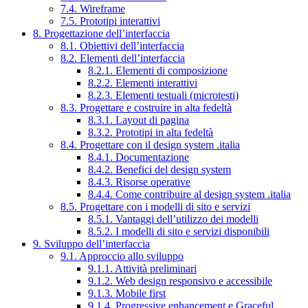
7.4. Wireframe
7.5. Prototipi interattivi
8. Progettazione dell’interfaccia
8.1. Obiettivi dell’interfaccia
8.2. Elementi dell’interfaccia
8.2.1. Elementi di composizione
8.2.2. Elementi interattivi
8.2.3. Elementi testuali (microtesti)
8.3. Progettare e costruire in alta fedeltà
8.3.1. Layout di pagina
8.3.2. Prototipi in alta fedeltà
8.4. Progettare con il design system .italia
8.4.1. Documentazione
8.4.2. Benefici del design system
8.4.3. Risorse operative
8.4.4. Come contribuire al design system .italia
8.5. Progettare con i modelli di sito e servizi
8.5.1. Vantaggi dell’utilizzo dei modelli
8.5.2. I modelli di sito e servizi disponibili
9. Sviluppo dell’interfaccia
9.1. Approccio allo sviluppo
9.1.1. Attività preliminari
9.1.2. Web design responsivo e accessibile
9.1.3. Mobile first
9.1.4. Progressive enhancement e Graceful