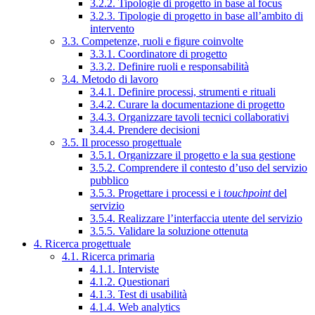
3.2.2. Tipologie di progetto in base al focus
3.2.3. Tipologie di progetto in base all’ambito di
intervento
3.3. Competenze, ruoli e figure coinvolte
3.3.1. Coordinatore di progetto
3.3.2. Definire ruoli e responsabilità
3.4. Metodo di lavoro
3.4.1. Definire processi, strumenti e rituali
3.4.2. Curare la documentazione di progetto
3.4.3. Organizzare tavoli tecnici collaborativi
3.4.4. Prendere decisioni
3.5. Il processo progettuale
3.5.1. Organizzare il progetto e la sua gestione
3.5.2. Comprendere il contesto d’uso del servizio
pubblico
3.5.3. Progettare i processi e i
touchpoint
del
servizio
3.5.4. Realizzare l’interfaccia utente del servizio
3.5.5. Validare la soluzione ottenuta
4. Ricerca progettuale
4.1. Ricerca primaria
4.1.1. Interviste
4.1.2. Questionari
4.1.3. Test di usabilità
4.1.4. Web analytics