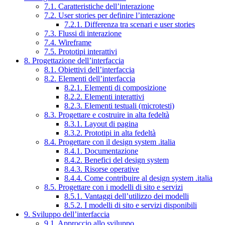
7.1. Caratteristiche dell’interazione
7.2. User stories per definire l’interazione
7.2.1. Differenza tra scenari e user stories
7.3. Flussi di interazione
7.4. Wireframe
7.5. Prototipi interattivi
8. Progettazione dell’interfaccia
8.1. Obiettivi dell’interfaccia
8.2. Elementi dell’interfaccia
8.2.1. Elementi di composizione
8.2.2. Elementi interattivi
8.2.3. Elementi testuali (microtesti)
8.3. Progettare e costruire in alta fedeltà
8.3.1. Layout di pagina
8.3.2. Prototipi in alta fedeltà
8.4. Progettare con il design system .italia
8.4.1. Documentazione
8.4.2. Benefici del design system
8.4.3. Risorse operative
8.4.4. Come contribuire al design system .italia
8.5. Progettare con i modelli di sito e servizi
8.5.1. Vantaggi dell’utilizzo dei modelli
8.5.2. I modelli di sito e servizi disponibili
9. Sviluppo dell’interfaccia
9.1. Approccio allo sviluppo