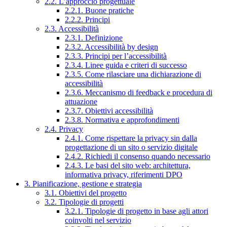
2.2. L’approccio progettuale
2.2.1. Buone pratiche
2.2.2. Principi
2.3. Accessibilità
2.3.1. Definizione
2.3.2. Accessibilità by design
2.3.3. Principi per l’accessibilità
2.3.4. Linee guida e criteri di successo
2.3.5. Come rilasciare una dichiarazione di
accessibilità
2.3.6. Meccanismo di feedback e procedura di
attuazione
2.3.7. Obiettivi accessibilità
2.3.8. Normativa e approfondimenti
2.4. Privacy
2.4.1. Come rispettare la privacy sin dalla
progettazione di un sito o servizio digitale
2.4.2. Richiedi il consenso quando necessario
2.4.3. Le basi del sito web: architettura,
informativa privacy, riferimenti DPO
3. Pianificazione, gestione e strategia
3.1. Obiettivi del progetto
3.2. Tipologie di progetti
3.2.1. Tipologie di progetto in base agli attori
coinvolti nel servizio