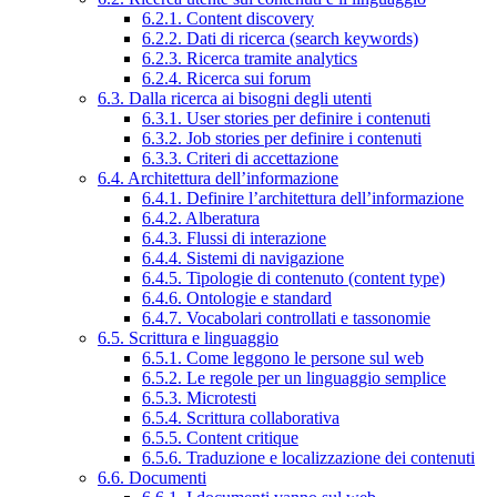
6.2.1. Content discovery
6.2.2. Dati di ricerca (search keywords)
6.2.3. Ricerca tramite analytics
6.2.4. Ricerca sui forum
6.3. Dalla ricerca ai bisogni degli utenti
6.3.1. User stories per definire i contenuti
6.3.2. Job stories per definire i contenuti
6.3.3. Criteri di accettazione
6.4. Architettura dell’informazione
6.4.1. Definire l’architettura dell’informazione
6.4.2. Alberatura
6.4.3. Flussi di interazione
6.4.4. Sistemi di navigazione
6.4.5. Tipologie di contenuto (content type)
6.4.6. Ontologie e standard
6.4.7. Vocabolari controllati e tassonomie
6.5. Scrittura e linguaggio
6.5.1. Come leggono le persone sul web
6.5.2. Le regole per un linguaggio semplice
6.5.3. Microtesti
6.5.4. Scrittura collaborativa
6.5.5. Content critique
6.5.6. Traduzione e localizzazione dei contenuti
6.6. Documenti