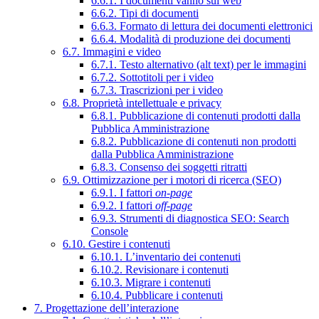
6.6.1. I documenti vanno sul web
6.6.2. Tipi di documenti
6.6.3. Formato di lettura dei documenti elettronici
6.6.4. Modalità di produzione dei documenti
6.7. Immagini e video
6.7.1. Testo alternativo (alt text) per le immagini
6.7.2. Sottotitoli per i video
6.7.3. Trascrizioni per i video
6.8. Proprietà intellettuale e privacy
6.8.1. Pubblicazione di contenuti prodotti dalla
Pubblica Amministrazione
6.8.2. Pubblicazione di contenuti non prodotti
dalla Pubblica Amministrazione
6.8.3. Consenso dei soggetti ritratti
6.9. Ottimizzazione per i motori di ricerca (SEO)
6.9.1. I fattori
on-page
6.9.2. I fattori
off-page
6.9.3. Strumenti di diagnostica SEO: Search
Console
6.10. Gestire i contenuti
6.10.1. L’inventario dei contenuti
6.10.2. Revisionare i contenuti
6.10.3. Migrare i contenuti
6.10.4. Pubblicare i contenuti
7. Progettazione dell’interazione