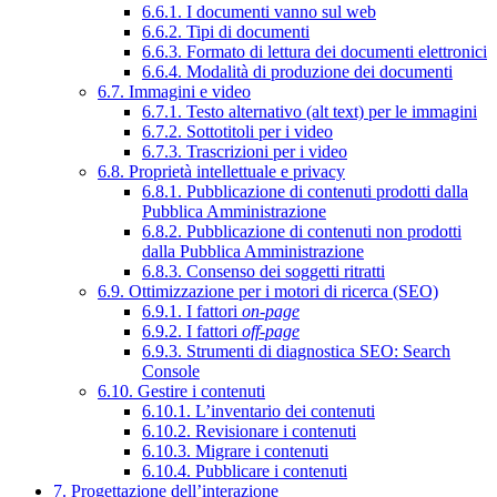
6.6.1. I documenti vanno sul web
6.6.2. Tipi di documenti
6.6.3. Formato di lettura dei documenti elettronici
6.6.4. Modalità di produzione dei documenti
6.7. Immagini e video
6.7.1. Testo alternativo (alt text) per le immagini
6.7.2. Sottotitoli per i video
6.7.3. Trascrizioni per i video
6.8. Proprietà intellettuale e privacy
6.8.1. Pubblicazione di contenuti prodotti dalla
Pubblica Amministrazione
6.8.2. Pubblicazione di contenuti non prodotti
dalla Pubblica Amministrazione
6.8.3. Consenso dei soggetti ritratti
6.9. Ottimizzazione per i motori di ricerca (SEO)
6.9.1. I fattori
on-page
6.9.2. I fattori
off-page
6.9.3. Strumenti di diagnostica SEO: Search
Console
6.10. Gestire i contenuti
6.10.1. L’inventario dei contenuti
6.10.2. Revisionare i contenuti
6.10.3. Migrare i contenuti
6.10.4. Pubblicare i contenuti
7. Progettazione dell’interazione