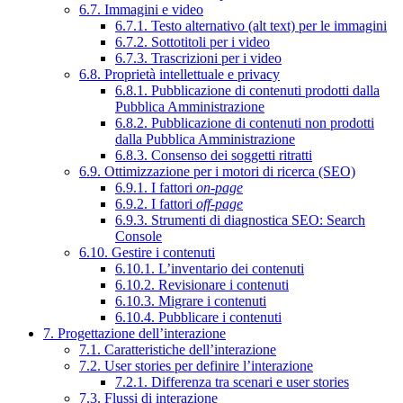
6.7. Immagini e video
6.7.1. Testo alternativo (alt text) per le immagini
6.7.2. Sottotitoli per i video
6.7.3. Trascrizioni per i video
6.8. Proprietà intellettuale e privacy
6.8.1. Pubblicazione di contenuti prodotti dalla
Pubblica Amministrazione
6.8.2. Pubblicazione di contenuti non prodotti
dalla Pubblica Amministrazione
6.8.3. Consenso dei soggetti ritratti
6.9. Ottimizzazione per i motori di ricerca (SEO)
6.9.1. I fattori
on-page
6.9.2. I fattori
off-page
6.9.3. Strumenti di diagnostica SEO: Search
Console
6.10. Gestire i contenuti
6.10.1. L’inventario dei contenuti
6.10.2. Revisionare i contenuti
6.10.3. Migrare i contenuti
6.10.4. Pubblicare i contenuti
7. Progettazione dell’interazione
7.1. Caratteristiche dell’interazione
7.2. User stories per definire l’interazione
7.2.1. Differenza tra scenari e user stories
7.3. Flussi di interazione