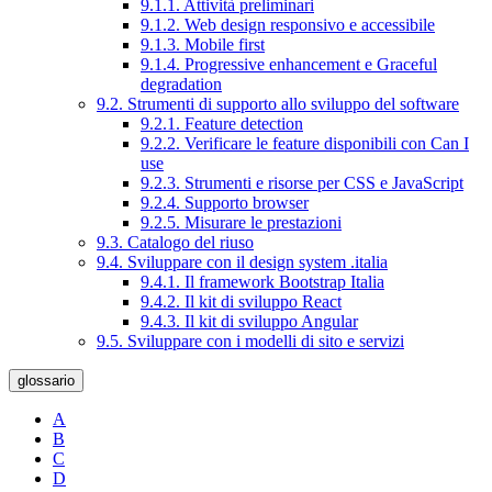
9.1.1. Attività preliminari
9.1.2. Web design responsivo e accessibile
9.1.3. Mobile first
9.1.4. Progressive enhancement e Graceful
degradation
9.2. Strumenti di supporto allo sviluppo del software
9.2.1. Feature detection
9.2.2. Verificare le feature disponibili con Can I
use
9.2.3. Strumenti e risorse per CSS e JavaScript
9.2.4. Supporto browser
9.2.5. Misurare le prestazioni
9.3. Catalogo del riuso
9.4. Sviluppare con il design system .italia
9.4.1. Il framework Bootstrap Italia
9.4.2. Il kit di sviluppo React
9.4.3. Il kit di sviluppo Angular
9.5. Sviluppare con i modelli di sito e servizi
glossario
A
B
C
D