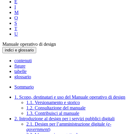
E
I
M
O
S
T
U
Manuale operativo di design
indici e glossario
contenuti
figure
tabelle
glossario
Sommario
1. Scopo, destinatari e uso del Manuale operativo di design
1.1. Versionamento e storico
1.2. Consultazione del manuale
1.3. Contribuisci al manuale
2. Introduzione al design per i servizi pubblici digitali
2.1. Design per l’amministrazione digitale (
e-
government
)