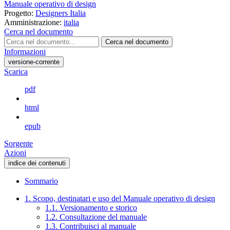
Manuale operativo di design
Progetto:
Designers Italia
Amministrazione:
italia
Cerca nel documento
Cerca nel documento
Informazioni
versione-corrente
Scarica
pdf
html
epub
Sorgente
Azioni
indice dei contenuti
Sommario
1. Scopo, destinatari e uso del Manuale operativo di design
1.1. Versionamento e storico
1.2. Consultazione del manuale
1.3. Contribuisci al manuale