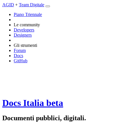
AGID
+
Team Digitale
Piano Triennale
Le community
Developers
Designers
Gli strumenti
Forum
Docs
GitHub
Docs Italia
beta
Documenti pubblici, digitali.