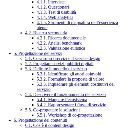
4.1.1. Interviste
4.1.2. Questionari
4.1.3. Test di usabilità
4.1.4. Web analytics
4.1.5. Strumenti di mappatura dell’esperienza
utente
4.2. Ricerca secondaria
4.2.1. Ricerca documentale
4.2.2. Analisi benchmark
4.2.3. Valutazione euristica
5. Progettazione dei servizi
5.1. Cosa sono i servizi e il service design
5.2. Progettare servizi pubblici digitali
5.3. Definire il modello di servizio
5.3.1. Identificare gli attori coinvolti
5.3.2. Formulare la proposta di valore
5.3.3. Inquadrare gli elementi costitutivi del
servizio
5.4. Descrivere il funzionamento del servizio
5.4.1. Mappare l’ecosistema
5.4.2. Rappresentare i flussi di servizio
5.5. Co-progettare le soluzioni
5.5.1. Workshop di co-progettazione
6. Progettazione dei contenuti
6.1. Cos’è il content design