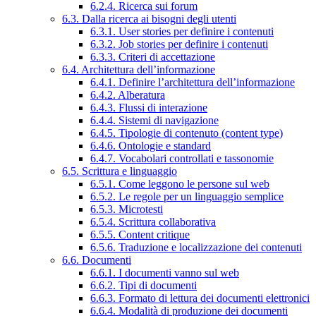
6.2.4. Ricerca sui forum
6.3. Dalla ricerca ai bisogni degli utenti
6.3.1. User stories per definire i contenuti
6.3.2. Job stories per definire i contenuti
6.3.3. Criteri di accettazione
6.4. Architettura dell’informazione
6.4.1. Definire l’architettura dell’informazione
6.4.2. Alberatura
6.4.3. Flussi di interazione
6.4.4. Sistemi di navigazione
6.4.5. Tipologie di contenuto (content type)
6.4.6. Ontologie e standard
6.4.7. Vocabolari controllati e tassonomie
6.5. Scrittura e linguaggio
6.5.1. Come leggono le persone sul web
6.5.2. Le regole per un linguaggio semplice
6.5.3. Microtesti
6.5.4. Scrittura collaborativa
6.5.5. Content critique
6.5.6. Traduzione e localizzazione dei contenuti
6.6. Documenti
6.6.1. I documenti vanno sul web
6.6.2. Tipi di documenti
6.6.3. Formato di lettura dei documenti elettronici
6.6.4. Modalità di produzione dei documenti