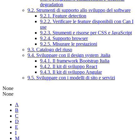
degradation
9.2. Strumenti di supporto allo sviluppo del software
9.2.1. Feature detection
9.2.2. Verificare le feature disponibili con Can I
use
9.2.3. Strumenti e risorse per CSS e JavaScript
9.2.4. Supporto browser
9.2.5. Misurare le prestazioni
9.3. Catalogo del riuso
9.4. Sviluppare con il design system .italia
9.4.1. Il framework Bootstrap Italia
9.4.2. Il kit di sviluppo React
9.4.3. Il kit di sviluppo Angular
9.5. Sviluppare con i modelli di sito e servizi
None
None
A
B
C
D
E
I
M