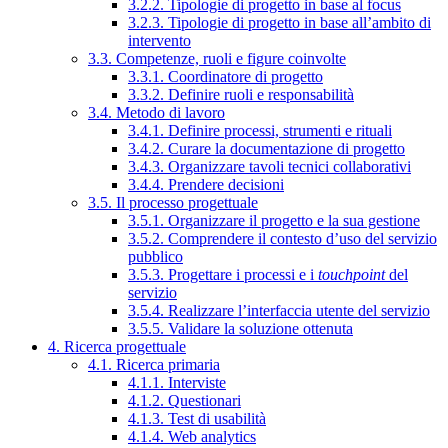
3.2.2. Tipologie di progetto in base al focus
3.2.3. Tipologie di progetto in base all’ambito di
intervento
3.3. Competenze, ruoli e figure coinvolte
3.3.1. Coordinatore di progetto
3.3.2. Definire ruoli e responsabilità
3.4. Metodo di lavoro
3.4.1. Definire processi, strumenti e rituali
3.4.2. Curare la documentazione di progetto
3.4.3. Organizzare tavoli tecnici collaborativi
3.4.4. Prendere decisioni
3.5. Il processo progettuale
3.5.1. Organizzare il progetto e la sua gestione
3.5.2. Comprendere il contesto d’uso del servizio
pubblico
3.5.3. Progettare i processi e i
touchpoint
del
servizio
3.5.4. Realizzare l’interfaccia utente del servizio
3.5.5. Validare la soluzione ottenuta
4. Ricerca progettuale
4.1. Ricerca primaria
4.1.1. Interviste
4.1.2. Questionari
4.1.3. Test di usabilità
4.1.4. Web analytics