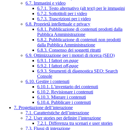
6.7. Immagini e video
6.7.1. Testo alternativo (alt text) per le immagini
6.7.2. Sottotitoli per i video
6.7.3. Trascrizioni per i video
6.8. Proprietà intellettuale e privacy
6.8.1. Pubblicazione di contenuti prodotti dalla
Pubblica Amministrazione
6.8.2. Pubblicazione di contenuti non prodotti
dalla Pubblica Amministrazione
6.8.3. Consenso dei soggetti ritratti
6.9. Ottimizzazione per i motori di ricerca (SEO)
6.9.1. I fattori
on-page
6.9.2. I fattori
off-page
6.9.3. Strumenti di diagnostica SEO: Search
Console
6.10. Gestire i contenuti
6.10.1. L’inventario dei contenuti
6.10.2. Revisionare i contenuti
6.10.3. Migrare i contenuti
6.10.4. Pubblicare i contenuti
7. Progettazione dell’interazione
7.1. Caratteristiche dell’interazione
7.2. User stories per definire l’interazione
7.2.1. Differenza tra scenari e user stories
7.3. Flussi di interazione