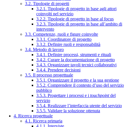
3.2. Tipologie di progetti
3.2.1. Tipologie di progetto in base agli attori
coinvolti nel servizio
3.2.2. Tipologie di progetto in base al focus
3.2.3. Tipologie di progetto in base all’ambito di
intervento
3.3. Competenze, ruoli e figure coinvolte
3.3.1. Coordinatore di progetto
3.3.2. Definire ruoli e responsabilità
3.4. Metodo di lavoro
3.4.1. Definire processi, strumenti e rituali
3.4.2. Curare la documentazione di progetto
3.4.3. Organizzare tavoli tecnici collaborativi
3.4.4. Prendere decisioni
3.5. Il processo progettuale
3.5.1. Organizzare il progetto e la sua gestione
3.5.2. Comprendere il contesto d’uso del servizio
pubblico
3.5.3. Progettare i processi e i
touchpoint
del
servizio
3.5.4. Realizzare l’interfaccia utente del servizio
3.5.5. Validare la soluzione ottenuta
4. Ricerca progettuale
4.1. Ricerca primaria
4.1.1. Interviste