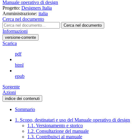
Manuale operativo di design
Progetto:
Designers Italia
Amministrazione:
italia
Cerca nel documento
Cerca nel documento
Informazioni
versione-corrente
Scarica
pdf
html
epub
Sorgente
Azioni
indice dei contenuti
Sommario
1. Scopo, destinatari e uso del Manuale operativo di design
1.1. Versionamento e storico
1.2. Consultazione del manuale
1.3. Contribuisci al manuale