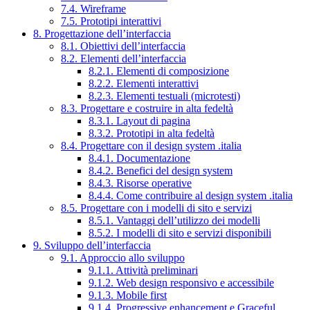
7.4. Wireframe
7.5. Prototipi interattivi
8. Progettazione dell’interfaccia
8.1. Obiettivi dell’interfaccia
8.2. Elementi dell’interfaccia
8.2.1. Elementi di composizione
8.2.2. Elementi interattivi
8.2.3. Elementi testuali (microtesti)
8.3. Progettare e costruire in alta fedeltà
8.3.1. Layout di pagina
8.3.2. Prototipi in alta fedeltà
8.4. Progettare con il design system .italia
8.4.1. Documentazione
8.4.2. Benefici del design system
8.4.3. Risorse operative
8.4.4. Come contribuire al design system .italia
8.5. Progettare con i modelli di sito e servizi
8.5.1. Vantaggi dell’utilizzo dei modelli
8.5.2. I modelli di sito e servizi disponibili
9. Sviluppo dell’interfaccia
9.1. Approccio allo sviluppo
9.1.1. Attività preliminari
9.1.2. Web design responsivo e accessibile
9.1.3. Mobile first
9.1.4. Progressive enhancement e Graceful