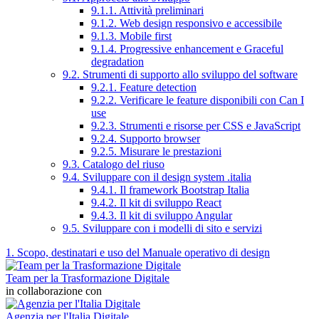
9.1.1. Attività preliminari
9.1.2. Web design responsivo e accessibile
9.1.3. Mobile first
9.1.4. Progressive enhancement e Graceful
degradation
9.2. Strumenti di supporto allo sviluppo del software
9.2.1. Feature detection
9.2.2. Verificare le feature disponibili con Can I
use
9.2.3. Strumenti e risorse per CSS e JavaScript
9.2.4. Supporto browser
9.2.5. Misurare le prestazioni
9.3. Catalogo del riuso
9.4. Sviluppare con il design system .italia
9.4.1. Il framework Bootstrap Italia
9.4.2. Il kit di sviluppo React
9.4.3. Il kit di sviluppo Angular
9.5. Sviluppare con i modelli di sito e servizi
1. Scopo, destinatari e uso del Manuale operativo di design
Team per la Trasformazione Digitale
in collaborazione con
Agenzia per l'Italia Digitale