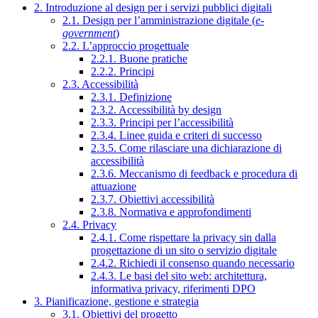
2. Introduzione al design per i servizi pubblici digitali
2.1. Design per l’amministrazione digitale (
e-
government
)
2.2. L’approccio progettuale
2.2.1. Buone pratiche
2.2.2. Principi
2.3. Accessibilità
2.3.1. Definizione
2.3.2. Accessibilità by design
2.3.3. Principi per l’accessibilità
2.3.4. Linee guida e criteri di successo
2.3.5. Come rilasciare una dichiarazione di
accessibilità
2.3.6. Meccanismo di feedback e procedura di
attuazione
2.3.7. Obiettivi accessibilità
2.3.8. Normativa e approfondimenti
2.4. Privacy
2.4.1. Come rispettare la privacy sin dalla
progettazione di un sito o servizio digitale
2.4.2. Richiedi il consenso quando necessario
2.4.3. Le basi del sito web: architettura,
informativa privacy, riferimenti DPO
3. Pianificazione, gestione e strategia
3.1. Obiettivi del progetto