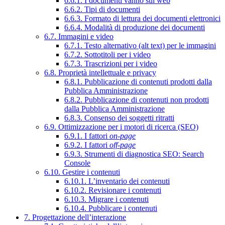
6.6.1. I documenti vanno sul web
6.6.2. Tipi di documenti
6.6.3. Formato di lettura dei documenti elettronici
6.6.4. Modalità di produzione dei documenti
6.7. Immagini e video
6.7.1. Testo alternativo (alt text) per le immagini
6.7.2. Sottotitoli per i video
6.7.3. Trascrizioni per i video
6.8. Proprietà intellettuale e privacy
6.8.1. Pubblicazione di contenuti prodotti dalla
Pubblica Amministrazione
6.8.2. Pubblicazione di contenuti non prodotti
dalla Pubblica Amministrazione
6.8.3. Consenso dei soggetti ritratti
6.9. Ottimizzazione per i motori di ricerca (SEO)
6.9.1. I fattori
on-page
6.9.2. I fattori
off-page
6.9.3. Strumenti di diagnostica SEO: Search
Console
6.10. Gestire i contenuti
6.10.1. L’inventario dei contenuti
6.10.2. Revisionare i contenuti
6.10.3. Migrare i contenuti
6.10.4. Pubblicare i contenuti
7. Progettazione dell’interazione