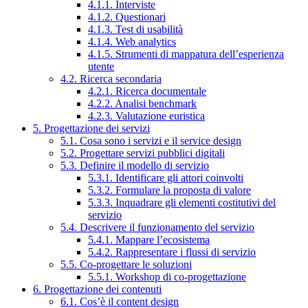
4.1.1. Interviste
4.1.2. Questionari
4.1.3. Test di usabilità
4.1.4. Web analytics
4.1.5. Strumenti di mappatura dell’esperienza
utente
4.2. Ricerca secondaria
4.2.1. Ricerca documentale
4.2.2. Analisi benchmark
4.2.3. Valutazione euristica
5. Progettazione dei servizi
5.1. Cosa sono i servizi e il service design
5.2. Progettare servizi pubblici digitali
5.3. Definire il modello di servizio
5.3.1. Identificare gli attori coinvolti
5.3.2. Formulare la proposta di valore
5.3.3. Inquadrare gli elementi costitutivi del
servizio
5.4. Descrivere il funzionamento del servizio
5.4.1. Mappare l’ecosistema
5.4.2. Rappresentare i flussi di servizio
5.5. Co-progettare le soluzioni
5.5.1. Workshop di co-progettazione
6. Progettazione dei contenuti
6.1. Cos’è il content design