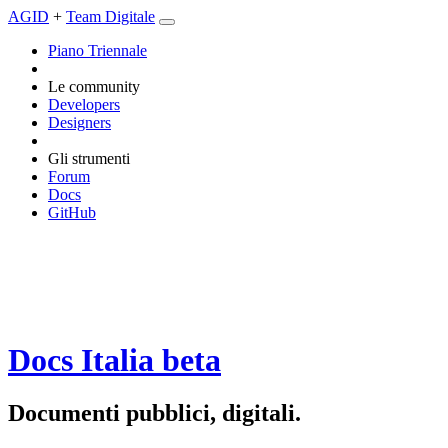
AGID
+
Team Digitale
Piano Triennale
Le community
Developers
Designers
Gli strumenti
Forum
Docs
GitHub
Docs Italia
beta
Documenti pubblici, digitali.