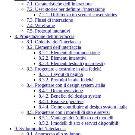
7.1. Caratteristiche dell’interazione
7.2. User stories per definire l’interazione
7.2.1. Differenza tra scenari e user stories
7.3. Flussi di interazione
7.4. Wireframe
7.5. Prototipi interattivi
8. Progettazione dell’interfaccia
8.1. Obiettivi dell’interfaccia
8.2. Elementi dell’interfaccia
8.2.1. Elementi di composizione
8.2.2. Elementi interattivi
8.2.3. Elementi testuali (microtesti)
8.3. Progettare e costruire in alta fedeltà
8.3.1. Layout di pagina
8.3.2. Prototipi in alta fedeltà
8.4. Progettare con il design system .italia
8.4.1. Documentazione
8.4.2. Benefici del design system
8.4.3. Risorse operative
8.4.4. Come contribuire al design system .italia
8.5. Progettare con i modelli di sito e servizi
8.5.1. Vantaggi dell’utilizzo dei modelli
8.5.2. I modelli di sito e servizi disponibili
9. Sviluppo dell’interfaccia
9.1. Approccio allo sviluppo