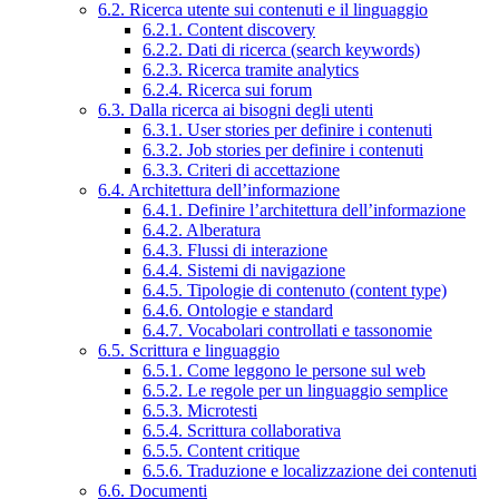
6.2. Ricerca utente sui contenuti e il linguaggio
6.2.1. Content discovery
6.2.2. Dati di ricerca (search keywords)
6.2.3. Ricerca tramite analytics
6.2.4. Ricerca sui forum
6.3. Dalla ricerca ai bisogni degli utenti
6.3.1. User stories per definire i contenuti
6.3.2. Job stories per definire i contenuti
6.3.3. Criteri di accettazione
6.4. Architettura dell’informazione
6.4.1. Definire l’architettura dell’informazione
6.4.2. Alberatura
6.4.3. Flussi di interazione
6.4.4. Sistemi di navigazione
6.4.5. Tipologie di contenuto (content type)
6.4.6. Ontologie e standard
6.4.7. Vocabolari controllati e tassonomie
6.5. Scrittura e linguaggio
6.5.1. Come leggono le persone sul web
6.5.2. Le regole per un linguaggio semplice
6.5.3. Microtesti
6.5.4. Scrittura collaborativa
6.5.5. Content critique
6.5.6. Traduzione e localizzazione dei contenuti
6.6. Documenti