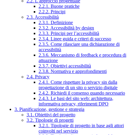
2.2. L’approccio progettuale
2.2.1. Buone pratiche
2.2.2. Principi
2.3. Accessibilità
2.3.1. Definizione
2.3.2. Accessibilità by design
2.3.3. Principi per l’accessibilità
2.3.4. Linee guida e criteri di successo
2.3.5. Come rilasciare una dichiarazione di
accessibilità
2.3.6. Meccanismo di feedback e procedura di
attuazione
2.3.7. Obiettivi accessibilità
2.3.8. Normativa e approfondimenti
2.4. Privacy
2.4.1. Come rispettare la privacy sin dalla
progettazione di un sito o servizio digitale
2.4.2. Richiedi il consenso quando necessario
2.4.3. Le basi del sito web: architettura,
informativa privacy, riferimenti DPO
3. Pianificazione, gestione e strategia
3.1. Obiettivi del progetto
3.2. Tipologie di progetti
3.2.1. Tipologie di progetto in base agli attori
coinvolti nel servizio