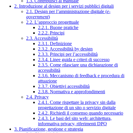
1.3. Contribuisci al manuale
2. Introduzione al design per i servizi pubblici digitali
2.1. Design per l’amministrazione digitale (
e-
government
)
2.2. L’approccio progettuale
2.2.1. Buone pratiche
2.2.2. Principi
2.3. Accessibilità
2.3.1. Definizione
2.3.2. Accessibilità by design
2.3.3. Principi per l’accessibilità
2.3.4. Linee guida e criteri di successo
2.3.5. Come rilasciare una dichiarazione di
accessibilità
2.3.6. Meccanismo di feedback e procedura di
attuazione
2.3.7. Obiettivi accessibilità
2.3.8. Normativa e approfondimenti
2.4. Privacy
2.4.1. Come rispettare la privacy sin dalla
progettazione di un sito o servizio digitale
2.4.2. Richiedi il consenso quando necessario
2.4.3. Le basi del sito web: architettura,
informativa privacy, riferimenti DPO
3. Pianificazione, gestione e strategia