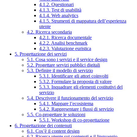
4.1.2. Questionari
4.1.3. Test di usabilità
4.1.4. Web analytics
4.1.5. Strumenti di mappatura dell’esperienza
utente
4.2. Ricerca secondaria
4.2.1. Ricerca documentale
4.2.2. Analisi benchmark
4.2.3. Valutazione euristica
5. Progettazione dei servizi
5.1. Cosa sono i servizi e il service design
5.2. Progettare servizi pubblici digitali
5.3. Definire il modello di servizio
5.3.1. Identificare gli attori coinvolti
5.3.2. Formulare la proposta di valore
5.3.3. Inquadrare gli elementi costitutivi del
servizio
5.4. Descrivere il funzionamento del servizio
5.4.1. Mappare l’ecosistema
5.4.2. Rappresentare i flussi di servizio
5.5. Co-progettare le soluzioni
5.5.1. Workshop di co-progettazione
6. Progettazione dei contenuti
6.1. Cos’è il content design
6.2. Ricerca utente sui contenuti e il linguaggio