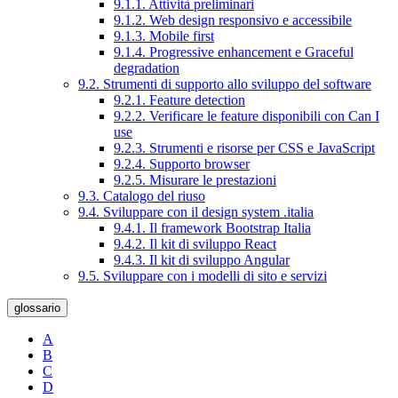
9.1.1. Attività preliminari
9.1.2. Web design responsivo e accessibile
9.1.3. Mobile first
9.1.4. Progressive enhancement e Graceful
degradation
9.2. Strumenti di supporto allo sviluppo del software
9.2.1. Feature detection
9.2.2. Verificare le feature disponibili con Can I
use
9.2.3. Strumenti e risorse per CSS e JavaScript
9.2.4. Supporto browser
9.2.5. Misurare le prestazioni
9.3. Catalogo del riuso
9.4. Sviluppare con il design system .italia
9.4.1. Il framework Bootstrap Italia
9.4.2. Il kit di sviluppo React
9.4.3. Il kit di sviluppo Angular
9.5. Sviluppare con i modelli di sito e servizi
glossario
A
B
C
D