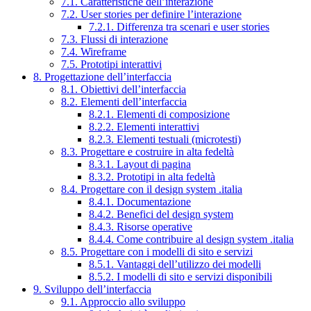
7.1. Caratteristiche dell’interazione
7.2. User stories per definire l’interazione
7.2.1. Differenza tra scenari e user stories
7.3. Flussi di interazione
7.4. Wireframe
7.5. Prototipi interattivi
8. Progettazione dell’interfaccia
8.1. Obiettivi dell’interfaccia
8.2. Elementi dell’interfaccia
8.2.1. Elementi di composizione
8.2.2. Elementi interattivi
8.2.3. Elementi testuali (microtesti)
8.3. Progettare e costruire in alta fedeltà
8.3.1. Layout di pagina
8.3.2. Prototipi in alta fedeltà
8.4. Progettare con il design system .italia
8.4.1. Documentazione
8.4.2. Benefici del design system
8.4.3. Risorse operative
8.4.4. Come contribuire al design system .italia
8.5. Progettare con i modelli di sito e servizi
8.5.1. Vantaggi dell’utilizzo dei modelli
8.5.2. I modelli di sito e servizi disponibili
9. Sviluppo dell’interfaccia
9.1. Approccio allo sviluppo