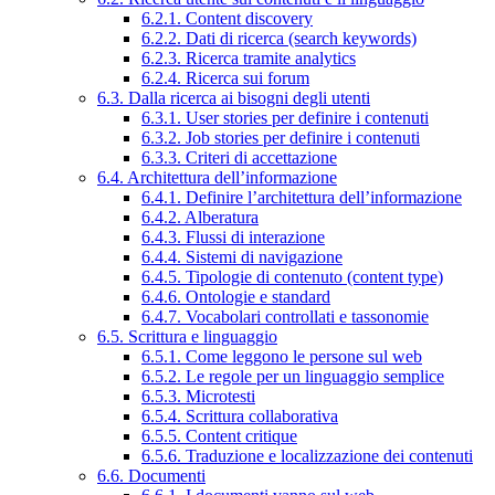
6.2.1. Content discovery
6.2.2. Dati di ricerca (search keywords)
6.2.3. Ricerca tramite analytics
6.2.4. Ricerca sui forum
6.3. Dalla ricerca ai bisogni degli utenti
6.3.1. User stories per definire i contenuti
6.3.2. Job stories per definire i contenuti
6.3.3. Criteri di accettazione
6.4. Architettura dell’informazione
6.4.1. Definire l’architettura dell’informazione
6.4.2. Alberatura
6.4.3. Flussi di interazione
6.4.4. Sistemi di navigazione
6.4.5. Tipologie di contenuto (content type)
6.4.6. Ontologie e standard
6.4.7. Vocabolari controllati e tassonomie
6.5. Scrittura e linguaggio
6.5.1. Come leggono le persone sul web
6.5.2. Le regole per un linguaggio semplice
6.5.3. Microtesti
6.5.4. Scrittura collaborativa
6.5.5. Content critique
6.5.6. Traduzione e localizzazione dei contenuti
6.6. Documenti