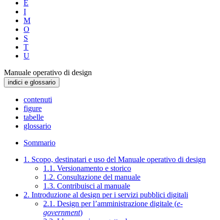
E
I
M
O
S
T
U
Manuale operativo di design
indici e glossario
contenuti
figure
tabelle
glossario
Sommario
1. Scopo, destinatari e uso del Manuale operativo di design
1.1. Versionamento e storico
1.2. Consultazione del manuale
1.3. Contribuisci al manuale
2. Introduzione al design per i servizi pubblici digitali
2.1. Design per l’amministrazione digitale (
e-
government
)