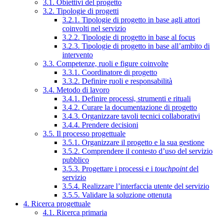
3.1. Obiettivi del progetto
3.2. Tipologie di progetti
3.2.1. Tipologie di progetto in base agli attori
coinvolti nel servizio
3.2.2. Tipologie di progetto in base al focus
3.2.3. Tipologie di progetto in base all’ambito di
intervento
3.3. Competenze, ruoli e figure coinvolte
3.3.1. Coordinatore di progetto
3.3.2. Definire ruoli e responsabilità
3.4. Metodo di lavoro
3.4.1. Definire processi, strumenti e rituali
3.4.2. Curare la documentazione di progetto
3.4.3. Organizzare tavoli tecnici collaborativi
3.4.4. Prendere decisioni
3.5. Il processo progettuale
3.5.1. Organizzare il progetto e la sua gestione
3.5.2. Comprendere il contesto d’uso del servizio
pubblico
3.5.3. Progettare i processi e i
touchpoint
del
servizio
3.5.4. Realizzare l’interfaccia utente del servizio
3.5.5. Validare la soluzione ottenuta
4. Ricerca progettuale
4.1. Ricerca primaria