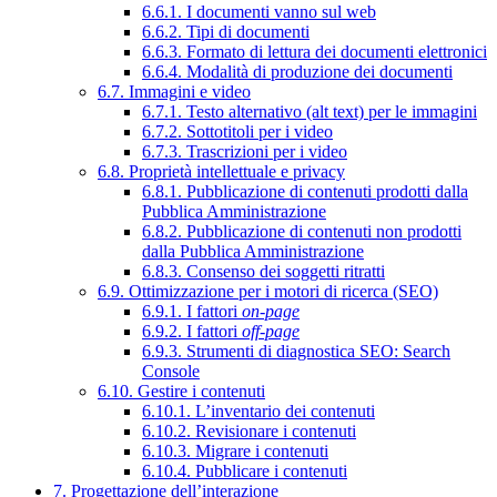
6.6.1. I documenti vanno sul web
6.6.2. Tipi di documenti
6.6.3. Formato di lettura dei documenti elettronici
6.6.4. Modalità di produzione dei documenti
6.7. Immagini e video
6.7.1. Testo alternativo (alt text) per le immagini
6.7.2. Sottotitoli per i video
6.7.3. Trascrizioni per i video
6.8. Proprietà intellettuale e privacy
6.8.1. Pubblicazione di contenuti prodotti dalla
Pubblica Amministrazione
6.8.2. Pubblicazione di contenuti non prodotti
dalla Pubblica Amministrazione
6.8.3. Consenso dei soggetti ritratti
6.9. Ottimizzazione per i motori di ricerca (SEO)
6.9.1. I fattori
on-page
6.9.2. I fattori
off-page
6.9.3. Strumenti di diagnostica SEO: Search
Console
6.10. Gestire i contenuti
6.10.1. L’inventario dei contenuti
6.10.2. Revisionare i contenuti
6.10.3. Migrare i contenuti
6.10.4. Pubblicare i contenuti
7. Progettazione dell’interazione