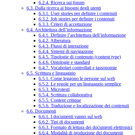
6.2.4. Ricerca sui forum
6.3. Dalla ricerca ai bisogni degli utenti
6.3.1. User stories per definire i contenuti
6.3.2. Job stories per definire i contenuti
6.3.3. Criteri di accettazione
6.4. Architettura dell’informazione
6.4.1. Definire l’architettura dell’informazione
6.4.2. Alberatura
6.4.3. Flussi di interazione
6.4.4. Sistemi di navigazione
6.4.5. Tipologie di contenuto (content type)
6.4.6. Ontologie e standard
6.4.7. Vocabolari controllati e tassonomie
6.5. Scrittura e linguaggio
6.5.1. Come leggono le persone sul web
6.5.2. Le regole per un linguaggio semplice
6.5.3. Microtesti
6.5.4. Scrittura collaborativa
6.5.5. Content critique
6.5.6. Traduzione e localizzazione dei contenuti
6.6. Documenti
6.6.1. I documenti vanno sul web
6.6.2. Tipi di documenti
6.6.3. Formato di lettura dei documenti elettronici
6.6.4. Modalità di produzione dei documenti