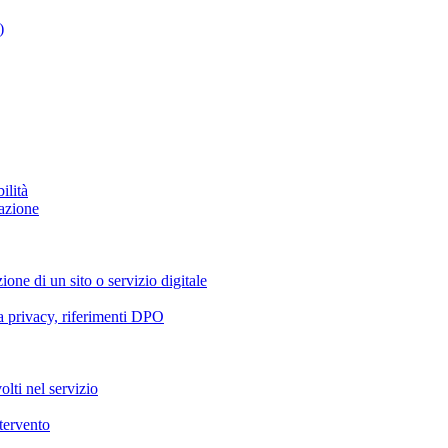
)
ilità
azione
ione di un sito o servizio digitale
va privacy, riferimenti DPO
olti nel servizio
ntervento