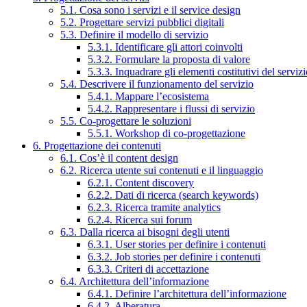
5.1. Cosa sono i servizi e il service design
5.2. Progettare servizi pubblici digitali
5.3. Definire il modello di servizio
5.3.1. Identificare gli attori coinvolti
5.3.2. Formulare la proposta di valore
5.3.3. Inquadrare gli elementi costitutivi del serviz
5.4. Descrivere il funzionamento del servizio
5.4.1. Mappare l’ecosistema
5.4.2. Rappresentare i flussi di servizio
5.5. Co-progettare le soluzioni
5.5.1. Workshop di co-progettazione
6. Progettazione dei contenuti
6.1. Cos’è il content design
6.2. Ricerca utente sui contenuti e il linguaggio
6.2.1. Content discovery
6.2.2. Dati di ricerca (search keywords)
6.2.3. Ricerca tramite analytics
6.2.4. Ricerca sui forum
6.3. Dalla ricerca ai bisogni degli utenti
6.3.1. User stories per definire i contenuti
6.3.2. Job stories per definire i contenuti
6.3.3. Criteri di accettazione
6.4. Architettura dell’informazione
6.4.1. Definire l’architettura dell’informazione
6.4.2. Alberatura