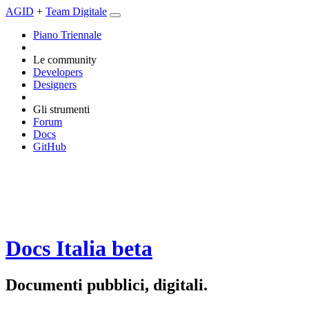
AGID
+
Team Digitale
Piano Triennale
Le community
Developers
Designers
Gli strumenti
Forum
Docs
GitHub
Docs Italia
beta
Documenti pubblici, digitali.