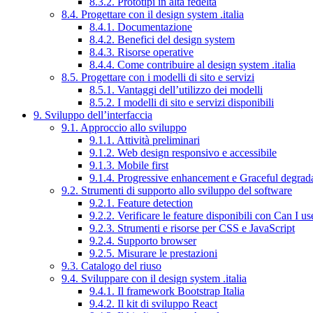
8.3.2. Prototipi in alta fedeltà
8.4. Progettare con il design system .italia
8.4.1. Documentazione
8.4.2. Benefici del design system
8.4.3. Risorse operative
8.4.4. Come contribuire al design system .italia
8.5. Progettare con i modelli di sito e servizi
8.5.1. Vantaggi dell’utilizzo dei modelli
8.5.2. I modelli di sito e servizi disponibili
9. Sviluppo dell’interfaccia
9.1. Approccio allo sviluppo
9.1.1. Attività preliminari
9.1.2. Web design responsivo e accessibile
9.1.3. Mobile first
9.1.4. Progressive enhancement e Graceful degrad
9.2. Strumenti di supporto allo sviluppo del software
9.2.1. Feature detection
9.2.2. Verificare le feature disponibili con Can I us
9.2.3. Strumenti e risorse per CSS e JavaScript
9.2.4. Supporto browser
9.2.5. Misurare le prestazioni
9.3. Catalogo del riuso
9.4. Sviluppare con il design system .italia
9.4.1. Il framework Bootstrap Italia
9.4.2. Il kit di sviluppo React