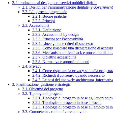
2. Introduzione al design per i servizi pubblici digitali
2.1. Design per l’amministrazione digitale (
e-government
2.2. L’approccio progettuale
2.2.1. Buone pratiche
2.2.2. Principi
2.3. Accessibilità
2.3.1. Definizione
2.3.2. Accessibilità by design
2.3.3. Principi per l’accessibilità
2.3.4. Linee guida e criteri di successo
2.3.5. Come rilasciare una dichiarazione di accessib
2.3.6. Meccanismo di feedback e procedura di attu
2.3.7. Obiettivi accessibilità
2.3.8. Normativa e approfondimenti
2.4. Privacy
2.4.1. Come rispettare la privacy sin dalla progettaz
2.4.2. Richiedi il consenso quando necessario
2.4.3. Le basi del sito web: architettura, informati
3. Pianificazione, gestione e strategia
3.1. Obiettivi del progetto
3.2. Tipologie di progetti
3.2.1. Tipologie di progetto in base agli attori coinv
3.2.2. Tipologie di progetto in base al focus
3.2.3. Tipologie di progetto in base all’ambito di i
3.3. Competenze, ruoli e figure coinvolte