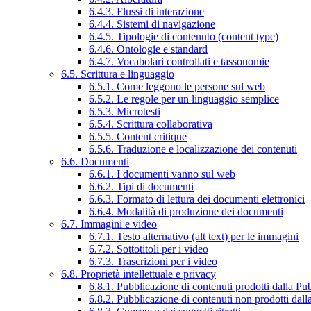
6.4.3. Flussi di interazione
6.4.4. Sistemi di navigazione
6.4.5. Tipologie di contenuto (content type)
6.4.6. Ontologie e standard
6.4.7. Vocabolari controllati e tassonomie
6.5. Scrittura e linguaggio
6.5.1. Come leggono le persone sul web
6.5.2. Le regole per un linguaggio semplice
6.5.3. Microtesti
6.5.4. Scrittura collaborativa
6.5.5. Content critique
6.5.6. Traduzione e localizzazione dei contenuti
6.6. Documenti
6.6.1. I documenti vanno sul web
6.6.2. Tipi di documenti
6.6.3. Formato di lettura dei documenti elettronici
6.6.4. Modalità di produzione dei documenti
6.7. Immagini e video
6.7.1. Testo alternativo (alt text) per le immagini
6.7.2. Sottotitoli per i video
6.7.3. Trascrizioni per i video
6.8. Proprietà intellettuale e privacy
6.8.1. Pubblicazione di contenuti prodotti dalla P
6.8.2. Pubblicazione di contenuti non prodotti dal