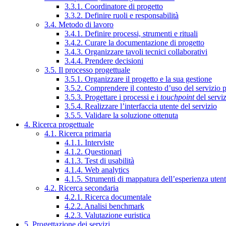
3.3.1. Coordinatore di progetto
3.3.2. Definire ruoli e responsabilità
3.4. Metodo di lavoro
3.4.1. Definire processi, strumenti e rituali
3.4.2. Curare la documentazione di progetto
3.4.3. Organizzare tavoli tecnici collaborativi
3.4.4. Prendere decisioni
3.5. Il processo progettuale
3.5.1. Organizzare il progetto e la sua gestione
3.5.2. Comprendere il contesto d’uso del servizio 
3.5.3. Progettare i processi e i
touchpoint
del servi
3.5.4. Realizzare l’interfaccia utente del servizio
3.5.5. Validare la soluzione ottenuta
4. Ricerca progettuale
4.1. Ricerca primaria
4.1.1. Interviste
4.1.2. Questionari
4.1.3. Test di usabilità
4.1.4. Web analytics
4.1.5. Strumenti di mappatura dell’esperienza uten
4.2. Ricerca secondaria
4.2.1. Ricerca documentale
4.2.2. Analisi benchmark
4.2.3. Valutazione euristica
5. Progettazione dei servizi