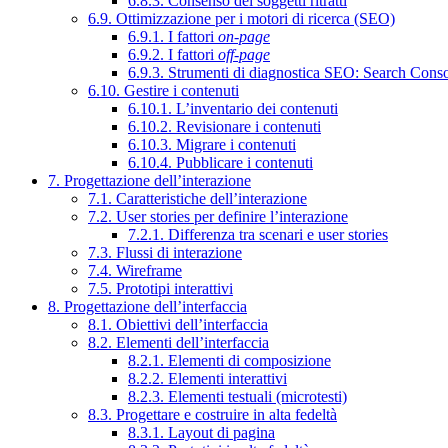
6.8.3. Consenso dei soggetti ritratti
6.9. Ottimizzazione per i motori di ricerca (SEO)
6.9.1. I fattori
on-page
6.9.2. I fattori
off-page
6.9.3. Strumenti di diagnostica SEO: Search Cons
6.10. Gestire i contenuti
6.10.1. L’inventario dei contenuti
6.10.2. Revisionare i contenuti
6.10.3. Migrare i contenuti
6.10.4. Pubblicare i contenuti
7. Progettazione dell’interazione
7.1. Caratteristiche dell’interazione
7.2. User stories per definire l’interazione
7.2.1. Differenza tra scenari e user stories
7.3. Flussi di interazione
7.4. Wireframe
7.5. Prototipi interattivi
8. Progettazione dell’interfaccia
8.1. Obiettivi dell’interfaccia
8.2. Elementi dell’interfaccia
8.2.1. Elementi di composizione
8.2.2. Elementi interattivi
8.2.3. Elementi testuali (microtesti)
8.3. Progettare e costruire in alta fedeltà
8.3.1. Layout di pagina