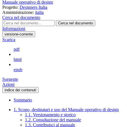
Manuale operativo di design
Progetto:
Designers Italia
Amministrazione:
italia
Cerca nel documento
Cerca nel documento
Informazioni
versione-corrente
Scarica
pdf
html
epub
Sorgente
Azioni
indice dei contenuti
Sommario
1. Scopo, destinatari e uso del Manuale operativo di design
1.1. Versionamento e storico
1.2. Consultazione del manuale
1.3. Contribuisci al manuale