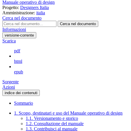
Manuale operativo di design
Progetto:
Designers Italia
Amministrazione:
italia
Cerca nel documento
Cerca nel documento
Informazioni
versione-corrente
Scarica
pdf
html
epub
Sorgente
Azioni
indice dei contenuti
Sommario
1. Scopo, destinatari e uso del Manuale operativo di design
1.1. Versionamento e storico
1.2. Consultazione del manuale
1.3. Contribuisci al manuale