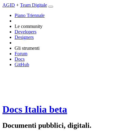
AGID
+
Team Digitale
Piano Triennale
Le community
Developers
Designers
Gli strumenti
Forum
Docs
GitHub
Docs Italia
beta
Documenti pubblici, digitali.