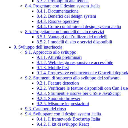
8.3.2. Prototipi in alta fedeltà
8.4. Progettare con il design system .italia
8.4.1. Documentazione
8.4.2. Benefici del design system
8.4.3. Risorse operative
8.4.4. Come contribuire al design system .italia
8.5. Progettare con i modelli di sito e servizi
8.5.1. Vantaggi dell’utilizzo dei modelli
8.5.2. I modelli di sito e servizi disponibili
9. Sviluppo dell’interfaccia
9.1. Approccio allo sviluppo
9.1.1. Attività preliminari
9.1.2. Web design responsivo e accessibile
9.1.3. Mobile first
9.1.4. Progressive enhancement e Graceful degrad
9.2. Strumenti di supporto allo sviluppo del software
9.2.1. Feature detection
9.2.2. Verificare le feature disponibili con Can I us
9.2.3. Strumenti e risorse per CSS e JavaScript
9.2.4. Supporto browser
9.2.5. Misurare le prestazioni
9.3. Catalogo del riuso
9.4. Sviluppare con il design system .italia
9.4.1. Il framework Bootstrap Italia
9.4.2. Il kit di sviluppo React