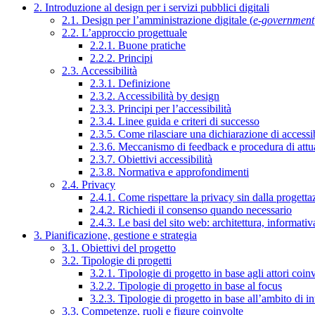
2. Introduzione al design per i servizi pubblici digitali
2.1. Design per l’amministrazione digitale (
e-government
2.2. L’approccio progettuale
2.2.1. Buone pratiche
2.2.2. Principi
2.3. Accessibilità
2.3.1. Definizione
2.3.2. Accessibilità by design
2.3.3. Principi per l’accessibilità
2.3.4. Linee guida e criteri di successo
2.3.5. Come rilasciare una dichiarazione di accessib
2.3.6. Meccanismo di feedback e procedura di attu
2.3.7. Obiettivi accessibilità
2.3.8. Normativa e approfondimenti
2.4. Privacy
2.4.1. Come rispettare la privacy sin dalla progettaz
2.4.2. Richiedi il consenso quando necessario
2.4.3. Le basi del sito web: architettura, informati
3. Pianificazione, gestione e strategia
3.1. Obiettivi del progetto
3.2. Tipologie di progetti
3.2.1. Tipologie di progetto in base agli attori coinv
3.2.2. Tipologie di progetto in base al focus
3.2.3. Tipologie di progetto in base all’ambito di i
3.3. Competenze, ruoli e figure coinvolte