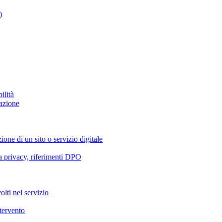
)
ilità
azione
ione di un sito o servizio digitale
va privacy, riferimenti DPO
olti nel servizio
ntervento