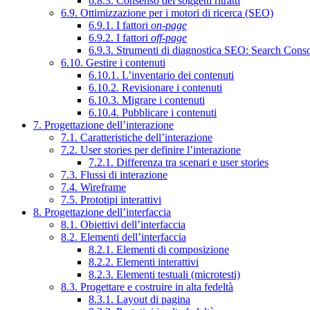
6.8.3. Consenso dei soggetti ritratti
6.9. Ottimizzazione per i motori di ricerca (SEO)
6.9.1. I fattori
on-page
6.9.2. I fattori
off-page
6.9.3. Strumenti di diagnostica SEO: Search Cons
6.10. Gestire i contenuti
6.10.1. L’inventario dei contenuti
6.10.2. Revisionare i contenuti
6.10.3. Migrare i contenuti
6.10.4. Pubblicare i contenuti
7. Progettazione dell’interazione
7.1. Caratteristiche dell’interazione
7.2. User stories per definire l’interazione
7.2.1. Differenza tra scenari e user stories
7.3. Flussi di interazione
7.4. Wireframe
7.5. Prototipi interattivi
8. Progettazione dell’interfaccia
8.1. Obiettivi dell’interfaccia
8.2. Elementi dell’interfaccia
8.2.1. Elementi di composizione
8.2.2. Elementi interattivi
8.2.3. Elementi testuali (microtesti)
8.3. Progettare e costruire in alta fedeltà
8.3.1. Layout di pagina