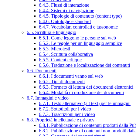
6.4.3. Flussi di interazione
6.4.4. Sistemi di navigazione
6.4.5. Tipologie di contenuto (content type)
6.4.6. Ontologie e standard
6.4.7. Vocabolari controllati e tassonomie
6.5. Scrittura e linguaggio
6.5.1. Come leggono le persone sul web
6.5.2. Le regole per un linguaggio semplice
6.5.3. Microtesti
6.5.4. Scrittura collaborativa
6.5.5. Content critique
6.5.6. Traduzione e localizzazione dei contenuti
6.6. Documenti
6.6.1. I documenti vanno sul web
6.6.2. Tipi di documenti
6.6.3. Formato di lettura dei documenti elettronici
6.6.4. Modalità di produzione dei documenti
6.7. Immagini e video
6.7.1. Testo alternativo (alt text) per le immagini
6.7.2. Sottotitoli per i video
6.7.3. Trascrizioni per i video
6.8. Proprietà intellettuale e privacy
6.8.1. Pubblicazione di contenuti prodotti dalla P
6.8.2. Pubblicazione di contenuti non prodotti dal