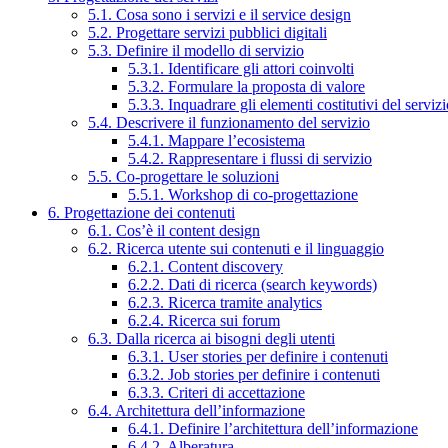
5.1. Cosa sono i servizi e il service design
5.2. Progettare servizi pubblici digitali
5.3. Definire il modello di servizio
5.3.1. Identificare gli attori coinvolti
5.3.2. Formulare la proposta di valore
5.3.3. Inquadrare gli elementi costitutivi del serviz
5.4. Descrivere il funzionamento del servizio
5.4.1. Mappare l’ecosistema
5.4.2. Rappresentare i flussi di servizio
5.5. Co-progettare le soluzioni
5.5.1. Workshop di co-progettazione
6. Progettazione dei contenuti
6.1. Cos’è il content design
6.2. Ricerca utente sui contenuti e il linguaggio
6.2.1. Content discovery
6.2.2. Dati di ricerca (search keywords)
6.2.3. Ricerca tramite analytics
6.2.4. Ricerca sui forum
6.3. Dalla ricerca ai bisogni degli utenti
6.3.1. User stories per definire i contenuti
6.3.2. Job stories per definire i contenuti
6.3.3. Criteri di accettazione
6.4. Architettura dell’informazione
6.4.1. Definire l’architettura dell’informazione
6.4.2. Alberatura