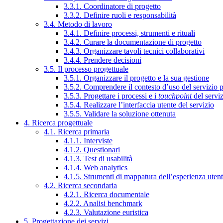
3.3.1. Coordinatore di progetto
3.3.2. Definire ruoli e responsabilità
3.4. Metodo di lavoro
3.4.1. Definire processi, strumenti e rituali
3.4.2. Curare la documentazione di progetto
3.4.3. Organizzare tavoli tecnici collaborativi
3.4.4. Prendere decisioni
3.5. Il processo progettuale
3.5.1. Organizzare il progetto e la sua gestione
3.5.2. Comprendere il contesto d’uso del servizio 
3.5.3. Progettare i processi e i
touchpoint
del servi
3.5.4. Realizzare l’interfaccia utente del servizio
3.5.5. Validare la soluzione ottenuta
4. Ricerca progettuale
4.1. Ricerca primaria
4.1.1. Interviste
4.1.2. Questionari
4.1.3. Test di usabilità
4.1.4. Web analytics
4.1.5. Strumenti di mappatura dell’esperienza uten
4.2. Ricerca secondaria
4.2.1. Ricerca documentale
4.2.2. Analisi benchmark
4.2.3. Valutazione euristica
5. Progettazione dei servizi