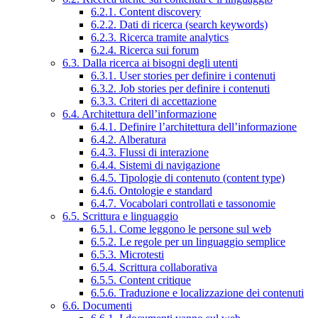
6.2.1. Content discovery
6.2.2. Dati di ricerca (search keywords)
6.2.3. Ricerca tramite analytics
6.2.4. Ricerca sui forum
6.3. Dalla ricerca ai bisogni degli utenti
6.3.1. User stories per definire i contenuti
6.3.2. Job stories per definire i contenuti
6.3.3. Criteri di accettazione
6.4. Architettura dell’informazione
6.4.1. Definire l’architettura dell’informazione
6.4.2. Alberatura
6.4.3. Flussi di interazione
6.4.4. Sistemi di navigazione
6.4.5. Tipologie di contenuto (content type)
6.4.6. Ontologie e standard
6.4.7. Vocabolari controllati e tassonomie
6.5. Scrittura e linguaggio
6.5.1. Come leggono le persone sul web
6.5.2. Le regole per un linguaggio semplice
6.5.3. Microtesti
6.5.4. Scrittura collaborativa
6.5.5. Content critique
6.5.6. Traduzione e localizzazione dei contenuti
6.6. Documenti