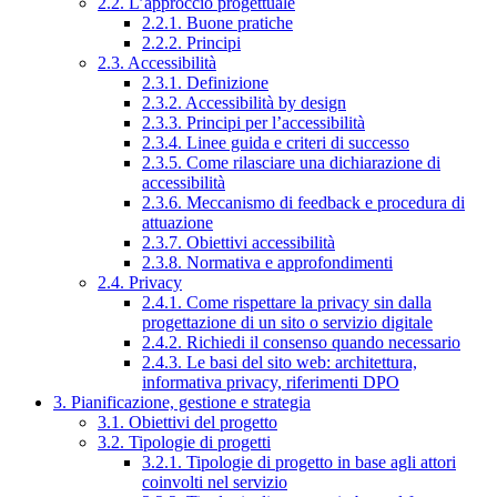
2.2. L’approccio progettuale
2.2.1. Buone pratiche
2.2.2. Principi
2.3. Accessibilità
2.3.1. Definizione
2.3.2. Accessibilità by design
2.3.3. Principi per l’accessibilità
2.3.4. Linee guida e criteri di successo
2.3.5. Come rilasciare una dichiarazione di
accessibilità
2.3.6. Meccanismo di feedback e procedura di
attuazione
2.3.7. Obiettivi accessibilità
2.3.8. Normativa e approfondimenti
2.4. Privacy
2.4.1. Come rispettare la privacy sin dalla
progettazione di un sito o servizio digitale
2.4.2. Richiedi il consenso quando necessario
2.4.3. Le basi del sito web: architettura,
informativa privacy, riferimenti DPO
3. Pianificazione, gestione e strategia
3.1. Obiettivi del progetto
3.2. Tipologie di progetti
3.2.1. Tipologie di progetto in base agli attori
coinvolti nel servizio