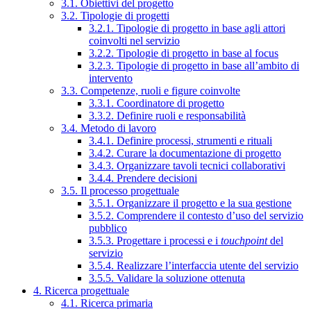
3.1. Obiettivi del progetto
3.2. Tipologie di progetti
3.2.1. Tipologie di progetto in base agli attori
coinvolti nel servizio
3.2.2. Tipologie di progetto in base al focus
3.2.3. Tipologie di progetto in base all’ambito di
intervento
3.3. Competenze, ruoli e figure coinvolte
3.3.1. Coordinatore di progetto
3.3.2. Definire ruoli e responsabilità
3.4. Metodo di lavoro
3.4.1. Definire processi, strumenti e rituali
3.4.2. Curare la documentazione di progetto
3.4.3. Organizzare tavoli tecnici collaborativi
3.4.4. Prendere decisioni
3.5. Il processo progettuale
3.5.1. Organizzare il progetto e la sua gestione
3.5.2. Comprendere il contesto d’uso del servizio
pubblico
3.5.3. Progettare i processi e i
touchpoint
del
servizio
3.5.4. Realizzare l’interfaccia utente del servizio
3.5.5. Validare la soluzione ottenuta
4. Ricerca progettuale
4.1. Ricerca primaria