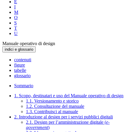
E
I
M
O
S
T
U
Manuale operativo di design
indici e glossario
contenuti
figure
tabelle
glossario
Sommario
1. Scopo, destinatari e uso del Manuale operativo di design
1.1. Versionamento e storico
1.2. Consultazione del manuale
1.3. Contribuisci al manuale
2. Introduzione al design per i servizi pubblici digitali
2.1. Design per l’amministrazione digitale (
e-
government
)