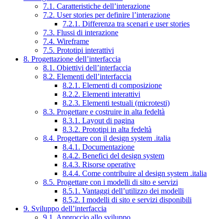
7.1. Caratteristiche dell’interazione
7.2. User stories per definire l’interazione
7.2.1. Differenza tra scenari e user stories
7.3. Flussi di interazione
7.4. Wireframe
7.5. Prototipi interattivi
8. Progettazione dell’interfaccia
8.1. Obiettivi dell’interfaccia
8.2. Elementi dell’interfaccia
8.2.1. Elementi di composizione
8.2.2. Elementi interattivi
8.2.3. Elementi testuali (microtesti)
8.3. Progettare e costruire in alta fedeltà
8.3.1. Layout di pagina
8.3.2. Prototipi in alta fedeltà
8.4. Progettare con il design system .italia
8.4.1. Documentazione
8.4.2. Benefici del design system
8.4.3. Risorse operative
8.4.4. Come contribuire al design system .italia
8.5. Progettare con i modelli di sito e servizi
8.5.1. Vantaggi dell’utilizzo dei modelli
8.5.2. I modelli di sito e servizi disponibili
9. Sviluppo dell’interfaccia
9.1. Approccio allo sviluppo