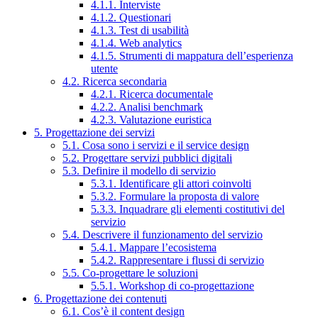
4.1.1. Interviste
4.1.2. Questionari
4.1.3. Test di usabilità
4.1.4. Web analytics
4.1.5. Strumenti di mappatura dell’esperienza
utente
4.2. Ricerca secondaria
4.2.1. Ricerca documentale
4.2.2. Analisi benchmark
4.2.3. Valutazione euristica
5. Progettazione dei servizi
5.1. Cosa sono i servizi e il service design
5.2. Progettare servizi pubblici digitali
5.3. Definire il modello di servizio
5.3.1. Identificare gli attori coinvolti
5.3.2. Formulare la proposta di valore
5.3.3. Inquadrare gli elementi costitutivi del
servizio
5.4. Descrivere il funzionamento del servizio
5.4.1. Mappare l’ecosistema
5.4.2. Rappresentare i flussi di servizio
5.5. Co-progettare le soluzioni
5.5.1. Workshop di co-progettazione
6. Progettazione dei contenuti
6.1. Cos’è il content design