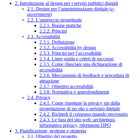
2. Introduzione al design per i servizi pubblici digitali
2.1. Design per l’amministrazione digitale (
e-
government
)
2.2. L’approccio progettuale
2.2.1. Buone pratiche
2.2.2. Principi
2.3. Accessibilità
2.3.1. Definizione
2.3.2. Accessibilità by design
2.3.3. Principi per l’accessibilità
2.3.4. Linee guida e criteri di successo
2.3.5. Come rilasciare una dichiarazione di
accessibilità
2.3.6. Meccanismo di feedback e procedura di
attuazione
2.3.7. Obiettivi accessibilità
2.3.8. Normativa e approfondimenti
2.4. Privacy
2.4.1. Come rispettare la privacy sin dalla
progettazione di un sito o servizio digitale
2.4.2. Richiedi il consenso quando necessario
2.4.3. Le basi del sito web: architettura,
informativa privacy, riferimenti DPO
3. Pianificazione, gestione e strategia
3.1. Obiettivi del progetto