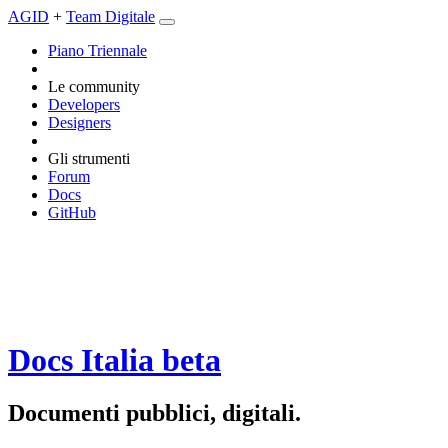
AGID
+
Team Digitale
Piano Triennale
Le community
Developers
Designers
Gli strumenti
Forum
Docs
GitHub
Docs Italia
beta
Documenti pubblici, digitali.