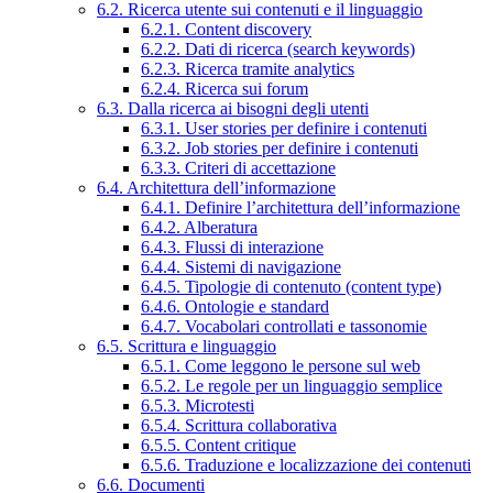
6.2. Ricerca utente sui contenuti e il linguaggio
6.2.1. Content discovery
6.2.2. Dati di ricerca (search keywords)
6.2.3. Ricerca tramite analytics
6.2.4. Ricerca sui forum
6.3. Dalla ricerca ai bisogni degli utenti
6.3.1. User stories per definire i contenuti
6.3.2. Job stories per definire i contenuti
6.3.3. Criteri di accettazione
6.4. Architettura dell’informazione
6.4.1. Definire l’architettura dell’informazione
6.4.2. Alberatura
6.4.3. Flussi di interazione
6.4.4. Sistemi di navigazione
6.4.5. Tipologie di contenuto (content type)
6.4.6. Ontologie e standard
6.4.7. Vocabolari controllati e tassonomie
6.5. Scrittura e linguaggio
6.5.1. Come leggono le persone sul web
6.5.2. Le regole per un linguaggio semplice
6.5.3. Microtesti
6.5.4. Scrittura collaborativa
6.5.5. Content critique
6.5.6. Traduzione e localizzazione dei contenuti
6.6. Documenti