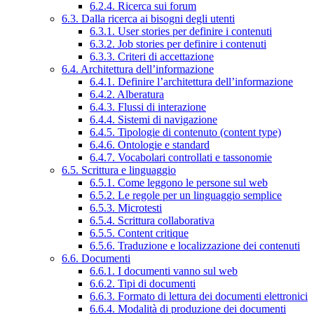
6.2.4. Ricerca sui forum
6.3. Dalla ricerca ai bisogni degli utenti
6.3.1. User stories per definire i contenuti
6.3.2. Job stories per definire i contenuti
6.3.3. Criteri di accettazione
6.4. Architettura dell’informazione
6.4.1. Definire l’architettura dell’informazione
6.4.2. Alberatura
6.4.3. Flussi di interazione
6.4.4. Sistemi di navigazione
6.4.5. Tipologie di contenuto (content type)
6.4.6. Ontologie e standard
6.4.7. Vocabolari controllati e tassonomie
6.5. Scrittura e linguaggio
6.5.1. Come leggono le persone sul web
6.5.2. Le regole per un linguaggio semplice
6.5.3. Microtesti
6.5.4. Scrittura collaborativa
6.5.5. Content critique
6.5.6. Traduzione e localizzazione dei contenuti
6.6. Documenti
6.6.1. I documenti vanno sul web
6.6.2. Tipi di documenti
6.6.3. Formato di lettura dei documenti elettronici
6.6.4. Modalità di produzione dei documenti