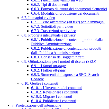
6.6.1. I documenti vanno sul web
6.6.2. Tipi di documenti
6.6.3. Formato di lettura dei documenti elettronici
6.6.4. Modalità di produzione dei documenti
6.7. Immagini e video
6.7.1. Testo alternativo (alt text) per le immagini
6.7.2. Sottotitoli per i video
6.7.3. Trascrizioni per i video
6.8. Proprietà intellettuale e privacy
6.8.1. Pubblicazione di contenuti prodotti dalla
Pubblica Amministrazione
6.8.2. Pubblicazione di contenuti non prodotti
dalla Pubblica Amministrazione
6.8.3. Consenso dei soggetti ritratti
6.9. Ottimizzazione per i motori di ricerca (SEO)
6.9.1. I fattori
on-page
6.9.2. I fattori
off-page
6.9.3. Strumenti di diagnostica SEO: Search
Console
6.10. Gestire i contenuti
6.10.1. L’inventario dei contenuti
6.10.2. Revisionare i contenuti
6.10.3. Migrare i contenuti
6.10.4. Pubblicare i contenuti
7. Progettazione dell’interazione