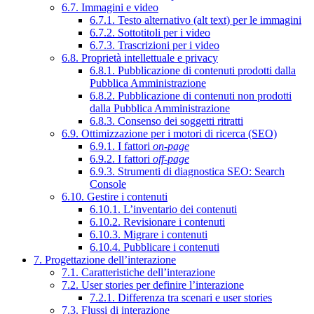
6.7. Immagini e video
6.7.1. Testo alternativo (alt text) per le immagini
6.7.2. Sottotitoli per i video
6.7.3. Trascrizioni per i video
6.8. Proprietà intellettuale e privacy
6.8.1. Pubblicazione di contenuti prodotti dalla
Pubblica Amministrazione
6.8.2. Pubblicazione di contenuti non prodotti
dalla Pubblica Amministrazione
6.8.3. Consenso dei soggetti ritratti
6.9. Ottimizzazione per i motori di ricerca (SEO)
6.9.1. I fattori
on-page
6.9.2. I fattori
off-page
6.9.3. Strumenti di diagnostica SEO: Search
Console
6.10. Gestire i contenuti
6.10.1. L’inventario dei contenuti
6.10.2. Revisionare i contenuti
6.10.3. Migrare i contenuti
6.10.4. Pubblicare i contenuti
7. Progettazione dell’interazione
7.1. Caratteristiche dell’interazione
7.2. User stories per definire l’interazione
7.2.1. Differenza tra scenari e user stories
7.3. Flussi di interazione