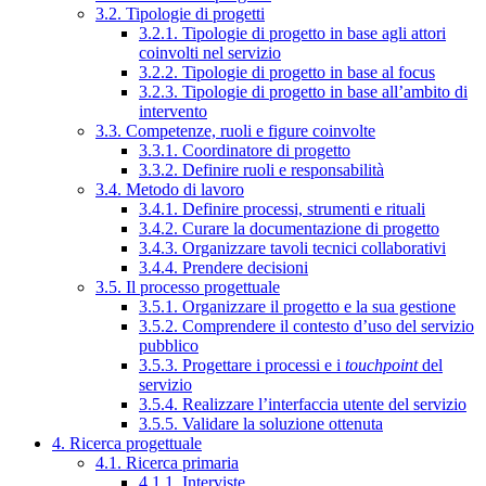
3.2. Tipologie di progetti
3.2.1. Tipologie di progetto in base agli attori
coinvolti nel servizio
3.2.2. Tipologie di progetto in base al focus
3.2.3. Tipologie di progetto in base all’ambito di
intervento
3.3. Competenze, ruoli e figure coinvolte
3.3.1. Coordinatore di progetto
3.3.2. Definire ruoli e responsabilità
3.4. Metodo di lavoro
3.4.1. Definire processi, strumenti e rituali
3.4.2. Curare la documentazione di progetto
3.4.3. Organizzare tavoli tecnici collaborativi
3.4.4. Prendere decisioni
3.5. Il processo progettuale
3.5.1. Organizzare il progetto e la sua gestione
3.5.2. Comprendere il contesto d’uso del servizio
pubblico
3.5.3. Progettare i processi e i
touchpoint
del
servizio
3.5.4. Realizzare l’interfaccia utente del servizio
3.5.5. Validare la soluzione ottenuta
4. Ricerca progettuale
4.1. Ricerca primaria
4.1.1. Interviste