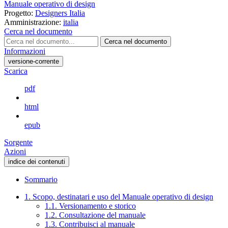
Manuale operativo di design
Progetto:
Designers Italia
Amministrazione:
italia
Cerca nel documento
Cerca nel documento
Informazioni
versione-corrente
Scarica
pdf
html
epub
Sorgente
Azioni
indice dei contenuti
Sommario
1. Scopo, destinatari e uso del Manuale operativo di design
1.1. Versionamento e storico
1.2. Consultazione del manuale
1.3. Contribuisci al manuale