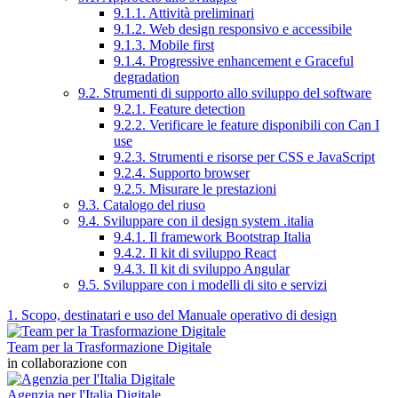
9.1.1. Attività preliminari
9.1.2. Web design responsivo e accessibile
9.1.3. Mobile first
9.1.4. Progressive enhancement e Graceful
degradation
9.2. Strumenti di supporto allo sviluppo del software
9.2.1. Feature detection
9.2.2. Verificare le feature disponibili con Can I
use
9.2.3. Strumenti e risorse per CSS e JavaScript
9.2.4. Supporto browser
9.2.5. Misurare le prestazioni
9.3. Catalogo del riuso
9.4. Sviluppare con il design system .italia
9.4.1. Il framework Bootstrap Italia
9.4.2. Il kit di sviluppo React
9.4.3. Il kit di sviluppo Angular
9.5. Sviluppare con i modelli di sito e servizi
1. Scopo, destinatari e uso del Manuale operativo di design
Team per la Trasformazione Digitale
in collaborazione con
Agenzia per l'Italia Digitale