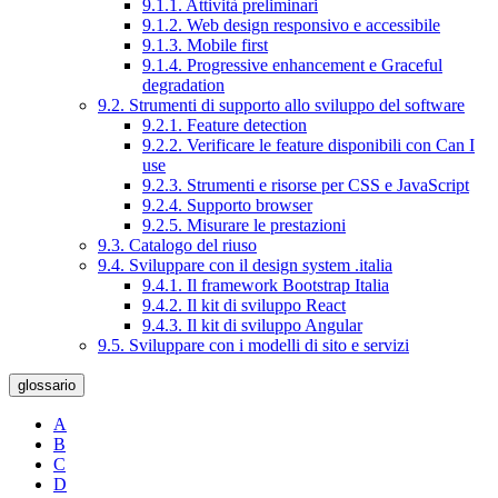
9.1.1. Attività preliminari
9.1.2. Web design responsivo e accessibile
9.1.3. Mobile first
9.1.4. Progressive enhancement e Graceful
degradation
9.2. Strumenti di supporto allo sviluppo del software
9.2.1. Feature detection
9.2.2. Verificare le feature disponibili con Can I
use
9.2.3. Strumenti e risorse per CSS e JavaScript
9.2.4. Supporto browser
9.2.5. Misurare le prestazioni
9.3. Catalogo del riuso
9.4. Sviluppare con il design system .italia
9.4.1. Il framework Bootstrap Italia
9.4.2. Il kit di sviluppo React
9.4.3. Il kit di sviluppo Angular
9.5. Sviluppare con i modelli di sito e servizi
glossario
A
B
C
D