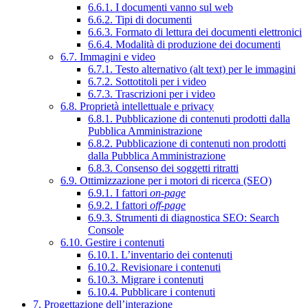
6.6.1. I documenti vanno sul web
6.6.2. Tipi di documenti
6.6.3. Formato di lettura dei documenti elettronici
6.6.4. Modalità di produzione dei documenti
6.7. Immagini e video
6.7.1. Testo alternativo (alt text) per le immagini
6.7.2. Sottotitoli per i video
6.7.3. Trascrizioni per i video
6.8. Proprietà intellettuale e privacy
6.8.1. Pubblicazione di contenuti prodotti dalla
Pubblica Amministrazione
6.8.2. Pubblicazione di contenuti non prodotti
dalla Pubblica Amministrazione
6.8.3. Consenso dei soggetti ritratti
6.9. Ottimizzazione per i motori di ricerca (SEO)
6.9.1. I fattori
on-page
6.9.2. I fattori
off-page
6.9.3. Strumenti di diagnostica SEO: Search
Console
6.10. Gestire i contenuti
6.10.1. L’inventario dei contenuti
6.10.2. Revisionare i contenuti
6.10.3. Migrare i contenuti
6.10.4. Pubblicare i contenuti
7. Progettazione dell’interazione