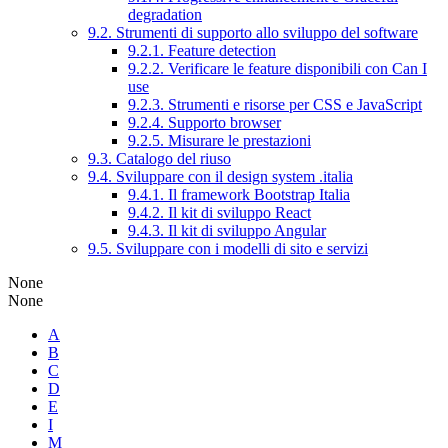
degradation
9.2. Strumenti di supporto allo sviluppo del software
9.2.1. Feature detection
9.2.2. Verificare le feature disponibili con Can I
use
9.2.3. Strumenti e risorse per CSS e JavaScript
9.2.4. Supporto browser
9.2.5. Misurare le prestazioni
9.3. Catalogo del riuso
9.4. Sviluppare con il design system .italia
9.4.1. Il framework Bootstrap Italia
9.4.2. Il kit di sviluppo React
9.4.3. Il kit di sviluppo Angular
9.5. Sviluppare con i modelli di sito e servizi
None
None
A
B
C
D
E
I
M