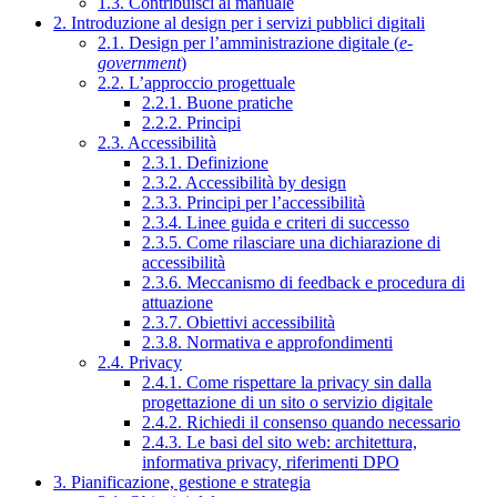
1.3. Contribuisci al manuale
2. Introduzione al design per i servizi pubblici digitali
2.1. Design per l’amministrazione digitale (
e-
government
)
2.2. L’approccio progettuale
2.2.1. Buone pratiche
2.2.2. Principi
2.3. Accessibilità
2.3.1. Definizione
2.3.2. Accessibilità by design
2.3.3. Principi per l’accessibilità
2.3.4. Linee guida e criteri di successo
2.3.5. Come rilasciare una dichiarazione di
accessibilità
2.3.6. Meccanismo di feedback e procedura di
attuazione
2.3.7. Obiettivi accessibilità
2.3.8. Normativa e approfondimenti
2.4. Privacy
2.4.1. Come rispettare la privacy sin dalla
progettazione di un sito o servizio digitale
2.4.2. Richiedi il consenso quando necessario
2.4.3. Le basi del sito web: architettura,
informativa privacy, riferimenti DPO
3. Pianificazione, gestione e strategia