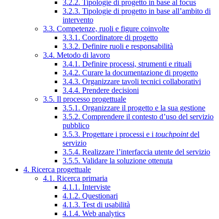
3.2.2. Tipologie di progetto in base al focus
3.2.3. Tipologie di progetto in base all’ambito di
intervento
3.3. Competenze, ruoli e figure coinvolte
3.3.1. Coordinatore di progetto
3.3.2. Definire ruoli e responsabilità
3.4. Metodo di lavoro
3.4.1. Definire processi, strumenti e rituali
3.4.2. Curare la documentazione di progetto
3.4.3. Organizzare tavoli tecnici collaborativi
3.4.4. Prendere decisioni
3.5. Il processo progettuale
3.5.1. Organizzare il progetto e la sua gestione
3.5.2. Comprendere il contesto d’uso del servizio
pubblico
3.5.3. Progettare i processi e i
touchpoint
del
servizio
3.5.4. Realizzare l’interfaccia utente del servizio
3.5.5. Validare la soluzione ottenuta
4. Ricerca progettuale
4.1. Ricerca primaria
4.1.1. Interviste
4.1.2. Questionari
4.1.3. Test di usabilità
4.1.4. Web analytics