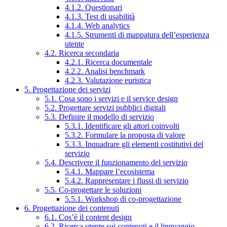
4.1.2. Questionari
4.1.3. Test di usabilità
4.1.4. Web analytics
4.1.5. Strumenti di mappatura dell’esperienza
utente
4.2. Ricerca secondaria
4.2.1. Ricerca documentale
4.2.2. Analisi benchmark
4.2.3. Valutazione euristica
5. Progettazione dei servizi
5.1. Cosa sono i servizi e il service design
5.2. Progettare servizi pubblici digitali
5.3. Definire il modello di servizio
5.3.1. Identificare gli attori coinvolti
5.3.2. Formulare la proposta di valore
5.3.3. Inquadrare gli elementi costitutivi del
servizio
5.4. Descrivere il funzionamento del servizio
5.4.1. Mappare l’ecosistema
5.4.2. Rappresentare i flussi di servizio
5.5. Co-progettare le soluzioni
5.5.1. Workshop di co-progettazione
6. Progettazione dei contenuti
6.1. Cos’è il content design
6.2. Ricerca utente sui contenuti e il linguaggio