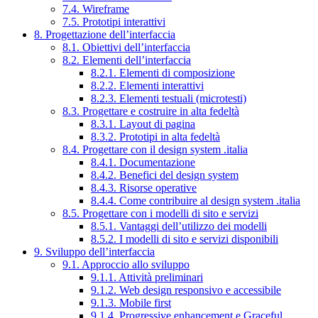
7.4. Wireframe
7.5. Prototipi interattivi
8. Progettazione dell’interfaccia
8.1. Obiettivi dell’interfaccia
8.2. Elementi dell’interfaccia
8.2.1. Elementi di composizione
8.2.2. Elementi interattivi
8.2.3. Elementi testuali (microtesti)
8.3. Progettare e costruire in alta fedeltà
8.3.1. Layout di pagina
8.3.2. Prototipi in alta fedeltà
8.4. Progettare con il design system .italia
8.4.1. Documentazione
8.4.2. Benefici del design system
8.4.3. Risorse operative
8.4.4. Come contribuire al design system .italia
8.5. Progettare con i modelli di sito e servizi
8.5.1. Vantaggi dell’utilizzo dei modelli
8.5.2. I modelli di sito e servizi disponibili
9. Sviluppo dell’interfaccia
9.1. Approccio allo sviluppo
9.1.1. Attività preliminari
9.1.2. Web design responsivo e accessibile
9.1.3. Mobile first
9.1.4. Progressive enhancement e Graceful