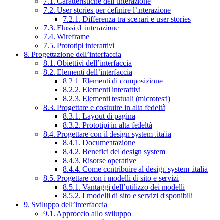
7.1. Caratteristiche dell’interazione
7.2. User stories per definire l’interazione
7.2.1. Differenza tra scenari e user stories
7.3. Flussi di interazione
7.4. Wireframe
7.5. Prototipi interattivi
8. Progettazione dell’interfaccia
8.1. Obiettivi dell’interfaccia
8.2. Elementi dell’interfaccia
8.2.1. Elementi di composizione
8.2.2. Elementi interattivi
8.2.3. Elementi testuali (microtesti)
8.3. Progettare e costruire in alta fedeltà
8.3.1. Layout di pagina
8.3.2. Prototipi in alta fedeltà
8.4. Progettare con il design system .italia
8.4.1. Documentazione
8.4.2. Benefici del design system
8.4.3. Risorse operative
8.4.4. Come contribuire al design system .italia
8.5. Progettare con i modelli di sito e servizi
8.5.1. Vantaggi dell’utilizzo dei modelli
8.5.2. I modelli di sito e servizi disponibili
9. Sviluppo dell’interfaccia
9.1. Approccio allo sviluppo