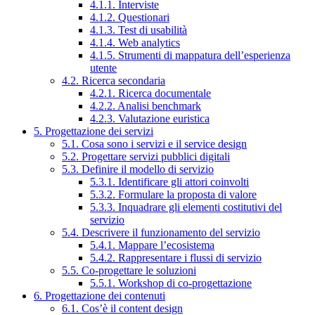
4.1.1. Interviste
4.1.2. Questionari
4.1.3. Test di usabilità
4.1.4. Web analytics
4.1.5. Strumenti di mappatura dell’esperienza
utente
4.2. Ricerca secondaria
4.2.1. Ricerca documentale
4.2.2. Analisi benchmark
4.2.3. Valutazione euristica
5. Progettazione dei servizi
5.1. Cosa sono i servizi e il service design
5.2. Progettare servizi pubblici digitali
5.3. Definire il modello di servizio
5.3.1. Identificare gli attori coinvolti
5.3.2. Formulare la proposta di valore
5.3.3. Inquadrare gli elementi costitutivi del
servizio
5.4. Descrivere il funzionamento del servizio
5.4.1. Mappare l’ecosistema
5.4.2. Rappresentare i flussi di servizio
5.5. Co-progettare le soluzioni
5.5.1. Workshop di co-progettazione
6. Progettazione dei contenuti
6.1. Cos’è il content design