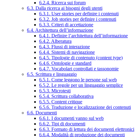
6.2.4. Ricerca sui forum
6.3. Dalla ricerca ai bisogni degli utenti
6.3.1. User stories per definire i contenuti
6.3.2. Job stories per definire i contenuti
6.3.3. Criteri di accettazione
6.4. Architettura dell’informazione
6.4.1. Definire l’architettura dell’informazione
6.4.2. Alberatura
6.4.3. Flussi di interazione
6.4.4. Sistemi di navigazione
6.4.5. Tipologie di contenuto (content type)
6.4.6. Ontologie e standard
6.4.7. Vocabolari controllati e tassonomie
6.5. Scrittura e linguaggio
6.5.1. Come leggono le persone sul web
6.5.2. Le regole per un linguaggio semplice
6.5.3. Microtesti
6.5.4. Scrittura collaborativa
6.5.5. Content critique
6.5.6. Traduzione e localizzazione dei contenuti
6.6. Documenti
6.6.1. I documenti vanno sul web
6.6.2. Tipi di documenti
6.6.3. Formato di lettura dei documenti elettronici
6.6.4. Modalità di produzione dei documenti