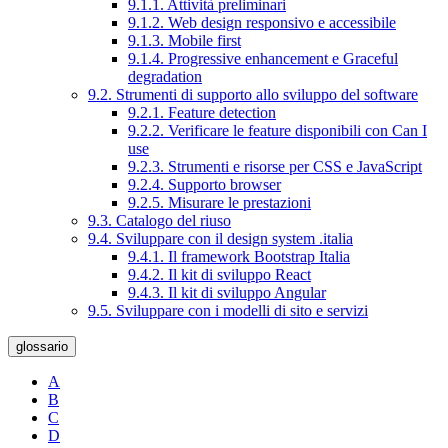
9.1.1. Attività preliminari
9.1.2. Web design responsivo e accessibile
9.1.3. Mobile first
9.1.4. Progressive enhancement e Graceful
degradation
9.2. Strumenti di supporto allo sviluppo del software
9.2.1. Feature detection
9.2.2. Verificare le feature disponibili con Can I
use
9.2.3. Strumenti e risorse per CSS e JavaScript
9.2.4. Supporto browser
9.2.5. Misurare le prestazioni
9.3. Catalogo del riuso
9.4. Sviluppare con il design system .italia
9.4.1. Il framework Bootstrap Italia
9.4.2. Il kit di sviluppo React
9.4.3. Il kit di sviluppo Angular
9.5. Sviluppare con i modelli di sito e servizi
glossario
A
B
C
D