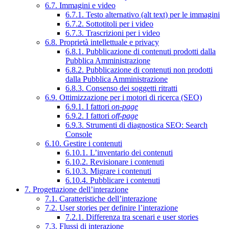
6.7. Immagini e video
6.7.1. Testo alternativo (alt text) per le immagini
6.7.2. Sottotitoli per i video
6.7.3. Trascrizioni per i video
6.8. Proprietà intellettuale e privacy
6.8.1. Pubblicazione di contenuti prodotti dalla
Pubblica Amministrazione
6.8.2. Pubblicazione di contenuti non prodotti
dalla Pubblica Amministrazione
6.8.3. Consenso dei soggetti ritratti
6.9. Ottimizzazione per i motori di ricerca (SEO)
6.9.1. I fattori
on-page
6.9.2. I fattori
off-page
6.9.3. Strumenti di diagnostica SEO: Search
Console
6.10. Gestire i contenuti
6.10.1. L’inventario dei contenuti
6.10.2. Revisionare i contenuti
6.10.3. Migrare i contenuti
6.10.4. Pubblicare i contenuti
7. Progettazione dell’interazione
7.1. Caratteristiche dell’interazione
7.2. User stories per definire l’interazione
7.2.1. Differenza tra scenari e user stories
7.3. Flussi di interazione