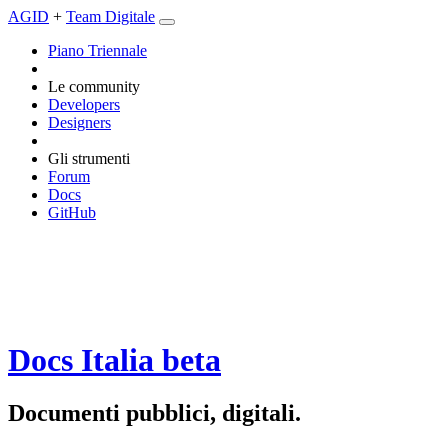
AGID
+
Team Digitale
Piano Triennale
Le community
Developers
Designers
Gli strumenti
Forum
Docs
GitHub
Docs Italia
beta
Documenti pubblici, digitali.