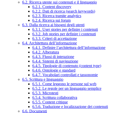
6.2. Ricerca utente sui contenuti e il linguaggio
6.2.1. Content discovery
6.2.2. Dati di ricerca (search keywords)
6.2.3. Ricerca tramite analytics
6.2.4. Ricerca sui forum
6.3. Dalla ricerca ai bisogni degli utenti
6.3.1. User stories per definire i contenuti
6.3.2. Job stories per definire i contenuti
6.3.3. Criteri di accettazione
6.4. Architettura dell’informazione
6.4.1. Definire l’architettura dell’informazione
6.4.2. Alberatura
6.4.3. Flussi di interazione
6.4.4. Sistemi di navigazione
6.4.5. Tipologie di contenuto (content type)
6.4.6. Ontologie e standard
6.4.7. Vocabolari controllati e tassonomie
6.5. Scrittura e linguaggio
6.5.1. Come leggono le persone sul web
6.5.2. Le regole per un linguaggio semplice
6.5.3. Microtesti
6.5.4. Scrittura collaborativa
6.5.5. Content critique
6.5.6. Traduzione e localizzazione dei contenuti
6.6. Documenti