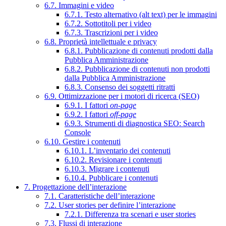
6.7. Immagini e video
6.7.1. Testo alternativo (alt text) per le immagini
6.7.2. Sottotitoli per i video
6.7.3. Trascrizioni per i video
6.8. Proprietà intellettuale e privacy
6.8.1. Pubblicazione di contenuti prodotti dalla
Pubblica Amministrazione
6.8.2. Pubblicazione di contenuti non prodotti
dalla Pubblica Amministrazione
6.8.3. Consenso dei soggetti ritratti
6.9. Ottimizzazione per i motori di ricerca (SEO)
6.9.1. I fattori
on-page
6.9.2. I fattori
off-page
6.9.3. Strumenti di diagnostica SEO: Search
Console
6.10. Gestire i contenuti
6.10.1. L’inventario dei contenuti
6.10.2. Revisionare i contenuti
6.10.3. Migrare i contenuti
6.10.4. Pubblicare i contenuti
7. Progettazione dell’interazione
7.1. Caratteristiche dell’interazione
7.2. User stories per definire l’interazione
7.2.1. Differenza tra scenari e user stories
7.3. Flussi di interazione