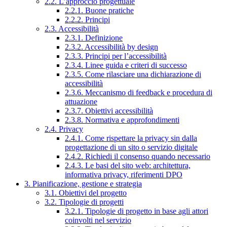
2.2. L’approccio progettuale
2.2.1. Buone pratiche
2.2.2. Principi
2.3. Accessibilità
2.3.1. Definizione
2.3.2. Accessibilità by design
2.3.3. Principi per l’accessibilità
2.3.4. Linee guida e criteri di successo
2.3.5. Come rilasciare una dichiarazione di
accessibilità
2.3.6. Meccanismo di feedback e procedura di
attuazione
2.3.7. Obiettivi accessibilità
2.3.8. Normativa e approfondimenti
2.4. Privacy
2.4.1. Come rispettare la privacy sin dalla
progettazione di un sito o servizio digitale
2.4.2. Richiedi il consenso quando necessario
2.4.3. Le basi del sito web: architettura,
informativa privacy, riferimenti DPO
3. Pianificazione, gestione e strategia
3.1. Obiettivi del progetto
3.2. Tipologie di progetti
3.2.1. Tipologie di progetto in base agli attori
coinvolti nel servizio