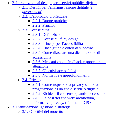
2. Introduzione al design per i servizi pubblici digitali
2.1. Design per l’amministrazione digitale (
e-
government
)
2.2. L’approccio progettuale
2.2.1. Buone pratiche
2.2.2. Principi
2.3. Accessibilità
2.3.1. Definizione
2.3.2. Accessibilità by design
2.3.3. Principi per l’accessibilità
2.3.4. Linee guida e criteri di successo
2.3.5. Come rilasciare una dichiarazione di
accessibilità
2.3.6. Meccanismo di feedback e procedura di
attuazione
2.3.7. Obiettivi accessibilità
2.3.8. Normativa e approfondimenti
2.4. Privacy
2.4.1. Come rispettare la privacy sin dalla
progettazione di un sito o servizio digitale
2.4.2. Richiedi il consenso quando necessario
2.4.3. Le basi del sito web: architettura,
informativa privacy, riferimenti DPO
3. Pianificazione, gestione e strategia
3.1. Obiettivi del progetto