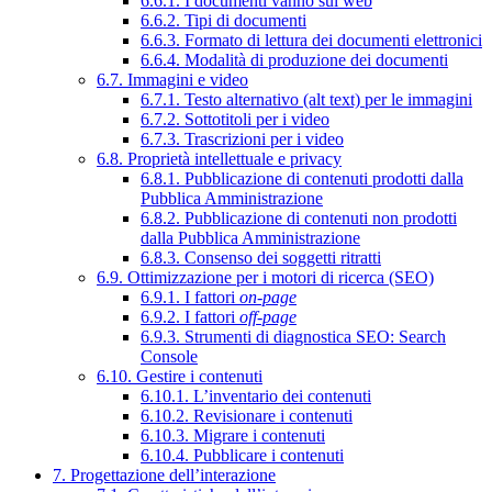
6.6.1. I documenti vanno sul web
6.6.2. Tipi di documenti
6.6.3. Formato di lettura dei documenti elettronici
6.6.4. Modalità di produzione dei documenti
6.7. Immagini e video
6.7.1. Testo alternativo (alt text) per le immagini
6.7.2. Sottotitoli per i video
6.7.3. Trascrizioni per i video
6.8. Proprietà intellettuale e privacy
6.8.1. Pubblicazione di contenuti prodotti dalla
Pubblica Amministrazione
6.8.2. Pubblicazione di contenuti non prodotti
dalla Pubblica Amministrazione
6.8.3. Consenso dei soggetti ritratti
6.9. Ottimizzazione per i motori di ricerca (SEO)
6.9.1. I fattori
on-page
6.9.2. I fattori
off-page
6.9.3. Strumenti di diagnostica SEO: Search
Console
6.10. Gestire i contenuti
6.10.1. L’inventario dei contenuti
6.10.2. Revisionare i contenuti
6.10.3. Migrare i contenuti
6.10.4. Pubblicare i contenuti
7. Progettazione dell’interazione