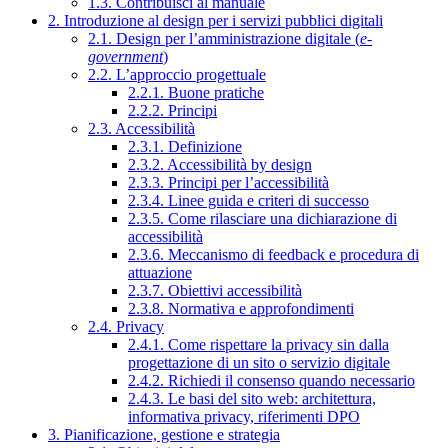
1.3. Contribuisci al manuale
2. Introduzione al design per i servizi pubblici digitali
2.1. Design per l’amministrazione digitale (
e-
government
)
2.2. L’approccio progettuale
2.2.1. Buone pratiche
2.2.2. Principi
2.3. Accessibilità
2.3.1. Definizione
2.3.2. Accessibilità by design
2.3.3. Principi per l’accessibilità
2.3.4. Linee guida e criteri di successo
2.3.5. Come rilasciare una dichiarazione di
accessibilità
2.3.6. Meccanismo di feedback e procedura di
attuazione
2.3.7. Obiettivi accessibilità
2.3.8. Normativa e approfondimenti
2.4. Privacy
2.4.1. Come rispettare la privacy sin dalla
progettazione di un sito o servizio digitale
2.4.2. Richiedi il consenso quando necessario
2.4.3. Le basi del sito web: architettura,
informativa privacy, riferimenti DPO
3. Pianificazione, gestione e strategia