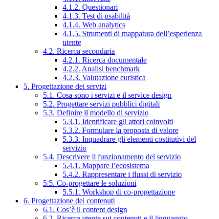
4.1.2. Questionari
4.1.3. Test di usabilità
4.1.4. Web analytics
4.1.5. Strumenti di mappatura dell’esperienza
utente
4.2. Ricerca secondaria
4.2.1. Ricerca documentale
4.2.2. Analisi benchmark
4.2.3. Valutazione euristica
5. Progettazione dei servizi
5.1. Cosa sono i servizi e il service design
5.2. Progettare servizi pubblici digitali
5.3. Definire il modello di servizio
5.3.1. Identificare gli attori coinvolti
5.3.2. Formulare la proposta di valore
5.3.3. Inquadrare gli elementi costitutivi del
servizio
5.4. Descrivere il funzionamento del servizio
5.4.1. Mappare l’ecosistema
5.4.2. Rappresentare i flussi di servizio
5.5. Co-progettare le soluzioni
5.5.1. Workshop di co-progettazione
6. Progettazione dei contenuti
6.1. Cos’è il content design
6.2. Ricerca utente sui contenuti e il linguaggio