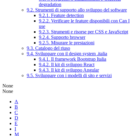
degradation
9.2. Strumenti di supporto allo sviluppo del software
9.2.1. Feature detection
9.2.2. Verificare le feature disponibili con Can I
use
9.2.3. Strumenti e risorse per CSS e JavaScript
9.2.4. Supporto browser
9.2.5. Misurare le prestazioni
9.3. Catalogo del riuso
9.4. Sviluppare con il design system .italia
9.4.1. Il framework Bootstrap Italia
9.4.2. Il kit di sviluppo React
9.4.3. Il kit di sviluppo Angular
9.5. Sviluppare con i modelli di sito e servizi
None
None
A
B
C
D
E
I
M