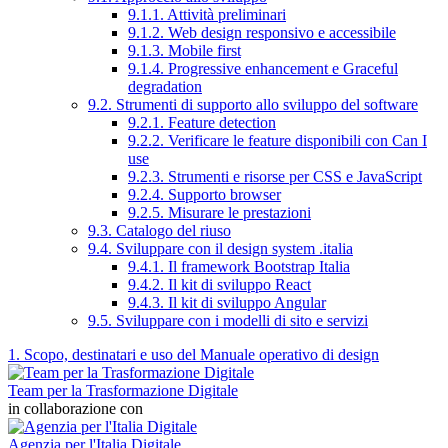
9.1.1. Attività preliminari
9.1.2. Web design responsivo e accessibile
9.1.3. Mobile first
9.1.4. Progressive enhancement e Graceful
degradation
9.2. Strumenti di supporto allo sviluppo del software
9.2.1. Feature detection
9.2.2. Verificare le feature disponibili con Can I
use
9.2.3. Strumenti e risorse per CSS e JavaScript
9.2.4. Supporto browser
9.2.5. Misurare le prestazioni
9.3. Catalogo del riuso
9.4. Sviluppare con il design system .italia
9.4.1. Il framework Bootstrap Italia
9.4.2. Il kit di sviluppo React
9.4.3. Il kit di sviluppo Angular
9.5. Sviluppare con i modelli di sito e servizi
1. Scopo, destinatari e uso del Manuale operativo di design
Team per la Trasformazione Digitale
in collaborazione con
Agenzia per l'Italia Digitale