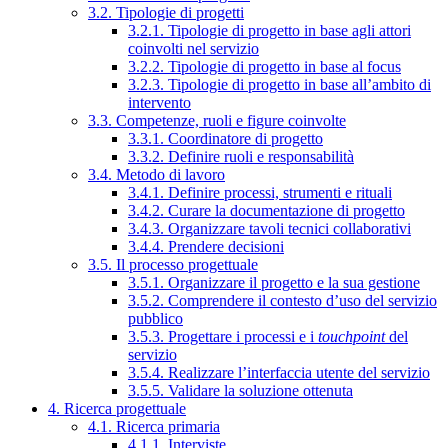
3.2. Tipologie di progetti
3.2.1. Tipologie di progetto in base agli attori
coinvolti nel servizio
3.2.2. Tipologie di progetto in base al focus
3.2.3. Tipologie di progetto in base all’ambito di
intervento
3.3. Competenze, ruoli e figure coinvolte
3.3.1. Coordinatore di progetto
3.3.2. Definire ruoli e responsabilità
3.4. Metodo di lavoro
3.4.1. Definire processi, strumenti e rituali
3.4.2. Curare la documentazione di progetto
3.4.3. Organizzare tavoli tecnici collaborativi
3.4.4. Prendere decisioni
3.5. Il processo progettuale
3.5.1. Organizzare il progetto e la sua gestione
3.5.2. Comprendere il contesto d’uso del servizio
pubblico
3.5.3. Progettare i processi e i
touchpoint
del
servizio
3.5.4. Realizzare l’interfaccia utente del servizio
3.5.5. Validare la soluzione ottenuta
4. Ricerca progettuale
4.1. Ricerca primaria
4.1.1. Interviste