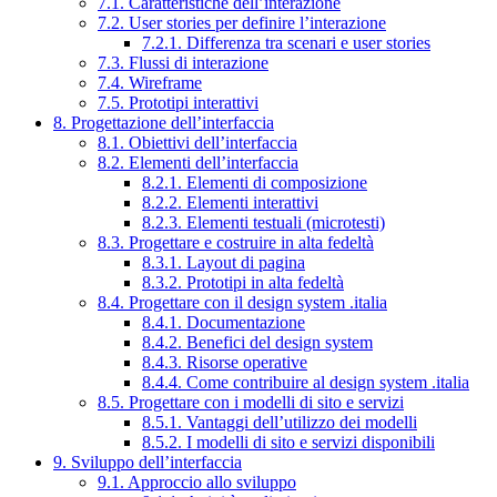
7.1. Caratteristiche dell’interazione
7.2. User stories per definire l’interazione
7.2.1. Differenza tra scenari e user stories
7.3. Flussi di interazione
7.4. Wireframe
7.5. Prototipi interattivi
8. Progettazione dell’interfaccia
8.1. Obiettivi dell’interfaccia
8.2. Elementi dell’interfaccia
8.2.1. Elementi di composizione
8.2.2. Elementi interattivi
8.2.3. Elementi testuali (microtesti)
8.3. Progettare e costruire in alta fedeltà
8.3.1. Layout di pagina
8.3.2. Prototipi in alta fedeltà
8.4. Progettare con il design system .italia
8.4.1. Documentazione
8.4.2. Benefici del design system
8.4.3. Risorse operative
8.4.4. Come contribuire al design system .italia
8.5. Progettare con i modelli di sito e servizi
8.5.1. Vantaggi dell’utilizzo dei modelli
8.5.2. I modelli di sito e servizi disponibili
9. Sviluppo dell’interfaccia
9.1. Approccio allo sviluppo