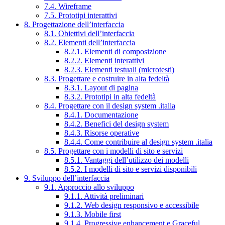
7.4. Wireframe
7.5. Prototipi interattivi
8. Progettazione dell’interfaccia
8.1. Obiettivi dell’interfaccia
8.2. Elementi dell’interfaccia
8.2.1. Elementi di composizione
8.2.2. Elementi interattivi
8.2.3. Elementi testuali (microtesti)
8.3. Progettare e costruire in alta fedeltà
8.3.1. Layout di pagina
8.3.2. Prototipi in alta fedeltà
8.4. Progettare con il design system .italia
8.4.1. Documentazione
8.4.2. Benefici del design system
8.4.3. Risorse operative
8.4.4. Come contribuire al design system .italia
8.5. Progettare con i modelli di sito e servizi
8.5.1. Vantaggi dell’utilizzo dei modelli
8.5.2. I modelli di sito e servizi disponibili
9. Sviluppo dell’interfaccia
9.1. Approccio allo sviluppo
9.1.1. Attività preliminari
9.1.2. Web design responsivo e accessibile
9.1.3. Mobile first
9.1.4. Progressive enhancement e Graceful