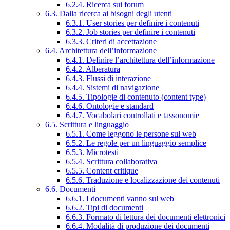
6.2.4. Ricerca sui forum
6.3. Dalla ricerca ai bisogni degli utenti
6.3.1. User stories per definire i contenuti
6.3.2. Job stories per definire i contenuti
6.3.3. Criteri di accettazione
6.4. Architettura dell’informazione
6.4.1. Definire l’architettura dell’informazione
6.4.2. Alberatura
6.4.3. Flussi di interazione
6.4.4. Sistemi di navigazione
6.4.5. Tipologie di contenuto (content type)
6.4.6. Ontologie e standard
6.4.7. Vocabolari controllati e tassonomie
6.5. Scrittura e linguaggio
6.5.1. Come leggono le persone sul web
6.5.2. Le regole per un linguaggio semplice
6.5.3. Microtesti
6.5.4. Scrittura collaborativa
6.5.5. Content critique
6.5.6. Traduzione e localizzazione dei contenuti
6.6. Documenti
6.6.1. I documenti vanno sul web
6.6.2. Tipi di documenti
6.6.3. Formato di lettura dei documenti elettronici
6.6.4. Modalità di produzione dei documenti