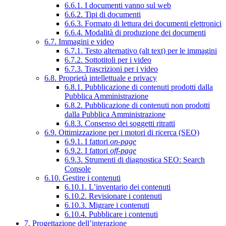
6.6.1. I documenti vanno sul web
6.6.2. Tipi di documenti
6.6.3. Formato di lettura dei documenti elettronici
6.6.4. Modalità di produzione dei documenti
6.7. Immagini e video
6.7.1. Testo alternativo (alt text) per le immagini
6.7.2. Sottotitoli per i video
6.7.3. Trascrizioni per i video
6.8. Proprietà intellettuale e privacy
6.8.1. Pubblicazione di contenuti prodotti dalla
Pubblica Amministrazione
6.8.2. Pubblicazione di contenuti non prodotti
dalla Pubblica Amministrazione
6.8.3. Consenso dei soggetti ritratti
6.9. Ottimizzazione per i motori di ricerca (SEO)
6.9.1. I fattori
on-page
6.9.2. I fattori
off-page
6.9.3. Strumenti di diagnostica SEO: Search
Console
6.10. Gestire i contenuti
6.10.1. L’inventario dei contenuti
6.10.2. Revisionare i contenuti
6.10.3. Migrare i contenuti
6.10.4. Pubblicare i contenuti
7. Progettazione dell’interazione