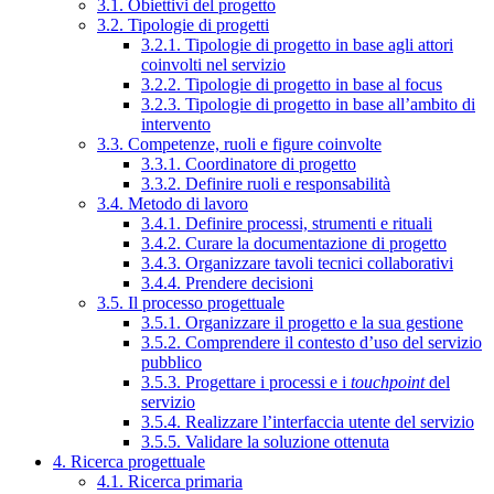
3.1. Obiettivi del progetto
3.2. Tipologie di progetti
3.2.1. Tipologie di progetto in base agli attori
coinvolti nel servizio
3.2.2. Tipologie di progetto in base al focus
3.2.3. Tipologie di progetto in base all’ambito di
intervento
3.3. Competenze, ruoli e figure coinvolte
3.3.1. Coordinatore di progetto
3.3.2. Definire ruoli e responsabilità
3.4. Metodo di lavoro
3.4.1. Definire processi, strumenti e rituali
3.4.2. Curare la documentazione di progetto
3.4.3. Organizzare tavoli tecnici collaborativi
3.4.4. Prendere decisioni
3.5. Il processo progettuale
3.5.1. Organizzare il progetto e la sua gestione
3.5.2. Comprendere il contesto d’uso del servizio
pubblico
3.5.3. Progettare i processi e i
touchpoint
del
servizio
3.5.4. Realizzare l’interfaccia utente del servizio
3.5.5. Validare la soluzione ottenuta
4. Ricerca progettuale
4.1. Ricerca primaria