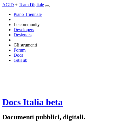
AGID
+
Team Digitale
Piano Triennale
Le community
Developers
Designers
Gli strumenti
Forum
Docs
GitHub
Docs Italia
beta
Documenti pubblici, digitali.