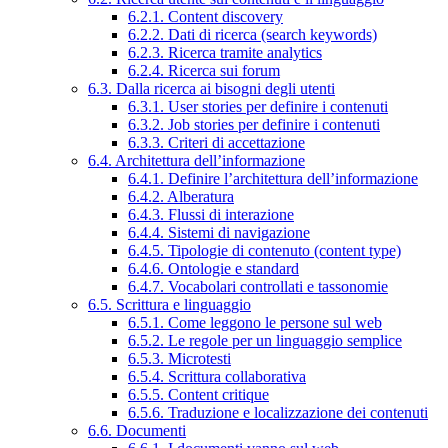
6.2.1. Content discovery
6.2.2. Dati di ricerca (search keywords)
6.2.3. Ricerca tramite analytics
6.2.4. Ricerca sui forum
6.3. Dalla ricerca ai bisogni degli utenti
6.3.1. User stories per definire i contenuti
6.3.2. Job stories per definire i contenuti
6.3.3. Criteri di accettazione
6.4. Architettura dell’informazione
6.4.1. Definire l’architettura dell’informazione
6.4.2. Alberatura
6.4.3. Flussi di interazione
6.4.4. Sistemi di navigazione
6.4.5. Tipologie di contenuto (content type)
6.4.6. Ontologie e standard
6.4.7. Vocabolari controllati e tassonomie
6.5. Scrittura e linguaggio
6.5.1. Come leggono le persone sul web
6.5.2. Le regole per un linguaggio semplice
6.5.3. Microtesti
6.5.4. Scrittura collaborativa
6.5.5. Content critique
6.5.6. Traduzione e localizzazione dei contenuti
6.6. Documenti