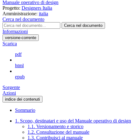
Manuale operativo di design
Progetto:
Designers Italia
Amministrazione:
italia
Cerca nel documento
Cerca nel documento
Informazioni
versione-corrente
Scarica
pdf
html
epub
Sorgente
Azioni
indice dei contenuti
Sommario
1. Scopo, destinatari e uso del Manuale operativo di design
1.1. Versionamento e storico
1.2. Consultazione del manuale
1.3. Contribuisci al manuale