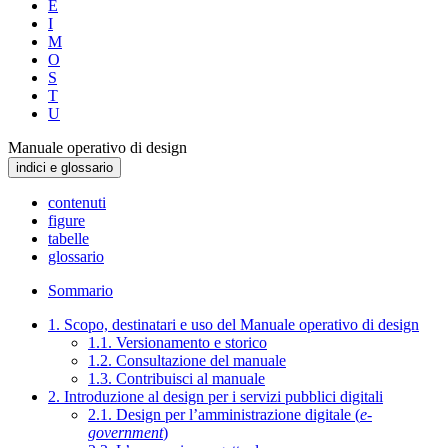
E
I
M
O
S
T
U
Manuale operativo di design
indici e glossario
contenuti
figure
tabelle
glossario
Sommario
1. Scopo, destinatari e uso del Manuale operativo di design
1.1. Versionamento e storico
1.2. Consultazione del manuale
1.3. Contribuisci al manuale
2. Introduzione al design per i servizi pubblici digitali
2.1. Design per l’amministrazione digitale (
e-
government
)