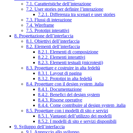
7.1. Caratteristiche dell’interazione
7.2. User stories per definire l’interazione
7.2.1. Differenza tra scenari e user stories
7.3. Flussi di interazione
7.4. Wireframe
7.5. Prototipi interattivi
8. Progettazione dell’interfaccia
8.1. Obiettivi dell’interfaccia
8.2. Elementi dell’interfaccia
8.2.1. Elementi di composizione
8.2.2. Elementi interattivi
8.2.3. Elementi testuali (microtesti)
8.3. Progettare e costruire in alta fedeltà
8.3.1. Layout di pagina
8.3.2. Prototipi in alta fedeltà
8.4. Progettare con il design system .italia
8.4.1. Documentazione
8.4.2. Benefici del design system
8.4.3. Risorse operative
8.4.4. Come contribuire al design system .italia
8.5. Progettare con i modelli di sito e servizi
8.5.1. Vantaggi dell’utilizzo dei modelli
8.5.2. I modelli di sito e servizi disponibili
9. Sviluppo dell’interfaccia
9.1. Approccio allo sviluppo