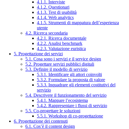
4.1.1. Interviste
4.1.2. Questionari
4.1.3. Test di usabilità
4.1.4. Web analytics
4.1.5. Strumenti di mappatura dell’esperienza
utente
4.2. Ricerca secondaria
4.2.1. Ricerca documentale
4.2.2. Analisi benchmark
4.2.3. Valutazione euristica
5. Progettazione dei servizi
5.1. Cosa sono i servizi e il service design
5.2. Progettare servizi pubblici digitali
5.3. Definire il modello di servizio
5.3.1. Identificare gli attori coinvolti
5.3.2. Formulare la proposta di valore
5.3.3. Inquadrare gli elementi costitutivi del
servizio
5.4. Descrivere il funzionamento del servizio
5.4.1. Mappare l’ecosistema
5.4.2. Rappresentare i flussi di servizio
5.5. Co-progettare le soluzioni
5.5.1. Workshop di co-progettazione
6. Progettazione dei contenuti
6.1. Cos’è il content design