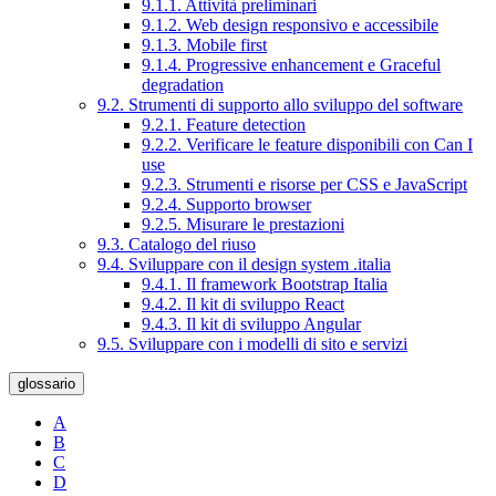
9.1.1. Attività preliminari
9.1.2. Web design responsivo e accessibile
9.1.3. Mobile first
9.1.4. Progressive enhancement e Graceful
degradation
9.2. Strumenti di supporto allo sviluppo del software
9.2.1. Feature detection
9.2.2. Verificare le feature disponibili con Can I
use
9.2.3. Strumenti e risorse per CSS e JavaScript
9.2.4. Supporto browser
9.2.5. Misurare le prestazioni
9.3. Catalogo del riuso
9.4. Sviluppare con il design system .italia
9.4.1. Il framework Bootstrap Italia
9.4.2. Il kit di sviluppo React
9.4.3. Il kit di sviluppo Angular
9.5. Sviluppare con i modelli di sito e servizi
glossario
A
B
C
D