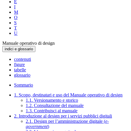
E
I
M
O
S
T
U
Manuale operativo di design
indici e glossario
contenuti
figure
tabelle
glossario
Sommario
1. Scopo, destinatari e uso del Manuale operativo di design
1.1. Versionamento e storico
1.2. Consultazione del manuale
1.3. Contribuisci al manuale
2. Introduzione al design per i servizi pubblici digitali
2.1. Design per l’amministrazione digitale (
e-
government
)