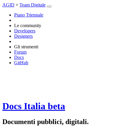
AGID
+
Team Digitale
Piano Triennale
Le community
Developers
Designers
Gli strumenti
Forum
Docs
GitHub
Docs Italia
beta
Documenti pubblici, digitali.