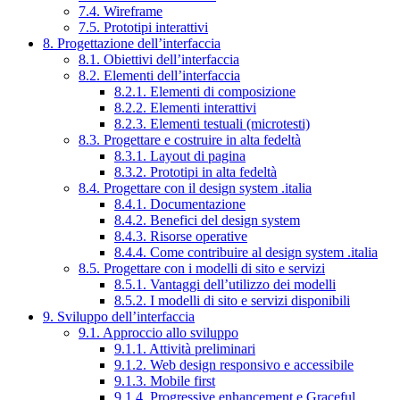
7.4. Wireframe
7.5. Prototipi interattivi
8. Progettazione dell’interfaccia
8.1. Obiettivi dell’interfaccia
8.2. Elementi dell’interfaccia
8.2.1. Elementi di composizione
8.2.2. Elementi interattivi
8.2.3. Elementi testuali (microtesti)
8.3. Progettare e costruire in alta fedeltà
8.3.1. Layout di pagina
8.3.2. Prototipi in alta fedeltà
8.4. Progettare con il design system .italia
8.4.1. Documentazione
8.4.2. Benefici del design system
8.4.3. Risorse operative
8.4.4. Come contribuire al design system .italia
8.5. Progettare con i modelli di sito e servizi
8.5.1. Vantaggi dell’utilizzo dei modelli
8.5.2. I modelli di sito e servizi disponibili
9. Sviluppo dell’interfaccia
9.1. Approccio allo sviluppo
9.1.1. Attività preliminari
9.1.2. Web design responsivo e accessibile
9.1.3. Mobile first
9.1.4. Progressive enhancement e Graceful