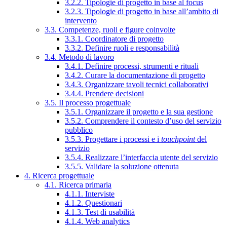
3.2.2. Tipologie di progetto in base al focus
3.2.3. Tipologie di progetto in base all’ambito di
intervento
3.3. Competenze, ruoli e figure coinvolte
3.3.1. Coordinatore di progetto
3.3.2. Definire ruoli e responsabilità
3.4. Metodo di lavoro
3.4.1. Definire processi, strumenti e rituali
3.4.2. Curare la documentazione di progetto
3.4.3. Organizzare tavoli tecnici collaborativi
3.4.4. Prendere decisioni
3.5. Il processo progettuale
3.5.1. Organizzare il progetto e la sua gestione
3.5.2. Comprendere il contesto d’uso del servizio
pubblico
3.5.3. Progettare i processi e i
touchpoint
del
servizio
3.5.4. Realizzare l’interfaccia utente del servizio
3.5.5. Validare la soluzione ottenuta
4. Ricerca progettuale
4.1. Ricerca primaria
4.1.1. Interviste
4.1.2. Questionari
4.1.3. Test di usabilità
4.1.4. Web analytics