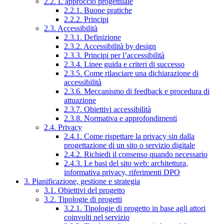
2.2. L’approccio progettuale
2.2.1. Buone pratiche
2.2.2. Principi
2.3. Accessibilità
2.3.1. Definizione
2.3.2. Accessibilità by design
2.3.3. Principi per l’accessibilità
2.3.4. Linee guida e criteri di successo
2.3.5. Come rilasciare una dichiarazione di
accessibilità
2.3.6. Meccanismo di feedback e procedura di
attuazione
2.3.7. Obiettivi accessibilità
2.3.8. Normativa e approfondimenti
2.4. Privacy
2.4.1. Come rispettare la privacy sin dalla
progettazione di un sito o servizio digitale
2.4.2. Richiedi il consenso quando necessario
2.4.3. Le basi del sito web: architettura,
informativa privacy, riferimenti DPO
3. Pianificazione, gestione e strategia
3.1. Obiettivi del progetto
3.2. Tipologie di progetti
3.2.1. Tipologie di progetto in base agli attori
coinvolti nel servizio