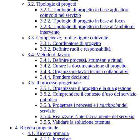
3.2. Tipologie di progetti
3.2.1. Tipologie di progetto in base agli attori
coinvolti nel servizio
3.2.2. Tipologie di progetto in base al focus
3.2.3. Tipologie di progetto in base all’ambito di
intervento
3.3. Competenze, ruoli e figure coinvolte
3.3.1. Coordinatore di progetto
3.3.2. Definire ruoli e responsabilità
3.4. Metodo di lavoro
3.4.1. Definire processi, strumenti e rituali
3.4.2. Curare la documentazione di progetto
3.4.3. Organizzare tavoli tecnici collaborativi
3.4.4. Prendere decisioni
3.5. Il processo progettuale
3.5.1. Organizzare il progetto e la sua gestione
3.5.2. Comprendere il contesto d’uso del servizio
pubblico
3.5.3. Progettare i processi e i
touchpoint
del
servizio
3.5.4. Realizzare l’interfaccia utente del servizio
3.5.5. Validare la soluzione ottenuta
4. Ricerca progettuale
4.1. Ricerca primaria
4.1.1. Interviste