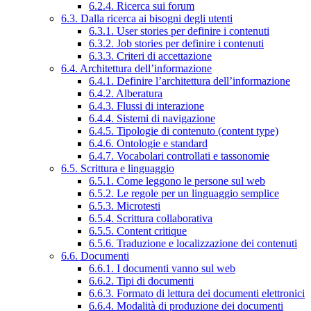
6.2.4. Ricerca sui forum
6.3. Dalla ricerca ai bisogni degli utenti
6.3.1. User stories per definire i contenuti
6.3.2. Job stories per definire i contenuti
6.3.3. Criteri di accettazione
6.4. Architettura dell’informazione
6.4.1. Definire l’architettura dell’informazione
6.4.2. Alberatura
6.4.3. Flussi di interazione
6.4.4. Sistemi di navigazione
6.4.5. Tipologie di contenuto (content type)
6.4.6. Ontologie e standard
6.4.7. Vocabolari controllati e tassonomie
6.5. Scrittura e linguaggio
6.5.1. Come leggono le persone sul web
6.5.2. Le regole per un linguaggio semplice
6.5.3. Microtesti
6.5.4. Scrittura collaborativa
6.5.5. Content critique
6.5.6. Traduzione e localizzazione dei contenuti
6.6. Documenti
6.6.1. I documenti vanno sul web
6.6.2. Tipi di documenti
6.6.3. Formato di lettura dei documenti elettronici
6.6.4. Modalità di produzione dei documenti