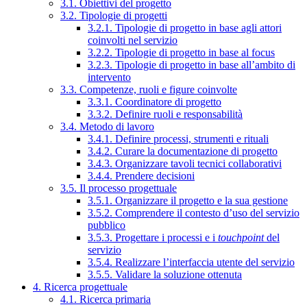
3.1. Obiettivi del progetto
3.2. Tipologie di progetti
3.2.1. Tipologie di progetto in base agli attori
coinvolti nel servizio
3.2.2. Tipologie di progetto in base al focus
3.2.3. Tipologie di progetto in base all’ambito di
intervento
3.3. Competenze, ruoli e figure coinvolte
3.3.1. Coordinatore di progetto
3.3.2. Definire ruoli e responsabilità
3.4. Metodo di lavoro
3.4.1. Definire processi, strumenti e rituali
3.4.2. Curare la documentazione di progetto
3.4.3. Organizzare tavoli tecnici collaborativi
3.4.4. Prendere decisioni
3.5. Il processo progettuale
3.5.1. Organizzare il progetto e la sua gestione
3.5.2. Comprendere il contesto d’uso del servizio
pubblico
3.5.3. Progettare i processi e i
touchpoint
del
servizio
3.5.4. Realizzare l’interfaccia utente del servizio
3.5.5. Validare la soluzione ottenuta
4. Ricerca progettuale
4.1. Ricerca primaria