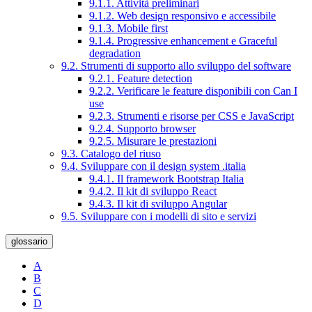
9.1.1. Attività preliminari
9.1.2. Web design responsivo e accessibile
9.1.3. Mobile first
9.1.4. Progressive enhancement e Graceful
degradation
9.2. Strumenti di supporto allo sviluppo del software
9.2.1. Feature detection
9.2.2. Verificare le feature disponibili con Can I
use
9.2.3. Strumenti e risorse per CSS e JavaScript
9.2.4. Supporto browser
9.2.5. Misurare le prestazioni
9.3. Catalogo del riuso
9.4. Sviluppare con il design system .italia
9.4.1. Il framework Bootstrap Italia
9.4.2. Il kit di sviluppo React
9.4.3. Il kit di sviluppo Angular
9.5. Sviluppare con i modelli di sito e servizi
glossario
A
B
C
D