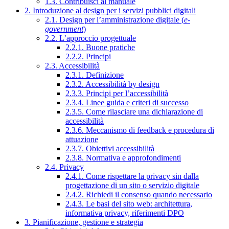
1.3. Contribuisci al manuale
2. Introduzione al design per i servizi pubblici digitali
2.1. Design per l’amministrazione digitale (
e-
government
)
2.2. L’approccio progettuale
2.2.1. Buone pratiche
2.2.2. Principi
2.3. Accessibilità
2.3.1. Definizione
2.3.2. Accessibilità by design
2.3.3. Principi per l’accessibilità
2.3.4. Linee guida e criteri di successo
2.3.5. Come rilasciare una dichiarazione di
accessibilità
2.3.6. Meccanismo di feedback e procedura di
attuazione
2.3.7. Obiettivi accessibilità
2.3.8. Normativa e approfondimenti
2.4. Privacy
2.4.1. Come rispettare la privacy sin dalla
progettazione di un sito o servizio digitale
2.4.2. Richiedi il consenso quando necessario
2.4.3. Le basi del sito web: architettura,
informativa privacy, riferimenti DPO
3. Pianificazione, gestione e strategia