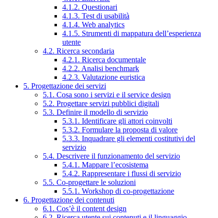
4.1.2. Questionari
4.1.3. Test di usabilità
4.1.4. Web analytics
4.1.5. Strumenti di mappatura dell’esperienza
utente
4.2. Ricerca secondaria
4.2.1. Ricerca documentale
4.2.2. Analisi benchmark
4.2.3. Valutazione euristica
5. Progettazione dei servizi
5.1. Cosa sono i servizi e il service design
5.2. Progettare servizi pubblici digitali
5.3. Definire il modello di servizio
5.3.1. Identificare gli attori coinvolti
5.3.2. Formulare la proposta di valore
5.3.3. Inquadrare gli elementi costitutivi del
servizio
5.4. Descrivere il funzionamento del servizio
5.4.1. Mappare l’ecosistema
5.4.2. Rappresentare i flussi di servizio
5.5. Co-progettare le soluzioni
5.5.1. Workshop di co-progettazione
6. Progettazione dei contenuti
6.1. Cos’è il content design
6.2. Ricerca utente sui contenuti e il linguaggio