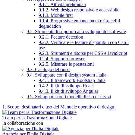
9.1.1. Attività preliminari
9.1.2. Web design responsivo e accessibile
9.1.3. Mobile first
9.1.4. Progressive enhancement e Graceful
degradation
9.2. Strumenti di supporto allo sviluppo del software
9.2.1. Feature detection
9.2.2. Verificare le feature disponibili con Can I
use
9.2.3. Strumenti e risorse per CSS e JavaScript
9.2.4. Supporto browser
9.2.5. Misurare le prestazioni
9.3. Catalogo del riuso
9.4. Sviluppare con il design system .italia
9.4.1. Il framework Bootstrap Italia
9.4.2. Il kit di sviluppo React
9.4.3. Il kit di sviluppo Angular
9.5. Sviluppare con i modelli di sito e servizi
1. Scopo, destinatari e uso del Manuale operativo di design
Team per la Trasformazione Digitale
in collaborazione con
Agenzia per l'Italia Digitale