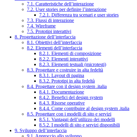
7.1. Caratteristiche dell’interazione
7.2. User stories per definire l’interazione
7.2.1. Differenza tra scenari e user stories
7.3. Flussi di interazione
7.4. Wireframe
7.5. Prototipi interattivi
8. Progettazione dell’interfaccia
8.1. Obiettivi dell’interfaccia
8.2. Elementi dell’interfaccia
8.2.1. Elementi di composizione
8.2.2. Elementi interattivi
8.2.3. Elementi testuali (microtesti)
8.3. Progettare e costruire in alta fedeltà
8.3.1. Layout di pagina
8.3.2. Prototipi in alta fedeltà
8.4. Progettare con il design system .italia
8.4.1. Documentazione
8.4.2. Benefici del design system
8.4.3. Risorse operative
8.4.4. Come contribuire al design system .italia
8.5. Progettare con i modelli di sito e servizi
8.5.1. Vantaggi dell’utilizzo dei modelli
8.5.2. I modelli di sito e servizi disponibili
9. Sviluppo dell’interfaccia
9.1. Approccio allo sviluppo