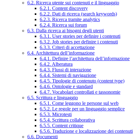
6.2. Ricerca utente sui contenuti e il linguaggio
6.2.1. Content discovery
6.2.2. Dati di ricerca (search keywords)
6.2.3. Ricerca tramite analytics
6.2.4. Ricerca sui forum
6.3. Dalla ricerca ai bisogni degli utenti
6.3.1. User stories per definire i contenuti
6.3.2. Job stories per definire i contenuti
6.3.3. Criteri di accettazione
6.4. Architettura dell’informazione
6.4.1. Definire l’architettura dell’informazione
6.4.2. Alberatura
6.4.3. Flussi di interazione
6.4.4. Sistemi di navigazione
6.4.5. Tipologie di contenuto (content type)
6.4.6. Ontologie e standard
6.4.7. Vocabolari controllati e tassonomie
6.5. Scrittura e linguaggio
6.5.1. Come leggono le persone sul web
6.5.2. Le regole per un linguaggio semplice
6.5.3. Microtesti
6.5.4. Scrittura collaborativa
6.5.5. Content critique
6.5.6. Traduzione e localizzazione dei contenuti
6.6. Documenti