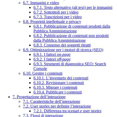
6.7. Immagini e video
6.7.1. Testo alternativo (alt text) per le immagini
6.7.2. Sottotitoli per i video
6.7.3. Trascrizioni per i video
6.8. Proprietà intellettuale e privacy
6.8.1. Pubblicazione di contenuti prodotti dalla
Pubblica Amministrazione
6.8.2. Pubblicazione di contenuti non prodotti
dalla Pubblica Amministrazione
6.8.3. Consenso dei soggetti ritratti
6.9. Ottimizzazione per i motori di ricerca (SEO)
6.9.1. I fattori
on-page
6.9.2. I fattori
off-page
6.9.3. Strumenti di diagnostica SEO: Search
Console
6.10. Gestire i contenuti
6.10.1. L’inventario dei contenuti
6.10.2. Revisionare i contenuti
6.10.3. Migrare i contenuti
6.10.4. Pubblicare i contenuti
7. Progettazione dell’interazione
7.1. Caratteristiche dell’interazione
7.2. User stories per definire l’interazione
7.2.1. Differenza tra scenari e user stories
7.3. Flussi di interazione