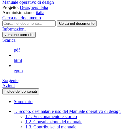
Manuale operativo di design
Progetto:
Designers Italia
Amministrazione:
italia
Cerca nel documento
Cerca nel documento
Informazioni
versione-corrente
Scarica
pdf
html
epub
Sorgente
Azioni
indice dei contenuti
Sommario
1. Scopo, destinatari e uso del Manuale operativo di design
1.1. Versionamento e storico
1.2. Consultazione del manuale
1.3. Contribuisci al manuale