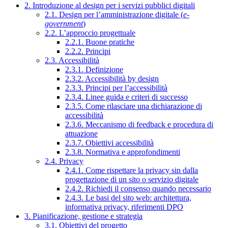
2. Introduzione al design per i servizi pubblici digitali
2.1. Design per l’amministrazione digitale (
e-
government
)
2.2. L’approccio progettuale
2.2.1. Buone pratiche
2.2.2. Principi
2.3. Accessibilità
2.3.1. Definizione
2.3.2. Accessibilità by design
2.3.3. Principi per l’accessibilità
2.3.4. Linee guida e criteri di successo
2.3.5. Come rilasciare una dichiarazione di
accessibilità
2.3.6. Meccanismo di feedback e procedura di
attuazione
2.3.7. Obiettivi accessibilità
2.3.8. Normativa e approfondimenti
2.4. Privacy
2.4.1. Come rispettare la privacy sin dalla
progettazione di un sito o servizio digitale
2.4.2. Richiedi il consenso quando necessario
2.4.3. Le basi del sito web: architettura,
informativa privacy, riferimenti DPO
3. Pianificazione, gestione e strategia
3.1. Obiettivi del progetto