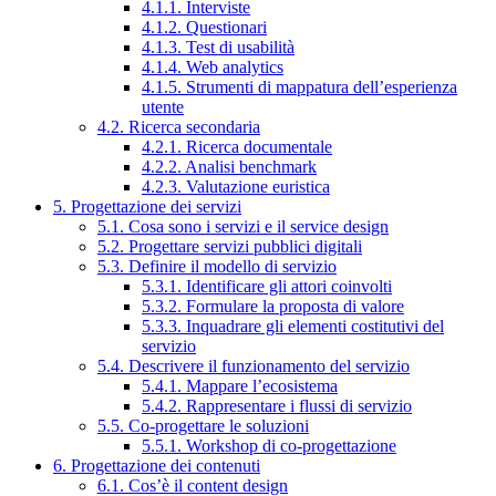
4.1.1. Interviste
4.1.2. Questionari
4.1.3. Test di usabilità
4.1.4. Web analytics
4.1.5. Strumenti di mappatura dell’esperienza
utente
4.2. Ricerca secondaria
4.2.1. Ricerca documentale
4.2.2. Analisi benchmark
4.2.3. Valutazione euristica
5. Progettazione dei servizi
5.1. Cosa sono i servizi e il service design
5.2. Progettare servizi pubblici digitali
5.3. Definire il modello di servizio
5.3.1. Identificare gli attori coinvolti
5.3.2. Formulare la proposta di valore
5.3.3. Inquadrare gli elementi costitutivi del
servizio
5.4. Descrivere il funzionamento del servizio
5.4.1. Mappare l’ecosistema
5.4.2. Rappresentare i flussi di servizio
5.5. Co-progettare le soluzioni
5.5.1. Workshop di co-progettazione
6. Progettazione dei contenuti
6.1. Cos’è il content design