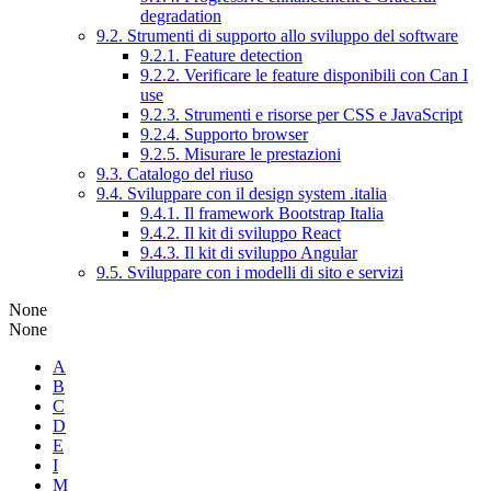
degradation
9.2. Strumenti di supporto allo sviluppo del software
9.2.1. Feature detection
9.2.2. Verificare le feature disponibili con Can I
use
9.2.3. Strumenti e risorse per CSS e JavaScript
9.2.4. Supporto browser
9.2.5. Misurare le prestazioni
9.3. Catalogo del riuso
9.4. Sviluppare con il design system .italia
9.4.1. Il framework Bootstrap Italia
9.4.2. Il kit di sviluppo React
9.4.3. Il kit di sviluppo Angular
9.5. Sviluppare con i modelli di sito e servizi
None
None
A
B
C
D
E
I
M