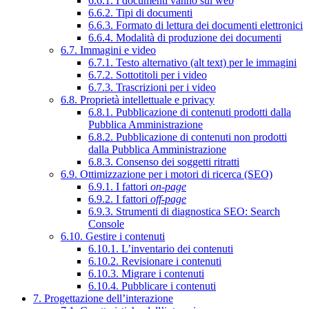
6.6.1. I documenti vanno sul web
6.6.2. Tipi di documenti
6.6.3. Formato di lettura dei documenti elettronici
6.6.4. Modalità di produzione dei documenti
6.7. Immagini e video
6.7.1. Testo alternativo (alt text) per le immagini
6.7.2. Sottotitoli per i video
6.7.3. Trascrizioni per i video
6.8. Proprietà intellettuale e privacy
6.8.1. Pubblicazione di contenuti prodotti dalla
Pubblica Amministrazione
6.8.2. Pubblicazione di contenuti non prodotti
dalla Pubblica Amministrazione
6.8.3. Consenso dei soggetti ritratti
6.9. Ottimizzazione per i motori di ricerca (SEO)
6.9.1. I fattori
on-page
6.9.2. I fattori
off-page
6.9.3. Strumenti di diagnostica SEO: Search
Console
6.10. Gestire i contenuti
6.10.1. L’inventario dei contenuti
6.10.2. Revisionare i contenuti
6.10.3. Migrare i contenuti
6.10.4. Pubblicare i contenuti
7. Progettazione dell’interazione