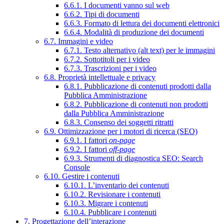
6.6.1. I documenti vanno sul web
6.6.2. Tipi di documenti
6.6.3. Formato di lettura dei documenti elettronici
6.6.4. Modalità di produzione dei documenti
6.7. Immagini e video
6.7.1. Testo alternativo (alt text) per le immagini
6.7.2. Sottotitoli per i video
6.7.3. Trascrizioni per i video
6.8. Proprietà intellettuale e privacy
6.8.1. Pubblicazione di contenuti prodotti dalla
Pubblica Amministrazione
6.8.2. Pubblicazione di contenuti non prodotti
dalla Pubblica Amministrazione
6.8.3. Consenso dei soggetti ritratti
6.9. Ottimizzazione per i motori di ricerca (SEO)
6.9.1. I fattori
on-page
6.9.2. I fattori
off-page
6.9.3. Strumenti di diagnostica SEO: Search
Console
6.10. Gestire i contenuti
6.10.1. L’inventario dei contenuti
6.10.2. Revisionare i contenuti
6.10.3. Migrare i contenuti
6.10.4. Pubblicare i contenuti
7. Progettazione dell’interazione