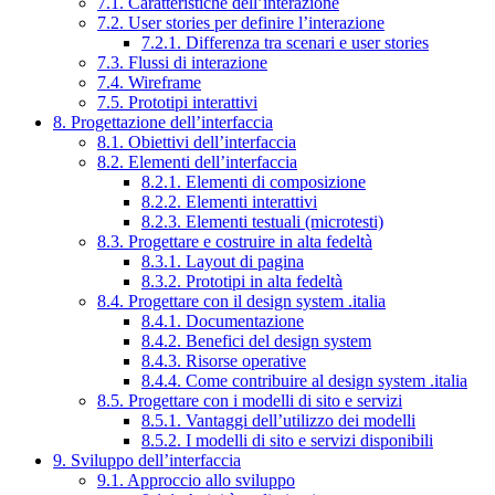
7.1. Caratteristiche dell’interazione
7.2. User stories per definire l’interazione
7.2.1. Differenza tra scenari e user stories
7.3. Flussi di interazione
7.4. Wireframe
7.5. Prototipi interattivi
8. Progettazione dell’interfaccia
8.1. Obiettivi dell’interfaccia
8.2. Elementi dell’interfaccia
8.2.1. Elementi di composizione
8.2.2. Elementi interattivi
8.2.3. Elementi testuali (microtesti)
8.3. Progettare e costruire in alta fedeltà
8.3.1. Layout di pagina
8.3.2. Prototipi in alta fedeltà
8.4. Progettare con il design system .italia
8.4.1. Documentazione
8.4.2. Benefici del design system
8.4.3. Risorse operative
8.4.4. Come contribuire al design system .italia
8.5. Progettare con i modelli di sito e servizi
8.5.1. Vantaggi dell’utilizzo dei modelli
8.5.2. I modelli di sito e servizi disponibili
9. Sviluppo dell’interfaccia
9.1. Approccio allo sviluppo