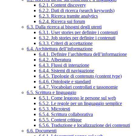
6.2.1. Content discovery
6.2.2. Dati di ricerca (search keywords)
6.2.3. Ricerca tramite analytics
6.2.4. Ricerca sui forum
6.3. Dalla ricerca ai bisogni degli utenti
6.3.1. User stories per definire i contenuti
6.3.2. Job stories per definire i contenuti
6.3.3. Criteri di accettazione
6.4. Architettura dell’informazione
6.4.1. Definire l’architettura dell’informazione
6.4.2. Alberatura
6.4.3. Flussi di interazione
6.4.4. Sistemi di navigazione
6.4.5. Tipologie di contenuto (content type)
6.4.6. Ontologie e standard
6.4.7. Vocabolari controllati e tassonomie
6.5. Scrittura e linguaggio
6.5.1. Come leggono le persone sul web
6.5.2. Le regole per un linguaggio semplice
6.5.3. Microtesti
6.5.4. Scrittura collaborativa
6.5.5. Content critique
6.5.6. Traduzione e localizzazione dei contenuti
6.6. Documenti